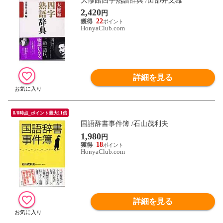
大修館四字熟語辞典 /田部井文雄
2,420
円
22
HonyaClub.com
詳細を見る
8/8時点_ポイント最大11倍
国語辞書事件簿 /石山茂利夫
1,980
円
18
HonyaClub.com
詳細を見る