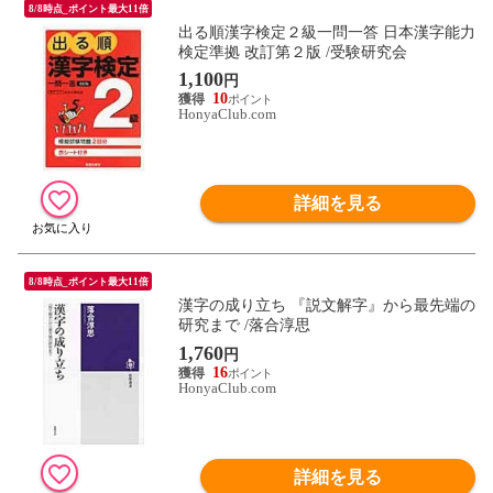
8/8時点_ポイント最大11倍
出る順漢字検定２級一問一答 日本漢字能力
検定準拠 改訂第２版 /受験研究会
1,100
円
10
HonyaClub.com
詳細を見る
8/8時点_ポイント最大11倍
漢字の成り立ち 『説文解字』から最先端の
研究まで /落合淳思
1,760
円
16
HonyaClub.com
詳細を見る