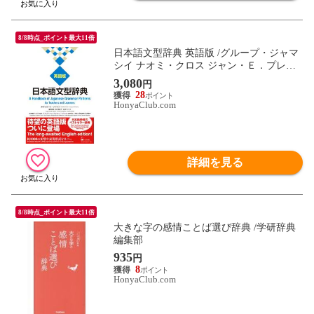
8/8時点_ポイント最大11倍
日本語文型辞典 英語版 /グループ・ジャマ
シイ ナオミ・クロス ジャン・Ｅ．プレゲ
ン
3,080
円
28
HonyaClub.com
詳細を見る
8/8時点_ポイント最大11倍
大きな字の感情ことば選び辞典 /学研辞典
編集部
935
円
8
HonyaClub.com