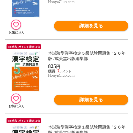
HonyaClub.com
詳細を見る
8/8時点_ポイント最大11倍
本試験型漢字検定５級試験問題集 ’２６年
版 /成美堂出版編集部
825
円
7
HonyaClub.com
詳細を見る
8/8時点_ポイント最大11倍
本試験型漢字検定１級試験問題集 ’２６年
版 /成美堂出版編集部