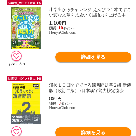
8/8時点_ポイント最大11倍
小学生からチャレンジ えんぴつ１本ですご
い変な文章を見抜いて国語力を上げる本 /
岩佐義樹
1,100
円
10
HonyaClub.com
詳細を見る
8/8時点_ポイント最大11倍
漢検１０日間でできる練習問題準２級 新装
版（改訂二版） /日本漢字能力検定協会
891
円
8
HonyaClub.com
詳細を見る