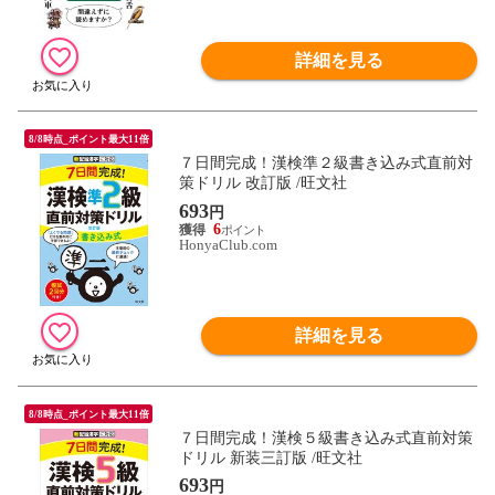
詳細を見る
8/8時点_ポイント最大11倍
７日間完成！漢検準２級書き込み式直前対
策ドリル 改訂版 /旺文社
693
円
6
HonyaClub.com
詳細を見る
8/8時点_ポイント最大11倍
７日間完成！漢検５級書き込み式直前対策
ドリル 新装三訂版 /旺文社
693
円