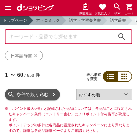
閲覧履歴
お気に入り
検索
カート
トップページ
本・コミック
語学・学習参考書
語学辞書
検索
日本語辞書
1
～
60
表示形式
/
650
件
を変更
リスト
グリッド
条件で絞り込む
※
「ポイント最大○倍」と記載された商品については、各商品ごとに設定され
たキャンペーン条件（エントリー含む）によりポイント付与倍率が決定し
ます。
ポイントアップの条件は各商品に設定されたキャンペーンにより異なりま
すので、詳細は各商品詳細ページよりご確認ください。