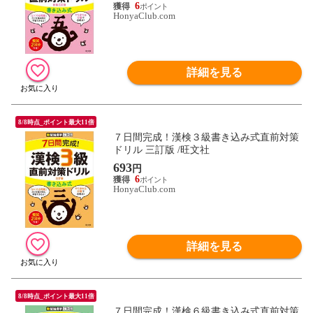
6
HonyaClub.com
詳細を見る
8/8時点_ポイント最大11倍
７日間完成！漢検３級書き込み式直前対策
ドリル 三訂版 /旺文社
693
円
6
HonyaClub.com
詳細を見る
8/8時点_ポイント最大11倍
７日間完成！漢検６級書き込み式直前対策