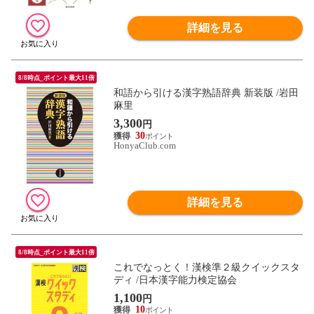
詳細を見る
8/8時点_ポイント最大11倍
和語から引ける漢字熟語辞典 新装版 /岩田
麻里
3,300
円
30
HonyaClub.com
詳細を見る
8/8時点_ポイント最大11倍
これでなっとく！漢検準２級クイックスタ
ディ /日本漢字能力検定協会
1,100
円
10