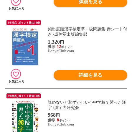
詳細を見る
8/8時点_ポイント最大11倍
頻出度順漢字検定準１級問題集 赤シート付
き /成美堂出版編集部
1,320
円
12
HonyaClub.com
詳細を見る
8/8時点_ポイント最大11倍
読めないと恥ずかしい小中学校で習った漢
字 /漢字力研究会
968
円
8
HonyaClub.com