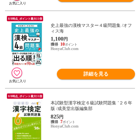
8/8時点_ポイント最大11倍
史上最強の漢検マスター４級問題集 /オフ
ィス海
1,100
円
10
HonyaClub.com
詳細を見る
8/8時点_ポイント最大11倍
本試験型漢字検定６級試験問題集 ’２６年
版 /成美堂出版編集部
825
円
7
HonyaClub.com