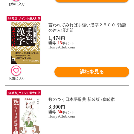
8/8時点_ポイント最大11倍
言われてみれば手強い漢字２５００ /話題
の達人倶楽部
1,474
円
13
HonyaClub.com
詳細を見る
8/8時点_ポイント最大11倍
数のつく日本語辞典 新装版 /森睦彦
3,300
円
30
HonyaClub.com