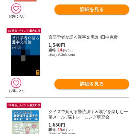
詳細を見る
8/8時点_ポイント最大11倍
言語学者が語る漢字文明論 /田中克彦
1,540
円
14
HonyaClub.com
詳細を見る
8/8時点_ポイント最大11倍
クイズで覚える難読漢字＆漢字を楽しむ一
筆メール /脳トレーニング研究会
1,650
円
15
HonyaClub.com