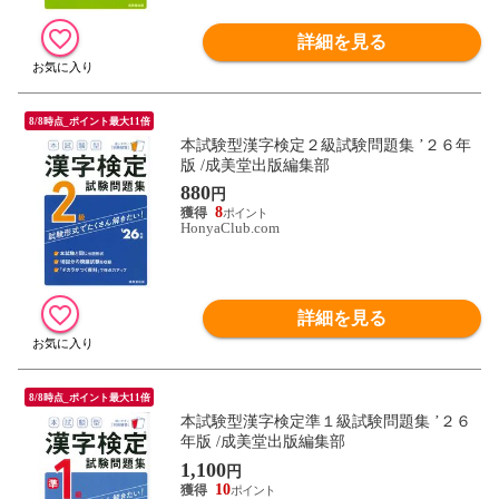
詳細を見る
8/8時点_ポイント最大11倍
本試験型漢字検定２級試験問題集 ’２６年
版 /成美堂出版編集部
880
円
8
HonyaClub.com
詳細を見る
8/8時点_ポイント最大11倍
本試験型漢字検定準１級試験問題集 ’２６
年版 /成美堂出版編集部
1,100
円
10