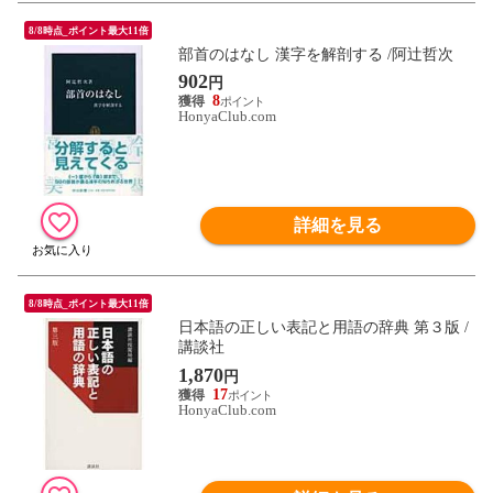
8/8時点_ポイント最大11倍
部首のはなし 漢字を解剖する /阿辻哲次
902
円
8
HonyaClub.com
詳細を見る
8/8時点_ポイント最大11倍
日本語の正しい表記と用語の辞典 第３版 /
講談社
1,870
円
17
HonyaClub.com