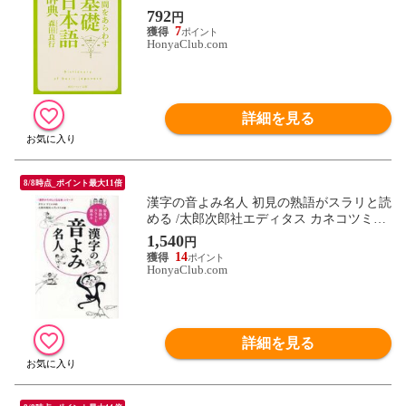
792
円
7
HonyaClub.com
詳細を見る
8/8時点_ポイント最大11倍
漢字の音よみ名人 初見の熟語がスラリと読
める /太郎次郎社エディタス カネコツミエ
鈴木美緒
1,540
円
14
HonyaClub.com
詳細を見る