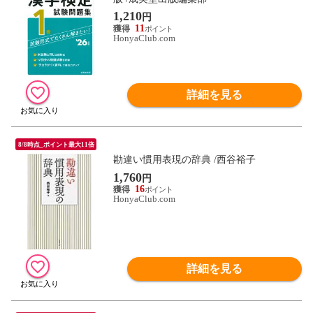
1,210
円
11
HonyaClub.com
詳細を見る
8/8時点_ポイント最大11倍
勘違い慣用表現の辞典 /西谷裕子
1,760
円
16
HonyaClub.com
詳細を見る