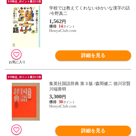
8/8時点_ポイント最大11倍
学校では教えてくれないゆかいな漢字の話
/今野真二
1,562
円
14
HonyaClub.com
詳細を見る
8/8時点_ポイント最大11倍
集英社国語辞典 第３版 /森岡健二 徳川宗賢
川端善明
3,300
円
30
HonyaClub.com
詳細を見る