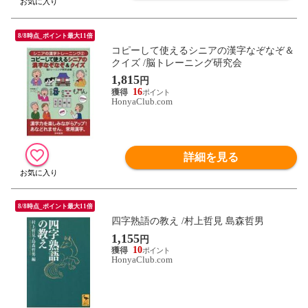
8/8時点_ポイント最大11倍
コピーして使えるシニアの漢字なぞなぞ＆
クイズ /脳トレーニング研究会
1,815
円
16
HonyaClub.com
詳細を見る
8/8時点_ポイント最大11倍
四字熟語の教え /村上哲見 島森哲男
1,155
円
10
HonyaClub.com