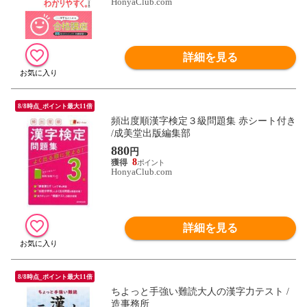
HonyaClub.com
詳細を見る
8/8時点_ポイント最大11倍
頻出度順漢字検定３級問題集 赤シート付き
/成美堂出版編集部
880
円
8
HonyaClub.com
詳細を見る
8/8時点_ポイント最大11倍
ちよっと手強い難読大人の漢字力テスト /
造事務所