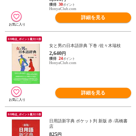
30
HonyaClub.com
詳細を見る
8/8時点_ポイント最大11倍
女と男の日本語辞典 下巻 /佐々木瑞枝
2,640
円
24
HonyaClub.com
詳細を見る
8/8時点_ポイント最大11倍
日用語新字典 ポケット判 新版 赤 /高橋書
店
825
円