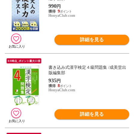
990
円
9
HonyaClub.com
詳細を見る
8/8時点_ポイント最大11倍
書き込み式漢字検定４級問題集 /成美堂出
版編集部
935
円
8
HonyaClub.com
詳細を見る