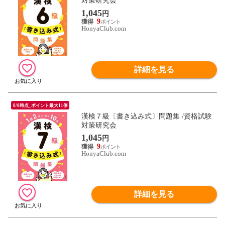
対策研究会
1,045
円
9
HonyaClub.com
詳細を見る
8/8時点_ポイント最大11倍
漢検７級〔書き込み式〕問題集 /資格試験
対策研究会
1,045
円
9
HonyaClub.com
詳細を見る