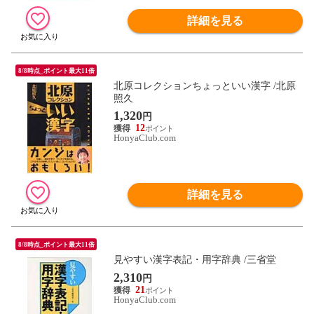
詳細を見る
8/8時点_ポイント最大11倍
北原コレクションちょっといい漢字 /北原
照久
1,320
円
12
HonyaClub.com
詳細を見る
8/8時点_ポイント最大11倍
見やすい漢字表記・用字辞典 /三省堂
2,310
円
21
HonyaClub.com