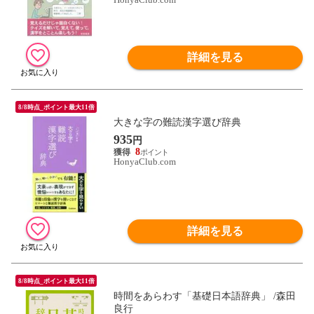
詳細を見る
8/8時点_ポイント最大11倍
大きな字の難読漢字選び辞典
935
円
8
HonyaClub.com
詳細を見る
8/8時点_ポイント最大11倍
時間をあらわす「基礎日本語辞典」 /森田
良行