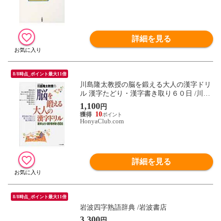
詳細を見る
8/8時点_ポイント最大11倍
川島隆太教授の脳を鍛える大人の漢字ドリ
ル 漢字たどり・漢字書き取り６０日 /川島
隆太
1,100
円
10
HonyaClub.com
詳細を見る
8/8時点_ポイント最大11倍
岩波四字熟語辞典 /岩波書店
3,300
円