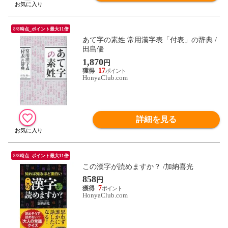
8/8時点_ポイント最大11倍
あて字の素姓 常用漢字表「付表」の辞典 /
田島優
1,870
円
17
HonyaClub.com
詳細を見る
8/8時点_ポイント最大11倍
この漢字が読めますか？ /加納喜光
858
円
7
HonyaClub.com