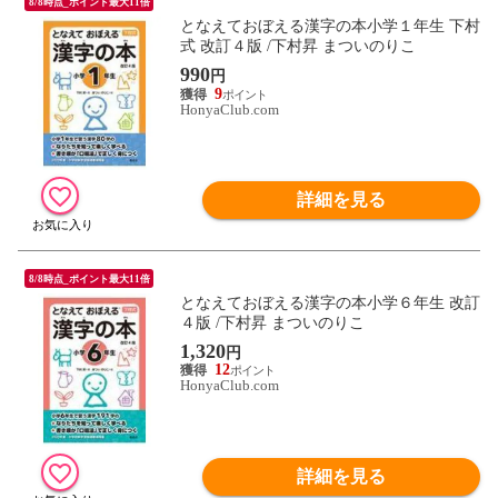
8/8時点_ポイント最大11倍
となえておぼえる漢字の本小学１年生 下村
式 改訂４版 /下村昇 まついのりこ
990
円
9
HonyaClub.com
詳細を見る
8/8時点_ポイント最大11倍
となえておぼえる漢字の本小学６年生 改訂
４版 /下村昇 まついのりこ
1,320
円
12
HonyaClub.com
詳細を見る