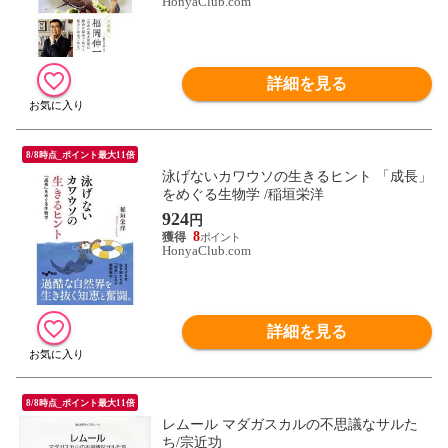
HonyaClub.com
詳細を見る
8/8時点_ポイント最大11倍
泳げないカワウソの生きるヒント 「成長」
をめぐる生物学 /稲垣栄洋
924
円
8
HonyaClub.com
詳細を見る
8/8時点_ポイント最大11倍
レムール マダガスカルの不思議なサルた
ち/宗近功