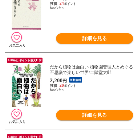
24
bookfan
詳細を見る
8/8時点_ポイント最大11倍
だから植物は面白い 植物園管理人とめぐる
不思議で楽しい世界/二階堂太郎
2,200
円
送料無料
20
bookfan
詳細を見る
8/8時点_ポイント最大11倍