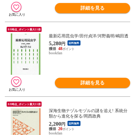
詳細を見る
8/8時点_ポイント最大11倍
最新応用昆虫学/田付貞洋/河野義明/嶋田透
5,280
円
送料無料
48
bookfan
詳細を見る
8/8時点_ポイント最大11倍
深海生物テヅルモヅルの謎を追え! 系統分
類から進化を探る/岡西政典
2,200
円
送料無料
20
bookfan