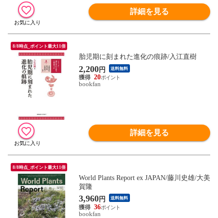
詳細を見る
8/8時点_ポイント最大11倍
胎児期に刻まれた進化の痕跡/入江直樹
2,200
円
送料無料
20
bookfan
詳細を見る
8/8時点_ポイント最大11倍
World Plants Report ex JAPAN/藤川史雄/大美
賀隆
3,960
円
送料無料
36
bookfan