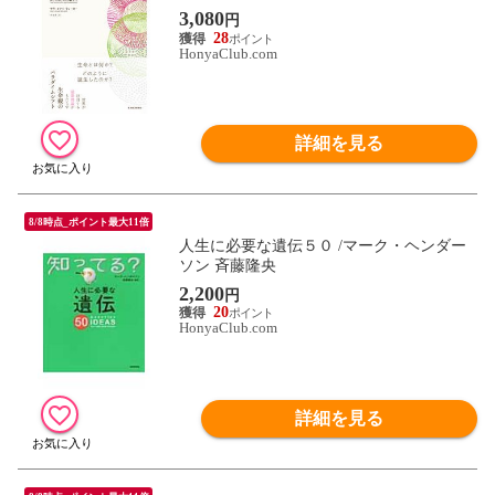
谷淳
3,080
円
28
HonyaClub.com
詳細を見る
8/8時点_ポイント最大11倍
人生に必要な遺伝５０ /マーク・ヘンダー
ソン 斉藤隆央
2,200
円
20
HonyaClub.com
詳細を見る