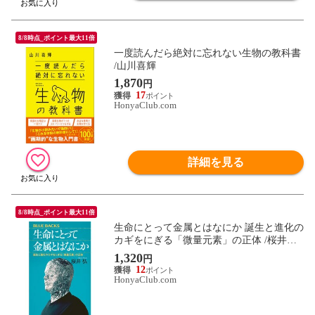
8/8時点_ポイント最大11倍
一度読んだら絶対に忘れない生物の教科書
/山川喜輝
1,870
円
17
HonyaClub.com
詳細を見る
8/8時点_ポイント最大11倍
生命にとって金属とはなにか 誕生と進化の
カギをにぎる「微量元素」の正体 /桜井弘
（薬学）
1,320
円
12
HonyaClub.com