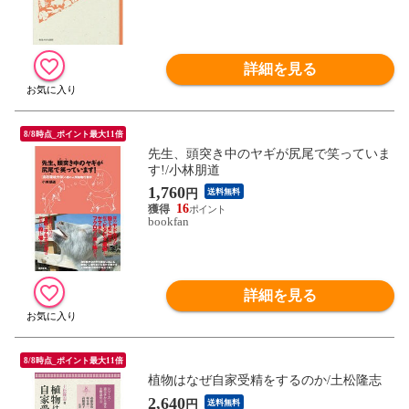
詳細を見る
8/8時点_ポイント最大11倍
先生、頭突き中のヤギが尻尾で笑っていま
す!/小林朋道
1,760
円
送料無料
16
bookfan
詳細を見る
8/8時点_ポイント最大11倍
植物はなぜ自家受精をするのか/土松隆志
2,640
円
送料無料