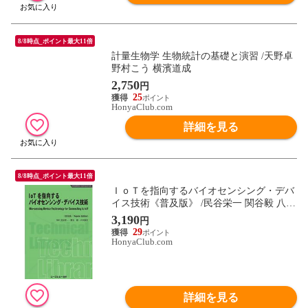
8/8時点_ポイント最大11倍
計量生物学 生物統計の基礎と演習 /天野卓
野村こう 横濱道成
2,750
円
25
HonyaClub.com
詳細を見る
8/8時点_ポイント最大11倍
ＩｏＴを指向するバイオセンシング・デバ
イス技術《普及版》 /民谷栄一 関谷毅 八木
康史
3,190
円
29
HonyaClub.com
詳細を見る