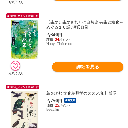
8/8時点_ポイント最大11倍
〈生かし生かされ〉の自然史 共生と進化を
めぐる１６話 /渡辺政隆
2,640
円
24
HonyaClub.com
詳細を見る
8/8時点_ポイント最大11倍
鳥を読む 文化鳥類学のススメ/細川博昭
2,750
円
送料無料
25
bookfan