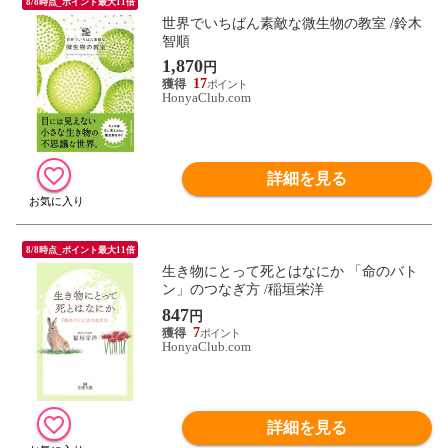
8/8時点_ポイント最大11倍
世界でいちばん素敵な微生物の教室 /鈴木
智順
1,870
円
17
HonyaClub.com
詳細を見る
8/8時点_ポイント最大11倍
生き物にとって死とはなにか 「命のバト
ン」のつなぎ方 /稲垣栄洋
847
円
7
HonyaClub.com
詳細を見る