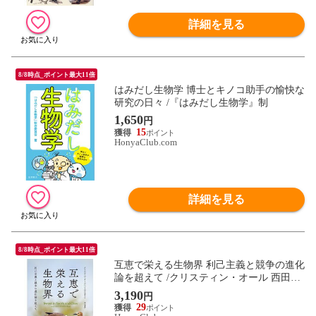
詳細を見る
8/8時点_ポイント最大11倍
はみだし生物学 博士とキノコ助手の愉快な
研究の日々 /『はみだし生物学』制
1,650
円
15
HonyaClub.com
詳細を見る
8/8時点_ポイント最大11倍
互恵で栄える生物界 利己主義と競争の進化
論を超えて /クリスティン・オール 西田美
緒子
3,190
円
29