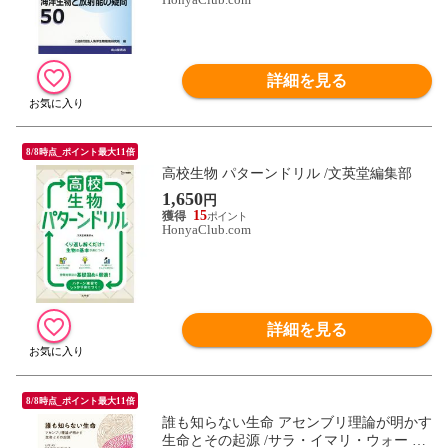
詳細を見る
8/8時点_ポイント最大11倍
高校生物 パターンドリル /文英堂編集部
1,650
円
15
HonyaClub.com
詳細を見る
8/8時点_ポイント最大11倍
誰も知らない生命 アセンブリ理論が明かす
生命とその起源 /サラ・イマリ・ウォー 水