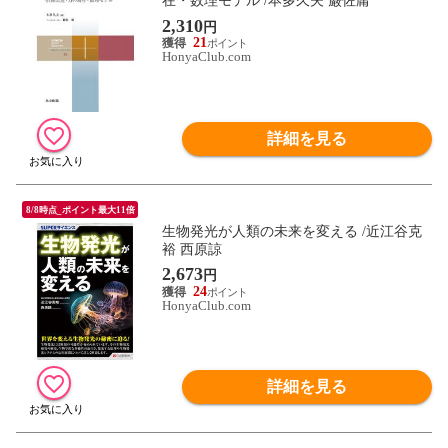
在・数理モデル /本多久夫 巌佐庸
2,310
円
21
HonyaClub.com
詳細を見る
8/8時点_ポイント最大11倍
生物発光が人類の未来を変える /近江谷克
裕 西原諒
2,673
円
24
HonyaClub.com
詳細を見る