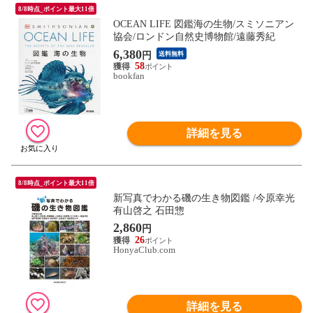
8/8時点_ポイント最大11倍
OCEAN LIFE 図鑑海の生物/スミソニアン
協会/ロンドン自然史博物館/遠藤秀紀
6,380
円
送料無料
58
bookfan
詳細を見る
8/8時点_ポイント最大11倍
新写真でわかる磯の生き物図鑑 /今原幸光
有山啓之 石田惣
2,860
円
26
HonyaClub.com
詳細を見る