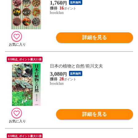
1,760
円
送料無料
16
bookfan
詳細を見る
8/8時点_ポイント最大11倍
日本の植物と自然/前川文夫
3,080
円
送料無料
28
bookfan
詳細を見る
8/8時点_ポイント最大11倍