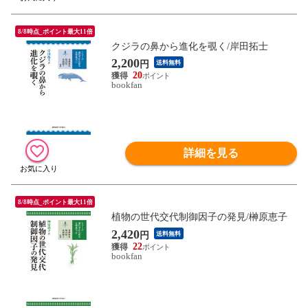
8/8時点_ポイント最大11倍
クジラの鼻から進化を覗く/岸田拓士
2,200
円
送料無料
20
bookfan
詳細を見る
8/8時点_ポイント最大11倍
植物の世代交代制御因子の発見/榊原恵子
2,420
円
送料無料
22
bookfan