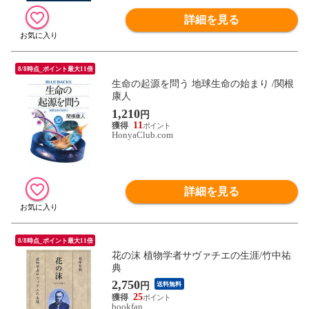
詳細を見る
8/8時点_ポイント最大11倍
生命の起源を問う 地球生命の始まり /関根
康人
1,210
円
11
HonyaClub.com
詳細を見る
8/8時点_ポイント最大11倍
花の沫 植物学者サヴァチエの生涯/竹中祐
典
2,750
円
送料無料
25
bookfan