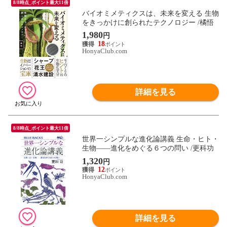
8/8時点_ポイント最大11倍
バイオミメティクスは、未来を変える 生物
をきっかけに創られたテクノロジー /橘悟
1,980
円
18
HonyaClub.com
詳細を見る
8/8時点_ポイント最大11倍
世界一シンプルな進化論講義 生命・ヒト・
生物――進化をめぐる６つの問い /更科功
1,320
円
12
HonyaClub.com
詳細を見る