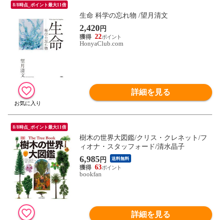
8/8時点_ポイント最大11倍
生命 科学の忘れ物 /望月清文
2,420
円
22
HonyaClub.com
詳細を見る
8/8時点_ポイント最大11倍
樹木の世界大図鑑/クリス・クレネット/フ
ィオナ・スタッフォード/清水晶子
6,985
円
送料無料
63
bookfan
詳細を見る