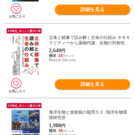
詳細を見る
8/8時点_ポイント最大11倍
立体と鏡像で読み解く生命の仕組み ホモキ
ラリティーから薬物代謝、生物の対称性ま
で /黒□正典
2,640
円
24
HonyaClub.com
詳細を見る
8/8時点_ポイント最大11倍
海洋生物と放射能の疑問５０ /海洋生物環
境研究所
1,980
円
18
HonyaClub.com