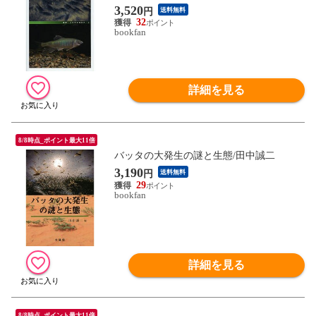
向井貴彦/鬼倉徳雄
3,520
円
送料無料
32
bookfan
詳細を見る
8/8時点_ポイント最大11倍
バッタの大発生の謎と生態/田中誠二
3,190
円
送料無料
29
bookfan
詳細を見る
8/8時点_ポイント最大11倍