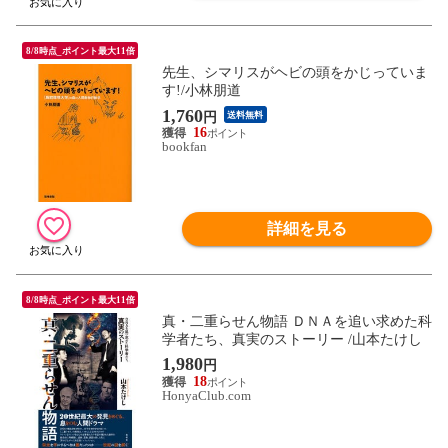
8/8時点_ポイント最大11倍
先生、シマリスがヘビの頭をかじっていま
す!/小林朋道
1,760
円
送料無料
16
bookfan
詳細を見る
8/8時点_ポイント最大11倍
真・二重らせん物語 ＤＮＡを追い求めた科
学者たち、真実のストーリー /山本たけし
1,980
円
18
HonyaClub.com