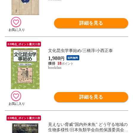
詳細を見る
8/8時点_ポイント最大11倍
文化昆虫学事始め/三橋淳/小西正泰
1,980
円
送料無料
18
bookfan
詳細を見る
8/8時点_ポイント最大11倍
見えない脅威“国内外来魚” どう守る地域の
生物多様性/日本魚類学会自然保護委員会/