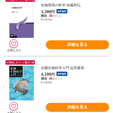
生物環境の科学/加藤和弘
3,300
円
送料無料
30
bookfan
詳細を見る
8/8時点_ポイント最大11倍
水圏生物科学入門/会田勝美
4,180
円
送料無料
38
bookfan
詳細を見る