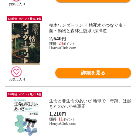
8/8時点_ポイント最大11倍
枯木ワンダーランド 枯死木がつなぐ虫・
菌・動物と森林生態系 /深澤遊
2,640
円
24
HonyaClub.com
詳細を見る
8/8時点_ポイント最大11倍
生命と非生命のあいだ 地球で「奇跡」は起
きたのか /小林憲正
1,210
円
11
HonyaClub.com