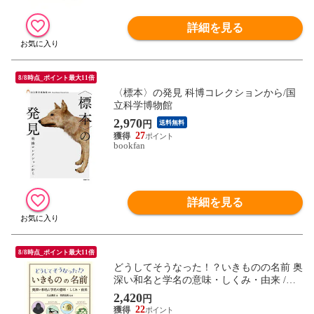
詳細を見る
8/8時点_ポイント最大11倍
〈標本〉の発見 科博コレクションから/国
立科学博物館
2,970
円
送料無料
27
bookfan
詳細を見る
8/8時点_ポイント最大11倍
どうしてそうなった！？いきものの名前 奥
深い和名と学名の意味・しくみ・由来 /丸
山貴史 岡西政典
2,420
円
22