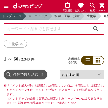
閲覧履歴
お気に入り
検索
カート
トップページ
本・コミック
科学・医学・技術
生物学
商
検索
生物学
1
～
60
表示形式
/
2,343
件
を変更
リスト
グリッド
条件で絞り込む
※
「ポイント最大○倍」と記載された商品については、各商品ごとに設定され
たキャンペーン条件（エントリー含む）によりポイント付与倍率が決定し
ます。
ポイントアップの条件は各商品に設定されたキャンペーンにより異なりま
すので、詳細は各商品詳細ページよりご確認ください。