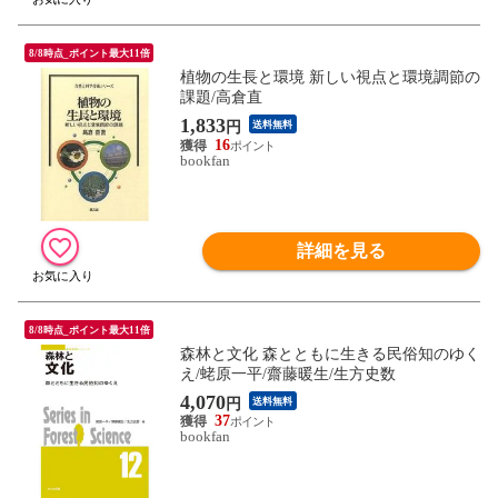
8/8時点_ポイント最大11倍
植物の生長と環境 新しい視点と環境調節の
課題/高倉直
1,833
円
送料無料
16
bookfan
詳細を見る
8/8時点_ポイント最大11倍
森林と文化 森とともに生きる民俗知のゆく
え/蛯原一平/齋藤暖生/生方史数
4,070
円
送料無料
37
bookfan