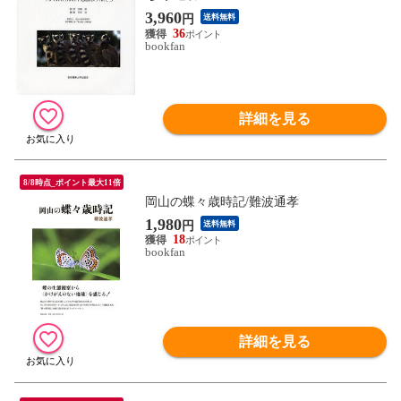
3,960
円
送料無料
36
bookfan
詳細を見る
8/8時点_ポイント最大11倍
岡山の蝶々歳時記/難波通孝
1,980
円
送料無料
18
bookfan
詳細を見る