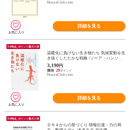
HonyaClub.com
詳細を見る
8/8時点_ポイント最大11倍
温暖化に負けない生き物たち 気候変動を生
き抜くしたたかな戦略 /ソーア・ハンソン
黒沢令子
3,190
円
29
HonyaClub.com
詳細を見る
8/8時点_ポイント最大11倍
ＤＮＡからの形づくり 情報伝達・力の局