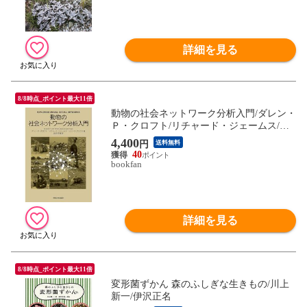
詳細を見る
8/8時点_ポイント最大11倍
動物の社会ネットワーク分析入門/ダレン・
Ｐ・クロフト/リチャード・ジェームス/ジ
ェンス・クラウス
4,400
円
送料無料
40
bookfan
詳細を見る
8/8時点_ポイント最大11倍
変形菌ずかん 森のふしぎな生きもの/川上
新一/伊沢正名