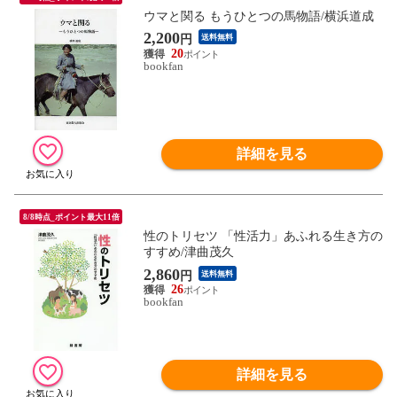
ウマと関る もうひとつの馬物語/横浜道成
2,200
円
送料無料
20
bookfan
詳細を見る
8/8時点_ポイント最大11倍
性のトリセツ 「性活力」あふれる生き方の
すすめ/津曲茂久
2,860
円
送料無料
26
bookfan
詳細を見る