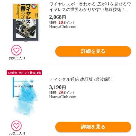
ワイヤレスが一番わかる 広がりを見せるワ
イヤレスの世界わかりやすい無線技術 /小
暮裕明 小暮芳江
2,068
円
18
HonyaClub.com
詳細を見る
8/9時点_ポイント最大11倍
ディジタル通信 改訂版 /岩波保則
3,190
円
29
HonyaClub.com
詳細を見る