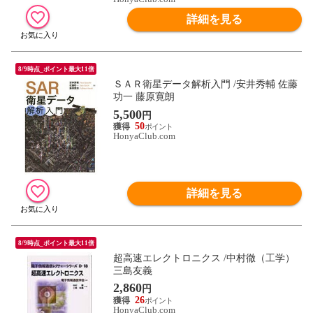
詳細を見る
8/9時点_ポイント最大11倍
ＳＡＲ衛星データ解析入門 /安井秀輔 佐藤
功一 藤原寛朗
5,500
円
50
HonyaClub.com
詳細を見る
8/9時点_ポイント最大11倍
超高速エレクトロニクス /中村徹（工学）
三島友義
2,860
円
26
HonyaClub.com