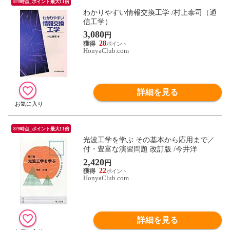
8/9時点_ポイント最大11倍
わかりやすい情報交換工学 /村上泰司（通
信工学）
3,080
円
28
HonyaClub.com
詳細を見る
8/9時点_ポイント最大11倍
光波工学を学ぶ その基本から応用まで／
付・豊富な演習問題 改訂版 /今井洋
2,420
円
22
HonyaClub.com
詳細を見る