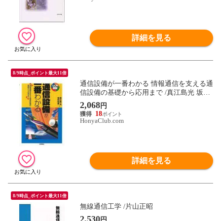
詳細を見る
8/9時点_ポイント最大11倍
通信設備が一番わかる 情報通信を支える通
信設備の基礎から応用まで /真江島光 坂林
和重
2,068
円
18
HonyaClub.com
詳細を見る
8/9時点_ポイント最大11倍
無線通信工学 /片山正昭
2,530
円