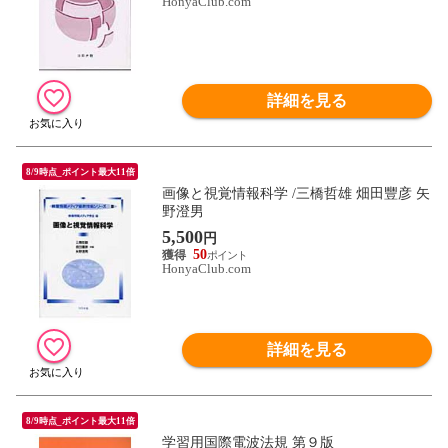
HonyaClub.com
詳細を見る
8/9時点_ポイント最大11倍
画像と視覚情報科学 /三橋哲雄 畑田豐彦 矢
野澄男
5,500
円
50
HonyaClub.com
詳細を見る
8/9時点_ポイント最大11倍
学習用国際電波法規 第９版