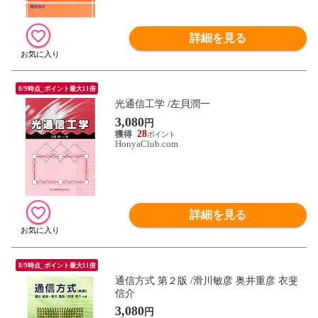
詳細を見る
8/9時点_ポイント最大11倍
光通信工学 /左貝潤一
3,080
円
28
HonyaClub.com
詳細を見る
8/9時点_ポイント最大11倍
通信方式 第２版 /滑川敏彦 奥井重彦 衣斐
信介
3,080
円