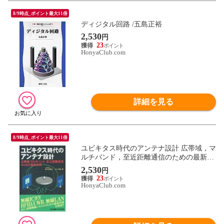
8/9時点_ポイント最大11倍
ディジタル回路 /五島正裕
2,530
円
23
HonyaClub.com
詳細を見る
8/9時点_ポイント最大11倍
ユビキタス時代のアンテナ設計 広帯域，マ
ルチバンド，至近距離通信のための最新技
術 /根日屋英之 小川真紀
2,530
円
23
HonyaClub.com