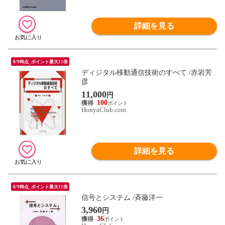
詳細を見る
8/9時点_ポイント最大11倍
ディジタル移動通信技術のすべて /赤岩芳
彦
11,000
円
100
HonyaClub.com
詳細を見る
8/9時点_ポイント最大11倍
信号とシステム /斉藤洋一
3,960
円
36