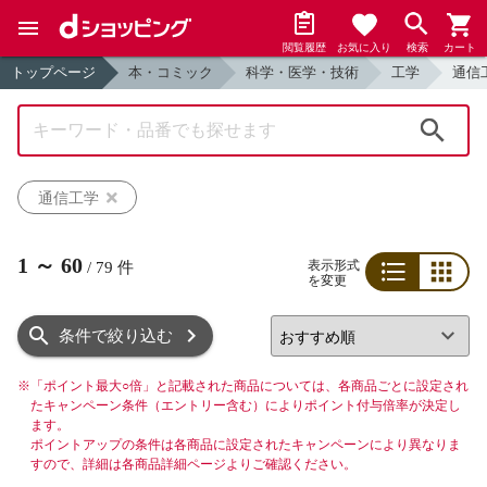
閲覧履歴
お気に入り
検索
カート
トップページ
本・コミック
科学・医学・技術
工学
通信
検索
通信工学
1
～
60
表示形式
/
79
件
を変更
リスト
グリッド
条件で絞り込む
※
「ポイント最大○倍」と記載された商品については、各商品ごとに設定され
たキャンペーン条件（エントリー含む）によりポイント付与倍率が決定し
ます。
ポイントアップの条件は各商品に設定されたキャンペーンにより異なりま
すので、詳細は各商品詳細ページよりご確認ください。