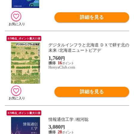
詳細を見る
8/9時点_ポイント最大11倍
デジタルインフラと北海道 ＤＸで耕す北の
未来 /北海道ニュートピアデ
1,760
円
16
HonyaClub.com
詳細を見る
8/9時点_ポイント最大11倍
情報通信工学 /相河聡
3,080
円
28