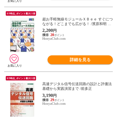
8/9時点_ポイント最大11倍
超お手軽無線モジュールＸＢｅｅ すぐにつ
ながる！どこまでも広がる！ /濱原和明 佐
藤尚一 藤田昇
2,200
円
20
HonyaClub.com
詳細を見る
8/9時点_ポイント最大11倍
高速デジタル信号伝送回路の設計と評価法
基礎から実践演習まで /前多正
3,190
円
29
HonyaClub.com