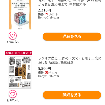
電気・電子・通信のための音響・振動 基礎
から超音波応用まで /中村健太郎
2,310
円
21
HonyaClub.com
詳細を見る
8/9時点_ポイント最大11倍
ラジオの歴史 工作の〈文化〉と電子工業の
あゆみ 新装版 /高橋雄造
5,500
円
50
HonyaClub.com
詳細を見る