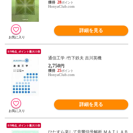
28
HonyaClub.com
詳細を見る
8/9時点_ポイント最大11倍
通信工学 /竹下鉄夫 吉川英機
2,750
円
25
HonyaClub.com
詳細を見る
8/9時点_ポイント最大11倍
ひたすら楽して音響信号解析 ＭＡＴＬＡＢ