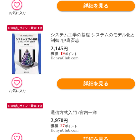
詳細を見る
8/9時点_ポイント最大11倍
システム工学の基礎 システムのモデル化と
制御 /伊庭斉志
2,145
円
19
HonyaClub.com
詳細を見る
8/9時点_ポイント最大11倍
通信方式入門 /宮内一洋
2,970
円
27
HonyaClub.com
詳細を見る