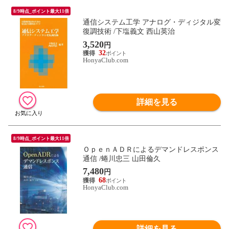
8/9時点_ポイント最大11倍
通信システム工学 アナログ・ディジタル変
復調技術 /下塩義文 西山英治
3,520
円
32
HonyaClub.com
詳細を見る
8/9時点_ポイント最大11倍
ＯｐｅｎＡＤＲによるデマンドレスポンス
通信 /蜷川忠三 山田倫久
7,480
円
68
HonyaClub.com
詳細を見る