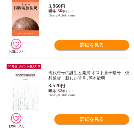
3,960
円
36
HonyaClub.com
詳細を見る
8/9時点_ポイント最大11倍
現代暗号の誕生と発展 ポスト量子暗号・仮
想通貨・新しい暗号 /岡本龍明
3,520
円
32
HonyaClub.com
詳細を見る