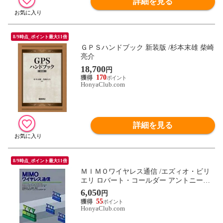
詳細を見る
8/9時点_ポイント最大11倍
ＧＰＳハンドブック 新装版 /杉本末雄 柴崎
亮介
18,700
円
170
HonyaClub.com
詳細を見る
8/9時点_ポイント最大11倍
ＭＩＭＯワイヤレス通信 /エズィオ・ビリ
エリ ロバート・コールダー アントニー・
コンスタ
6,050
円
55
HonyaClub.com