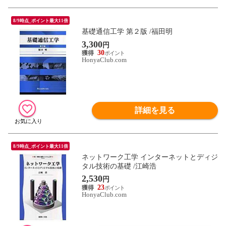
8/9時点_ポイント最大11倍
基礎通信工学 第２版 /福田明
3,300
円
30
HonyaClub.com
詳細を見る
8/9時点_ポイント最大11倍
ネットワーク工学 インターネットとディジ
タル技術の基礎 /江崎浩
2,530
円
23
HonyaClub.com