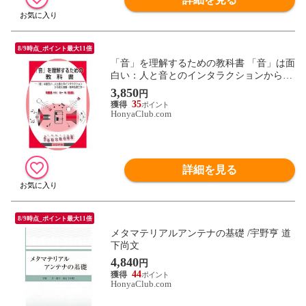
8/9時点_ポイント最大11倍
「音」を理解するための教科書 「音」は面
白い：人と音とのインタラクションから見
た音響・音声処理工学 /米村俊一
3,850
円
35
HonyaClub.com
詳細を見る
8/9時点_ポイント最大11倍
メタマテリアルアンテナの基礎 /宇野亨 道
下尚文
4,840
円
44
HonyaClub.com