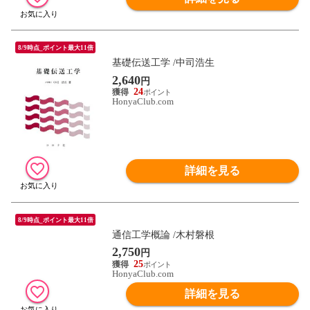
8/9時点_ポイント最大11倍
基礎伝送工学 /中司浩生
2,640
円
24
HonyaClub.com
詳細を見る
8/9時点_ポイント最大11倍
通信工学概論 /木村磐根
2,750
円
25
HonyaClub.com
詳細を見る