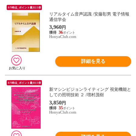
8/9時点_ポイント最大11倍
リアルタイム音声認識 /安藤彰男 電子情報
通信学会
3,960
円
36
HonyaClub.com
詳細を見る
8/9時点_ポイント最大11倍
新マシンビジョンライティング 視覚機能と
しての照明技術 ２ /増村茂樹
3,850
円
35
HonyaClub.com