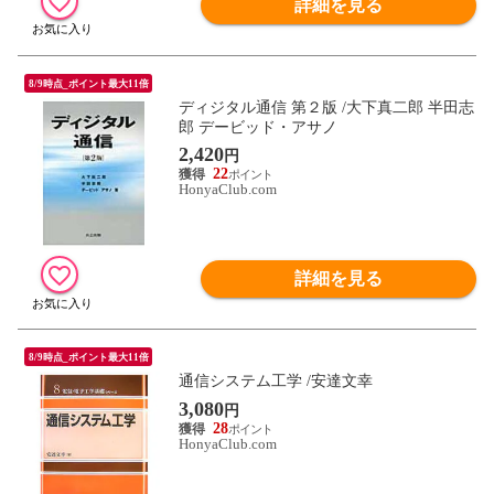
詳細を見る
8/9時点_ポイント最大11倍
ディジタル通信 第２版 /大下真二郎 半田志
郎 デービッド・アサノ
2,420
円
22
HonyaClub.com
詳細を見る
8/9時点_ポイント最大11倍
通信システム工学 /安達文幸
3,080
円
28
HonyaClub.com