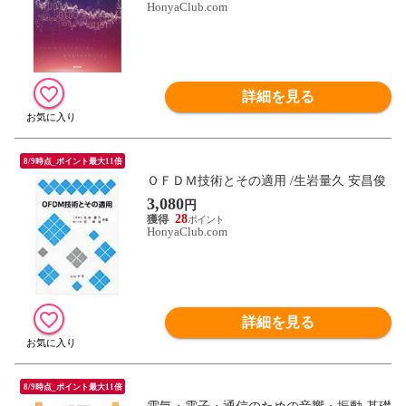
HonyaClub.com
詳細を見る
8/9時点_ポイント最大11倍
ＯＦＤＭ技術とその適用 /生岩量久 安昌俊
3,080
円
28
HonyaClub.com
詳細を見る
8/9時点_ポイント最大11倍