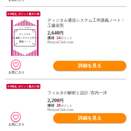
8/9時点_ポイント最大11倍
ディジタル通信システム工学講義ノート /
工藤栄亮
2,640
円
24
HonyaClub.com
詳細を見る
8/9時点_ポイント最大11倍
フィルタの解析と設計 /宮内一洋
2,200
円
20
HonyaClub.com
詳細を見る