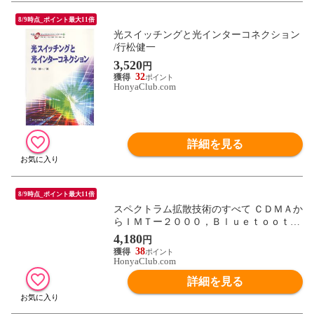
8/9時点_ポイント最大11倍
光スイッチングと光インターコネクション
/行松健一
3,520
円
32
HonyaClub.com
詳細を見る
8/9時点_ポイント最大11倍
スペクトラム拡散技術のすべて ＣＤＭＡか
らＩＭＴー２０００，Ｂｌｕｅｔｏｏｔｈ
まで /松尾憲一
4,180
円
38
HonyaClub.com
詳細を見る