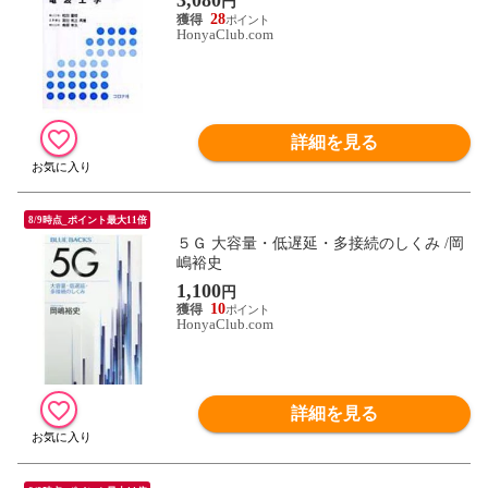
3,080
円
28
HonyaClub.com
詳細を見る
8/9時点_ポイント最大11倍
５Ｇ 大容量・低遅延・多接続のしくみ /岡
嶋裕史
1,100
円
10
HonyaClub.com
詳細を見る