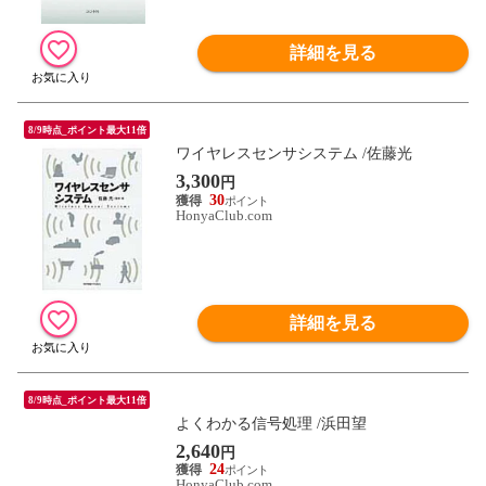
詳細を見る
8/9時点_ポイント最大11倍
ワイヤレスセンサシステム /佐藤光
3,300
円
30
HonyaClub.com
詳細を見る
8/9時点_ポイント最大11倍
よくわかる信号処理 /浜田望
2,640
円
24
HonyaClub.com