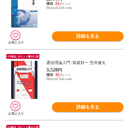
23
HonyaClub.com
詳細を見る
8/9時点_ポイント最大11倍
通信理論入門 /坂庭好一 笠井健太
3,520
円
32
HonyaClub.com
詳細を見る
8/9時点_ポイント最大11倍