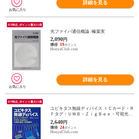
詳細を見る
8/9時点_ポイント最大11倍
光ファイバ通信概論 /榛葉実
2,090
円
19
HonyaClub.com
詳細を見る
8/9時点_ポイント最大11倍
ユビキタス無線ディバイス ＩＣカード・Ｒ
Ｆタグ・ＵＷＢ・ＺｉｇＢｅｅ・可視光通
信・技術動向 /根日屋英之 小川真紀
2,640
円
24
HonyaClub.com