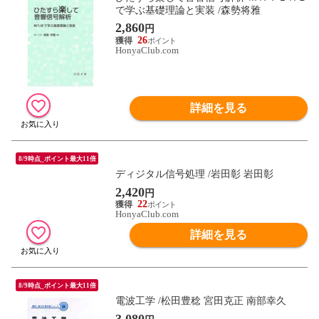
で学ぶ基礎理論と実装 /森勢将雅
2,860
円
26
HonyaClub.com
詳細を見る
8/9時点_ポイント最大11倍
ディジタル信号処理 /岩田彰 岩田彰
2,420
円
22
HonyaClub.com
詳細を見る
8/9時点_ポイント最大11倍
電波工学 /松田豊稔 宮田克正 南部幸久