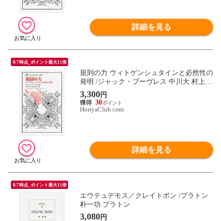
詳細を見る
8/7時点_ポイント最大11倍
規則の力 ウィトゲンシュタインと必然性の
発明 /ジャック・ブーヴレス 中川大 村上友
一
3,300
円
30
HonyaClub.com
詳細を見る
8/7時点_ポイント最大11倍
エウテュデモス／クレイトポン /プラトン
朴一功 プラトン
3,080
円