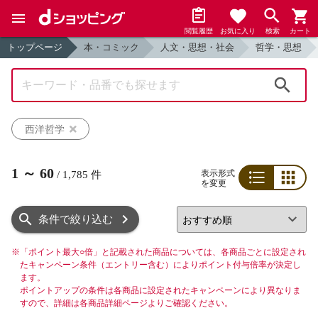
閲覧履歴
お気に入り
検索
カート
トップページ
本・コミック
人文・思想・社会
哲学・思想
検索
西洋哲学
1
～
60
表示形式
/
1,785
件
を変更
リスト
グリッド
条件で絞り込む
※
「ポイント最大○倍」と記載された商品については、各商品ごとに設定され
たキャンペーン条件（エントリー含む）によりポイント付与倍率が決定し
ます。
ポイントアップの条件は各商品に設定されたキャンペーンにより異なりま
すので、詳細は各商品詳細ページよりご確認ください。