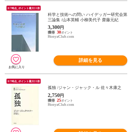
8/7時点_ポイント最大11倍
科学と技術への問い ハイデッガー研究会第
三論集 /山本英輔 小柳美代子 齋藤元紀
3,300
円
30
HonyaClub.com
詳細を見る
8/7時点_ポイント最大11倍
孤独 /ジャン・ジャック・ル 佐々木康之
2,750
円
25
HonyaClub.com