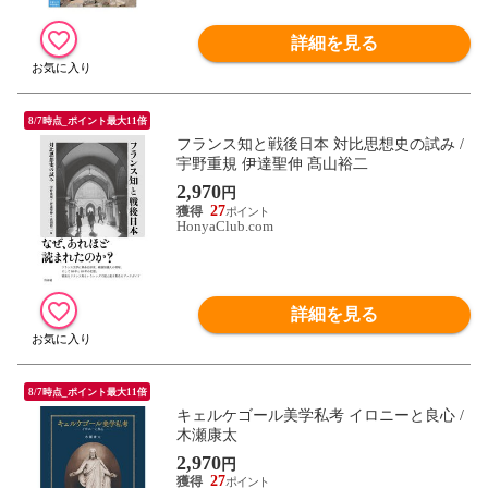
詳細を見る
8/7時点_ポイント最大11倍
フランス知と戦後日本 対比思想史の試み /
宇野重規 伊達聖伸 髙山裕二
2,970
円
27
HonyaClub.com
詳細を見る
8/7時点_ポイント最大11倍
キェルケゴール美学私考 イロニーと良心 /
木瀬康太
2,970
円
27