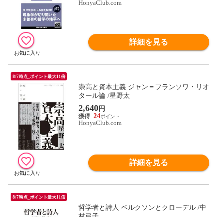
HonyaClub.com
詳細を見る
8/7時点_ポイント最大11倍
崇高と資本主義 ジャン＝フランソワ・リオ
タール論 /星野太
2,640
円
24
HonyaClub.com
詳細を見る
8/7時点_ポイント最大11倍
哲学者と詩人 ベルクソンとクローデル /中
村弓子