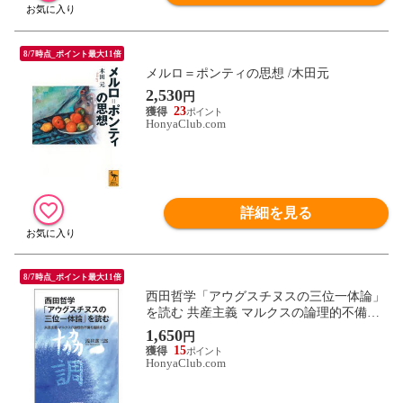
8/7時点_ポイント最大11倍
メルロ＝ポンティの思想 /木田元
2,530
円
23
HonyaClub.com
詳細を見る
8/7時点_ポイント最大11倍
西田哲学「アウグスチヌスの三位一体論」
を読む 共産主義 マルクスの論理的不備を
指摘する /浅井進三郎
1,650
円
15
HonyaClub.com