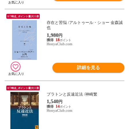
8/7時点_ポイント最大11倍
存在と苦悩 /アルトゥール・ショー 金森誠
也
1,980
円
18
HonyaClub.com
詳細を見る
8/7時点_ポイント最大11倍
プラトンと反遠近法 /神崎繁
1,540
円
14
HonyaClub.com