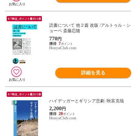
8/7時点_ポイント最大11倍
読書について 他２篇 改版 /アルトゥル・シ
ョーペ 斎藤忍随
770
円
7
HonyaClub.com
詳細を見る
8/7時点_ポイント最大11倍
ハイデッガーとギリシア悲劇 /秋富克哉
2,200
円
20
HonyaClub.com