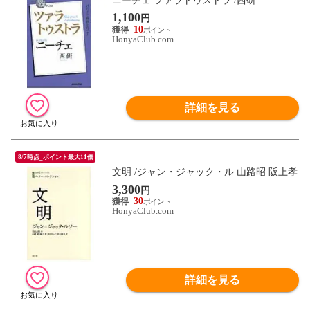
ニーチェ ツァラトゥストラ /西研
1,100
円
10
HonyaClub.com
詳細を見る
8/7時点_ポイント最大11倍
文明 /ジャン・ジャック・ル 山路昭 阪上孝
3,300
円
30
HonyaClub.com
詳細を見る