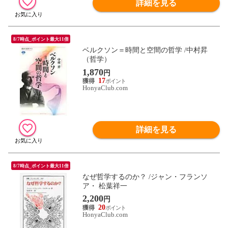
詳細を見る
8/7時点_ポイント最大11倍
ベルクソン＝時間と空間の哲学 /中村昇
（哲学）
1,870
円
17
HonyaClub.com
詳細を見る
8/7時点_ポイント最大11倍
なぜ哲学するのか？ /ジャン・フランソ
ア・ 松葉祥一
2,200
円
20
HonyaClub.com