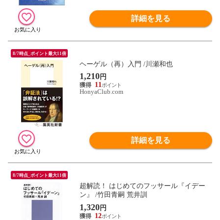
詳細を見る
8/7時点_ポイント最大11倍
ヘーゲル（再）入門 /川瀬和也
1,210
円
11
HonyaClub.com
詳細を見る
8/7時点_ポイント最大11倍
超解読！ はじめてのフッサール『イデー
ン』 /竹田青嗣 荒井訓
1,320
円
12