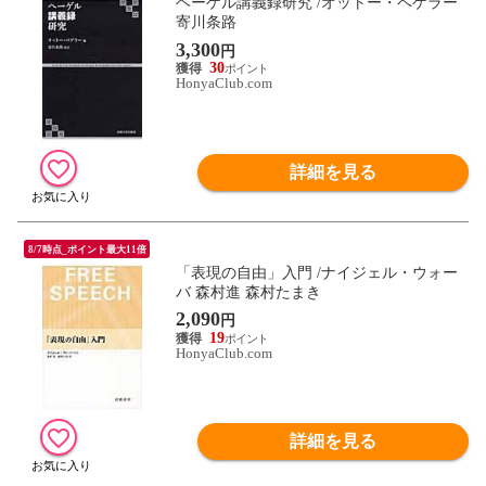
ヘーゲル講義録研究 /オットー・ペゲラー
寄川条路
3,300
円
30
HonyaClub.com
詳細を見る
8/7時点_ポイント最大11倍
「表現の自由」入門 /ナイジェル・ウォー
バ 森村進 森村たまき
2,090
円
19
HonyaClub.com
詳細を見る