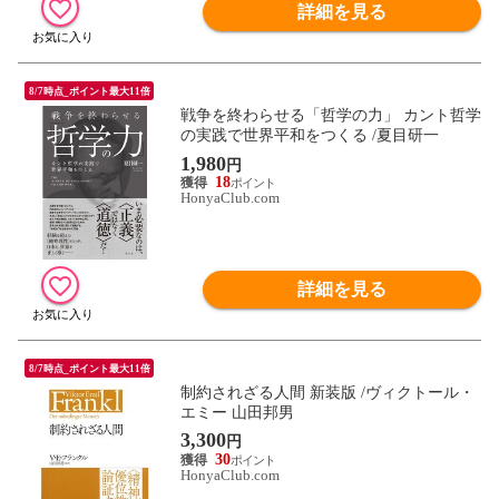
詳細を見る
8/7時点_ポイント最大11倍
戦争を終わらせる「哲学の力」 カント哲学
の実践で世界平和をつくる /夏目研一
1,980
円
18
HonyaClub.com
詳細を見る
8/7時点_ポイント最大11倍
制約されざる人間 新装版 /ヴィクトール・
エミー 山田邦男
3,300
円
30
HonyaClub.com