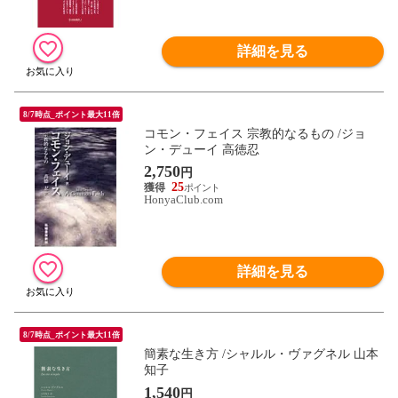
詳細を見る
8/7時点_ポイント最大11倍
コモン・フェイス 宗教的なるもの /ジョ
ン・デューイ 高徳忍
2,750
円
25
HonyaClub.com
詳細を見る
8/7時点_ポイント最大11倍
簡素な生き方 /シャルル・ヴァグネル 山本
知子
1,540
円