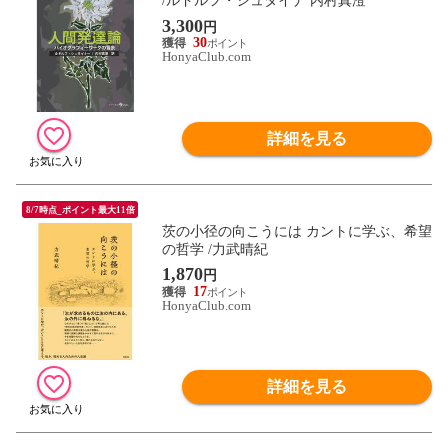
/ルドルフ・シュタイナ 内村真澄
3,300
円
30
HonyaClub.com
詳細を見る
8/7時点_ポイント最大11倍
茨の小径の向こうには カントに学ぶ、希望
の哲学 /力武晴紀
1,870
円
17
HonyaClub.com
詳細を見る