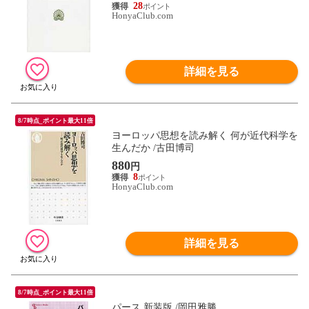
28
HonyaClub.com
詳細を見る
8/7時点_ポイント最大11倍
ヨーロッパ思想を読み解く 何が近代科学を
生んだか /古田博司
880
円
8
HonyaClub.com
詳細を見る
8/7時点_ポイント最大11倍
パース 新装版 /岡田雅勝