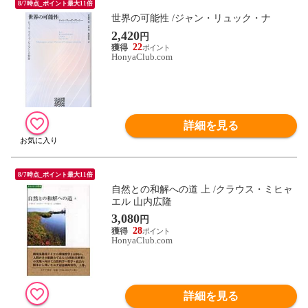
8/7時点_ポイント最大11倍
世界の可能性 /ジャン・リュック・ナ
2,420
円
22
HonyaClub.com
詳細を見る
8/7時点_ポイント最大11倍
自然との和解への道 上 /クラウス・ミヒャ
エル 山内広隆
3,080
円
28
HonyaClub.com
詳細を見る