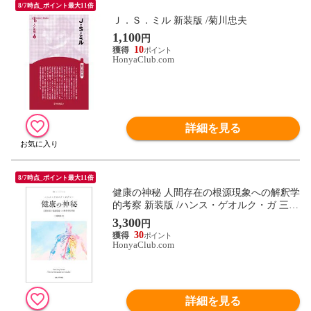
8/7時点_ポイント最大11倍
Ｊ．Ｓ．ミル 新装版 /菊川忠夫
1,100
円
10
HonyaClub.com
詳細を見る
8/7時点_ポイント最大11倍
健康の神秘 人間存在の根源現象への解釈学
的考察 新装版 /ハンス・ゲオルク・ガ 三浦
国泰
3,300
円
30
HonyaClub.com
詳細を見る