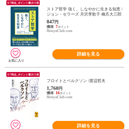
8/7時点_ポイント最大11倍
ストア哲学 強く、しなやかに生きる知恵 /
ジョン・セラーズ 月沢李歌子 橋爪大三郎
847
円
7
HonyaClub.com
詳細を見る
8/7時点_ポイント最大11倍
フロイトとベルクソン /渡辺哲夫
1,760
円
16
HonyaClub.com
詳細を見る