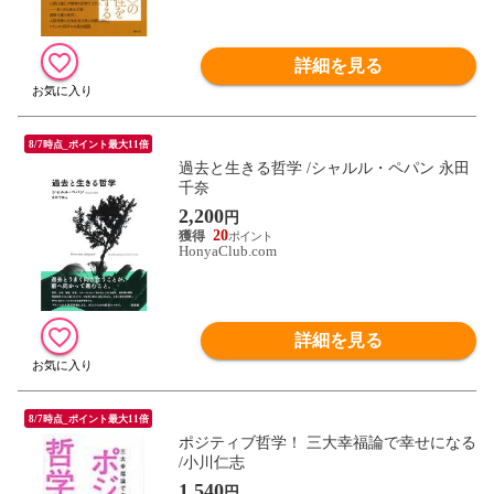
詳細を見る
8/7時点_ポイント最大11倍
過去と生きる哲学 /シャルル・ペパン 永田
千奈
2,200
円
20
HonyaClub.com
詳細を見る
8/7時点_ポイント最大11倍
ポジティブ哲学！ 三大幸福論で幸せになる
/小川仁志
1,540
円