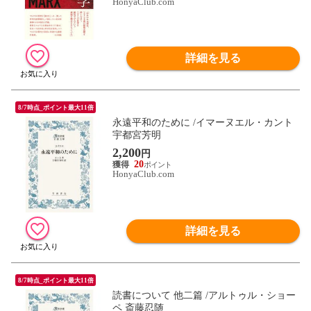
HonyaClub.com
詳細を見る
8/7時点_ポイント最大11倍
永遠平和のために /イマーヌエル・カント
宇都宮芳明
2,200
円
20
HonyaClub.com
詳細を見る
8/7時点_ポイント最大11倍
読書について 他二篇 /アルトゥル・ショー
ペ 斎藤忍随