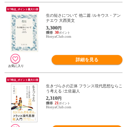
8/7時点_ポイント最大11倍
生の短さについて 他二篇 /ルキウス・アン
ナエウ 大西英文
3,300
円
30
HonyaClub.com
詳細を見る
8/7時点_ポイント最大11倍
生きづらさの正体 フランス現代思想ならこ
う考える /土佐巌人
2,310
円
21
HonyaClub.com