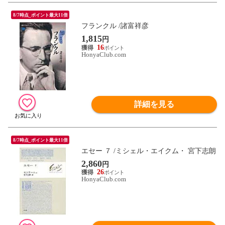
8/7時点_ポイント最大11倍
フランクル /諸富祥彦
1,815
円
16
HonyaClub.com
詳細を見る
8/7時点_ポイント最大11倍
エセー ７ /ミシェル・エイクム・ 宮下志朗
2,860
円
26
HonyaClub.com