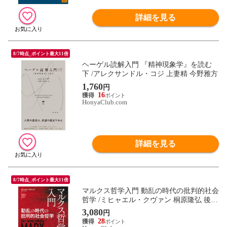
詳細を見る
8/7時点_ポイント最大11倍
ヘーゲル読解入門 『精神現象学』を読む
下 /アレクサンドル・コジ 上妻精 今野雅方
1,760
円
16
HonyaClub.com
詳細を見る
8/7時点_ポイント最大11倍
マルクス哲学入門 動乱の時代の批判的社会
哲学 /ミヒャエル・クヴァン 桐原隆弘 後藤
弘志
3,080
円
28