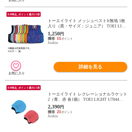
8/8時点_ポイント最大11倍
トーエイライト メッシュベストJr無地 1枚
入り（黒・サイズ：ジュニア） TOEI LIG
HT B3768BL 【返品種別A】
1,250
円
11
Joshin
詳細を見る
8/8時点_ポイント最大11倍
トーエイライト レクレーショナルラケット
2（青、赤 各1個） TOEI LIGHT U7044
【返品種別A】
2,390
円
21
Joshin