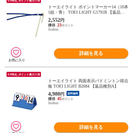
8/8時点_ポイント最大11倍
トーエイライト ポイントマーカー14（10本
1組・青） TOEI LIGHT G1791B 【返品種
別A】
2,552
円
23
Joshin
詳細を見る
8/8時点_ポイント最大11倍
トーエイライト 両面表示バドミントン得点
板 TOEI LIGHT B2684 【返品種別A】
4,980
円
送料無料
45
Joshin
詳細を見る