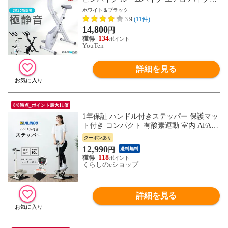
クス 高齢者 筋トレ ダイエット器具 健康器
ホワイト＆ブラック
具 有酸素運動 家庭用 静音 折り畳み 連続
3.9
(11件)
使用 120分 マグネット マシン 室内
14,800
円
134
YouTen
詳細を見る
8/8時点_ポイント最大11倍
1年保証 ハンドル付きステッパー 保護マッ
ト付き コンパクト 有酸素運動 室内 AFA40
26C ハンドル付き健康ステッパー メーター
クーポンあり
表示 ワイドペダル ダイエット器具 ながら
12,990
円
送料無料
運動 踏み台 静音 昇降台 足踏み 高齢者 健
118
康器具 アルインコ ALINCO 【送料無料】
くらしのeショップ
詳細を見る