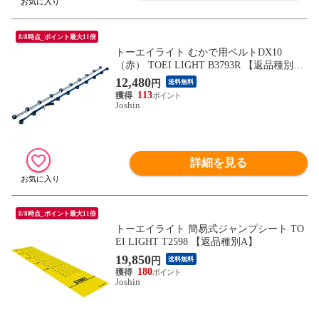
8/8時点_ポイント最大11倍
トーエイライト むかで用ベルトDX10
（赤） TOEI LIGHT B3793R 【返品種別
A】
12,480
円
送料無料
113
Joshin
詳細を見る
8/8時点_ポイント最大11倍
トーエイライト 簡易式ジャンプシート TO
EI LIGHT T2598 【返品種別A】
19,850
円
送料無料
180
Joshin