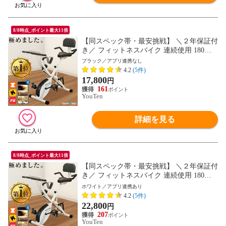
8/8時点_ポイント最大11倍
【同スペック帯・最安挑戦】 ＼２年保証付
き／ フィットネスバイク 連続使用 180分
耐荷重 160kg スピンバイク ルームバイク
ブラック／アプリ連携なし
エアロ バイクビクス 高齢者 筋トレ ダイエ
4.2
(5件)
ット器具 健康器具 有酸素運動 家庭用 静音
17,800
円
折り畳みマグネット マシン 室内
161
YouTen
詳細を見る
8/8時点_ポイント最大11倍
【同スペック帯・最安挑戦】 ＼２年保証付
き／ フィットネスバイク 連続使用 180分
耐荷重 160kg スピンバイク ルームバイク
ホワイト／アプリ連携あり
エアロ バイクビクス 高齢者 筋トレ ダイエ
4.2
(5件)
ット器具 健康器具 有酸素運動 家庭用 静音
22,800
円
折り畳みマグネット マシン 室内
207
YouTen