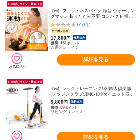
8/8時点_ポイント最大11倍
フィットネスバイク 静音 ウォーキン
【PR】
グマシン 折りたたみ不要 コンパクト 振動
マシン 高齢者向け 電動式 ミニ フィットネ
1.0
(1件)
スマシン トレーニング ステッパー 座った
クーポンあり
まま ルームサイクル 家 運動不足解消 ダイ
17,800
円
送料込み
エット 健康器具 父の日 敬老の日 TOKAIZ
161
万通オンライン
詳細を見る
8/8時点_ポイント最大11倍
レッグトレーニングDX/鉄人倶楽部
【PR】
(テツジンクラブ)/IMC-104/ダイエット器具
レッグマシン レッグマシーン ダイエット
9,800
円
送料込み
足 ヒップ 太もも 脚 尻 腹筋 ステッパー 目
89
指せ美レッグ マジック（魔法）のようにみ
リビングリンクス
るみる美脚！
詳細を見る