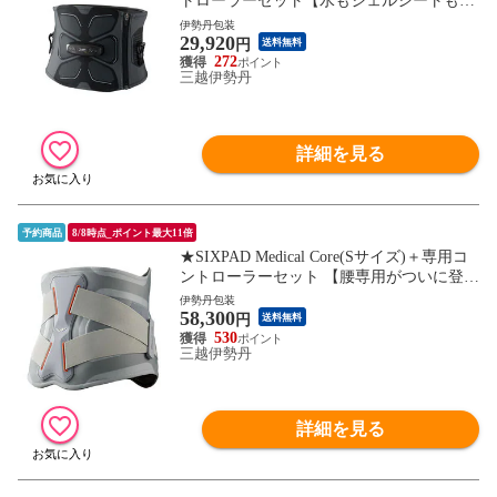
トローラーセット【水もジェルシートも不
要な最新モデル】 エントリーモデル 腹筋
伊勢丹包装
29,920
筋トレ 健康 ながらトレーニング EMS シッ
円
送料無料
クスパッド SE-CK-03B-M
272
三越伊勢丹
詳細を見る
予約商品
8/8時点_ポイント最大11倍
★SIXPAD Medical Core(Sサイズ)＋専用コ
ントローラーセット 【腰専用がついに登
場】公式ストア メディカルコア 腰 インナ
伊勢丹包装
58,300
ーマッスル トレーニング 腸腰筋 ジェル 水
円
送料無料
不要 シックスパッド SE-CG-14A-S
530
三越伊勢丹
詳細を見る