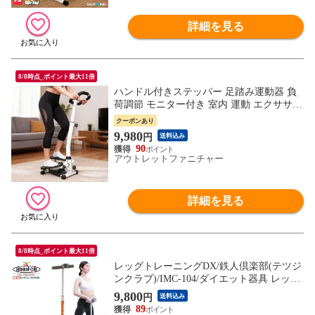
詳細を見る
8/8時点_ポイント最大11倍
ハンドル付きステッパー 足踏み運動器 負
荷調節 モニター付き 室内 運動 エクササイ
ズ
クーポンあり
9,980
円
送料込み
90
アウトレットファニチャー
詳細を見る
8/8時点_ポイント最大11倍
レッグトレーニングDX/鉄人倶楽部(テツジ
ンクラブ)/IMC-104/ダイエット器具 レッグ
マシン レッグマシーン ダイエット 足 ヒッ
9,800
円
送料込み
プ 太もも 脚 尻 腹筋 ステッパー 目指せ美
89