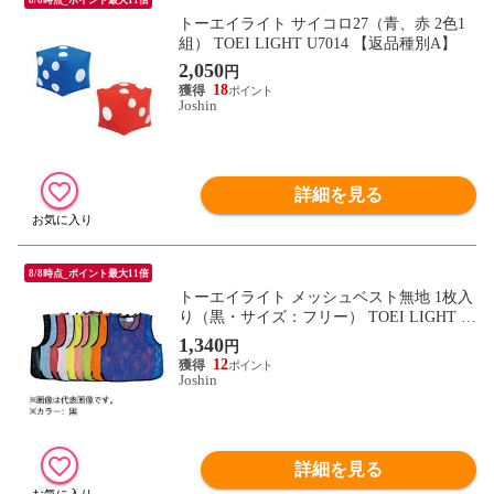
トーエイライト サイコロ27（青、赤 2色1
組） TOEI LIGHT U7014 【返品種別A】
2,050
円
18
Joshin
詳細を見る
8/8時点_ポイント最大11倍
トーエイライト メッシュベスト無地 1枚入
り（黒・サイズ：フリー） TOEI LIGHT B
3467BL 【返品種別A】
1,340
円
12
Joshin
詳細を見る