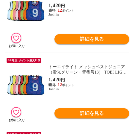
【返品種別A】
1,420
円
12
Joshin
詳細を見る
8/8時点_ポイント最大11倍
トーエイライト メッシュベストジュニア
（蛍光グリーン・背番号13） TOEI LIGHT
B6324G13 【返品種別A】
1,420
円
12
Joshin
詳細を見る