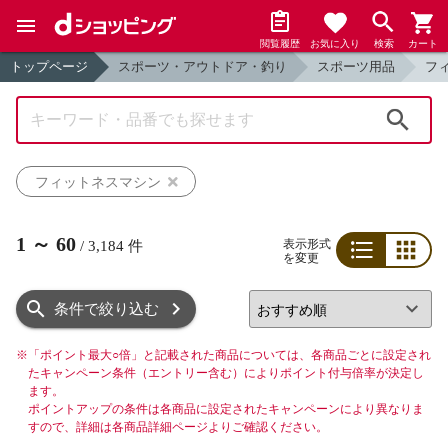
閲覧履歴
お気に入り
検索
カート
トップページ
スポーツ・アウトドア・釣り
スポーツ用品
フ
検索
フィットネスマシン
1
～
60
表示形式
/
3,184
件
を変更
リスト
グリッド
条件で絞り込む
※
「ポイント最大○倍」と記載された商品については、各商品ごとに設定され
たキャンペーン条件（エントリー含む）によりポイント付与倍率が決定し
ます。
ポイントアップの条件は各商品に設定されたキャンペーンにより異なりま
すので、詳細は各商品詳細ページよりご確認ください。