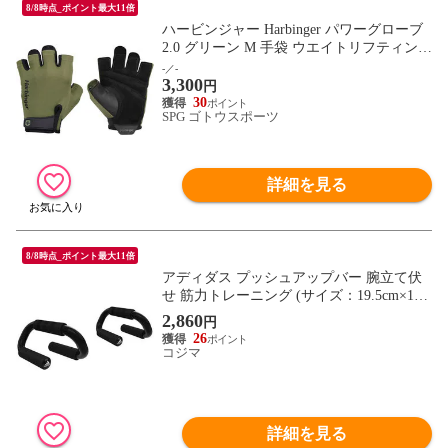
8/8時点_ポイント最大11倍
ハービンジャー Harbinger パワーグローブ
2.0 グリーン M 手袋 ウエイトリフティング
トレーニング 筋トレ ジム マシーン 滑り止
-／-
3,300
め 高耐久 マメ防止 懸垂 ベンチプレス 重
円
量挙げ 22262
30
SPG ゴトウスポーツ
詳細を見る
8/8時点_ポイント最大11倍
アディダス プッシュアップバー 腕立て伏
せ 筋力トレーニング (サイズ：19.5cm×15c
m×H11.5cm(片方)・重量：375g×2個) ブラ
2,860
円
ック
26
コジマ
詳細を見る