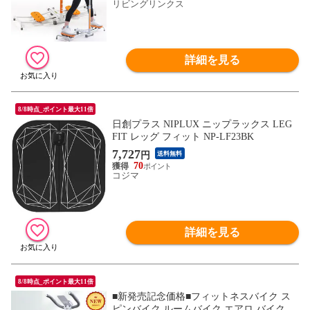
レッグ マジック（魔法）のようにみるみる
リビングリンクス
美脚！
詳細を見る
8/8時点_ポイント最大11倍
日創プラス NIPLUX ニップラックス LEG
FIT レッグ フィット NP-LF23BK
7,727
円
送料無料
70
コジマ
詳細を見る
8/8時点_ポイント最大11倍
■新発売記念価格■フィットネスバイク ス
ピンバイク ルームバイク エアロ バイクビ