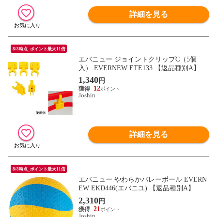
詳細を見る
8/8時点_ポイント最大11倍
エバニュー ジョイントクリップC（5個
入） EVERNEW ETE133 【返品種別A】
1,340
円
12
Joshin
詳細を見る
8/8時点_ポイント最大11倍
エバニュー やわらかバレーボール EVERN
EW EKD446(エバニユ) 【返品種別A】
2,310
円
21
Joshin