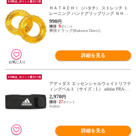
8/8時点_ポイント最大11倍
ＨＡＴＡＣＨＩ（ハタチ） ストレッチ ト
レーニング ハンドグリップリング ＮＨ３
１００ （２個入）
990
円
9
爽快ドラッグ(Rakuten Direct)
詳細を見る
8/8時点_ポイント最大11倍
アディダス エッセンシャルウェイトリフテ
ィングベルト（サイズ：L） adidas PRA-A
DGB12255 【返品種別A】
2,970
円
27
Joshin
詳細を見る