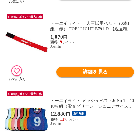
8/8時点_ポイント最大11倍
トーエイライト 二人三脚用ベルト（2本1
組・赤） TOEI LIGHT B7911R 【返品種別
A】
1,070
円
9
Joshin
詳細を見る
8/8時点_ポイント最大11倍
トーエイライト メッシュベストJr No.1～10
10枚組（蛍光グリーン・ジュニアサイズ）
TOEI LIGHT B3256G 【返品種別A】
12,880
円
送料無料
117
Joshin