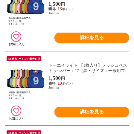
ーサイズ） TOEI LIGHT B6372BL-12 【返
1,500
円
品種別A】
13
Joshin
詳細を見る
8/8時点_ポイント最大11倍
トーエイライト 【1枚入り】メッシュベス
ト ナンバー：17（黒・サイズ：一般用フリ
ーサイズ） TOEI LIGHT B6372BL-17 【返
1,500
円
品種別A】
13
Joshin
詳細を見る
8/8時点_ポイント最大11倍