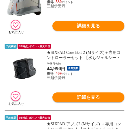
不要 シックスパッド SE-CG-14B-M
530
三越伊勢丹
詳細を見る
予約商品
8/8時点_ポイント最大11倍
★SIXPAD Core Belt 2 (Mサイズ)＋専用コ
ントローラーセット 【水もジェルシートも
不要な最新モデル】腹筋 体幹 背筋 ながら
伊勢丹包装
44,990
トレーニング EMS シックスパッド SE-CB-
円
送料無料
03B-M
409
三越伊勢丹
詳細を見る
予約商品
8/8時点_ポイント最大11倍
★SIXPAD アブズ2 (Mサイズ) ＋専用コン