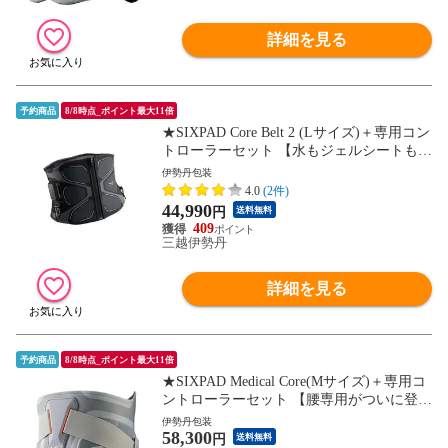
詳細を見る
予約商品
8/8時点_ポイント最大11倍
★SIXPAD Core Belt 2 (Lサイズ)＋専用コン
トローラーセット 【水もジェルシートも不
要な最新モデル】 腹筋 体幹 背筋 ながらト
伊勢丹包装
レーニング EMS シックスパッド SE-CB-03
4.0
(2件)
C-L
44,990
円
送料無料
409
三越伊勢丹
詳細を見る
予約商品
8/8時点_ポイント最大11倍
★SIXPAD Medical Core(Mサイズ)＋専用コ
ントローラーセット 【腰専用がついに登
場】公式ストア メディカルコア 腰 インナ
伊勢丹包装
58,300
ーマッスル トレーニング 腸腰筋 ジェル 水
円
送料無料