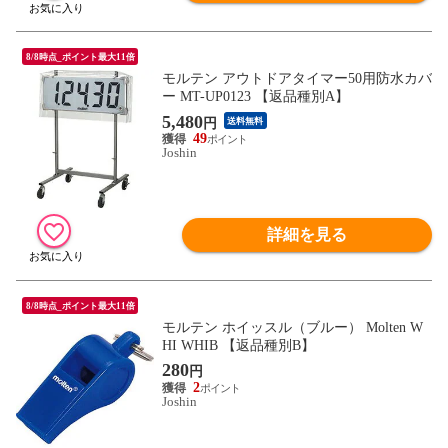
8/8時点_ポイント最大11倍
モルテン アウトドアタイマー50用防水カバ
ー MT-UP0123 【返品種別A】
5,480
円
送料無料
49
Joshin
詳細を見る
8/8時点_ポイント最大11倍
モルテン ホイッスル（ブルー） Molten W
HI WHIB 【返品種別B】
280
円
2
Joshin