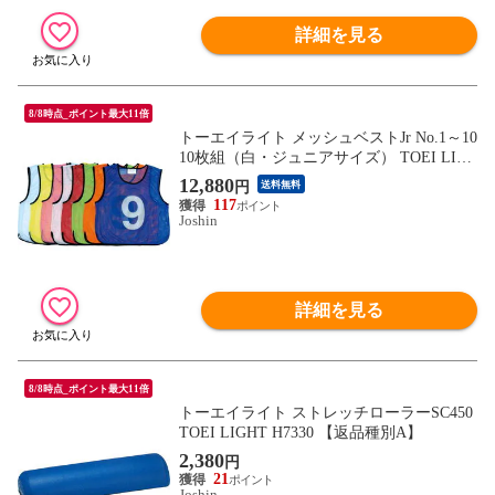
詳細を見る
8/8時点_ポイント最大11倍
トーエイライト メッシュベストJr No.1～10
10枚組（白・ジュニアサイズ） TOEI LIG
HT B3256W 【返品種別A】
12,880
円
送料無料
117
Joshin
詳細を見る
8/8時点_ポイント最大11倍
トーエイライト ストレッチローラーSC450
TOEI LIGHT H7330 【返品種別A】
2,380
円
21
Joshin