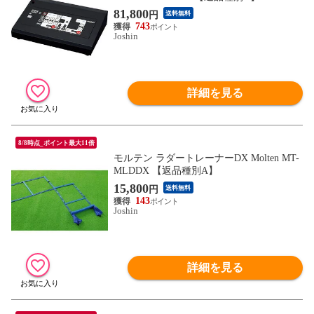
81,800
円
送料無料
743
Joshin
詳細を見る
8/8時点_ポイント最大11倍
モルテン ラダートレーナーDX Molten MT-
MLDDX 【返品種別A】
15,800
円
送料無料
143
Joshin
詳細を見る