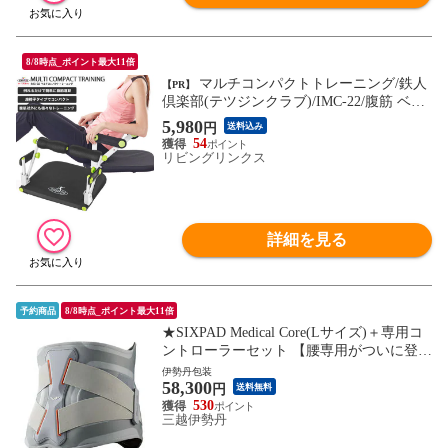
8/8時点_ポイント最大11倍
マルチコンパクトトレーニング/鉄人
【PR】
倶楽部(テツジンクラブ)/IMC-22/腹筋 ベン
チ 腹筋マシン 腹筋マシーン 倒れるだけ 腹
5,980
円
送料込み
筋アシスト 座椅子 ながら運動 お腹引き締
54
め ウエスト くびれ トレーニング ダイエッ
リビングリンクス
ト器具 腹筋器具
詳細を見る
予約商品
8/8時点_ポイント最大11倍
★SIXPAD Medical Core(Lサイズ)＋専用コ
ントローラーセット 【腰専用がついに登
場】公式ストア メディカルコア 腰 インナ
伊勢丹包装
58,300
ーマッスル トレーニング 腸腰筋 ジェル 水
円
送料無料
不要 シックスパッド SE-CG-14C-L
530
三越伊勢丹