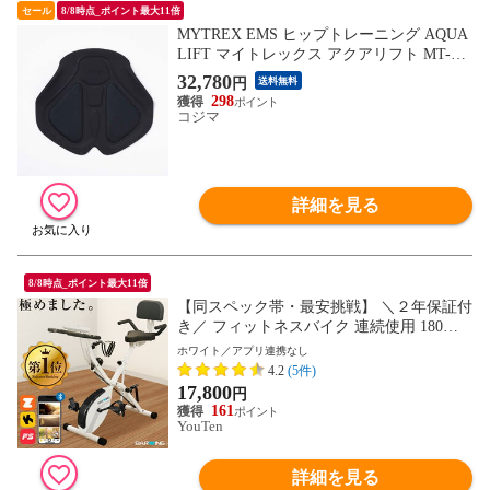
セール
8/8時点_ポイント最大11倍
MYTREX EMS ヒップトレーニング AQUA
LIFT マイトレックス アクアリフト MT-AL
22B
32,780
円
送料無料
298
コジマ
詳細を見る
8/8時点_ポイント最大11倍
【同スペック帯・最安挑戦】 ＼２年保証付
き／ フィットネスバイク 連続使用 180分
耐荷重 160kg スピンバイク ルームバイク
ホワイト／アプリ連携なし
エアロ バイクビクス 高齢者 筋トレ ダイエ
4.2
(5件)
ット器具 健康器具 有酸素運動 家庭用 静音
17,800
円
折り畳みマグネット マシン 室内
161
YouTen
詳細を見る