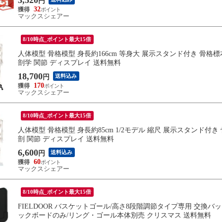
円
32
マックスシェアー
8/10時点_ポイント最大15倍
人体模型 骨格模型 身長約166cm 等身大 展示スタンド付き 骨格標
剖学 関節 ディスプレイ 送料無料
18,700
送料込み
円
170
マックスシェアー
8/10時点_ポイント最大15倍
人体模型 骨格模型 身長約85cm 1/2モデル 縮尺 展示スタンド付き
剖 関節 ディスプレイ 送料無料
6,600
送料込み
円
60
マックスシェアー
8/10時点_ポイント最大15倍
FIELDOOR バスケットゴール/高さ8段階調節タイプ専用 交換バック
ックボードのみ/リング・ゴール本体別売 クリスマス 送料無料