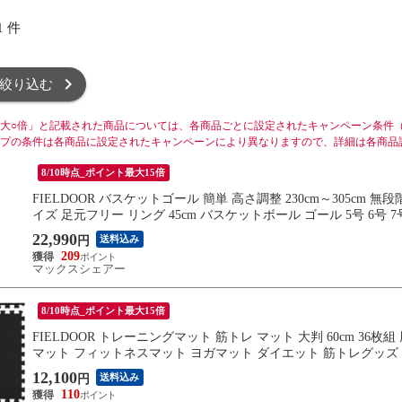
1
件
絞り込む
大○倍」と記載された商品については、各商品ごとに設定されたキャンペーン条件
プの条件は各商品に設定されたキャンペーンにより異なりますので、詳細は各商品
8/10時点_ポイント最大15倍
FIELDOOR バスケットゴール 簡単 高さ調整 230cm～305cm 
イズ 足元フリー リング 45cm バスケットボール ゴール 5号 6号
22,990
送料込み
円
209
マックスシェアー
8/10時点_ポイント最大15倍
FIELDOOR トレーニングマット 筋トレ マット 大判 60cm 36枚
マット フィットネスマット ヨガマット ダイエット 筋トレグッズ
12,100
送料込み
円
110