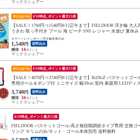
マックスシェアー
タイムセール
8/10時点_ポイント最大15倍
【SALE！1760円⇒1540円8/12正午まで】FIELDOOR 浮き輪 
うきわ 取っ手付き プール 海 ビーチ SNS レジャー 水遊び 夏休み
カラー／レインボー／浮き輪本体のみ
1,540
送料込み
円
14
マックスシェアー
タイムセール
8/10時点_ポイント最大15倍
【SALE！4070円⇒3740円8/12正午まで】RiZKiZ バスケッ
専用ボール＆ポンプ付 ミニサイズ 幅39cm 室内 家庭用 LEDデ
3,740
送料込み
円
34
マックスシェアー
8/10時点_ポイント最大15倍
FIELDOOR バスケットゴール/高さ無段階調節タイプ専用 交換ゴール
リング ※リムのみ/ネット・ゴール本体別売 送料無料
3,520
送料込み