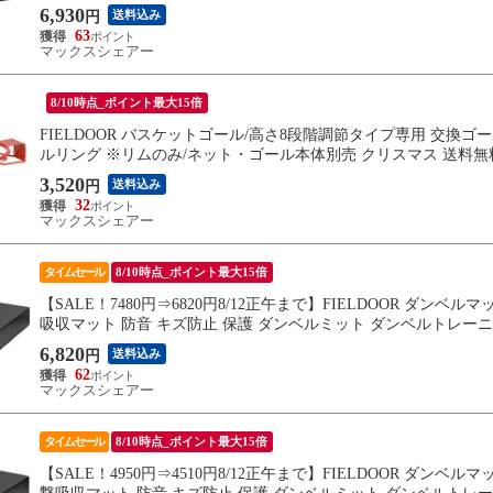
6,930
送料込み
円
63
マックスシェアー
8/10時点_ポイント最大15倍
FIELDOOR バスケットゴール/高さ8段階調節タイプ専用 交換ゴールリ
ルリング ※リムのみ/ネット・ゴール本体別売 クリスマス 送料無
3,520
送料込み
円
32
マックスシェアー
タイムセール
8/10時点_ポイント最大15倍
【SALE！7480円⇒6820円8/12正午まで】FIELDOOR ダンベルマ
吸収マット 防音 キズ防止 保護 ダンベルミット ダンベルトレー
6,820
送料込み
円
62
マックスシェアー
タイムセール
8/10時点_ポイント最大15倍
【SALE！4950円⇒4510円8/12正午まで】FIELDOOR ダンベルマ