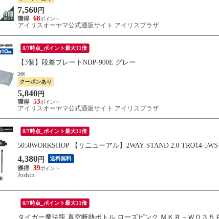
7,560
円
68
アイリスオーヤマ公式通販サイト アイリスプラザ
8/7時点_ポイント最大11倍
【3個】段差プレートNDP-900E グレー
3個
クーポンあり
5,840
円
53
アイリスオーヤマ公式通販サイト アイリスプラザ
8/7時点_ポイント最大11倍
5050WORKSHOP 【リニューアル】2WAY STAND 2.0 TRO14-5W
4,380
送料無料
円
39
Joshin
8/7時点_ポイント最大11倍
タイガー魔法瓶 真空断熱ボトル ローズピンク ＭＫＲ－Ｗ０３５