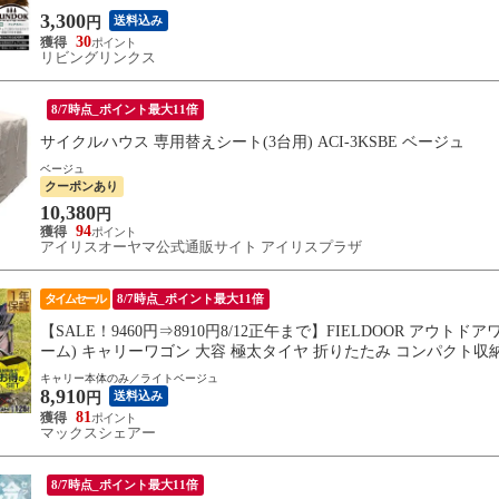
3,300
送料込み
円
30
リビングリンクス
8/7時点_ポイント最大11倍
サイクルハウス 専用替えシート(3台用) ACI-3KSBE ベージュ
ベージュ
クーポンあり
10,380
円
94
アイリスオーヤマ公式通販サイト アイリスプラザ
タイムセール
8/7時点_ポイント最大11倍
【SALE！9460円⇒8910円8/12正午まで】FIELDOOR アウト
ーム) キャリーワゴン 大容 極太タイヤ 折りたたみ コンパクト収納
キャリー本体のみ／ライトベージュ
8,910
送料込み
円
81
マックスシェアー
8/7時点_ポイント最大11倍