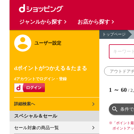
ジャンルから探す
お店から探す
トップページ
ユーザー設定
dポイントがつかえる＆たまる
アウトドアチ
dアカウントでログイン・登録
1
～
60
/
2
詳細検索へ
条件で
スペシャル＆セール
※
「ポイント最
セール対象の商品一覧
ポイントアッ