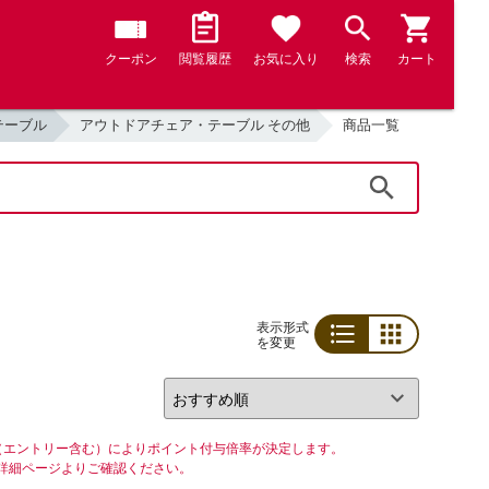
クーポン
閲覧履歴
お気に入り
検索
カート
テーブル
アウトドアチェア・テーブル その他
商品一覧
検索
表示形式
を変更
リスト
グリッド
（エントリー含む）によりポイント付与倍率が決定します。
詳細ページよりご確認ください。