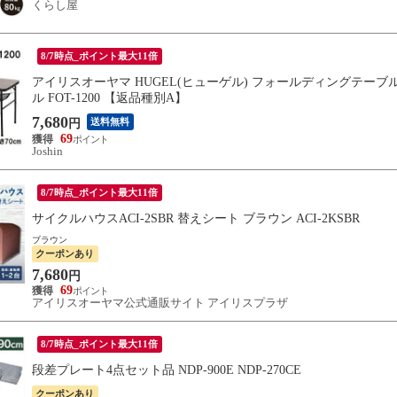
くらし屋
8/7時点_ポイント最大11倍
アイリスオーヤマ HUGEL(ヒューゲル) フォールディングテーブル(
ル FOT-1200 【返品種別A】
7,680
送料無料
円
69
Joshin
8/7時点_ポイント最大11倍
サイクルハウスACI-2SBR 替えシート ブラウン ACI-2KSBR
ブラウン
クーポンあり
7,680
円
69
アイリスオーヤマ公式通販サイト アイリスプラザ
8/7時点_ポイント最大11倍
段差プレート4点セット品 NDP-900E NDP-270CE
クーポンあり