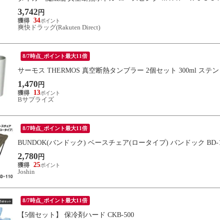
3,742
円
34
爽快ドラッグ(Rakuten Direct)
8/7時点_ポイント最大11倍
サーモス THERMOS 真空断熱タンブラー 2個セット 300ml ステンレス 
1,470
円
13
Bサプライズ
8/7時点_ポイント最大11倍
BUNDOK(バンドック) ベースチェア(ロータイプ) バンドック BD-
2,780
円
25
Joshin
8/7時点_ポイント最大11倍
【5個セット】 保冷剤ハード CKB-500