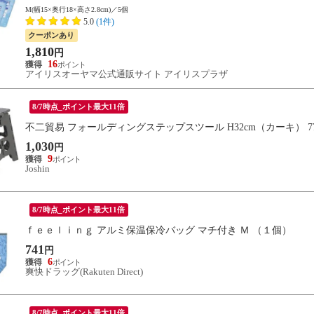
M(幅15×奥行18×高さ2.8cm)／5個
5.0
(1件)
クーポンあり
1,810
円
16
アイリスオーヤマ公式通販サイト アイリスプラザ
8/7時点_ポイント最大11倍
不二貿易 フォールディングステップスツール H32cm（カーキ） 77
1,030
円
9
Joshin
8/7時点_ポイント最大11倍
ｆｅｅｌｉｎｇ アルミ保温保冷バッグ マチ付き Ｍ （１個）
741
円
6
爽快ドラッグ(Rakuten Direct)
8/7時点_ポイント最大11倍