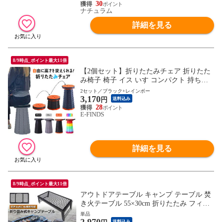
30
ナチュラム
詳細を見る
8/9時点_ポイント最大11倍
【2個セット】折りたたみチェア 折りたた
み椅子 椅子 イス いす コンパクト 持ち運
び アウトドア キャンプ 折り畳み チェア
2セット／ブラック+レインボー
3,170
携帯 ミニ 小さい 伸縮 ポータブル 屋外 ス
円
送料込み
ツール おしゃれ カラフル 釣り 台 踏み台
28
E-FINDS
イベント バーベキュー フェス 旅行 軽量
軽い BBQ スポーツ観戦 運動会
詳細を見る
8/9時点_ポイント最大11倍
アウトドアテーブル キャンプ テーブル 焚
き火テーブル 55×30cm 折りたたみ フィー
ルドラック キャンプ用品 フルメッシュミ
単品
ニテーブル スチール フィールドラック BB
送料込み