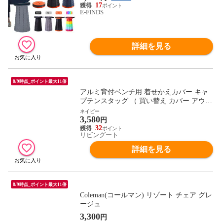
れ カラフル 釣り 台 踏み台 イベント バー
17
E-FINDS
ベキュー フェス 旅行 軽量 軽い BBQ スポ
ーツ観戦 運動会
詳細を見る
8/9時点_ポイント最大11倍
アルミ背付ベンチ用 着せかえカバー キャ
プテンスタッグ （ 買い替え カバー アウト
ドアチェア ベンチ専用カバー アウトドア
ネイビー
3,580
チェアカバー チェアカバー ベンチカバー
円
ベンチ専用 ）【 ネイビー 】
32
リビングート
詳細を見る
8/9時点_ポイント最大11倍
Coleman(コールマン) リゾート チェア グレ
ージュ
3,300
円