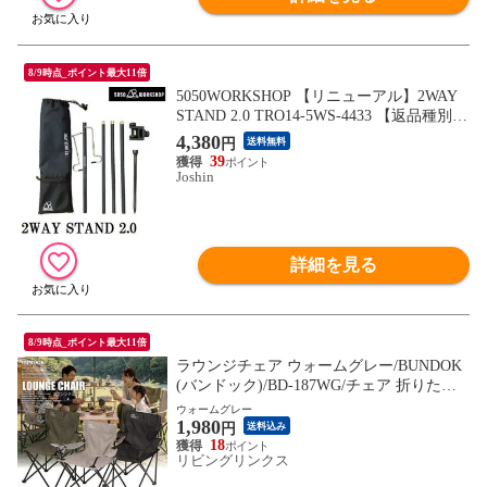
8/9時点_ポイント最大11倍
5050WORKSHOP 【リニューアル】2WAY
STAND 2.0 TRO14-5WS-4433 【返品種別
A】
4,380
円
送料無料
39
Joshin
詳細を見る
8/9時点_ポイント最大11倍
ラウンジチェア ウォームグレー/BUNDOK
(バンドック)/BD-187WG/チェア 折りたた
みチェア アウトドア キャンプ チェア 運動
ウォームグレー
1,980
会 スポーツ観戦 椅子 イス いす レジャー
円
送料込み
折り畳みチェア 釣り バーベキュー
18
リビングリンクス