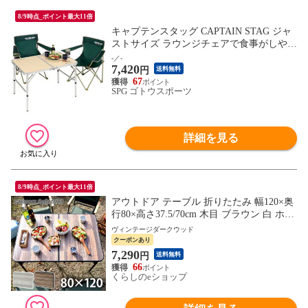
8/9時点_ポイント最大11倍
キャプテンスタッグ CAPTAIN STAG ジャ
ストサイズ ラウンジチェアで食事がしやす
いテーブル 2～4人用 S 90×60cm UC-517 木
-／-
7,420
目調天板 高さ2段階調節 キャンプ バーベ
円
送料無料
キュー レジャー UC0517
67
SPG ゴトウスポーツ
詳細を見る
8/9時点_ポイント最大11倍
アウトドア テーブル 折りたたみ 幅120×奥
行80×高さ37.5/70cm 木目 ブラウン 白 ホワ
イト YAT-1280/BAT-1280 キャンプ バーベ
ヴィンテージダークウッド
キュー テーブル レジャーテーブル 軽量 ア
クーポンあり
ルミ製 おしゃれ 山善 YAMAZEN キャンパ
7,290
円
送料無料
ーズコレクション 【送料無料】
66
くらしのeショップ