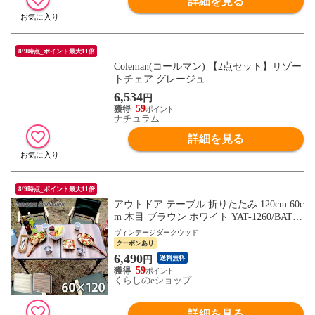
詳細を見る
8/9時点_ポイント最大11倍
Coleman(コールマン) 【2点セット】リゾー
トチェア グレージュ
6,534
円
59
ナチュラム
詳細を見る
8/9時点_ポイント最大11倍
アウトドア テーブル 折りたたみ 120cm 60c
m 木目 ブラウン ホワイト YAT-1260/BAT-1
260 キャンプ バーベキュー テーブル レジ
ヴィンテージダークウッド
ャーテーブル 折りたたみテーブル アルミ
クーポンあり
軽量 コンパクト 大きい 6人 山善 YAMAZE
6,490
円
送料無料
N キャンパーズコレクション 【送料無料】
59
くらしのeショップ
詳細を見る