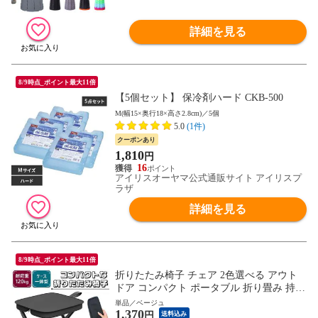
詳細を見る
8/9時点_ポイント最大11倍
【5個セット】 保冷剤ハード CKB-500
M(幅15×奥行18×高さ2.8cm)／5個
5.0
(1件)
クーポンあり
1,810
円
16
アイリスオーヤマ公式通販サイト アイリスプ
ラザ
詳細を見る
8/9時点_ポイント最大11倍
折りたたみ椅子 チェア 2色選べる アウト
ドア コンパクト ポータブル 折り畳み 持ち
運び いす スツール イベント ライブ 軽量
単品／ベージュ
1,370
イス 折りたたみいす 折りたたみイス 黒 ブ
円
送料込み