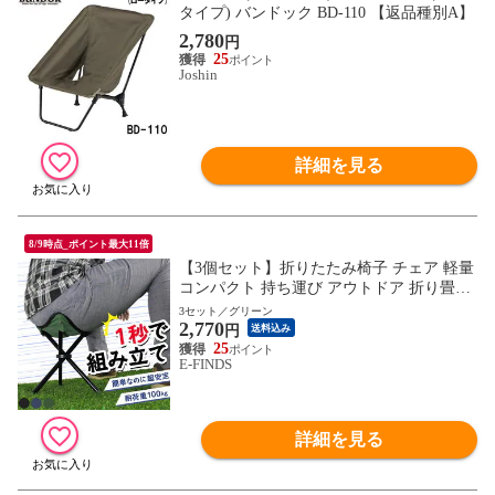
タイプ) バンドック BD-110 【返品種別A】
2,780
円
25
Joshin
詳細を見る
8/9時点_ポイント最大11倍
【3個セット】折りたたみ椅子 チェア 軽量
コンパクト 持ち運び アウトドア 折り畳み
いす スツール イベント ライブ フェス イ
3セット／グリーン
2,770
ス 折りたたみイス 小さい 座る 行列待ち
円
送料込み
ポケットチェア 折りたたみチェア 携帯
25
E-FINDS
詳細を見る