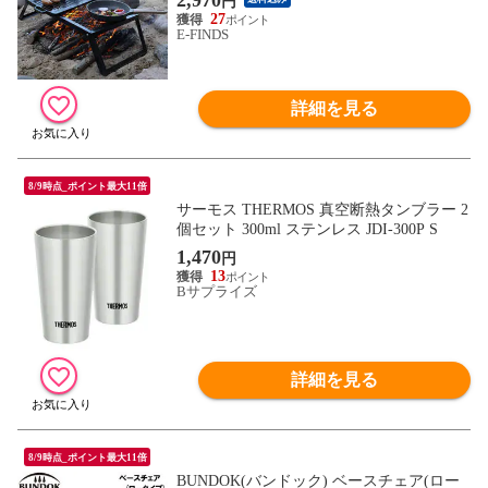
2,970
円
Q 軽量 焚き火 直火 キャンプ アウトドア
27
E-FINDS
送料無料
詳細を見る
8/9時点_ポイント最大11倍
サーモス THERMOS 真空断熱タンブラー 2
個セット 300ml ステンレス JDI-300P S
1,470
円
13
Bサプライズ
詳細を見る
8/9時点_ポイント最大11倍
BUNDOK(バンドック) ベースチェア(ロー