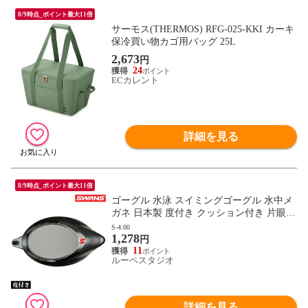
8/9時点_ポイント最大11倍
サーモス(THERMOS) RFG-025-KKI カーキ
保冷買い物カゴ用バッグ 25L
2,673
円
24
ECカレント
詳細を見る
8/9時点_ポイント最大11倍
ゴーグル 水泳 スイミングゴーグル 水中メ
ガネ 日本製 度付き クッション付き 片眼レ
ンズ SRXCL-NPAF-SMK 曇り止め スイム
S-4.00
1,278
ゴーグル 水中ゴーグル スワンズ SWANS
円
11
ルーペスタジオ
詳細を見る