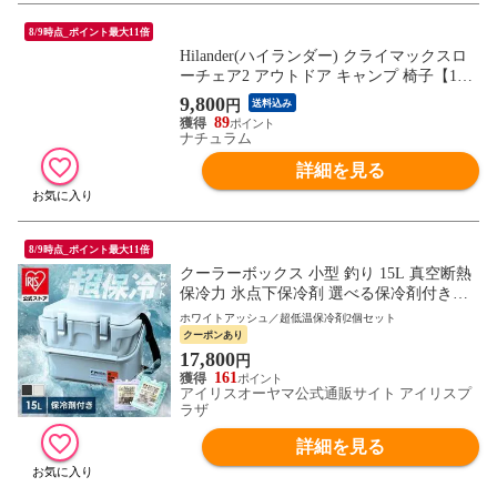
8/9時点_ポイント最大11倍
Hilander(ハイランダー) クライマックスロ
ーチェア2 アウトドア キャンプ 椅子【1年
保証】 キャメル AL(アルミ)
9,800
円
送料込み
89
ナチュラム
詳細を見る
8/9時点_ポイント最大11倍
クーラーボックス 小型 釣り 15L 真空断熱
保冷力 氷点下保冷剤 選べる保冷剤付きセ
ット 急速凍結タイプ 超低温タイプ トレー
ホワイトアッシュ／超低温保冷剤2個セット
付 持ち手 肩掛け 部活 キャンプ ヒューゲ
クーポンあり
ル HUGEL アイリスオーヤマ VITC-15 [ア
17,800
円
ウトドア]
161
アイリスオーヤマ公式通販サイト アイリスプ
ラザ
詳細を見る