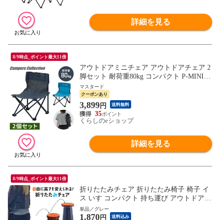
詳細を見る
8/9時点_ポイント最大11倍
アウトドアミニチェア アウトドアチェア 2
脚セット 耐荷重80kg コンパクト P-MINI
アウトドア バーベキュー キャンプ 軽量 ス
マスタード
ポーツ観戦 コンパクトチェア 運動会 花見
クーポンあり
山善 YAMAZEN キャンパーズコレクショ
3,899
円
送料無料
ン 【送料無料】
35
くらしのeショップ
詳細を見る
8/9時点_ポイント最大11倍
折りたたみチェア 折りたたみ椅子 椅子 イ
ス いす コンパクト 持ち運び アウトドア
キャンプ 折り畳み チェア 携帯 ミニ 小さ
単品／グレー
1,870
い 伸縮 ポータブル 屋外 スツール おしゃ
円
送料込み