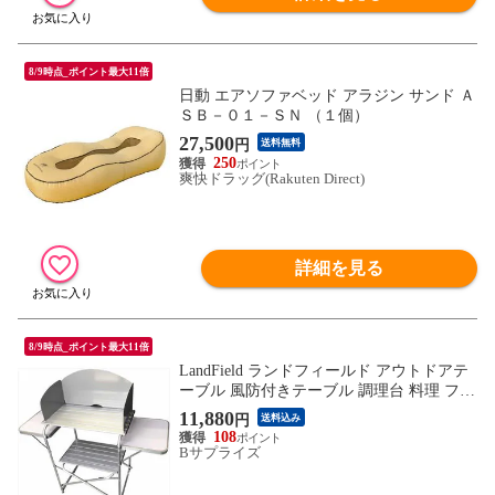
8/9時点_ポイント最大11倍
日動 エアソファベッド アラジン サンド Ａ
ＳＢ－０１－ＳＮ （１個）
27,500
円
送料無料
250
爽快ドラッグ(Rakuten Direct)
詳細を見る
8/9時点_ポイント最大11倍
LandField ランドフィールド アウトドアテ
ーブル 風防付きテーブル 調理台 料理 フォ
ールディング キッチンテーブル クッキン
11,880
円
送料込み
グテーブル LF－WOT010
108
Bサプライズ