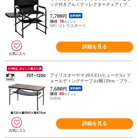
ック付きアルミディレクターチェア ( ブラ
ック ) サイドテーブル付 UC1920
-／-
7,700
円
送料無料
70
SPG ゴトウスポーツ
詳細を見る
8/9時点_ポイント最大11倍
アイリスオーヤマ HUGEL(ヒューゲル) フ
ォールディングテーブル(幅120cm・ブラウ
ン) IRIS 折りたたみテーブル 簡易テーブル
7,680
円
送料無料
FOT-1200 【返品種別A】
69
Joshin
詳細を見る