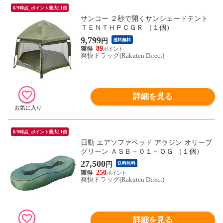
8/9時点_ポイント最大11倍
サンコー ２秒で開くサンシェードテント
ＴＥＮＴＨＰＣＧＲ （１個）
9,799
円
送料無料
89
爽快ドラッグ(Rakuten Direct)
詳細を見る
8/9時点_ポイント最大11倍
日動 エアソファベッド アラジン オリーブ
グリーン ＡＳＢ－０１－ＯＧ （１個）
27,500
円
送料無料
250
爽快ドラッグ(Rakuten Direct)
詳細を見る