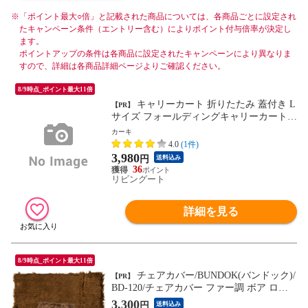
※
「ポイント最大○倍」と記載された商品については、各商品ごとに設定され
たキャンペーン条件（エントリー含む）によりポイント付与倍率が決定し
ます。
ポイントアップの条件は各商品に設定されたキャンペーンにより異なりま
すので、詳細は各商品詳細ページよりご確認ください。
8/9時点_ポイント最大11倍
キャリーカート 折りたたみ 蓋付き L
【PR】
サイズ フォールディングキャリーカート
（ ふた付き アウトドア ワゴン キャリー
カーキ
フォールディング キャリーワゴン 台車 コ
4.0
(1件)
ンテナ カート コンパクト 行楽 荷物運び 2
3,980
円
送料込み
輪 キャスター ） 【カーキ】
36
リビングート
詳細を見る
8/9時点_ポイント最大11倍
チェアカバー/BUNDOK(バンドック)/
【PR】
BD-120/チェアカバー ファー調 ボア ロー
チェア用 シートカバー 椅子カバー あった
3,300
円
送料込み