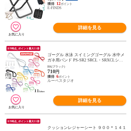
ラック ベージュ 小さい ミニ 座る 行列待
12
E-FINDS
ち ポケットチェア 折りたたみチェア 組み
立て 簡単 釣り
詳細を見る
8/9時点_ポイント最大11倍
ゴーグル 水泳 スイミングゴーグル 水中メ
ガネ用バンド PS-SR2 SRCL・SRXCLシリ
ーズ度付きレンズ 専用パーツセット スワ
BK(ブラック)
710
ンズ SWANS
円
6
ルーペスタジオ
詳細を見る
8/9時点_ポイント最大11倍
クッションレジャーシート ９００＊１４１