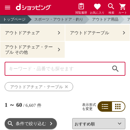
閲覧履歴
お気に入り
検索
カート
トップページ
スポーツ・アウトドア・釣り
アウトドア用品
アウトドアチェア
アウトドアテーブル
アウトドアチェア・テー
ブル その他
検索
アウトドアチェア・テーブル
1
～
60
表示形式
/
6,607
件
を変更
リスト
グリッド
条件で絞り込む