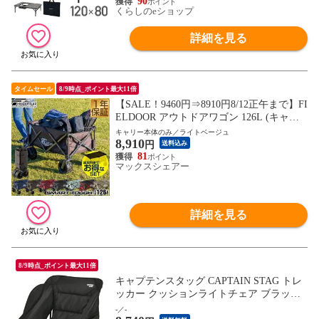
90
くらしのeショップ
詳細を見る
タイムセール
8/9時点_ポイント最大11倍
【SALE！9460円⇒8910円8/12正午まで】FI
ELDOOR アウトドアワゴン 126L (キャリ
ー本体のみ/ライトベージュ/ブラウンフレ
キャリー本体のみ／ライトベージュ
8,910
ーム) キャリーワゴン 大容 極太タイヤ 折
円
送料込み
りたたみ コンパクト収納 耐荷重150kg ワ
81
マックスシェアー
イルドマルチキャリー 送料無料
詳細を見る
8/9時点_ポイント最大11倍
キャプテンスタッグ CAPTAIN STAG トレ
ッカー クッションライトチェア ブラック
UC1905
-／-