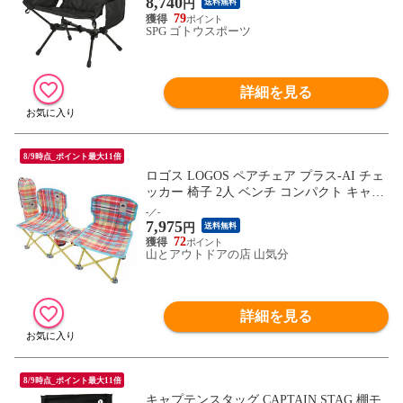
8,740
円
送料無料
79
SPG ゴトウスポーツ
詳細を見る
8/9時点_ポイント最大11倍
ロゴス LOGOS ペアチェア プラス-AI チェ
ッカー 椅子 2人 ベンチ コンパクト キャン
プ BBQ バーベキュー スポーツ観戦 運動会
-／-
7,975
イベント 73173097
円
送料無料
72
山とアウトドアの店 山気分
詳細を見る
8/9時点_ポイント最大11倍
キャプテンスタッグ CAPTAIN STAG 棚モ