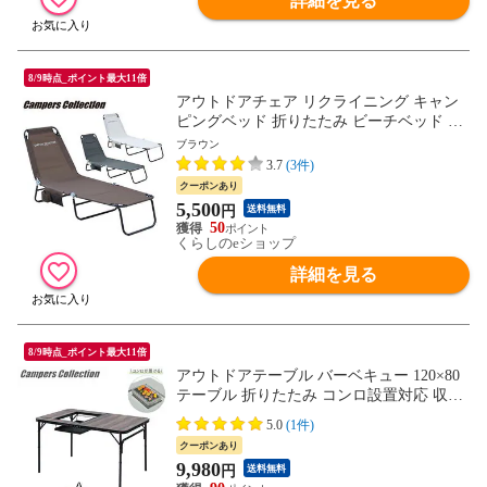
詳細を見る
8/9時点_ポイント最大11倍
アウトドアチェア リクライニング キャン
ピングベッド 折りたたみ ビーチベッド サ
マーベッド C272-4 レジャーチェア 椅子 コ
ブラウン
ンパクト 山善 YAMAZEN キャンパーズコ
3.7
(3件)
レクション 【送料無料】
クーポンあり
5,500
円
送料無料
50
くらしのeショップ
詳細を見る
8/9時点_ポイント最大11倍
アウトドアテーブル バーベキュー 120×80
テーブル 折りたたみ コンロ設置対応 収納
バッグ付き 高さ調節 BBQホリデイテーブ
5.0
(1件)
ル BBT-1280 BBQホリデイテーブル 山善 Y
クーポンあり
AMAZEN キャンパーズコレクション 【送
9,980
円
送料無料
料無料】