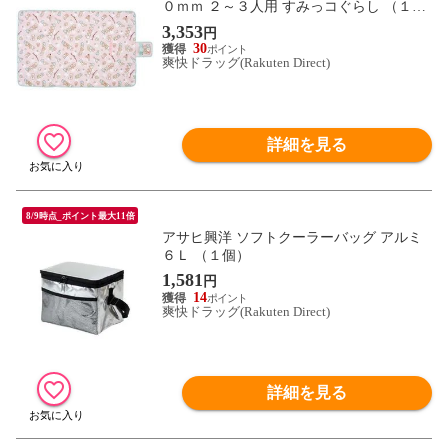
０ｍｍ ２～３人用 すみっコぐらし （１
枚）
3,353
円
30
爽快ドラッグ(Rakuten Direct)
詳細を見る
8/9時点_ポイント最大11倍
アサヒ興洋 ソフトクーラーバッグ アルミ
６Ｌ （１個）
1,581
円
14
爽快ドラッグ(Rakuten Direct)
詳細を見る