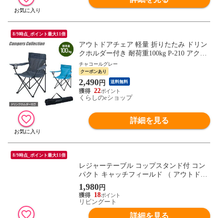
8/9時点_ポイント最大11倍
アウトドアチェア 軽量 折りたたみ ドリン
クホルダー付き 耐荷重100kg P-210 アクシ
ョンチェア いす 椅子 キャンプ アウトドア
チャコールグレー
チェア コンパクト 折りたたみ椅子 1脚 2脚
クーポンあり
3脚 4脚 山善 YAMAZEN キャンパーズコレ
2,490
円
送料無料
クション 【送料無料】
22
くらしのeショップ
詳細を見る
8/9時点_ポイント最大11倍
レジャーテーブル コップスタンド付 コン
パクト キャッチフィールド （ アウトドア
テーブル ピクニックテーブル 折りたたみ
1,980
円
カップホルダー テーブル アウトドア ハン
18
ディテーブル 運動会 行楽 レジャー 試合観
リビングート
戦 約 幅50cm ）
詳細を見る