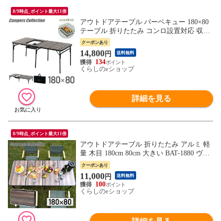
8/9時点_ポイント最大11倍
アウトドアテーブル バーベキュー 180×80
テーブル 折りたたみ コンロ設置対応 収納
バッグ付き 高さ調節 BBQホリデイテーブ
クーポンあり
ル BBT-1880 BBQホリデイテーブル 山善 Y
14,800
円
送料無料
AMAZEN キャンパーズコレクション 【送
134
料無料】
くらしのeショップ
詳細を見る
8/9時点_ポイント最大11倍
アウトドアテーブル 折りたたみ アルミ 軽
量 木目 180cm 80cm 大きい BAT-1880 ヴィ
ンテージダークウッド アウトドア キャン
クーポンあり
プ バーベキュー テーブル レジャーテーブ
11,000
円
送料無料
ル 折りたたみテーブル 山善 YAMAZEN キ
100
ャンパーズコレクション 【送料無料】
くらしのeショップ