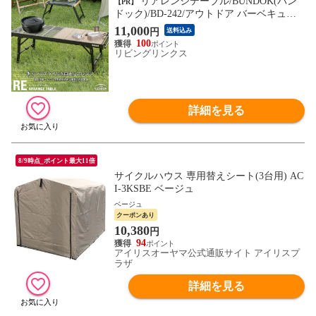
リアレンジテーブル/BUNDOK(バン
【PR】
ドック)/BD-242/アウトドア バーベキュー
BBQ テーブル IGT規格対応 IGT互換 レジ
11,000
円
送料込み
ャーテーブル ユニットテーブル アルミテ
100
ーブル 折りたたみ 折り畳み キャンプ 耐熱
リビングリンクス
メッシュ ウッドパネル 木目調 天板
詳細を見る
8/9時点_ポイント最大11倍
サイクルハウス 専用替えシート(3台用) AC
I-3KSBE ベージュ
ベージュ
クーポンあり
10,380
円
94
アイリスオーヤマ公式通販サイト アイリスプ
ラザ
詳細を見る