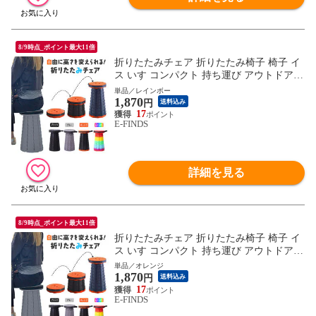
8/9時点_ポイント最大11倍
折りたたみチェア 折りたたみ椅子 椅子 イ
ス いす コンパクト 持ち運び アウトドア
キャンプ 折り畳み チェア 携帯 ミニ 小さ
単品／レインボー
1,870
い 伸縮 ポータブル 屋外 スツール おしゃ
円
送料込み
れ カラフル 釣り 台 踏み台 イベント バー
17
E-FINDS
ベキュー フェス 旅行 軽量 軽い BBQ スポ
ーツ観戦 運動会
詳細を見る
8/9時点_ポイント最大11倍
折りたたみチェア 折りたたみ椅子 椅子 イ
ス いす コンパクト 持ち運び アウトドア
キャンプ 折り畳み チェア 携帯 ミニ 小さ
単品／オレンジ
1,870
い 伸縮 ポータブル 屋外 スツール おしゃ
円
送料込み
れ カラフル 釣り 台 踏み台 イベント バー
17
E-FINDS
ベキュー フェス 旅行 軽量 軽い BBQ スポ
ーツ観戦 運動会