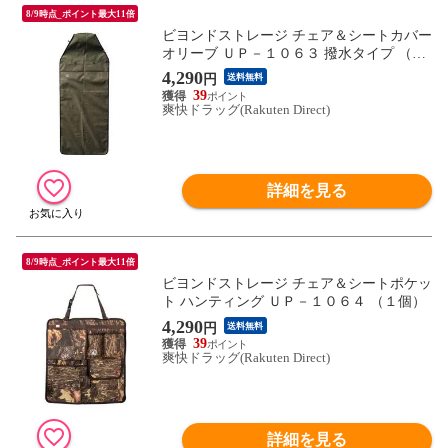
8/9時点_ポイント最大11倍
ビヨンドストレージ チェア＆シートカバー
オリーブ ＵＰ－１０６３ 撥水タイプ （１
個）
4,290
円
送料無料
39
爽快ドラッグ(Rakuten Direct)
詳細を見る
8/9時点_ポイント最大11倍
ビヨンドストレージ チェア＆シートポケッ
ト ハンティング ＵＰ－１０６４ （１個）
4,290
円
送料無料
39
爽快ドラッグ(Rakuten Direct)
詳細を見る