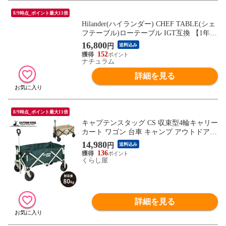
8/9時点_ポイント最大11倍
Hilander(ハイランダー) CHEF TABLE(シェ
フテーブル)ローテーブル IGT互換 【1年保
証】 ダークブラウン
16,800
円
送料込み
152
ナチュラム
詳細を見る
8/9時点_ポイント最大11倍
キャプテンスタッグ CS 収束型4輪キャリー
カート ワゴン 台車 キャンプ アウトドア
同梱不可//グリーン UL-1055
14,980
円
送料込み
136
くらし屋
詳細を見る