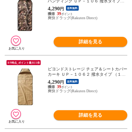
ハンティング ＵＰ－１０６ 撥水タイプ
（１個）
4,290
円
送料無料
39
爽快ドラッグ(Rakuten Direct)
詳細を見る
8/9時点_ポイント最大11倍
ビヨンドストレージ チェア＆シートカバー
カーキ ＵＰ－１０６２ 撥水タイプ （１
個）
4,290
円
送料無料
39
爽快ドラッグ(Rakuten Direct)
詳細を見る