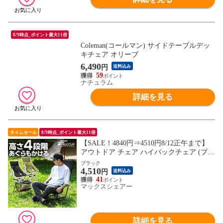
8/9時点_ポイント最大11倍
Coleman(コールマン) サイドテーブルデッ
キチェア オリーブ
6,490
円
送料込み
59
ナチュラム
詳細を見る
タイムセール
8/9時点_ポイント最大11倍
【SALE！4840円⇒4510円8/12正午まで】
アウトドア チェア ハイバックチェア (ブラ
ック) 高さ4段階調節 ハイチェア/ローチェ
ブラック
4,510
ア 軽量 折りたたみ ポータブル アウトドア
円
送料込み
チェア ポータブルチェア 折りたたみチェ
41
マックスシェアー
ア キャンプ椅子 コンパクト キャンプ 送料
無料
詳細を見る