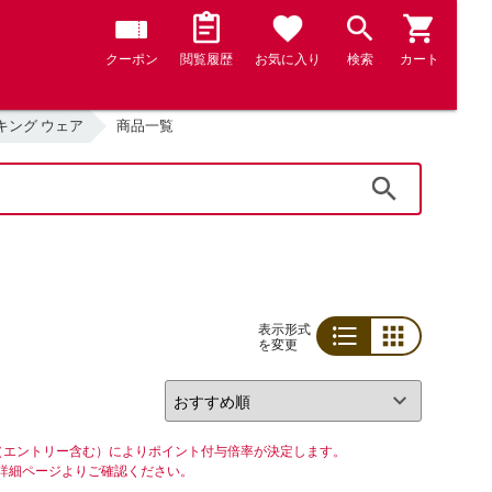
クーポン
閲覧履歴
お気に入り
検索
カート
キング ウェア
商品一覧
検索
表示形式
を変更
リスト
グリッド
（エントリー含む）によりポイント付与倍率が決定します。
詳細ページよりご確認ください。