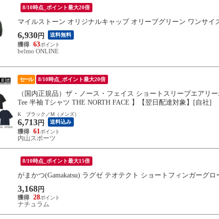
8/10時点_ポイント最大20倍
マイルストーン オリジナルキャップ オリーブグリーン ワンサイズ(フリー)
6,930
送料無料
円
63
belmo ONLINE
セール
8/10時点_ポイント最大20倍
（国内正規品）ザ・ノース・フェイス ショートスリーブエアリーポケットティー
Tee 半袖 Tシャツ THE NORTH FACE 】【翌日配達対象】[自社]
K ブラック／M（メンズ）
6,713
送料込み
円
61
内山スポーツ
8/10時点_ポイント最大15倍
がまかつ(Gamakatsu) ラグゼ テオテクト ショートフィンガーグロ
3,168
円
28
ナチュラム