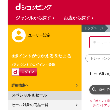
ジャンルから探す
お店から探す
トップページ
ユーザー設定
dポイントがつかえる＆たまる
トレッキング
dアカウントでログイン・登録
1
～
60
/
8
詳細検索へ
条件で
スペシャル＆セール
※
「ポイント最
セール対象の商品一覧
ポイントアッ