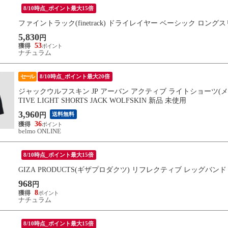
8/10時点_ポイント最大15倍
ファイントラック(finetrack) ドライレイヤー ベーシック ロングス
5,830
円
53
ナチュラム
セール
8/10時点_ポイント最大20倍
ジャックウルフスキン JP アーバン アクティブ ライトショーツ(メンズ) M
TIVE LIGHT SHORTS JACK WOLFSKIN 新品 未使用
3,960
送料無料
円
36
belmo ONLINE
8/10時点_ポイント最大15倍
GIZA PRODUCTS(ギザプロダクツ) リフレクティブ レッグバンド
968
円
8
ナチュラム
8/10時点_ポイント最大15倍