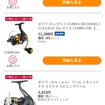
詳細を見る
8/9時点_ポイント最大11倍
ダイワ 23 レガリス LT4000-CXH DAIWA 2
3 LEGALIS 23レガリス LT4000-CXH 【返
品種別A】
11,200
円
送料無料
101
Joshin
詳細を見る
8/9時点_ポイント最大11倍
ダイワ（Ｄａｉｗａ） リール １６ジョイ
ナス ４０００ スピニングリール
3,433
円
31
釣具のキャスティング