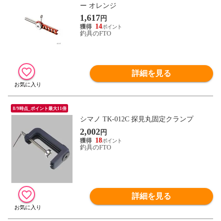
ー オレンジ
1,617
円
14
釣具のFTO
詳細を見る
8/9時点_ポイント最大11倍
シマノ TK-012C 探見丸固定クランプ
2,002
円
18
釣具のFTO
詳細を見る