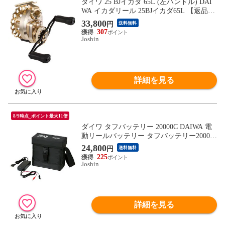
ダイワ 25 BJイカダ 65L (左ハンドル) DAI
WA イカダリール 25BJイカダ65L 【返品種
別A】
33,800
円
送料無料
307
Joshin
詳細を見る
8/9時点_ポイント最大11倍
ダイワ タフバッテリー 20000C DAIWA 電
動リールバッテリー タフバッテリー20000
C 【返品種別A】
24,800
円
送料無料
225
Joshin
詳細を見る