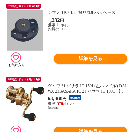
8/9時点_ポイント最大11倍
シマノ TK-013C 探見丸船べりベース
1,232
円
11
釣具のFTO
詳細を見る
8/9時点_ポイント最大11倍
ダイワ 21 バサラ IC 150L(左ハンドル) DAI
WA 21BASARA IC 21 バサラ IC 150L 【返
品種別A】
63,360
円
送料無料
576
Joshin
詳細を見る