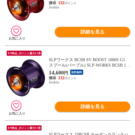
品種別A】
132
Joshin
詳細を見る
8/9時点_ポイント最大11倍
SLPワークス RCSB SV BOOST 1000S G1
スプール(パープル) SLP-WORKS RCSB 100
0スプール シャロースプール 00082318
14,600
円
送料無料
【返品種別A】
132
Joshin
詳細を見る
8/9時点_ポイント最大11倍
SLPワークス 23RCSB カーボンクランクハ