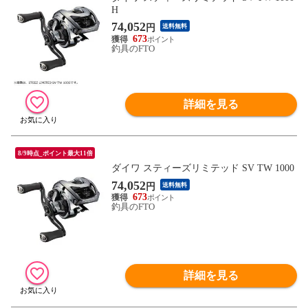
H
74,052
円
送料無料
673
釣具のFTO
詳細を見る
8/9時点_ポイント最大11倍
ダイワ スティーズリミテッド SV TW 1000
74,052
円
送料無料
673
釣具のFTO
詳細を見る