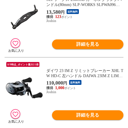
ンドル(80mm) SLP-WORKS SLPWA096
【返品種別A】
13,580
円
送料無料
123
Joshin
詳細を見る
8/9時点_ポイント最大11倍
ダイワ 23 IM Z リミットブレーカー XHL T
W HD-C 左ハンドル DAIWA 23IM Z LIMIT
BREAKER XHL TW HD-C 【返品種別A】
110,000
円
送料無料
1,000
Joshin
詳細を見る