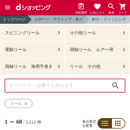
閲覧履歴
お気に入り
検索
カート
トップページ
スポーツ・アウトドア・釣り
釣り・フィッシング
スピニングリール
その他リール
電動リール
両軸リール ルアー用
両軸リール 海用手巻き
リール その他
検索
リール
1
～
60
表示形式
/
5,512
件
を変更