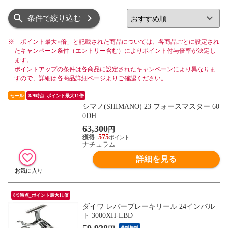
リスト
グリッド
条件で絞り込む
※
「ポイント最大○倍」と記載された商品については、各商品ごとに設定され
たキャンペーン条件（エントリー含む）によりポイント付与倍率が決定し
ます。
ポイントアップの条件は各商品に設定されたキャンペーンにより異なりま
すので、詳細は各商品詳細ページよりご確認ください。
セール
8/9時点_ポイント最大11倍
シマノ(SHIMANO) 23 フォースマスター 60
0DH
63,300
円
575
ナチュラム
詳細を見る
8/9時点_ポイント最大11倍
ダイワ レバーブレーキリール 24インパル
ト 3000XH-LBD
送料無料