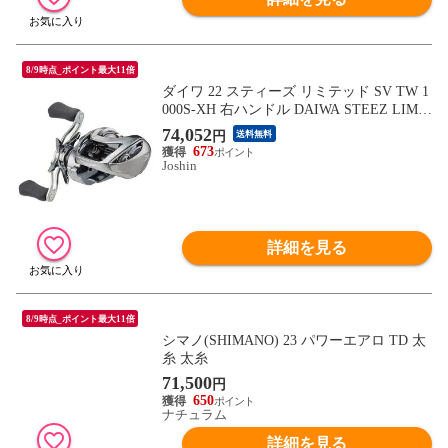
8/9時点_ポイント最大11倍
ダイワ 22 スティーズ リミテッド SV TW 1
000S-XH 右ハンドル DAIWA STEEZ LIMIT
ED SV TW 1000S 22 スティーズ リミテッ
74,052
円
送料無料
ド SV TW 1000S-XH 【返品種別A】
673
Joshin
詳細を見る
8/9時点_ポイント最大11倍
シマノ(SHIMANO) 23 パワーエアロ TD 太
糸 太糸
71,500
円
650
ナチュラム
詳細を見る