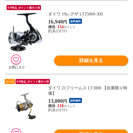
8/9時点_ポイント最大11倍
ダイワ 19レグザ LT2500S-XH
16,940
円
送料無料
154
釣具のFTO
詳細を見る
セール
8/9時点_ポイント最大11倍
ダイワ 21フリームス LT3000 【在庫限り特
価】
13,000
円
送料無料
118
釣具のFTO