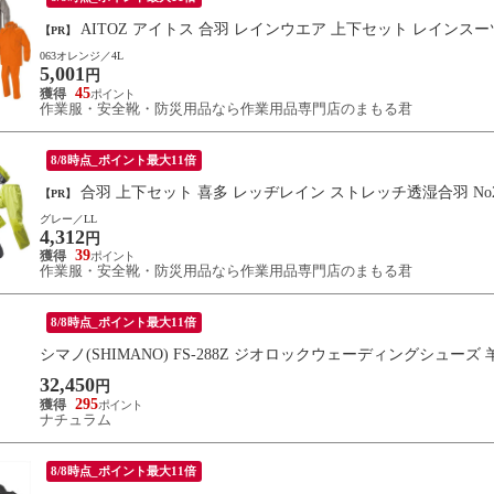
AITOZ アイトス 合羽 レインウエア 上下セット レインスーツ A
【PR】
063オレンジ／4L
5,001
円
45
作業服・安全靴・防災用品なら作業用品専門店のまもる君
8/8時点_ポイント最大11倍
合羽 上下セット 喜多 レッヂレイン ストレッチ透湿合羽 No2
【PR】
グレー／LL
4,312
円
39
作業服・安全靴・防災用品なら作業用品専門店のまもる君
8/8時点_ポイント最大11倍
シマノ(SHIMANO) FS-288Z ジオロックウェーディングシューズ
32,450
円
295
ナチュラム
8/8時点_ポイント最大11倍