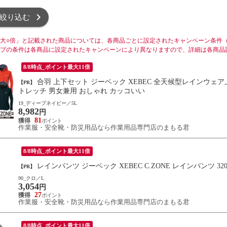
絞り込む
大○倍」と記載された商品については、各商品ごとに設定されたキャンペーン条件
プの条件は各商品に設定されたキャンペーンにより異なりますので、詳細は各商品
8/8時点_ポイント最大11倍
合羽 上下セット ジーベック XEBEC 全天候型レインウェア上下セット 32000 レインウエア 合羽 カッパ 防水 透湿 伸縮 ス
【PR】
トレッチ 男女兼用 おしゃれ カッコいい
19_ディープネイビー／5L
8,982
円
81
作業服・安全靴・防災用品なら作業用品専門店のまもる君
8/8時点_ポイント最大11倍
レインパンツ ジーベック XEBEC C.ZONE レインパンツ 32
【PR】
90_クロ／L
3,054
円
27
作業服・安全靴・防災用品なら作業用品専門店のまもる君
8/8時点_ポイント最大11倍