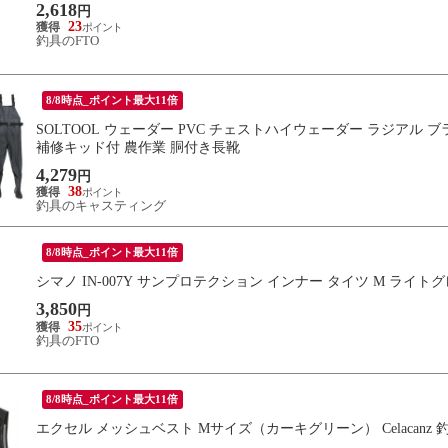
2,618
円
23
釣具のFTO
8/8時点_ポイント最大11倍
SOLTOOL ウェーダー PVC チェストハイウェーダー ラジアル ブラック
補修キッド付 農作業 胴付き長靴
4,279
円
38
釣具のキャスティング
8/8時点_ポイント最大11倍
シマノ IN-007Y サンプロテクション インナー タイツ M ライ
3,850
円
35
釣具のFTO
8/8時点_ポイント最大11倍
エクセル メッシュベスト Mサイズ（カーキグリーン） Celacanz 釣り