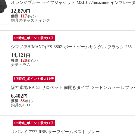
オレンジブルー ライフジャケット MZLJ-775mazume インフ
12,870
円
117
釣具のキャスティング
8/8時点_ポイント最大11倍
シマノ(SHIMANO) FS-380Z ボートゲームサンダル ブラック 255
14,121
円
128
ナチュラム
8/8時点_ポイント最大11倍
阪神素地 RA-53 サロペット 前開きタイプ ツートンカラー L ブ
6,402
円
58
釣具のFTO
8/8時点_ポイント最大11倍
リバレイ 7732 RBB サーフゲームベスト グレー