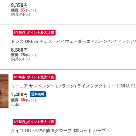
9,350
円
85
釣具のFTO
8/8時点_ポイント最大11倍
ドレス DRESS チェストハイウェーダーエアボーン ワイドラジアル
8,580
円
78
釣具のFTO
8/8時点_ポイント最大11倍
リーニア サスペンダー (ブラック) ライズファクトリー LINHA SUSP
7,480
送料無料
円
68
Joshin
8/8時点_ポイント最大11倍
ダイワ DG-8922W 防風グローブ 3本カット パープル L