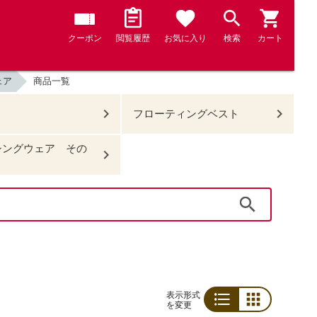
クーポン
閲覧履歴
お気に入り
検索
カート
ェア
商品一覧
フローティングベスト
シングウェア その
検索
表示形式
を変更
リスト
グリッド