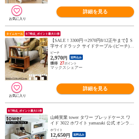
詳細を見る
タイムセール
8/7時点_ポイント最大11倍
【SALE！3300円⇒2970円8/12正午まで】S
字サイドラック サイドテーブル (ビーチ)
幅40cm 3段 収納棚 木目調 シェルフ おしゃ
ビーチ
2,970
れ ディスプレイラック オープンラック 送
円
送料込み
料無料
27
マックスシェアー
詳細を見る
8/7時点_ポイント最大11倍
山崎実業 tower タワー ブレッドケース ワ
イド 3022 ホワイト yamazaki 公式 オンライ
ンショップ 【北海道・沖縄は990円加算】
ホワイト
12,650
yam3155-wh
円
送料込み