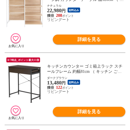
ウンター キッチンラック 収納 家具 キッチ
ナチュラル
22,980
ン 間仕切り 作業台 レンジラック テーブル
円
送料込み
レンジ台 家電収納 対面 アイランドキッチ
208
リビングート
ン シンプル ） 【ナチュラル】
詳細を見る
8/7時点_ポイント最大11倍
キッチンカウンター ゴミ箱上ラック スチ
ールフレーム 約幅81cm （ キッチン ごみ
箱上 ラック 収納 カウンター 棚 引出し キ
ダークブラウン
13,480
ッチンラック スチール ごみ箱上収納 ダス
円
送料込み
トボックス 作業台 省スペース ） 【ダーク
122
リビングート
ブラウン】
詳細を見る