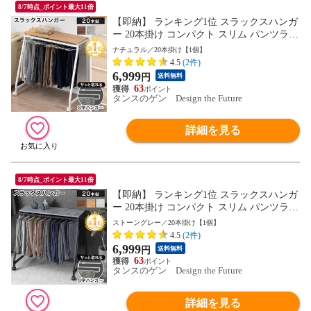
8/7時点_ポイント最大11倍
【即納】 ランキング1位 スラックスハンガ
ー 20本掛け コンパクト スリム パンツラッ
ク ズボンハンガー ボトムスハンガー 衣類
ナチュラル／20本掛け【1個】
収納 クローゼット タオルハンガー ラック
4.5
(2件)
パンツ スラックス ズボン キャスター付 84
6,999
円
送料無料
300049〔ナチュラル(20本掛け)〕
63
タンスのゲン Design the Future
詳細を見る
8/7時点_ポイント最大11倍
【即納】 ランキング1位 スラックスハンガ
ー 20本掛け コンパクト スリム パンツラッ
ク ズボンハンガー ボトムスハンガー 衣類
ストーングレー／20本掛け【1個】
収納 クローゼット タオルハンガー ラック
4.5
(2件)
パンツ スラックス ズボン キャスター付 84
6,999
円
送料無料
300049〔ストーングレー(20本掛け)〕
63
タンスのゲン Design the Future
詳細を見る