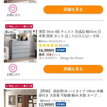
詳細を見る
8/7時点_ポイント最大11倍
薄型 30cm 4段 チェスト 完成品 幅45cm 日
本製 国産 タンス ほこりが入らない 大容量
キャビネット 箪笥 収納棚 脱衣所 和室 衣
幅45cm／モルタルグレー
類 リビング 収納 ロータイプ 組み立て不要
5.0
(1件)
木製 北欧 17100012〔モルタルグレー〕
16,999
円
送料無料
154
タンスのゲン Design the Future
詳細を見る
8/7時点_ポイント最大11倍
【即納】 扉組替OK ハイタイプ 180cm 本棚
扉付き 大容量 可動棚 幅44 木製 オープン
縦長 収納 スリム 扉付き本棚 シェルフ 漫
【幅44cm】／ウォールナット
12,999
画 カラーボックス ラック A4 おしゃれ 北
円
送料無料