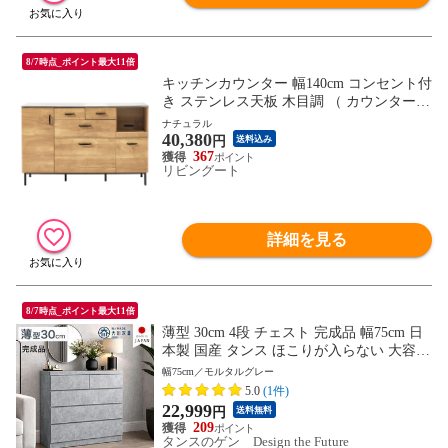
8/7時点_ポイント最大11倍
キッチンカウンター 幅140cm コンセント付
き ステンレス天板 木目調 （ カウンター
作業台 家電ラック 収納 可動棚 お掃除ロボ
ナチュラル
40,380
ット対応 食器棚 棚 ラック 2口コンセント
円
送料込み
付 脚付 ダークブラウン ナチュラル ウォー
367
リビングート
ルナット ） 【ナチュラル】
詳細を見る
8/7時点_ポイント最大11倍
薄型 30cm 4段 チェスト 完成品 幅75cm 日
本製 国産 タンス ほこりが入らない 大容量
キャビネット 箪笥 収納棚 脱衣所 和室 衣
幅75cm／モルタルグレー
類 リビング 収納 ロータイプ 組み立て不要
5.0
(1件)
木製【超大型】 17100016〔モルタルグレ
22,999
円
送料無料
ー〕
209
タンスのゲン Design the Future