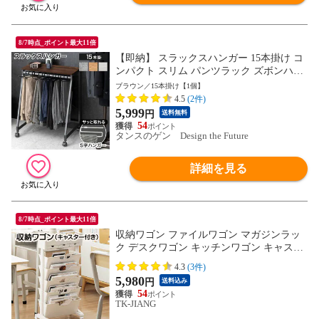
8/7時点_ポイント最大11倍
【即納】 スラックスハンガー 15本掛け コ
ンパクト スリム パンツラック ズボンハン
ガー ボトムスハンガー 衣類 収納 クローゼ
ブラウン／15本掛け【1個】
ット タオルハンガー ラック パンツ スラッ
4.5
(2件)
クス ズボン キャスター付 84300015〔ブラ
5,999
円
送料無料
ウン(15本掛け)〕
54
タンスのゲン Design the Future
詳細を見る
8/7時点_ポイント最大11倍
収納ワゴン ファイルワゴン マガジンラッ
ク デスクワゴン キッチンワゴン キャスタ
ー 収納棚 収納 大容量 雑誌 本 新聞 書類 絵
4.3
(3件)
本 教科書 ボックス ラック ワゴン オフィ
5,980
円
送料込み
ス desk-wagon
54
TK-JIANG