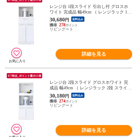
レンジ台 1段スライド 引出し付 グロスホ
ワイト 完成品 幅49cm （ レンジラック 1段
スライド 引出し 棚 ラック 収納 家具 家電
30,680
円
送料込み
収納 食器棚 可動棚 2口コンセント キッチ
278
ン収納 ホワイト ）
リビングート
詳細を見る
8/7時点_ポイント最大11倍
レンジ台 2段スライド グロスホワイト 完
成品 幅49cm （ レンジラック 2段 スライド
棚 ラック 収納 家具 家電収納 食器棚 可動
30,180
円
送料込み
棚 2口コンセント キッチン収納 ホワイト
274
）
リビングート
詳細を見る