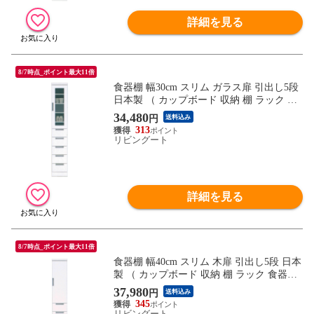
詳細を見る
8/7時点_ポイント最大11倍
食器棚 幅30cm スリム ガラス扉 引出し5段
日本製 （ カップボード 収納 棚 ラック 食
器収納 完成品 キッチン 脱衣所 ホワイト
34,480
円
送料込み
隙間収納 引き出し シンプル 五段 ）
313
リビングート
詳細を見る
8/7時点_ポイント最大11倍
食器棚 幅40cm スリム 木扉 引出し5段 日本
製 （ カップボード 収納 棚 ラック 食器収
納 完成品 キッチン 脱衣所 ホワイト 隙間
37,980
円
送料込み
収納 引き出し シンプル 五段 ）
345
リビングート