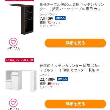
拡張テーブル 幅60cm専用 キッチンカウン
ター （ 拡張 パーツ テーブル 専用 カウン
ター 幅60cm用 オプション 追加 組み合わ
ダークブラウン
7,880
せ 可動棚 ） 【ダークブラウン】
円
送料込み
71
リビングート
詳細を見る
8/7時点_ポイント最大11倍
伸縮式 キッチンカウンター 幅75-125cm キ
ャビネット （ 伸縮 カウンター 収納 キッ
チン 棚 ラック 家電収納 省スペース コン
ホワイト
22,480
セント付 引き出し 可動棚 ダークブラウン
円
送料込み
ナチュラル ホワイト ） 【ホワイト】
204
リビングート
詳細を見る