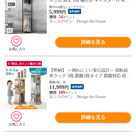
スリム 頑丈 2段 棚付き キャスター付 衣類
ラック コートハンガー ハンガーポール 収
幅45cm(鏡なし)／ブラウン
5,999
納棚 コートラック 衣類 収納 鏡 省スペー
円
送料無料
ス 新生活 86700003 〔鏡なし/ブラウン〕
54
タンスのゲン Design the Future
【予約】9月中旬※9/20までに出荷予定
詳細を見る
8/7時点_ポイント最大11倍
【即納】 ＜倒れにくい安心設計＞ 回転絵
本ラック 5段 図鑑1段タイプ 図鑑対応 絵本
棚 収納 本棚 回転本棚 絵本ラック 回転ラ
図鑑1段／色
11,999
ック 回転式本棚 回転式 大容量 子供部屋
円
送料無料
子供用 絵本 図鑑 おしゃれ 49600317〔シャ
109
タンスのゲン Design the Future
ビーナチュラル〕
詳細を見る