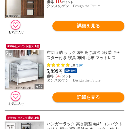
欧 49600335〔ウォールナット〕
118
タンスのゲン Design the Future
詳細を見る
8/7時点_ポイント最大11倍
布団収納 ラック 2段 高さ調節 6段階 キャ
スター付き 寝具 布団 毛布 マットレス 収
納 ふとんラック 布団ラック 押し入れ収納
5.0
(1件)
ラック 布団収納ラック 押入れ 押入れ収納
5,999
円
送料無料
ふとん収納 キャスター 収納ワゴン 収納棚
54
84300007【予約】8月上旬※8/10までに出荷
タンスのゲン Design the Future
予定
詳細を見る
8/7時点_ポイント最大11倍
ハンガーラック 高さ調整 幅45 コンパクト