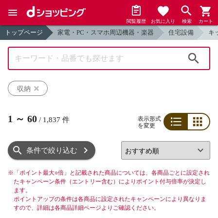
閲覧履歴
お気に入り
検索
カート
トップページ
家電・PC・スマホ周辺機器・楽器
住宅設備
キ
検索
収納
1
～
60
表示形式
/
1,837
件
を変更
リスト
グリッド
条件で絞り込む
※
「ポイント最大○倍」と記載された商品については、各商品ごとに設定され
たキャンペーン条件（エントリー含む）によりポイント付与倍率が決定し
ます。
ポイントアップの条件は各商品に設定されたキャンペーンにより異なりま
すので、詳細は各商品詳細ページよりご確認ください。