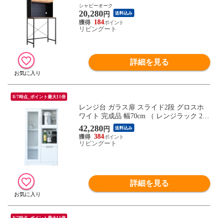
上 ラック 棚 ゴミ箱上収納 収納 ダストボ
シャビーオーク
20,280
ックス ワイド 食器棚 キッチン収納 台所
円
送料込み
キッチン家具 シンプル 可動棚 コンセント
184
リビングート
付 ） 【シャビーオーク】
詳細を見る
8/7時点_ポイント最大11倍
レンジ台 ガラス扉 スライド2段 グロスホ
ワイト 完成品 幅70cm （ レンジラック 2段
スライド 引出し 棚 ラック 収納 家具 家電
42,280
円
送料込み
収納 食器棚 可動棚 2口コンセント キッチ
384
ン収納 ホワイト ）
リビングート
詳細を見る
8/7時点_ポイント最大11倍