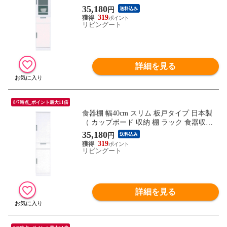
納 完成品 キッチン 脱衣所 ホワイト 隙間
35,180
円
送料込み
収納 引き出し シンプル ）
319
リビングート
詳細を見る
8/7時点_ポイント最大11倍
食器棚 幅40cm スリム 板戸タイプ 日本製
（ カップボード 収納 棚 ラック 食器収納
完成品 キッチン 脱衣所 ホワイト 隙間収納
35,180
円
送料込み
引き出し シンプル ）
319
リビングート
詳細を見る