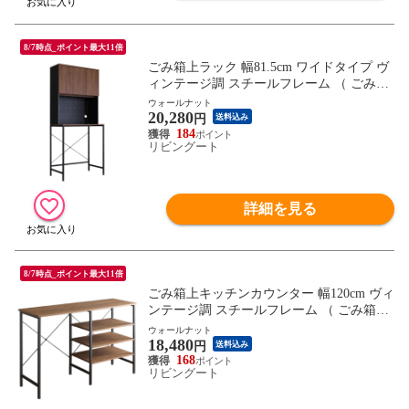
8/7時点_ポイント最大11倍
ごみ箱上ラック 幅81.5cm ワイドタイプ ヴ
ィンテージ調 スチールフレーム （ ごみ箱
上 ラック 棚 ゴミ箱上収納 収納 ダストボ
ウォールナット
20,280
ックス ワイド 食器棚 キッチン収納 台所
円
送料込み
キッチン家具 シンプル 可動棚 コンセント
184
リビングート
付 ） 【ウォールナット】
詳細を見る
8/7時点_ポイント最大11倍
ごみ箱上キッチンカウンター 幅120cm ヴィ
ンテージ調 スチールフレーム （ ごみ箱上
カウンター ラック 棚 ゴミ箱上収納 収納
ウォールナット
18,480
ダストボックス 作業台 キッチンカウンタ
円
送料込み
ー キッチン収納 台所 キッチン家具 シンプ
168
リビングート
ル 可動棚 ） 【ウォールナット】