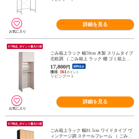
詳細を見る
8/7時点_ポイント最大11倍
ごみ箱上ラック 幅59cm 木製 スリムタイプ
北欧調 （ ごみ箱上 ラック 棚 ゴミ箱上収
納 収納 ダストボックス スリム 食器棚 キ
17,800
円
送料込み
ッチン収納 台所 キッチン家具 シンプル 可
161
動棚 コンセント付 ）
リビングート
詳細を見る
8/7時点_ポイント最大11倍
ごみ箱上ラック 幅81.5cm ワイドタイプ ヴ
ィンテージ調 スチールフレーム （ ごみ箱