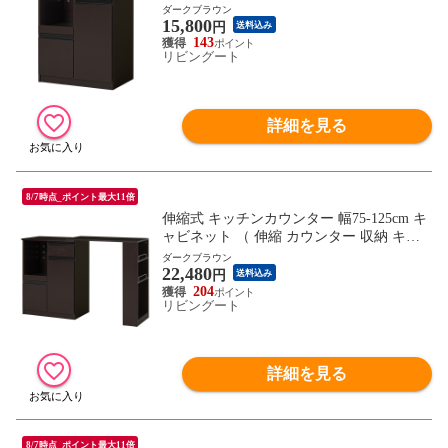
電収納 コンパクト 省スペース コンセント
ダークブラウン
15,800
付 引き出し 可動棚 ダークブラウン ナチュ
円
送料込み
ラル ホワイト ） 【ダークブラウン】
143
リビングート
詳細を見る
8/7時点_ポイント最大11倍
伸縮式 キッチンカウンター 幅75-125cm キ
ャビネット （ 伸縮 カウンター 収納 キッ
チン 棚 ラック 家電収納 省スペース コン
ダークブラウン
22,480
セント付 引き出し 可動棚 ダークブラウン
円
送料込み
ナチュラル ホワイト ） 【ダークブラウ
204
リビングート
ン】
詳細を見る
8/7時点_ポイント最大11倍