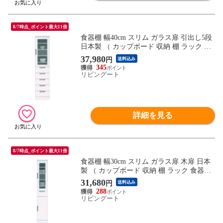
8/7時点_ポイント最大11倍
食器棚 幅40cm スリム ガラス扉 引出し5段
日本製 （ カップボード 収納 棚 ラック 食
器収納 完成品 キッチン 脱衣所 ホワイト
37,980
円
送料込み
隙間収納 引き出し シンプル 五段 ）
345
リビングート
詳細を見る
8/7時点_ポイント最大11倍
食器棚 幅30cm スリム ガラス扉 木扉 日本
製 （ カップボード 収納 棚 ラック 食器収
納 完成品 キッチン 脱衣所 ホワイト 隙間
31,680
円
送料込み
収納 引き出し シンプル ）
288
リビングート