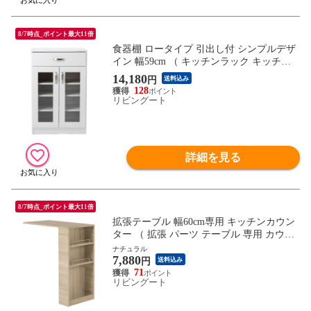
8/7時点_ポイント最大11倍
食器棚 ロータイプ 引出し付 シンプルデザ
イン 幅59cm （ キッチンラック キッチン
ボード 収納 棚 引き出し 食器収納 家具 カ
14,180
円
送料込み
ウンター キッチン家具 台所 レンジ台 ホワ
128
イト コンパクト 可動棚 シンプル ）
リビングート
詳細を見る
8/7時点_ポイント最大11倍
拡張テーブル 幅60cm専用 キッチンカウン
ター （ 拡張 パーツ テーブル 専用 カウン
ター 幅60cm用 オプション 追加 組み合わ
ナチュラル
7,880
せ 可動棚 ） 【ナチュラル】
円
送料込み
71
リビングート