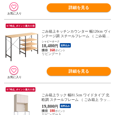
詳細を見る
8/7時点_ポイント最大11倍
ごみ箱上キッチンカウンター 幅120cm ヴィ
ンテージ調 スチールフレーム （ ごみ箱上
カウンター ラック 棚 ゴミ箱上収納 収納
シャビーオーク
18,480
ダストボックス 作業台 キッチンカウンタ
円
送料込み
ー キッチン収納 台所 キッチン家具 シンプ
168
リビングート
ル 可動棚 ） 【シャビーオーク】
詳細を見る
8/7時点_ポイント最大11倍
ごみ箱上ラック 幅81.5cm ワイドタイプ 北
欧調 スチールフレーム （ ごみ箱上 ラック
棚 ゴミ箱上収納 収納 ダストボックス ワイ
19,800
円
送料込み
ド 食器棚 キッチン収納 台所 キッチン家具
180
シンプル 可動棚 コンセント付 ）
リビングート