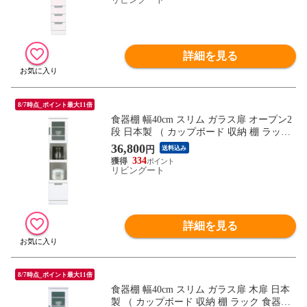
詳細を見る
8/7時点_ポイント最大11倍
食器棚 幅40cm スリム ガラス扉 オープン2
段 日本製 （ カップボード 収納 棚 ラック
食器収納 完成品 コンセント 配線穴 キッチ
36,800
円
送料込み
ン 脱衣所 家電収納 ホワイト 隙間収納 引
334
き出し シンプル オープン棚 2段 ）
リビングート
詳細を見る
8/7時点_ポイント最大11倍
食器棚 幅40cm スリム ガラス扉 木扉 日本
製 （ カップボード 収納 棚 ラック 食器収