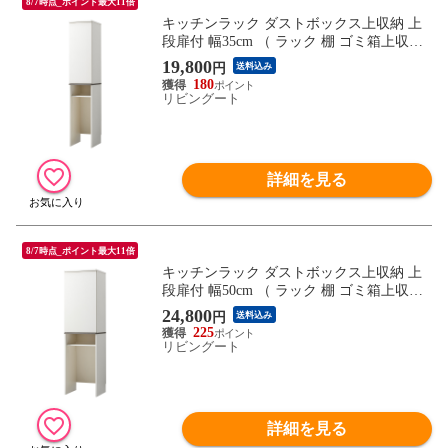
8/7時点_ポイント最大11倍
キッチンラック ダストボックス上収納 上
段扉付 幅35cm （ ラック 棚 ゴミ箱上収納
収納 ダストボックス ごみ箱 家具 隙間収納
19,800
円
送料込み
食器棚 キッチン収納 台所 キッチン家具 シ
180
ンプル 可動棚 扉付 ）
リビングート
詳細を見る
8/7時点_ポイント最大11倍
キッチンラック ダストボックス上収納 上
段扉付 幅50cm （ ラック 棚 ゴミ箱上収納
収納 ダストボックス ごみ箱 家具 食器棚
24,800
円
送料込み
キッチン収納 台所 キッチン家具 シンプル
225
可動棚 扉付 ）
リビングート
詳細を見る