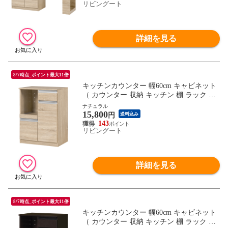
リビングート
詳細を見る
8/7時点_ポイント最大11倍
キッチンカウンター 幅60cm キャビネット
（ カウンター 収納 キッチン 棚 ラック 家
電収納 コンパクト 省スペース コンセント
ナチュラル
15,800
付 引き出し 可動棚 ダークブラウン ナチュ
円
送料込み
ラル ホワイト ） 【ナチュラル】
143
リビングート
詳細を見る
8/7時点_ポイント最大11倍
キッチンカウンター 幅60cm キャビネット
（ カウンター 収納 キッチン 棚 ラック 家