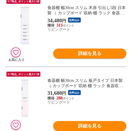
8/7時点_ポイント最大11倍
食器棚 幅30cm スリム 木扉 引出し5段 日本
製 （ カップボード 収納 棚 ラック 食器収
納 完成品 キッチン 脱衣所 ホワイト 隙間
34,480
円
送料込み
収納 引き出し シンプル 五段 ）
313
リビングート
詳細を見る
8/7時点_ポイント最大11倍
食器棚 幅30cm スリム 板戸タイプ 日本製
（ カップボード 収納 棚 ラック 食器収納
完成品 キッチン 脱衣所 ホワイト 隙間収納
31,680
円
送料込み
引き出し シンプル ）
288
リビングート
詳細を見る