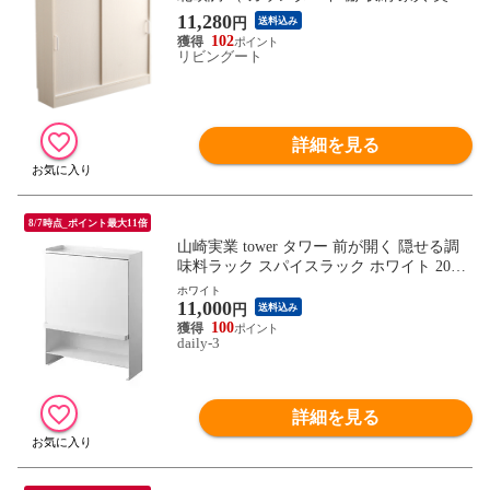
スリム キッチン カウンター ラック キッチ
11,280
円
送料込み
ン収納 可動棚 窓下 引き戸 ナチュラル ）
102
リビングート
詳細を見る
8/7時点_ポイント最大11倍
山崎実業 tower タワー 前が開く 隠せる調
味料ラック スパイスラック ホワイト 2090
yamazaki 公式 オンラインショップ 【北海
ホワイト
11,000
道・沖縄は990円加算】 yam3156-wh
円
送料込み
100
daily-3
詳細を見る