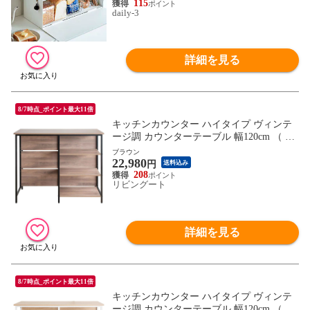
115
daily-3
詳細を見る
8/7時点_ポイント最大11倍
キッチンカウンター ハイタイプ ヴィンテ
ージ調 カウンターテーブル 幅120cm （ カ
ウンター キッチンラック 収納 家具 キッチ
ブラウン
22,980
ン 間仕切り 作業台 レンジラック テーブル
円
送料込み
レンジ台 家電収納 対面 アイランドキッチ
208
リビングート
ン シンプル ） 【ブラウン】
詳細を見る
8/7時点_ポイント最大11倍
キッチンカウンター ハイタイプ ヴィンテ
ージ調 カウンターテーブル 幅120cm （ カ