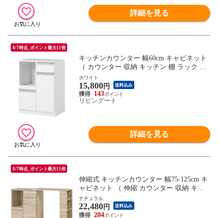
詳細を見る
8/7時点_ポイント最大11倍
キッチンカウンター 幅60cm キャビネット
（ カウンター 収納 キッチン 棚 ラック 家
電収納 コンパクト 省スペース コンセント
ホワイト
15,800
付 引き出し 可動棚 ダークブラウン ナチュ
円
送料込み
ラル ホワイト ） 【ホワイト】
143
リビングート
詳細を見る
8/7時点_ポイント最大11倍
伸縮式 キッチンカウンター 幅75-125cm キ
ャビネット （ 伸縮 カウンター 収納 キッ
チン 棚 ラック 家電収納 省スペース コン
ナチュラル
22,480
セント付 引き出し 可動棚 ダークブラウン
円
送料込み
ナチュラル ホワイト ） 【ナチュラル】
204