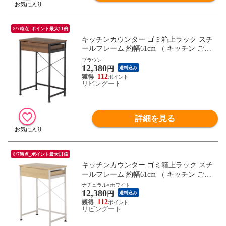
8/7時点_ポイント最大11倍
キッチンカウンター ゴミ箱上ラック スチ
ールフレーム 約幅61cm （ キッチン ごみ
箱上 ラック 収納 カウンター 棚 引出し キ
ブラウン
12,380
ッチンラック スチール ごみ箱上収納 ダス
円
送料込み
トボックス 作業台 省スペース ） 【ブラウ
112
リビングート
ン】
詳細を見る
8/7時点_ポイント最大11倍
キッチンカウンター ゴミ箱上ラック スチ
ールフレーム 約幅61cm （ キッチン ごみ
箱上 ラック 収納 カウンター 棚 引出し キ
ナチュラル×ホワイト
12,380
ッチンラック スチール ごみ箱上収納 ダス
円
送料込み
トボックス 作業台 省スペース ） 【ナチュ
112
リビングート
ラル×ホワイト】