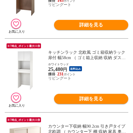
【ブラウン】
145
リビングート
詳細を見る
8/7時点_ポイント最大11倍
キッチンラック 北欧風 ゴミ箱収納ラック
扉付 幅58cm （ ゴミ箱上収納 収納 ダスト
ボックス ごみ箱 ラック 棚 食器棚 家電収
ホワイトウッド
25,480
納 台所収納 キッチン収納 スライドテーブ
円
送料込み
ル 引き出し ） 【ホワイトウッド】
231
リビングート
詳細を見る
8/7時点_ポイント最大11倍
カウンター下収納 幅90.2cm 引き戸タイプ
北欧調 （ カウンター下 棚 収納 家具 奥行