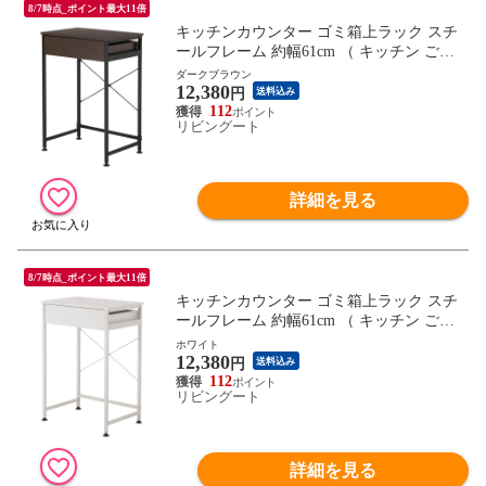
8/7時点_ポイント最大11倍
キッチンカウンター ゴミ箱上ラック スチ
ールフレーム 約幅61cm （ キッチン ごみ
箱上 ラック 収納 カウンター 棚 引出し キ
ダークブラウン
12,380
ッチンラック スチール ごみ箱上収納 ダス
円
送料込み
トボックス 作業台 省スペース ） 【ダーク
112
リビングート
ブラウン】
詳細を見る
8/7時点_ポイント最大11倍
キッチンカウンター ゴミ箱上ラック スチ
ールフレーム 約幅61cm （ キッチン ごみ
箱上 ラック 収納 カウンター 棚 引出し キ
ホワイト
12,380
ッチンラック スチール ごみ箱上収納 ダス
円
送料込み
トボックス 作業台 省スペース ） 【ホワイ
112
リビングート
ト】
詳細を見る