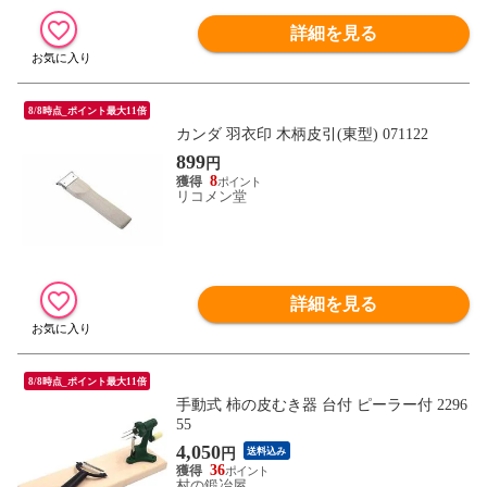
詳細を見る
8/8時点_ポイント最大11倍
カンダ 羽衣印 木柄皮引(東型) 071122
899
円
8
リコメン堂
詳細を見る
8/8時点_ポイント最大11倍
手動式 柿の皮むき器 台付 ピーラー付 2296
55
4,050
円
送料込み
36
村の鍛冶屋