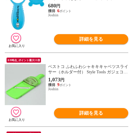
【返品種別A】
680
円
6
Joshin
詳細を見る
8/8時点_ポイント最大11倍
ベストコ ふわふわシャキキキャベツスライ
サー（ホルダー付） Style Tools ガジェコン
LB-199 【返品種別A】
1,073
円
9
Joshin
詳細を見る