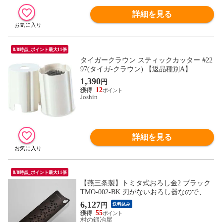
詳細を見る
8/8時点_ポイント最大11倍
タイガークラウン スティックカッター #22
97(タイガ-クラウン) 【返品種別A】
1,390
円
12
Joshin
詳細を見る
8/8時点_ポイント最大11倍
【燕三条製】トミタ式おろし金2 ブラック
TMO-002-BK 刃がないおろし器なので、指
で触れても痛くなく、スポンジで簡単に洗
6,127
円
送料込み
える！
55
村の鍛冶屋