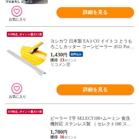
詳細を見る
8/8時点_ポイント最大11倍
ヨシカワ 日本製 EAトCO イイトコ とうも
ろこしカッター コーンピーラー ポロ Poro
AS0051 ステンレス EATCO イートコ Yoshi
1,430
円
送料込み
kawa プレゼント ギフト 贈り物 料理 調理
13
用品【メール便配送】
リコメン堂
詳細を見る
8/8時点_ポイント最大11倍
ピーラー T字 SELECT100×ムーミン 食洗
機対応 ステンレス製 （ セレクト100 ステ
ンレスピーラー 皮むき器 スライス ピーラ
1,780
円
ー皮むき器 T型 調理小道具 下ごしらえ用
16