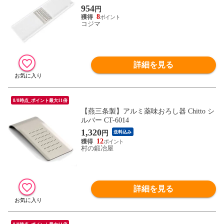
954
円
8
コジマ
詳細を見る
8/8時点_ポイント最大11倍
【燕三条製】アルミ薬味おろし器 Chitto シ
ルバー CT-6014
1,320
円
送料込み
12
村の鍛冶屋
詳細を見る