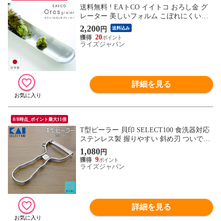
送料無料 ! EAトCO イイトコ おろし金 グ
レーター 美しいフォルム こぼれにくい形
状 ( おろし器 わさび お味噌 ショウガ 薬味
2,200
円
送料込み
キッチン 料理 調理器具 ) 当店イチオシ 送
20
料込 2M◇ イイトコおろす
ライズジャパン
詳細を見る
8/8時点_ポイント最大11倍
T型ピーラー 貝印 SELECT100 食洗器対応
ステンレス製 握りやすい 斜め刃 ついで買
い特集 ( 皮むき シンプル 料理 キッチン 調
1,080
円
理道具 新生活 ) 当店イチオシ /60N◇ 貝印
9
T型ピーラー
ライズジャパン
詳細を見る