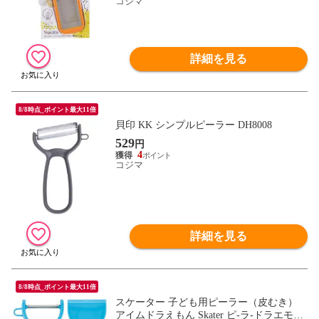
コジマ
詳細を見る
8/8時点_ポイント最大11倍
貝印 KK シンプルピーラー DH8008
529
円
4
コジマ
詳細を見る
8/8時点_ポイント最大11倍
スケーター 子ども用ピーラー（皮むき）
アイムドラえもん Skater ピ-ラ-ドラエモン