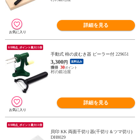
詳細を見る
8/8時点_ポイント最大11倍
手動式 柿の皮むき器 ピーラー付 229651
3,300
円
送料込み
30
村の鍛冶屋
詳細を見る
8/8時点_ポイント最大11倍
貝印 KK 両面千切り器(千切り＆ツマ切り)
DH8029