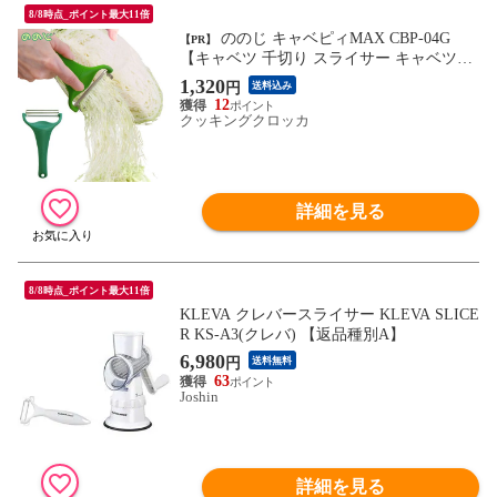
8/8時点_ポイント最大11倍
ののじ キャベピィMAX CBP-04G
【PR】
【キャベツ 千切り スライサー キャベツピ
ーラー 調理ツール】
1,320
円
送料込み
12
クッキングクロッカ
詳細を見る
8/8時点_ポイント最大11倍
KLEVA クレバースライサー KLEVA SLICE
R KS-A3(クレバ) 【返品種別A】
6,980
円
送料無料
63
Joshin
詳細を見る