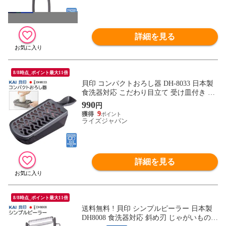
詳細を見る
8/8時点_ポイント最大11倍
貝印 コンパクトおろし器 DH-8033 日本製
食洗器対応 こだわり目立て 受け皿付き つ
いで買い特集 ( おろし器 調理器具 料理 キ
990
円
ッチン 1人暮らし 新生活 ) 当店イチオシ /6
9
0N◇ おろし器DH8033
ライズジャパン
詳細を見る
8/8時点_ポイント最大11倍
送料無料 ! 貝印 シンプルピーラー 日本製
DH8008 食洗器対応 斜め刃 じゃがいもの芽