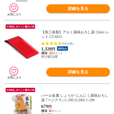
詳細を見る
8/8時点_ポイント最大11倍
【燕三条製】アルミ薬味おろし器 Chitto レ
ッド CT-6015
5.0
(1件)
1,320
円
送料込み
12
村の鍛冶屋
詳細を見る
8/8時点_ポイント最大11倍
パール金属 しょうが･にんにく薬味おろし
器 ｢ベジクラ｣ C-290 [C290] C-290
679
円
6