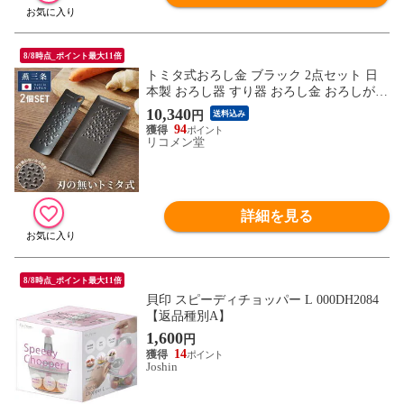
8/8時点_ポイント最大11倍
トミタ式おろし金 ブラック 2点セット 日
本製 おろし器 すり器 おろし金 おろしがね
薬味おろし器 グレーター チーズグレータ
10,340
円
送料込み
ー 燕三条 ステンレス トミタ 艶麗 キッチ
94
ン【送料無料】
リコメン堂
詳細を見る
8/8時点_ポイント最大11倍
貝印 スピーディチョッパー L 000DH2084
【返品種別A】
1,600
円
14
Joshin