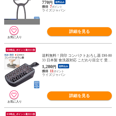
取り付き ( 皮むき シンプル 料理 キッチン
770
円
送料込み
調理道具 新生活 ) 当店イチオシ 送料込 50
7
K◇ シンプルピーラーDH8008
ライズジャパン
詳細を見る
8/8時点_ポイント最大11倍
送料無料 ! 貝印 コンパクトおろし器 DH-80
33 日本製 食洗器対応 こだわり目立て 受け
皿付き ( おろし器 調理器具 料理 キッチン
1,280
円
送料込み
1人暮らし 新生活 ) 当店イチオシ 送料込 7
11
M◇ おろし器DH8033
ライズジャパン
詳細を見る
8/8時点_ポイント最大11倍