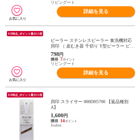
品 キッチン用品 ピューラー キッチンツー
リビングート
ル 野菜スライサー ）
詳細を見る
8/8時点_ポイント最大11倍
ピーラー ステンレスピーラー 食洗機対応
貝印 （ 皮むき器 千切り Y型ピーラー ピュ
ーラー Y字 T字 芽取り じゃがいも 野菜 便
798
円
利 スライス 下ごしらえ おしゃれ ）
7
リビングート
詳細を見る
8/8時点_ポイント最大11倍
貝印 スライサー 000DH5700 【返品種別
A】
1,600
円
14
Joshin