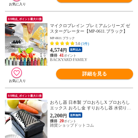
8/8時点_ポイント最大11倍
マイクロプレイン プレミアムシリーズ ゼ
スターグレーター【MP-0611.ブラック】
MP-0611.ブラック
5.0
(1件)
4,574
円
送料込み
41
BACKYARD FAMILY
詳細を見る
8/8時点_ポイント最大11倍
おろし器 日本製 プロおろしX プロおろし
エックス おろし金 すりおろし器 水切り付
き 大根おろし 楽におろせる 調理器具 グレ
2,200
円
送料無料
ーダー 滑り止めゴム付き ステンレス製 大
20
根おろし 粗め 湾曲構造 傾斜 キッチンツー
雑貨ショップドットコム
ル 離乳食