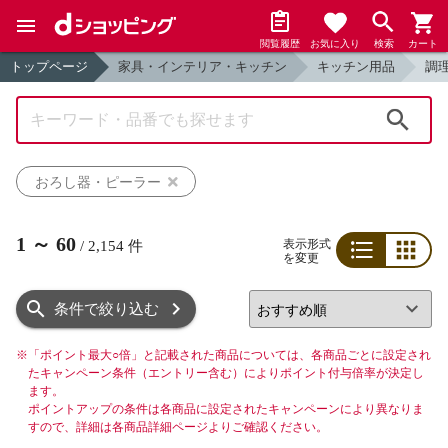
閲覧履歴
お気に入り
検索
カート
トップページ
家具・インテリア・キッチン
キッチン用品
調
検索
おろし器・ピーラー
1
～
60
表示形式
/
2,154
件
を変更
リスト
グリッド
条件で絞り込む
※
「ポイント最大○倍」と記載された商品については、各商品ごとに設定され
たキャンペーン条件（エントリー含む）によりポイント付与倍率が決定し
ます。
ポイントアップの条件は各商品に設定されたキャンペーンにより異なりま
すので、詳細は各商品詳細ページよりご確認ください。