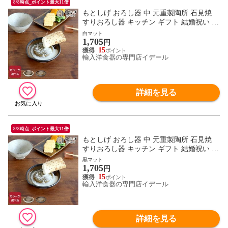
8/8時点_ポイント最大11倍
もとしげ おろし器 中 元重製陶所 石見焼
すりおろし器 キッチン ギフト 結婚祝い プ
レゼント 贈り物 【キッチン用品】【ギフ
白マット
1,705
ト】
円
15
輸入洋食器の専門店イデール
詳細を見る
8/8時点_ポイント最大11倍
もとしげ おろし器 中 元重製陶所 石見焼
すりおろし器 キッチン ギフト 結婚祝い プ
レゼント 贈り物 【キッチン用品】【ギフ
黒マット
1,705
ト】
円
15
輸入洋食器の専門店イデール
詳細を見る