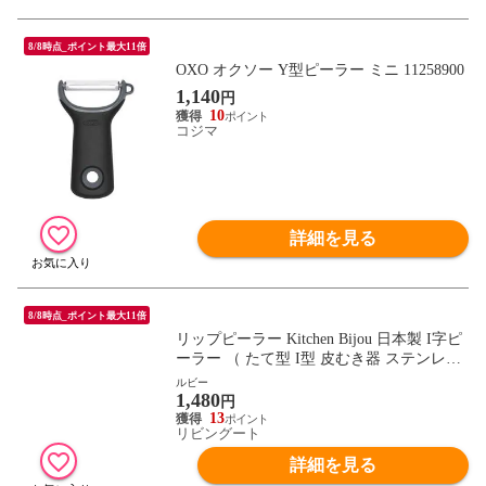
8/8時点_ポイント最大11倍
OXO オクソー Y型ピーラー ミニ 11258900
1,140
円
10
コジマ
詳細を見る
8/8時点_ポイント最大11倍
リップピーラー Kitchen Bijou 日本製 I字ピ
ーラー （ たて型 I型 皮むき器 ステンレス
ピーラー I型ピーラー 皮剥き器 縦型 芽取
ルビー
1,480
り付き ピューラー スライスピーラー キッ
円
チン 料理用 調理用 キッチンツール 下ごし
13
リビングート
らえ 調理器具 ） 【ルビー】
詳細を見る