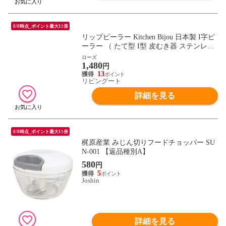
8/8時点_ポイント最大11倍
リップピーラー Kitchen Bijou 日本製 I字ピ
ーラー （ たて型 I型 皮むき器 ステンレス
ピーラー I型ピーラー 皮剥き器 縦型 芽取
ローズ
1,480
り付き ピューラー スライスピーラー キッ
円
チン 料理用 調理用 キッチンツール 下ごし
13
リビングート
らえ 調理器具 ） 【ローズ】
詳細を見る
8/8時点_ポイント最大11倍
梶原産業 みじん切りフードチョッパー SU
N-001 【返品種別A】
580
円
5
Joshin
詳細を見る