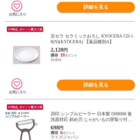
詳細を見る
8/8時点_ポイント最大11倍
京セラ セラミックおろし KYOCERA CD-1
8(N)(KYOCERA) 【返品種別A】
2,120
円
19
Joshin
詳細を見る
8/8時点_ポイント最大11倍
貝印 シンプルピーラー 日本製 DH8008 食
洗器対応 斜め刃 じゃがいもの芽取り付き
ついで買い特集 ( 皮むき シンプル 料理 キ
698
円
ッチン 調理道具 新生活 ) 当店イチオシ /60
6
N◇ シンプルピーラーDH8008
ライズジャパン