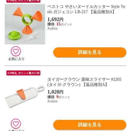
8/8時点_ポイント最大11倍
ベストコ やさいヌードルカッター Style To
ols ガジェコン LB-217 【返品種別A】
1,692
円
15
Joshin
詳細を見る
8/8時点_ポイント最大11倍
タイガークラウン 薬味スライサー #2265
(タイガ-クラウン) 【返品種別A】
1,020
円
9
Joshin
詳細を見る