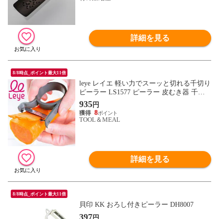
詳細を見る
8/8時点_ポイント最大11倍
leye レイエ 軽い力でスーッと切れる千切り
ピーラー LS1577 ピーラー 皮むき器 千切
り 食洗機対応
935
円
8
TOOL＆MEAL
詳細を見る
8/8時点_ポイント最大11倍
貝印 KK おろし付きピーラー DH8007
397
円