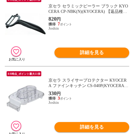
京セラ セラミックピーラー ブラック KYO
CERA CP-NBK(N)(KYOCERA) 【返品種別
A】
820
円
7
Joshin
詳細を見る
8/8時点_ポイント最大11倍
京セラ スライサープロテクター KYOCER
A ファインキッチン CS-040P(KYOCERA)
【返品種別A】
330
円
3
Joshin
詳細を見る