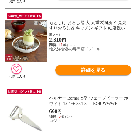
8/8時点_ポイント最大11倍
もとしげ おろし器 大 元重製陶所 石見焼
すりおろし器 キッチン ギフト 結婚祝い プ
レゼント 贈り物 【キッチン用品】【ギフ
黒マット
2,310
ト】
円
21
輸入洋食器の専門店イデール
詳細を見る
8/8時点_ポイント最大11倍
ベルナー Borner Y型 ウェーブピーラー ホ
ワイト 15.1×6.3×1.3cm BORPYWWH
660
円
6
コジマ