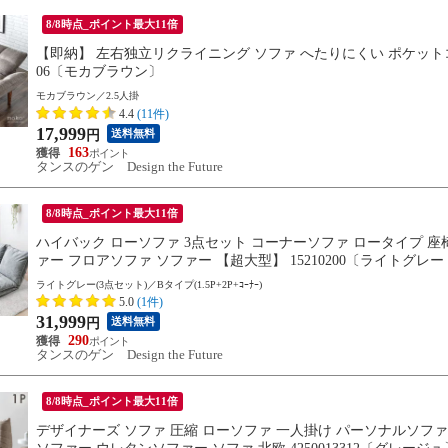
8/8時点_ポイント最大11倍
【即納】 左右独立リクライニング ソファ へたりにくい ポケットコイ
06〔モカブラウン〕
モカブラウン／2.5人掛
4.4
(11件)
17,999
送料無料
円
163
タンスのゲン Design the Future
8/8時点_ポイント最大11倍
ハイバック ローソファ 3点セット コーナーソファ ロータイプ 座椅
ァー フロアソファ ソファー 【超大型】 15210200〔ライトグレ
ライトグレー(3点セット)／Bタイプ(1.5P+2P+ｺｰﾅｰ)
5.0
(1件)
31,999
送料無料
円
290
タンスのゲン Design the Future
8/8時点_ポイント最大11倍
デザイナーズ ソファ 圧縮 ローソファ 一人掛け パーソナルソファ 