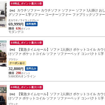
8/8時点_ポイント最大11倍
カウチソファー カウチソファ ソファー ソファ 3人掛け おしゃれ 3人掛けソファー 三人掛けソファー 3Pソファー リビン
【PR】
グソファー L字ソファー コーナーソファー ファブリックソファー
グレー】 小型商品(佐川)
左カウチ／ライラックグレー
69,999
送料無料
円
636
モダンデコ
8/8時点_ポイント最大11倍
【緊急タイムセール】ソファ 2人掛け ポケットコイル カウチソファ ブラウン ソファー 2人掛け 3人掛け ソファー 2人掛
【PR】
けソファ ポケットコイル ソファ ソファーベッド コンパクト L字
ソファー ソファベッド 北欧 お
ブラウン
クーポンあり
32,800
送料込み
円
298
SAKODAオンライン
8/8時点_ポイント最大11倍
【緊急タイムセール】ソファ 2人掛け ポケットコイル カウチソファ ブラック ソファー 2人掛け 3人掛け ソファー 2人掛
【PR】
けソファ ポケットコイル ソファ ソファーベッド コンパクト L字
ソファー ソファベッド 北欧 お
ブラック