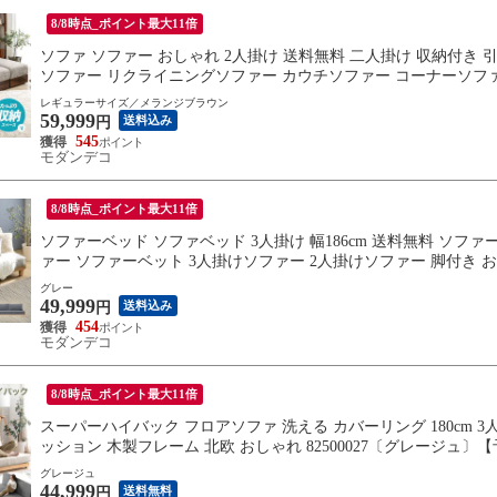
8/8時点_ポイント最大11倍
ソファ ソファー おしゃれ 2人掛け 送料無料 二人掛け 収納付き
ソファー リクライニングソファー カウチソファー コーナーソフ
ン】 大型商品-2
レギュラーサイズ／メランジブラウン
59,999
送料込み
円
545
モダンデコ
8/8時点_ポイント最大11倍
ソファーベッド ソファベッド 3人掛け 幅186cm 送料無料 ソフ
ァー ソファーベット 3人掛けソファー 2人掛けソファー 脚付き お
グレー
49,999
送料込み
円
454
モダンデコ
8/8時点_ポイント最大11倍
スーパーハイバック フロアソファ 洗える カバーリング 180cm 
ッション 木製フレーム 北欧 おしゃれ 82500027〔グレージュ〕
グレージュ
44,999
送料無料
円