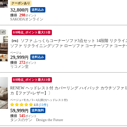
クーポンあり
32,800
送料込み
円
298
SAKODAオンライン
8/8時点_ポイント最大11倍
ソファ ふっくらコーナーソファ3点セット 14段階 リクライニング 2人掛け 3人掛け 北欧 おしゃれ ファブリック レザー
【PR】
ソファ リクライニングソファ ローソファ コーナーソファ コーナ
ベージュ
29,999
送料込み
円
272
リコメン堂
8/8時点_ポイント最大11倍
RENEW ヘッドレスト付 カバーリング ハイバック カウチソファ L字
カ【ファブ×レザー】〕
ベージュ×モカ／3～4人掛け(ヘッドレスト付)
4.8
(11件)
59,999
送料無料
円
545
タンスのゲン Design the Future