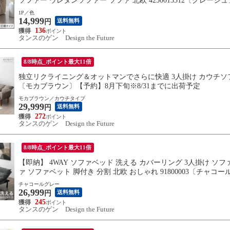
ソファー ウレタンソファー ソファ 北欧 4250013312〔グレー
1P／色
14,999
送料無料
円
136
タンスのゲン Design the Future
8/8時点_ポイント最大11倍
独立リクライニング＆オットマンでさらに快適 3人掛け カウチソファ 
〔モカブラウン〕【予約】8月下旬※8/31までに出荷予定
モカブラウン／カウチタイプ
29,999
送料無料
円
272
タンスのゲン Design the Future
8/8時点_ポイント最大11倍
【即納】 4WAY ソファベッド 洗える カバーリング 3人掛け 
ァ ソファベット 脚付き 分割 北欧 おしゃれ 91800003〔チャコ
チャコールグレー
26,999
送料無料
円
245
タンスのゲン Design the Future