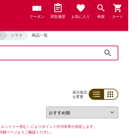
クーポン
閲覧履歴
お気に入り
検索
カート
ン
ソファ
商品一覧
検索
表示形式
を変更
リスト
グリッド
（エントリー含む）によりポイント付与倍率が決定します。
詳細ページよりご確認ください。