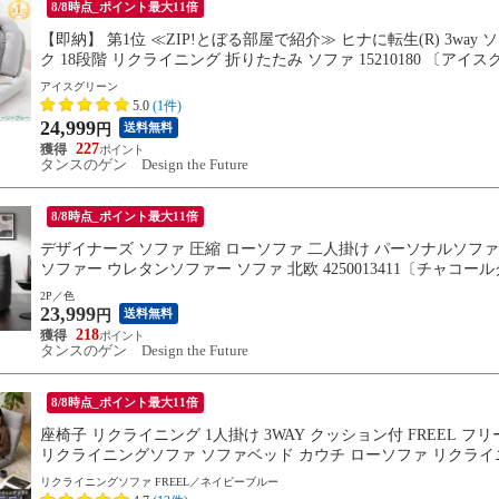
8/8時点_ポイント最大11倍
【即納】 第1位 ≪ZIP!とぼる部屋で紹介≫ ヒナに転生(R) 3wa
ク 18段階 リクライニング 折りたたみ ソファ 15210180 〔アイ
アイスグリーン
5.0
(1件)
24,999
送料無料
円
227
タンスのゲン Design the Future
8/8時点_ポイント最大11倍
デザイナーズ ソファ 圧縮 ローソファ 二人掛け パーソナルソファ 
ソファー ウレタンソファー ソファ 北欧 4250013411〔チャコ
2P／色
23,999
送料無料
円
218
タンスのゲン Design the Future
8/8時点_ポイント最大11倍
座椅子 リクライニング 1人掛け 3WAY クッション付 FREEL 
リクライニングソファ ソファベッド カウチ ローソファ リクライニ
料無料 エムール
リクライニングソファ FREEL／ネイビーブルー