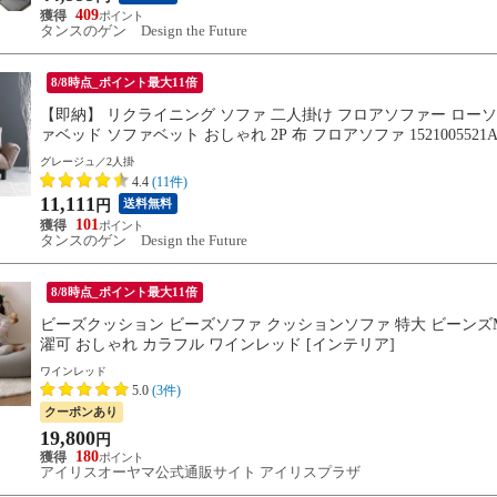
409
タンスのゲン Design the Future
8/8時点_ポイント最大11倍
【即納】 リクライニング ソファ 二人掛け フロアソファー ローソ
ァベッド ソファベット おしゃれ 2P 布 フロアソファ 15210055
グレージュ／2人掛
4.4
(11件)
11,111
送料無料
円
101
タンスのゲン Design the Future
8/8時点_ポイント最大11倍
ビーズクッション ビーズソファ クッションソファ 特大 ビーンズM
濯可 おしゃれ カラフル ワインレッド [インテリア]
ワインレッド
5.0
(3件)
クーポンあり
19,800
円
180
アイリスオーヤマ公式通販サイト アイリスプラザ