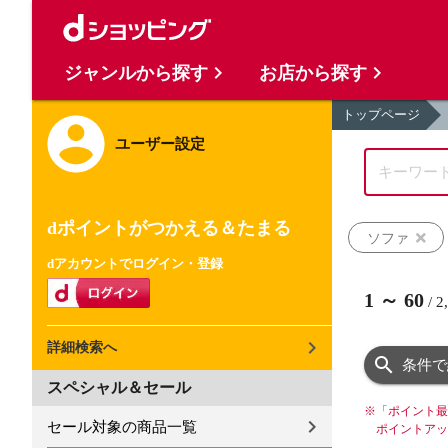
ジャンルから探す
お店から探す
トップページ
ユーザー設定
dポイントがつかえる＆たまる
ソファ
dアカウントでログイン・登録
1
～
60
/
2
詳細検索へ
条件で
スペシャル＆セール
※
「ポイント最
セール対象の商品一覧
ポイントアッ