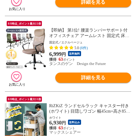
詳細を見る
8/8時点_ポイント最大11倍
【即納】 第1位! 腰楽ランバーサポート付
オフィスチェア アームレスト 固定式 床傷
防止PUキャスター メッシュ ハイバック パ
固定式／エクルベージュ
ソコンチェア ワークチェア デスクチェア
5.0
(6件)
オフィスチェアー おしゃれ 65090108 〔エ
6,999
円
送料無料
クルベージュ〕
63
タンスのゲン Design the Future
詳細を見る
8/8時点_ポイント最大11倍
RiZKiZ ランドセルラック キャスター付き
(ホワイト) 目隠しワゴン 幅45cm×高さ85cm
ランドセル収納 スリム 可動棚 引出し付き
ホワイト
6,930
お片付け 本棚 子供部屋 入学準備 インテリ
円
送料込み
ア 収納 ラック 子供用 収納棚 教科書 おも
63
マックスシェアー
ちゃ 小学校 おしゃれ 木目 北欧 送料無料