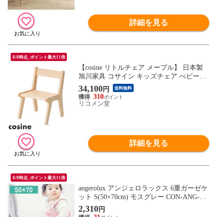
詳細を見る
8/8時点_ポイント最大11倍
【cosine リトルチェア メープル】 日本製
旭川家具 コサイン キッズチェア べビーチ
ェア 椅子 子供用 ベビーチェア かわいい
34,100
円
送料無料
【送料無料】
310
リコメン堂
詳細を見る
8/8時点_ポイント最大11倍
angerolux アンジェロラックス 6重ガーゼケ
ット S(50×70cm) モスグレー CON-ANG-BL
S088
2,310
円