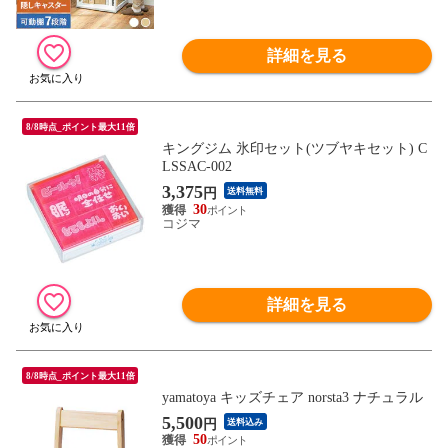
詳細を見る
8/8時点_ポイント最大11倍
キングジム 氷印セット(ツブヤキセット) C
LSSAC-002
3,375
円
送料無料
30
コジマ
詳細を見る
8/8時点_ポイント最大11倍
yamatoya キッズチェア norsta3 ナチュラル
5,500
円
送料込み
50