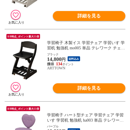
詳細を見る
8/8時点_ポイント最大11倍
学習椅子 木製イス 学習チェア 学習いす 学
習机 勉強机 mo005 単品 テレワーク チェア
/ ブラック / -ART
ブラック
14,800
円
送料込み
134
ARTTOWN
詳細を見る
8/8時点_ポイント最大11倍
学習椅子 ハート型チェア 学習チェア 学習
いす 学習机 勉強机 ha003 単品 テレワーク
チェア / パープル / -ART
パープル