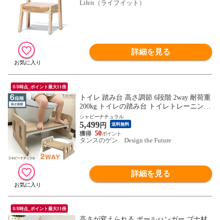
Lifeit（ライフイット）
詳細を見る
8/8時点_ポイント最大11倍
トイレ 踏み台 高さ調節 6段階 2way 耐荷重
200kg トイレの踏み台 トイレトレーニング
トイレステップ キッズステップ台 足置き
シャビーナチュラル
5,499
台 子供用 トイレ 補助 おしゃれ 49600374
円
送料無料
〔シャビーナチュラル〕【予約】9月上旬
50
タンスのゲン Design the Future
※9/10までに出荷予定
詳細を見る
8/8時点_ポイント最大11倍
高さが変えられる ポールハンガー ブナ材