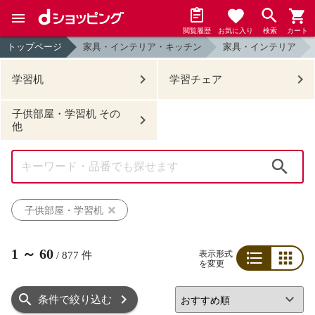
閲覧履歴
お気に入り
検索
カート
トップページ
家具・インテリア・キッチン
家具・インテリア
学習机
学習チェア
子供部屋・学習机 その
他
検索
子供部屋・学習机
1
～
60
表示形式
/
877
件
を変更
リスト
グリッド
条件で絞り込む