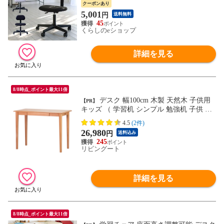
ィスチェア 昇降 回転 キャスター付き 勉強
クーポンあり
椅子 中学生 高校生 新生活 一人暮らし 山
5,001
円
送料無料
善 YAMAZEN 【送料無料】
45
くらしのeショップ
詳細を見る
8/8時点_ポイント最大11倍
デスク 幅100cm 木製 天然木 子供用
【PR】
キッズ （ 学習机 シンプル 勉強机 子供 リ
ビング学習 机 コンパクト スリム 奥行50c
4.5
(2件)
m 引き出し 大人 おしゃれ 無垢 ）
26,980
円
送料込み
245
リビングート
詳細を見る
8/8時点_ポイント最大11倍