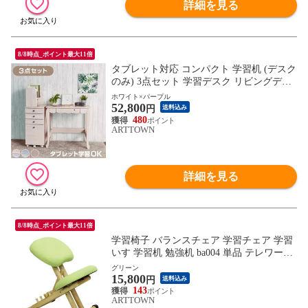
詳細を見る
8/8時点_ポイント最大11倍
タブレット対応 コンパクト 学習机 (デスク
のみ) 3点セット 学習デスク リビングデス
ク 勉強机 勉強デスク おしゃれ 可愛いデザ
ホワイト×パープル
52,800
イン 猫脚 子供部屋 プリンセス / ホワイト×
円
送料込み
パープル / -ART
480
ARTTOWN
詳細を見る
8/8時点_ポイント最大11倍
学習椅子 バランスチェア 学習チェア 学習
いす 学習机 勉強机 ba004 単品 テレワーク
チェア / グリーン / -ART
グリーン
15,800
円
送料込み
143
ARTTOWN