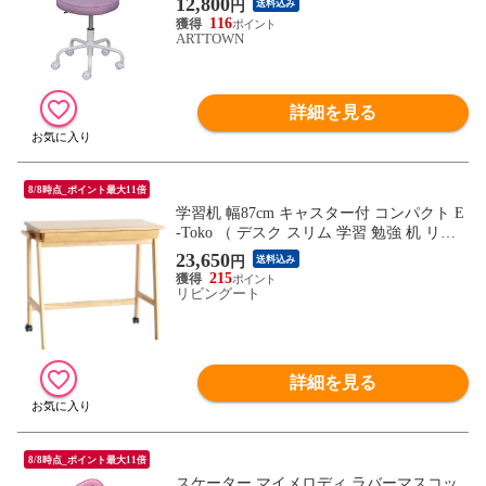
12,800
円
送料込み
116
ARTTOWN
詳細を見る
8/8時点_ポイント最大11倍
学習机 幅87cm キャスター付 コンパクト E
-Toko （ デスク スリム 学習 勉強 机 リビ
ング学習 木製 ダイニング サブテーブル 引
23,650
円
送料込み
き出し 収納 ）
215
リビングート
詳細を見る
8/8時点_ポイント最大11倍
スケーター マイメロディ ラバーマスコッ