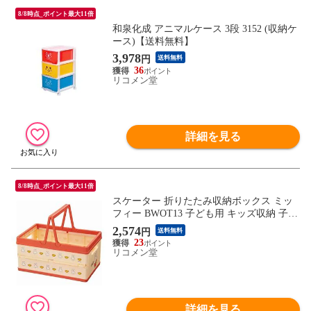
8/8時点_ポイント最大11倍
和泉化成 アニマルケース 3段 3152 (収納ケ
ース)【送料無料】
3,978
円
送料無料
36
リコメン堂
詳細を見る
8/8時点_ポイント最大11倍
スケーター 折りたたみ収納ボックス ミッ
フィー BWOT13 子ども用 キッズ収納 子供
おもちゃ 片付け 取っ手付き【送料無料】
2,574
円
送料無料
23
リコメン堂
詳細を見る