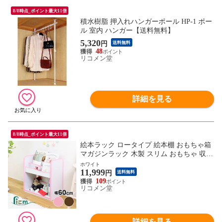
8/8時点_ポイント最大11倍
積水樹脂 押入れハンガーポール HP-1 ポー
ル 室内 ハンガー【送料無料】
5,320
円
送料無料
48
リコメン堂
詳細を見る
8/8時点_ポイント最大11倍
絵本ラック ロータイプ 絵本棚 おもちゃ箱
マガジンラック 木製 スリム おもちゃ 収納
ラック コンパクト 子供用 本棚 薄型 おも
ホワイト
11,999
ちゃ収納 整理箱 おもちゃラック【送料無
円
送料無料
料】
109
リコメン堂
詳細を見る