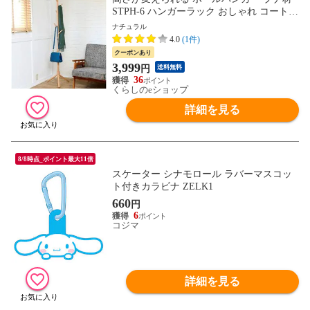
STPH-6 ハンガーラック おしゃれ コートハ
ンガー ポールハンガーラック クローゼッ
ナチュラル
トハンガー キッズハンガー 山善 YAMAZE
4.0
(1件)
N 【送料無料】
クーポンあり
3,999
円
送料無料
36
くらしのeショップ
詳細を見る
8/8時点_ポイント最大11倍
スケーター シナモロール ラバーマスコッ
ト付きカラビナ ZELK1
660
円
6
コジマ
詳細を見る