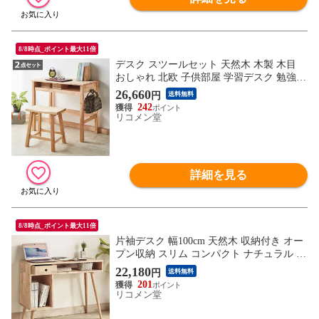
8/8時点_ポイント最大11倍
デスク スツールセット 天然木 木製 木目
おしゃれ 北欧 子供部屋 学習デスク 勉強机
学習机 書斎 省スペース コンパクト ナチュ
26,660
円
送料無料
ラル NATURAL SIGNATURE【送料無料】
242
リコメン堂
詳細を見る
8/8時点_ポイント最大11倍
片袖デスク 幅100cm 天然木 収納付き オー
プン収納 スリム コンパクト ナチュラル 木
製 木目 学習机 勉強机 書斎 シンプル NAT
22,180
円
送料無料
URAL SIGNATURE【送料無料】
201
リコメン堂