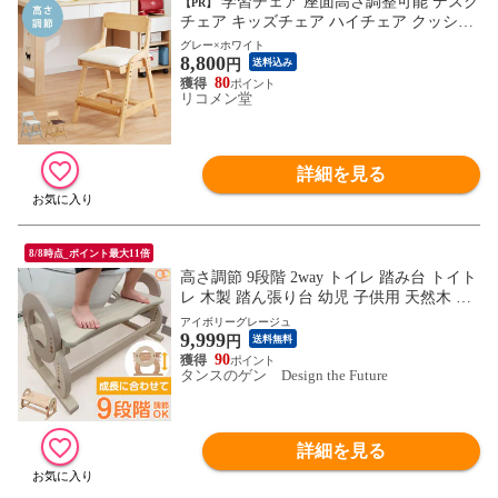
学習チェア 座面高さ調整可能 デスク
【PR】
チェア キッズチェア ハイチェア クッショ
ン 学習椅子 椅子 いす チェアー 子供 リビ
グレー×ホワイト
8,800
ング学習 木製 ダイニング チェア【送料無
円
送料込み
料】
80
リコメン堂
詳細を見る
8/8時点_ポイント最大11倍
高さ調節 9段階 2way トイレ 踏み台 トイト
レ 木製 踏ん張り台 幼児 子供用 天然木 ト
イレトレーニング ステップ台 49600195
アイボリーグレージュ
9,999
〔アイボリー×グレージュ〕【予約】8月下
円
送料無料
旬※8/31までに出荷予定
90
タンスのゲン Design the Future
詳細を見る