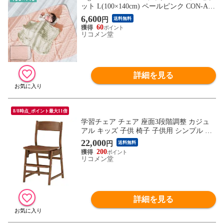
ット L(100×140cm) ペールピンク CON-AN
G-BLL071【送料無料】
6,600
円
送料無料
60
リコメン堂
詳細を見る
8/8時点_ポイント最大11倍
学習チェア チェア 座面3段階調整 カジュ
アル キッズ 子供 椅子 子供用 シンプル お
しゃれ かわいい 木製【送料無料】
22,000
円
送料無料
200
リコメン堂
詳細を見る