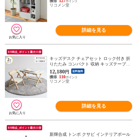
127
リコメン堂
詳細を見る
8/8時点_ポイント最大11倍
キッズデスク チェアセット ロック付き 折
りたたみ コンパクト 収納 キッズテーブル
チェア リビング 子供部屋 子ども 育児 お
12,180
円
送料無料
祝い プレゼント noah ILS-3675【送料無
110
料】
リコメン堂
詳細を見る
8/8時点_ポイント最大11倍
新輝合成 トンボ クサビ インテリアポール