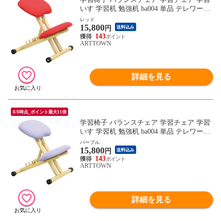
いす 学習机 勉強机 ba004 単品 テレワーク
チェア / レッド / -ART
レッド
15,800
円
送料込み
143
ARTTOWN
詳細を見る
8/8時点_ポイント最大11倍
学習椅子 バランスチェア 学習チェア 学習
いす 学習机 勉強机 ba004 単品 テレワーク
チェア / パープル / -ART
パープル
15,800
円
送料込み
143
ARTTOWN
詳細を見る