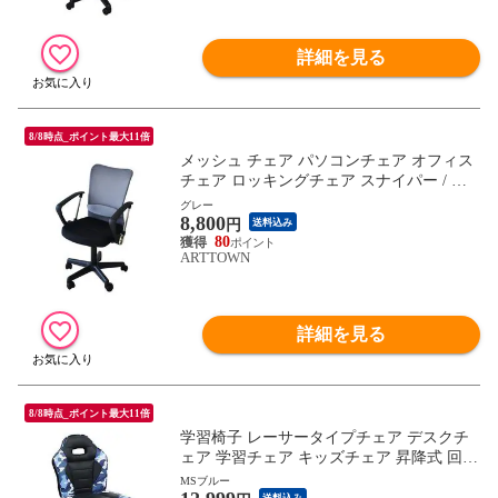
詳細を見る
8/8時点_ポイント最大11倍
メッシュ チェア パソコンチェア オフィス
チェア ロッキングチェア スナイパー / グ
レー / -ART
グレー
8,800
円
送料込み
80
ARTTOWN
詳細を見る
8/8時点_ポイント最大11倍
学習椅子 レーサータイプチェア デスクチ
ェア 学習チェア キッズチェア 昇降式 回転
学習いす 子供用 勉強いす チェア チェアー
MSブルー
子供部屋 スパイダー2 / MSブルー / -ART