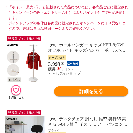
※
「ポイント最大○倍」と記載された商品については、各商品ごとに設定され
たキャンペーン条件（エントリー含む）によりポイント付与倍率が決定し
ます。
ポイントアップの条件は各商品に設定されたキャンペーンにより異なりま
すので、詳細は各商品詳細ページよりご確認ください。
8/8時点_ポイント最大11倍
ポールハンガー キッズ KPH-8(OW)
【PR】
オフホワイト キッズハンガー ポールハン
ガー ハンガーラック コートハンガー クロ
クーポンあり
ーゼットハンガー 山善 YAMAZEN 【送料
3,999
円
送料無料
無料】
36
くらしのeショップ
詳細を見る
8/8時点_ポイント最大11倍
デスクチェア 肘なし 幅57 奥行55 高
【PR】
さ72.5-84.5 椅子 イス チェアー パソコンチ
ェア 子供 デスク 用 机 ファブリック オフ
ブラック