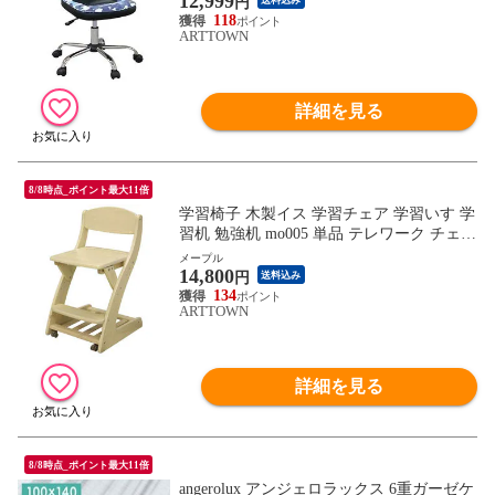
12,999
円
送料込み
118
ARTTOWN
詳細を見る
8/8時点_ポイント最大11倍
学習椅子 木製イス 学習チェア 学習いす 学
習机 勉強机 mo005 単品 テレワーク チェア
/ メープル / -ART
メープル
14,800
円
送料込み
134
ARTTOWN
詳細を見る
8/8時点_ポイント最大11倍
angerolux アンジェロラックス 6重ガーゼケ