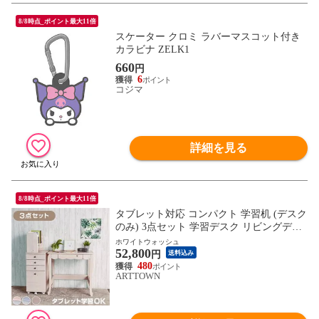
8/8時点_ポイント最大11倍
スケーター クロミ ラバーマスコット付き
カラビナ ZELK1
660
円
6
コジマ
詳細を見る
8/8時点_ポイント最大11倍
タブレット対応 コンパクト 学習机 (デスク
のみ) 3点セット 学習デスク リビングデス
ク 勉強机 勉強デスク おしゃれ 可愛いデザ
ホワイトウォッシュ
52,800
イン 猫脚 子供部屋 プリンセス / ホワイト
円
送料込み
ウォッシュ / -ART
480
ARTTOWN