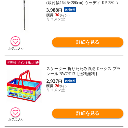
(取付幅164.5~280cm) ウッディ KP-280つっ
ぱり棒 伸縮 突っ張り棒 収納 伸縮ポール
3,988
円
送料無料
くさび【送料無料】
36
リコメン堂
詳細を見る
8/8時点_ポイント最大11倍
スケーター 折りたたみ収納ボックス プラ
レール BWOT13【送料無料】
2,927
円
送料無料
26
リコメン堂
詳細を見る