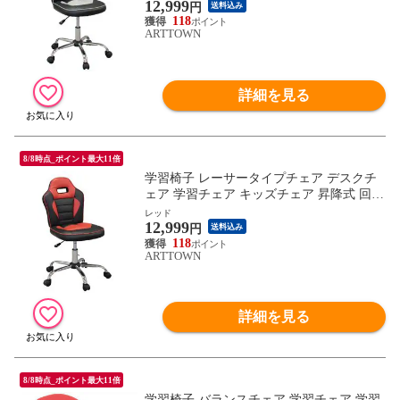
12,999
子供部屋 スパイダー2 / グレー / -ART
円
送料込み
118
ARTTOWN
詳細を見る
8/8時点_ポイント最大11倍
学習椅子 レーサータイプチェア デスクチ
ェア 学習チェア キッズチェア 昇降式 回転
学習いす 子供用 勉強いす チェア チェアー
レッド
12,999
子供部屋 スパイダー2 / レッド / -ART
円
送料込み
118
ARTTOWN
詳細を見る
8/8時点_ポイント最大11倍
学習椅子 バランスチェア 学習チェア 学習