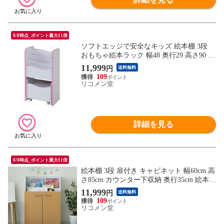
8/8時点_ポイント最大11倍
ソフトエッジで安全なキッズ 絵本棚 3段
おもちゃ絵本ラック 幅48 奥行29 高さ90 こ
ども絵本ラック キャスター付きラック ピ
11,999
円
送料無料
ンク【送料無料】
109
リコメン堂
詳細を見る
8/8時点_ポイント最大11倍
絵本棚 3段 扉付き キャビネット 幅60cm 高
さ85cm カウンター下収納 奥行35cm 絵本
カウンター下 収納 子供部屋 絵本ラック
11,999
円
送料無料
【送料無料】
109
リコメン堂