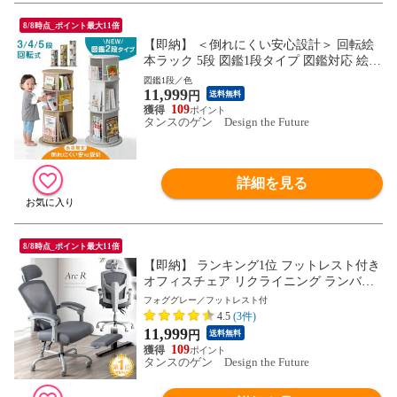
8/8時点_ポイント最大11倍
【即納】 ＜倒れにくい安心設計＞ 回転絵
本ラック 5段 図鑑1段タイプ 図鑑対応 絵本
棚 収納 本棚 回転本棚 絵本ラック 回転ラ
図鑑1段／色
11,999
ック 回転式本棚 回転式 大容量 子供部屋
円
送料無料
子供用 絵本 図鑑 おしゃれ 49600317〔シャ
109
タンスのゲン Design the Future
ビーナチュラル〕
詳細を見る
8/8時点_ポイント最大11倍
【即納】 ランキング1位 フットレスト付き
オフィスチェア リクライニング ランバー
クッション 肘付き チェア デスクチェア ハ
フォググレー／フットレスト付
イバック ワークチェア パソコンチェア メ
4.5
(3件)
ッシュ フットレスト オットマン アームレ
11,999
円
送料無料
スト ヘッドレスト 31500062〔フォググレ
109
ー〕
タンスのゲン Design the Future