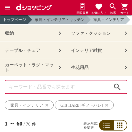
閲覧履歴
お気に入り
検索
カート
トップページ
家具・インテリア・キッチン
家具・インテリア
収納
ソファ・クッション
テーブル・チェア
インテリア雑貨
カーペット・ラグ・マッ
生花用品
ト
検索
家具・インテリア
Gift HARE[ギフトハレ]
1
～
60
表示形式
/
70
件
を変更