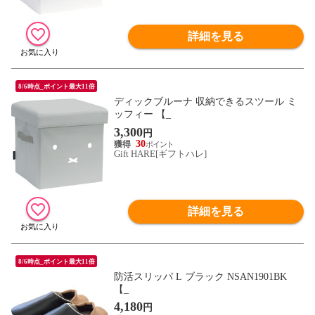
詳細を見る
8/6時点_ポイント最大11倍
ディックブルーナ 収納できるスツール ミ
ッフィー 【_
3,300
円
30
Gift HARE[ギフトハレ]
詳細を見る
8/6時点_ポイント最大11倍
防活スリッパ L ブラック NSAN1901BK
【_
4,180
円