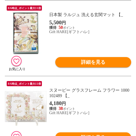
8/6時点_ポイント最大11倍
日本製 ラルジュ 洗える玄関マット 【_
5,500
円
50
Gift HARE[ギフトハレ]
詳細を見る
8/6時点_ポイント最大11倍
スヌーピー グラスフレーム フラワー 1000
102489 【_
4,180
円
38
Gift HARE[ギフトハレ]