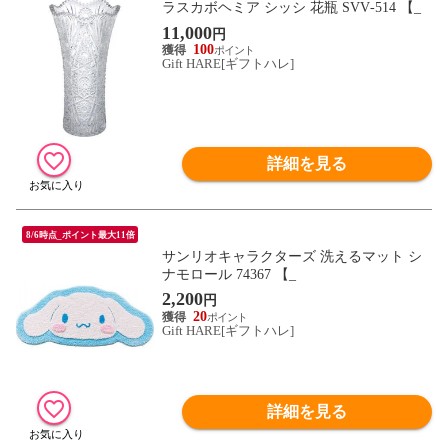
ラスカボヘミア シッシ 花瓶 SVV‐514 【_
11,000
円
100
Gift HARE[ギフトハレ]
詳細を見る
8/6時点_ポイント最大11倍
サンリオキャラクターズ 洗えるマット シ
ナモロール 74367 【_
2,200
円
20
Gift HARE[ギフトハレ]
詳細を見る