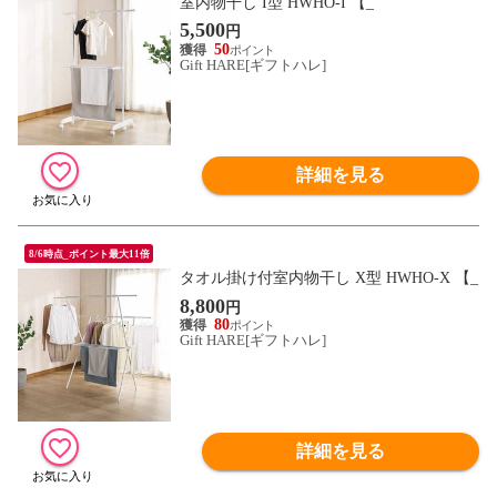
室内物干し I型 HWHO-I 【_
5,500
円
50
Gift HARE[ギフトハレ]
詳細を見る
8/6時点_ポイント最大11倍
タオル掛け付室内物干し X型 HWHO-X 【_
8,800
円
80
Gift HARE[ギフトハレ]
詳細を見る