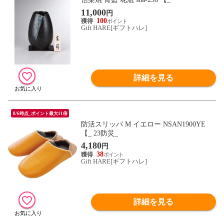
11,000
円
100
Gift HARE[ギフトハレ]
詳細を見る
8/6時点_ポイント最大11倍
防活スリッパ M イエロー NSAN1900YE
【_ 23防災_
4,180
円
38
Gift HARE[ギフトハレ]
詳細を見る