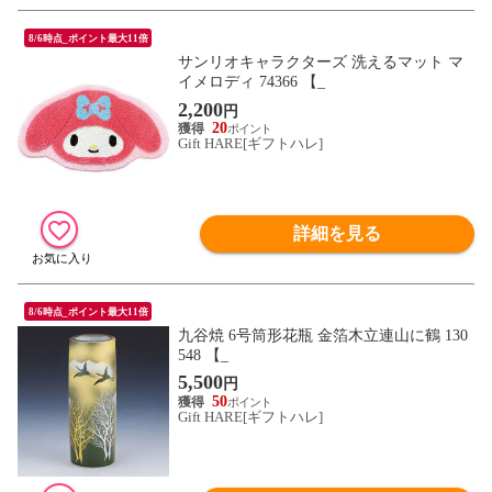
8/6時点_ポイント最大11倍
サンリオキャラクターズ 洗えるマット マ
イメロディ 74366 【_
2,200
円
20
Gift HARE[ギフトハレ]
詳細を見る
8/6時点_ポイント最大11倍
九谷焼 6号筒形花瓶 金箔木立連山に鶴 130
548 【_
5,500
円
50
Gift HARE[ギフトハレ]