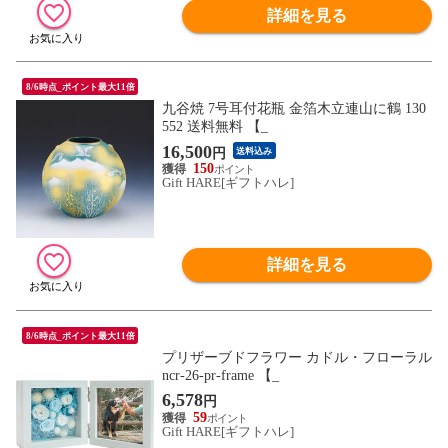
詳細を見る
8/6時点_ポイント最大11倍
九谷焼 7号耳付花瓶 金箔木立連山に鶴 130
552 送料無料 【_
16,500
円
送料込み
150
Gift HARE[ギフトハレ]
詳細を見る
8/6時点_ポイント最大11倍
プリザーブドフラワー カドル・フローラル
ncr-26-pr-frame 【_
6,578
円
59
Gift HARE[ギフトハレ]