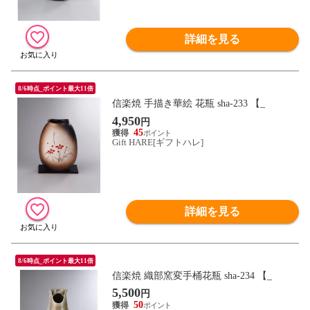
詳細を見る
8/6時点_ポイント最大11倍
信楽焼 手描き華絵 花瓶 sha-233 【_
4,950
円
45
Gift HARE[ギフトハレ]
詳細を見る
8/6時点_ポイント最大11倍
信楽焼 織部窯変手桶花瓶 sha-234 【_
5,500
円
50