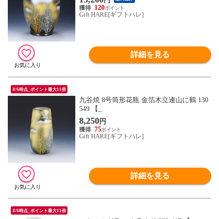
円
120
Gift HARE[ギフトハレ]
詳細を見る
8/6時点_ポイント最大11倍
九谷焼 8号筒形花瓶 金箔木立連山に鶴 130
549 【_
8,250
円
75
Gift HARE[ギフトハレ]
詳細を見る
8/6時点_ポイント最大11倍