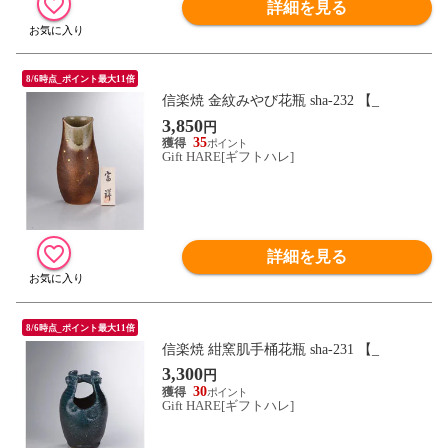
詳細を見る
8/6時点_ポイント最大11倍
信楽焼 金紋みやび花瓶 sha-232 【_
3,850
円
35
Gift HARE[ギフトハレ]
詳細を見る
8/6時点_ポイント最大11倍
信楽焼 紺窯肌手桶花瓶 sha-231 【_
3,300
円
30
Gift HARE[ギフトハレ]