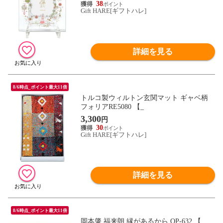
38
Gift HARE[ギフトハレ]
詳細を見る
8/6時点_ポイント最大11倍
トルコ製ウィルトン玄関マット ギャベ柄
フォリアRE5080 【_
3,300
円
30
Gift HARE[ギフトハレ]
詳細を見る
8/6時点_ポイント最大11倍
岡本肇 福来朗 縁があるから OP-632 【_