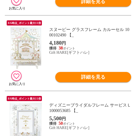
詳細を見る
8/6時点_ポイント最大11倍
スヌーピー グラスフレーム カルーセル 10
00102490 【_
4,180
円
38
Gift HARE[ギフトハレ]
詳細を見る
8/6時点_ポイント最大11倍
ディズニーブライダルフレーム サービスＬ
1000053685 【_
5,500
円
50
Gift HARE[ギフトハレ]