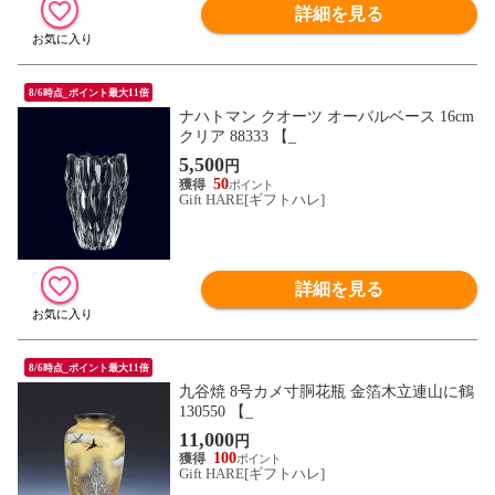
詳細を見る
8/6時点_ポイント最大11倍
ナハトマン クオーツ オーバルベース 16cm
クリア 88333 【_
5,500
円
50
Gift HARE[ギフトハレ]
詳細を見る
8/6時点_ポイント最大11倍
九谷焼 8号カメ寸胴花瓶 金箔木立連山に鶴
130550 【_
11,000
円
100
Gift HARE[ギフトハレ]