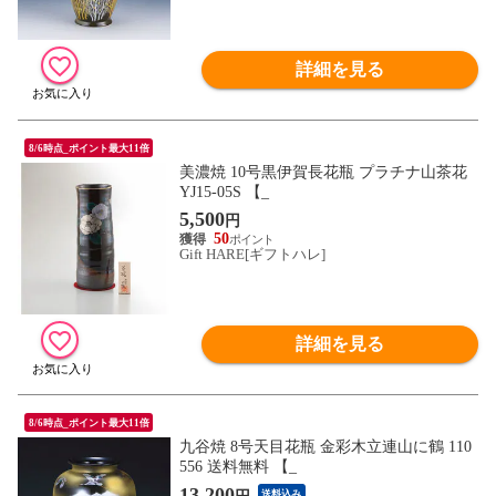
詳細を見る
8/6時点_ポイント最大11倍
美濃焼 10号黒伊賀長花瓶 プラチナ山茶花
YJ15‐05S 【_
5,500
円
50
Gift HARE[ギフトハレ]
詳細を見る
8/6時点_ポイント最大11倍
九谷焼 8号天目花瓶 金彩木立連山に鶴 110
556 送料無料 【_
13,200
送料込み