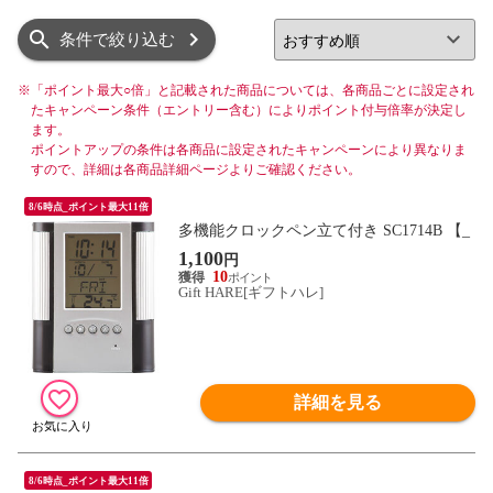
リスト
グリッド
条件で絞り込む
※
「ポイント最大○倍」と記載された商品については、各商品ごとに設定され
たキャンペーン条件（エントリー含む）によりポイント付与倍率が決定し
ます。
ポイントアップの条件は各商品に設定されたキャンペーンにより異なりま
すので、詳細は各商品詳細ページよりご確認ください。
8/6時点_ポイント最大11倍
多機能クロックペン立て付き SC1714B 【_
1,100
円
10
Gift HARE[ギフトハレ]
詳細を見る
8/6時点_ポイント最大11倍