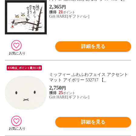
2,365
円
21
Gift HARE[ギフトハレ]
詳細を見る
8/6時点_ポイント最大11倍
ミッフィー ふわふわフェイス アクセント
マット アイボリー 532717 【_
2,750
円
25
Gift HARE[ギフトハレ]
詳細を見る