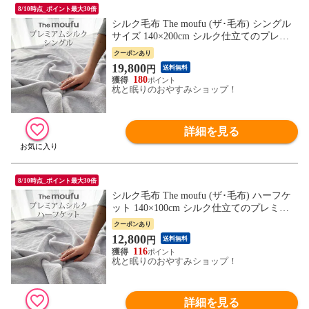
8/10時点_ポイント最大30倍
シルク毛布 The moufu (ザ･毛布) シングル
サイズ 140×200cm シルク仕立てのプレミ
アムな肌触り！暖かくお肌にも優しい贅沢
クーポンあり
な掛け毛布 掛け 敷き ブランケット 暖かい
19,800
円
送料無料
あったか 保温 冬 おしゃれ 厚手 軽量 日本
180
製 グレー 絹 高級
枕と眠りのおやすみショップ！
詳細を見る
8/10時点_ポイント最大30倍
シルク毛布 The moufu (ザ･毛布) ハーフケ
ット 140×100cm シルク仕立てのプレミア
ムな肌触り！暖かくお肌にも優しい贅沢な
クーポンあり
掛け毛布 掛け 敷き ブランケット 暖かい
12,800
円
送料無料
あったか 保温 冬 おしゃれ 厚手 軽量 日本
116
製 グレー 絹 高級
枕と眠りのおやすみショップ！
詳細を見る