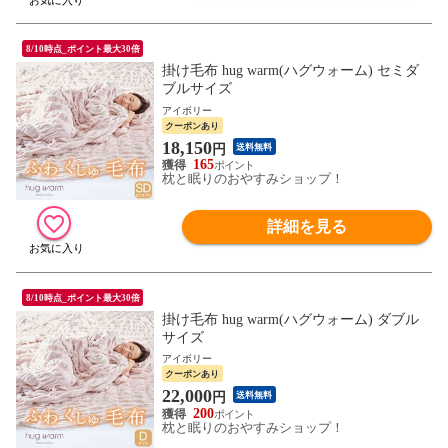
8/10時点_ポイント最大30倍
掛け毛布 hug warm(ハグウォーム) セミダ
ブルサイズ
アイボリー
クーポンあり
18,150
円
送料無料
165
枕と眠りのおやすみショップ！
詳細を見る
8/10時点_ポイント最大30倍
掛け毛布 hug warm(ハグウォーム) ダブル
サイズ
アイボリー
クーポンあり
22,000
円
送料無料
200
枕と眠りのおやすみショップ！