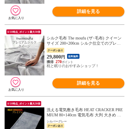
詳細を見る
8/10時点_ポイント最大30倍
シルク毛布 The moufu (ザ･毛布) クイーン
サイズ 200×200cm シルク仕立てのプレミ
アムな肌触り！暖かくお肌にも優しい贅沢
クーポンあり
な掛け毛布 掛け 敷き ブランケット 暖かい
29,800
円
送料無料
あったか 保温 冬 おしゃれ 厚手 軽量 日本
270
製 グレー 絹 高級
枕と眠りのおやすみショップ！
詳細を見る
8/10時点_ポイント最大30倍
洗える電気敷き毛布 HEAT CRACKER PRE
MIUM 80×140cm 電気毛布 大判 大きめ 暖
かい 毛布 もうふ おしゃれ おすすめ 人気
シルバーグレー
敷毛布 敷き 敷き毛布 高級 シングルサイズ
クーポンあり