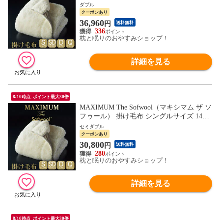
190cm セミダブルサイズ 160×190cm ダブ
ダブル
ルサイズ 180×190cm クイーンサイズ 200×1
クーポンあり
90cm
36,960
円
送料無料
336
枕と眠りのおやすみショップ！
詳細を見る
8/10時点_ポイント最大30倍
MAXIMUM The Sofwool（マキシマム ザ ソ
フゥール） 掛け毛布 シングルサイズ 140×
190cm セミダブルサイズ 160×190cm ダブ
セミダブル
ルサイズ 180×190cm クイーンサイズ 200×1
クーポンあり
90cm
30,800
円
送料無料
280
枕と眠りのおやすみショップ！
詳細を見る
8/10時点_ポイント最大30倍