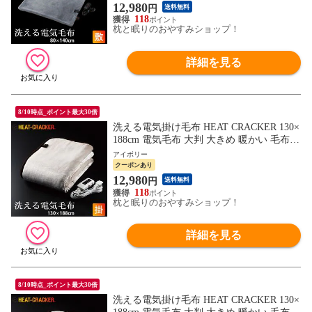
シングル 省エネ タイマー付き タイマー 無
12,980
円
送料無料
地 温度調整 節電 洗濯可能 丸洗い
118
枕と眠りのおやすみショップ！
詳細を見る
8/10時点_ポイント最大30倍
洗える電気掛け毛布 HEAT CRACKER 130×
188cm 電気毛布 大判 大きめ 暖かい 毛布
もうふ おしゃれ おすすめ 人気 掛毛布 掛
アイボリー
け 掛け毛布 フランネル シングルサイズ シ
クーポンあり
ングル 省エネ タイマー付き タイマー 無地
12,980
円
送料無料
温度調整 節電 洗濯可能 丸洗い 自動オフ
118
寝る時 全身
枕と眠りのおやすみショップ！
詳細を見る
8/10時点_ポイント最大30倍
洗える電気掛け毛布 HEAT CRACKER 130×