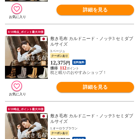
詳細を見る
8/10時点_ポイント最大30倍
敷き毛布 カルドニード・ノッテ3 セミダブ
ルサイズ
3.ベージュ
クーポンあり
12,375
円
送料無料
112
枕と眠りのおやすみショップ！
詳細を見る
8/10時点_ポイント最大30倍
敷き毛布 カルドニード・ノッテ3 セミダブ
ルサイズ
1.オーロラブラウン
クーポンあり