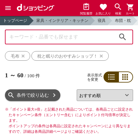
閲覧履歴
お気に入り
検索
カート
トップページ
家具・インテリア・キッチン
寝具
布団・枕
検索
毛布
枕と眠りのおやすみショップ！
1
～
60
表示形式
/
100
件
を変更
リスト
グリッド
条件で絞り込む
※
「ポイント最大○倍」と記載された商品については、各商品ごとに設定され
たキャンペーン条件（エントリー含む）によりポイント付与倍率が決定し
ます。
ポイントアップの条件は各商品に設定されたキャンペーンにより異なりま
すので、詳細は各商品詳細ページよりご確認ください。