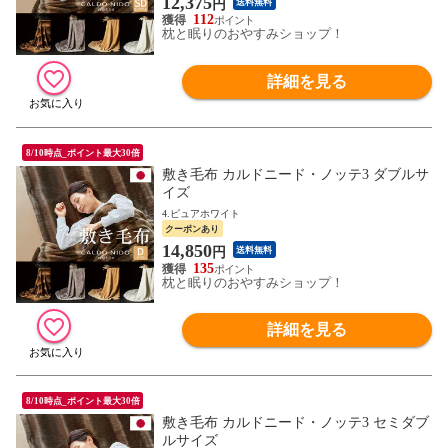
12,375
円
送料無料
112
枕と眠りのおやすみショップ！
詳細を見る
8/10時点_ポイント最大30倍
敷き毛布 カルドニード・ノッテ3 ダブルサ
イズ
4.ピュアホワイト
クーポンあり
14,850
円
送料無料
135
枕と眠りのおやすみショップ！
詳細を見る
8/10時点_ポイント最大30倍
敷き毛布 カルドニード・ノッテ3 セミダブ
ルサイズ