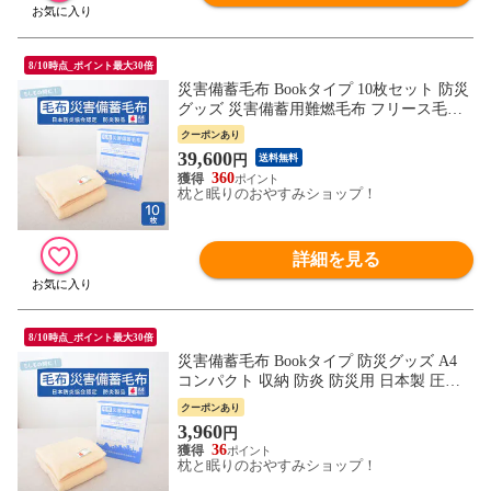
8/10時点_ポイント最大30倍
災害備蓄毛布 Bookタイプ 10枚セット 防災
グッズ 災害備蓄用難燃毛布 フリース毛布
コンパクト収納 防炎毛布 日本防炎協会認
クーポンあり
定毛布 防災用毛布 防災毛布 防災マーク 防
39,600
円
送料無料
災用品 圧縮
360
枕と眠りのおやすみショップ！
詳細を見る
8/10時点_ポイント最大30倍
災害備蓄毛布 Bookタイプ 防災グッズ A4
コンパクト 収納 防炎 防災用 日本製 圧縮
帰宅困難 防災マーク 難燃毛布 フリース 災
クーポンあり
害備蓄用 洗える 圧縮毛布 寝具 防寒 防寒
3,960
円
具 おすすめ 人気 寝る時 防災用品 1人暮ら
36
し 一人用 保管 企業 法人 家庭 災害時 災害
枕と眠りのおやすみショップ！
用