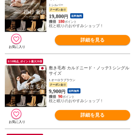
2.シルバー
クーポンあり
19,800
円
送料無料
180
枕と眠りのおやすみショップ！
詳細を見る
8/10時点_ポイント最大30倍
敷き毛布 カルドニード・ノッテ3 シングル
サイズ
1.オーロラブラウン
クーポンあり
9,900
円
送料無料
90
枕と眠りのおやすみショップ！
詳細を見る