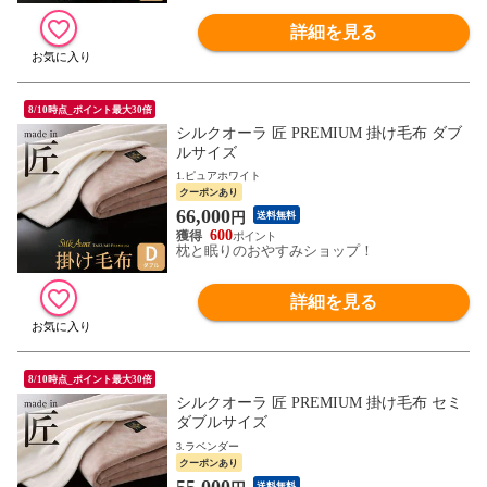
詳細を見る
8/10時点_ポイント最大30倍
シルクオーラ 匠 PREMIUM 掛け毛布 ダブ
ルサイズ
1.ピュアホワイト
クーポンあり
66,000
円
送料無料
600
枕と眠りのおやすみショップ！
詳細を見る
8/10時点_ポイント最大30倍
シルクオーラ 匠 PREMIUM 掛け毛布 セミ
ダブルサイズ
3.ラベンダー
クーポンあり
55,000
送料無料