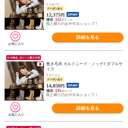
2.シルバー
クーポンあり
12,375
円
送料無料
112
枕と眠りのおやすみショップ！
詳細を見る
8/10時点_ポイント最大30倍
敷き毛布 カルドニード・ノッテ3 ダブルサ
イズ
3.ベージュ
クーポンあり
14,850
円
送料無料
135
枕と眠りのおやすみショップ！
詳細を見る