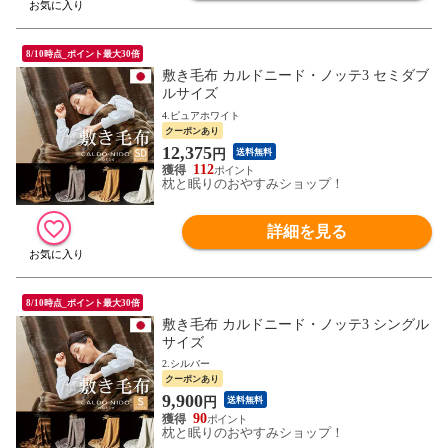
8/10時点_ポイント最大30倍
敷き毛布 カルドニード・ノッテ3 セミダブ
ルサイズ
4.ピュアホワイト
クーポンあり
12,375
円
送料無料
112
枕と眠りのおやすみショップ！
詳細を見る
8/10時点_ポイント最大30倍
敷き毛布 カルドニード・ノッテ3 シングル
サイズ
2.シルバー
クーポンあり
9,900
円
送料無料
90
枕と眠りのおやすみショップ！