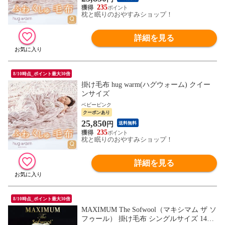
235
枕と眠りのおやすみショップ！
詳細を見る
8/10時点_ポイント最大30倍
掛け毛布 hug warm(ハグウォーム) クイー
ンサイズ
ベビーピンク
クーポンあり
25,850
円
送料無料
235
枕と眠りのおやすみショップ！
詳細を見る
8/10時点_ポイント最大30倍
MAXIMUM The Sofwool（マキシマム ザ ソ
フゥール） 掛け毛布 シングルサイズ 140×