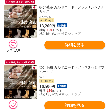
8/10時点_ポイント最大30倍
掛け毛布 カルドニード・ノッテ3 シングル
サイズ
3.ベージュ
クーポンあり
13,200
円
送料無料
120
枕と眠りのおやすみショップ！
詳細を見る
8/10時点_ポイント最大30倍
掛け毛布 カルドニード・ノッテ3 セミダブ
ルサイズ
3.ベージュ
クーポンあり
16,500
円
送料無料
150
枕と眠りのおやすみショップ！
詳細を見る