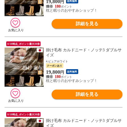
19,800
円
送料無料
180
枕と眠りのおやすみショップ！
詳細を見る
8/10時点_ポイント最大30倍
掛け毛布 カルドニード・ノッテ3 ダブルサ
イズ
4.ピュアホワイト
クーポンあり
19,800
円
送料無料
180
枕と眠りのおやすみショップ！
詳細を見る
8/10時点_ポイント最大30倍
掛け毛布 カルドニード・ノッテ3 ダブルサ
イズ