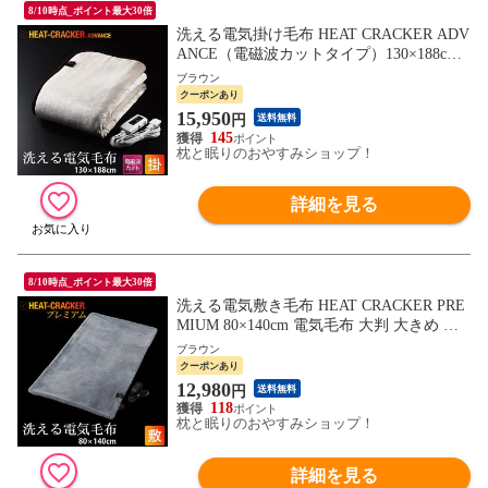
8/10時点_ポイント最大30倍
洗える電気掛け毛布 HEAT CRACKER ADV
ANCE（電磁波カットタイプ）130×188cm
電気毛布 大判 大きめ 暖かい 毛布 もうふ
ブラウン
おしゃれ 掛毛布 掛け 掛け毛布 フランネル
クーポンあり
シングルサイズ シングル 省エネ タイマー
15,950
円
送料無料
付き 温度調整 節電 洗濯可能 丸洗い 自動
145
オフ 寝る時
枕と眠りのおやすみショップ！
詳細を見る
8/10時点_ポイント最大30倍
洗える電気敷き毛布 HEAT CRACKER PRE
MIUM 80×140cm 電気毛布 大判 大きめ 暖
かい 毛布 もうふ おしゃれ おすすめ 人気
ブラウン
敷毛布 敷き 敷き毛布 高級 シングルサイズ
クーポンあり
シングル 省エネ タイマー付き タイマー 無
12,980
円
送料無料
地 温度調整 節電 洗濯可能 丸洗い
118
枕と眠りのおやすみショップ！
詳細を見る