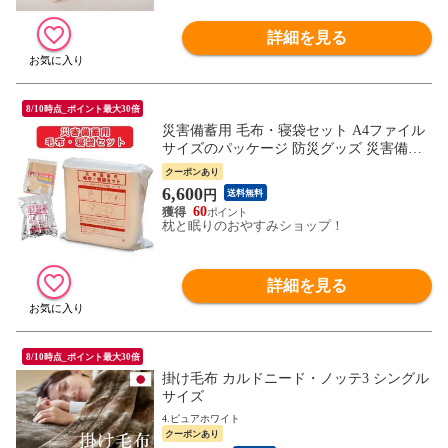
詳細を見る
8/10時点_ポイント最大30倍
災害備蓄用 毛布・寝袋セット A4ファイル
サイズのパッケージ 防災グッズ 災害備蓄
用難燃毛布 寝袋 防災 フリース 毛布 コン
クーポンあり
パクト収納 シングル 防炎毛布 日本防炎協
6,600
円
送料無料
会認定毛布 防災用毛布 防災用品 圧縮 非常
60
用 帰宅困難時
枕と眠りのおやすみショップ！
詳細を見る
8/10時点_ポイント最大30倍
掛け毛布 カルドニード・ノッテ3 シングル
サイズ
4.ピュアホワイト
クーポンあり