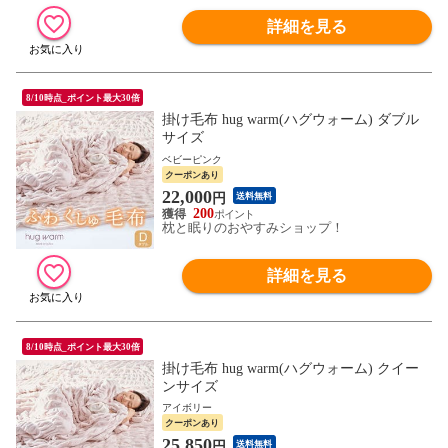
詳細を見る
8/10時点_ポイント最大30倍
掛け毛布 hug warm(ハグウォーム) ダブル
サイズ
ベビーピンク
クーポンあり
22,000
円
送料無料
200
枕と眠りのおやすみショップ！
詳細を見る
8/10時点_ポイント最大30倍
掛け毛布 hug warm(ハグウォーム) クイー
ンサイズ
アイボリー
クーポンあり
25,850
円
送料無料