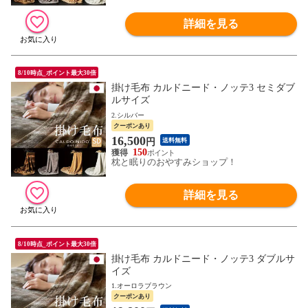
詳細を見る
8/10時点_ポイント最大30倍
掛け毛布 カルドニード・ノッテ3 セミダブ
ルサイズ
2.シルバー
クーポンあり
16,500
円
送料無料
150
枕と眠りのおやすみショップ！
詳細を見る
8/10時点_ポイント最大30倍
掛け毛布 カルドニード・ノッテ3 ダブルサ
イズ
1.オーロラブラウン
クーポンあり