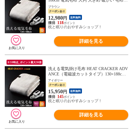
188cm 電気毛布 大判 大きめ 暖かい 毛布
もうふ おしゃれ おすすめ 人気 掛毛布 掛
ブラウン
け 掛け毛布 フランネル シングルサイズ シ
クーポンあり
ングル 省エネ タイマー付き タイマー 無地
12,980
円
送料無料
温度調整 節電 洗濯可能 丸洗い 自動オフ
118
寝る時 全身
枕と眠りのおやすみショップ！
詳細を見る
8/10時点_ポイント最大30倍
洗える電気掛け毛布 HEAT CRACKER ADV
ANCE（電磁波カットタイプ）130×188cm
電気毛布 大判 大きめ 暖かい 毛布 もうふ
アイボリー
おしゃれ 掛毛布 掛け 掛け毛布 フランネル
クーポンあり
シングルサイズ シングル 省エネ タイマー
15,950
円
送料無料
付き 温度調整 節電 洗濯可能 丸洗い 自動
145
オフ 寝る時
枕と眠りのおやすみショップ！
詳細を見る