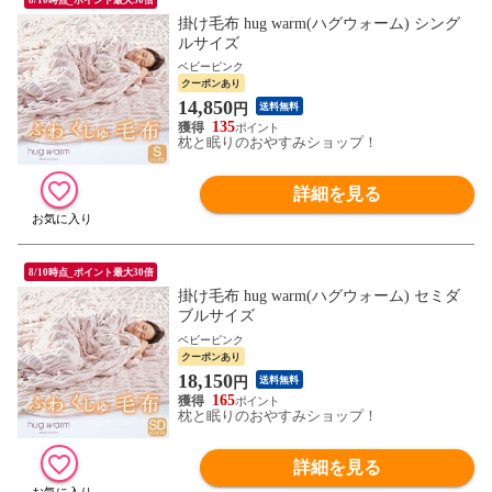
掛け毛布 hug warm(ハグウォーム) シング
ルサイズ
ベビーピンク
クーポンあり
14,850
円
送料無料
135
枕と眠りのおやすみショップ！
詳細を見る
8/10時点_ポイント最大30倍
掛け毛布 hug warm(ハグウォーム) セミダ
ブルサイズ
ベビーピンク
クーポンあり
18,150
円
送料無料
165
枕と眠りのおやすみショップ！
詳細を見る