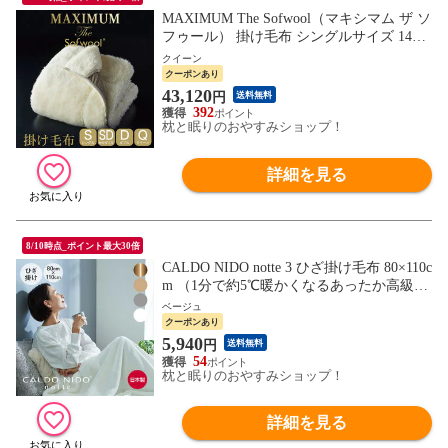
MAXIMUM The Sofwool（マキシマム ザ ソ
フゥール） 掛け毛布 シングルサイズ 140×
190cm セミダブルサイズ 160×190cm ダブ
クイーン
ルサイズ 180×190cm クイーンサイズ 200×1
クーポンあり
90cm
43,120
円
送料無料
392
枕と眠りのおやすみショップ！
詳細を見る
8/10時点_ポイント最大30倍
CALDO NIDO notte 3 ひざ掛け毛布 80×110c
m （1分で約5℃暖かくなるあったか高級ひ
ざ掛け毛布）カルドニードノッテ3 暖かい
ベージュ
日本製 ブランケット 洗える 洗濯可能 泉大
クーポンあり
津 発熱 吸湿 アクリル 冬用 大人 子供 男性
5,940
円
送料無料
女性 軽い 軽量 誕生日 ギフト プレゼント
54
枕と眠りのおやすみショップ！
詳細を見る