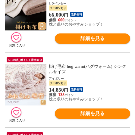
3.ラベンダー
クーポンあり
66,000
円
送料無料
600
枕と眠りのおやすみショップ！
詳細を見る
8/10時点_ポイント最大30倍
掛け毛布 hug warm(ハグウォーム) シング
ルサイズ
アイボリー
クーポンあり
14,850
円
送料無料
135
枕と眠りのおやすみショップ！
詳細を見る
8/10時点_ポイント最大30倍