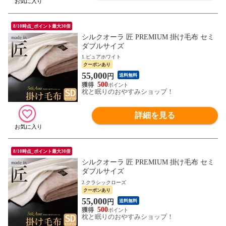
8/10時点_ポイント最大30倍
シルクオーラ 匠 PREMIUM 掛け毛布 セミ
ダブルサイズ
1.ピュアホワイト
クーポンあり
55,000
円
送料無料
500
枕と眠りのおやすみショップ！
詳細を見る
8/10時点_ポイント最大30倍
シルクオーラ 匠 PREMIUM 掛け毛布 セミ
ダブルサイズ
2.クラシックローズ
クーポンあり
55,000
円
送料無料
500
枕と眠りのおやすみショップ！