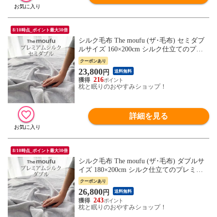
8/10時点_ポイント最大30倍
シルク毛布 The moufu (ザ･毛布) セミダブ
ルサイズ 160×200cm シルク仕立てのプレ
ミアムな肌触り！暖かくお肌にも優しい贅
クーポンあり
沢な掛け毛布 掛け 敷き ブランケット 暖か
23,800
円
送料無料
い あったか 保温 冬 おしゃれ 厚手 軽量 日
216
本製 グレー 絹 高級
枕と眠りのおやすみショップ！
詳細を見る
8/10時点_ポイント最大30倍
シルク毛布 The moufu (ザ･毛布) ダブルサ
イズ 180×200cm シルク仕立てのプレミア
ムな肌触り！暖かくお肌にも優しい贅沢な
クーポンあり
掛け毛布 掛け 敷き ブランケット 暖かい
26,800
円
送料無料
あったか 保温 冬 おしゃれ 厚手 軽量 日本
243
製 グレー 絹 高級
枕と眠りのおやすみショップ！