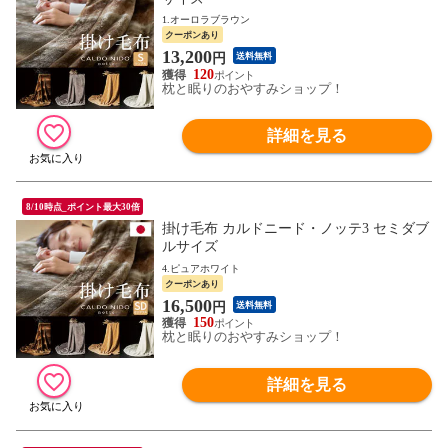
1.オーロラブラウン
クーポンあり
13,200
円
送料無料
120
枕と眠りのおやすみショップ！
詳細を見る
8/10時点_ポイント最大30倍
掛け毛布 カルドニード・ノッテ3 セミダブ
ルサイズ
4.ピュアホワイト
クーポンあり
16,500
円
送料無料
150
枕と眠りのおやすみショップ！
詳細を見る