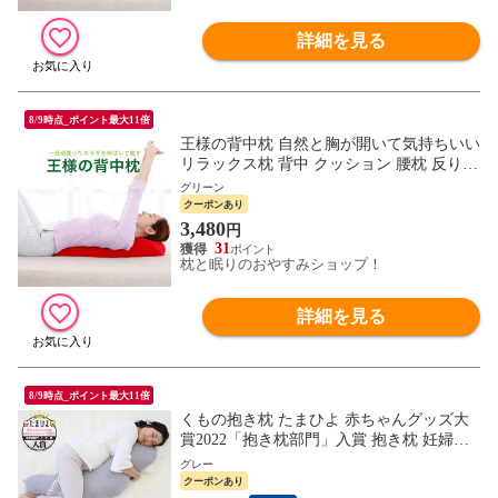
詳細を見る
8/9時点_ポイント最大11倍
王様の背中枕 自然と胸が開いて気持ちいい
リラックス枕 背中 クッション 腰枕 反り腰
平背 巻き肩 猫背 スマホ首 背中伸ばし 肩
グリーン
肩甲骨 姿勢 矯正 健康 寝ながら エクササ
クーポンあり
イズ ポール 胸を開く まくら グッズ ビー
3,480
円
ズ 整体
31
枕と眠りのおやすみショップ！
詳細を見る
8/9時点_ポイント最大11倍
くもの抱き枕 たまひよ 赤ちゃんグッズ大
賞2022「抱き枕部門」入賞 抱き枕 妊婦抱
き枕 妊婦 妊娠 にんぷ かわいい 可愛い 授
グレー
乳クッション マタニティ マタニティー マ
クーポンあり