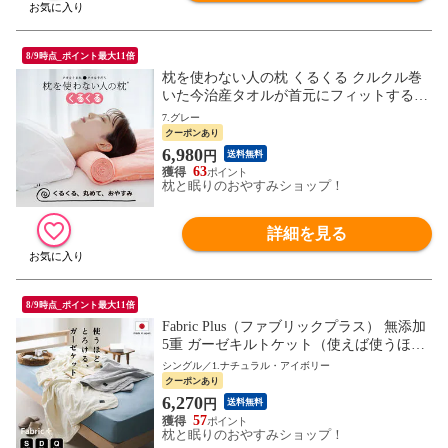
8/9時点_ポイント最大11倍
枕を使わない人の枕 くるくる クルクル巻
いた今治産タオルが首元にフィットする超
低めのタオル枕 クルクル枕 タオル 今治 首
7.グレー
フィット 首元 支える 枕 低め 低い 低めの
クーポンあり
枕 プレゼント ギフト おすすめ 人気 タオ
6,980
円
送料無料
ル枕 まくら 吸水 仰向け
63
枕と眠りのおやすみショップ！
詳細を見る
8/9時点_ポイント最大11倍
Fabric Plus（ファブリックプラス） 無添加
5重 ガーゼキルトケット（使えば使うほど
ふんわり柔らかくなるガーゼケット）
シングル／1.ナチュラル・アイボリー
クーポンあり
6,270
円
送料無料
57
枕と眠りのおやすみショップ！