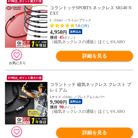
8/9時点_ポイント最大11倍
コラントッテSPORTS ネックレス SR140 N
EXT
L（51cm）／ライム×ブラック
5.0
(2件)
4,950
円
送料込み
45
［磁気ネックレスの通販］ほぐしやLABO
詳細を見る
8/9時点_ポイント最大11倍
コラントッテ 磁気ネックレス クレスト プ
レミアム
Lサイズ（51cm）／プレミアムシルバー
9,900
円
送料込み
90
［磁気ネックレスの通販］ほぐしやLABO
詳細を見る