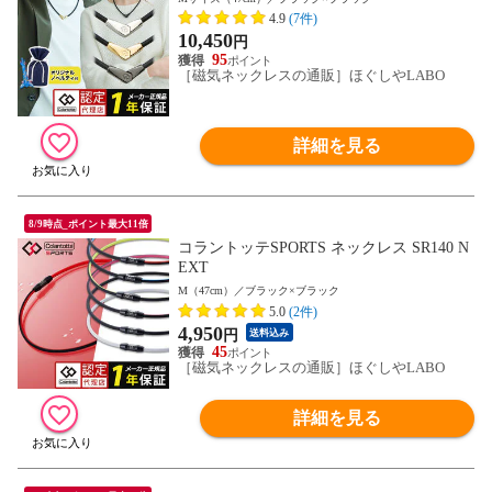
4.9
(7件)
10,450
円
95
［磁気ネックレスの通販］ほぐしやLABO
詳細を見る
8/9時点_ポイント最大11倍
コラントッテSPORTS ネックレス SR140 N
EXT
M（47cm）／ブラック×ブラック
5.0
(2件)
4,950
円
送料込み
45
［磁気ネックレスの通販］ほぐしやLABO
詳細を見る