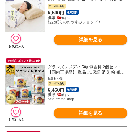
高級 片面 シルク100％ 綿100 キヌミン 43 6
クーポンあり
3 丈夫 長持ち 髪の毛 ヘアケア ピロケース
6,600
円
送料無料
女性
60
枕と眠りのおやすみショップ！
詳細を見る
8/9時点_ポイント最大11倍
グランズレメディ 50g 無香料 2個セット
【国内正規品】 単品 PL保証 消臭 粉 靴の
消臭 パウダー 魔法の粉 足 匂い 臭い にお
無香料×2個
い 消臭 防臭 抗菌 スニーカー ブーツ 下駄
クーポンあり
箱 モアビビ メール便不可
6,450
円
送料無料
58
ease-aroma-shop
詳細を見る