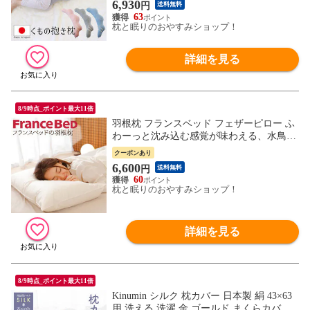
タニティ抱き枕 マタニティー抱き枕 シム
6,930
円
送料無料
ス位 雲 サンデシカ
63
枕と眠りのおやすみショップ！
詳細を見る
8/9時点_ポイント最大11倍
羽根枕 フランスベッド フェザーピロー ふ
わーっと沈み込む感覚が味わえる、水鳥の
羽根をふんだんに使用した羽根枕 枕 羽根
クーポンあり
フェザー フェザー枕 ホテル ホテル仕様 柔
6,600
円
送料無料
らかい 柔らかい枕 柔らかいまくら 柔らか
60
まくら おすすめ
枕と眠りのおやすみショップ！
詳細を見る
8/9時点_ポイント最大11倍
Kinumin シルク 枕カバー 日本製 絹 43×63
用 洗える 洗濯 金 ゴールド まくらカバー