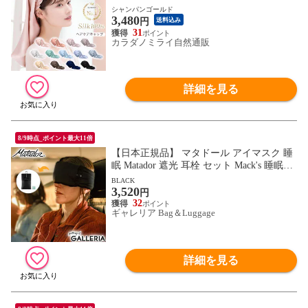
ケアキャップ 45cm】ロングヘア ナイトキ
シャンパンゴールド
3,480
ャップ ロング 筒 シルク100％ 筒状 6A シ
円
送料込み
ルクキャップ 髪 レディース 睡眠 就寝用
31
カラダノミライ自然通販
帽子 女性 シルク製 保湿 摩擦 ヘアケア プ
レゼント 美容師
詳細を見る
8/9時点_ポイント最大11倍
【日本正規品】 マタドール アイマスク 睡
眠 Matador 遮光 耳栓 セット Mack's 睡眠用
遮音 通気性 旅行 移動 機内 飛行機 キャン
BLACK
3,520
プ コンパクト ポケッタブル 調整可能 スリ
円
ープマスク+イヤープラグス
32
ギャレリア Bag＆Luggage
詳細を見る