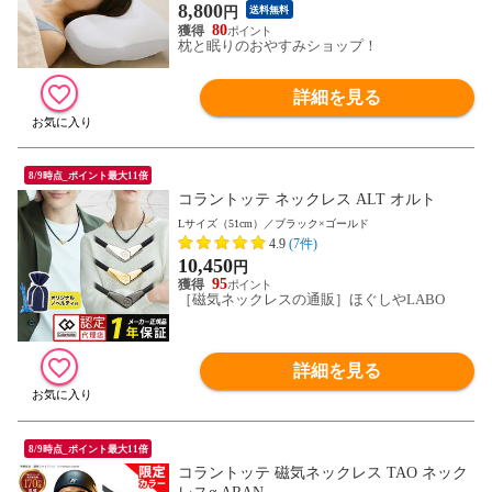
ラ makura 安眠 首 硬い 頸椎 快眠 夢枕 おす
8,800
円
送料無料
すめ 人気 ゆめまくら
80
枕と眠りのおやすみショップ！
詳細を見る
8/9時点_ポイント最大11倍
コラントッテ ネックレス ALT オルト
Lサイズ（51cm）／ブラック×ゴールド
4.9
(7件)
10,450
円
95
［磁気ネックレスの通販］ほぐしやLABO
詳細を見る
8/9時点_ポイント最大11倍
コラントッテ 磁気ネックレス TAO ネック