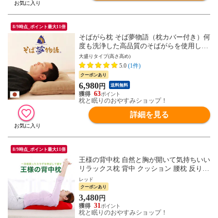
8/9時点_ポイント最大11倍
そばがら枕 そば夢物語（枕カバー付き）何
度も洗浄した高品質のそばがらを使用した
そばがら好きのための枕 まくら そば殻 洗
大盛りタイプ(高さ高め)
える 硬め 固め かため 高め 高い 低め 低い
5.0
(1件)
固めの枕 涼感 夏 そばから 蕎麦殻 日本製
クーポンあり
おすすめ 高級
6,980
円
送料無料
63
枕と眠りのおやすみショップ！
詳細を見る
8/9時点_ポイント最大11倍
王様の背中枕 自然と胸が開いて気持ちいい
リラックス枕 背中 クッション 腰枕 反り腰
平背 巻き肩 猫背 スマホ首 背中伸ばし 肩
レッド
肩甲骨 姿勢 矯正 健康 寝ながら エクササ
クーポンあり
イズ ポール 胸を開く まくら グッズ ビー
3,480
円
ズ 整体
31
枕と眠りのおやすみショップ！