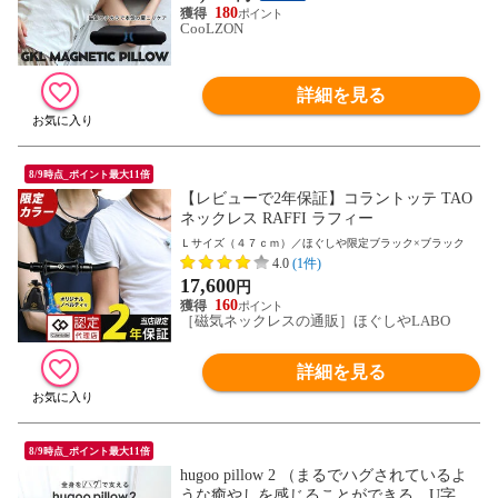
w MG 新生活 管理医療機器 お父さん
180
CooLZON
詳細を見る
8/9時点_ポイント最大11倍
【レビューで2年保証】コラントッテ TAO
ネックレス RAFFI ラフィー
Ｌサイズ（４７ｃｍ）／ほぐしや限定ブラック×ブラック
4.0
(1件)
17,600
円
160
［磁気ネックレスの通販］ほぐしやLABO
詳細を見る
8/9時点_ポイント最大11倍
hugoo pillow 2 （まるでハグされているよ
うな癒やしを感じることができる、U字型