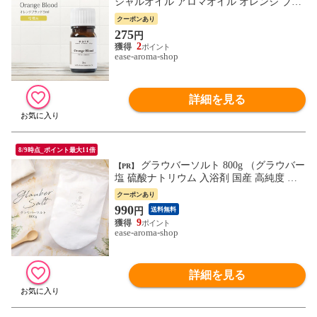
シャルオイル アロマオイル オレンジ ブラ
ッドオレンジ AEAJ表示基準適合認定精油
クーポンあり
275
円
2
ease-aroma-shop
詳細を見る
8/9時点_ポイント最大11倍
グラウバーソルト 800g （グラウバー
【PR】
塩 硫酸ナトリウム 入浴剤 国産 高純度 無
香料 バスソルト お風呂 浴用化粧品 追い炊
クーポンあり
き可 温浴 温泉 発汗 芒硝）
990
円
送料無料
9
ease-aroma-shop
詳細を見る