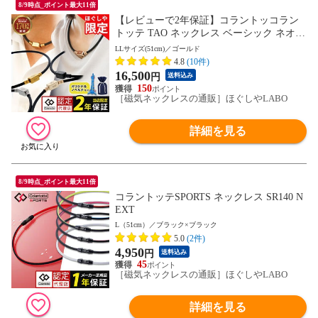
8/9時点_ポイント最大11倍
【レビューで2年保証】コラントッコラン
トッテ TAO ネックレス ベーシック ネオ
当店限定
LLサイズ(51cm)／ゴールド
4.8
(10件)
16,500
円
送料込み
150
［磁気ネックレスの通販］ほぐしやLABO
詳細を見る
8/9時点_ポイント最大11倍
コラントッテSPORTS ネックレス SR140 N
EXT
L（51cm）／ブラック×ブラック
5.0
(2件)
4,950
円
送料込み
45
［磁気ネックレスの通販］ほぐしやLABO
詳細を見る