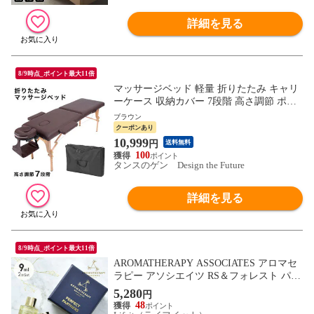
詳細を見る
8/9時点_ポイント最大11倍
マッサージベッド 軽量 折りたたみ キャリ
ーケース 収納カバー 7段階 高さ調節 ポー
タブル エステベッド マッサージ マッサー
ブラウン
ジ台 施術台 エステ台 マッサージベット ベ
クーポンあり
ット ベッド 折り畳み 収納 6519001306〔ブ
10,999
円
送料無料
ラウン〕【予約】8月中旬※8/20までに出荷
100
予定
タンスのゲン Design the Future
詳細を見る
8/9時点_ポイント最大11倍
AROMATHERAPY ASSOCIATES アロマセ
ラピー アソシエイツ RS＆フォレスト パー
フェクトパートナーズ AT-02077 入浴剤 バ
5,280
円
スオイル おしゃれ ギフト セット アロマ
48
ローズ