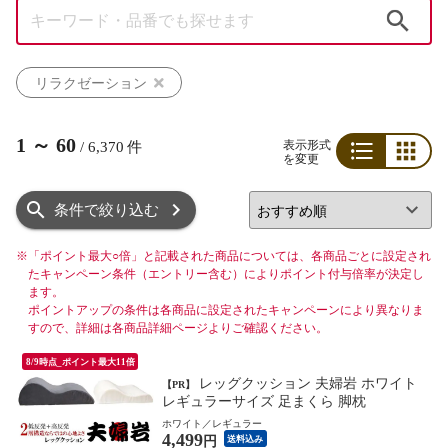
検索
リラクゼーション
1
～
60
表示形式
/
6,370
件
を変更
リスト
グリッド
条件で絞り込む
※
「ポイント最大○倍」と記載された商品については、各商品ごとに設定され
たキャンペーン条件（エントリー含む）によりポイント付与倍率が決定し
ます。
ポイントアップの条件は各商品に設定されたキャンペーンにより異なりま
すので、詳細は各商品詳細ページよりご確認ください。
8/9時点_ポイント最大11倍
レッグクッション 夫婦岩 ホワイト
【PR】
レギュラーサイズ 足まくら 脚枕
ホワイト／レギュラー
4,499
円
送料込み