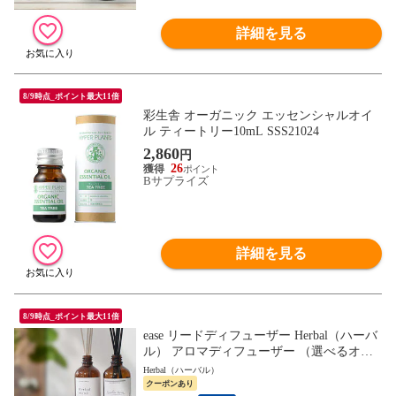
詳細を見る
8/9時点_ポイント最大11倍
彩生舎 オーガニック エッセンシャルオイ
ル ティートリー10mL SSS21024
2,860
円
26
Bサプライズ
詳細を見る
8/9時点_ポイント最大11倍
ease リードディフューザー Herbal（ハーバ
ル） アロマディフューザー （選べるオイ
ル100ml・スティック3mm6本×2セット・説
Herbal（ハーバル）
明書) ルームフレグランス ギフト メール便
クーポンあり