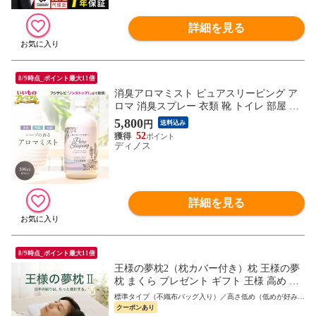
詳細を見る
8/9時点_ポイント最大11倍
消臭アロマミスト ピュアスリーピング ア
ロマ 消臭スプレー 衣類 靴 トイレ 部屋 生
乾き臭 体臭 加齢臭 消臭 アロマミスト 除
5,800
円
送料込み
菌スプレー 抗菌スプレー AR2476
52
ディノス
詳細を見る
8/9時点_ポイント最大11倍
王様の夢枕2（枕カバー付き）枕 王様の夢
枕 まくら プレゼント ギフト 王様 高め 高
い 低い 低め 硬め 固め かため 洗える ビー
標準タイプ（不織布バッグ入り）／高さ低め（低めが好みの
ズ 王様の枕 大きい ストレートネック マク
かた向け）
クーポンあり