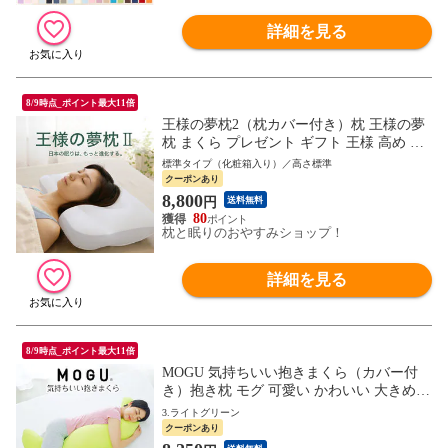
詳細を見る
8/9時点_ポイント最大11倍
王様の夢枕2（枕カバー付き）枕 王様の夢
枕 まくら プレゼント ギフト 王様 高め 高
い 低い 低め 硬め 固め かため 洗える ビー
標準タイプ（化粧箱入り）／高さ標準
ズ 王様の枕 大きい ストレートネック マク
クーポンあり
ラ makura 安眠 首 硬い 頸椎 快眠 夢枕 おす
8,800
円
送料無料
すめ 人気 ゆめまくら
80
枕と眠りのおやすみショップ！
詳細を見る
8/9時点_ポイント最大11倍
MOGU 気持ちいい抱きまくら（カバー付
き）抱き枕 モグ 可愛い かわいい 大きめ
マタニティ マタニティー 冷感 スキンケア
3.ライトグリーン
大きい ロング 洗える 妊婦 妊娠 シムス 男
クーポンあり
性 メンズ レディース 誕生日 だきまくら