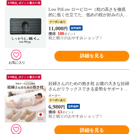
8/9時点_ポイント最大11倍
Low PilLow ローピロー（枕の高さを徹底
的に低く仕立てた、低めの枕が好みの人向
けの枕） 低反発 ウレタン 竹炭 仰向け寝
クーポンあり
低め まくら 薄い 柔らかい 柔らかめ 男性
11,000
円
送料無料
女性 安眠 快眠 ストレートネック 黒 ブラ
100
ック
枕と眠りのおやすみショップ！
詳細を見る
8/9時点_ポイント最大11倍
妊婦さんのための抱き枕 お腹の大きな妊婦
さんがリラックスできる姿勢をサポートす
る抱きまくら 抱き枕 妊婦抱き枕 抱き枕妊
ボーダー
婦 妊娠用 妊婦用 にんぷ マタニティ マタ
クーポンあり
ニティー マタニティ抱き枕 シムス位 人気
6,980
円
送料無料
シムス 出産祝い プレゼント ギフト
63
枕と眠りのおやすみショップ！
詳細を見る