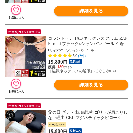
詳細を見る
8/9時点_ポイント最大11倍
コラントッテ TAO ネックレス スリム RAF
FI mini ブラック×シャンパンゴールド 母の
日
Lサイズ(47cm)／シャンパンゴールド
5.0
(2件)
19,800
円
送料込み
180
［磁気ネックレスの通販］ほぐしやLABO
詳細を見る
8/9時点_ポイント最大11倍
父の日 ギフト 枕 磁気枕 ゴリラが肩こりし
ない理由 GKL マグネティックピロー GOR
ILLA SLEEP 肩こり 首こり 枕 まくら マク
クーポンあり
ラ 血流改善 ゴリラスリープ 永久磁石 pillo
19,800
円
送料込み