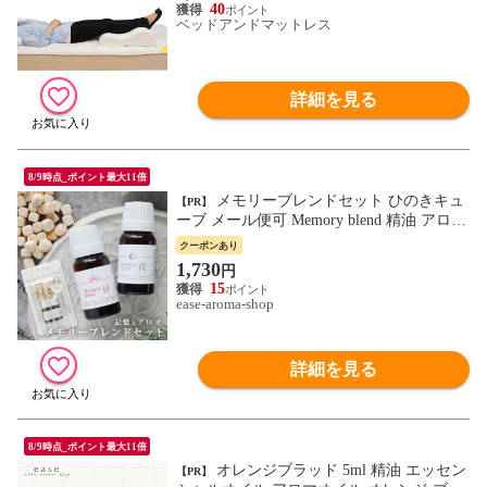
40
ベッドアンドマットレス
詳細を見る
8/9時点_ポイント最大11倍
メモリーブレンドセット ひのきキュ
【PR】
ーブ メール便可 Memory blend 精油 アロマ
ギフト プレゼント シニア 敬老の日 ブレン
クーポンあり
ドオイル ルームフレグランス ギフトカテ
1,730
円
ゴリー
15
ease-aroma-shop
詳細を見る
8/9時点_ポイント最大11倍
オレンジブラッド 5ml 精油 エッセン
【PR】