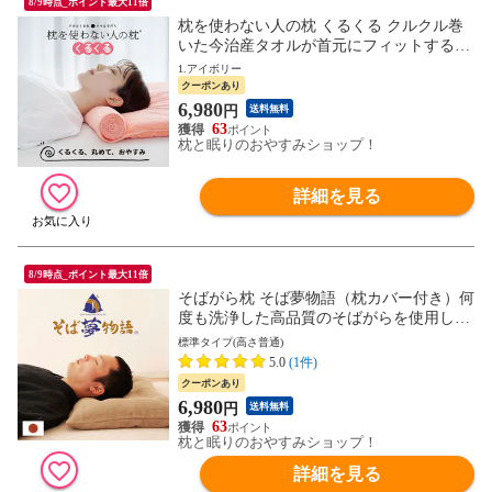
8/9時点_ポイント最大11倍
枕を使わない人の枕 くるくる クルクル巻
いた今治産タオルが首元にフィットする超
低めのタオル枕 クルクル枕 タオル 今治 首
1.アイボリー
フィット 首元 支える 枕 低め 低い 低めの
クーポンあり
枕 プレゼント ギフト おすすめ 人気 タオ
6,980
円
送料無料
ル枕 まくら 吸水 仰向け
63
枕と眠りのおやすみショップ！
詳細を見る
8/9時点_ポイント最大11倍
そばがら枕 そば夢物語（枕カバー付き）何
度も洗浄した高品質のそばがらを使用した
そばがら好きのための枕 まくら そば殻 洗
標準タイプ(高さ普通)
える 硬め 固め かため 高め 高い 低め 低い
5.0
(1件)
固めの枕 涼感 夏 そばから 蕎麦殻 日本製
クーポンあり
おすすめ 高級
6,980
円
送料無料
63
枕と眠りのおやすみショップ！
詳細を見る