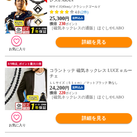
レスα ARAN
Mサイズ(43cm)／クラシックゴールド
4.0
(2件)
25,300
円
送料込み
230
［磁気ネックレスの通販］ほぐしやLABO
詳細を見る
8/9時点_ポイント最大11倍
コラントッテ 磁気ネックレス LUCE α ルー
チェ
ＬＬサイズ（５１ｃｍ）／マットブラック 艶なし
24,200
円
送料込み
220
［磁気ネックレスの通販］ほぐしやLABO
詳細を見る