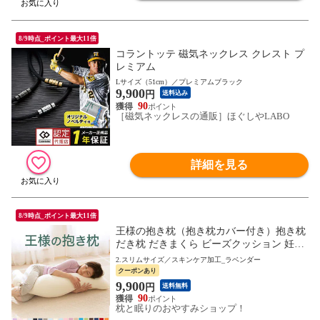
8/9時点_ポイント最大11倍
コラントッテ 磁気ネックレス クレスト プ
レミアム
Lサイズ（51cm）／プレミアムブラック
9,900
円
送料込み
90
［磁気ネックレスの通販］ほぐしやLABO
詳細を見る
8/9時点_ポイント最大11倍
王様の抱き枕（抱き枕カバー付き）抱き枕
だき枕 だきまくら ビーズクッション 妊婦
妊娠 マタニティ 授乳クッション 洗える 大
2.スリムサイズ／スキンケア加工_ラベンダー
きい 小さい 大きめ 小さめ ビーズ 男性 女
クーポンあり
性 可愛い ギフト プレゼント
9,900
円
送料無料
90
枕と眠りのおやすみショップ！