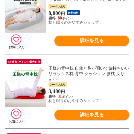
の抱き枕） ハグーピロー2
クーポンあり
8,800
円
送料無料
80
枕と眠りのおやすみショップ！
詳細を見る
8/9時点_ポイント最大11倍
王様の背中枕 自然と胸が開いて気持ちいい
リラックス枕 背中 クッション 腰枕 反り腰
平背 巻き肩 猫背 スマホ首 背中伸ばし 肩
ネイビー
肩甲骨 姿勢 矯正 健康 寝ながら エクササ
クーポンあり
イズ ポール 胸を開く まくら グッズ ビー
3,480
円
ズ 整体
31
枕と眠りのおやすみショップ！
詳細を見る