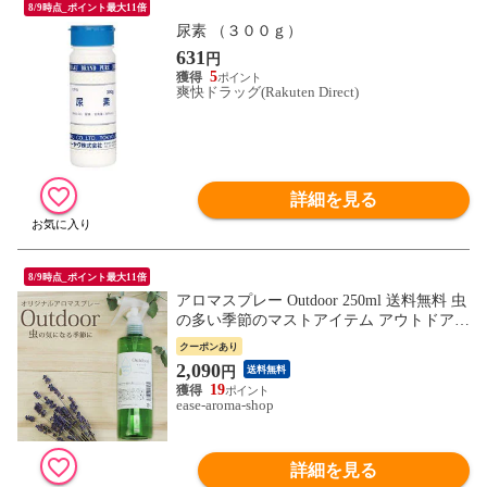
8/9時点_ポイント最大11倍
尿素 （３００ｇ）
631
円
5
爽快ドラッグ(Rakuten Direct)
詳細を見る
8/9時点_ポイント最大11倍
アロマスプレー Outdoor 250ml 送料無料 虫
の多い季節のマストアイテム アウトドア
大容量 アロマ 虫除け 虫よけ ハーブ 植物
クーポンあり
子供 シトロネラ ルームフレグランス
2,090
円
送料無料
19
ease-aroma-shop
詳細を見る