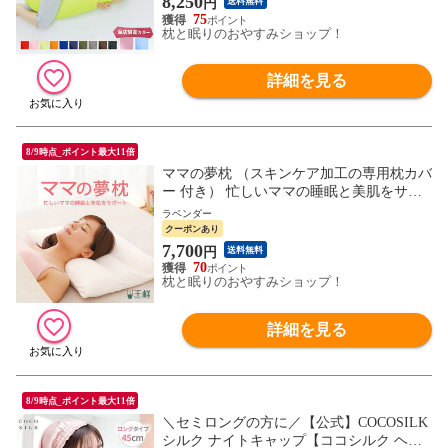
8,250
円
送料無料
75
枕と眠りのおやすみショップ！
詳細を見る
8/9時点_ポイント最大11倍
ママの夢枕 （スキンケア加工の専用枕カバ
ー 付き） 忙しいママの睡眠と美肌をサポ
ートする安眠枕 枕 母 お母さん ママ 妻 女
ラベンダー
性 女性向け 誕生日 王様の夢枕 日本製 柔
クーポンあり
らかめ 柔らかい 低め 低い 低めの枕 低い
7,700
円
送料無料
枕
70
枕と眠りのおやすみショップ！
詳細を見る
8/9時点_ポイント最大11倍
＼セミロングの方に／【公式】COCOSILK
シルク ナイトキャップ【ココシルク ヘア