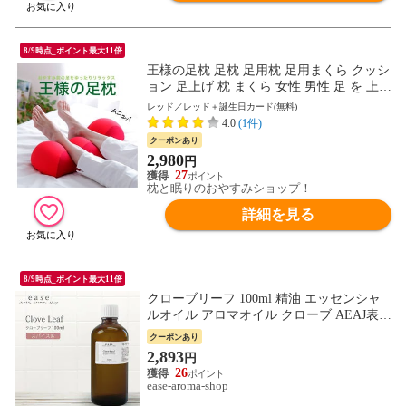
8/9時点_ポイント最大11倍
王様の足枕 足枕 足用枕 足用まくら クッシ
ョン 足上げ 枕 まくら 女性 男性 足 を 上げ
る あしまくら おすすめ 癒やし グッズ 健
レッド／レッド＋誕生日カード(無料)
康 リラックス ビーズ 誕生日 足置き枕 寝
4.0
(1件)
るとき 足まくら フットピロー おすすめ 脚
クーポンあり
まくら プレゼント ギフト
2,980
円
27
枕と眠りのおやすみショップ！
詳細を見る
8/9時点_ポイント最大11倍
クローブリーフ 100ml 精油 エッセンシャ
ルオイル アロマオイル クローブ AEAJ表示
基準適合認定精油
クーポンあり
2,893
円
26
ease-aroma-shop