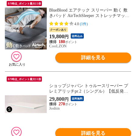
8/9時点_ポイント最大11倍
BlueBlood エアテック スリーパー 動く 敷
きパッド AirTechSleeper ストレッチマット
フットケア 瞑想 入眠儀式 動的寝具 ブルー
4.0
(1件)
ブラッド マットレストッパー オーバーレ
クーポンあり
イ 新生活 父の日 母の日 ギフト
19,800
円
送料込み
180
CooLZON
詳細を見る
8/9時点_ポイント最大11倍
ショップジャパン トゥルースリーパー プ
レミアリッチpr.2（シングル）【低反発・
オーバーレイ】 Shop Japan TRPRWS81
29,800
円
送料無料
【返品種別B】
270
Joshin
詳細を見る