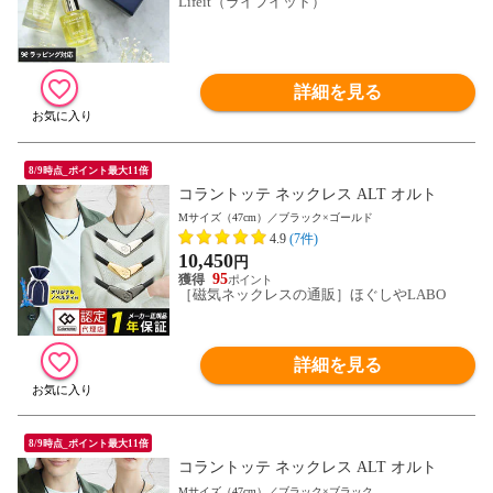
Lifeit（ライフイット）
詳細を見る
8/9時点_ポイント最大11倍
コラントッテ ネックレス ALT オルト
Mサイズ（47cm）／ブラック×ゴールド
4.9
(7件)
10,450
円
95
［磁気ネックレスの通販］ほぐしやLABO
詳細を見る
8/9時点_ポイント最大11倍
コラントッテ ネックレス ALT オルト
Mサイズ（47cm）／ブラック×ブラック