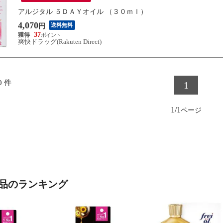
アルジタル ５ＤＡＹオイル （３０ｍｌ）
4,070
送料無料
円
37
爽快ドラッグ(Rakuten Direct)
0
件
1
1/1
品のランキング