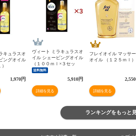
ヴィート ミラキュラスオ
ミラキュラスオ
フレイオイル マッサ
イル シェービングオイル
ービングオイル
オイル （１２５ｍｌ）
（１００ｍｌ×３セッ
Ｌ）
ト）
送料無料
1,970
円
5,910
円
2,550
詳細を見る
詳細を見る
ランキングをもっと