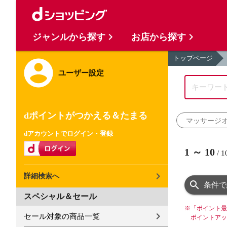
ジャンルから探す
お店から探す
トップページ
ユーザー設定
dポイントがつかえる＆たまる
マッサージ
dアカウントでログイン・登録
1
～
10
/
1
詳細検索へ
条件で
スペシャル＆セール
※
「ポイント最
セール対象の商品一覧
ポイントアッ