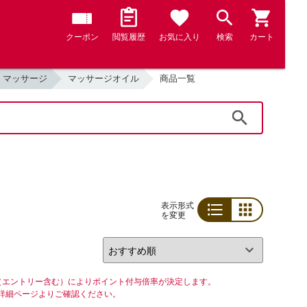
クーポン
閲覧履歴
お気に入り
検索
カート
・マッサージ
マッサージオイル
商品一覧
検索
表示形式
を変更
リスト
グリッド
（エントリー含む）によりポイント付与倍率が決定します。
詳細ページよりご確認ください。