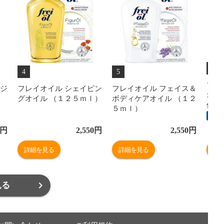
6
4
5
フレ
ージ
フレイオイル シェイピン
フレイオイル フェイス＆
オイ
グオイル （１２５ｍｌ）
ボディケアオイル （１２
個セ
５ｍｌ）
送料
円
2,550
円
2,550
円
詳細を見る
詳細を見る
詳
見る