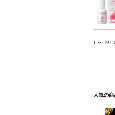
1
～
10
/
1
人気の商