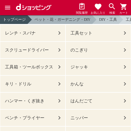
閲覧履歴
お気に入り
検索
カート
トップページ
ペット・花・ガーデニング・DIY
DIY・工具
工
レンチ・スパナ
工具セット
スクリュードライバー
のこぎり
工具箱・ツールボックス
ジャッキ
キリ・ドリル
かんな
ハンマー・くぎ抜き
はんだごて
ペンチ・プライヤー
ニッパー