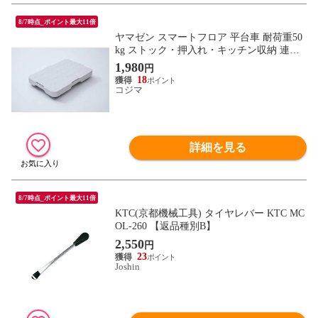
8/7時点_ポイント最大11倍
ヤマゼン スマートフロア 平台車 耐荷重50
kg ストック・押入れ・キッチン収納 連結
可能 WH NST-50-WH
1,980
円
18
コジマ
詳細を見る
8/7時点_ポイント最大11倍
KTC(京都機械工具) タイヤレバー KTC MC
OL-260 【返品種別B】
2,550
円
23
Joshin