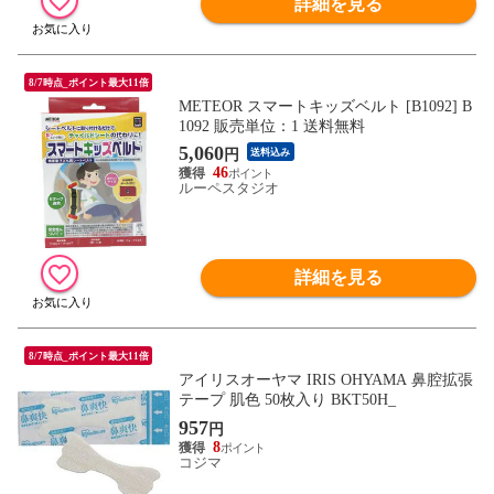
詳細を見る
8/7時点_ポイント最大11倍
METEOR スマートキッズベルト [B1092] B
1092 販売単位：1 送料無料
5,060
円
送料込み
46
ルーペスタジオ
詳細を見る
8/7時点_ポイント最大11倍
アイリスオーヤマ IRIS OHYAMA 鼻腔拡張
テープ 肌色 50枚入り BKT50H_
957
円
8
コジマ