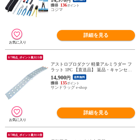
円
136
コジマ
詳細を見る
8/7時点_ポイント最大11倍
アストロプロダクツ 軽量アルミラダー フ
ラット 1PC 【直送品】 返品・キャンセ
ル・他商品と同時購入は不可
14,900
円
送料無料
135
サンドラッグ e-shop
詳細を見る
8/7時点_ポイント最大11倍