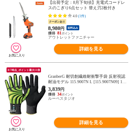
【出荷予定：8月下旬頃】充電式コードレ
スのこぎり6点セット 替え刃2枚付き
4.0
(1件)
クーポンあり
8,980
円
送料込み
81
アウトレットファニチャー
詳細を見る
8/7時点_ポイント最大11倍
GranberG 耐切創繊維耐衝撃手袋 反射視認
耐油モデル 115.9007N L [115.9007N09] 115.
9007N09 販売単位：1
3,839
円
34
ルーペスタジオ
詳細を見る