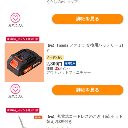
くらしのeショップ
詳細を見る
8/7時点_ポイント最大11倍
Famila ファミラ 交換用バッテリー 21
【PR】
V
クーポンあり
2,800
円
送料込み
25
アウトレットファニチャー
詳細を見る
8/7時点_ポイント最大11倍
充電式コードレスのこぎり6点セット
【PR】
替え刃2枚付き