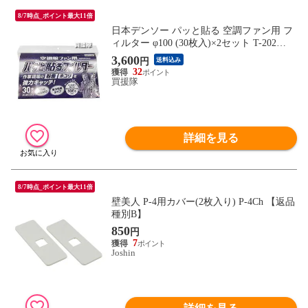
8/7時点_ポイント最大11倍
日本デンソー パッと貼る 空調ファン用 フ
ィルター φ100 (30枚入)×2セット T-202
【フィルタ サイズ 直径 100mm 対応 日本
3,600
円
送料込み
製 強力粘着 貼るだけ 使い捨てタイプ 作業
32
服 空調 ファン 用 作業 現場 粉塵 粉じん ホ
買援隊
コリ】【おしゃれ おすすめ】
詳細を見る
8/7時点_ポイント最大11倍
壁美人 P-4用カバー(2枚入り) P-4Ch 【返品
種別B】
850
円
7
Joshin