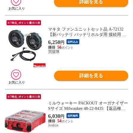
詳細を見る
8/7時点_ポイント最大11倍
マキタ ファンユニットセット品 A-72132
【新バッテリ バッテリホルダ用 接続用 ケ
ーブルユニットA 充電式 ファンベスト フ
6,250
円
送料込み
ァンジャケット 工具 用品 makita 純正品 パ
56
ーツ 部品 消耗品 交換 変え 替え オプショ
買援隊
ン品】【おしゃれ おすすめ】
詳細を見る
8/7時点_ポイント最大11倍
ミルウォーキー PACKOUT オーガナイザー
Sサイズ Milwaukee 48-22-8435 【返品種別
B】
6,030
円
送料無料
54
Joshin