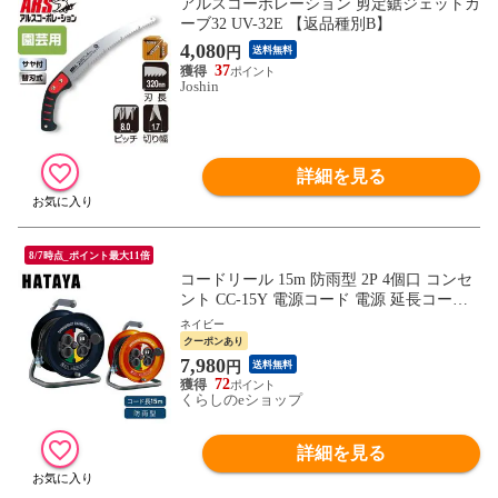
アルスコーポレーション 剪定鋸ジェットカ
ーブ32 UV-32E 【返品種別B】
4,080
円
送料無料
37
Joshin
詳細を見る
8/7時点_ポイント最大11倍
コードリール 15m 防雨型 2P 4個口 コンセ
ント CC-15Y 電源コード 電源 延長コード
軽量 コンパクト ハタヤ HATAYA 【送料無
ネイビー
料】
クーポンあり
7,980
円
送料無料
72
くらしのeショップ
詳細を見る