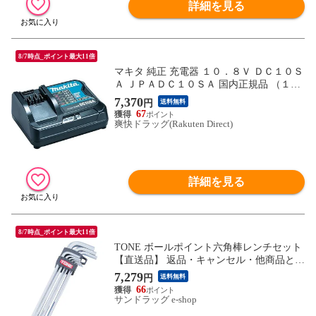
詳細を見る
8/7時点_ポイント最大11倍
マキタ 純正 充電器 １０．８Ｖ ＤＣ１０Ｓ
Ａ ＪＰＡＤＣ１０ＳＡ 国内正規品 （１
台）
7,370
円
送料無料
67
爽快ドラッグ(Rakuten Direct)
詳細を見る
8/7時点_ポイント最大11倍
TONE ボールポイント六角棒レンチセット
【直送品】 返品・キャンセル・他商品と同
時購入は不可
7,279
円
送料無料
66
サンドラッグ e-shop