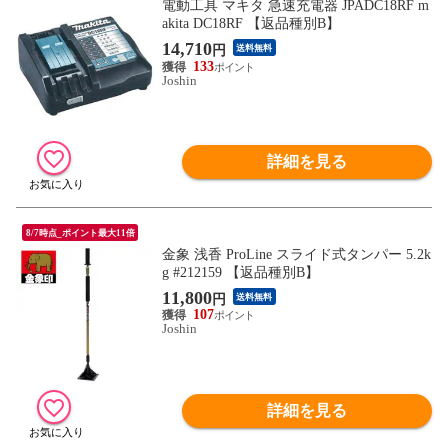
電動工具 マキタ 急速充電器 JPADC18RF m
akita DC18RF 【返品種別B】
14,710
円
送料無料
133
Joshin
詳細を見る
8/7時点_ポイント最大11倍
金象 浅香 ProLine スライド式タンパー 5.2k
g #212159 【返品種別B】
11,800
円
送料無料
107
Joshin
詳細を見る