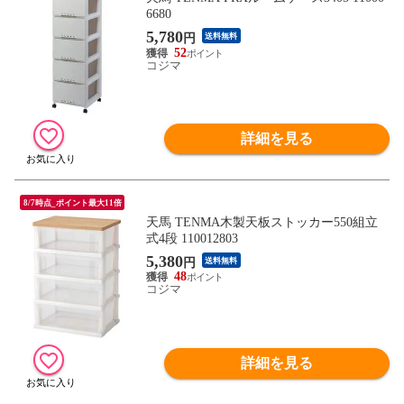
6680
5,780
円
送料無料
52
コジマ
詳細を見る
8/7時点_ポイント最大11倍
天馬 TENMA木製天板ストッカー550組立
式4段 110012803
5,380
円
送料無料
48
コジマ
詳細を見る