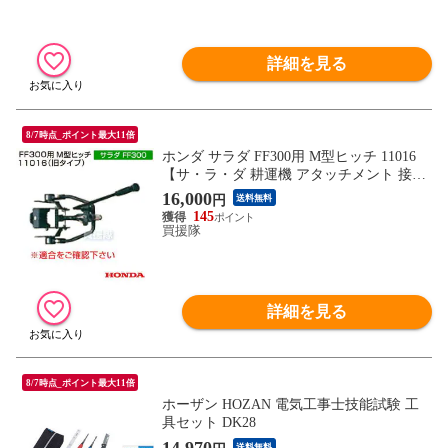
詳細を見る
8/7時点_ポイント最大11倍
ホンダ サラダ FF300用 M型ヒッチ 11016
【サ・ラ・ダ 耕運機 アタッチメント 接続
部品】【おしゃれ おすすめ】
16,000
円
送料無料
145
買援隊
詳細を見る
8/7時点_ポイント最大11倍
ホーザン HOZAN 電気工事士技能試験 工
具セット DK28
14,970
送料無料