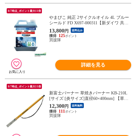
8/7時点_ポイント最大11倍
やまびこ 純正 2サイクルオイル 4L ブルー
シールド FD X697-000311【新ダイワ 共立
オイル 2サイクル メンテナンス 燃料 純正
13,800
円
送料込み
エンジン 混合燃料作成用 混合ガソリン 作
125
成用 2サイクルエンジンオイル 旧品番 X69
買援隊
7-000310】【おしゃれ おすすめ】
詳細を見る
8/7時点_ポイント最大11倍
新富士バーナー 草焼きバーナー KB-210L
[サイズ:[炎サイズ]直径60×400mm] 【草焼
きバーナー 草焼バーナー ばーなー 草焼き
12,300
円
送料無料
芝焼き 焼却 解氷 融雪 除草 殺虫 殺菌 消毒
111
乾燥 解凍】【おしゃれ おすすめ】
買援隊