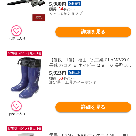
機 ブロワ バキューム 吹き飛ばし 吸い込み
5,980
円
送料無料
落ち葉 清掃 山善 YAMAZEN 【送料無料】
54
くらしのeショップ
詳細を見る
8/7時点_ポイント最大11倍
【個数：1個】 福山ゴム工業 GLA5NV29.0
長靴 ガロア ５ ネイビー ２９．０ 長靴 FR
C GLA5NV-29-0
5,923
円
送料込み
53
測定器・工具のイーデンキ
詳細を見る
8/7時点_ポイント最大11倍
天馬 TENMA PRXルームケース3405 11000