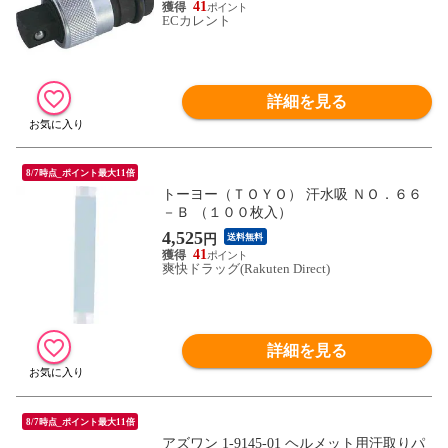
41
ECカレント
詳細を見る
8/7時点_ポイント最大11倍
トーヨー（ＴＯＹＯ） 汗水吸 ＮＯ．６６
－Ｂ （１００枚入）
4,525
円
送料無料
41
爽快ドラッグ(Rakuten Direct)
詳細を見る
8/7時点_ポイント最大11倍
アズワン 1-9145-01 ヘルメット用汗取りパ