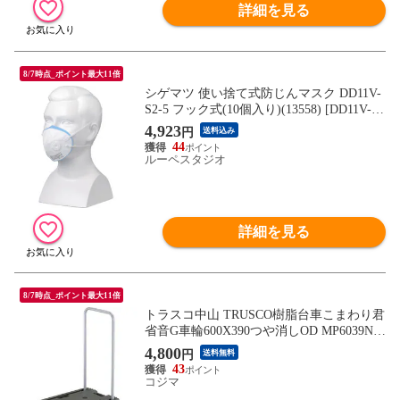
詳細を見る
8/7時点_ポイント最大11倍
シゲマツ 使い捨て式防じんマスク DD11V-
S2-5 フック式(10個入り)(13558) [DD11V-S2
-5(13558)] DD11VS2513558 販売単位：1 送
4,923
円
送料込み
料無料
44
ルーペスタジオ
詳細を見る
8/7時点_ポイント最大11倍
トラスコ中山 TRUSCO樹脂台車こまわり君
省音G車輪600X390つや消しOD MP6039N2
MOD
4,800
円
送料無料
43
コジマ