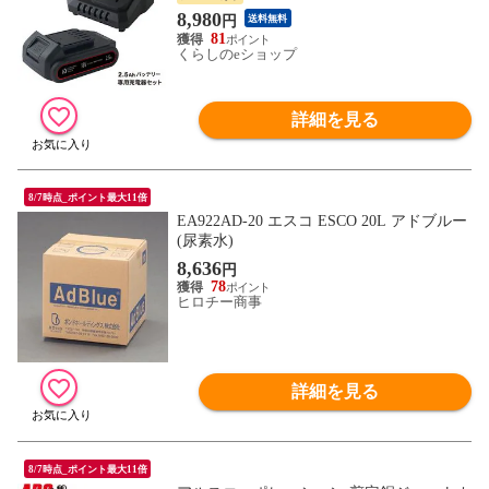
交換バッテリー 予備バッテリー 充電池 交
8,980
円
送料無料
換電池 予備電池 専用充電器 山善 YAMAZE
81
N 【送料無料】
くらしのeショップ
詳細を見る
8/7時点_ポイント最大11倍
EA922AD-20 エスコ ESCO 20L アドブルー
(尿素水)
8,636
円
78
ヒロチー商事
詳細を見る
8/7時点_ポイント最大11倍