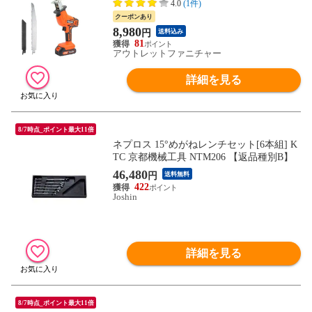
4.0
(1件)
クーポンあり
8,980
円
送料込み
81
アウトレットファニチャー
詳細を見る
8/7時点_ポイント最大11倍
ネプロス 15°めがねレンチセット[6本組] K
TC 京都機械工具 NTM206 【返品種別B】
46,480
円
送料無料
422
Joshin
詳細を見る
8/7時点_ポイント最大11倍