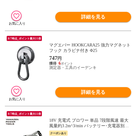
詳細を見る
8/7時点_ポイント最大11倍
マグエバー HOOKCARA25 強力マグネット
フック カラビナ付き Φ25
747
円
6
測定器・工具のイーデンキ
詳細を見る
8/7時点_ポイント最大11倍
18V 充電式 ブロワー 単品 7段階風速 最大
風量約3.2m^3/min バッテリー･充電器別売
18V共通バッテリーシリーズ YBL-180 掃除
クーポンあり