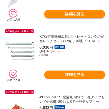
詳細を見る
8/7時点_ポイント最大11倍
KTC(京都機械工具) ストレートロングめが
ねレンチセット(12角)[5本組] KTC M1505
【返品種別B】
6,930
円
送料無料
63
Joshin
詳細を見る
8/7時点_ポイント最大11倍
4989586241327 龍宝丸 現場で一発ダイヤモ
ンド研磨機 1056 現場で一発チップソー研
磨機 電源不要 刈払機 草刈り刃
6,833
円
送料込み