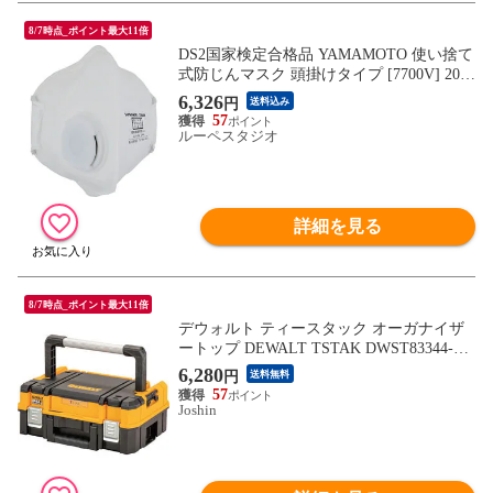
8/7時点_ポイント最大11倍
DS2国家検定合格品 YAMAMOTO 使い捨て
式防じんマスク 頭掛けタイプ [7700V] 20セ
ット 送料無料
6,326
円
送料込み
57
ルーペスタジオ
詳細を見る
8/7時点_ポイント最大11倍
デウォルト ティースタック オーガナイザ
ートップ DEWALT TSTAK DWST83344-1
【返品種別B】
6,280
円
送料無料
57
Joshin