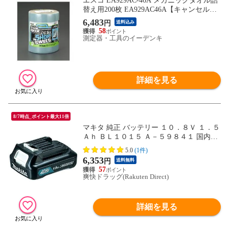
エスコ EA929AC-46A メカニックタオル詰
替え用200枚 EA929AC46A【キャンセル不
可】
6,483
円
送料込み
58
測定器・工具のイーデンキ
詳細を見る
8/7時点_ポイント最大11倍
マキタ 純正 バッテリー １０．８Ｖ １．５
Ａｈ ＢＬ１０１５ Ａ－５９８４１ 国内正
規品 （１台）
5.0
(1件)
6,353
円
送料無料
57
爽快ドラッグ(Rakuten Direct)
詳細を見る