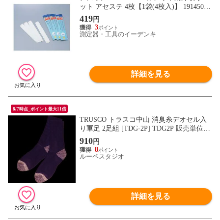
ット アセステ 4枚【1袋(4枚入)】 1914501
イオンスポーツ
419
円
3
測定器・工具のイーデンキ
詳細を見る
8/7時点_ポイント最大11倍
TRUSCO トラスコ中山 消臭糸デオセル入
り軍足 2足組 [TDG-2P] TDG2P 販売単位：
1
910
円
8
ルーペスタジオ
詳細を見る