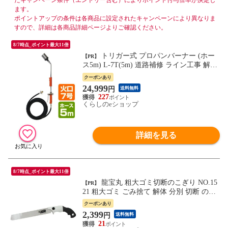
たキャンペーン条件（エントリー含む）によりポイント付与倍率が決定し
ます。
ポイントアップの条件は各商品に設定されたキャンペーンにより異なりま
すので、詳細は各商品詳細ページよりご確認ください。
8/7時点_ポイント最大11倍
トリガー式 プロパンバーナー (ホー
【PR】
ス5m) L-7T(5m) 道路補修 ライン工事 解氷
雑草 焼却 草焼きバーナー 草焼バーナー 新
クーポンあり
富士バーナー(DO-Ga) 【送料無料】
24,999
円
送料無料
227
くらしのeショップ
詳細を見る
8/7時点_ポイント最大11倍
龍宝丸 粗大ゴミ切断のこぎり NO.15
【PR】
21 粗大ゴミ ごみ捨て 解体 分別 切断 のこ
ぎり ノコギリ 鋸 切断工具 高芝ギムネ製作
クーポンあり
所 【送料無料】
2,399
円
送料無料
21