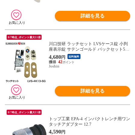
詳細を見る
8/7時点_ポイント最大11倍
川口技研 ラッチセット LVSケース錠 小判
座表示錠 サテンゴールド バックセット51
mm LVS-4K13-SG 【返品種別B】
4,680
円
送料無料
42
Joshin
詳細を見る
8/7時点_ポイント最大11倍
トップ工業 EPA-4 インパクトレンチ用ワン
タッチアダプター 12.7
4,590
円