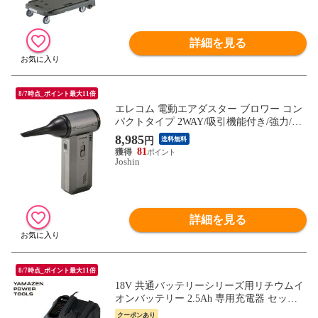
詳細を見る
8/7時点_ポイント最大11倍
エレコム 電動エアダスター ブロワー コン
パクトタイプ 2WAY/吸引機能付き/強力/無
段階風量/USB充電式/4種ノズル付（ブラッ
8,985
円
送料無料
ク） AD-ALC02BK 【返品種別A】
81
Joshin
詳細を見る
8/7時点_ポイント最大11倍
18V 共通バッテリーシリーズ用リチウムイ
オンバッテリー 2.5Ah 専用充電器 セット
販売 YBP-1825/YCH-18V 充電バッテリー
クーポンあり