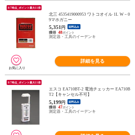
8/7時点_ポイント最大11倍
北三 4535419000953 ワトコオイル 1L W－0
9マホガニー
5,351
円
送料込み
48
測定器・工具のイーデンキ
詳細を見る
8/7時点_ポイント最大11倍
エスコ EA710BT-2 電池チェッカー EA710B
T2【キャンセル不可】
5,199
円
送料込み
47
測定器・工具のイーデンキ