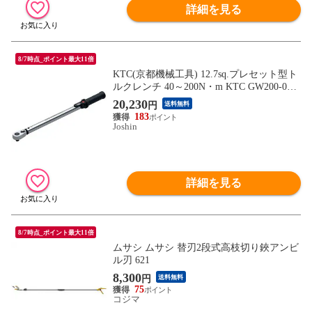
詳細を見る
8/7時点_ポイント最大11倍
KTC(京都機械工具) 12.7sq.プレセット型ト
ルクレンチ 40～200N・m KTC GW200-04
【返品種別B】
20,230
円
送料無料
183
Joshin
詳細を見る
8/7時点_ポイント最大11倍
ムサシ ムサシ 替刃2段式高枝切り鋏アンビ
ル刃 621
8,300
円
送料無料
75
コジマ