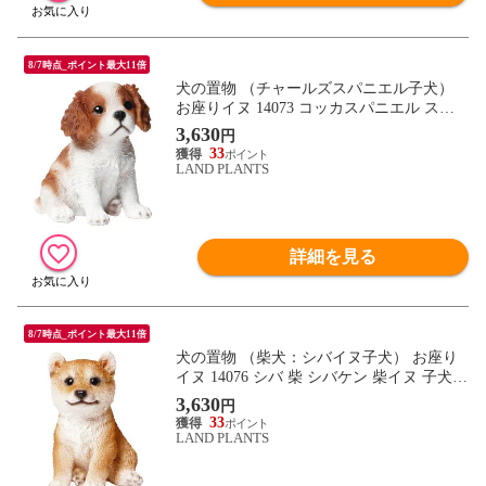
8/7時点_ポイント最大11倍
犬の置物 （チャールズスパニエル子犬）
お座りイヌ 14073 コッカスパニエル スパ
ニエル 子犬 ドッグオーナメント オーナメ
3,630
円
ント 動物 アニマル マスコット ガーデン
33
ガーデニング ガーデンオブジェ オブジェ
LAND PLANTS
詳細を見る
8/7時点_ポイント最大11倍
犬の置物 （柴犬：シバイヌ子犬） お座り
イヌ 14076 シバ 柴 シバケン 柴イヌ 子犬
マメシバ 豆柴 ドッグオーナメント オーナ
3,630
円
メント 動物 アニマル マスコット ガーデン
33
ガーデニング ガーデンオブジェ オブジェ
LAND PLANTS