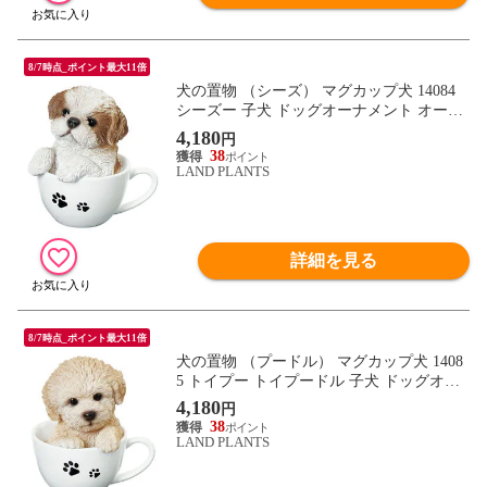
8/7時点_ポイント最大11倍
犬の置物 （シーズ） マグカップ犬 14084
シーズー 子犬 ドッグオーナメント オーナ
メント 動物 アニマル マスコット ガーデン
4,180
円
ガーデニング ガーデンオブジェ オブジェ
38
LAND PLANTS
詳細を見る
8/7時点_ポイント最大11倍
犬の置物 （プードル） マグカップ犬 1408
5 トイプー トイプードル 子犬 ドッグオー
ナメント オーナメント 動物 アニマル マス
4,180
円
コット ガーデン ガーデニング ガーデンオ
38
ブジェ オブジェ
LAND PLANTS