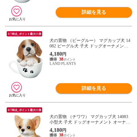
詳細を見る
8/7時点_ポイント最大11倍
犬の置物 （ビーグルー） マグカップ犬 14
082 ビーグル犬 子犬 ドッグオーナメント
オーナメント 動物 アニマル マスコット ガ
4,180
円
ーデン ガーデニング ガーデンオブジェ オ
38
ブジェ
LAND PLANTS
詳細を見る
8/7時点_ポイント最大11倍
犬の置物 （チワワ） マグカップ犬 14083
小型犬 子犬 ドッグオーナメント オーナメ
ント 動物 アニマル マスコット ガーデン
4,180
円
ガーデニング ガーデンオブジェ オブジェ
38