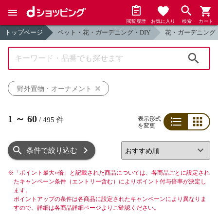
閲覧履歴
お気に入り
検索
カート
トップページ
ペット・花・ガーデニング・DIY
花・ガーデニング
検索
野外置物・オーナメント
1
～
60
表示形式
/
495
件
を変更
リスト
グリッド
条件で絞り込む
※
「ポイント最大○倍」と記載された商品については、各商品ごとに設定され
たキャンペーン条件（エントリー含む）によりポイント付与倍率が決定し
ます。
ポイントアップの条件は各商品に設定されたキャンペーンにより異なりま
すので、詳細は各商品詳細ページよりご確認ください。