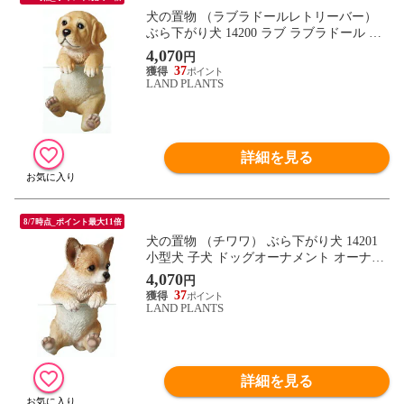
犬の置物 （ラブラドールレトリーバー）
ぶら下がり犬 14200 ラブ ラブラドール レ
トリーバー 子犬 ドッグオーナメント オー
4,070
円
ナメント 動物 アニマル マスコット ガーデ
37
ン ガーデニング ガーデンオブジェ オブジ
LAND PLANTS
ェ
詳細を見る
8/7時点_ポイント最大11倍
犬の置物 （チワワ） ぶら下がり犬 14201
小型犬 子犬 ドッグオーナメント オーナメ
ント 動物 アニマル マスコット ガーデン
4,070
円
ガーデニング ガーデンオブジェ オブジェ
37
LAND PLANTS
詳細を見る