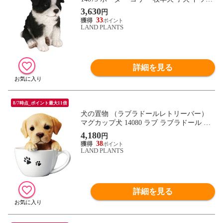
オーナメント オーナメント 動物 アニマル
3,630
円
マスコット ガーデン ガーデニング ガーデ
33
ンオブジェ オブジェ
LAND PLANTS
詳細を見る
8/7時点_ポイント最大11倍
犬の置物 （ラブラドールレトリーバー）
マグカップ犬 14080 ラブ ラブラドール レ
トリーバー 子犬 ドッグオーナメント オー
4,180
円
ナメント 動物 アニマル マスコット ガーデ
38
ン ガーデニング ガーデンオブジェ オブジ
LAND PLANTS
ェ
詳細を見る