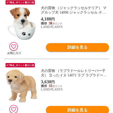
8/7時点_ポイント最大11倍
犬の置物 （ジャックラッセルテリア） マ
グカップ犬 14090 ジャックラッセル テリ
ア 子犬 ドッグオーナメント オーナメント
4,180
円
動物 アニマル マスコット ガーデン ガーデ
38
ニング ガーデンオブジェ オブジェ
LAND PLANTS
詳細を見る
8/7時点_ポイント最大11倍
犬の置物 （ラブラドールレトリーバー子
犬） 立ったイヌ 14071 ラブ ラブラドール
レトリーバー 子犬 ドッグオーナメント オ
3,630
円
ーナメント 動物 アニマル マスコット ガー
33
デン ガーデニング ガーデンオブジェ オブ
LAND PLANTS
ジェ
詳細を見る