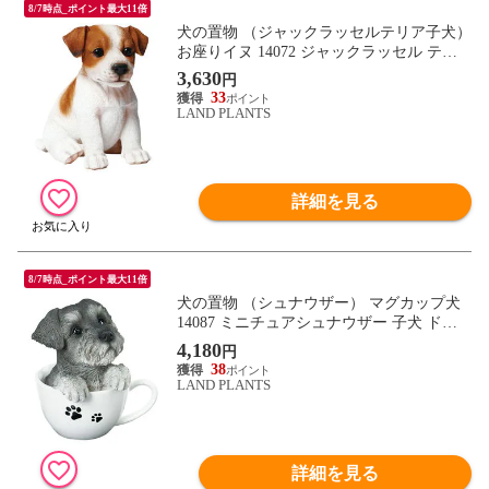
8/7時点_ポイント最大11倍
犬の置物 （ジャックラッセルテリア子犬）
お座りイヌ 14072 ジャックラッセル テリ
ア 子犬 ドッグオーナメント オーナメント
3,630
円
動物 アニマル マスコット ガーデン ガーデ
33
ニング ガーデンオブジェ オブジェ
LAND PLANTS
詳細を見る
8/7時点_ポイント最大11倍
犬の置物 （シュナウザー） マグカップ犬
14087 ミニチュアシュナウザー 子犬 ドッ
グオーナメント オーナメント 動物 アニマ
4,180
円
ル マスコット ガーデン ガーデニング ガー
38
デンオブジェ オブジェ
LAND PLANTS
詳細を見る