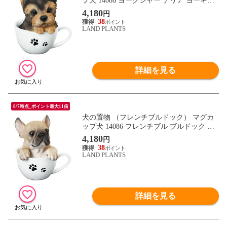
プ犬 14088 ヨークシャー テリア ヨーキー
子犬 ドッグオーナメント オーナメント 動
4,180
円
物 アニマル マスコット ガーデン ガーデニ
38
ング ガーデンオブジェ オブジェ
LAND PLANTS
詳細を見る
8/7時点_ポイント最大11倍
犬の置物 （フレンチブルドック） マグカ
ップ犬 14086 フレンチブル ブルドック 子
犬 ドッグオーナメント オーナメント 動物
4,180
円
アニマル マスコット ガーデン ガーデニン
38
グ ガーデンオブジェ オブジェ
LAND PLANTS
詳細を見る