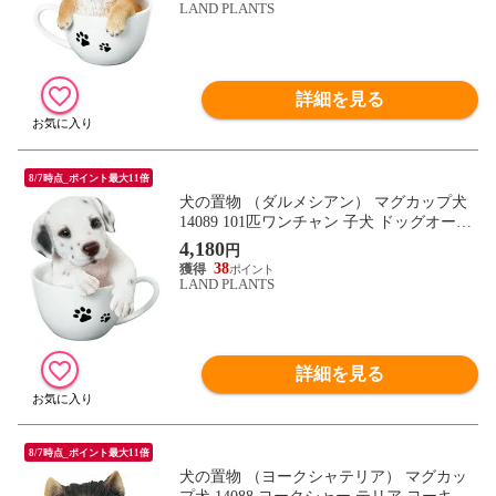
LAND PLANTS
詳細を見る
8/7時点_ポイント最大11倍
犬の置物 （ダルメシアン） マグカップ犬
14089 101匹ワンチャン 子犬 ドッグオーナ
メント オーナメント 動物 アニマル マスコ
4,180
円
ット ガーデン ガーデニング ガーデンオブ
38
ジェ オブジェ
LAND PLANTS
詳細を見る
8/7時点_ポイント最大11倍
犬の置物 （ヨークシャテリア） マグカッ