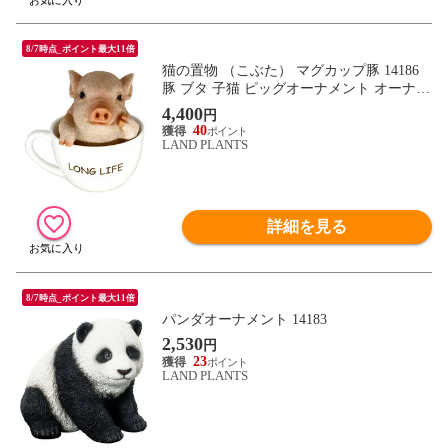
8/7時点_ポイント最大11倍
猫の置物 （こぶた） マグカップ豚 14186
豚 ブタ 子猫 ピッグオーナメント オーナメ
ント 動物 アニマル マスコット ガーデン
4,400
円
ガーデニング ガーデンオブジェ オブジェ
40
LAND PLANTS
詳細を見る
8/7時点_ポイント最大11倍
パンダオーナメント 14183
2,530
円
23
LAND PLANTS