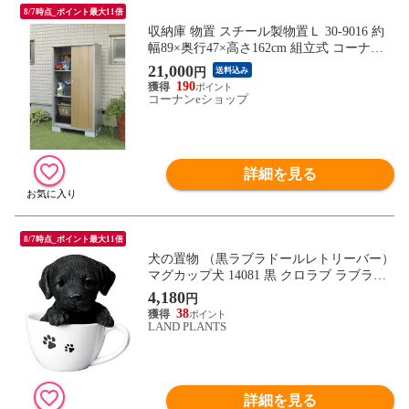
8/7時点_ポイント最大11倍
収納庫 物置 スチール製物置Ｌ 30-9016 約
幅89×奥行47×高さ162cm 組立式 コーナン
オリジナル LIFELEX 【送料込み】スチー
21,000
円
送料込み
ル製 収納庫 おうちの外壁やお庭に馴染む
190
カラー 移動棚２枚・カギ付・Ｌ型金具付２
コーナンeショップ
梱包 物置 園芸用品の収納に DIY工具の収
納に 樹脂塗装
詳細を見る
8/7時点_ポイント最大11倍
犬の置物 （黒ラブラドールレトリーバー）
マグカップ犬 14081 黒 クロラブ ラブラド
ール レトリーバー 子犬 ドッグオーナメン
4,180
円
ト オーナメント 動物 アニマル マスコット
38
ガーデン ガーデニング ガーデンオブジェ
LAND PLANTS
オブジェ
詳細を見る