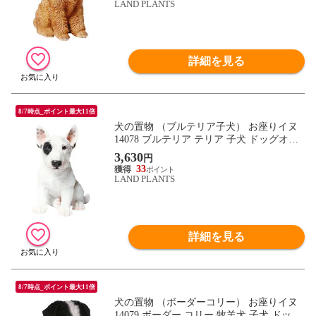
ジェ オブジェ
LAND PLANTS
詳細を見る
8/7時点_ポイント最大11倍
犬の置物 （ブルテリア子犬） お座りイヌ
14078 ブルテリア テリア 子犬 ドッグオー
ナメント オーナメント 動物 アニマル マス
3,630
円
コット ガーデン ガーデニング ガーデンオ
33
ブジェ オブジェ
LAND PLANTS
詳細を見る
8/7時点_ポイント最大11倍
犬の置物 （ボーダーコリー） お座りイヌ
14079 ボーダー コリー 牧羊犬 子犬 ドッグ