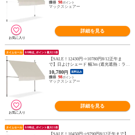
っぱり式 巻き上げ オーニング UVカット
98
撥水 サンシェード 折りたたみ 目隠し 物干
マックスシェアー
し つっぱり日よけスクリーン 突っ張り棒
送料無料
詳細を見る
タイムセール
8/8時点_ポイント最大11倍
【SALE！12430円⇒10780円8/12正午ま
で】日よけシェード 幅3m (遮光遮熱：ライ
トベージュ/ブラウンフレーム/本体のみ) つ
10,780
円
送料込み
っぱり式 巻き上げ オーニング UVカット
98
撥水 サンシェード 折りたたみ 目隠し 物干
マックスシェアー
し つっぱり日よけスクリーン 突っ張り棒
送料無料
詳細を見る
タイムセール
8/8時点_ポイント最大11倍
【SALE！10450円⇒9790円8/12正午まで】