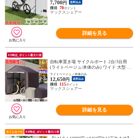
7,700
オーニング UVカット 耐水 高耐久 400D カ
円
送料込み
バー 家庭用 DIY 駐輪場 庭 ベランダ 自転
70
マックスシェアー
車 バイク サイクルポート 送料無料
詳細を見る
8/8時点_ポイント最大11倍
自転車置き場 サイクルポート 2台/3台用
(ライトベージュ/本体のみ) ワイド 大型 UV
カット 耐候 防水 耐水 420D カバー 雨除け
ライトベージュ／本体のみ
12,650
屋外 駐輪場 バイク 自転車 収納庫 屋根 サ
円
送料込み
イクルガレージ サイクルハウス テント 家
115
マックスシェアー
庭用 保管 ガレージ 三角屋根 おしゃれ DIY
物置 送料無料
詳細を見る
タイムセール
8/8時点_ポイント最大11倍