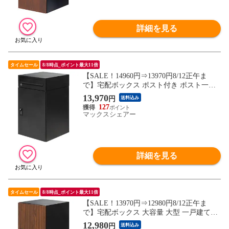
詳細を見る
タイムセール
8/8時点_ポイント最大11倍
【SALE！14960円⇒13970円8/12正午ま
で】宅配ボックス ポスト付き ポスト一体
型 大容量 一戸建て用 幅35cm×奥行40cm×
13,970
円
送料込み
高さ60cm 2段 郵便受け 新聞受け 置き型 据
127
置型 置き配 家庭用 鍵付き ダイヤル錠 屋
マックスシェアー
外 玄関 宅配BOX 大型 荷物 宅配便 送料無
料
詳細を見る
タイムセール
8/8時点_ポイント最大11倍
【SALE！13970円⇒12980円8/12正午ま
で】宅配ボックス 大容量 大型 一戸建て用
幅35cm×奥行40cm×高さ60cm 約120サイズ
12,980
円
送料込み