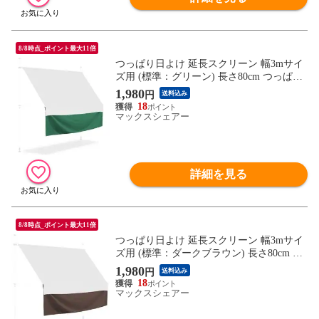
8/8時点_ポイント最大11倍
つっぱり日よけ 延長スクリーン 幅3mサイ
ズ用 (標準：グリーン) 長さ80cm つっぱり
日よけスクリーン サンシェード シェード
1,980
円
送料込み
オーニング ※延長用スクリーンのみ/日よ
18
け本体別売 送料無料
マックスシェアー
詳細を見る
8/8時点_ポイント最大11倍
つっぱり日よけ 延長スクリーン 幅3mサイ
ズ用 (標準：ダークブラウン) 長さ80cm つ
っぱり日よけスクリーン サンシェード シ
1,980
円
送料込み
ェード オーニング ※延長用スクリーンの
18
み/日よけ本体別売 送料無料
マックスシェアー