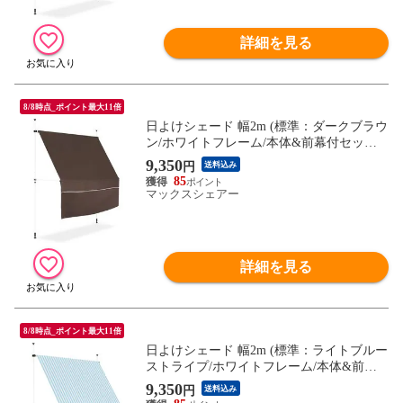
ード 送料無料
詳細を見る
8/8時点_ポイント最大11倍
日よけシェード 幅2m (標準：ダークブラウ
ン/ホワイトフレーム/本体&前幕付セット)
つっぱり式 巻き上げ オーニング UVカット
9,350
円
送料込み
撥水 サンシェード 折りたたみ 目隠し 物干
85
し つっぱり日よけスクリーン 突っ張り棒
マックスシェアー
日除け 雨よけ おしゃれ よしず すだれ シ
ェード 送料無料
詳細を見る
8/8時点_ポイント最大11倍
日よけシェード 幅2m (標準：ライトブルー
ストライプ/ホワイトフレーム/本体&前幕
付セット) つっぱり式 巻き上げ オーニング
9,350
円
送料込み
UVカット 撥水 サンシェード 折りたたみ