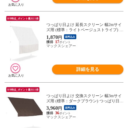
8/8時点_ポイント最大11倍
つっぱり日よけ 延長スクリーン 幅2mサイ
ズ用 (標準：ライトベージュストライプ) 長
さ80cm つっぱり日よけスクリーン サンシ
1,870
円
送料込み
ェード シェード オーニング ※延長用スク
17
リーンのみ/日よけ本体別売 送料無料
マックスシェアー
詳細を見る
8/8時点_ポイント最大11倍
つっぱり日よけ 交換スクリーン 幅3mサイ
ズ用 (標準：ダークブラウン) つっぱり日よ
けスクリーン サンシェード シェード オー
3,960
円
送料込み
ニング ※スペアスクリーンのみ/日よけ本
36
体別売 送料無料
マックスシェアー