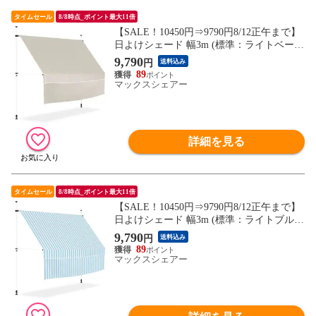
タイムセール
8/8時点_ポイント最大11倍
【SALE！10450円⇒9790円8/12正午まで】
日よけシェード 幅3m (標準：ライトベージ
ュ/ホワイトフレーム/本体&前幕付セット)
9,790
円
送料込み
つっぱり式 巻き上げ オーニング UVカット
89
撥水 サンシェード 折りたたみ 目隠し 物干
マックスシェアー
し つっぱり日よけスクリーン 突っ張り棒
送料無料
詳細を見る
タイムセール
8/8時点_ポイント最大11倍
【SALE！10450円⇒9790円8/12正午まで】
日よけシェード 幅3m (標準：ライトブルー
ストライプ/ホワイトフレーム/本体&前幕
9,790
円
送料込み
付セット) つっぱり式 巻き上げ オーニング
89
UVカット 撥水 サンシェード 折りたたみ
マックスシェアー
目隠し 物干し つっぱり日よけスクリーン
送料無料