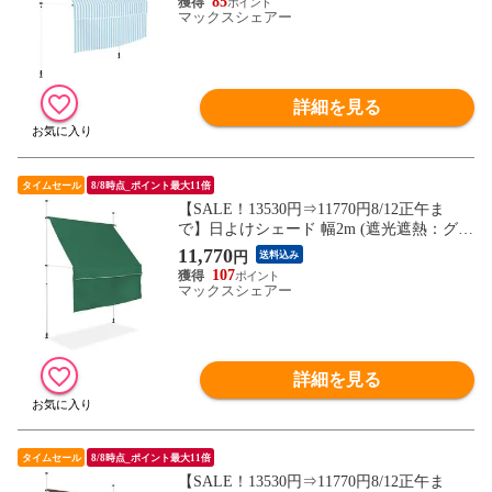
85
目隠し 物干し つっぱり日よけスクリーン
マックスシェアー
突っ張り棒 日除け 雨よけ おしゃれ よしず
すだれ シェード 送料無料
詳細を見る
タイムセール
8/8時点_ポイント最大11倍
【SALE！13530円⇒11770円8/12正午ま
で】日よけシェード 幅2m (遮光遮熱：グリ
ーン/ホワイトフレーム/本体&前幕付セッ
11,770
円
送料込み
ト) つっぱり式 巻き上げ オーニング UVカ
107
ット 撥水 サンシェード 折りたたみ 目隠し
マックスシェアー
物干し つっぱり日よけスクリーン 突っ張
り棒 送料無料
詳細を見る
タイムセール
8/8時点_ポイント最大11倍
【SALE！13530円⇒11770円8/12正午ま