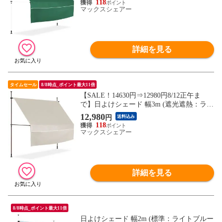
118
ット 撥水 サンシェード 折りたたみ 目隠し
マックスシェアー
物干し つっぱり日よけスクリーン 突っ張
り棒 送料無料
詳細を見る
タイムセール
8/8時点_ポイント最大11倍
【SALE！14630円⇒12980円8/12正午ま
で】日よけシェード 幅3m (遮光遮熱：ライ
トベージュ/ブラウンフレーム/本体&前幕
12,980
円
送料込み
付セット) つっぱり式 巻き上げ オーニング
118
UVカット 撥水 サンシェード 折りたたみ
マックスシェアー
目隠し 物干し つっぱり日よけスクリーン
送料無料
詳細を見る
8/8時点_ポイント最大11倍
日よけシェード 幅2m (標準：ライトブルー