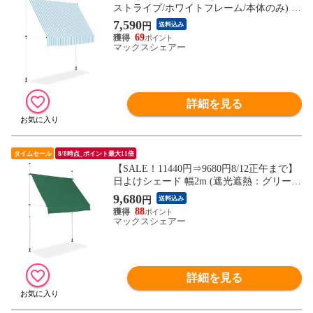
ストライプ/ホワイトフレーム/本体のみ) つ
っぱり式 巻き上げ オーニング UVカット
7,590
円
送料込み
撥水 サンシェード 折りたたみ 目隠し 物干
69
し つっぱり日よけスクリーン 突っ張り棒
マックスシェアー
日除け 雨よけ おしゃれ よしず すだれ シ
ェード 送料無料
詳細を見る
タイムセール
8/8時点_ポイント最大11倍
【SALE！11440円⇒9680円8/12正午まで】
日よけシェード 幅2m (遮光遮熱：グリー
ン/ホワイトフレーム/本体のみ) つっぱり式
9,680
円
送料込み
巻き上げ オーニング UVカット 撥水 サン
88
シェード 折りたたみ 目隠し 物干し つっぱ
マックスシェアー
り日よけスクリーン 突っ張り棒 日除け 送
料無料
詳細を見る