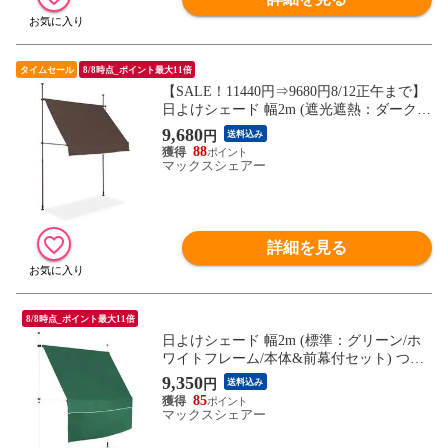
タイムセール
8/8時点_ポイント最大11倍
【SALE！11440円⇒9680円8/12正午まで】
日よけシェード 幅2m (遮光遮熱：ダークブ
ラウン/ブラウンフレーム/本体のみ) つっぱ
9,680
円
送料込み
り式 巻き上げ オーニング UVカット 撥水
88
サンシェード 折りたたみ 目隠し 物干し つ
マックスシェアー
っぱり日よけスクリーン 突っ張り棒 送料
無料
詳細を見る
8/8時点_ポイント最大11倍
日よけシェード 幅2m (標準：グリーン/ホ
ワイトフレーム/本体&前幕付セット) つっ
ぱり式 巻き上げ オーニング UVカット 撥
9,350
円
送料込み
水 サンシェード 折りたたみ 目隠し 物干し
85
つっぱり日よけスクリーン 突っ張り棒 日
マックスシェアー
除け 雨よけ おしゃれ よしず すだれ シェ