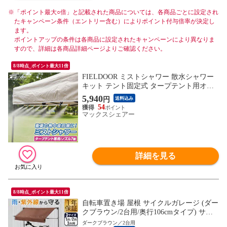
※
「ポイント最大○倍」と記載された商品については、各商品ごとに設定され
たキャンペーン条件（エントリー含む）によりポイント付与倍率が決定し
ます。
ポイントアップの条件は各商品に設定されたキャンペーンにより異なりま
すので、詳細は各商品詳細ページよりご確認ください。
8/8時点_ポイント最大11倍
FIELDOOR ミストシャワー 散水シャワー
キット テント固定式 タープテント用オプ
ション ドライミスト 熱中症対策 夏 暑さ対
5,940
円
送料込み
策 屋外 冷却 ミストノズル 散水 ベランダ
54
庭 ミスト 涼しい 家庭用 水道 アウトドア
マックスシェアー
BBQ 水遊び 簡単 自作 DIY 送料無料
詳細を見る
8/8時点_ポイント最大11倍
自転車置き場 屋根 サイクルガレージ (ダー
クブラウン/2台用/奥行106cmタイプ) サイ
クルパーキング 折りたたみ 日よけ 雨よけ
ダークブラウン／2台用