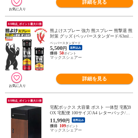
詳細を見る
8/8時点_ポイント最大11倍
熊よけスプレー 強力 熊スプレー 熊撃退 熊
対策 グッズ (ペッパースタンダード/63ml)
忌避剤 護身用 ペッパースプレー 唐辛子成
ペッパースタンダード
5,500
分 40ml 63ml ペッパーマン ペッパースタン
円
送料込み
ダード ドイツ製 コンパクト 携帯用 登山
50
マックスシェアー
アウトドア キャンプ 釣り 熊除け TW-1000
正規品 送料無料
詳細を見る
8/8時点_ポイント最大11倍
宅配ボックス 大容量 ポスト 一体型 宅配B
OX 宅配便 100サイズ/A4 レターパック/メ
ール対応 鍵付き ダイヤル錠 宅配ポスト 戸
11,990
円
送料込み
建て用 屋外 おしゃれ 木目 防水 置き配 盗
109
難防止 スリム 幅35cm 大型 後付け 工事不
マックスシェアー
要 ステッカー付き 送料無料