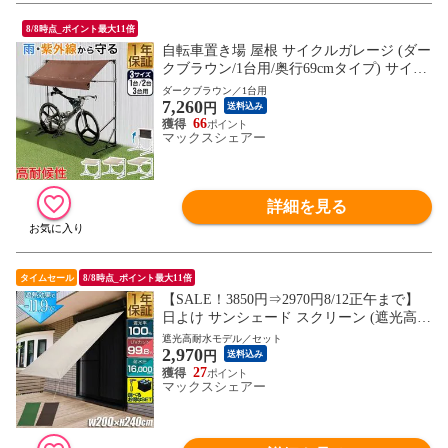
8/8時点_ポイント最大11倍
自転車置き場 屋根 サイクルガレージ (ダー
クブラウン/1台用/奥行69cmタイプ) サイク
ルパーキング 折りたたみ 日よけ 雨よけ オ
ダークブラウン／1台用
7,260
ーニング UVカット 耐水 高耐久 400D カバ
円
送料込み
ー 家庭用 DIY 駐輪場 庭 ベランダ 自転車
66
マックスシェアー
バイク サイクルポート 送料無料
詳細を見る
タイムセール
8/8時点_ポイント最大11倍
【SALE！3850円⇒2970円8/12正午まで】
日よけ サンシェード スクリーン (遮光高耐
水モデル/ライトベージュ/日よけ本体のみ)
遮光高耐水モデル／セット
2,970
幅200×丈240cm 大型 日よけスクリーン オ
円
送料込み
ーニング タープ よしず すだれ シェード
27
マックスシェアー
日除け 紫外線 UVカット 撥水 耐水 送料無
料