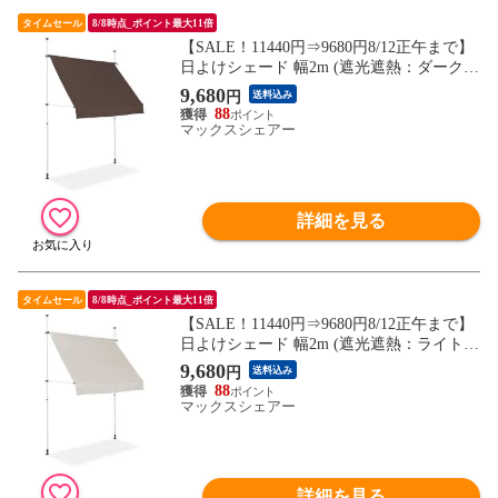
タイムセール
8/8時点_ポイント最大11倍
【SALE！11440円⇒9680円8/12正午まで】
日よけシェード 幅2m (遮光遮熱：ダークブ
ラウン/ホワイトフレーム/本体のみ) つっぱ
9,680
円
送料込み
り式 巻き上げ オーニング UVカット 撥水
88
サンシェード 折りたたみ 目隠し 物干し つ
マックスシェアー
っぱり日よけスクリーン 突っ張り棒 送料
無料
詳細を見る
タイムセール
8/8時点_ポイント最大11倍
【SALE！11440円⇒9680円8/12正午まで】
日よけシェード 幅2m (遮光遮熱：ライトベ
ージュ/ホワイトフレーム/本体のみ) つっぱ
9,680
円
送料込み
り式 巻き上げ オーニング UVカット 撥水
88
サンシェード 折りたたみ 目隠し 物干し つ
マックスシェアー
っぱり日よけスクリーン 突っ張り棒 送料
無料
詳細を見る