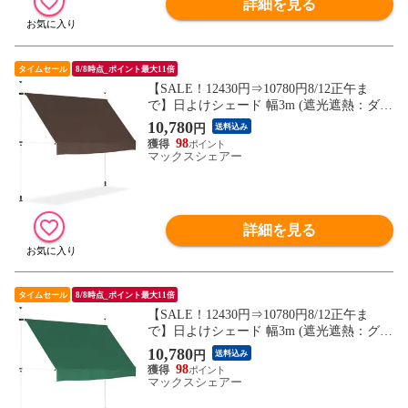
詳細を見る
タイムセール
8/8時点_ポイント最大11倍
【SALE！12430円⇒10780円8/12正午ま
で】日よけシェード 幅3m (遮光遮熱：ダー
クブラウン/ホワイトフレーム/本体のみ) つ
10,780
円
送料込み
っぱり式 巻き上げ オーニング UVカット
98
撥水 サンシェード 折りたたみ 目隠し 物干
マックスシェアー
し つっぱり日よけスクリーン 突っ張り棒
送料無料
詳細を見る
タイムセール
8/8時点_ポイント最大11倍
【SALE！12430円⇒10780円8/12正午ま
で】日よけシェード 幅3m (遮光遮熱：グリ
ーン/ホワイトフレーム/本体のみ) つっぱり
10,780
円
送料込み
式 巻き上げ オーニング UVカット 撥水 サ
98
ンシェード 折りたたみ 目隠し 物干し つっ
マックスシェアー
ぱり日よけスクリーン 突っ張り棒 日除け