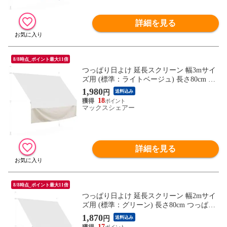
詳細を見る
8/8時点_ポイント最大11倍
つっぱり日よけ 延長スクリーン 幅3mサイ
ズ用 (標準：ライトベージュ) 長さ80cm つ
っぱり日よけスクリーン サンシェード シ
1,980
円
送料込み
ェード オーニング ※延長用スクリーンの
18
み/日よけ本体別売 送料無料
マックスシェアー
詳細を見る
8/8時点_ポイント最大11倍
つっぱり日よけ 延長スクリーン 幅2mサイ
ズ用 (標準：グリーン) 長さ80cm つっぱり
日よけスクリーン サンシェード シェード
1,870
円
送料込み
オーニング ※延長用スクリーンのみ/日よ
17