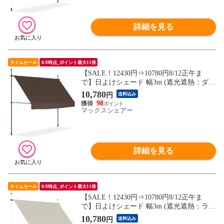
送料無料
詳細を見る
タイムセール
8/8時点_ポイント最大11倍
【SALE！12430円⇒10780円8/12正午ま
で】日よけシェード 幅3m (遮光遮熱：ダー
クブラウン/ブラウンフレーム/本体のみ) つ
10,780
円
送料込み
っぱり式 巻き上げ オーニング UVカット
98
撥水 サンシェード 折りたたみ 目隠し 物干
マックスシェアー
し つっぱり日よけスクリーン 突っ張り棒
送料無料
詳細を見る
タイムセール
8/8時点_ポイント最大11倍
【SALE！12430円⇒10780円8/12正午ま
で】日よけシェード 幅3m (遮光遮熱：ライ
トベージュ/ホワイトフレーム/本体のみ) つ
10,780
円
送料込み