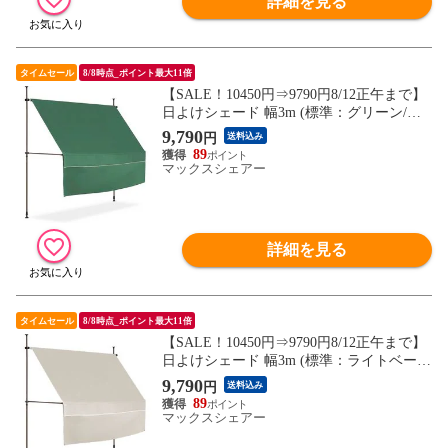
詳細を見る
タイムセール
8/8時点_ポイント最大11倍
【SALE！10450円⇒9790円8/12正午まで】
日よけシェード 幅3m (標準：グリーン/ブ
ラウンフレーム/本体&前幕付セット) つっ
9,790
円
送料込み
ぱり式 巻き上げ オーニング UVカット 撥
89
水 サンシェード 折りたたみ 目隠し 物干し
マックスシェアー
つっぱり日よけスクリーン 突っ張り棒 送
料無料
詳細を見る
タイムセール
8/8時点_ポイント最大11倍
【SALE！10450円⇒9790円8/12正午まで】
日よけシェード 幅3m (標準：ライトベージ
ュ/ブラウンフレーム/本体&前幕付セット)
9,790
円
送料込み
つっぱり式 巻き上げ オーニング UVカット
89
撥水 サンシェード 折りたたみ 目隠し 物干
マックスシェアー
し つっぱり日よけスクリーン 突っ張り棒