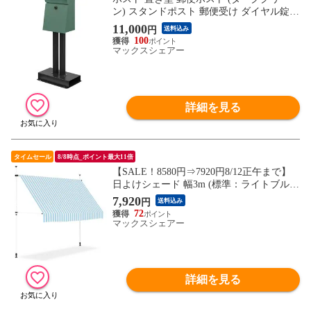
ン) スタンドポスト 郵便受け ダイヤル錠
鍵付き 角型 A4/B4サイズ スタンドタイプ
11,000
円
送料込み
据え置き 戸建て 家庭用 セキュリティ おし
100
ゃれ 北欧 ダイヤルロック式メールボック
マックスシェアー
ス 新聞受け MailBox 玄関 送料無料
詳細を見る
タイムセール
8/8時点_ポイント最大11倍
【SALE！8580円⇒7920円8/12正午まで】
日よけシェード 幅3m (標準：ライトブルー
ストライプ/ホワイトフレーム/本体のみ) つ
7,920
円
送料込み
っぱり式 巻き上げ オーニング UVカット
72
撥水 サンシェード 折りたたみ 目隠し 物干
マックスシェアー
し つっぱり日よけスクリーン 突っ張り棒
送料無料
詳細を見る