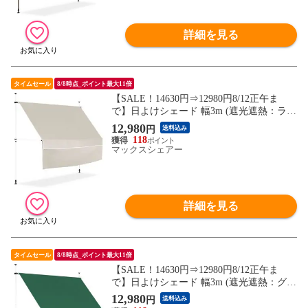
送料無料
詳細を見る
タイムセール
8/8時点_ポイント最大11倍
【SALE！14630円⇒12980円8/12正午ま
で】日よけシェード 幅3m (遮光遮熱：ライ
トベージュ/ホワイトフレーム/本体&前幕
12,980
円
送料込み
付セット) つっぱり式 巻き上げ オーニング
118
UVカット 撥水 サンシェード 折りたたみ
マックスシェアー
目隠し 物干し つっぱり日よけスクリーン
送料無料
詳細を見る
タイムセール
8/8時点_ポイント最大11倍
【SALE！14630円⇒12980円8/12正午ま
で】日よけシェード 幅3m (遮光遮熱：グリ
ーン/ホワイトフレーム/本体&前幕付セッ
12,980
円
送料込み
ト) つっぱり式 巻き上げ オーニング UVカ