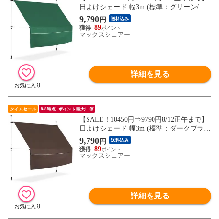
日よけシェード 幅3m (標準：グリーン/ホ
ワイトフレーム/本体&前幕付セット) つっ
9,790
円
送料込み
ぱり式 巻き上げ オーニング UVカット 撥
89
水 サンシェード 折りたたみ 目隠し 物干し
マックスシェアー
つっぱり日よけスクリーン 突っ張り棒 送
料無料
詳細を見る
タイムセール
8/8時点_ポイント最大11倍
【SALE！10450円⇒9790円8/12正午まで】
日よけシェード 幅3m (標準：ダークブラウ
ン/ホワイトフレーム/本体&前幕付セット)
9,790
円
送料込み
つっぱり式 巻き上げ オーニング UVカット
89
撥水 サンシェード 折りたたみ 目隠し 物干
マックスシェアー
し つっぱり日よけスクリーン 突っ張り棒
送料無料
詳細を見る