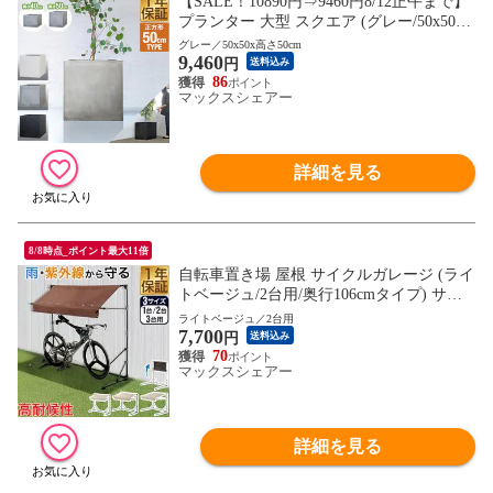
【SALE！10890円⇒9460円8/12正午まで】
プランター 大型 スクエア (グレー/50x50x
高さ50cm) 正方形 深型 ファイバークレイ
グレー／50x50x高さ50cm
9,460
植木鉢 鉢植えカバー 鉢カバー 目安 5号～1
円
送料込み
2号 屋外 屋内 ガーデニング 観葉植物 玄関
86
マックスシェアー
軽量 排水穴 モダン 送料無料
詳細を見る
8/8時点_ポイント最大11倍
自転車置き場 屋根 サイクルガレージ (ライ
トベージュ/2台用/奥行106cmタイプ) サイ
クルパーキング 折りたたみ 日よけ 雨よけ
ライトベージュ／2台用
7,700
オーニング UVカット 耐水 高耐久 400D カ
円
送料込み
バー 家庭用 DIY 駐輪場 庭 ベランダ 自転
70
マックスシェアー
車 バイク サイクルポート 送料無料
詳細を見る