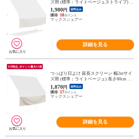
ズ用 (標準：ライトベージュストライプ) 長
さ80cm つっぱり日よけスクリーン サンシ
1,980
円
送料込み
ェード シェード オーニング ※延長用スク
18
リーンのみ/日よけ本体別売 送料無料
マックスシェアー
詳細を見る
8/8時点_ポイント最大11倍
つっぱり日よけ 延長スクリーン 幅2mサイ
ズ用 (標準：ライトベージュ) 長さ80cm つ
っぱり日よけスクリーン サンシェード シ
1,870
円
送料込み
ェード オーニング ※延長用スクリーンの
17
み/日よけ本体別売 送料無料
マックスシェアー
詳細を見る