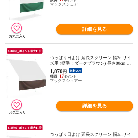
け本体別売 送料無料
マックスシェアー
詳細を見る
8/8時点_ポイント最大11倍
つっぱり日よけ 延長スクリーン 幅2mサイ
ズ用 (標準：ダークブラウン) 長さ80cm つ
っぱり日よけスクリーン サンシェード シ
1,870
円
送料込み
ェード オーニング ※延長用スクリーンの
17
み/日よけ本体別売 送料無料
マックスシェアー
詳細を見る
8/8時点_ポイント最大11倍
つっぱり日よけ 延長スクリーン 幅3mサイ