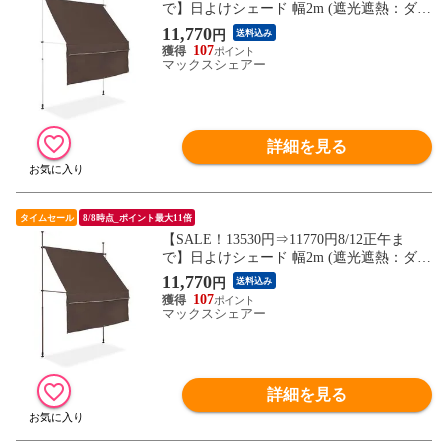
で】日よけシェード 幅2m (遮光遮熱：ダー
クブラウン/ホワイトフレーム/本体&前幕
11,770
円
送料込み
付セット) つっぱり式 巻き上げ オーニング
107
UVカット 撥水 サンシェード 折りたたみ
マックスシェアー
目隠し 物干し つっぱり日よけスクリーン
送料無料
詳細を見る
タイムセール
8/8時点_ポイント最大11倍
【SALE！13530円⇒11770円8/12正午ま
で】日よけシェード 幅2m (遮光遮熱：ダー
クブラウン/ブラウンフレーム/本体&前幕
11,770
円
送料込み
付セット) つっぱり式 巻き上げ オーニング
107
UVカット 撥水 サンシェード 折りたたみ
マックスシェアー
目隠し 物干し つっぱり日よけスクリーン
送料無料
詳細を見る