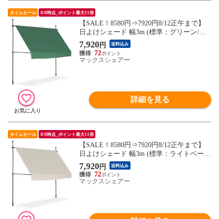
タイムセール
8/8時点_ポイント最大11倍
【SALE！8580円⇒7920円8/12正午まで】
日よけシェード 幅3m (標準：グリーン/ブ
ラウンフレーム/本体のみ) つっぱり式 巻き
7,920
円
送料込み
上げ オーニング UVカット 撥水 サンシェ
72
ード 折りたたみ 目隠し 物干し つっぱり日
マックスシェアー
よけスクリーン 突っ張り棒 日除け 雨よけ
送料無料
詳細を見る
タイムセール
8/8時点_ポイント最大11倍
【SALE！8580円⇒7920円8/12正午まで】
日よけシェード 幅3m (標準：ライトベージ
ュ/ブラウンフレーム/本体のみ) つっぱり式
7,920
円
送料込み
巻き上げ オーニング UVカット 撥水 サン
72
シェード 折りたたみ 目隠し 物干し つっぱ
マックスシェアー
り日よけスクリーン 突っ張り棒 日除け 送
料無料