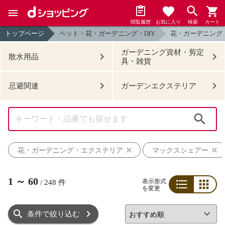
閲覧履歴
お気に入り
検索
カート
トップページ
ペット・花・ガーデニング・DIY
花・ガーデニング
ガーデニング資材・剪定
散水用品
具・雑貨
忌避関連
ガーデンエクステリア
検索
花・ガーデニング・エクステリア
マックスシェアー
1
～
60
表示形式
/
248
件
を変更
リスト
グリッド
条件で絞り込む