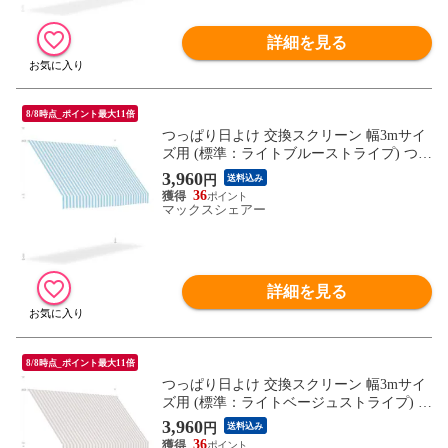
詳細を見る
8/8時点_ポイント最大11倍
つっぱり日よけ 交換スクリーン 幅3mサイ
ズ用 (標準：ライトブルーストライプ) つっ
ぱり日よけスクリーン サンシェード シェ
3,960
円
送料込み
ード オーニング ※スペアスクリーンのみ/
36
日よけ本体別売 送料無料
マックスシェアー
詳細を見る
8/8時点_ポイント最大11倍
つっぱり日よけ 交換スクリーン 幅3mサイ
ズ用 (標準：ライトベージュストライプ) つ
っぱり日よけスクリーン サンシェード シ
3,960
円
送料込み
ェード オーニング ※スペアスクリーンの
36