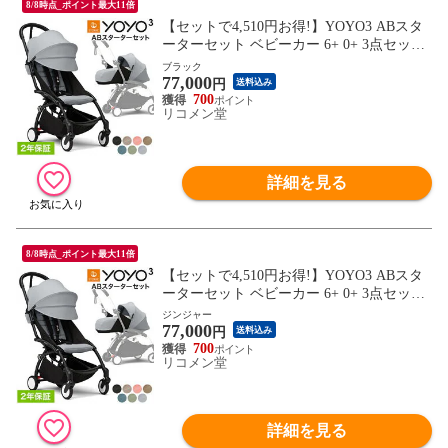
8/8時点_ポイント最大11倍
【セットで4,510円お得!】YOYO3 ABスタ
ーターセット ベビーカー 6+ 0+ 3点セット
A型 B型 AB型 新生児 ベビー 子ども 赤ち
ブラック
77,000
ゃん 折りたたみ 折り畳み コンパクト スト
円
送料込み
ローラー 【正規販売店】 2年保証(代引不
700
リコメン堂
可)【送料無料】
詳細を見る
8/8時点_ポイント最大11倍
【セットで4,510円お得!】YOYO3 ABスタ
ーターセット ベビーカー 6+ 0+ 3点セット
A型 B型 AB型 新生児 ベビー 子ども 赤ち
ジンジャー
77,000
ゃん 折りたたみ 折り畳み コンパクト スト
円
送料込み
ローラー 【正規販売店】 2年保証(代引不
700
リコメン堂
可)【送料無料】
詳細を見る