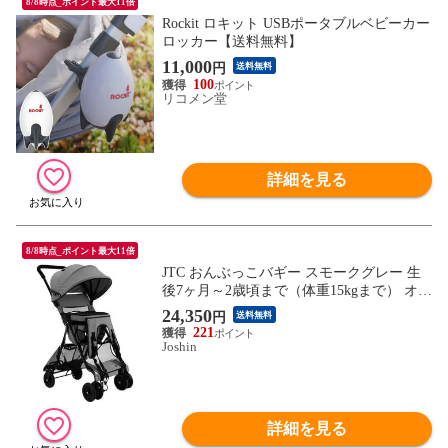
8/8時点_ポイント最大11倍
Rockit ロキット USBポータブルベビーカー
ロッカー【送料無料】
11,000
円
送料無料
100
リコメン堂
詳細を見る
8/8時点_ポイント最大11倍
JTC おんぶっこバギー スモークグレー 生
後7ヶ月～2歳頃まで（体重15kgまで） オン
ブツコバギ-Sグレ- 【返品種別B】
24,350
円
送料無料
221
Joshin
詳細を見る