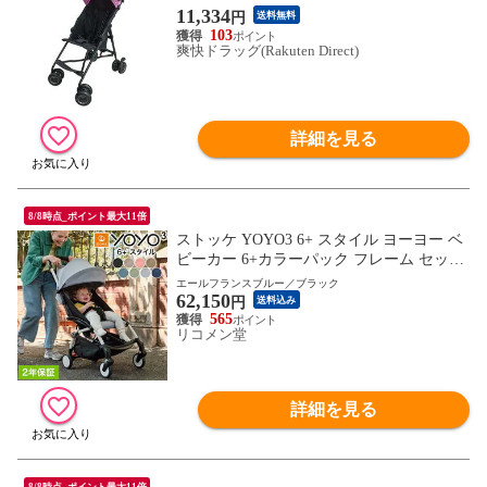
11,334
円
送料無料
103
爽快ドラッグ(Rakuten Direct)
詳細を見る
8/8時点_ポイント最大11倍
ストッケ YOYO3 6+ スタイル ヨーヨー ベ
ビーカー 6+カラーパック フレーム セット
STOKKE 新生児 ベビーカー 折りたたみ 機
エールフランスブルー／ブラック
62,150
内持ち込み可能 コンパクト ストローラー
円
送料込み
【正規販売店】 2年保証(代引不可)【送料
565
リコメン堂
無料】
詳細を見る
8/8時点_ポイント最大11倍