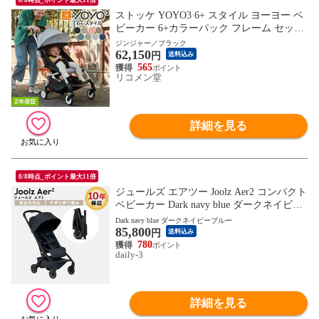
ストッケ YOYO3 6+ スタイル ヨーヨー ベ
ビーカー 6+カラーパック フレーム セット
STOKKE 新生児 ベビーカー 折りたたみ 機
ジンジャー／ブラック
62,150
内持ち込み可能 コンパクト ストローラー
円
送料込み
【正規販売店】 2年保証(代引不可)【送料
565
リコメン堂
無料】
詳細を見る
8/8時点_ポイント最大11倍
ジュールズ エアツー Joolz Aer2 コンパクト
ベビーカー Dark navy blue ダークネイビー
ブルー JL730205 新生児 UPF50+ サンキャ
Dark navy blue ダークネイビーブルー
85,800
ノピー 正規販売店 日本語説明書付き 【保
円
送料込み
証期間：2年】 【北海道・沖縄は990円加
780
daily-3
算】jlz73-c205
詳細を見る