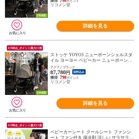
ラー 【正規販売店】 2年保証【送料無料】
798
リコメン堂
詳細を見る
8/8時点_ポイント最大11倍
ストッケ YOYO3 ニューボーンシェルスタ
イル ヨーヨー ベビーカー ニューボーンシ
ェル フレーム セット STOKKE カラーパッ
アクア／ブラック
87,780
ク 新生児 ベビーカー コンパクト ストロー
円
送料込み
ラー 【正規販売店】 2年保証【送料無料】
798
リコメン堂
詳細を見る
8/8時点_ポイント最大11倍
ベビーカーシート クールシート ファンシ
ート ファン付き 保冷剤 涼しい サラサラ