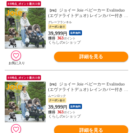
8/8時点_ポイント最大11倍
ジョイー Joie ベビーカー Evaliteduo
【PR】
(エヴァライトデュオ) レインカバー付き 41
441/41453/41942 正規品 ベビー 赤ちゃん 軽
グレーフランネル
量 コンパクト バギー 双子 カトージ KATO
クーポンあり
JI 【送料無料】
39,999
円
送料無料
363
くらしのeショップ
詳細を見る
8/8時点_ポイント最大11倍
ジョイー Joie ベビーカー Evaliteduo
【PR】
(エヴァライトデュオ) レインカバー付き 41
441/41453/41942 正規品 ベビー 赤ちゃん 軽
ムーンロック
量 コンパクト バギー 双子 カトージ KATO
クーポンあり
JI 【送料無料】
39,999
円
送料無料
363
くらしのeショップ
詳細を見る