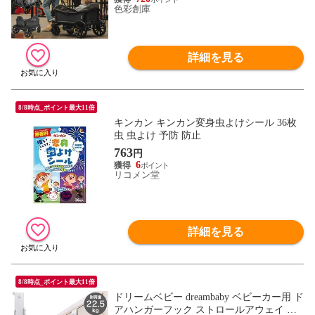
色彩創庫
詳細を見る
8/8時点_ポイント最大11倍
キンカン キンカン変身虫よけシール 36枚
虫 虫よけ 予防 防止
763
円
6
リコメン堂
詳細を見る
8/8時点_ポイント最大11倍
ドリームベビー dreambaby ベビーカー用 ド
アハンガーフック ストロールアウェイ ホ