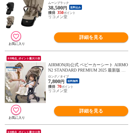
x GAZELLE S 折り畳み コンパクト 両対面
ムーンブラック
38,500
式 リクライニング 双子 2人乗り 縦型 おし
円
送料込み
ゃれ ストローラー【送料無料】
350
リコメン堂
詳細を見る
8/8時点_ポイント最大11倍
AIRMON(R)公式 ベビーカーシート AIRMO
N2 STANDARD PREMIUM 2025 最新版 フ
ァン付き 冷却 夏 扇風機 暑さ対策 【送料
ロング／タイプ
7,800
無料】
円
送料無料
70
リコメン堂
詳細を見る
8/8時点_ポイント最大11倍