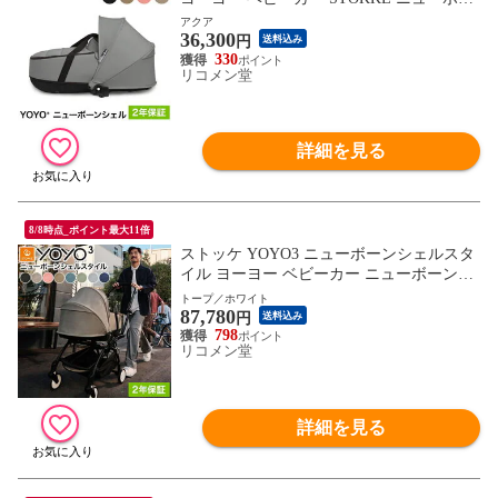
ン 新生児 ベビーカー コンパクト ストロー
アクア
36,300
ラー 【正規販売店】 2年保証【送料無料】
円
送料込み
330
リコメン堂
詳細を見る
8/8時点_ポイント最大11倍
ストッケ YOYO3 ニューボーンシェルスタ
イル ヨーヨー ベビーカー ニューボーンシ
ェル フレーム セット STOKKE カラーパッ
トープ／ホワイト
87,780
ク 新生児 ベビーカー コンパクト ストロー
円
送料込み
ラー 【正規販売店】 2年保証【送料無料】
798
リコメン堂
詳細を見る