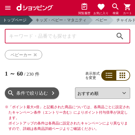
閲覧履歴
お気に入り
検索
カート
トップページ
キッズ・ベビー・マタニティ
ベビー
チャイルド
検索
ベビーカー
1
～
60
表示形式
/
230
件
を変更
リスト
グリッド
条件で絞り込む
※
「ポイント最大○倍」と記載された商品については、各商品ごとに設定され
たキャンペーン条件（エントリー含む）によりポイント付与倍率が決定し
ます。
ポイントアップの条件は各商品に設定されたキャンペーンにより異なりま
すので、詳細は各商品詳細ページよりご確認ください。