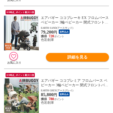
8/8時点_ポイント最大11倍
エアバギー ココブレーキ EX フロムバース
ベビーカー 3輪ベビーカー 閉式フロントバ
ー ドリンクホルダー エアポンプ 新生児 人
EARTH SAND(アースサンド)
79,200
気 出産祝い プレゼント ギフト AIRBUGG
円
送料込み
Y COCO BRAKE EX ROM BIRTH
720
色彩創庫
詳細を見る
8/8時点_ポイント最大11倍
エアバギー ココプレミア フロムバース ベ
ビーカー 3輪ベビーカー 閉式フロントバー
ドリンクホルダー エアポンプ 新生児 人気
EARTH GREY(アースグレイ)
85,800
出産祝い プレゼント ギフト AIRBUGGY C
円
送料込み
OCO PREMIER FROM BIRTH
780
色彩創庫