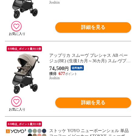
Joshin
詳細を見る
8/8時点_ポイント最大11倍
アップリカ スムーヴ プレシャス AB ベー
ジュ(BE) (生後1カ月～36カ月) スム-ヴプレ
シヤスABBE 【返品種別A】
74,500
円
送料無料
677
Joshin
詳細を見る
8/8時点_ポイント最大11倍
ストッケ YOYO ニューボーンシェル 単品