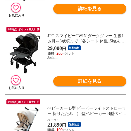
詳細を見る
8/8時点_ポイント最大11倍
JTC スマイビーTWIN ダークグレー 生後1
ヵ月～3歳頃まで（各シート 体重15kg未
満） スマイビ-TWINダ-クグレ- 【返品種別
29,000
円
送料無料
B】
263
Joshin
詳細を見る
8/8時点_ポイント最大11倍
ベビーカー B型 ビービーライトストローラ
ー 折りたたみ （ b型ベビーカー B型ベビー
カー バギー 軽量 コンパクト 軽い ハイシ
ベージュ
21,890
ート リクライニング 通気性 自立式 高さ調
円
送料込み
節 バスケット付き セカンドベビーカー コ
199