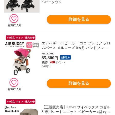
ベビータウン
詳細を見る
8/8時点_ポイント最大11倍
エアバギー ベビーカー ココ プレミア フロ
ムバース メルローズ 0ヵ月 ハンドブレー
キ レインカバー スリムサイズ 折りたたみ
MELROSE
85,800
エアタイヤ 正規販売店 日本語説明書付き
円
送料込み
【保証期間：2年】 AIRBUGGY 【北海道・
780
daily-3
沖縄は990円加算】 abg02-c15
詳細を見る
8/8時点_ポイント最大11倍
【正規販売店】Cybex サイベックス ガゼル
S 専用シートユニット ベビーカー a型 cybe