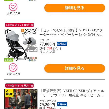
詳細を見る
8/8時点_ポイント最大11倍
【セットで4,510円お得!】YOYO3 ABスタ
ーターセット ベビーカー 6+ 0+ 3点セット
A型 B型 AB型 新生児 ベビー 子ども 赤ち
オリーブ
77,000
ゃん 折りたたみ 折り畳み コンパクト スト
円
送料込み
ローラー 【正規販売店】 2年保証(代引不
700
リコメン堂
可)【送料無料】
詳細を見る
8/8時点_ポイント最大11倍
【正規販売店】VEER CRISER ヴィア クル
ーザー アウトドア 耐荷重54kg ベビーカー
ペットカート 子供 犬 折りたたみ ワゴン
カモフラージュ
79,200
カート 荷物 台車 キャンプ
円
送料込み
720