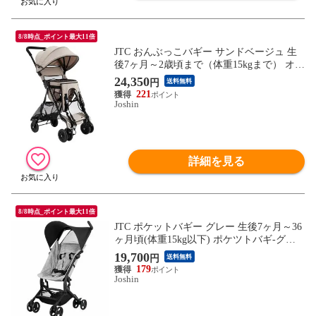
8/8時点_ポイント最大11倍
JTC おんぶっこバギー サンドベージュ 生
後7ヶ月～2歳頃まで（体重15kgまで） オン
ブツコバギ-Sベ-ジユ 【返品種別B】
24,350
円
送料無料
221
Joshin
詳細を見る
8/8時点_ポイント最大11倍
JTC ポケットバギー グレー 生後7ヶ月～36
ヶ月頃(体重15kg以下) ポケツトバギ-グレ-
【返品種別B】
19,700
円
送料無料
179
Joshin