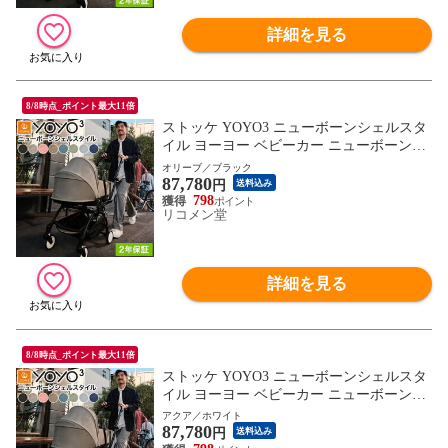
詳細を見る
8/8時点_ポイント最大11倍
ストッケ YOYO3 ニューボーンシェルスタ
イル ヨーヨー ベビーカー ニューボーンシ
ェル フレーム セット STOKKE カラーパッ
オリーブ／ブラック
87,780
ク 新生児 ベビーカー コンパクト ストロー
円
送料込み
ラー 【正規販売店】 2年保証【送料無料】
798
リコメン堂
詳細を見る
8/8時点_ポイント最大11倍
ストッケ YOYO3 ニューボーンシェルスタ
イル ヨーヨー ベビーカー ニューボーンシ
ェル フレーム セット STOKKE カラーパッ
アクア／ホワイト
87,780
ク 新生児 ベビーカー コンパクト ストロー
円
送料込み