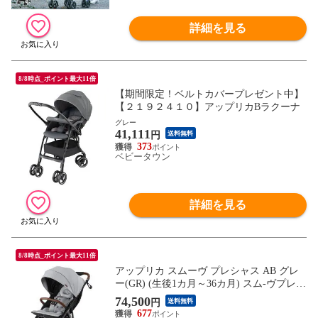
詳細を見る
8/8時点_ポイント最大11倍
【期間限定！ベルトカバープレゼント中】
【２１９２４１０】アップリカBラクーナ
グレー
41,111
円
送料無料
373
ベビータウン
詳細を見る
8/8時点_ポイント最大11倍
アップリカ スムーヴ プレシャス AB グレ
ー(GR) (生後1カ月～36カ月) スム-ヴプレシ
ヤスABGR 【返品種別A】
74,500
円
送料無料
677