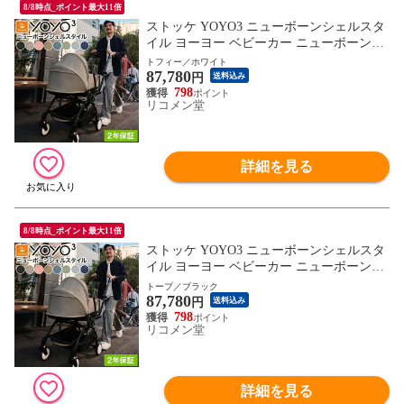
8/8時点_ポイント最大11倍
ストッケ YOYO3 ニューボーンシェルスタ
イル ヨーヨー ベビーカー ニューボーンシ
ェル フレーム セット STOKKE カラーパッ
トフィー／ホワイト
87,780
ク 新生児 ベビーカー コンパクト ストロー
円
送料込み
ラー 【正規販売店】 2年保証【送料無料】
798
リコメン堂
詳細を見る
8/8時点_ポイント最大11倍
ストッケ YOYO3 ニューボーンシェルスタ
イル ヨーヨー ベビーカー ニューボーンシ
ェル フレーム セット STOKKE カラーパッ
トープ／ブラック
87,780
ク 新生児 ベビーカー コンパクト ストロー
円
送料込み
ラー 【正規販売店】 2年保証【送料無料】
798
リコメン堂
詳細を見る