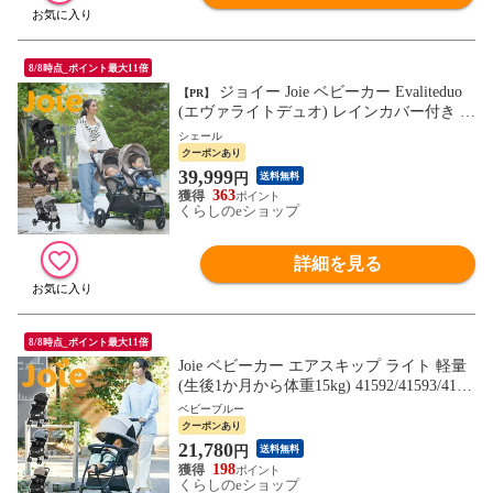
8/8時点_ポイント最大11倍
ジョイー Joie ベビーカー Evaliteduo
【PR】
(エヴァライトデュオ) レインカバー付き 41
441/41453/41942 正規品 ベビー 赤ちゃん 軽
シェール
量 コンパクト バギー 双子 カトージ KATO
クーポンあり
JI 【送料無料】
39,999
円
送料無料
363
くらしのeショップ
詳細を見る
8/8時点_ポイント最大11倍
Joie ベビーカー エアスキップ ライト 軽量
(生後1か月から体重15kg) 41592/41593/4159
4 ジョイー 正規品 バギー 背面式 折りたた
ベビーブルー
み コンパクト スリム 幅47cm 自立 収納カ
クーポンあり
ゴ付き レインカバー付き おしゃれ カトー
21,780
円
送料無料
ジ KATOJI 【送料無料】
198
くらしのeショップ