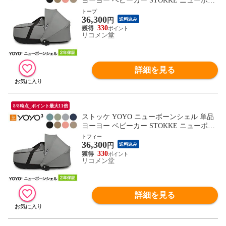
ヨーヨー ベビーカー STOKKE ニューボー
ン 新生児 ベビーカー コンパクト ストロー
トープ
36,300
ラー 【正規販売店】 2年保証【送料無料】
円
送料込み
330
リコメン堂
詳細を見る
8/8時点_ポイント最大11倍
ストッケ YOYO ニューボーンシェル 単品
ヨーヨー ベビーカー STOKKE ニューボー
ン 新生児 ベビーカー コンパクト ストロー
トフィー
36,300
ラー 【正規販売店】 2年保証【送料無料】
円
送料込み
330
リコメン堂
詳細を見る