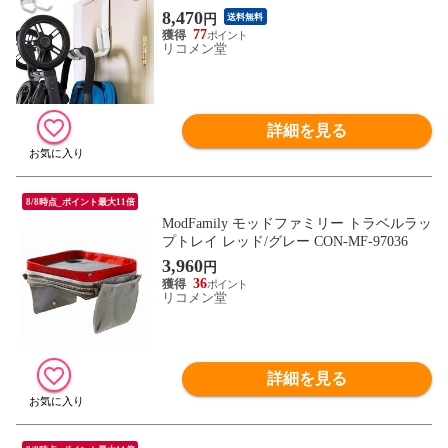
ワイト ベビー キッズ【送料無料】
8,470
円
送料無料
77
リコメン堂
詳細を見る
8/8時点_ポイント最大11倍
ModFamily モッドファミリー トラベルラッ
プトレイ レッド/グレー CON-MF-97036
3,960
円
36
リコメン堂
詳細を見る