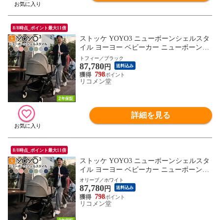
8/8時点_ポイント最大11倍
ストッケ YOYO3 ニューボーンシェルスタ
イル ヨーヨー ベビーカー ニューボーンシ
ェル フレーム セット STOKKE カラーパッ
トフィー／ブラック
87,780
ク 新生児 ベビーカー コンパクト ストロー
円
送料込み
ラー 【正規販売店】 2年保証【送料無料】
798
リコメン堂
詳細を見る
8/8時点_ポイント最大11倍
ストッケ YOYO3 ニューボーンシェルスタ
イル ヨーヨー ベビーカー ニューボーンシ
ェル フレーム セット STOKKE カラーパッ
オリーブ／ホワイト
87,780
ク 新生児 ベビーカー コンパクト ストロー
円
送料込み
ラー 【正規販売店】 2年保証【送料無料】
798
リコメン堂