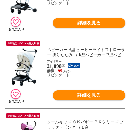
リビングート
ンパクトベビーカー ） 【ベージュ】
詳細を見る
8/8時点_ポイント最大11倍
ベビーカー B型 ビービーライトストローラ
ー 折りたたみ （ b型ベビーカー B型ベビー
カー バギー 軽量 コンパクト 軽い ハイシ
アイボリー
21,890
ート リクライニング 通気性 自立式 高さ調
円
送料込み
節 バスケット付き セカンドベビーカー コ
199
リビングート
ンパクトベビーカー ） 【アイボリー】
詳細を見る
8/8時点_ポイント最大11倍
クールキッズ ＣＫバギー ＢＫシリーズ ブ
ラック・ピンク （１台）