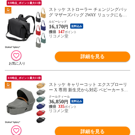
8/8時点_ポイント最大11倍
ストッケ ストローラー チェンジングバッ
グ マザーズバッグ 2WAY リュックにもな
る STOKKE ストッケ正規販売店【送料無
ルビーレッド
16,170
料】
円
送料込み
147
リコメン堂
詳細を見る
8/8時点_ポイント最大11倍
ストッケ キャリーコット エクスプローリ
ー X 専用 新生児から対応 ベビーカー STO
KKE ストッケ正規販売店【送料無料】
クールティール
36,850
円
送料込み
335
リコメン堂
詳細を見る