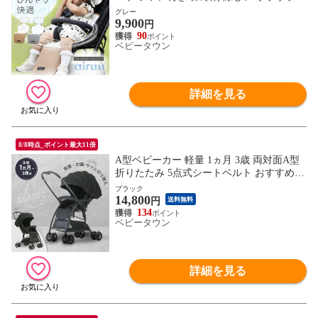
シート ファン 夏 おでかけ 猛暑対策 ベビ
グレー
9,900
ーカー チャイルドシート クールシート air
円
uu
90
ベビータウン
詳細を見る
8/8時点_ポイント最大11倍
A型ベビーカー 軽量 1ヵ月 3歳 両対面A型
折りたたみ 5点式シートベルト おすすめコ
ンパクト バスケット付き シンプル 【ST-1
ブラック
14,800
637】
円
送料無料
134
ベビータウン
詳細を見る