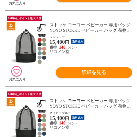
8/8時点_ポイント最大11倍
ストッケ ヨーヨー ベビーカー 専用バッグ
YOYO STOKKE ベビーカー バッグ 荷物入
れ ストローラー アクセサリー 【正規販売
ジンジャー
15,400
店】【送料無料】
円
送料込み
140
リコメン堂
詳細を見る
8/8時点_ポイント最大11倍
ストッケ ヨーヨー ベビーカー 専用バッグ
YOYO STOKKE ベビーカー バッグ 荷物入
れ ストローラー アクセサリー 【正規販売
ネイビーブルー
15,400
店】【送料無料】
円
送料込み
140
リコメン堂