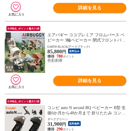
詳細を見る
8/8時点_ポイント最大11倍
エアバギー ココプレミア フロムバース ベ
ビーカー 3輪ベビーカー 閉式フロントバー
ドリンクホルダー エアポンプ 新生児 人気
EARTH BLACK(アースブラック)
85,800
出産祝い プレゼント ギフト AIRBUGGY C
円
送料込み
OCO PREMIER FROM BIRTH
780
色彩創庫
詳細を見る
8/8時点_ポイント最大11倍
コンビ auto N second BQ ベビーカー B型 生
後6か月から48か月まで 折りたたみ コンパ
クト 折り畳み簡単 おでかけ 【119916】
ダークグリーン
31,900
【119917】
円
送料無料
290