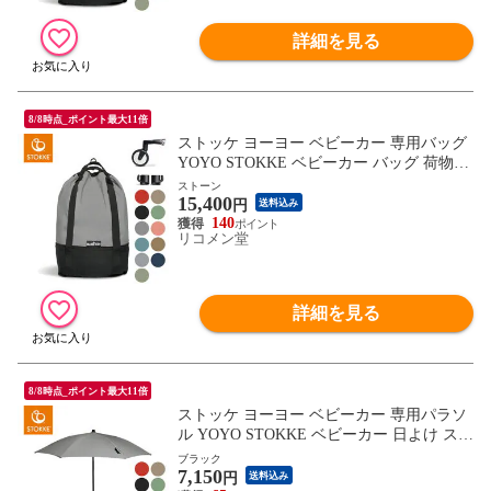
詳細を見る
8/8時点_ポイント最大11倍
ストッケ ヨーヨー ベビーカー 専用バッグ
YOYO STOKKE ベビーカー バッグ 荷物入
れ ストローラー アクセサリー 【正規販売
ストーン
15,400
店】【送料無料】
円
送料込み
140
リコメン堂
詳細を見る
8/8時点_ポイント最大11倍
ストッケ ヨーヨー ベビーカー 専用パラソ
ル YOYO STOKKE ベビーカー 日よけ スト
ローラー アクセサリー 【正規販売店】
ブラック
7,150
【送料無料】
円
送料込み