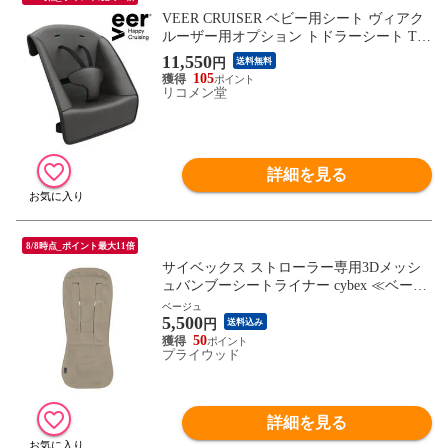
VEER CRUISER ベビー用シート ヴィアク
ルーザー用オプション トドラーシート TO
DDLER SEATS ダーカーグレー カート ワ
11,550
円
送料無料
ゴン キャリーカート ワゴン 子供 キッズ
105
ペット 犬 猫【ポイント10倍】 【送料無
リコメン堂
料】
詳細を見る
8/8時点_ポイント最大11倍
サイベックス ストローラー専用3Dメッシ
ュバンブーシートライナー cybex ≪ベージ
ュ 522002341≫ ベビーカー クッション シ
ベージュ
5,500
ート 赤ちゃん おすすめ おしゃれ 出産祝い
円
送料込み
ブランド プリアム ミオス メリオ イージー
50
プライウッド
S
詳細を見る