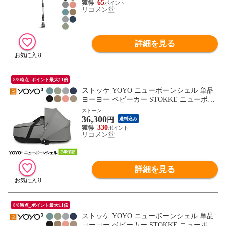
65
リコメン堂
詳細を見る
8/8時点_ポイント最大11倍
ストッケ YOYO ニューボーンシェル 単品
ヨーヨー ベビーカー STOKKE ニューボー
ン 新生児 ベビーカー コンパクト ストロー
ストーン
36,300
ラー 【正規販売店】 2年保証【送料無料】
円
送料込み
330
リコメン堂
詳細を見る
8/8時点_ポイント最大11倍
ストッケ YOYO ニューボーンシェル 単品
ヨーヨー ベビーカー STOKKE ニューボー