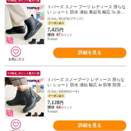
8/6時点_ポイント最大11倍
トパーズ スノー ブーツ レディース 滑らな
い ショート 防水 凍結 裏起毛 幅広 5e 歩き
やすい 防寒 防滑 軽量 レイン コンフォー
22.5cm／BLACK(ブラック)
ト シューズ 靴 3409 TOPAZ
クーポンあり
7,425
円
67
S-mart
詳細を見る
8/6時点_ポイント最大11倍
トパーズ スノーブーツ レディース 滑らな
い ショート 防水 凍結 幅広 4e 防寒 防滑 軽
量 暖かい レインブーツ ミセス topaz 4830
23.5cm／KHAKI(カーキ)
クーポンあり
7,128
円
64
S-mart
詳細を見る