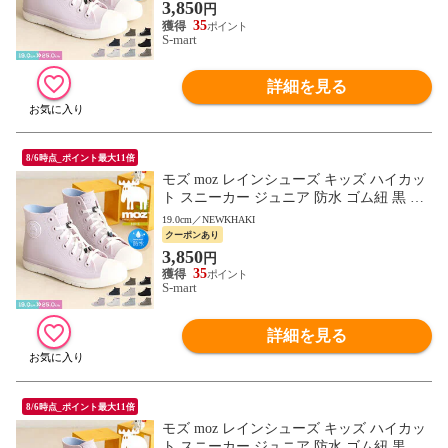
3,850
円
35
S-mart
詳細を見る
8/6時点_ポイント最大11倍
モズ moz レインシューズ キッズ ハイカッ
ト スニーカー ジュニア 防水 ゴム紐 黒 ブ
ラック ベージュ グレー ブラウン 7417 701
19.0cm／NEWKHAKI
7
クーポンあり
3,850
円
35
S-mart
詳細を見る
8/6時点_ポイント最大11倍
モズ moz レインシューズ キッズ ハイカッ
ト スニーカー ジュニア 防水 ゴム紐 黒 ブ