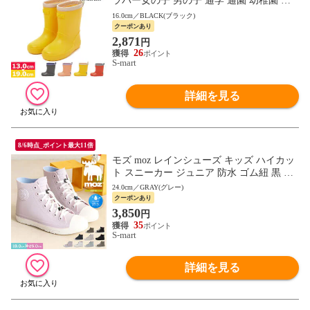
ラバー女の子 男の子 通学 通園 幼稚園 保
育園 雨 雪 13-19cm シンプル おしゃれ かわ
16.0cm／BLACK(ブラック)
いい 50-4831 イフミー
クーポンあり
2,871
円
26
S-mart
詳細を見る
8/6時点_ポイント最大11倍
モズ moz レインシューズ キッズ ハイカッ
ト スニーカー ジュニア 防水 ゴム紐 黒 ブ
ラック ベージュ グレー ブラウン 7417 701
24.0cm／GRAY(グレー)
7
クーポンあり
3,850
円
35
S-mart
詳細を見る