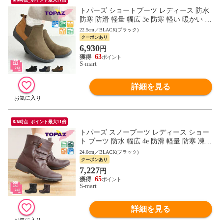
トパーズ ショートブーツ レディース 防水
防寒 防滑 軽量 幅広 3e 防寒 軽い 暖かい 裏
起毛 サイドゴア レインブーツ 黒 カーキ 2
22.5cm／BLACK(ブラック)
301
クーポンあり
6,930
円
63
S-mart
詳細を見る
8/6時点_ポイント最大11倍
トパーズ スノーブーツ レディース ショー
ト ブーツ 防水 幅広 4e 防滑 軽量 防寒 凍結
レインブーツ コンフォートブーツ topaz 46
24.0cm／BLACK(ブラック)
54
クーポンあり
7,227
円
65
S-mart
詳細を見る