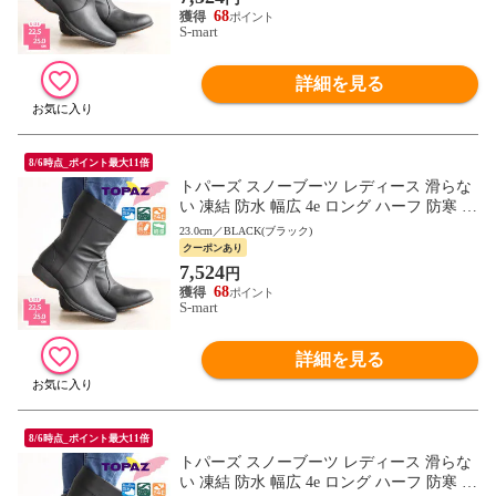
68
S-mart
詳細を見る
8/6時点_ポイント最大11倍
トパーズ スノーブーツ レディース 滑らな
い 凍結 防水 幅広 4e ロング ハーフ 防寒 防
滑 軽量 レインブーツ 履きやすい topaz 465
23.0cm／BLACK(ブラック)
5
クーポンあり
7,524
円
68
S-mart
詳細を見る
8/6時点_ポイント最大11倍
トパーズ スノーブーツ レディース 滑らな
い 凍結 防水 幅広 4e ロング ハーフ 防寒 防