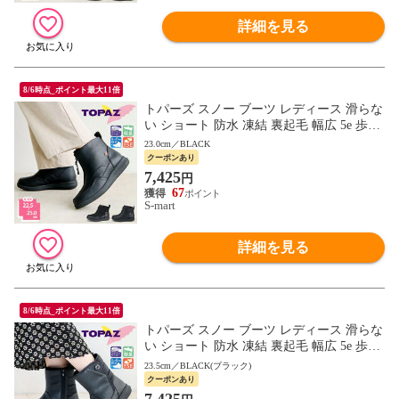
詳細を見る
8/6時点_ポイント最大11倍
トパーズ スノー ブーツ レディース 滑らな
い ショート 防水 凍結 裏起毛 幅広 5e 歩き
やすい 防寒 防滑 軽量 レイン コンフォー
23.0cm／BLACK
ト シューズ 靴 3409 TOPAZ
クーポンあり
7,425
円
67
S-mart
詳細を見る
8/6時点_ポイント最大11倍
トパーズ スノー ブーツ レディース 滑らな
い ショート 防水 凍結 裏起毛 幅広 5e 歩き
やすい 防寒 防滑 軽量 レイン コンフォー
23.5cm／BLACK(ブラック)
ト シューズ 靴 5513 TOPAZ
クーポンあり
7,425