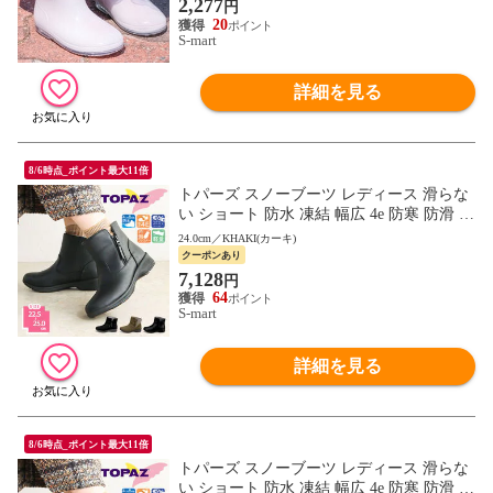
2,277
円
20
S-mart
詳細を見る
8/6時点_ポイント最大11倍
トパーズ スノーブーツ レディース 滑らな
い ショート 防水 凍結 幅広 4e 防寒 防滑 軽
量 暖かい レインブーツ ミセス topaz 4830
24.0cm／KHAKI(カーキ)
クーポンあり
7,128
円
64
S-mart
詳細を見る
8/6時点_ポイント最大11倍
トパーズ スノーブーツ レディース 滑らな
い ショート 防水 凍結 幅広 4e 防寒 防滑 軽