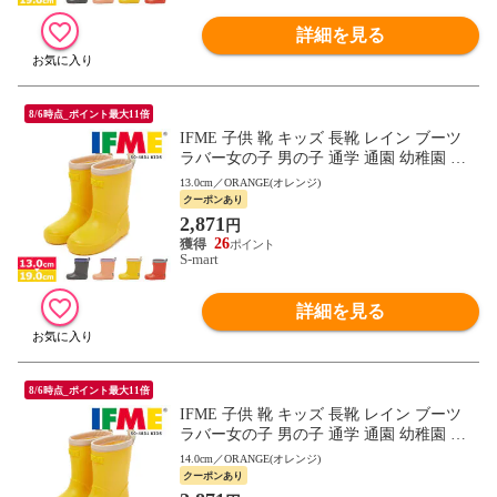
詳細を見る
8/6時点_ポイント最大11倍
IFME 子供 靴 キッズ 長靴 レイン ブーツ
ラバー女の子 男の子 通学 通園 幼稚園 保
育園 雨 雪 13-19cm シンプル おしゃれ かわ
13.0cm／ORANGE(オレンジ)
いい 50-4831 イフミー
クーポンあり
2,871
円
26
S-mart
詳細を見る
8/6時点_ポイント最大11倍
IFME 子供 靴 キッズ 長靴 レイン ブーツ
ラバー女の子 男の子 通学 通園 幼稚園 保
育園 雨 雪 13-19cm シンプル おしゃれ かわ
14.0cm／ORANGE(オレンジ)
いい 50-4831 イフミー
クーポンあり