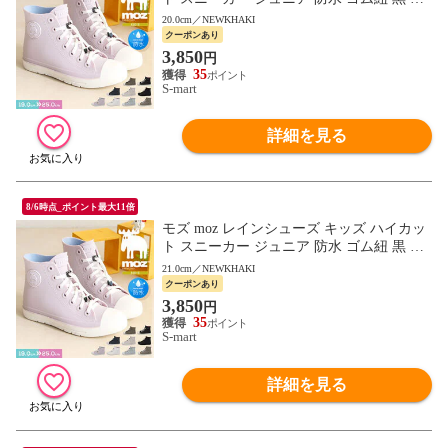
ラック ベージュ グレー ブラウン 7417 701
20.0cm／NEWKHAKI
7
クーポンあり
3,850
円
35
S-mart
詳細を見る
8/6時点_ポイント最大11倍
モズ moz レインシューズ キッズ ハイカッ
ト スニーカー ジュニア 防水 ゴム紐 黒 ブ
ラック ベージュ グレー ブラウン 7417 701
21.0cm／NEWKHAKI
7
クーポンあり
3,850
円
35
S-mart
詳細を見る