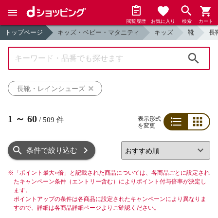
閲覧履歴
お気に入り
検索
カート
トップページ
キッズ・ベビー・マタニティ
キッズ
靴
長
検索
長靴・レインシューズ
1
～
60
表示形式
/
509
件
を変更
リスト
グリッド
条件で絞り込む
※
「ポイント最大○倍」と記載された商品については、各商品ごとに設定され
たキャンペーン条件（エントリー含む）によりポイント付与倍率が決定し
ます。
ポイントアップの条件は各商品に設定されたキャンペーンにより異なりま
すので、詳細は各商品詳細ページよりご確認ください。