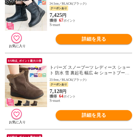
やすい 防寒 防滑 軽量 レイン コンフォー
24.5cm／BLACK(ブラック)
ト シューズ 靴 5513 TOPAZ
クーポンあり
7,425
円
67
S-mart
詳細を見る
8/6時点_ポイント最大11倍
トパーズ スノーブーツ レディース ショー
ト 防水 雪 裏起毛 幅広 4e ショートブーツ
防寒 防滑 ムートン レインブーツ topaz 445
23.0cm／BLACK(ブラック)
4
クーポンあり
7,128
円
64
S-mart
詳細を見る
8/6時点_ポイント最大11倍