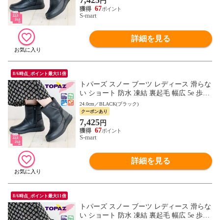
円
67
S-mart
詳細を見る
8/6時点_ポイント最大11倍
トパーズ スノー ブーツ レディース 滑らな
い ショート 防水 凍結 裏起毛 幅広 5e 歩き
やすい 防寒 防滑 軽量 レイン コンフォー
24.0cm／BLACK(ブラック)
ト シューズ 靴 5513 TOPAZ
クーポンあり
7,425
円
67
S-mart
詳細を見る
8/6時点_ポイント最大11倍
トパーズ スノー ブーツ レディース 滑らな
い ショート 防水 凍結 裏起毛 幅広 5e 歩き