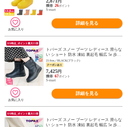
2,871
円
26
S-mart
詳細を見る
8/6時点_ポイント最大11倍
トパーズ スノー ブーツ レディース 滑らな
い ショート 防水 凍結 裏起毛 幅広 5e 歩き
やすい 防寒 防滑 軽量 レイン コンフォー
23.0cm／BLACK(ブラック)
ト シューズ 靴 5513 TOPAZ
クーポンあり
7,425
円
67
S-mart
詳細を見る
8/6時点_ポイント最大11倍
トパーズ スノー ブーツ レディース 滑らな
い ショート 防水 凍結 裏起毛 幅広 5e 歩き