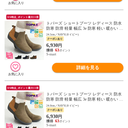
8/6時点_ポイント最大11倍
トパーズ ショートブーツ レディース 防水
防寒 防滑 軽量 幅広 3e 防寒 軽い 暖かい 裏
起毛 サイドゴア レインブーツ 黒 カーキ 2
24.5cm／NAVY(ネイビー)
301
クーポンあり
6,930
円
63
S-mart
詳細を見る
8/6時点_ポイント最大11倍
トパーズ ショートブーツ レディース 防水
防寒 防滑 軽量 幅広 3e 防寒 軽い 暖かい 裏
起毛 サイドゴア レインブーツ 黒 カーキ 2
24.0cm／NAVY(ネイビー)
301
クーポンあり
6,930
円
63
S-mart