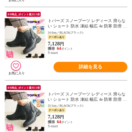
8/6時点_ポイント最大11倍
トパーズ スノーブーツ レディース 滑らな
い ショート 防水 凍結 幅広 4e 防寒 防滑 軽
量 暖かい レインブーツ ミセス topaz 4830
24.0cm／BLACK(ブラック)
クーポンあり
7,128
円
64
S-mart
詳細を見る
8/6時点_ポイント最大11倍
トパーズ スノーブーツ レディース 滑らな
い ショート 防水 凍結 幅広 4e 防寒 防滑 軽
量 暖かい レインブーツ ミセス topaz 4830
23.5cm／BLACK(ブラック)
クーポンあり
7,128
円
64
S-mart