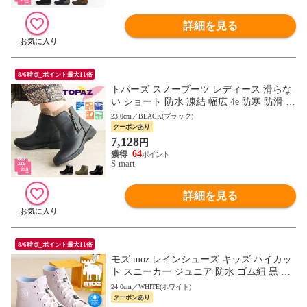
詳細を見る
8/6時点_ポイント最大11倍
トパーズ スノーブーツ レディース 滑らな
い ショート 防水 凍結 幅広 4e 防寒 防滑 軽
量 暖かい レインブーツ ミセス topaz 4830
23.0cm／BLACK(ブラック)
クーポンあり
7,128
円
64
S-mart
詳細を見る
8/6時点_ポイント最大11倍
モズ moz レインシューズ キッズ ハイカッ
ト スニーカー ジュニア 防水 ゴム紐 黒 ブ
ラック ベージュ グレー ブラウン 7417 701
24.0cm／WHITE(ホワイト)
7
クーポンあり