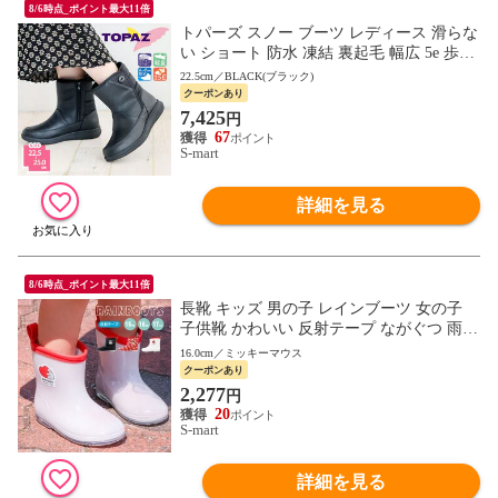
8/6時点_ポイント最大11倍
トパーズ スノー ブーツ レディース 滑らな
い ショート 防水 凍結 裏起毛 幅広 5e 歩き
やすい 防寒 防滑 軽量 レイン コンフォー
22.5cm／BLACK(ブラック)
ト シューズ 靴 5513 TOPAZ
クーポンあり
7,425
円
67
S-mart
詳細を見る
8/6時点_ポイント最大11倍
長靴 キッズ 男の子 レインブーツ 女の子
子供靴 かわいい 反射テープ ながぐつ 雨具
通園 ディズニー ミッキー ミニー ベイマッ
16.0cm／ミッキーマウス
クス RIBT
クーポンあり
2,277
円
20
S-mart
詳細を見る