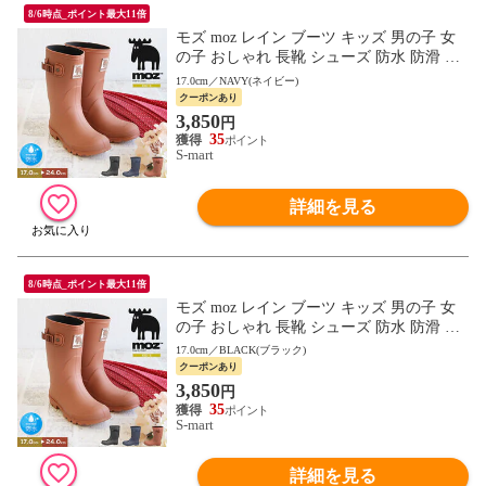
8/6時点_ポイント最大11倍
モズ moz レイン ブーツ キッズ 男の子 女
の子 おしゃれ 長靴 シューズ 防水 防滑 ロ
ング ジュニア 軽量 雨 冬 雪 子供 靴 小学生
17.0cm／NAVY(ネイビー)
幼稚園 無地 7018 moz
クーポンあり
3,850
円
35
S-mart
詳細を見る
8/6時点_ポイント最大11倍
モズ moz レイン ブーツ キッズ 男の子 女
の子 おしゃれ 長靴 シューズ 防水 防滑 ロ
ング ジュニア 軽量 雨 冬 雪 子供 靴 小学生
17.0cm／BLACK(ブラック)
幼稚園 無地 7018 moz
クーポンあり
3,850
円
35
S-mart
詳細を見る