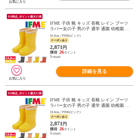
8/6時点_ポイント最大11倍
IFME 子供 靴 キッズ 長靴 レイン ブーツ
ラバー女の子 男の子 通学 通園 幼稚園 保
育園 雨 雪 13-19cm シンプル おしゃれ かわ
16.0cm／PINK(ピンク)
いい 50-4831 イフミー
クーポンあり
2,871
円
26
S-mart
詳細を見る
8/6時点_ポイント最大11倍
IFME 子供 靴 キッズ 長靴 レイン ブーツ
ラバー女の子 男の子 通学 通園 幼稚園 保
育園 雨 雪 13-19cm シンプル おしゃれ かわ
18.0cm／PINK(ピンク)
いい 50-4831 イフミー
クーポンあり
2,871
円
26
S-mart