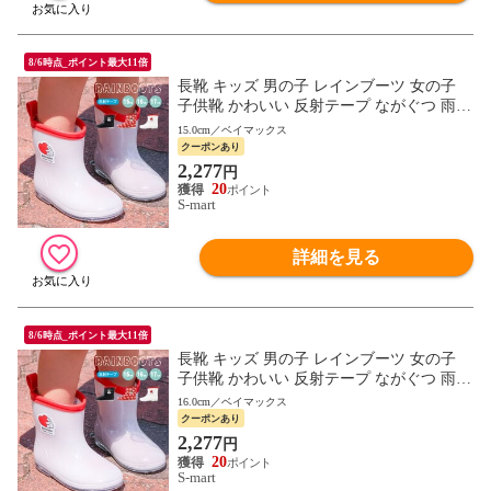
8/6時点_ポイント最大11倍
長靴 キッズ 男の子 レインブーツ 女の子
子供靴 かわいい 反射テープ ながぐつ 雨具
通園 ディズニー ミッキー ミニー ベイマッ
15.0cm／ベイマックス
クス RIBT
クーポンあり
2,277
円
20
S-mart
詳細を見る
8/6時点_ポイント最大11倍
長靴 キッズ 男の子 レインブーツ 女の子
子供靴 かわいい 反射テープ ながぐつ 雨具
通園 ディズニー ミッキー ミニー ベイマッ
16.0cm／ベイマックス
クス RIBT
クーポンあり
2,277
円
20
S-mart