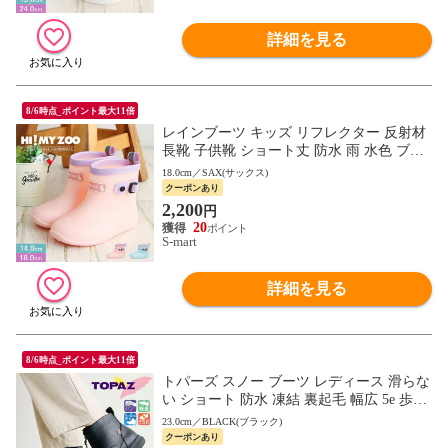
詳細を見る
8/6時点_ポイント最大11倍
レインブーツ キッズ リフレクター 反射材
長靴 子供靴 ショート丈 防水 雨 水色 ブル
ー 青 ピンク HI! MY ZOO ハイマイズー 55
18.0cm／SAX(サックス)
02
クーポンあり
2,200
円
20
S-mart
詳細を見る
8/6時点_ポイント最大11倍
トパーズ スノー ブーツ レディース 滑らな
い ショート 防水 凍結 裏起毛 幅広 5e 歩き
やすい 防寒 防滑 軽量 レイン コンフォー
23.0cm／BLACK(ブラック)
ト シューズ 靴 3409 TOPAZ
クーポンあり