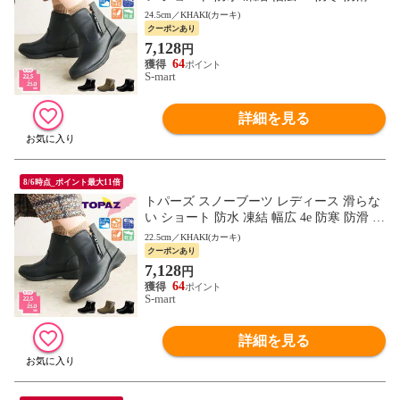
量 暖かい レインブーツ ミセス topaz 4830
24.5cm／KHAKI(カーキ)
クーポンあり
7,128
円
64
S-mart
詳細を見る
8/6時点_ポイント最大11倍
トパーズ スノーブーツ レディース 滑らな
い ショート 防水 凍結 幅広 4e 防寒 防滑 軽
量 暖かい レインブーツ ミセス topaz 4830
22.5cm／KHAKI(カーキ)
クーポンあり
7,128
円
64
S-mart
詳細を見る