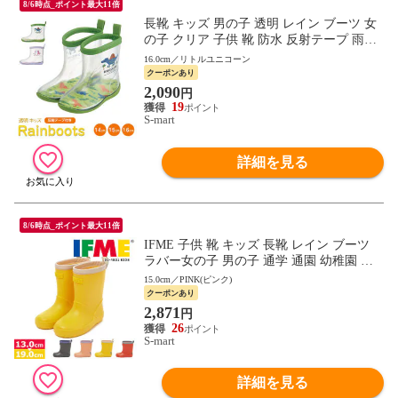
8/6時点_ポイント最大11倍
長靴 キッズ 男の子 透明 レイン ブーツ 女
の子 クリア 子供 靴 防水 反射テープ 雨具
雨の日 保育園 幼稚園 通園 恐竜 ユニコー
16.0cm／リトルユニコーン
ン RIBTCL
クーポンあり
2,090
円
19
S-mart
詳細を見る
8/6時点_ポイント最大11倍
IFME 子供 靴 キッズ 長靴 レイン ブーツ
ラバー女の子 男の子 通学 通園 幼稚園 保
育園 雨 雪 13-19cm シンプル おしゃれ かわ
15.0cm／PINK(ピンク)
いい 50-4831 イフミー
クーポンあり
2,871
円
26
S-mart
詳細を見る