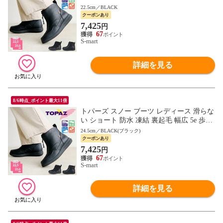
やすい 防寒 防滑 軽量 レイン コンフォー
22.5cm／BLACK
ト シューズ 靴 3409 TOPAZ
クーポンあり
7,425
円
67
S-mart
詳細を見る
8/6時点_ポイント最大11倍
トパーズ スノー ブーツ レディース 滑らな
い ショート 防水 凍結 裏起毛 幅広 5e 歩き
やすい 防寒 防滑 軽量 レイン コンフォー
24.5cm／BLACK(ブラック)
ト シューズ 靴 3409 TOPAZ
クーポンあり
7,425
円
67
S-mart
詳細を見る