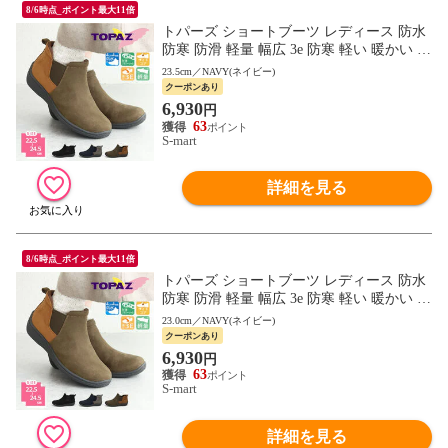
8/6時点_ポイント最大11倍
トパーズ ショートブーツ レディース 防水
防寒 防滑 軽量 幅広 3e 防寒 軽い 暖かい 裏
起毛 サイドゴア レインブーツ 黒 カーキ 2
23.5cm／NAVY(ネイビー)
301
クーポンあり
6,930
円
63
S-mart
詳細を見る
8/6時点_ポイント最大11倍
トパーズ ショートブーツ レディース 防水
防寒 防滑 軽量 幅広 3e 防寒 軽い 暖かい 裏
起毛 サイドゴア レインブーツ 黒 カーキ 2
23.0cm／NAVY(ネイビー)
301
クーポンあり
6,930
円
63
S-mart
詳細を見る