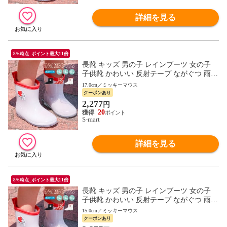
詳細を見る
8/6時点_ポイント最大11倍
長靴 キッズ 男の子 レインブーツ 女の子
子供靴 かわいい 反射テープ ながぐつ 雨具
通園 ディズニー ミッキー ミニー ベイマッ
17.0cm／ミッキーマウス
クス RIBT
クーポンあり
2,277
円
20
S-mart
詳細を見る
8/6時点_ポイント最大11倍
長靴 キッズ 男の子 レインブーツ 女の子
子供靴 かわいい 反射テープ ながぐつ 雨具
通園 ディズニー ミッキー ミニー ベイマッ
15.0cm／ミッキーマウス
クス RIBT
クーポンあり