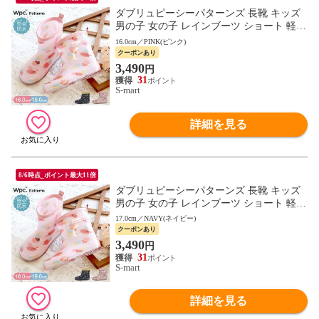
ダブリュピーシーパターンズ 長靴 キッズ
男の子 女の子 レインブーツ ショート 軽い
かわいい ピンク Wpc. Patterns 5914
16.0cm／PINK(ピンク)
クーポンあり
3,490
円
31
S-mart
詳細を見る
8/6時点_ポイント最大11倍
ダブリュピーシーパターンズ 長靴 キッズ
男の子 女の子 レインブーツ ショート 軽い
かわいい ピンク Wpc. Patterns 5914
17.0cm／NAVY(ネイビー)
クーポンあり
3,490
円
31
S-mart
詳細を見る