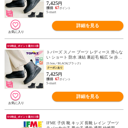
7,425
円
67
S-mart
詳細を見る
8/6時点_ポイント最大11倍
トパーズ スノー ブーツ レディース 滑らな
い ショート 防水 凍結 裏起毛 幅広 5e 歩き
やすい 防寒 防滑 軽量 レイン コンフォー
23.5cm／BLACK(ブラック)
ト シューズ 靴 3409 TOPAZ
クーポンあり
7,425
円
67
S-mart
詳細を見る
8/6時点_ポイント最大11倍
IFME 子供 靴 キッズ 長靴 レイン ブーツ