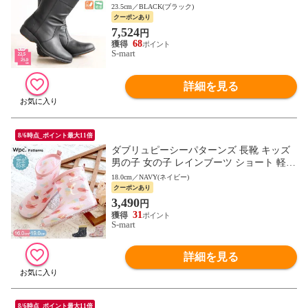
滑 軽量 レインブーツ 履きやすい topaz 465
23.5cm／BLACK(ブラック)
5
クーポンあり
7,524
円
68
S-mart
詳細を見る
8/6時点_ポイント最大11倍
ダブリュピーシーパターンズ 長靴 キッズ
男の子 女の子 レインブーツ ショート 軽い
かわいい ピンク Wpc. Patterns 5914
18.0cm／NAVY(ネイビー)
クーポンあり
3,490
円
31
S-mart
詳細を見る
8/6時点_ポイント最大11倍