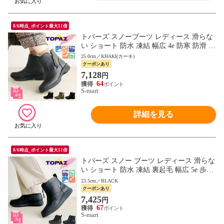
8/6時点_ポイント最大11倍
トパーズ スノーブーツ レディース 滑らな
い ショート 防水 凍結 幅広 4e 防寒 防滑 軽
量 暖かい レインブーツ ミセス topaz 4830
25.0cm／KHAKI(カーキ)
クーポンあり
7,128
円
64
S-mart
詳細を見る
8/6時点_ポイント最大11倍
トパーズ スノー ブーツ レディース 滑らな
い ショート 防水 凍結 裏起毛 幅広 5e 歩き
やすい 防寒 防滑 軽量 レイン コンフォー
23.5cm／BLACK
ト シューズ 靴 3409 TOPAZ
クーポンあり
7,425
円
67
S-mart