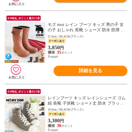
8/6時点_ポイント最大11倍
モズ moz レイン ブーツ キッズ 男の子 女
の子 おしゃれ 長靴 シューズ 防水 防滑 ロ
ング ジュニア 軽量 雨 冬 雪 子供 靴 小学生
21.0cm／BLACK(ブラック)
幼稚園 無地 7018 moz
クーポンあり
3,850
円
35
S-mart
詳細を見る
8/6時点_ポイント最大11倍
レインブーツ キッズ レインシューズ ゴム
紐 長靴 子供靴 ショート丈 防水 ブラック
ネイビー グレー HI! MY ZOO ハイマイズ
19.0cm／BLACK(ブラック)
ー 5504
クーポンあり
3,300
円
30
S-mart