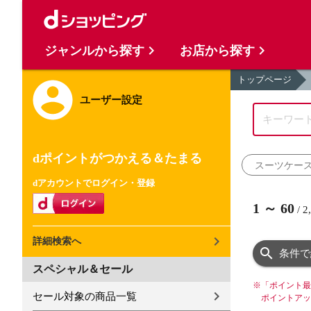
ジャンルから探す
お店から探す
トップページ
ユーザー設定
dポイントがつかえる＆たまる
スーツケー
dアカウントでログイン・登録
1
～
60
/
2
詳細検索へ
条件で
スペシャル＆セール
※
「ポイント最
セール対象の商品一覧
ポイントアッ