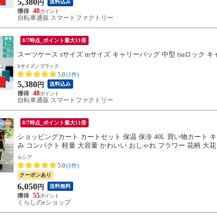
5,380
送料込み
円
48
自転車通販 スマートファクトリー
8/7時点_ポイント最大11倍
スーツケース sサイズ mサイズ キャリーバッグ 中型 tsaロック 
Sサイズ／ブラック
5.0
(1件)
5,380
送料込み
円
48
自転車通販 スマートファクトリー
8/7時点_ポイント最大11倍
ショッピングカート カートセット 保温 保冷 40L 買い物カート
み コンパクト 軽量 大容量 かわいい おしゃれ フラワー 花柄 大花
ルシア
5.0
(1件)
クーポンあり
6,050
送料無料
円
55
くらしのeショップ