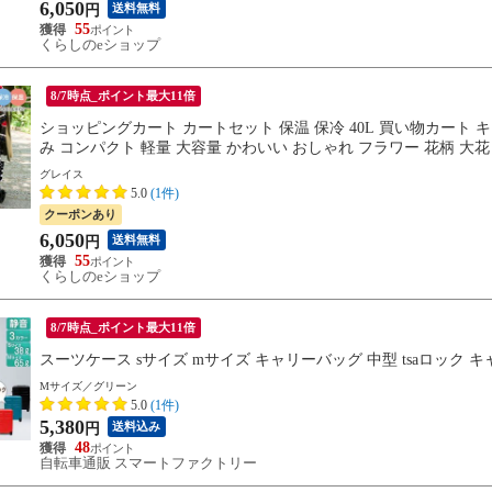
6,050
送料無料
円
55
くらしのeショップ
8/7時点_ポイント最大11倍
ショッピングカート カートセット 保温 保冷 40L 買い物カート
み コンパクト 軽量 大容量 かわいい おしゃれ フラワー 花柄 大花
グレイス
5.0
(1件)
クーポンあり
6,050
送料無料
円
55
くらしのeショップ
8/7時点_ポイント最大11倍
スーツケース sサイズ mサイズ キャリーバッグ 中型 tsaロック 
Mサイズ／グリーン
5.0
(1件)
5,380
送料込み
円
48
自転車通販 スマートファクトリー