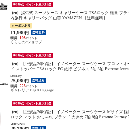
8/7時点_ポイント最大11倍
拡張式 スーツケース キャリーケース TSAロック 軽量 ブラック 車輪ロック 74L Mサイズ ビジネス 修学旅行 海外旅行 国
【PR】
内旅行 キャリーバッグ 山善 YAMAZEN 【送料無料】
クーポンあり
11,980
送料無料
円
108
くらしのeショップ
8/7時点_ポイント最大11倍
【正規品2年保証】 イノベーター スーツケース フロントオープン 軽量 Mサイズ innovator キャリーケース suitcase ブラン
【PR】
ド ストッパー TSAロック PC 旅行 ビジネス 5泊 6泊 Extreme Journey 5
SteelGray
25,080
送料込み
円
228
ギャレリア Bag＆Luggage
8/7時点_ポイント最大11倍
【正規品2年保証】 イノベーター スーツケース Mサイズ 軽量 静音 innovator キャリーケース ストッパー付き キャスター
【PR】
ロック マット おしゃれ ブランド 大きめ 7泊 8泊 Extreme Journey 75L
MellowPink
29,700
送料込み