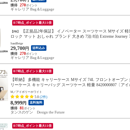
円
270
ギャレリア Bag＆Luggage
8/7時点_ポイント最大11倍
【正規品2年保証】 イノベーター スーツケース Mサイズ 軽量 静音 innovator キャリーケース ストッパー付き キャスター
【PR】
ロック マット おしゃれ ブランド 大きめ 7泊 8泊 Extreme Journey 75L
SandBeige
29,700
送料込み
円
270
ギャレリア Bag＆Luggage
8/7時点_ポイント最大11倍
【即納】 多機能 キャリーケース Mサイズ 74L フロントオープン 多機
リーケース キャリーバッグ スーツケース 軽量 8420000807〔
M／アイボリーホワイト
5.0
(2件)
8,999
送料無料
円
81
タンスのゲン Design the Future
8/7時点_ポイント最大11倍