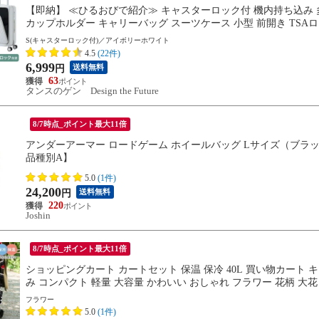
【即納】 ≪ひるおびで紹介≫ キャスターロック付 機内持ち込み 多
カップホルダー キャリーバッグ スーツケース 小型 前開き TSAロッ
S(キャスターロック付)／アイボリーホワイト
4.5
(22件)
6,999
送料無料
円
63
タンスのゲン Design the Future
8/7時点_ポイント最大11倍
アンダーアーマー ロードゲーム ホイールバッグ Lサイズ（ブラック・サイズ：
品種別A】
5.0
(1件)
24,200
送料無料
円
220
Joshin
8/7時点_ポイント最大11倍
ショッピングカート カートセット 保温 保冷 40L 買い物カート
み コンパクト 軽量 大容量 かわいい おしゃれ フラワー 花柄 大花
フラワー
5.0
(1件)