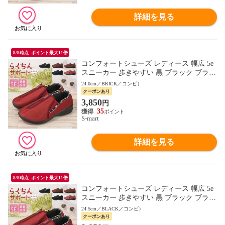
詳細を見る
8/8時点_ポイント最大11倍
コンフォートシューズ レディース 幅広 5e
スニーカー 歩きやすい 黒 ブラック ブラウ
ン リハビリ 介護シューズ デイケア 母の日
24.0cm／BRICK／コンビ）
敬老の日 559 565
クーポンあり
3,850
円
35
S-mart
詳細を見る
8/8時点_ポイント最大11倍
コンフォートシューズ レディース 幅広 5e
スニーカー 歩きやすい 黒 ブラック ブラウ
ン リハビリ 介護シューズ デイケア 母の日
24.5cm／BLACK／コンビ）
敬老の日 559 565
クーポンあり