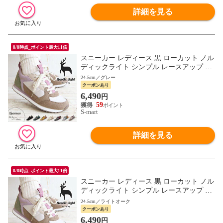
詳細を見る
8/8時点_ポイント最大11倍
スニーカー レディース 黒 ローカット ノル
ディックライト シンプル レースアップ 北
欧 ブラック Nordic Light NL0040
24.5cm／グレー
クーポンあり
6,490
円
59
S-mart
詳細を見る
8/8時点_ポイント最大11倍
スニーカー レディース 黒 ローカット ノル
ディックライト シンプル レースアップ 北
欧 ブラック Nordic Light NL0040
24.5cm／ライトオーク
クーポンあり
6,490
円