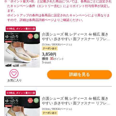
※
「ポイント最大○倍」と記載された商品については、各商品ごとに設定され
たキャンペーン条件（エントリー含む）によりポイント付与倍率が決定し
ます。
ポイントアップの条件は各商品に設定されたキャンペーンにより異なりま
すので、詳細は各商品詳細ページよりご確認ください。
8/8時点_ポイント最大11倍
介護シューズ 靴 レディース 4e 幅広 履き
やすい 歩きやすい 面ファスナー リフレク
ター リハビリ コンフォート ウォーキング
23.5cm／BEIGE(ベージュ)
軽い 2865
クーポンあり
3,850
円
35
S-mart
詳細を見る
8/8時点_ポイント最大11倍
介護シューズ 靴 レディース 4e 幅広 履き
やすい 歩きやすい 面ファスナー リフレク
ター リハビリ コンフォート ウォーキング
24.0cm／BEIGE(ベージュ)
軽い 2865
クーポンあり