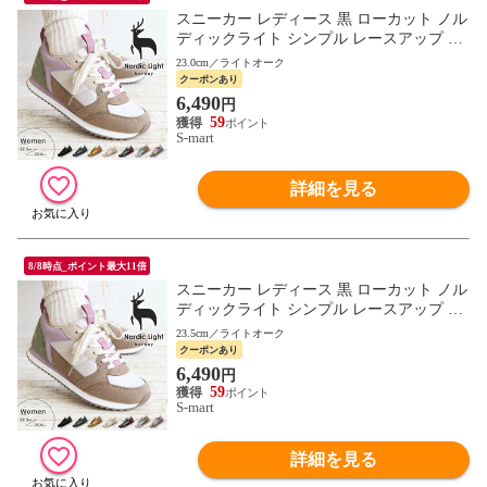
スニーカー レディース 黒 ローカット ノル
ディックライト シンプル レースアップ 北
欧 ブラック Nordic Light NL0040
23.0cm／ライトオーク
クーポンあり
6,490
円
59
S-mart
詳細を見る
8/8時点_ポイント最大11倍
スニーカー レディース 黒 ローカット ノル
ディックライト シンプル レースアップ 北
欧 ブラック Nordic Light NL0040
23.5cm／ライトオーク
クーポンあり
6,490
円
59
S-mart
詳細を見る