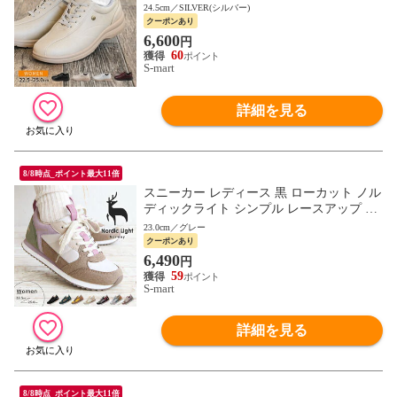
ージュ 白 ホワイト 1800 pure walker
24.5cm／SILVER(シルバー)
クーポンあり
6,600
円
60
S-mart
詳細を見る
8/8時点_ポイント最大11倍
スニーカー レディース 黒 ローカット ノル
ディックライト シンプル レースアップ 北
欧 ブラック Nordic Light NL0040
23.0cm／グレー
クーポンあり
6,490
円
59
S-mart
詳細を見る
8/8時点_ポイント最大11倍