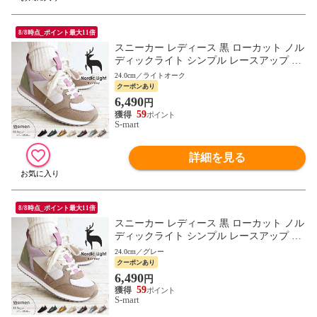
8/8時点_ポイント最大11倍
スニーカー レディース 黒 ローカット ノル
ディックライト シンプル レースアップ 北
欧 ブラック Nordic Light NL0040
24.0cm／ライトオーク
クーポンあり
6,490
円
59
S-mart
詳細を見る
8/8時点_ポイント最大11倍
スニーカー レディース 黒 ローカット ノル
ディックライト シンプル レースアップ 北
欧 ブラック Nordic Light NL0040
24.0cm／グレー
クーポンあり
6,490
円
59
S-mart