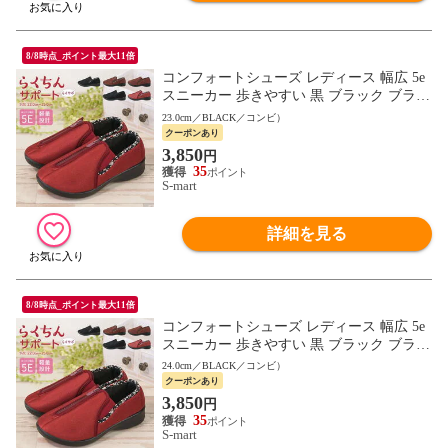
8/8時点_ポイント最大11倍
コンフォートシューズ レディース 幅広 5e
スニーカー 歩きやすい 黒 ブラック ブラウ
ン リハビリ 介護シューズ デイケア 母の日
23.0cm／BLACK／コンビ）
敬老の日 559 565
クーポンあり
3,850
円
35
S-mart
詳細を見る
8/8時点_ポイント最大11倍
コンフォートシューズ レディース 幅広 5e
スニーカー 歩きやすい 黒 ブラック ブラウ
ン リハビリ 介護シューズ デイケア 母の日
24.0cm／BLACK／コンビ）
敬老の日 559 565
クーポンあり
3,850
円
35
S-mart