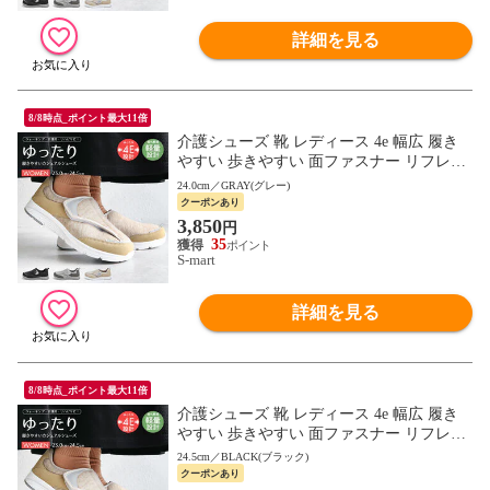
詳細を見る
8/8時点_ポイント最大11倍
介護シューズ 靴 レディース 4e 幅広 履き
やすい 歩きやすい 面ファスナー リフレク
ター リハビリ コンフォート ウォーキング
24.0cm／GRAY(グレー)
軽い 2865
クーポンあり
3,850
円
35
S-mart
詳細を見る
8/8時点_ポイント最大11倍
介護シューズ 靴 レディース 4e 幅広 履き
やすい 歩きやすい 面ファスナー リフレク
ター リハビリ コンフォート ウォーキング
24.5cm／BLACK(ブラック)
軽い 2865
クーポンあり