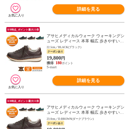
詳細を見る
8/8時点_ポイント最大11倍
アサヒメディカルウォーク ウォーキングシ
ューズ レディース 本革 幅広 歩きやすい
母の日 敬老の日 ギフト 黒 ブラック ブラ
22.5cm／BLACK(ブラック)
ウン L037
クーポンあり
19,800
円
180
S-mart
詳細を見る
8/8時点_ポイント最大11倍
アサヒメディカルウォーク ウォーキングシ
ューズ レディース 本革 幅広 歩きやすい
母の日 敬老の日 ギフト 黒 ブラック ブラ
23.0cm／D.BROWN(ダークブラウン)
ウン L037
クーポンあり