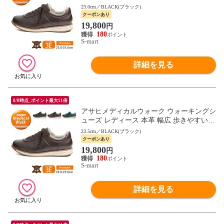
母の日 敬老の日 ギフト 黒 ブラック ブラ
23.0cm／BLACK(ブラック)
ウン L037
クーポンあり
19,800
円
180
S-mart
詳細を見る
8/8時点_ポイント最大11倍
アサヒメディカルウォーク ウォーキングシ
ューズ レディース 本革 幅広 歩きやすい
母の日 敬老の日 ギフト 黒 ブラック ブラ
23.5cm／BLACK(ブラック)
ウン L037
クーポンあり
19,800
円
180
S-mart
詳細を見る