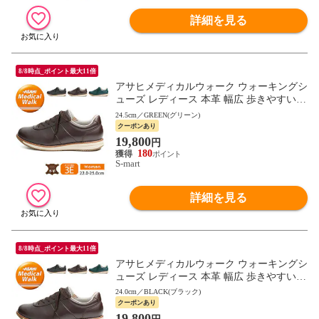
詳細を見る
8/8時点_ポイント最大11倍
アサヒメディカルウォーク ウォーキングシ
ューズ レディース 本革 幅広 歩きやすい
母の日 敬老の日 ギフト 黒 ブラック ブラ
24.5cm／GREEN(グリーン)
ウン L037
クーポンあり
19,800
円
180
S-mart
詳細を見る
8/8時点_ポイント最大11倍
アサヒメディカルウォーク ウォーキングシ
ューズ レディース 本革 幅広 歩きやすい
母の日 敬老の日 ギフト 黒 ブラック ブラ
24.0cm／BLACK(ブラック)
ウン L037
クーポンあり
19,800