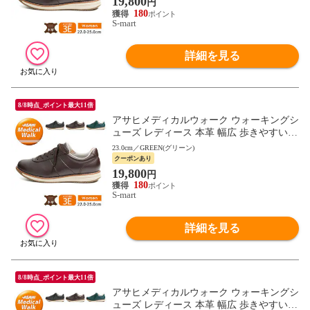
19,800
円
180
S-mart
詳細を見る
8/8時点_ポイント最大11倍
アサヒメディカルウォーク ウォーキングシ
ューズ レディース 本革 幅広 歩きやすい
母の日 敬老の日 ギフト 黒 ブラック ブラ
23.0cm／GREEN(グリーン)
ウン L037
クーポンあり
19,800
円
180
S-mart
詳細を見る
8/8時点_ポイント最大11倍
アサヒメディカルウォーク ウォーキングシ
ューズ レディース 本革 幅広 歩きやすい