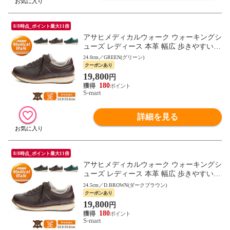
8/8時点_ポイント最大11倍
アサヒメディカルウォーク ウォーキングシ
ューズ レディース 本革 幅広 歩きやすい
母の日 敬老の日 ギフト 黒 ブラック ブラ
24.0cm／GREEN(グリーン)
ウン L037
クーポンあり
19,800
円
180
S-mart
詳細を見る
8/8時点_ポイント最大11倍
アサヒメディカルウォーク ウォーキングシ
ューズ レディース 本革 幅広 歩きやすい
母の日 敬老の日 ギフト 黒 ブラック ブラ
24.5cm／D.BROWN(ダークブラウン)
ウン L037
クーポンあり
19,800
円
180
S-mart