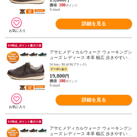
円
180
S-mart
詳細を見る
8/8時点_ポイント最大11倍
アサヒメディカルウォーク ウォーキングシ
ューズ レディース 本革 幅広 歩きやすい
母の日 敬老の日 ギフト 黒 ブラック ブラ
24.5cm／BLACK(ブラック)
ウン L037
クーポンあり
19,800
円
180
S-mart
詳細を見る
8/8時点_ポイント最大11倍
アサヒメディカルウォーク ウォーキングシ
ューズ レディース 本革 幅広 歩きやすい