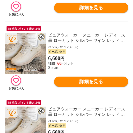
詳細を見る
8/8時点_ポイント最大11倍
ピュアウォーカー スニーカー レディース
黒 ローカット シルバー ワイン レッド ベ
ージュ 白 ホワイト 1800 pure walker
23.5cm／WINE(ワイン)
クーポンあり
6,600
円
60
S-mart
詳細を見る
8/8時点_ポイント最大11倍
ピュアウォーカー スニーカー レディース
黒 ローカット シルバー ワイン レッド ベ
ージュ 白 ホワイト 1800 pure walker
24.0cm／WINE(ワイン)
クーポンあり
6,600
円