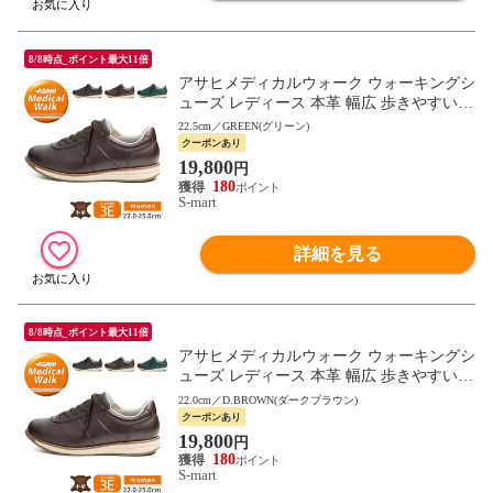
8/8時点_ポイント最大11倍
アサヒメディカルウォーク ウォーキングシ
ューズ レディース 本革 幅広 歩きやすい
母の日 敬老の日 ギフト 黒 ブラック ブラ
22.5cm／GREEN(グリーン)
ウン L037
クーポンあり
19,800
円
180
S-mart
詳細を見る
8/8時点_ポイント最大11倍
アサヒメディカルウォーク ウォーキングシ
ューズ レディース 本革 幅広 歩きやすい
母の日 敬老の日 ギフト 黒 ブラック ブラ
22.0cm／D.BROWN(ダークブラウン)
ウン L037
クーポンあり
19,800
円
180
S-mart