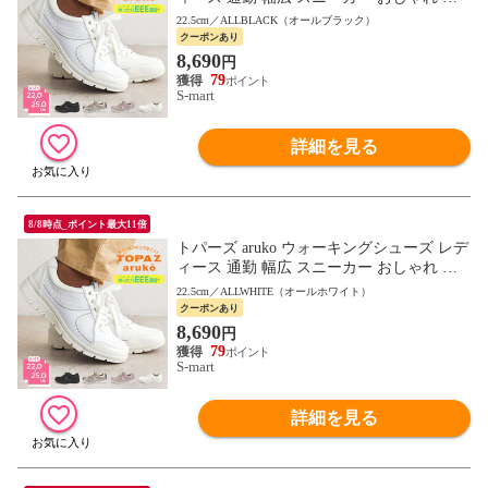
母の日 黒 ピンク 7405 TOPAZ
22.5cm／ALLBLACK（オールブラック）
クーポンあり
8,690
円
79
S-mart
詳細を見る
8/8時点_ポイント最大11倍
トパーズ aruko ウォーキングシューズ レデ
ィース 通勤 幅広 スニーカー おしゃれ 靴
母の日 黒 ピンク 7405 TOPAZ
22.5cm／ALLWHITE（オールホワイト）
クーポンあり
8,690
円
79
S-mart
詳細を見る