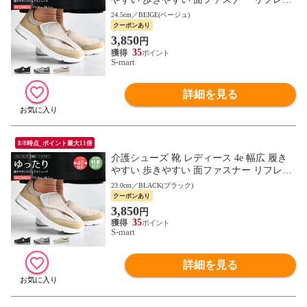
ター リハビリ コンフォート ウォーキング
24.5cm／BEIGE(ベージュ)
軽い 2865
クーポンあり
3,850
円
35
S-mart
詳細を見る
8/8時点_ポイント最大11倍
介護シューズ 靴 レディース 4e 幅広 履き
やすい 歩きやすい 面ファスナー リフレク
ター リハビリ コンフォート ウォーキング
23.0cm／BLACK(ブラック)
軽い 2865
クーポンあり
3,850
円
35
S-mart
詳細を見る