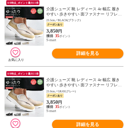
8/8時点_ポイント最大11倍
介護シューズ 靴 レディース 4e 幅広 履き
やすい 歩きやすい 面ファスナー リフレク
ター リハビリ コンフォート ウォーキング
23.5cm／BLACK(ブラック)
軽い 2865
クーポンあり
3,850
円
35
S-mart
詳細を見る
8/8時点_ポイント最大11倍
介護シューズ 靴 レディース 4e 幅広 履き
やすい 歩きやすい 面ファスナー リフレク
ター リハビリ コンフォート ウォーキング
23.0cm／GRAY(グレー)
軽い 2865
クーポンあり
3,850
円
35
S-mart
詳細を見る