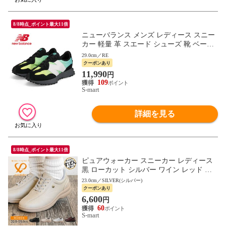
8/8時点_ポイント最大11倍
ニューバランス メンズ レディース スニー
カー 軽量 革 スエード シューズ 靴 ベージ
ュ ブラック マルチカラー new balance MS3
29.0cm／RE
27
クーポンあり
11,990
円
109
S-mart
詳細を見る
8/8時点_ポイント最大11倍
ピュアウォーカー スニーカー レディース
黒 ローカット シルバー ワイン レッド ベ
ージュ 白 ホワイト 1800 pure walker
23.0cm／SILVER(シルバー)
クーポンあり
6,600
円
60
S-mart