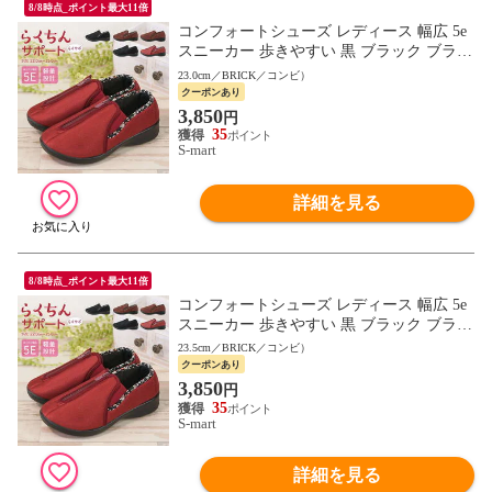
8/8時点_ポイント最大11倍
コンフォートシューズ レディース 幅広 5e
スニーカー 歩きやすい 黒 ブラック ブラウ
ン リハビリ 介護シューズ デイケア 母の日
23.0cm／BRICK／コンビ）
敬老の日 559 565
クーポンあり
3,850
円
35
S-mart
詳細を見る
8/8時点_ポイント最大11倍
コンフォートシューズ レディース 幅広 5e
スニーカー 歩きやすい 黒 ブラック ブラウ
ン リハビリ 介護シューズ デイケア 母の日
23.5cm／BRICK／コンビ）
敬老の日 559 565
クーポンあり
3,850
円
35
S-mart
詳細を見る