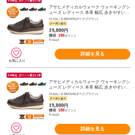
8/8時点_ポイント最大11倍
アサヒメディカルウォーク ウォーキングシ
ューズ レディース 本革 幅広 歩きやすい
母の日 敬老の日 ギフト 黒 ブラック ブラ
23.5cm／D.BROWN(ダークブラウン)
ウン L037
クーポンあり
19,800
円
180
S-mart
詳細を見る
8/8時点_ポイント最大11倍
アサヒメディカルウォーク ウォーキングシ
ューズ レディース 本革 幅広 歩きやすい
母の日 敬老の日 ギフト 黒 ブラック ブラ
24.0cm／D.BROWN(ダークブラウン)
ウン L037
クーポンあり
19,800
円
180
S-mart
詳細を見る