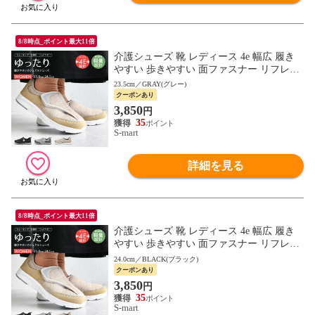
8/8時点_ポイント最大11倍
介護シューズ 靴 レディース 4e 幅広 履き
やすい 歩きやすい 面ファスナー リフレク
ター リハビリ コンフォート ウォーキング
23.5cm／GRAY(グレー)
軽い 2865
クーポンあり
3,850
円
35
S-mart
詳細を見る
8/8時点_ポイント最大11倍
介護シューズ 靴 レディース 4e 幅広 履き
やすい 歩きやすい 面ファスナー リフレク
ター リハビリ コンフォート ウォーキング
24.0cm／BLACK(ブラック)
軽い 2865
クーポンあり
3,850
円
35
S-mart