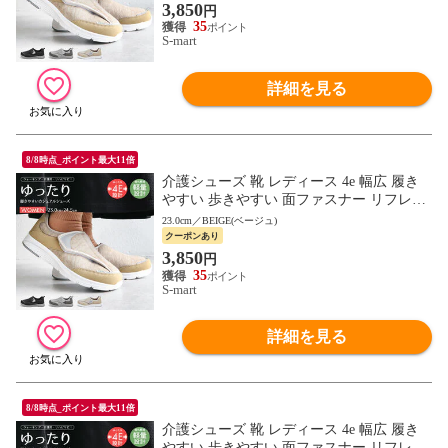
3,850
円
35
S-mart
詳細を見る
8/8時点_ポイント最大11倍
介護シューズ 靴 レディース 4e 幅広 履き
やすい 歩きやすい 面ファスナー リフレク
ター リハビリ コンフォート ウォーキング
23.0cm／BEIGE(ベージュ)
軽い 2865
クーポンあり
3,850
円
35
S-mart
詳細を見る
8/8時点_ポイント最大11倍
介護シューズ 靴 レディース 4e 幅広 履き
やすい 歩きやすい 面ファスナー リフレク