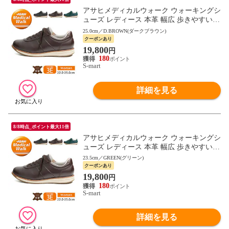
アサヒメディカルウォーク ウォーキングシ
ューズ レディース 本革 幅広 歩きやすい
母の日 敬老の日 ギフト 黒 ブラック ブラ
25.0cm／D.BROWN(ダークブラウン)
ウン L037
クーポンあり
19,800
円
180
S-mart
詳細を見る
8/8時点_ポイント最大11倍
アサヒメディカルウォーク ウォーキングシ
ューズ レディース 本革 幅広 歩きやすい
母の日 敬老の日 ギフト 黒 ブラック ブラ
23.5cm／GREEN(グリーン)
ウン L037
クーポンあり
19,800
円
180
S-mart
詳細を見る