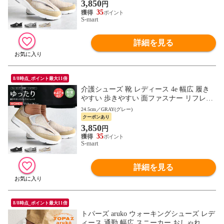
3,850
円
35
S-mart
詳細を見る
8/8時点_ポイント最大11倍
介護シューズ 靴 レディース 4e 幅広 履き
やすい 歩きやすい 面ファスナー リフレク
ター リハビリ コンフォート ウォーキング
24.5cm／GRAY(グレー)
軽い 2865
クーポンあり
3,850
円
35
S-mart
詳細を見る
8/8時点_ポイント最大11倍
トパーズ aruko ウォーキングシューズ レデ
ィース 通勤 幅広 スニーカー おしゃれ 靴