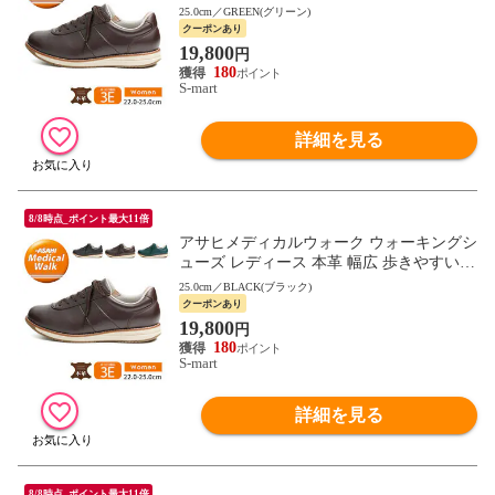
母の日 敬老の日 ギフト 黒 ブラック ブラ
25.0cm／GREEN(グリーン)
ウン L037
クーポンあり
19,800
円
180
S-mart
詳細を見る
8/8時点_ポイント最大11倍
アサヒメディカルウォーク ウォーキングシ
ューズ レディース 本革 幅広 歩きやすい
母の日 敬老の日 ギフト 黒 ブラック ブラ
25.0cm／BLACK(ブラック)
ウン L037
クーポンあり
19,800
円
180
S-mart
詳細を見る
8/8時点_ポイント最大11倍