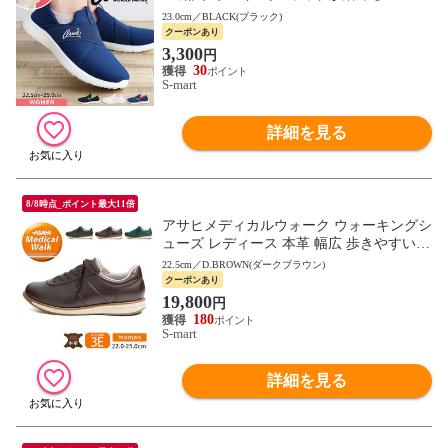
Arnold Palmer ネイビー 白 ホワイト 0933
23.0cm／BLACK(ブラック)
クーポンあり
3,300
円
30
S-mart
詳細を見る
8/8時点_ポイント最大11倍
アサヒメディカルウォーク ウォーキングシ
ューズ レディース 本革 幅広 歩きやすい
母の日 敬老の日 ギフト 黒 ブラック ブラ
22.5cm／D.BROWN(ダークブラウン)
ウン L037
クーポンあり
19,800
円
180
S-mart
詳細を見る