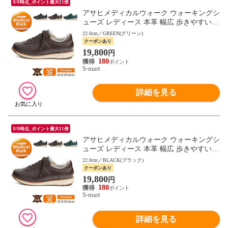
8/8時点_ポイント最大11倍
アサヒメディカルウォーク ウォーキングシ
ューズ レディース 本革 幅広 歩きやすい
母の日 敬老の日 ギフト 黒 ブラック ブラ
22.0cm／GREEN(グリーン)
ウン L037
クーポンあり
19,800
円
180
S-mart
詳細を見る
8/8時点_ポイント最大11倍
アサヒメディカルウォーク ウォーキングシ
ューズ レディース 本革 幅広 歩きやすい
母の日 敬老の日 ギフト 黒 ブラック ブラ
22.0cm／BLACK(ブラック)
ウン L037
クーポンあり
19,800
円
180
S-mart
詳細を見る