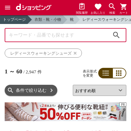
閲覧履歴
お気に入り
検索
カート
トップページ
衣類・靴・小物
靴
レディースウォーキングシ
検索
レディースウォーキングシューズ
1
～
60
表示形式
/
2,947
件
を変更
リスト
グリッド
条件で絞り込む
PR