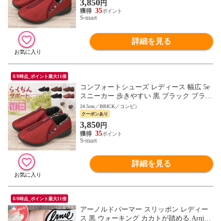
3,850
円
35
S-mart
詳細を見る
8/8時点_ポイント最大11倍
コンフォートシューズ レディース 幅広 5e
スニーカー 歩きやすい 黒 ブラック ブラウ
ン リハビリ 介護シューズ デイケア 母の日
24.5cm／BRICK／コンビ）
敬老の日 559 565
クーポンあり
3,850
円
35
S-mart
詳細を見る
8/8時点_ポイント最大11倍
アーノルドパーマー スリッポン レディー
ス 黒 ウォーキング カカトが踏める Arnie