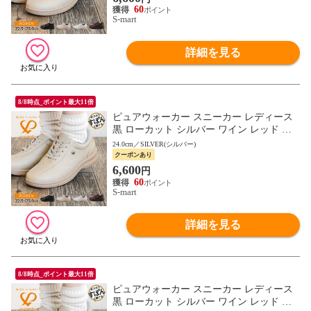
60
S-mart
詳細を見る
8/8時点_ポイント最大11倍
ピュアウォーカー スニーカー レディース
黒 ローカット シルバー ワイン レッド ベ
ージュ 白 ホワイト 1800 pure walker
24.0cm／SILVER(シルバー)
クーポンあり
6,600
円
60
S-mart
詳細を見る
8/8時点_ポイント最大11倍
ピュアウォーカー スニーカー レディース
黒 ローカット シルバー ワイン レッド ベ