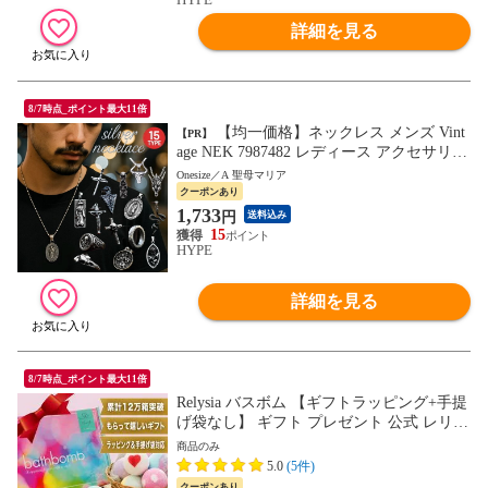
詳細を見る
8/7時点_ポイント最大11倍
【均一価格】ネックレス メンズ Vint
【PR】
age NEK 7987482 レディース アクセサリー
ペンダント 316L ステンレス チェーンボー
Onesize／A 聖母マリア
ル プレゼント プチギフト 送料無料(Onesiz
クーポンあり
e,A 聖母マリア)
1,733
円
送料込み
15
HYPE
詳細を見る
8/7時点_ポイント最大11倍
Relysia バスボム 【ギフトラッピング+手提
げ袋なし】 ギフト プレゼント 公式 レリシ
ア 〈入浴剤〉 プレゼント bm1 女性 誕生日
商品のみ
誕生日プレゼント ギフトセット 母 雑貨 女
5.0
(5件)
10代 20代 30代 40代 50代 60代 女友達 おし
クーポンあり