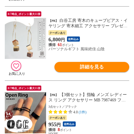
8/7時点_ポイント最大11倍
白谷工房 寄木のキューブピアス・イ
【PR】
ヤリング 寄木細工 アクセサリー プレゼン
ト ギフト 送料無料（北海道・沖縄を除
クーポンあり
く）
6,800
円
送料込み
61
パーソナルギフト 風味絶佳.山陰
詳細を見る
8/7時点_ポイント最大11倍
【3個セット】指輪 メンズ レディー
【PR】
ス リング アクセサリー MB 7987469 ファ
ランジリング フリーサイズ ピンキー ブラ
3点セット／ブラック
ックマット 半端リング コーティング 3点
4.0
(1件)
セット お得 3連 シンプル 送料無料(3点セ
クーポンあり
ット,ブラック)
955
円
送料込み
8
HYPE