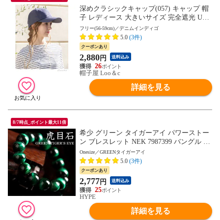
深めクラシックキャップ(057) キャップ 帽
子 レディース 大きいサイズ 完全遮光 UV
カット つば広 自転車 日よけ かぶーる日傘
フリー(56-59cm)／デニムインディゴ
母の日
5.0
(3件)
クーポンあり
2,880
円
送料込み
26
帽子屋 Loo＆c
詳細を見る
8/7時点_ポイント最大11倍
希少 グリーン タイガーアイ パワーストー
ン ブレスレット NEK 7987399 バングル メ
ンズ レディース 虎目石 アクセサリー 金運
Onesize／GREENタイガーアイ
財運 仕事運 恋愛 結婚 家庭円満 癒し 幸運
5.0
(3件)
成功運 勝負運 家族運(Onesize,GREENタイ
クーポンあり
ガーアイ)
2,777
円
送料込み
25
HYPE
詳細を見る