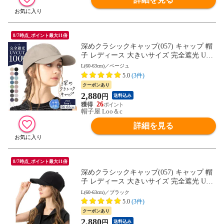
8/7時点_ポイント最大11倍
深めクラシックキャップ(057) キャップ 帽
子 レディース 大きいサイズ 完全遮光 UV
カット つば広 自転車 日よけ かぶーる日傘
L(60-63cm)／ベージュ
母の日
5.0
(3件)
クーポンあり
2,880
円
送料込み
26
帽子屋 Loo＆c
詳細を見る
8/7時点_ポイント最大11倍
深めクラシックキャップ(057) キャップ 帽
子 レディース 大きいサイズ 完全遮光 UV
カット つば広 自転車 日よけ かぶーる日傘
L(60-63cm)／ブラック
母の日
5.0
(3件)
クーポンあり
2,880
円
送料込み