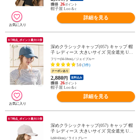
26
帽子屋 Loo＆c
詳細を見る
8/7時点_ポイント最大11倍
深めクラシックキャップ(057) キャップ 帽
子 レディース 大きいサイズ 完全遮光 UV
カット つば広 自転車 日よけ かぶーる日傘
フリー(56-59cm)／ジェイブルー
母の日
5.0
(3件)
クーポンあり
2,880
円
送料込み
26
帽子屋 Loo＆c
詳細を見る
8/7時点_ポイント最大11倍
深めクラシックキャップ(057) キャップ 帽
子 レディース 大きいサイズ 完全遮光 UV
カット つば広 自転車 日よけ かぶーる日傘
L(60-63cm)／ライトグレー