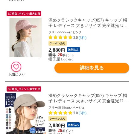
8/7時点_ポイント最大11倍
深めクラシックキャップ(057) キャップ 帽
子 レディース 大きいサイズ 完全遮光 UV
カット つば広 自転車 日よけ かぶーる日傘
フリー(56-59cm)／ピンク
母の日
5.0
(3件)
クーポンあり
2,880
円
送料込み
26
帽子屋 Loo＆c
詳細を見る
8/7時点_ポイント最大11倍
深めクラシックキャップ(057) キャップ 帽
子 レディース 大きいサイズ 完全遮光 UV
カット つば広 自転車 日よけ かぶーる日傘
フリー(56-59cm)／ベージュ
母の日
5.0
(3件)
クーポンあり
2,880
円
送料込み
26