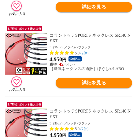
詳細を見る
8/7時点_ポイント最大11倍
コラントッテSPORTS ネックレス SR140 N
EXT
L（51cm）／ライム×ブラック
5.0
(2件)
4,950
円
送料込み
45
［磁気ネックレスの通販］ほぐしやLABO
詳細を見る
8/7時点_ポイント最大11倍
コラントッテSPORTS ネックレス SR140 N
EXT
L（51cm）／レッド×ブラック
5.0
(2件)
4,950
円
送料込み