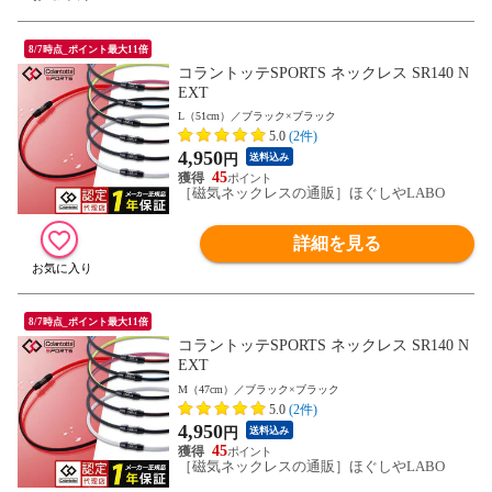
8/7時点_ポイント最大11倍
コラントッテSPORTS ネックレス SR140 N
EXT
L（51cm）／ブラック×ブラック
5.0
(2件)
4,950
円
送料込み
45
［磁気ネックレスの通販］ほぐしやLABO
詳細を見る
8/7時点_ポイント最大11倍
コラントッテSPORTS ネックレス SR140 N
EXT
M（47cm）／ブラック×ブラック
5.0
(2件)
4,950
円
送料込み
45
［磁気ネックレスの通販］ほぐしやLABO