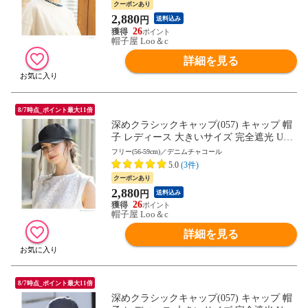
クーポンあり
2,880
円
送料込み
26
帽子屋 Loo＆c
詳細を見る
8/7時点_ポイント最大11倍
深めクラシックキャップ(057) キャップ 帽
子 レディース 大きいサイズ 完全遮光 UV
カット つば広 自転車 日よけ かぶーる日傘
フリー(56-59cm)／デニムチャコール
母の日
5.0
(3件)
クーポンあり
2,880
円
送料込み
26
帽子屋 Loo＆c
詳細を見る
8/7時点_ポイント最大11倍
深めクラシックキャップ(057) キャップ 帽