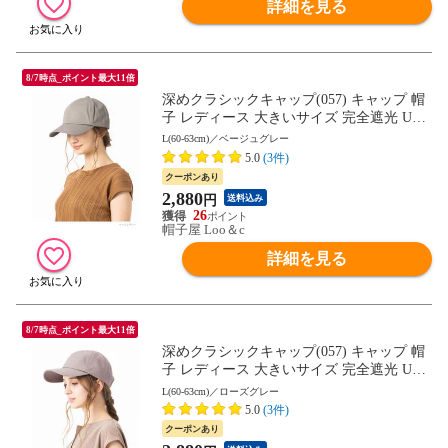
詳細を見る
8/7時点_ポイント最大11倍
深めクラシックキャップ(057) キャップ 帽
子 レディース 大きいサイズ 完全遮光 UV
カット つば広 自転車 日よけ かぶーる日傘
L(60-63cm)／ベージュグレー
母の日
5.0
(3件)
クーポンあり
2,880
円
送料込み
26
帽子屋 Loo＆c
詳細を見る
8/7時点_ポイント最大11倍
深めクラシックキャップ(057) キャップ 帽
子 レディース 大きいサイズ 完全遮光 UV
カット つば広 自転車 日よけ かぶーる日傘
L(60-63cm)／ローズグレー
母の日
5.0
(3件)
クーポンあり