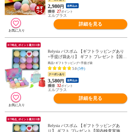
ゃれ 贈り物 人気 おすすめ 記念日 父の日
2,980
円
送料込み
27
エルプラス
詳細を見る
8/7時点_ポイント最大11倍
Relysia バスボム 【ギフトラッピングあり
+手提げ袋あり】 ギフト プレゼント【国内
検査実施済み】 公式 レリシア 〈入浴剤〉
商品+ギフトラッピング+手提げ袋
【 ギフト で選ばれています】 プレゼント
5.0
(5件)
bm1 女性 誕生日 誕生日プレゼント ギフト
クーポンあり
セット 母
3,580
円
送料込み
32
エルプラス
詳細を見る
8/7時点_ポイント最大11倍
Relysia バスボム 【ギフトラッピングあ
り】 ギフト プレゼント【国内検査実施済