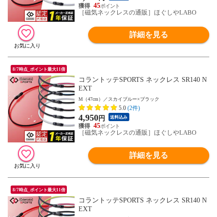
45
［磁気ネックレスの通販］ほぐしやLABO
詳細を見る
8/7時点_ポイント最大11倍
コラントッテSPORTS ネックレス SR140 N
EXT
M（47cm）／スカイブルー×ブラック
5.0
(2件)
4,950
円
送料込み
45
［磁気ネックレスの通販］ほぐしやLABO
詳細を見る
8/7時点_ポイント最大11倍
コラントッテSPORTS ネックレス SR140 N
EXT