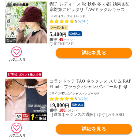
帽子 レディース 秋 秋冬 冬 小顔 効果＆防
寒対策にピッタリ「AWミラクルキャスダ
ウンHAT」【BIG61-64cm-ナイトレッド】
BIGサイズ／ナイトレッド
5.0
(2件)
クーポンあり
5,400
円
送料込み
49
QUEENHEAD
詳細を見る
8/7時点_ポイント最大11倍
コラントッテ TAO ネックレス スリム RAF
FI mini ブラック×シャンパンゴールド 母の
日
Lサイズ(47cm)／シャンパンゴールド
5.0
(2件)
19,800
円
送料込み
180
［磁気ネックレスの通販］ほぐしやLABO
詳細を見る