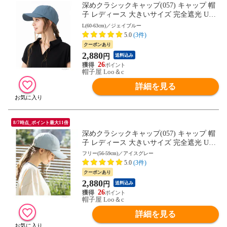
深めクラシックキャップ(057) キャップ 帽
子 レディース 大きいサイズ 完全遮光 UV
カット つば広 自転車 日よけ かぶーる日傘
L(60-63cm)／ジェイブルー
母の日
5.0
(3件)
クーポンあり
2,880
円
送料込み
26
帽子屋 Loo＆c
詳細を見る
8/7時点_ポイント最大11倍
深めクラシックキャップ(057) キャップ 帽
子 レディース 大きいサイズ 完全遮光 UV
カット つば広 自転車 日よけ かぶーる日傘
フリー(56-59cm)／アイスグレー
母の日
5.0
(3件)
クーポンあり
2,880
円
送料込み
26
帽子屋 Loo＆c
詳細を見る