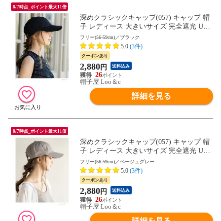
8/7時点_ポイント最大11倍
深めクラシックキャップ(057) キャップ 帽
子 レディース 大きいサイズ 完全遮光 UV
カット つば広 自転車 日よけ かぶーる日傘
フリー(56-59cm)／ブラック
母の日
5.0
(3件)
クーポンあり
2,880
円
送料込み
26
帽子屋 Loo＆c
詳細を見る
8/7時点_ポイント最大11倍
深めクラシックキャップ(057) キャップ 帽
子 レディース 大きいサイズ 完全遮光 UV
カット つば広 自転車 日よけ かぶーる日傘
フリー(56-59cm)／ベージュグレー
母の日
5.0
(3件)
クーポンあり
2,880
円
送料込み
26
帽子屋 Loo＆c
詳細を見る