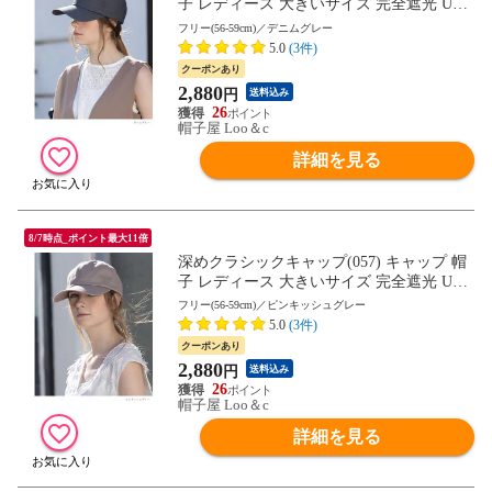
子 レディース 大きいサイズ 完全遮光 UV
カット つば広 自転車 日よけ かぶーる日傘
フリー(56-59cm)／デニムグレー
母の日
5.0
(3件)
クーポンあり
2,880
円
送料込み
26
帽子屋 Loo＆c
詳細を見る
8/7時点_ポイント最大11倍
深めクラシックキャップ(057) キャップ 帽
子 レディース 大きいサイズ 完全遮光 UV
カット つば広 自転車 日よけ かぶーる日傘
フリー(56-59cm)／ピンキッシュグレー
母の日
5.0
(3件)
クーポンあり
2,880
円
送料込み
26
帽子屋 Loo＆c
詳細を見る