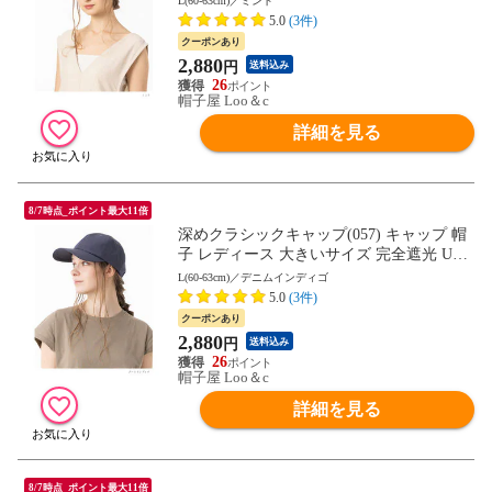
L(60-63cm)／ミント
母の日
5.0
(3件)
クーポンあり
2,880
円
送料込み
26
帽子屋 Loo＆c
詳細を見る
8/7時点_ポイント最大11倍
深めクラシックキャップ(057) キャップ 帽
子 レディース 大きいサイズ 完全遮光 UV
カット つば広 自転車 日よけ かぶーる日傘
L(60-63cm)／デニムインディゴ
母の日
5.0
(3件)
クーポンあり
2,880
円
送料込み
26
帽子屋 Loo＆c
詳細を見る
8/7時点_ポイント最大11倍