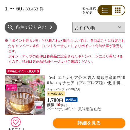
1
～
60
表示形式
/
83,453
件
を変更
リスト
グリッド
条件で絞り込む
※
「ポイント最大○倍」と記載された商品については、各商品ごとに設定され
たキャンペーン条件（エントリー含む）によりポイント付与倍率が決定し
ます。
ポイントアップの条件は各商品に設定されたキャンペーンにより異なりま
すので、詳細は各商品詳細ページよりご確認ください。
8/7時点_ポイント最大11倍
エキナセア茶 20袋入 鳥取県産原料10
【PR】
0％ エキナセア（プルプレア種）使用 農薬
不使用 ティーバッグ 国産 無添加 健康茶
ティーバッグ1g×20袋入り
ハーブティー 送料無料 ネコポス（他商品
クーポンあり
との同梱不可）
1,780
円
送料込み
16
パーソナルギフト 風味絶佳.山陰
詳細を見る