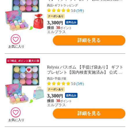
み】 公式 レリシア 〈入浴剤〉【 ギフト
商品+ギフトラッピング
で選ばれています】 プレゼント bm1 女性
5.0
(5件)
誕生日 誕生日プレゼント 母の日 ホワイト
クーポンあり
デー バレンタイン
3,300
円
送料込み
30
エルプラス
詳細を見る
8/7時点_ポイント最大11倍
Relysia バスボム 【手提げ袋あり】 ギフト
プレゼント【国内検査実施済み】 公式 レ
リシア 〈入浴剤〉【 ギフト で選ばれてい
商品+手提げ袋
ます】 プレゼント bm1 女性 誕生日 誕生日
5.0
(5件)
プレゼント ギフトセット 母
クーポンあり
3,300
円
送料込み
30
エルプラス
詳細を見る