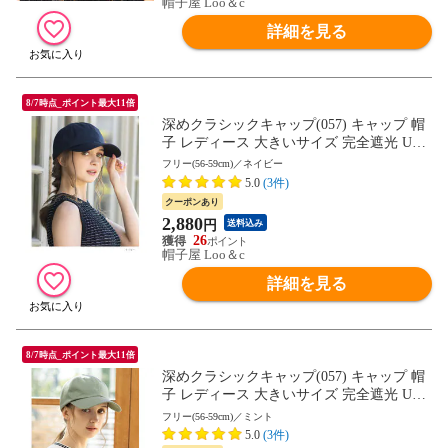
帽子屋 Loo＆c
詳細を見る
8/7時点_ポイント最大11倍
深めクラシックキャップ(057) キャップ 帽
子 レディース 大きいサイズ 完全遮光 UV
カット つば広 自転車 日よけ かぶーる日傘
フリー(56-59cm)／ネイビー
母の日
5.0
(3件)
クーポンあり
2,880
円
送料込み
26
帽子屋 Loo＆c
詳細を見る
8/7時点_ポイント最大11倍
深めクラシックキャップ(057) キャップ 帽
子 レディース 大きいサイズ 完全遮光 UV
カット つば広 自転車 日よけ かぶーる日傘
フリー(56-59cm)／ミント
母の日
5.0
(3件)