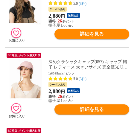
母の日
5.0
(3件)
クーポンあり
2,880
円
送料込み
26
帽子屋 Loo＆c
詳細を見る
8/7時点_ポイント最大11倍
深めクラシックキャップ(057) キャップ 帽
子 レディース 大きいサイズ 完全遮光 UV
カット つば広 自転車 日よけ かぶーる日傘
L(60-63cm)／ピンク
母の日
5.0
(3件)
クーポンあり
2,880
円
送料込み
26
帽子屋 Loo＆c
詳細を見る
8/7時点_ポイント最大11倍