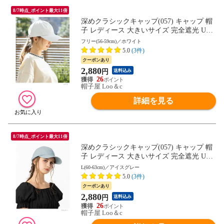
8/7時点_ポイント最大11倍
深めクラシックキャップ(057) キャップ 帽
子 レディース 大きいサイズ 完全遮光 UV
カット つば広 自転車 日よけ かぶーる日傘
フリー(56-59cm)／ホワイト
母の日
5.0
(3件)
クーポンあり
2,880
円
送料込み
26
帽子屋 Loo＆c
詳細を見る
8/7時点_ポイント最大11倍
深めクラシックキャップ(057) キャップ 帽
子 レディース 大きいサイズ 完全遮光 UV
カット つば広 自転車 日よけ かぶーる日傘
L(60-63cm)／アイスグレー
母の日
5.0
(3件)
クーポンあり
2,880
円
送料込み
26
帽子屋 Loo＆c