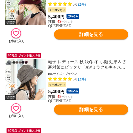
5.0
(2件)
クーポンあり
5,400
円
送料込み
49
QUEENHEAD
詳細を見る
8/7時点_ポイント最大11倍
帽子 レディース 秋 秋冬 冬 小顔 効果＆防
寒対策にピッタリ「AWミラクルキャスダ
ウンHAT」【BIG61-64cm-ブラウン】
BIGサイズ／ブラウン
5.0
(2件)
クーポンあり
5,400
円
送料込み
49
QUEENHEAD
詳細を見る
8/7時点_ポイント最大11倍