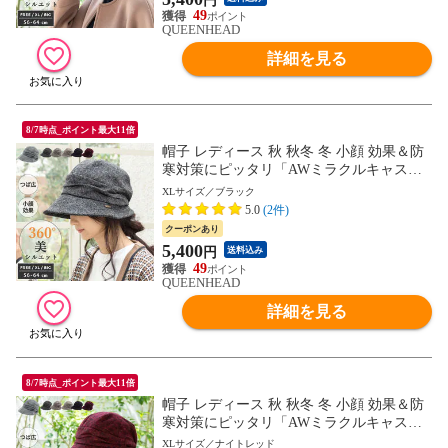
円
49
QUEENHEAD
詳細を見る
8/7時点_ポイント最大11倍
帽子 レディース 秋 秋冬 冬 小顔 効果＆防
寒対策にピッタリ「AWミラクルキャスダ
ウンHAT」【XL58-61cm-ブラック】
XLサイズ／ブラック
5.0
(2件)
クーポンあり
5,400
円
送料込み
49
QUEENHEAD
詳細を見る
8/7時点_ポイント最大11倍
帽子 レディース 秋 秋冬 冬 小顔 効果＆防
寒対策にピッタリ「AWミラクルキャスダ
ウンHAT」【XL58-61cm-ナイトレッド】
XLサイズ／ナイトレッド