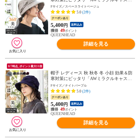
ウンHAT」【フリー56-58cm-スペースライ
Fサイズ／スペースライトベージュ
トベージュ】
5.0
(2件)
クーポンあり
5,400
円
送料込み
49
QUEENHEAD
詳細を見る
8/7時点_ポイント最大11倍
帽子 レディース 秋 秋冬 冬 小顔 効果＆防
寒対策にピッタリ「AWミラクルキャスダ
ウンHAT」【フリー56-58cm-ナイトパープ
Fサイズ／ナイトパープル
ル】
5.0
(2件)
クーポンあり
5,400
円
送料込み
49
QUEENHEAD
詳細を見る