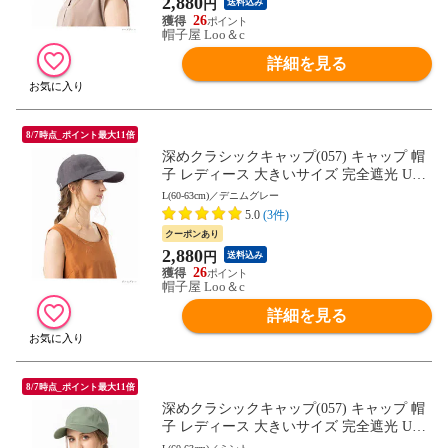
2,880
円
送料込み
26
帽子屋 Loo＆c
詳細を見る
8/7時点_ポイント最大11倍
深めクラシックキャップ(057) キャップ 帽
子 レディース 大きいサイズ 完全遮光 UV
カット つば広 自転車 日よけ かぶーる日傘
L(60-63cm)／デニムグレー
母の日
5.0
(3件)
クーポンあり
2,880
円
送料込み
26
帽子屋 Loo＆c
詳細を見る
8/7時点_ポイント最大11倍
深めクラシックキャップ(057) キャップ 帽
子 レディース 大きいサイズ 完全遮光 UV
カット つば広 自転車 日よけ かぶーる日傘