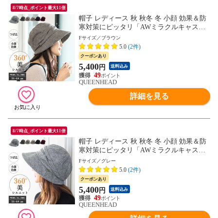
8/7時点_ポイント最大11倍
帽子 レディース 秋 秋冬 冬 小顔 効果＆防
寒対策にピッタリ「AWミラクルキャスダ
ウンHAT」【フリー56-58cm-ブラウン】
Fサイズ／ブラウン
5.0
(2件)
クーポンあり
5,400
円
送料込み
49
QUEENHEAD
詳細を見る
8/7時点_ポイント最大11倍
帽子 レディース 秋 秋冬 冬 小顔 効果＆防
寒対策にピッタリ「AWミラクルキャスダ
ウンHAT」【フリー56-58cm-グレー】
Fサイズ／グレー
5.0
(2件)
クーポンあり
5,400
円
送料込み
49
QUEENHEAD