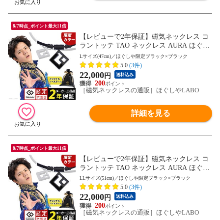
8/7時点_ポイント最大11倍
【レビューで2年保証】磁気ネックレス コ
ラントッテ TAO ネックレス AURA ほぐし
や限定ブラック×ブラック
Lサイズ(47cm)／ほぐしや限定ブラック×ブラック
5.0
(3件)
22,000
円
送料込み
200
［磁気ネックレスの通販］ほぐしやLABO
詳細を見る
8/7時点_ポイント最大11倍
【レビューで2年保証】磁気ネックレス コ
ラントッテ TAO ネックレス AURA ほぐし
や限定ブラック×ブラック
LLサイズ(51cm)／ほぐしや限定ブラック×ブラック
5.0
(3件)
22,000
円
送料込み
200
［磁気ネックレスの通販］ほぐしやLABO