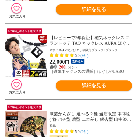
詳細を見る
8/7時点_ポイント最大11倍
【レビューで2年保証】磁気ネックレス コ
ラントッテ TAO ネックレス AURA ほぐし
や限定ブラック×ブラック
Mサイズ(43cm)／ほぐしや限定ブラック×ブラック
5.0
(3件)
22,000
円
送料込み
200
［磁気ネックレスの通販］ほぐしやLABO
詳細を見る
8/7時点_ポイント最大11倍
漆芸かんざし 選べる２種 当店限定 本蒔絵
( 簪 バチ型 扇型 二本差し 銀杏型 山中漆器
結婚 出産 内祝い 引き出物 金婚式 誕生日
雅鶴
プレゼント 還暦祝い )
5.0
(2件)