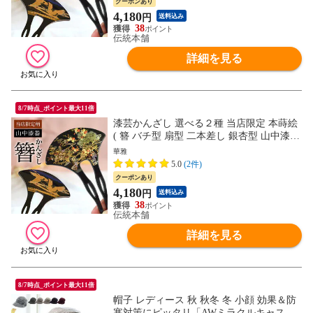
クーポンあり
4,180
円
送料込み
38
伝統本舗
詳細を見る
8/7時点_ポイント最大11倍
漆芸かんざし 選べる２種 当店限定 本蒔絵
( 簪 バチ型 扇型 二本差し 銀杏型 山中漆器
結婚 出産 内祝い 引き出物 金婚式 誕生日
華雅
プレゼント 還暦祝い )
5.0
(2件)
クーポンあり
4,180
円
送料込み
38
伝統本舗
詳細を見る
8/7時点_ポイント最大11倍
帽子 レディース 秋 秋冬 冬 小顔 効果＆防
寒対策にピッタリ「AWミラクルキャスダ