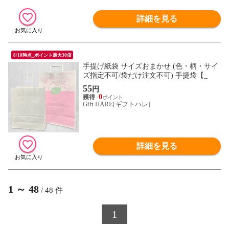
詳細を見る
8/10時点_ポイント最大30倍
手提げ紙袋 サイズおまかせ (色・柄・サイ
ズ指定不可/袋だけ注文不可) 手提袋【_
55
円
0
Gift HARE[ギフトハレ]
詳細を見る
1
～
48
/
48
件
1