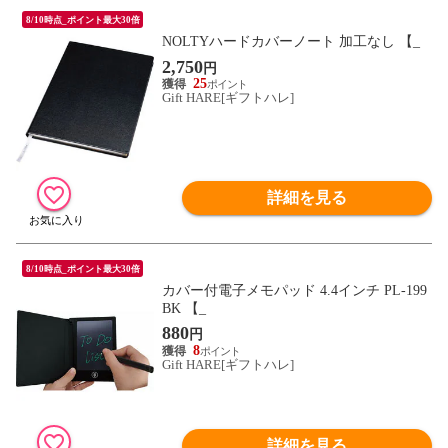
8/10時点_ポイント最大30倍
NOLTYハードカバーノート 加工なし 【_
2,750
円
25
Gift HARE[ギフトハレ]
詳細を見る
8/10時点_ポイント最大30倍
カバー付電子メモパッド 4.4インチ PL-199
BK 【_
880
円
8
Gift HARE[ギフトハレ]
詳細を見る