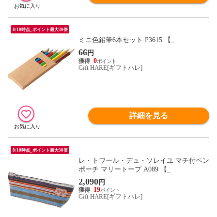
8/10時点_ポイント最大30倍
ミニ色鉛筆6本セット P3615 【_
66
円
0
Gift HARE[ギフトハレ]
詳細を見る
8/10時点_ポイント最大30倍
レ・トワール・デュ・ソレイユ マチ付ペン
ポーチ マリートープ A089 【_
2,090
円
19
Gift HARE[ギフトハレ]