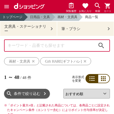
閲覧履歴
お気に入り
検索
カート
トップページ
日用品・文具
画材・文房具
商品一覧
文房具・ステーショナリ
筆・ブラシ
ー
検索
画材・文房具
Gift HARE[ギフトハレ]
1
～
48
表示形式
/
48
件
を変更
リスト
グリッド
条件で絞り込む
※
「ポイント最大○倍」と記載された商品については、各商品ごとに設定され
たキャンペーン条件（エントリー含む）によりポイント付与倍率が決定し