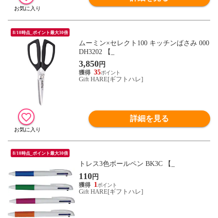
8/10時点_ポイント最大30倍
ムーミン×セレクト100 キッチンばさみ 000
DH3202 【_
3,850
円
35
Gift HARE[ギフトハレ]
詳細を見る
8/10時点_ポイント最大30倍
トレス3色ボールペン BK3C 【_
110
円
1
Gift HARE[ギフトハレ]