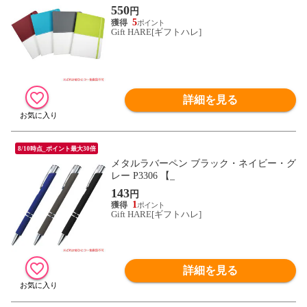
550
円
5
Gift HARE[ギフトハレ]
詳細を見る
8/10時点_ポイント最大30倍
メタルラバーペン ブラック・ネイビー・グ
レー P3306 【_
143
円
1
Gift HARE[ギフトハレ]
詳細を見る