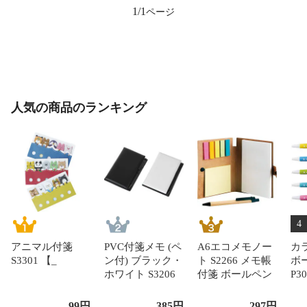
1/1
人気の商品のランキング
4
アニマル付箋
PVC付箋メモ (ペ
A6エコメモノー
カ
S3301 【_
ン付) ブラック・
ト S2266 メモ帳
ボ
ホワイト S3206
付箋 ボールペン
P3
【_
付【_
不可
99
円
385
円
297
円