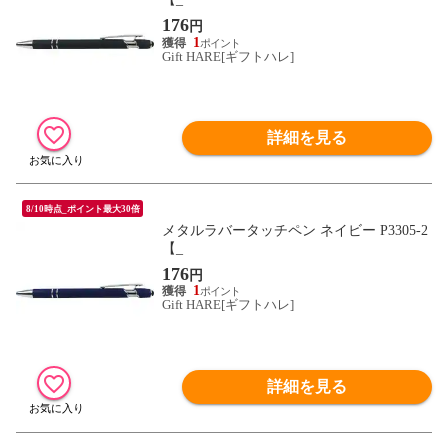
176
円
1
Gift HARE[ギフトハレ]
詳細を見る
8/10時点_ポイント最大30倍
メタルラバータッチペン ネイビー P3305-2
【_
176
円
1
Gift HARE[ギフトハレ]
詳細を見る