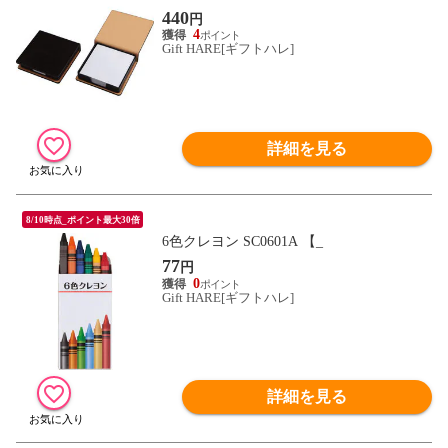
440
円
4
Gift HARE[ギフトハレ]
詳細を見る
8/10時点_ポイント最大30倍
6色クレヨン SC0601A 【_
77
円
0
Gift HARE[ギフトハレ]
詳細を見る