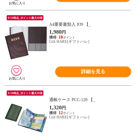
8/10時点_ポイント最大30倍
A4重要書類入 839 【_
1,980
円
18
Gift HARE[ギフトハレ]
詳細を見る
8/10時点_ポイント最大30倍
通帳ケース PCC-120 【_
1,320
円
12
Gift HARE[ギフトハレ]