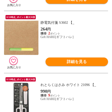
8/10時点_ポイント最大30倍
静電気付箋 S3602 【_
264
円
2
Gift HARE[ギフトハレ]
詳細を見る
8/10時点_ポイント最大30倍
れとらくはさみ ホワイト 21096 【_
990
円
9
Gift HARE[ギフトハレ]