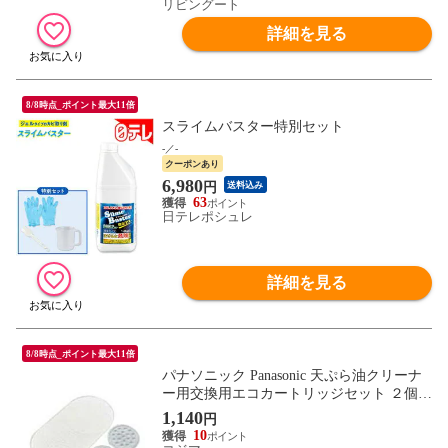
リビングート
詳細を見る
8/8時点_ポイント最大11倍
スライムバスター特別セット
-／-
クーポンあり
6,980
円
送料込み
63
日テレポシュレ
詳細を見る
8/8時点_ポイント最大11倍
パナソニック Panasonic 天ぷら油クリーナ
ー用交換用エコカートリッジセット ２個入
TK8801
1,140
円
10