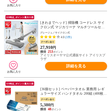
8/8時点_ポイント最大11倍
[きわまでヘッド] 掃除機 コードレス サイ
クロン式 マジカリーナ マルチツールセッ
ト グレージュ SCD-124P-HC アイリスオー
グレージュ／サイクロン式
ヤマ スティッククリーナー 充電式 軽量 強
4.0
(1件)
力吸引 MagiCaleena 【安心延長保証対象】
クーポンあり
[家電]
27,910
円
253
アイリスオーヤマ公式通販サイト アイリスプ
ラザ
詳細を見る
8/8時点_ポイント最大11倍
[36個セット] ペーパータオル 業務用 レギ
ュラーサイズ ハンドタオル 200組 (400枚)
エルモア 142588 [日用品]
クーポンあり
5,380
円
48