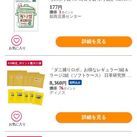
50433 )
177
円
1
姫路流通センター
詳細を見る
8/8時点_ポイント最大11倍
「ダニ捕りロボ」お得なレギュラー3組＆
ラージ2組（ソフトケース） 日革研究所 送
料無料 LY3317
8,360
円
送料込み
76
ディノス
詳細を見る