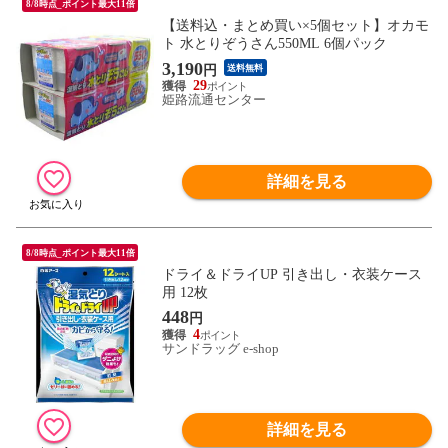
8/8時点_ポイント最大11倍
【送料込・まとめ買い×5個セット】オカモ
ト 水とりぞうさん550ML 6個パック
3,190
円
送料無料
29
姫路流通センター
詳細を見る
8/8時点_ポイント最大11倍
ドライ＆ドライUP 引き出し・衣装ケース
用 12枚
448
円
4
サンドラッグ e-shop
詳細を見る