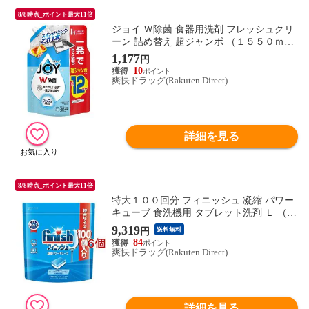
8/8時点_ポイント最大11倍
ジョイ Ｗ除菌 食器用洗剤 フレッシュクリ
ーン 詰め替え 超ジャンボ （１５５０ｍ
Ｌ）
1,177
円
10
爽快ドラッグ(Rakuten Direct)
詳細を見る
8/8時点_ポイント最大11倍
特大１００回分 フィニッシュ 凝縮 パワー
キューブ 食洗機用 タブレット洗剤 Ｌ （１
００個入×６袋セット）
9,319
円
送料無料
84
爽快ドラッグ(Rakuten Direct)
詳細を見る