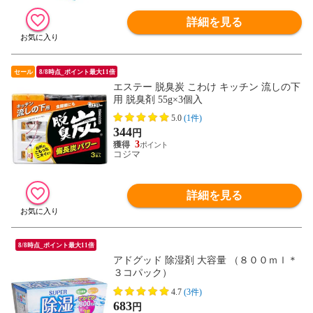
詳細を見る
セール
8/8時点_ポイント最大11倍
エステー 脱臭炭 こわけ キッチン 流しの下
用 脱臭剤 55g×3個入
5.0
(1件)
344
円
3
コジマ
詳細を見る
8/8時点_ポイント最大11倍
アドグッド 除湿剤 大容量 （８００ｍｌ＊
３コパック）
4.7
(3件)
683
円