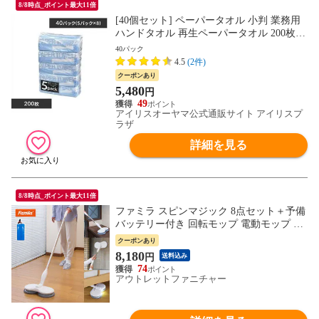
8/8時点_ポイント最大11倍
[40個セット] ペーパータオル 小判 業務用
ハンドタオル 再生ペーパータオル 200枚 5
個入×8袋セット 伊藤忠紙パルプ まとめ買
40パック
い 大容量 一人暮らし 備蓄 ストック [日用
4.5
(2件)
品]
クーポンあり
5,480
円
49
アイリスオーヤマ公式通販サイト アイリスプ
ラザ
詳細を見る
8/8時点_ポイント最大11倍
ファミラ スピンマジック 8点セット＋予備
バッテリー付き 回転モップ 電動モップ 回
転モップクリーナー 床掃除 水拭き 高速回
クーポンあり
転 モップ 充電式 コードレス スティック型
8,180
円
送料込み
74
アウトレットファニチャー