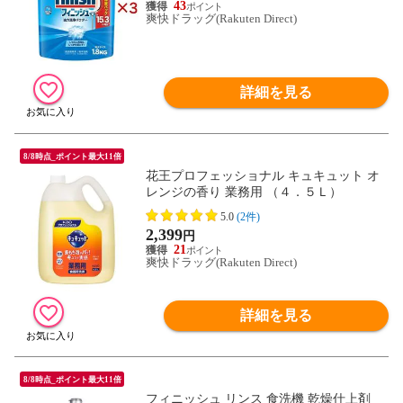
43
爽快ドラッグ(Rakuten Direct)
詳細を見る
8/8時点_ポイント最大11倍
花王プロフェッショナル キュキュット オ
レンジの香り 業務用 （４．５Ｌ）
5.0
(2件)
2,399
円
21
爽快ドラッグ(Rakuten Direct)
詳細を見る
8/8時点_ポイント最大11倍
フィニッシュ リンス 食洗機 乾燥仕上剤