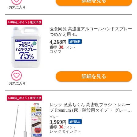
詳細を見る
8/8時点_ポイント最大11倍
医食同源 高濃度アルコールハンドスプレー
つめかえ用 4L
4,268
円
送料無料
38
コジマ
詳細を見る
8/8時点_ポイント最大11倍
レック 激落ちくん 高密度ブラシ トレルー
プ Premium (床・階段用タイプ ・ グレー)
くり返し使える ホコリ取り/ケースに通す
グレー
3,969
とモップがキレイに/スライドケースでホコ
円
送料込み
リをまとめて捨てられる
36
レックダイレクト