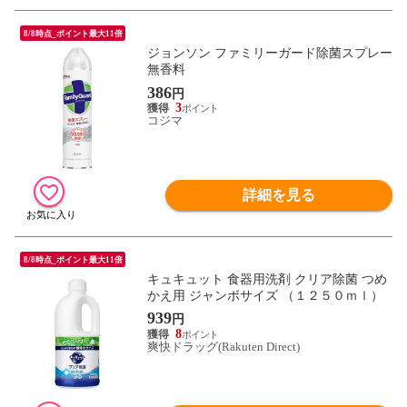
8/8時点_ポイント最大11倍
ジョンソン ファミリーガード除菌スプレー
無香料
386
円
3
コジマ
詳細を見る
8/8時点_ポイント最大11倍
キュキュット 食器用洗剤 クリア除菌 つめ
かえ用 ジャンボサイズ （１２５０ｍｌ）
939
円
8
爽快ドラッグ(Rakuten Direct)