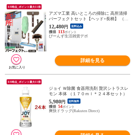
8/8時点_ポイント最大11倍
アズマ工業 高いところの掃除に 高所清掃
パーフェクトセット【ヘッド+長柄】 （ガ
ラス掃除 + ホコリ取り + 拭き掃除 + クモ
12,480
円
送料込み
の巣取り + 4.5ｍまで届く伸縮柄） ｜ 棒 長
113
い 伸縮 高所 清掃
びーんず生活雑貨デポ
詳細を見る
8/8時点_ポイント最大11倍
ジョイ Ｗ除菌 食器用洗剤 贅沢シトラスレ
モン 本体 （１７０ｍｌ＊２４本セット）
5,980
円
送料無料
54
爽快ドラッグ(Rakuten Direct)