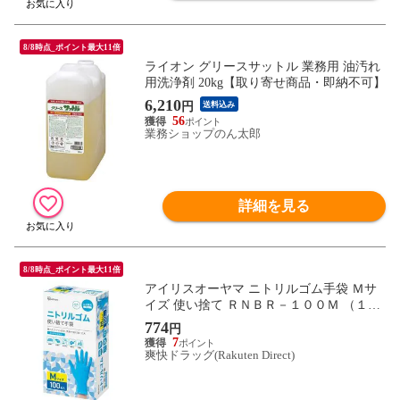
8/8時点_ポイント最大11倍
ライオン グリースサットル 業務用 油汚れ
用洗浄剤 20kg【取り寄せ商品・即納不可】
6,210
円
送料込み
56
業務ショップのん太郎
詳細を見る
8/8時点_ポイント最大11倍
アイリスオーヤマ ニトリルゴム手袋 Ｍサ
イズ 使い捨て ＲＮＢＲ－１００Ｍ （１０
０枚入）
774
円
7
爽快ドラッグ(Rakuten Direct)