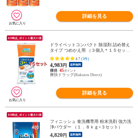
詳細を見る
8/8時点_ポイント最大11倍
ドライペットコンパクト 除湿剤 詰め替え
タイプ つめかえ用 （３個入＊１５セッ
ト）
4.7
(3件)
4,983
円
送料無料
45
爽快ドラッグ(Rakuten Direct)
詳細を見る
8/8時点_ポイント最大11倍
フィニッシュ 食洗機専用 粉末洗剤 強力洗
浄パウダー （１．８ｋｇ×３セット）
4,820
円
送料無料