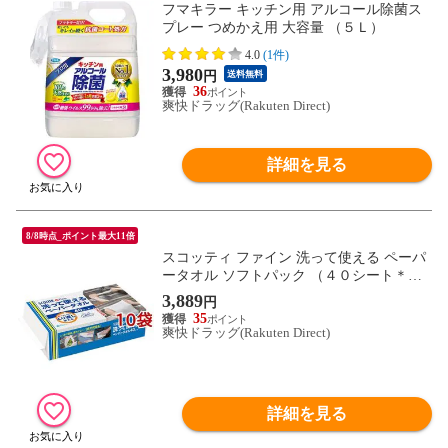
フマキラー キッチン用 アルコール除菌ス
プレー つめかえ用 大容量 （５Ｌ）
4.0
(1件)
3,980
円
送料無料
36
爽快ドラッグ(Rakuten Direct)
詳細を見る
8/8時点_ポイント最大11倍
スコッティ ファイン 洗って使える ペーパ
ータオル ソフトパック （４０シート＊１
０袋セット）
3,889
円
35
爽快ドラッグ(Rakuten Direct)
詳細を見る