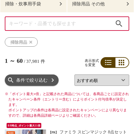
掃除・炊事用手袋
掃除用品 その他
検索
掃除用品
1
～
60
表示形式
/
37,981
件
を変更
リスト
グリッド
条件で絞り込む
※
「ポイント最大○倍」と記載された商品については、各商品ごとに設定され
たキャンペーン条件（エントリー含む）によりポイント付与倍率が決定し
ます。
ポイントアップの条件は各商品に設定されたキャンペーンにより異なりま
すので、詳細は各商品詳細ページよりご確認ください。
8/8時点_ポイント最大11倍
ファミラ スピンマジック 8点セット
【PR】