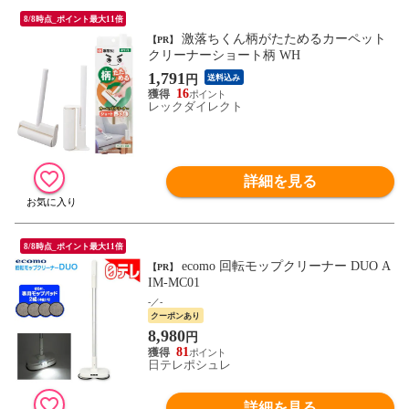
8/8時点_ポイント最大11倍
激落ちくん柄がたためるカーペット
【PR】
クリーナーショート柄 WH
1,791
円
送料込み
16
レックダイレクト
詳細を見る
8/8時点_ポイント最大11倍
ecomo 回転モップクリーナー DUO A
【PR】
IM-MC01
-／-
クーポンあり
8,980
円
81
日テレポシュレ
詳細を見る