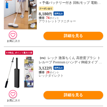
＋予備バッテリー付き 回転モップ 電動モ
ップ 回転モップクリーナー 床掃除 水拭き
クーポンあり
高速回転 モップ 充電式 コードレス スティ
8,180
円
送料込み
ック型
74
アウトレットファニチャー
詳細を見る
8/8時点_ポイント最大11倍
レック 激落ちくん 高密度ブラシ ト
【PR】
レループ Premium (ハンディ伸縮タイプ ・
ブラック) 最長約93cm くり返し使える ホ
3,122
円
送料込み
コリ取り/ケースに通すとモップがキレイ
28
に/スライドケースでホコリをまとめて捨て
レックダイレクト
られる
詳細を見る