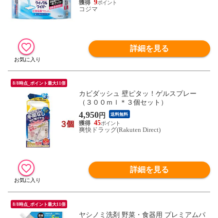
9
コジマ
詳細を見る
8/8時点_ポイント最大11倍
カビダッシュ 壁ピタッ！ゲルスプレー
（３００ｍｌ＊３個セット）
4,950
円
送料無料
45
爽快ドラッグ(Rakuten Direct)
詳細を見る
8/8時点_ポイント最大11倍
ヤシノミ洗剤 野菜・食器用 プレミアムパ