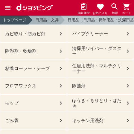
閲覧履歴
お気に入り
検索
カート
トップページ
日用品・文具
日用品（日用品・掃除用品・洗濯用品
カビ取り・防カビ剤
パイプクリーナー
清掃用ワイパー・ダスタ
除湿剤・乾燥剤
ー
住居用洗剤・マルチクリ
粘着ローラー・テープ
ーナー
フロアワックス
除菌剤
ほうき・ちりとり・はた
モップ
き
ごみ袋
キッチン用洗剤