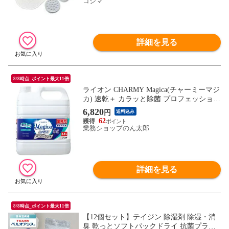
コジマ
詳細を見る
8/8時点_ポイント最大11倍
ライオン CHARMY Magica(チャーミーマジ
カ) 速乾＋ カラッと除菌 プロフェッショナ
ル 微香シトラスグリーンの香り 3.8L×3本
6,820
円
送料込み
入●ケース販売お徳用
62
業務ショップのん太郎
詳細を見る
8/8時点_ポイント最大11倍
【12個セット】テイジン 除湿剤 除湿・消
臭 乾っとソフトパックドライ 抗菌プラス