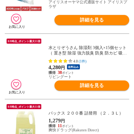
アイリスオーヤマ公式通販サイト アイリスプ
ラザ
詳細を見る
8/8時点_ポイント最大11倍
水とりぞうさん 除湿剤 3個入×15個セット
（ 置き型 除湿 強力脱臭 防臭 防カビ 吸湿
量 550g 45個 タンクタイプ 湿気取り 吸湿
4.0
(1件)
みずとりぞうさん 水とりゾウさん ）
4,280
円
送料込み
38
リビングート
詳細を見る
8/8時点_ポイント最大11倍
パックス ２００番 詰替用 （２．３Ｌ）
1,279
円
11
爽快ドラッグ(Rakuten Direct)