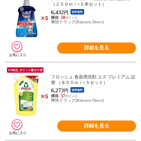
（２５０ｍｌ×５本セット）
6,432
円
送料無料
58
爽快ドラッグ(Rakuten Direct)
詳細を見る
8/8時点_ポイント最大11倍
フロッシュ 食器用洗剤 ユズ プレミアム 詰
替 （８００ｍｌ×５セット）
6,273
円
送料無料
57
爽快ドラッグ(Rakuten Direct)
詳細を見る