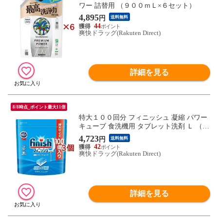
ワー 詰替用 （９００ｍＬ×６セット）
4,895
円
送料無料
44
爽快ドラッグ(Rakuten Direct)
詳細を見る
8/8時点_ポイント最大11倍
特大１００回分 フィニッシュ 凝縮 パワー
キューブ 食洗機用 タブレット洗剤 Ｌ （１
００個入×３袋セット）
4,723
円
送料無料
42
爽快ドラッグ(Rakuten Direct)
詳細を見る