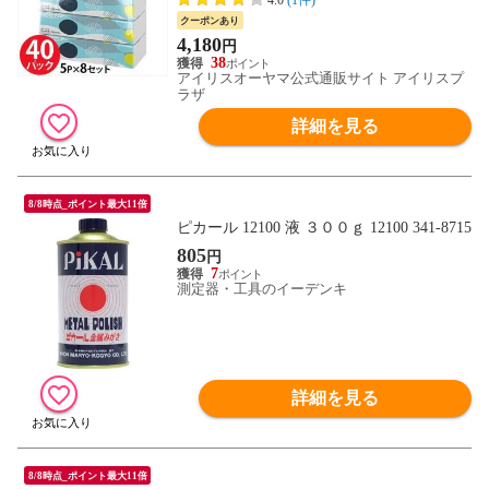
P】
クーポンあり
4,180
円
38
アイリスオーヤマ公式通販サイト アイリスプ
ラザ
詳細を見る
8/8時点_ポイント最大11倍
ピカール 12100 液 ３００ｇ 12100 341-8715
805
円
7
測定器・工具のイーデンキ
詳細を見る
8/8時点_ポイント最大11倍