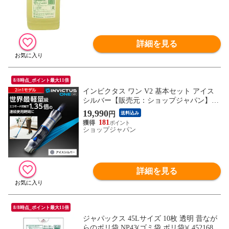
詳細を見る
8/8時点_ポイント最大11倍
インビクタス ワン V2 基本セット アイス
シルバー【販売元：ショップジャパン】IN
V200
19,990
円
送料込み
181
ショップジャパン
詳細を見る
8/8時点_ポイント最大11倍
ジャパックス 45Lサイズ 10枚 透明 昔なが
らのポリ袋 NP43(ゴミ袋 ポリ袋)( 45216847