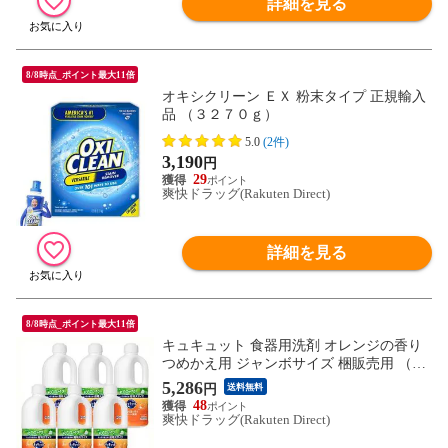
詳細を見る
8/8時点_ポイント最大11倍
オキシクリーン ＥＸ 粉末タイプ 正規輸入
品 （３２７０ｇ）
5.0
(2件)
3,190
円
29
爽快ドラッグ(Rakuten Direct)
詳細を見る
8/8時点_ポイント最大11倍
キュキュット 食器用洗剤 オレンジの香り
つめかえ用 ジャンボサイズ 梱販売用 （１
２５０ｍｌ＊６本入）
5,286
円
送料無料
48
爽快ドラッグ(Rakuten Direct)