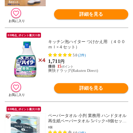
詳細を見る
8/8時点_ポイント最大11倍
キッチン泡ハイター つけかえ用 （４００
ｍｌ×４セット）
5.0
(2件)
1,711
円
15
爽快ドラッグ(Rakuten Direct)
詳細を見る
8/8時点_ポイント最大11倍
ペーパータオル 小判 業務用 ハンドタオル
再生紙ペーパータオル 5パック×8個セット
まとめ買い 大容量 一人暮らし 備蓄 ストッ
8個
ク [日用品] 【SYペーパータオル】 【SYC
4.0
(1件)