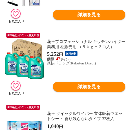
詳細を見る
8/8時点_ポイント最大11倍
花王プロフェッショナル キッチンハイター
業務用 梱販売用 （５ｋｇ＊３コ入）
5,252
円
送料無料
47
爽快ドラッグ(Rakuten Direct)
詳細を見る
8/8時点_ポイント最大11倍
花王 クイックルワイパー 立体吸着ウエッ
トシート 香り残らないタイプ 32枚入
1,040
円