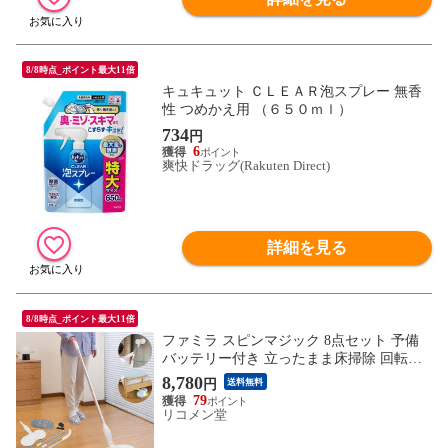
8/8時点_ポイント最大11倍
キュキュット ＣＬＥＡＲ泡スプレー 無香
性 つめかえ用 （６５０ｍｌ）
734
円
6
爽快ドラッグ(Rakuten Direct)
詳細を見る
8/8時点_ポイント最大11倍
ファミラ スピンマジック 8点セット 予備
バッテリー付き 立ったまま床掃除 回転モ
ップ 電動モップ 回転モップクリーナー 床
8,780
円
送料無料
掃除 水拭き 高速回転 モップ 充電式 コー
79
ドレス ステシック型【送料無料】
リコメン堂