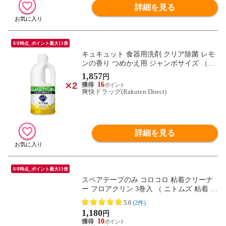
詳細を見る
8/8時点_ポイント最大11倍
キュキュット 食器用洗剤 クリア除菌 レモ
ンの香り つめかえ用 ジャンボサイズ （１
２５０ｍｌ×２セット）
1,857
円
16
爽快ドラッグ(Rakuten Direct)
詳細を見る
8/8時点_ポイント最大11倍
スペアテープのみ コロコロ 粘着クリーナ
ー フロアクリン 3巻入 （ ニトムズ 粘着 ク
リーナー スペア 幅16cmx45周巻 3巻 フロ
5.0
(2件)
ーリング カーペット コロコロテープ ほこ
1,180
円
り取り 掃除 ）
10