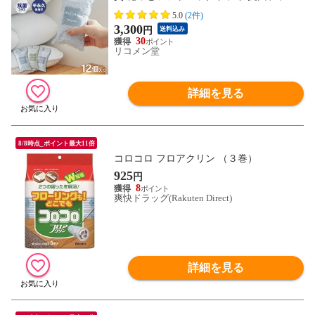
ミニ 新デザイン ベルオアシス 日本製 繰り
5.0
(2件)
返し 除湿 抗菌 消臭 湿気対策 カビ対策 帝
3,300
円
送料込み
人フロンティア TEIJIN【送料無料】
30
リコメン堂
詳細を見る
8/8時点_ポイント最大11倍
コロコロ フロアクリン （３巻）
925
円
8
爽快ドラッグ(Rakuten Direct)
詳細を見る