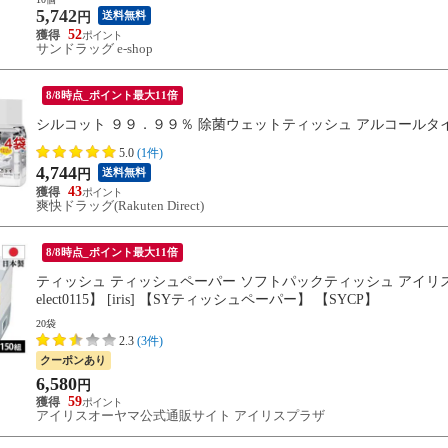
5,742
送料無料
円
52
サンドラッグ e-shop
8/8時点_ポイント最大11倍
シルコット ９９．９９％ 除菌ウェットティッシュ アルコールタ
5.0
(1件)
4,744
送料無料
円
43
爽快ドラッグ(Rakuten Direct)
8/8時点_ポイント最大11倍
ティッシュ ティッシュペーパー ソフトパックティッシュ アイリスオーヤマ 
elect0115】 [iris] 【SYティッシュペーパー】 【SYCP】
20袋
2.3
(3件)
クーポンあり
6,580
円
59
アイリスオーヤマ公式通販サイト アイリスプラザ