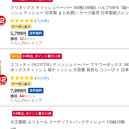
クリネックス ティッシュペーパー 360枚(180組) パルプ100％ 5
ッシュ ティシュー 日本製 まとめ買い ケース販売 日本製紙クレ
4.7
(21件)
クーポンあり
5,799
送料無料
円
52
くらしのeショップ
セール
8/8時点_ポイント最大11倍
スコッティ (SCOTTIE) ティッシュペーパー フラワーボックス 500枚(2
ボックスティッシュ 箱ティッシュ 大容量 長持ち コンパクト 日
4.7
(21件)
クーポンあり
7,099
送料無料
円
64
くらしのeショップ
8/8時点_ポイント最大11倍
大王製紙 エリエール イーナソフトパックティシュー 150組10個
10個