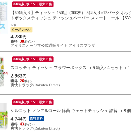
8/8時点_ポイント最大11倍
【60箱入り】ティッシュ 150組（300枚） 5個入り×12パック
トボックスティッシュ ティッシュペーパー スマートエール 【SY
12個
クーポンあり
4,280
円
38
アイリスオーヤマ公式通販サイト アイリスプラザ
8/8時点_ポイント最大11倍
スコッティ ティッシュ フラワーボックス （５箱入×４セット（
2,963
円
26
爽快ドラッグ(Rakuten Direct)
8/8時点_ポイント最大11倍
シルコット ノンアルコール 除菌 ウェットティッシュ 詰替 （８
4,744
送料無料
円
43
爽快ドラッグ(Rakuten Direct)