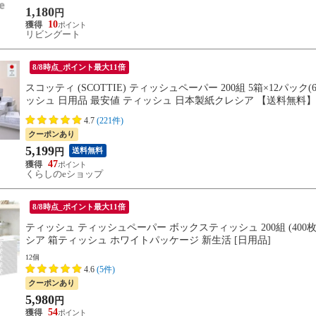
1,180
円
10
リビングート
8/8時点_ポイント最大11倍
スコッティ (SCOTTIE) ティッシュペーパー 200組 5箱×12パ
ッシュ 日用品 最安値 ティッシュ 日本製紙クレシア 【送料無料】
4.7
(221件)
クーポンあり
5,199
送料無料
円
47
くらしのeショップ
8/8時点_ポイント最大11倍
ティッシュ ティッシュペーパー ボックスティッシュ 200組 (400枚)
シア 箱ティッシュ ホワイトパッケージ 新生活 [日用品]
12個
4.6
(5件)
クーポンあり
5,980
円
54