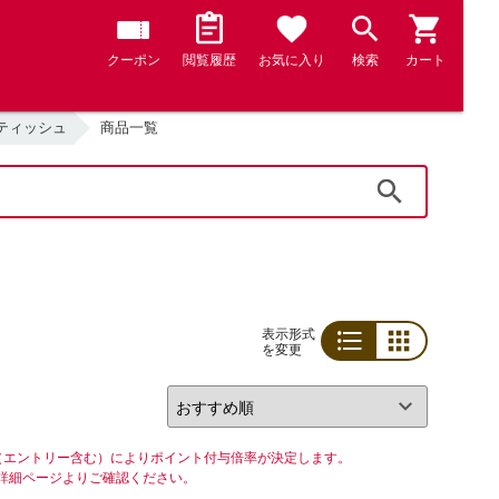
クーポン
閲覧履歴
お気に入り
検索
カート
ティッシュ
商品一覧
検索
表示形式
を変更
リスト
グリッド
（エントリー含む）によりポイント付与倍率が決定します。
詳細ページよりご確認ください。