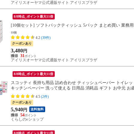
アイリスオーヤマ公式通販サイト アイリスプラザ
8/8時点_ポイント最大11倍
[10個セット] ソフトパックティッシュ 5パック まとめ買い 業務用
10個
4.2
(39件)
クーポンあり
3,480
円
31
アイリスオーヤマ公式通販サイト アイリスプラザ
8/8時点_ポイント最大11倍
スコッティ 長持ち用品 詰め合わせ ティッシュペーパー トイレッ
キッチンペーパー 洗って使える 日用品 消耗品 ギフト お中元 お
4.5
(2件)
クーポンあり
5,940
送料無料
円
54
くらしのeショップ
8/8時点_ポイント最大11倍