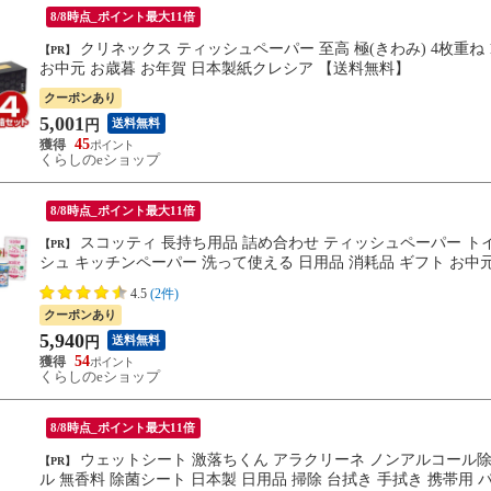
8/8時点_ポイント最大11倍
クリネックス ティッシュペーパー 至高 極(きわみ) 4枚重ね 140組×4箱入りセット 40122 ティッシュボックス 贈り物 極み
【PR】
お中元 お歳暮 お年賀 日本製紙クレシア 【送料無料】
クーポンあり
5,001
送料無料
円
45
くらしのeショップ
8/8時点_ポイント最大11倍
スコッティ 長持ち用品 詰め合わせ ティッシュペーパー トイレットペーパー キッチンタオル ティッシュ ボックスティッ
【PR】
4.5
(2件)
クーポンあり
5,940
送料無料
円
54
くらしのeショップ
8/8時点_ポイント最大11倍
ウェットシート 激落ちくん アラクリーネ ノンアルコール除菌 60枚入 8個セット （ ウェット シート 除菌 ノンアルコー
【PR】
ル 無香料 除菌シート 日本製 日用品 掃除 台拭き 手拭き 携帯用 