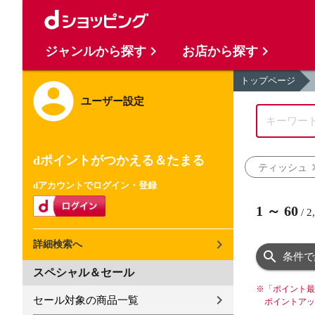
ジャンルから探す
お店から探す
トップページ
ユーザー設定
dポイントがつかえる＆たまる
ティッシュ
dアカウントでログイン・登録
1
～
60
/
2
詳細検索へ
条件で
スペシャル＆セール
※
「ポイント最
セール対象の商品一覧
ポイントアッ