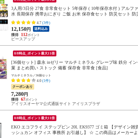
3人用/3日分 27食 非常食セット 5年保存 ( 10年保存水付 ) アル
水 長期保存 携帯おにぎり ご飯 お米 保存食セット 防災セット 
4.7
(3件)
12,150
送料込み
円
112
ピースアップ
8/8時点_ポイント最大11倍
[36個セット] 森永 inゼリー マルチミネラル グレープ味 鉄分 イ
菓 まとめ買い ストック 備蓄 保存食 非常食 [食品]
マルチミネラル／36個セット
4.0
(1件)
クーポンあり
7,280
円
67
アイリスオーヤマ公式通販サイト アイリスプラザ
8/8時点_ポイント最大11倍
EKO エコフライ ステップビン 20L EK9377 ゴミ箱 【デザイ
ッシュカン オフィス 事務所 お引越し】 ☆ この商品はメーカー