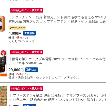
8/8時点_ポイント最大11倍
ワンタッチテント 防災 着替えテント 縦でも横でも使える2WAY タ
防災用品 防災グッズ ポップアップテント 簡易トイレ 避難所 山善 
クーポンあり
4,990
送料無料
円
45
くらしのeショップ
8/8時点_ポイント最大11倍
【停電対策】ポータブル電源 88Wh ラジオ搭載 ソーラーパネル付 EVER
ラーパネル SSBMPS-A
29,800
送料込み
円
270
健康・快適＆防災 セレクトショップ メテックス
8/8時点_ポイント最大11倍
【 フリーズドライ福袋 50食 10種類 】 アマノフーズ おみそ汁 お
イ バラエティ 詰め合わせ 即席 インスタント 訳あり 訳なし プレゼン
料無料】