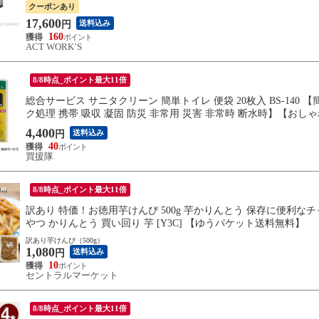
クーポンあり
17,600
送料込み
円
160
ACT WORK’S
8/8時点_ポイント最大11倍
総合サービス サニタクリーン 簡単トイレ 便袋 20枚入 BS-140 
ク処理 携帯 吸収 凝固 防災 非常用 災害 非常時 断水時】【おし
4,400
送料込み
円
40
買援隊
8/8時点_ポイント最大11倍
訳あり 特価！お徳用芋けんぴ 500g 芋かりんとう 保存に便利なチ
やつ かりんとう 買い回り 芋 [Y3C] 【ゆうパケット送料無料】
訳あり芋けんぴ（500g）
1,080
送料込み
円
10
セントラルマーケット
8/8時点_ポイント最大11倍