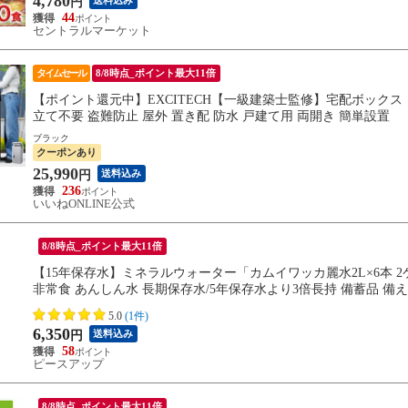
4,780
送料込み
円
44
セントラルマーケット
タイムセール
8/8時点_ポイント最大11倍
【ポイント還元中】EXCITECH【一級建築士監修】宅配ボックス 【
立て不要 盗難防止 屋外 置き配 防水 戸建て用 両開き 簡単設置
ブラック
クーポンあり
25,990
送料込み
円
236
いいねONLINE公式
8/8時点_ポイント最大11倍
【15年保存水】ミネラルウォーター「カムイワッカ麗水2L×6本 2ケ
非常食 あんしん水 長期保存水/5年保存水より3倍長持 備蓄品 備
5.0
(1件)
6,350
送料込み
円
58
ピースアップ
8/8時点_ポイント最大11倍