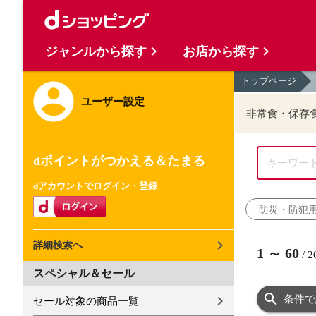
ジャンルから探す
お店から探す
トップページ
ユーザー設定
非常食・保存
dポイントがつかえる＆たまる
dアカウントでログイン・登録
防災・防犯
詳細検索へ
1
～
60
/
2
スペシャル＆セール
条件で
セール対象の商品一覧