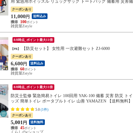
用 緊急用ホイッスル リュックサック トートバッグ 備蓄用 災害
クーポンあり
11,000
送料込み
円
100
雑貨屋Zstyle
8/8時点_ポイント最大11倍
【防災セット】 女性用 一次避難セット ZJ-6000
【PR】
クーポンあり
6,600
送料込み
円
60
雑貨屋Zstyle
8/8時点_ポイント最大11倍
防災士監修 緊急簡易トイレ 100回用 YAK-100 備蓄 災害 防災 
ッズ 簡単トイレ ポータブルトイレ 山善 YAMAZEN 【送料無料】
5.0
(1件)
クーポンあり
5,001
送料無料
円
45
くらしのeショップ