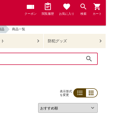
クーポン
閲覧履歴
お気に入り
検索
カート
用品
商品一覧
ット
防犯グッズ
検索
表示形式
を変更
リスト
グリッド