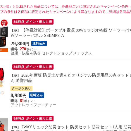
大○倍」と記載された商品については、各商品ごとに設定されたキャンペーン条件
プの条件は各商品に設定されたキャンペーンにより異なりますので、詳細は各商品
8/8時点_ポイント最大11倍
【停電対策】ポータブル電源 88Wh ラジオ搭載 ソーラーパネル付 EVER Power Bright / FMメガパワーステーション ＋ 21
【PR】
Wソーラーパネル SSBMPS-A
29,800
送料込み
円
270
健康・快適＆防災 セレクトショップ メテックス
8/8時点_ポイント最大11倍
2026年度版 防災士が選んだオリジナル防災用品38点セット DX 防災セット 非常用 防災リュック 非常用持出袋 水 かんぱ
【PR】
ん 避難用品
クーポンあり
8,980
送料込み
円
81
アウトレットファニチャー
8/8時点_ポイント最大11倍
2WAYリュック防災セット 防災セット 防災セット1人用 防災セット一人用 避難セット 避難セット一人用 避難セット1人
【PR】