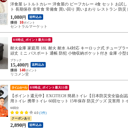
洋食屋 レトルトカレー 洋食屋の ビーフカレー 4食 セット お試し 1
ト 長期保存 非常食 常備食 買い回り 買いまわり レストラン 防災
1,080
送料込み
円
10
セントラルマーケット
8/8時点_ポイント最大11倍
耐火金庫 家庭用 18L 耐火 耐水 A4対応 キーロック式 チューブラ
頑丈 ミニ パスポート 通帳 防犯 小物収納ポケット付き 金庫 小
ブラック
15,400
送料込み
円
140
リコメン堂
タイムセール
8/8時点_ポイント最大11倍
【ポイント還元中】EXCITECH 簡易トイレ【日本防災安全協会認
用トイレ 携帯トイレ 60回セット 15年保存 防災グッズ 災害用 
60回分
4.0
(1件)
クーポンあり
2,890
送料込み
円