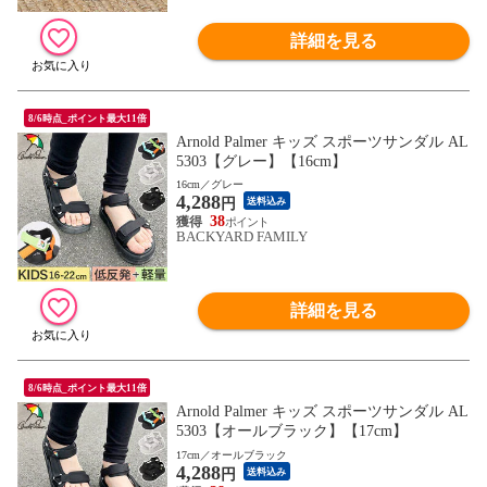
詳細を見る
8/6時点_ポイント最大11倍
Arnold Palmer キッズ スポーツサンダル AL
5303【グレー】【16cm】
16cm／グレー
4,288
円
送料込み
38
BACKYARD FAMILY
詳細を見る
8/6時点_ポイント最大11倍
Arnold Palmer キッズ スポーツサンダル AL
5303【オールブラック】【17cm】
17cm／オールブラック
4,288
円
送料込み