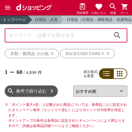
閲覧履歴
お気に入り
検索
カート
トップページ
日用品・文具
日用品（日用品・掃除用品・洗濯用品
検索
衣類・靴用品 その他
BACKYARD FAMILY
1
～
60
表示形式
/
4,898
件
を変更
リスト
グリッド
条件で絞り込む
※
「ポイント最大○倍」と記載された商品については、各商品ごとに設定され
たキャンペーン条件（エントリー含む）によりポイント付与倍率が決定し
ます。
ポイントアップの条件は各商品に設定されたキャンペーンにより異なりま
すので、詳細は各商品詳細ページよりご確認ください。