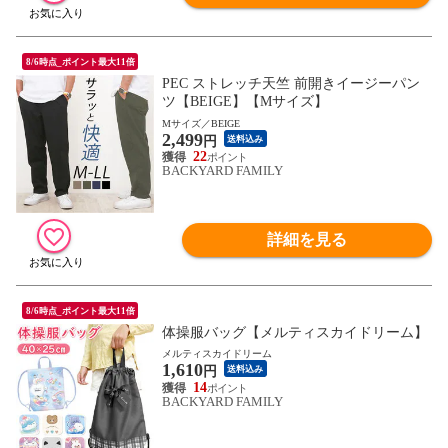
8/6時点_ポイント最大11倍
PEC ストレッチ天竺 前開きイージーパン
ツ【BEIGE】【Mサイズ】
Mサイズ／BEIGE
2,499
円
送料込み
22
BACKYARD FAMILY
詳細を見る
8/6時点_ポイント最大11倍
体操服バッグ【メルティスカイドリーム】
メルティスカイドリーム
1,610
円
送料込み
14
BACKYARD FAMILY