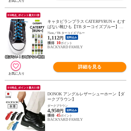
8/6時点_ポイント最大11倍
キャタピランプラス CATERPYRUN＋ むす
ばない靴ひも【TB.ターコイズブルー】【7
5cm】
75cm／TB.ターコイズブルー
1,112
円
送料込み
10
BACKYARD FAMILY
詳細を見る
8/6時点_ポイント最大11倍
DONOK アングルレザーシューホーン【ダ
ークブラウン】
ダークブラウン
4,950
円
送料込み
45
BACKYARD FAMILY