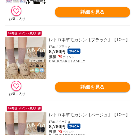
詳細を見る
8/6時点_ポイント最大11倍
レトロ本革モカシン【ブラック】【17cm】
17cm／ブラック
8,780
円
送料込み
79
BACKYARD FAMILY
詳細を見る
8/6時点_ポイント最大11倍
レトロ本革モカシン【ベージュ】【17cm】
17cm／ベージュ
8,780
円
送料込み
79