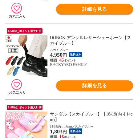
詳細を見る
8/6時点_ポイント最大11倍
DONOK アングルレザーシューホーン【ス
カイブルー】
スカイブルー
4,950
円
送料込み
45
BACKYARD FAMILY
詳細を見る
8/6時点_ポイント最大11倍
サンダル【スカイブルー】【18-19(内寸14c
m)】
18-19(内寸14cm)／スカイブルー
1,803
円
送料込み
16