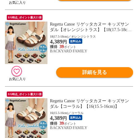
8/6時点_ポイント最大11倍
Regetta Canoe リゲッタカヌー キッズサン
ダル【オレンジシトラス】【18(17.5-18c
m)】
18(17.5-18cm)／オレンジシトラス
4,389
円
送料込み
39
BACKYARD FAMILY
詳細を見る
8/6時点_ポイント最大11倍
Regetta Canoe リゲッタカヌー キッズサン
ダル【コーラル】【16(15.5-16cm)】
16(15.5-16cm)／コーラル
4,389
円
送料込み
39
BACKYARD FAMILY