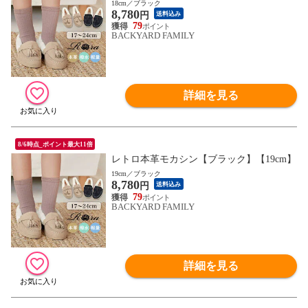
18cm／ブラック
8,780
円
送料込み
79
BACKYARD FAMILY
詳細を見る
8/6時点_ポイント最大11倍
レトロ本革モカシン【ブラック】【19cm】
19cm／ブラック
8,780
円
送料込み
79
BACKYARD FAMILY
詳細を見る