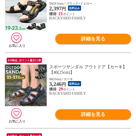
29(19.5cm)／ブラック×イエロー
2,397
円
送料込み
21
BACKYARD FAMILY
詳細を見る
8/6時点_ポイント最大11倍
スポーツサンダル アウトドア【カーキ】
【40(25cm)】
40(25cm)／カーキ
3,246
円
送料込み
29
BACKYARD FAMILY
詳細を見る
8/6時点_ポイント最大11倍