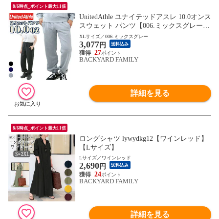
8/6時点_ポイント最大11倍
UnitedAthle ユナイテッドアスレ 10.0オンス
スウェット パンツ【006.ミックスグレー】
【XLサイズ】
XLサイズ／006.ミックスグレー
3,077
円
送料込み
27
BACKYARD FAMILY
詳細を見る
8/6時点_ポイント最大11倍
ロングシャツ lywydkg12【ワインレッド】
【Lサイズ】
Lサイズ／ワインレッド
2,690
円
送料込み
24
BACKYARD FAMILY
詳細を見る