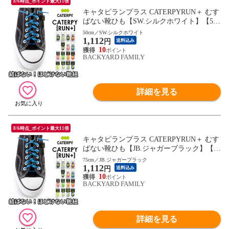
8/6時点_ポイント最大11倍
キャタピランプラス CATERPYRUN＋ むす
ばない靴ひも【SW.シルクホワイト】【50c
m】
50cm／SW.シルクホワイト
1,112
円
送料込み
10
BACKYARD FAMILY
詳細を見る
8/6時点_ポイント最大11倍
キャタピランプラス CATERPYRUN＋ むす
ばない靴ひも【JB.ジャガーブラック】【75
cm】
75cm／JB.ジャガーブラック
1,112
円
送料込み
10
BACKYARD FAMILY
詳細を見る