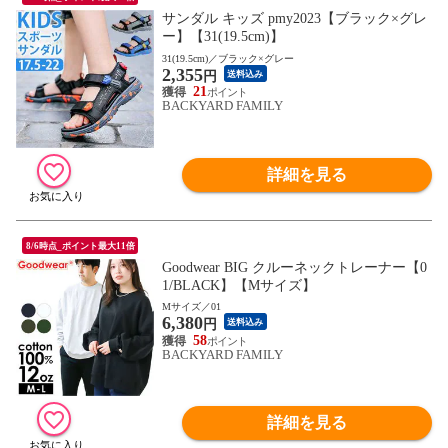
サンダル キッズ pmy2023【ブラック×グレ
ー】【31(19.5cm)】
31(19.5cm)／ブラック×グレー
2,355
円
送料込み
21
BACKYARD FAMILY
詳細を見る
8/6時点_ポイント最大11倍
Goodwear BIG クルーネックトレーナー【0
1/BLACK】【Mサイズ】
Mサイズ／01
6,380
円
送料込み
58
BACKYARD FAMILY
詳細を見る