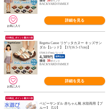
39
BACKYARD FAMILY
詳細を見る
8/6時点_ポイント最大11倍
Regetta Canoe リゲッタカヌー キッズサン
ダル【レッド】【17(16.5-17cm)】
17(16.5-17cm)／レッド
4,389
円
送料込み
39
BACKYARD FAMILY
詳細を見る
8/6時点_ポイント最大11倍
ベビーサンダル 赤ちゃん靴 水陸両用【ブ
ルー】【22】