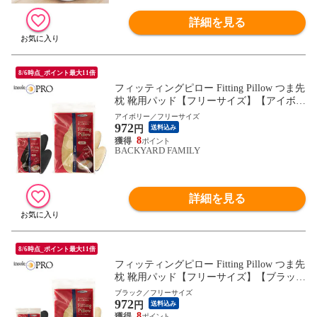
詳細を見る
8/6時点_ポイント最大11倍
フィッティングピロー Fitting Pillow つま先
枕 靴用パッド【フリーサイズ】【アイボリ
ー】
アイボリー／フリーサイズ
972
円
送料込み
8
BACKYARD FAMILY
詳細を見る
8/6時点_ポイント最大11倍
フィッティングピロー Fitting Pillow つま先
枕 靴用パッド【フリーサイズ】【ブラッ
ク】
ブラック／フリーサイズ
972
円
送料込み
8