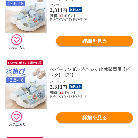
22／ブルー
2,311
円
送料込み
21
BACKYARD FAMILY
詳細を見る
8/6時点_ポイント最大11倍
ベビーサンダル 赤ちゃん靴 水陸両用【ピ
ンク】【22】
22／ピンク
2,311
円
送料込み
21
BACKYARD FAMILY
詳細を見る