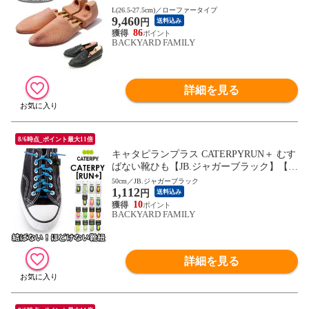
cm)】
L(26.5-27.5cm)／ローファータイプ
9,460
円
送料込み
86
BACKYARD FAMILY
詳細を見る
8/6時点_ポイント最大11倍
キャタピランプラス CATERPYRUN＋ むす
ばない靴ひも【JB.ジャガーブラック】【50
cm】
50cm／JB.ジャガーブラック
1,112
円
送料込み
10
BACKYARD FAMILY
詳細を見る