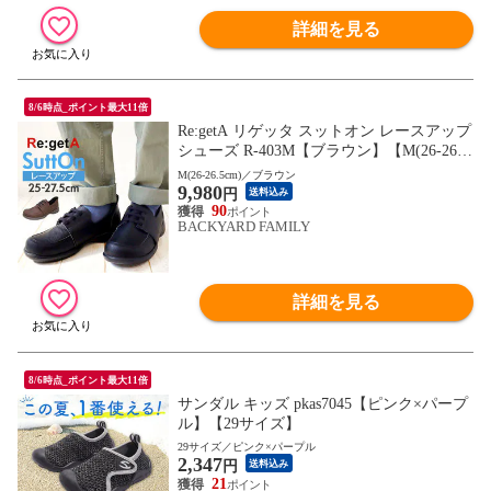
詳細を見る
8/6時点_ポイント最大11倍
Re:getA リゲッタ スットオン レースアップ
シューズ R-403M【ブラウン】【M(26-26.5
cm)】
M(26-26.5cm)／ブラウン
9,980
円
送料込み
90
BACKYARD FAMILY
詳細を見る
8/6時点_ポイント最大11倍
サンダル キッズ pkas7045【ピンク×パープ
ル】【29サイズ】
29サイズ／ピンク×パープル
2,347
円
送料込み
21