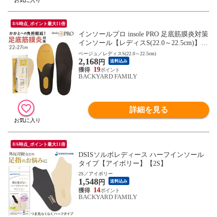
8/6時点_ポイント最大11倍
インソールプロ insole PRO 足底筋膜炎対策
インソール【レディスS(22.0～22.5cm)】
【ベージュ】
ベージュ／レディスS(22.0～22.5cm)
2,168
円
送料込み
19
BACKYARD FAMILY
詳細を見る
8/6時点_ポイント最大11倍
DSISソルボレディース ハーフインソール
タイプ【アイボリー】【2S】
2S／アイボリー
1,548
円
送料込み
14
BACKYARD FAMILY