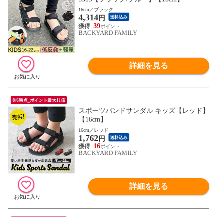
16cm／ブラック
4,314
円
送料込み
39
BACKYARD FAMILY
詳細を見る
8/6時点_ポイント最大11倍
スポーツバンドサンダル キッズ【レッド】
【16cm】
16cm／レッド
1,762
円
送料込み
16
BACKYARD FAMILY
詳細を見る