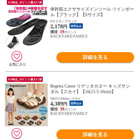
8/6時点_ポイント最大11倍
体幹筋エクササイズインソール ツインボー
ル【ブラック】【Sサイズ】
Sサイズ／ブラック
2,178
円
送料込み
19
BACKYARD FAMILY
詳細を見る
8/6時点_ポイント最大11倍
Regetta Canoe リゲッタカヌー キッズサン
ダル【スカイ】【16(15.5-16cm)】
16(15.5-16cm)／スカイ
4,389
円
送料込み
39
BACKYARD FAMILY
詳細を見る