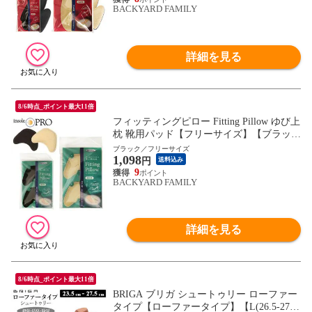
BACKYARD FAMILY
詳細を見る
8/6時点_ポイント最大11倍
フィッティングピロー Fitting Pillow ゆび上
枕 靴用パッド【フリーサイズ】【ブラッ
ク】
ブラック／フリーサイズ
1,098
円
送料込み
9
BACKYARD FAMILY
詳細を見る
8/6時点_ポイント最大11倍
BRIGA ブリガ シュートゥリー ローファー
タイプ【ローファータイプ】【L(26.5-27.5