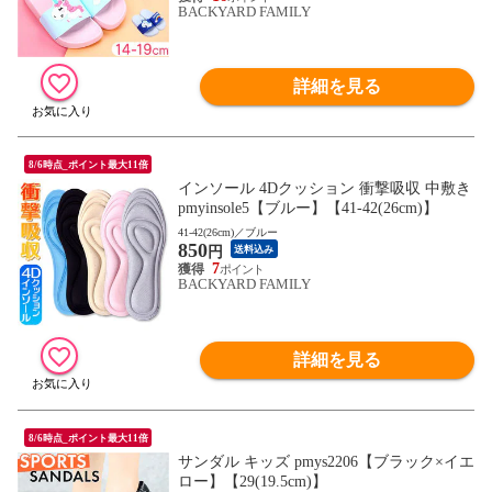
BACKYARD FAMILY
詳細を見る
8/6時点_ポイント最大11倍
インソール 4Dクッション 衝撃吸収 中敷き
pmyinsole5【ブルー】【41-42(26cm)】
41-42(26cm)／ブルー
850
円
送料込み
7
BACKYARD FAMILY
詳細を見る
8/6時点_ポイント最大11倍
サンダル キッズ pmys2206【ブラック×イエ
ロー】【29(19.5cm)】