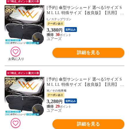
8/7時点_ポイント最大11倍
[予約] 傘型サンシェード 選べる5サイズ S
M L LL 特殊サイズ 【改良版】【汎用】 フ
ロント用 フロントガラス uvカット 紫外線
L／ステップワゴン
カット 紫外線対策 日除け 遮光 車用 日焼
クーポンあり
け対策 プライバシー保護 傘 [1]
3,380
円
送料込み
30
ユアーズ
詳細を見る
8/7時点_ポイント最大11倍
[予約] 傘型サンシェード 選べる5サイズ S
M L LL 特殊サイズ 【改良版】【汎用】 フ
ロント用 フロントガラス uvカット 紫外線
M／その他車種
カット 紫外線対策 日除け 遮光 車用 日焼
クーポンあり
け対策 プライバシー保護 傘 [1]
3,280
円
送料込み
29
ユアーズ
詳細を見る