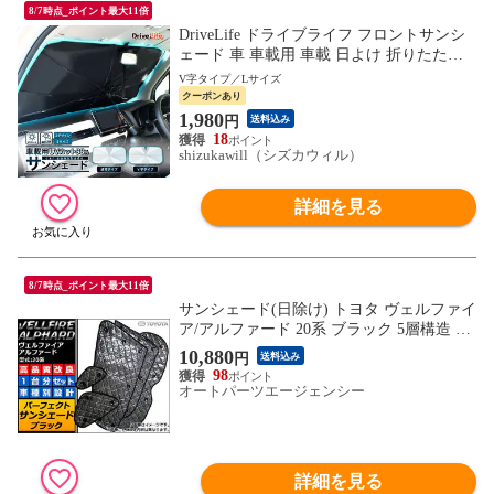
8/7時点_ポイント最大11倍
DriveLife ドライブライフ フロントサンシ
ェード 車 車載用 車載 日よけ 折りたたみ
車用 ドライブライフ V字タイプ SS02 L 1
V字タイプ／Lサイズ
個入り
クーポンあり
1,980
円
送料込み
18
shizukawill（シズカウィル）
詳細を見る
8/7時点_ポイント最大11倍
サンシェード(日除け) トヨタ ヴェルファイ
ア/アルファード 20系 ブラック 5層構造 入
数：1台分フルセット APSH-BLACK-013
10,880
円
送料込み
98
オートパーツエージェンシー
詳細を見る