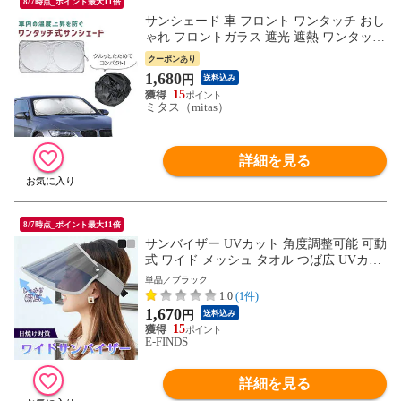
8/7時点_ポイント最大11倍
サンシェード 車 フロント ワンタッチ おし
ゃれ フロントガラス 遮光 遮熱 ワンタッチ
サンシェード 車用サンシェード 日除け 日
クーポンあり
よけ 紫外線カット 軽量 小型 簡単装着 遮
1,680
円
送料込み
断 車中泊 暑さ対策 日除け用品 シェード
15
軽自動車 大型車 SUV 日除けシート
ミタス（mitas）
詳細を見る
8/7時点_ポイント最大11倍
サンバイザー UVカット 角度調整可能 可動
式 ワイド メッシュ タオル つば広 UVカッ
トサンバイザー UVカット率99％ 紫外線対
単品／ブラック
策 日焼け対策 お出かけ フェイスカバー つ
1.0
(1件)
ば広ハット 帽子 キャップ 顔カバー レディ
1,670
円
送料込み
ース UV おしゃれ 無地 つば広 ハット 日焼
15
け止め
E-FINDS
詳細を見る