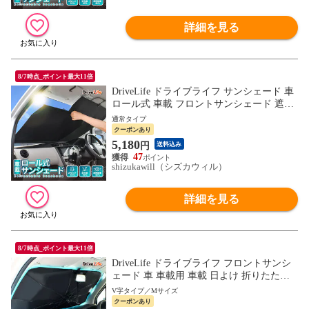
詳細を見る
8/7時点_ポイント最大11倍
DriveLife ドライブライフ サンシェード 車
ロール式 車載 フロントサンシェード 遮光
暑さ対策 日除け 車用サンシェード 自動収
通常タイプ
縮 SS03 1個入り
クーポンあり
5,180
円
送料込み
47
shizukawill（シズカウィル）
詳細を見る
8/7時点_ポイント最大11倍
DriveLife ドライブライフ フロントサンシ
ェード 車 車載用 車載 日よけ 折りたたみ
車用 ドライブライフ V字タイプ SS02 M 1
V字タイプ／Mサイズ
個入り
クーポンあり