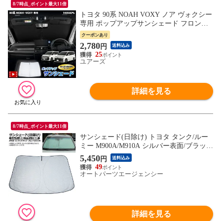
8/7時点_ポイント最大11倍
トヨタ 90系 NOAH VOXY ノア ヴォクシー
専用 ポップアップサンシェード フロント
用 UVカット 日除け 遮光 車用 収納ケース
クーポンあり
付き 送料無料 トヨタ TOYOTA [7]A
2,780
円
送料込み
25
ユアーズ
詳細を見る
8/7時点_ポイント最大11倍
サンシェード(日除け) トヨタ タンク/ルー
ミー M900A/M910A シルバー表面/ブラック
裏面 厚手型 ワンタッチタイプ フロントガ
5,450
円
送料込み
ラス用 入数：1枚 AP-FSH-C-015
49
オートパーツエージェンシー
詳細を見る