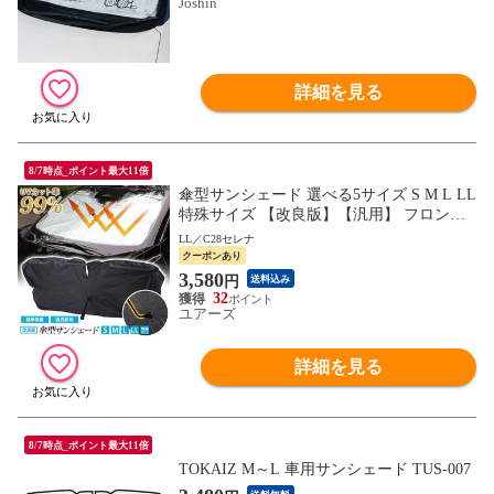
Joshin
詳細を見る
8/7時点_ポイント最大11倍
傘型サンシェード 選べる5サイズ S M L LL
特殊サイズ 【改良版】【汎用】 フロント
用 フロントガラス uvカット 紫外線カット
LL／C28セレナ
紫外線対策 日除け 遮光 車用 日焼け対策
クーポンあり
プライバシー保護 傘 [1]
3,580
円
送料込み
32
ユアーズ
詳細を見る
8/7時点_ポイント最大11倍
TOKAIZ M～L 車用サンシェード TUS-007