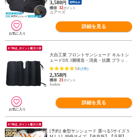
プライバシー保護 傘 [1]
3,580
円
送料込み
32
ユアーズ
詳細を見る
8/7時点_ポイント最大11倍
大自工業 フロントサンシェード キルトシ
ェードDX 3層構造・消臭・抗菌 ブラック/
シルバー・リバーシブルタイプ Lサイズ・
5.0
(1件)
約1350（W)×800（H)mm meltec PBK-52
2,358
円
【返品種別A】
21
Joshin
詳細を見る
8/7時点_ポイント最大11倍
[予約] 傘型サンシェード 選べる5サイズ S
M L LL 特殊サイズ 【改良版】【汎用】 フ