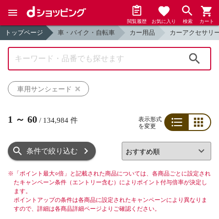
閲覧履歴
お気に入り
検索
カート
トップページ
車・バイク・自転車
カー用品
カーアクセサリ
検索
車用サンシェード
1
～
60
表示形式
/
134,984
件
を変更
リスト
グリッド
条件で絞り込む
※
「ポイント最大○倍」と記載された商品については、各商品ごとに設定され
たキャンペーン条件（エントリー含む）によりポイント付与倍率が決定し
ます。
ポイントアップの条件は各商品に設定されたキャンペーンにより異なりま
すので、詳細は各商品詳細ページよりご確認ください。