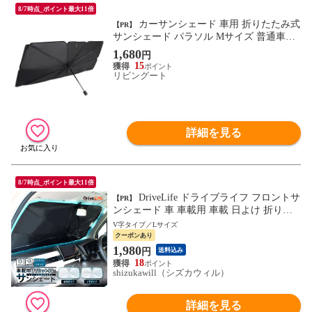
8/7時点_ポイント最大11倍
カーサンシェード 車用 折りたたみ式
【PR】
サンシェード パラソル Mサイズ 普通車用
（ 傘型 傘 車 フロント 吸盤不要 カー用品
1,680
円
日よけ 折畳み UVカット 劣化軽減 日除け
15
遮光 遮熱 熱中症対策 車用品 傘式 コンパ
リビングート
クト 収納袋付き ）
詳細を見る
8/7時点_ポイント最大11倍
DriveLife ドライブライフ フロントサ
【PR】
ンシェード 車 車載用 車載 日よけ 折りた
たみ 車用 ドライブライフ V字タイプ SS02
V字タイプ／Lサイズ
L 1個入り
クーポンあり
1,980
円
送料込み
18
shizukawill（シズカウィル）
詳細を見る