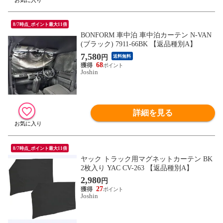
8/7時点_ポイント最大11倍
BONFORM 車中泊 車中泊カーテン N-VAN
(ブラック) 7911-66BK 【返品種別A】
7,580
円
送料無料
68
Joshin
詳細を見る
8/7時点_ポイント最大11倍
ヤック トラック用マグネットカーテン BK
2枚入り YAC CV-263 【返品種別A】
2,980
円
27
Joshin