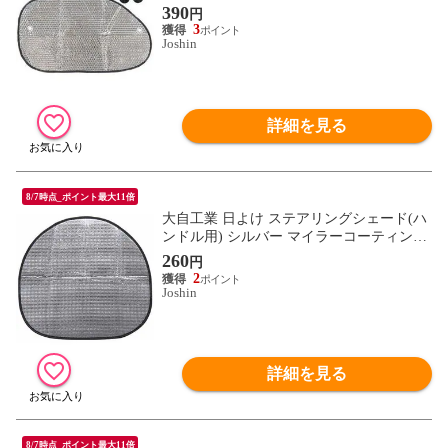
390
円
3
Joshin
詳細を見る
8/7時点_ポイント最大11倍
大自工業 日よけ ステアリングシェード(ハ
ンドル用) シルバー マイラーコーティング
仕様 465×440mm meltec PS-07 【返品種別
260
円
A】
2
Joshin
詳細を見る
8/7時点_ポイント最大11倍