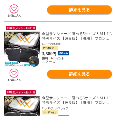
詳細を見る
8/7時点_ポイント最大11倍
傘型サンシェード 選べる5サイズ S M L LL
特殊サイズ 【改良版】【汎用】 フロント
用 フロントガラス uvカット 紫外線カット
LL／その他車種
紫外線対策 日除け 遮光 車用 日焼け対策
クーポンあり
プライバシー保護 傘 [1]
3,580
円
送料込み
32
ユアーズ
詳細を見る
8/7時点_ポイント最大11倍
傘型サンシェード 選べる5サイズ S M L LL
特殊サイズ 【改良版】【汎用】 フロント
用 フロントガラス uvカット 紫外線カット
LL／40ヴェルファイア
紫外線対策 日除け 遮光 車用 日焼け対策
クーポンあり