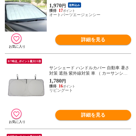
1,970
円
送料込み
17
オートパーツエージェンシー
詳細を見る
8/7時点_ポイント最大11倍
サンシェード ハンドルカバー 自動車 暑さ
対策 遮熱 紫外線対策 車 （ カーサンシェ
ード フロント 吸盤不要 収納袋付き 劣化軽
1,780
円
減 日よけ 日除け 熱中症対策 車用品 カー
16
用品 ）
リビングート
詳細を見る