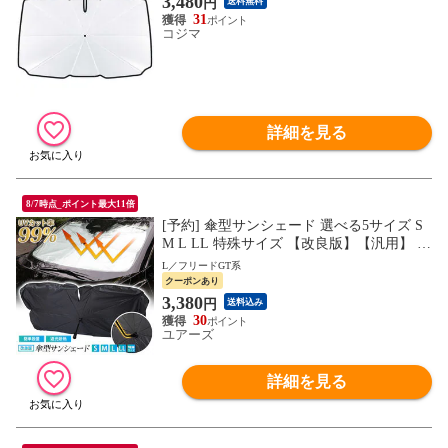
3,480
円
送料無料
31
コジマ
詳細を見る
8/7時点_ポイント最大11倍
[予約] 傘型サンシェード 選べる5サイズ S
M L LL 特殊サイズ 【改良版】【汎用】 フ
ロント用 フロントガラス uvカット 紫外線
L／フリードGT系
カット 紫外線対策 日除け 遮光 車用 日焼
クーポンあり
け対策 プライバシー保護 傘 [1]
3,380
円
送料込み
30
ユアーズ
詳細を見る