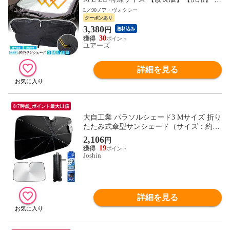
ロント用 フロントガラス uvカット 紫外線
L／90ノア・ヴォクシー
カット 紫外線対策 日除け 遮光 車用 日焼
クーポンあり
け対策 プライバシー保護 傘 [1]
3,380
円
送料込み
30
ユアーズ
詳細を見る
8/7時点_ポイント最大11倍
大自工業 パラソルシェード3 Mサイズ 折り
たたみ式傘型サンシェード（サイズ：約13
50×750mm） Meltec PS-26 【返品種別A】
2,106
円
19
Joshin
詳細を見る