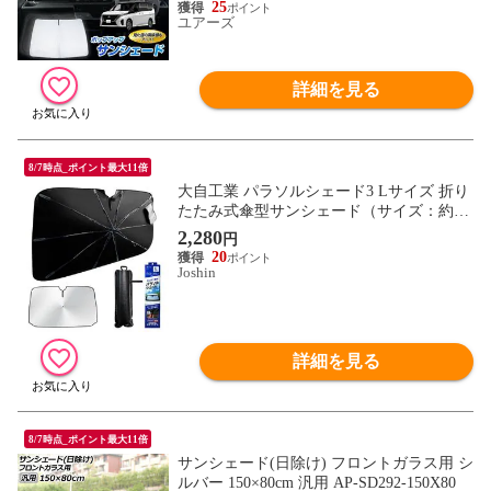
25
ユアーズ
詳細を見る
8/7時点_ポイント最大11倍
大自工業 パラソルシェード3 Lサイズ 折り
たたみ式傘型サンシェード（サイズ：約14
60×850mm） Meltec PS-27 【返品種別A】
2,280
円
20
Joshin
詳細を見る
8/7時点_ポイント最大11倍
サンシェード(日除け) フロントガラス用 シ
ルバー 150×80cm 汎用 AP-SD292-150X80