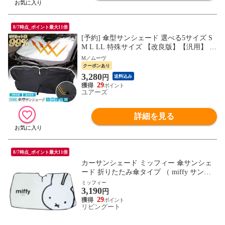
8/7時点_ポイント最大11倍
[予約] 傘型サンシェード 選べる5サイズ S
M L LL 特殊サイズ 【改良版】【汎用】 フ
ロント用 フロントガラス uvカット 紫外線
M／ムーヴ
カット 紫外線対策 日除け 遮光 車用 日焼
クーポンあり
け対策 プライバシー保護 傘 [1]
3,280
円
送料込み
29
ユアーズ
詳細を見る
8/7時点_ポイント最大11倍
カーサンシェード ミッフィー 傘サンシェ
ード 折りたたみ傘タイプ （ miffy サンシ
ェード 傘 車 フロント キャラクター かわ
ミッフィー
3,190
いい カー用品 日よけ サンシェイド 自動車
円
傘型 吸盤不要 劣化軽減 日除け 車用品 コ
29
リビングート
ンパクト 収納袋付き ） 【ミッフィー】