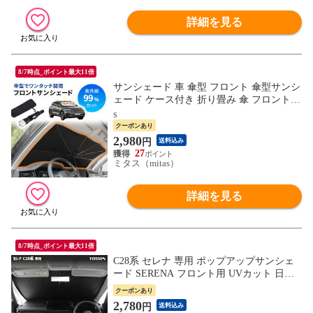
詳細を見る
8/7時点_ポイント最大11倍
サンシェード 車 傘型 フロント 傘型サンシ
ェード ケース付き 折り畳み 傘 フロントガ
ラス用 傘タイプ フロントガラス 傘式 遮光
S
遮熱 日除け パラソル 車用 セダン SUV 軽
クーポンあり
自動車 ミニバン コンパクト収納 災害対策
2,980
円
送料込み
防災 フロントサンシェード キャンプ 車中
27
泊 仮眠 Sサイズ
ミタス（mitas）
詳細を見る
8/7時点_ポイント最大11倍
C28系 セレナ 専用 ポップアップサンシェ
ード SERENA フロント用 UVカット 日除
け 遮光 車用 収納ケース付き 車中泊にも最
クーポンあり
適 送料無料 ニッサン NISSAN [7]A
2,780
円
送料込み