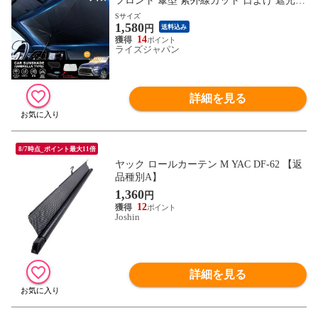
フロント 傘型 紫外線カット 日よけ 遮光
断熱 ( 折りたたみ傘 車用 日除け フロント
Sサイズ
1,580
サンシェード 収納カバー付き ) 当店イチオ
円
送料込み
シ 送料込 60N◇ クイックサンシェード:S
14
ライズジャパン
サイズ
詳細を見る
8/7時点_ポイント最大11倍
ヤック ロールカーテン M YAC DF-62 【返
品種別A】
1,360
円
12
Joshin
詳細を見る