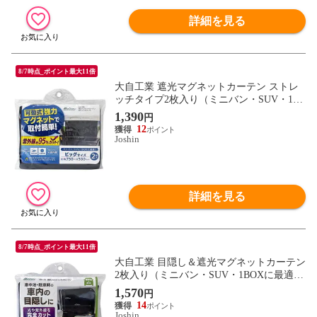
詳細を見る
8/7時点_ポイント最大11倍
大自工業 遮光マグネットカーテン ストレ
ッチタイプ2枚入り（ミニバン・SUV・1B
OXに最適） meltec CM-NB 【返品種別A】
1,390
円
12
Joshin
詳細を見る
8/7時点_ポイント最大11倍
大自工業 目隠し＆遮光マグネットカーテン
2枚入り（ミニバン・SUV・1BOXに最適）
meltec CM-UB 【返品種別A】
1,570
円
14
Joshin