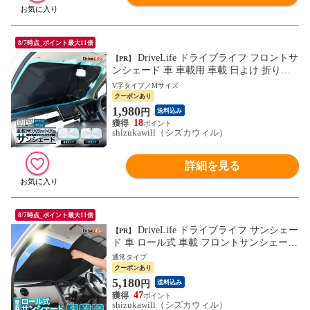
8/7時点_ポイント最大11倍
DriveLife ドライブライフ フロントサ
【PR】
ンシェード 車 車載用 車載 日よけ 折りた
たみ 車用 ドライブライフ V字タイプ SS02
V字タイプ／Mサイズ
M 1個入り
クーポンあり
1,980
円
送料込み
18
shizukawill（シズカウィル）
詳細を見る
8/7時点_ポイント最大11倍
DriveLife ドライブライフ サンシェー
【PR】
ド 車 ロール式 車載 フロントサンシェード
遮光 暑さ対策 日除け 車用サンシェード 自
通常タイプ
動収縮 SS03 1個入り
クーポンあり
5,180
円
送料込み
47
shizukawill（シズカウィル）