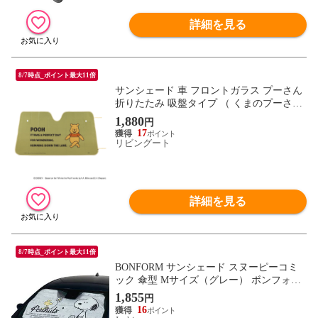
詳細を見る
8/7時点_ポイント最大11倍
サンシェード 車 フロントガラス プーさん
折りたたみ 吸盤タイプ （ くまのプーさん
ディズニー フロント 窓 日除け 折りたたみ
1,880
円
式 キャラクター たためる コンパクト 遮光
17
日よけ 吸盤付き アルミ シェード 約130×68
リビングート
cm ）
詳細を見る
8/7時点_ポイント最大11倍
BONFORM サンシェード スヌーピーコミ
ック 傘型 Mサイズ（グレー） ボンフォー
ム 7607-07GY 【返品種別A】
1,855
円
16