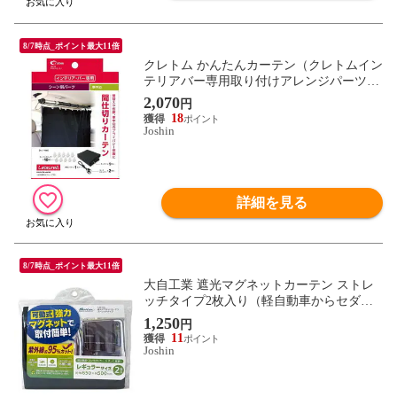
8/7時点_ポイント最大11倍
クレトム かんたんカーテン（クレトムイン
テリアバー専用取り付けアレンジパーツ）
cretom LS-16 【返品種別A】
2,070
円
18
Joshin
詳細を見る
8/7時点_ポイント最大11倍
大自工業 遮光マグネットカーテン ストレ
ッチタイプ2枚入り（軽自動車からセダン
まで対応） meltec CM-NR 【返品種別A】
1,250
円
11
Joshin