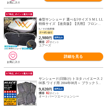
8/7時点_ポイント最大11倍
傘型サンシェード 選べる5サイズ S M L LL
特殊サイズ 【改良版】【汎用】 フロント
用 フロントガラス uvカット 紫外線カット
S／その他車種
紫外線対策 日除け 遮光 車用 日焼け対策
クーポンあり
プライバシー保護 傘 [1]
2,980
円
送料込み
27
ユアーズ
詳細を見る
8/7時点_ポイント最大11倍
サンシェード(日除け) トヨタ ハイエース 2
00系 ワイド用 2004年08月～ ブラック 5層
構造 入数：1台分フルセット APSH-BLAC
9,020
円
送料込み
K-021
82
オートパーツエージェンシー