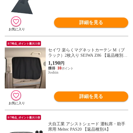
詳細を見る
8/7時点_ポイント最大11倍
セイワ 楽らくマグネットカーテン M（ブ
ラック）2枚入り SEIWA Z86 【返品種別
A】
1,190
円
10
Joshin
詳細を見る
8/7時点_ポイント最大11倍
大自工業 アシストシェード 運転席・助手
席用 Meltec PAS20 【返品種別A】