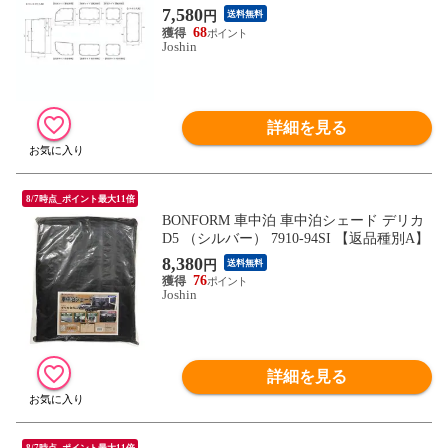
【返品種別A】
7,580
円
送料無料
68
Joshin
詳細を見る
8/7時点_ポイント最大11倍
BONFORM 車中泊 車中泊シェード デリカ
D5 （シルバー） 7910-94SI 【返品種別A】
8,380
円
送料無料
76
Joshin
詳細を見る
8/7時点_ポイント最大11倍