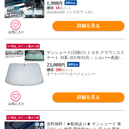
1,980
円
送料込み
18
shizukawill（シズカウィル）
詳細を見る
8/7時点_ポイント最大11倍
サンシェード(日除け) トヨタ クラウンエス
テート 30系 2025年03月～ シルバー表面/ブ
ラック裏面 厚手型 フロントガラス用 入
23,000
円
送料込み
数：1枚 AP-MFSH-C-161
209
オートパーツエージェンシー
詳細を見る
8/7時点_ポイント最大11倍
送料無料 ! ★動画あり★ サンシェード 車