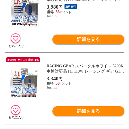
G40K 【返品種別B】
3,980
円
送料無料
36
Joshin
詳細を見る
8/9時点_ポイント最大11倍
RACING GEAR スパークルホワイト 5200K
車検対応品 H1 110W レーシング ギア G10
K 【返品種別B】
3,340
円
30
Joshin
詳細を見る