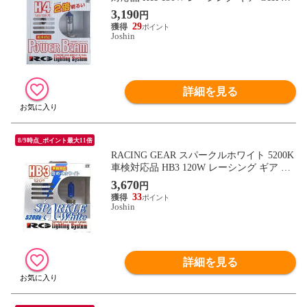
【返品種別B】
3,190
円
29
Joshin
詳細を見る
8/9時点_ポイント最大11倍
RACING GEAR スパークルホワイト 5200K
車検対応品 HB3 120W レーシング ギア GB
3K 【返品種別B】
3,670
円
33
Joshin
詳細を見る