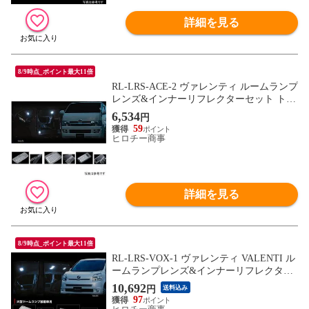
詳細を見る
8/9時点_ポイント最大11倍
RL-LRS-ACE-2 ヴァレンティ ルームランプ
レンズ&インナーリフレクターセット トヨ
タ 200ハイエース ランプなし用 片側スラ
6,534
円
イドドア
59
ヒロチー商事
詳細を見る
8/9時点_ポイント最大11倍
RL-LRS-VOX-1 ヴァレンティ VALENTI ル
ームランプレンズ&インナーリフレクター
セット トヨタ 70ノア/ヴォクシー 大型ドー
10,692
円
送料込み
ムランプ車
97