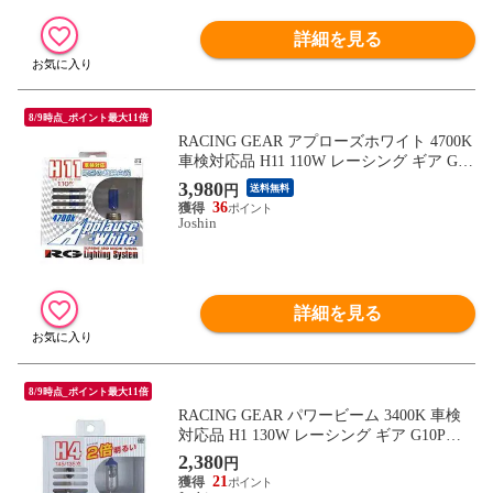
詳細を見る
8/9時点_ポイント最大11倍
RACING GEAR アプローズホワイト 4700K
車検対応品 H11 110W レーシング ギア G11
A 【返品種別B】
3,980
円
送料無料
36
Joshin
詳細を見る
8/9時点_ポイント最大11倍
RACING GEAR パワービーム 3400K 車検
対応品 H1 130W レーシング ギア G10P
【返品種別B】
2,380
円
21