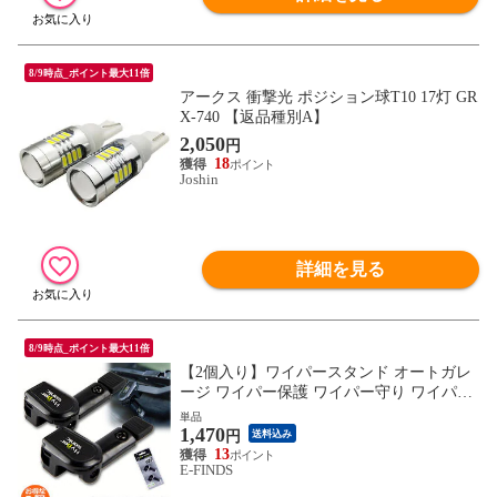
8/9時点_ポイント最大11倍
アークス 衝撃光 ポジション球T10 17灯 GR
X-740 【返品種別A】
2,050
円
18
Joshin
詳細を見る
8/9時点_ポイント最大11倍
【2個入り】ワイパースタンド オートガレ
ージ ワイパー保護 ワイパー守り ワイパー
動作方向 汎用 熱や凍結から守る ユニバー
単品
1,470
サル車 ワイパースタンド 自動車部品 ツー
円
送料込み
ルパーツの修理 送料無料
13
E-FINDS