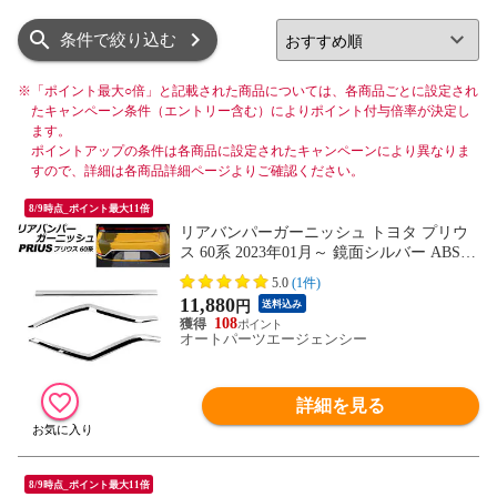
リスト
グリッド
条件で絞り込む
※
「ポイント最大○倍」と記載された商品については、各商品ごとに設定され
たキャンペーン条件（エントリー含む）によりポイント付与倍率が決定し
ます。
ポイントアップの条件は各商品に設定されたキャンペーンにより異なりま
すので、詳細は各商品詳細ページよりご確認ください。
8/9時点_ポイント最大11倍
リアバンパーガーニッシュ トヨタ プリウ
ス 60系 2023年01月～ 鏡面シルバー ABS製
入数：1セット(3個) AP-XT2409
5.0
(1件)
11,880
円
送料込み
108
オートパーツエージェンシー
詳細を見る
8/9時点_ポイント最大11倍