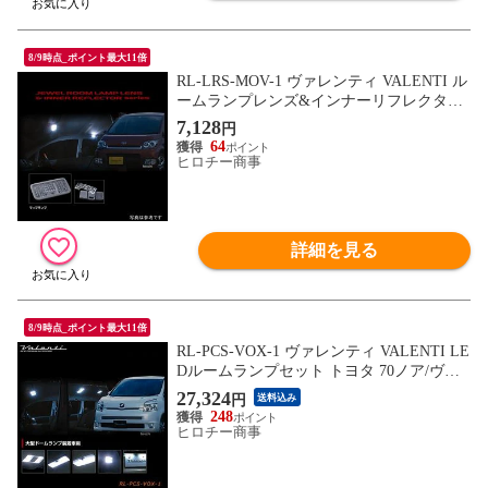
8/9時点_ポイント最大11倍
RL-LRS-MOV-1 ヴァレンティ VALENTI ル
ームランプレンズ&インナーリフレクター
セット ダイハツ 175ムーヴ
7,128
円
64
ヒロチー商事
詳細を見る
8/9時点_ポイント最大11倍
RL-PCS-VOX-1 ヴァレンティ VALENTI LE
Dルームランプセット トヨタ 70ノア/ヴォ
クシー 大型ドームランプ
27,324
円
送料込み
248
ヒロチー商事