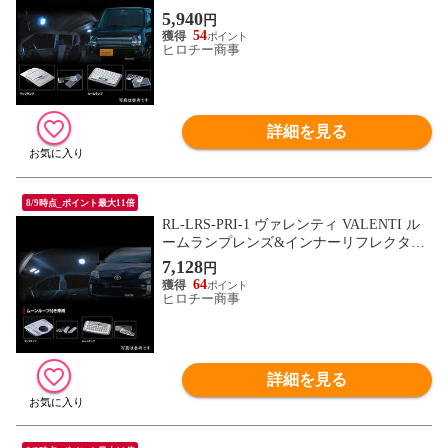
セット スズキ MH21/22/23ワゴンR
5,940
円
54
ヒロチー商事
詳細を見る
8/9時点_ポイント最大11倍
RL-LRS-PRI-1 ヴァレンティ VALENTI ル
ームランプレンズ&インナーリフレクター
セット トヨタ プリウス ムーンルーフ付き
7,128
円
車
64
ヒロチー商事
詳細を見る