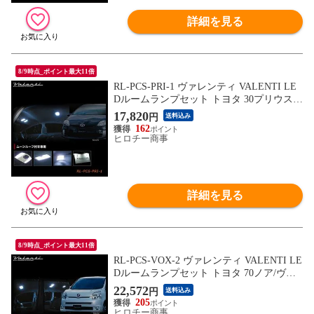
詳細を見る
8/9時点_ポイント最大11倍
RL-PCS-PRI-1 ヴァレンティ VALENTI LE
Dルームランプセット トヨタ 30プリウス
ムーンルーフ付き車
17,820
円
送料込み
162
ヒロチー商事
詳細を見る
8/9時点_ポイント最大11倍
RL-PCS-VOX-2 ヴァレンティ VALENTI LE
Dルームランプセット トヨタ 70ノア/ヴォ
クシー 小型ドームランプ
22,572
円
送料込み
205
ヒロチー商事