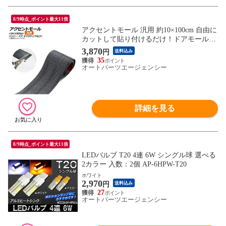
8/9時点_ポイント最大11倍
アクセントモール 汎用 約10×100cm 自由に
カットして貼り付けるだけ！ドアモール・
サイドモール・リヤドアモールなどに！ A
3,870
円
送料込み
P-DG103-10-100CM
35
オートパーツエージェンシー
詳細を見る
8/9時点_ポイント最大11倍
LEDバルブ T20 4連 6W シングル球 選べる
2カラー 入数：2個 AP-6HPW-T20
ホワイト
2,970
円
送料込み
27
オートパーツエージェンシー