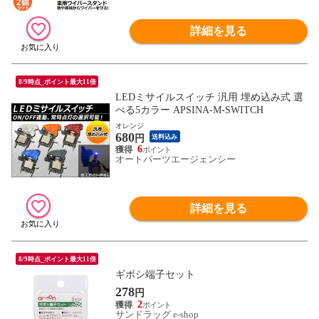
詳細を見る
8/9時点_ポイント最大11倍
LEDミサイルスイッチ 汎用 埋め込み式 選
べる5カラー APSINA-M-SWITCH
オレンジ
680
円
送料込み
6
オートパーツエージェンシー
詳細を見る
8/9時点_ポイント最大11倍
ギボシ端子セット
278
円
2
サンドラッグ e-shop