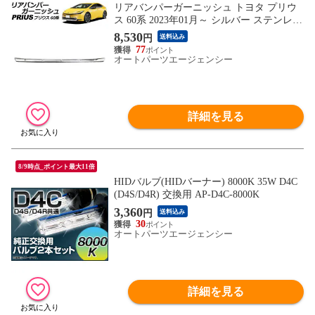
リアバンパーガーニッシュ トヨタ プリウ
ス 60系 2023年01月～ シルバー ステンレス
製 AP-XT2404
8,530
円
送料込み
77
オートパーツエージェンシー
詳細を見る
8/9時点_ポイント最大11倍
HIDバルブ(HIDバーナー) 8000K 35W D4C
(D4S/D4R) 交換用 AP-D4C-8000K
3,360
円
送料込み
30
オートパーツエージェンシー
詳細を見る