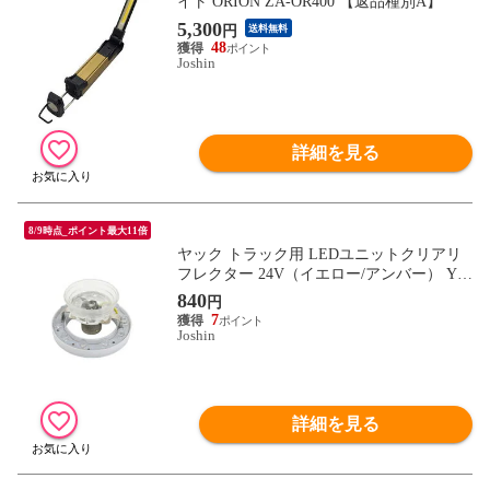
イト ORION ZA-OR400 【返品種別A】
5,300
円
送料無料
48
Joshin
詳細を見る
8/9時点_ポイント最大11倍
ヤック トラック用 LEDユニットクリアリ
フレクター 24V（イエロー/アンバー） YA
C CE-1 【返品種別A】
840
円
7
Joshin
詳細を見る