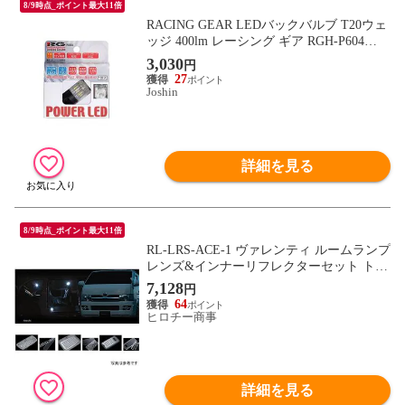
8/9時点_ポイント最大11倍
RACING GEAR LEDバックバルブ T20ウェ
ッジ 400lm レーシング ギア RGH-P604
【返品種別B】
3,030
円
27
Joshin
詳細を見る
8/9時点_ポイント最大11倍
RL-LRS-ACE-1 ヴァレンティ ルームランプ
レンズ&インナーリフレクターセット トヨ
タ 200ハイエース ランプなし用 両側スラ
7,128
円
イドドア
64
ヒロチー商事
詳細を見る