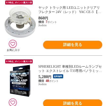
8/9時点_ポイント最大11倍
ヤック トラック用 LEDユニットクリアリ
フレクター 24V（レッド） YAC CE-3 【返
品種別A】
860
円
7
Joshin
詳細を見る
8/9時点_ポイント最大11倍
SPHERELIGHT 車種別LEDルームランプセ
ット エクストレイル T33専用パノラミック
ガラスルーフ装着車 スフィアライト SLRM
5,280
円
送料無料
-59 【返品種別A】
48
Joshin
詳細を見る