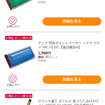
Joshin
詳細を見る
8/9時点_ポイント最大11倍
ヤック 閃光ポイントマーカー シグマ ブル
ー YAC CE292 【返品種別A】
2,980
円
27
Joshin
詳細を見る
8/9時点_ポイント最大11倍
カワシマ盛工 ゼフルス 折りたたみLEDラ