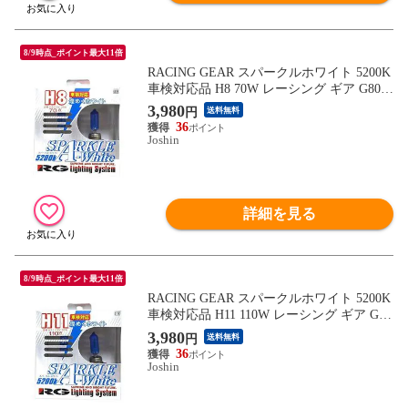
8/9時点_ポイント最大11倍
RACING GEAR スパークルホワイト 5200K
車検対応品 H8 70W レーシング ギア G80K
【返品種別B】
3,980
円
送料無料
36
Joshin
詳細を見る
8/9時点_ポイント最大11倍
RACING GEAR スパークルホワイト 5200K
車検対応品 H11 110W レーシング ギア G11
K 【返品種別B】
3,980
円
送料無料
36
Joshin