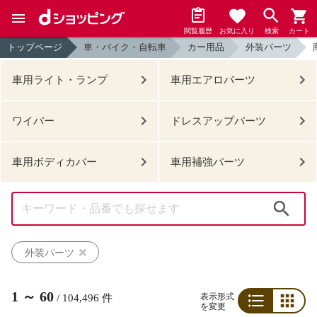
閲覧履歴
お気に入り
検索
カート
トップページ
車・バイク・自転車
カー用品
外装パーツ
車用ライト・ランプ
車用エアロパーツ
ワイパー
ドレスアップパーツ
車用ボディカバー
車用補強パーツ
検索
外装パーツ
1
～
60
表示形式
/
104,496
件
を変更