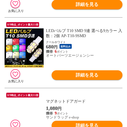
詳細を見る
8/9時点_ポイント最大11倍
LEDバルブ T10 SMD 9連 選べる9カラー 入
数：2個 AP-T10-9SMD
クールホワイト
680
円
送料込み
6
オートパーツエージェンシー
詳細を見る
8/9時点_ポイント最大11倍
マグネットドアガード
1,080
円
9
サンドラッグ e-shop
詳細を見る