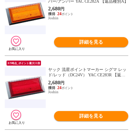
バー/アンバー YAC CE282A 【返品種別A】
2,680
円
24
Joshin
詳細を見る
8/9時点_ポイント最大11倍
ヤック 流星ポイントマーカー シグマ レッ
ド/レッド（DC24V） YAC CE283R 【返品
種別A】
2,680
円
24
Joshin
詳細を見る