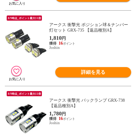
8/9時点_ポイント最大11倍
アークス 衝撃光 ポジション球＆ナンバー
灯セット GRX-735 【返品種別A】
1,810
円
16
Joshin
詳細を見る
8/9時点_ポイント最大11倍
アークス 衝撃光 バックランプ GRX-738
【返品種別A】
1,780
円
16
Joshin