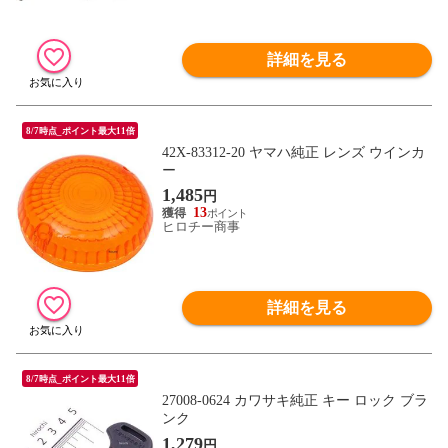
詳細を見る
8/7時点_ポイント最大11倍
42X-83312-20 ヤマハ純正 レンズ ウインカ
ー
1,485
円
13
ヒロチー商事
詳細を見る
8/7時点_ポイント最大11倍
27008-0624 カワサキ純正 キー ロック ブラ
ンク
1,279
円