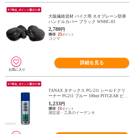
8/7時点_ポイント最大11倍
大阪繊維資材 バイク用 ネオプレーン防寒
ハンドルカバー ブラック WNHC-03
2,780
円
25
コジマ
詳細を見る
8/7時点_ポイント最大11倍
TANAX タナックス PG-211 シールドクリ
ーナー PG211 ブルー 100ml PITGEAR ピッ
トギア メンテナンス
1,233
円
11
測定器・工具のイーデンキ