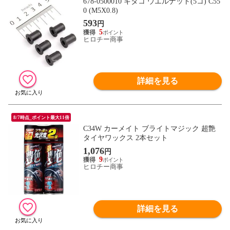
678-0500010 キタコ ウエルナット(5コ) C55
0 (M5X0.8)
593
円
5
ヒロチー商事
詳細を見る
8/7時点_ポイント最大11倍
C34W カーメイト ブライトマジック 超艶
タイヤワックス 2本セット
1,076
円
9
ヒロチー商事
詳細を見る