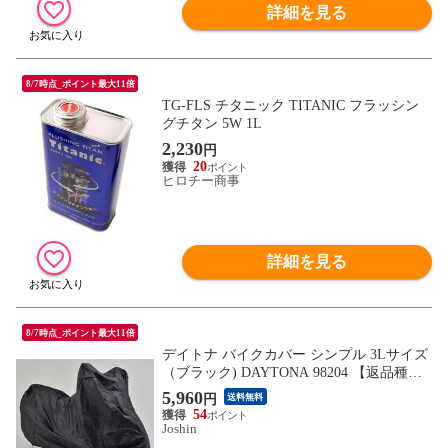
詳細を見る
8/7時点_ポイント最大11倍
TG-FLS チタニック TITANIC フラッシン
グチタン 5W 1L
2,230
円
20
ヒロチー商事
詳細を見る
8/7時点_ポイント最大11倍
デイトナ バイクカバー シンプル 3Lサイズ
（ブラック) DAYTONA 98204 【返品種別
B】
5,960
円
送料無料
54
Joshin