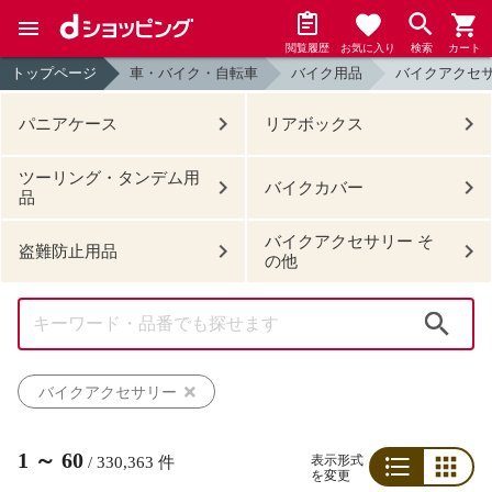
閲覧履歴
お気に入り
検索
カート
トップページ
車・バイク・自転車
バイク用品
バイクアクセ
パニアケース
リアボックス
ツーリング・タンデム用
バイクカバー
品
バイクアクセサリー そ
盗難防止用品
の他
検索
バイクアクセサリー
1
～
60
表示形式
/
330,363
件
を変更