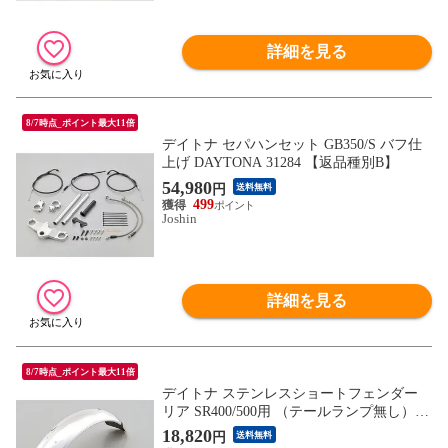
詳細を見る
8/7時点_ポイント最大11倍
デイトナ セパハンセット GB350/S バフ仕
上げ DAYTONA 31284 【返品種別B】
54,980
円
送料無料
499
Joshin
詳細を見る
8/7時点_ポイント最大11倍
デイトナ ステンレスショートフェンダー
リア SR400/500用 （テールランプ無し） D
AYTONA 45218 【返品種別B】
18,820
円
送料無料