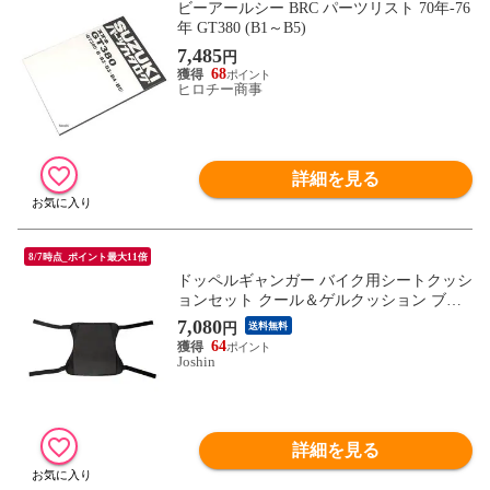
ビーアールシー BRC パーツリスト 70年-76
年 GT380 (B1～B5)
7,485
円
68
ヒロチー商事
詳細を見る
8/7時点_ポイント最大11倍
ドッペルギャンガー バイク用シートクッシ
ョンセット クール＆ゲルクッション ブラ
ック DOPPELGANGER DSC443-BK 【返品
7,080
円
送料無料
種別A】
64
Joshin
詳細を見る