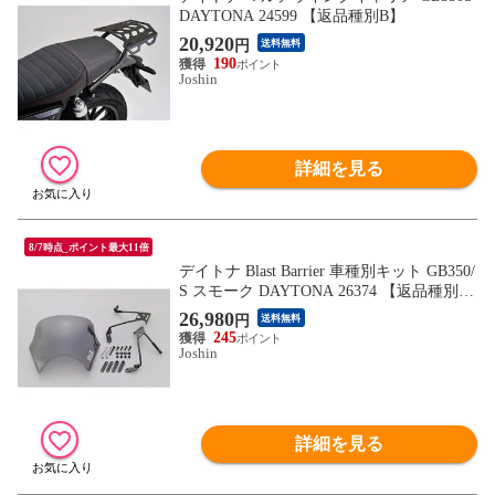
DAYTONA 24599 【返品種別B】
20,920
円
送料無料
190
Joshin
詳細を見る
8/7時点_ポイント最大11倍
デイトナ Blast Barrier 車種別キット GB350/
S スモーク DAYTONA 26374 【返品種別
B】
26,980
円
送料無料
245
Joshin
詳細を見る