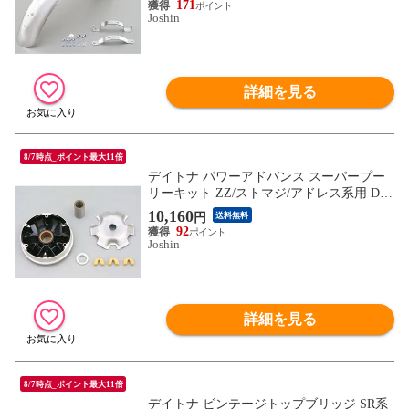
171
Joshin
詳細を見る
8/7時点_ポイント最大11倍
デイトナ パワーアドバンス スーパープー
リーキット ZZ/ストマジ/アドレス系用 DA
YTONA 45435 【返品種別B】
10,160
円
送料無料
92
Joshin
詳細を見る
8/7時点_ポイント最大11倍
デイトナ ビンテージトップブリッジ SR系