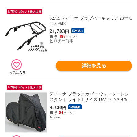
8/7時点_ポイント最大11倍
32719 デイトナ グラブバーキャリア 23年 C
L250/500
21,703
円
送料込み
197
ヒロチー商事
詳細を見る
8/7時点_ポイント最大11倍
デイトナ ブラックカバー ウォーターレジ
スタント ライト Lサイズ DAYTONA 97941
【返品種別B】
9,340
円
送料無料
84
Joshin