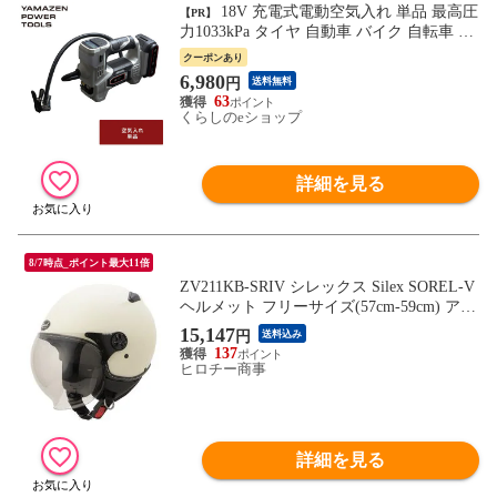
18V 充電式電動空気入れ 単品 最高圧
【PR】
力1033kPa タイヤ 自動車 バイク 自転車 ボ
ール 浮き輪 バッテリー・充電器別売 18V
クーポンあり
共通バッテリーシリーズ YBK-180 オート
6,980
円
送料無料
バイ プール ボール バイク 山善 YAMAZEN
63
【送料無料】
くらしのeショップ
詳細を見る
8/7時点_ポイント最大11倍
ZV211KB-SRIV シレックス Silex SOREL-V
ヘルメット フリーサイズ(57cm-59cm) アイ
ボリー
15,147
円
送料込み
137
ヒロチー商事
詳細を見る