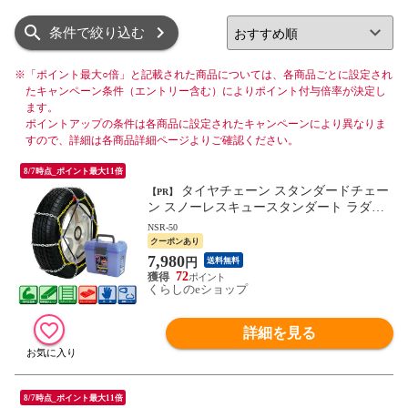
リスト
グリッド
条件で絞り込む
※
「ポイント最大○倍」と記載された商品については、各商品ごとに設定され
たキャンペーン条件（エントリー含む）によりポイント付与倍率が決定し
ます。
ポイントアップの条件は各商品に設定されたキャンペーンにより異なりま
すので、詳細は各商品詳細ページよりご確認ください。
8/7時点_ポイント最大11倍
タイヤチェーン スタンダードチェー
【PR】
ン スノーレスキュースタンダート ラダー
型 ラダー型 ミニバン対応 簡単装着 角断面
NSR-50
チェーン 特殊合金 簡単装着 チェーンヘル
クーポンあり
パー 滑り止めチェーン 雪道 凍結 砂道 泥
7,980
円
送料無料
道 マルエヌ 【送料無料】
72
くらしのeショップ
詳細を見る
8/7時点_ポイント最大11倍