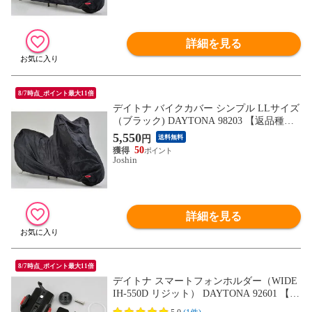
詳細を見る
8/7時点_ポイント最大11倍
デイトナ バイクカバー シンプル LLサイズ
（ブラック) DAYTONA 98203 【返品種別
B】
5,550
円
送料無料
50
Joshin
詳細を見る
8/7時点_ポイント最大11倍
デイトナ スマートフォンホルダー（WIDE
IH-550D リジット） DAYTONA 92601 【返
品種別B】