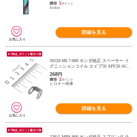
5
Joshin
詳細を見る
8/7時点_ポイント最大11倍
30520-ML7-000 ホンダ純正 スペーサー イ
グニッションコイル エイプ50 APE50 AC-1
60
268
円
2
ヒロチー商事
詳細を見る
8/7時点_ポイント最大11倍
22815-MR8-900 ホンダ純正 スプリング ク