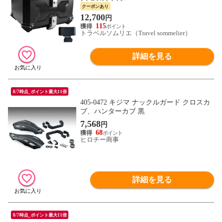
道、沖縄県、離島を除く 【ロジ発送】ナチ
クーポンあり
ュラルブラック トラベルソムリエ w-bike3
12,700
円
115
トラベルソムリエ（Travel sommelier）
詳細を見る
8/7時点_ポイント最大11倍
405-0472 キジマ ナックルガード クロスカ
ブ、ハンターカブ 黒
7,568
円
68
ヒロチー商事
詳細を見る
8/7時点_ポイント最大11倍