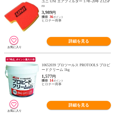
ユニ UNI エアフィルター 17年-20年 Z125P
ro
3,989
円
36
ヒロチー商事
詳細を見る
8/7時点_ポイント最大11倍
10652039 プロツールス PROTOOLS プロビ
ードクリーム 1kg
1,577
円
14
ヒロチー商事
詳細を見る