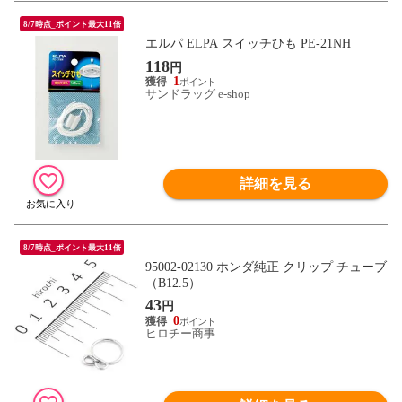
8/7時点_ポイント最大11倍
エルパ ELPA スイッチひも PE-21NH
118
円
1
サンドラッグ e-shop
詳細を見る
8/7時点_ポイント最大11倍
95002-02130 ホンダ純正 クリップ チューブ
（B12.5）
43
円
0
ヒロチー商事