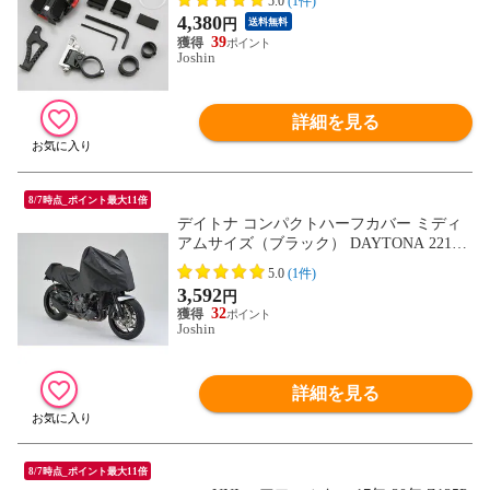
5.0
(1件)
4,380
円
送料無料
39
Joshin
詳細を見る
8/7時点_ポイント最大11倍
デイトナ コンパクトハーフカバー ミディ
アムサイズ（ブラック） DAYTONA 22133
【返品種別B】
5.0
(1件)
3,592
円
32
Joshin
詳細を見る
8/7時点_ポイント最大11倍