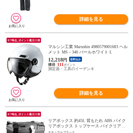
詳細を見る
8/7時点_ポイント最大11倍
マルシン工業 Marushin 4980579001683 ヘル
メット MS－340 パールホワイト L
12,218
円
送料込み
111
測定器・工具のイーデンキ
詳細を見る
8/7時点_ポイント最大11倍
リアボックス 約45L 背もたれ ABS バイク
リアボックス トップケース バイクリアボ
ックス大型 バイク用品 送料無料 ※北海
ナチュラルブラック