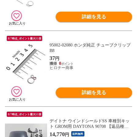
詳細を見る
8/7時点_ポイント最大11倍
95002-02080 ホンダ純正 チューブクリップ
B8
37
円
0
ヒロチー商事
詳細を見る
8/7時点_ポイント最大11倍
デイトナ ウインドシールドSS 車種別キッ
ト GROM用 DAYTONA 90708 【返品種別
B】
14,770
円
送料無料