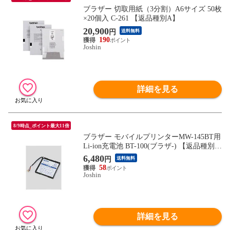
ブラザー 切取用紙（3分割）A6サイズ 50枚
×20個入 C-261 【返品種別A】
20,900
円
送料無料
190
Joshin
詳細を見る
8/9時点_ポイント最大11倍
ブラザー モバイルプリンターMW-145BT用
Li-ion充電池 BT-100(ブラザ-) 【返品種別
A】
6,480
円
送料無料
58
Joshin
詳細を見る