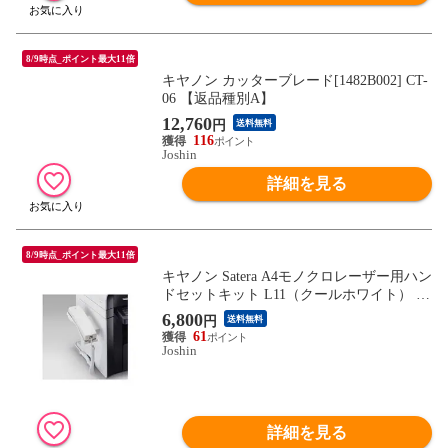
8/9時点_ポイント最大11倍
キヤノン カッターブレード[1482B002] CT-
06 【返品種別A】
12,760
円
送料無料
116
Joshin
詳細を見る
8/9時点_ポイント最大11倍
キヤノン Satera A4モノクロレーザー用ハン
ドセットキット L11（クールホワイト） H
SK-L11 【返品種別A】
6,800
円
送料無料
61
Joshin
詳細を見る