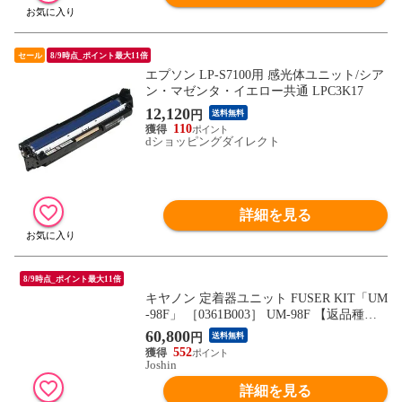
セール
8/9時点_ポイント最大11倍
エプソン LP-S7100用 感光体ユニット/シア
ン・マゼンタ・イエロー共通 LPC3K17
12,120
円
送料無料
110
dショッピングダイレクト
詳細を見る
8/9時点_ポイント最大11倍
キヤノン 定着器ユニット FUSER KIT「UM
-98F」 ［0361B003］ UM-98F 【返品種別
A】
60,800
円
送料無料
552
Joshin
詳細を見る