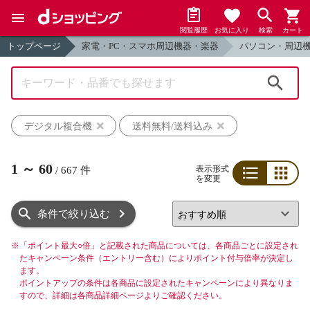
閲覧履歴
お気に入り
検索
カート
トップページ
家電・PC・スマホ周辺機器・楽器
パソコン・周辺
検索
デジタル複合機
送料無料/送料込み
1
～
60
表示形式
/
667
件
を変更
リスト
グリッド
条件で絞り込む
※
「ポイント最大○倍」と記載された商品については、各商品ごとに設定され
たキャンペーン条件（エントリー含む）によりポイント付与倍率が決定し
ます。
ポイントアップの条件は各商品に設定されたキャンペーンにより異なりま
すので、詳細は各商品詳細ページよりご確認ください。