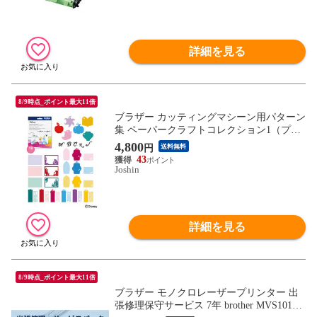
詳細を見る
8/9時点_ポイント最大11倍
ブラザー カッティングマシーン用パターン
集 ペーパークラフトコレクション1（プリ
ンセス） brother CADSNP02 【返品種別
4,800
円
送料無料
A】
43
Joshin
詳細を見る
8/9時点_ポイント最大11倍
ブラザー モノクロレーザープリンター 出
張修理保守サービス 7年 brother MVS10170