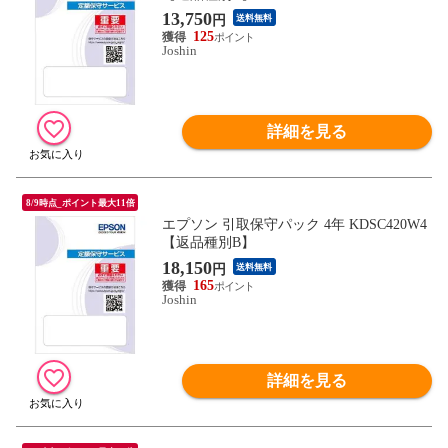
13,750
円
送料無料
125
Joshin
詳細を見る
8/9時点_ポイント最大11倍
エプソン 引取保守パック 4年 KDSC420W4
【返品種別B】
18,150
円
送料無料
165
Joshin
詳細を見る