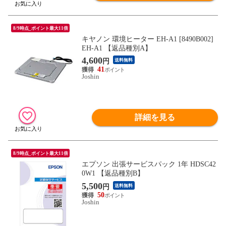
8/9時点_ポイント最大11倍
キヤノン 環境ヒーター EH-A1 [8490B002]
EH-A1 【返品種別A】
4,600
円
送料無料
41
Joshin
詳細を見る
8/9時点_ポイント最大11倍
エプソン 出張サービスパック 1年 HDSC42
0W1 【返品種別B】
5,500
円
送料無料
50
Joshin