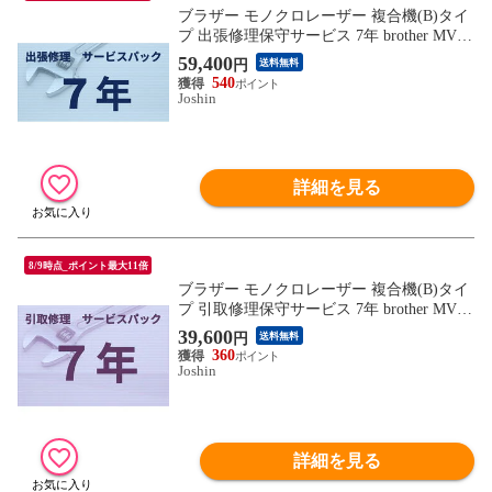
ブラザー モノクロレーザー 複合機(B)タイ
プ 出張修理保守サービス 7年 brother MVS1
21701 【返品種別B】
59,400
円
送料無料
540
Joshin
詳細を見る
8/9時点_ポイント最大11倍
ブラザー モノクロレーザー 複合機(B)タイ
プ 引取修理保守サービス 7年 brother MVS1
22701 【返品種別B】
39,600
円
送料無料
360
Joshin
詳細を見る