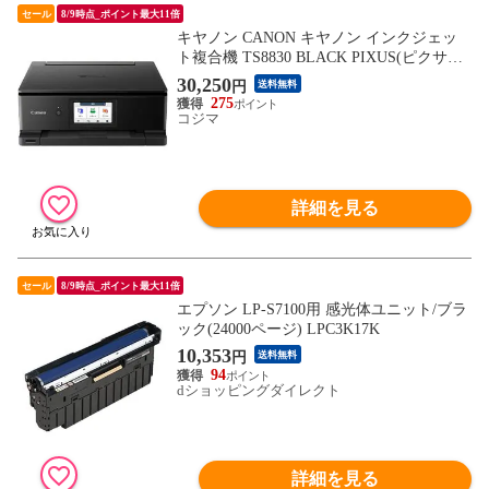
セール
8/9時点_ポイント最大11倍
キヤノン CANON キヤノン インクジェッ
ト複合機 TS8830 BLACK PIXUS(ピクサス)
［カード/名刺～A4］ ブラック TS8830BK
30,250
円
送料無料
275
コジマ
詳細を見る
セール
8/9時点_ポイント最大11倍
エプソン LP-S7100用 感光体ユニット/ブラ
ック(24000ページ) LPC3K17K
10,353
円
送料無料
94
dショッピングダイレクト
詳細を見る