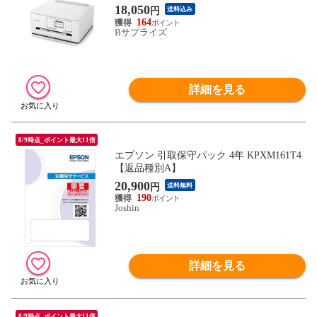
18,050
円
送料込み
164
Bサプライズ
詳細を見る
8/9時点_ポイント最大11倍
エプソン 引取保守パック 4年 KPXM161T4
【返品種別A】
20,900
円
送料無料
190
Joshin
詳細を見る
8/9時点_ポイント最大11倍