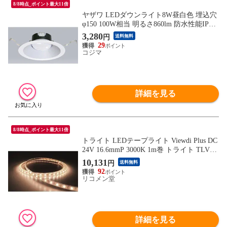
8/8時点_ポイント最大11倍
ヤザワ LEDダウンライト8W昼白色 埋込穴
φ150 100W相当 明るさ860lm 防水性能IP43
DLL08150N01WH
3,280
円
送料無料
29
コジマ
詳細を見る
8/8時点_ポイント最大11倍
トライト LEDテープライト Viewdi Plus DC
24V 16.6mmP 3000K 1m巻 トライト TLVD3
0216.6P1 工事 照明用品 作業灯 照明用品 照
10,131
円
送料無料
明器具【送料無料】
92
リコメン堂
詳細を見る