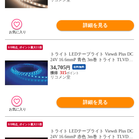
詳細を見る
8/8時点_ポイント最大11倍
トライト LEDテープライト Viewdi Plus DC
24V 16.6mmP 青色 3m巻 トライト TLVDB2
16.6P3 工事 照明用品 作業灯 照明用品 照明
34,705
円
送料無料
器具【送料無料】
315
リコメン堂
詳細を見る
8/8時点_ポイント最大11倍
トライト LEDテープライト Viewdi Plus DC
24V 16.6mmP 赤色 3m巻 トライト TLVDR2