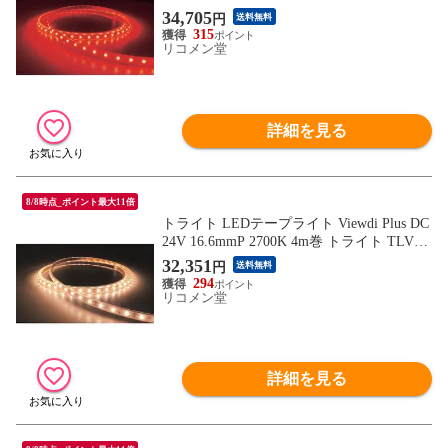
16.6P3 工事 照明用品 作業灯 照明用品 照明
34,705
円
送料無料
器具【送料無料】
315
リコメン堂
詳細を見る
8/8時点_ポイント最大11倍
トライト LEDテープライト Viewdi Plus DC
24V 16.6mmP 2700K 4m巻 トライト TLVD2
7216.6P4 工事 照明用品 作業灯 照明用品 照
32,351
円
送料無料
明器具【送料無料】
294
リコメン堂
詳細を見る