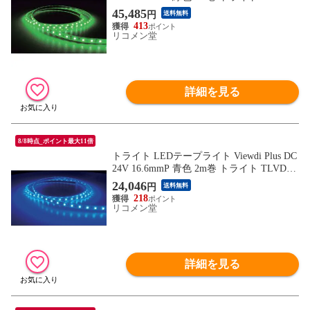
16.6P4 工事 照明用品 作業灯 照明用品 照明
45,485
円
送料無料
器具【送料無料】
413
リコメン堂
詳細を見る
8/8時点_ポイント最大11倍
トライト LEDテープライト Viewdi Plus DC
24V 16.6mmP 青色 2m巻 トライト TLVDB2
16.6P2 工事 照明用品 作業灯 照明用品 照明
24,046
円
送料無料
器具【送料無料】
218
リコメン堂
詳細を見る