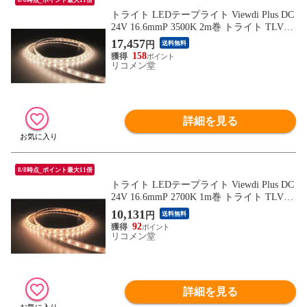
トライト LEDテープライト Viewdi Plus DC
24V 16.6mmP 3500K 2m巻 トライト TLVD3
5216.6P2 工事 照明用品 作業灯 照明用品 照
17,457
円
送料無料
明器具【送料無料】
158
リコメン堂
詳細を見る
8/8時点_ポイント最大11倍
トライト LEDテープライト Viewdi Plus DC
24V 16.6mmP 2700K 1m巻 トライト TLVD2
7216.6P1 工事 照明用品 作業灯 照明用品 照
10,131
円
送料無料
明器具【送料無料】
92
リコメン堂
詳細を見る