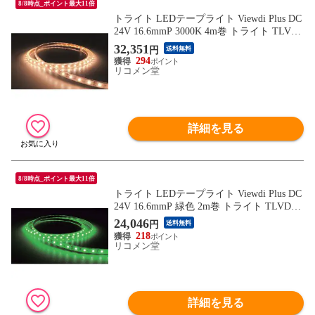
8/8時点_ポイント最大11倍
トライト LEDテープライト Viewdi Plus DC
24V 16.6mmP 3000K 4m巻 トライト TLVD3
0216.6P4 工事 照明用品 作業灯 照明用品 照
32,351
円
送料無料
明器具【送料無料】
294
リコメン堂
詳細を見る
8/8時点_ポイント最大11倍
トライト LEDテープライト Viewdi Plus DC
24V 16.6mmP 緑色 2m巻 トライト TLVDG2
16.6P2 工事 照明用品 作業灯 照明用品 照明
24,046
円
送料無料
器具【送料無料】
218
リコメン堂
詳細を見る