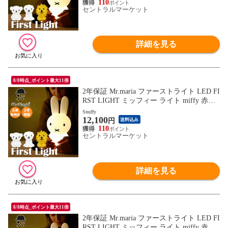
プ デスクライト おしゃれ 誕生日 プレゼン
110
セントラルマーケット
ト ギフト 出産祝い ミスターマリア 【送料
無料】
詳細を見る
8/8時点_ポイント最大11倍
2年保証 Mr.maria ファーストライト LED FI
RST LIGHT ミッフィー ライト miffy 赤ち
ゃん 授乳ライト 充電式 調光 間接照明 子
Snuffy
12,100
供部屋 寝室 おむつ替え USB タイプC ラン
円
送料込み
プ デスクライト おしゃれ 誕生日 プレゼン
110
セントラルマーケット
ト ギフト 出産祝い ミスターマリア 【送料
無料】
詳細を見る
8/8時点_ポイント最大11倍
2年保証 Mr.maria ファーストライト LED FI
RST LIGHT ミッフィー ライト miffy 赤ち