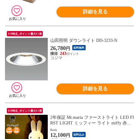
詳細を見る
8/8時点_ポイント最大11倍
山田照明 ダウンライト DD-3233-N
26,780
円
送料無料
243
コジマ
詳細を見る
8/8時点_ポイント最大11倍
2年保証 Mr.maria ファーストライト LED FI
RST LIGHT ミッフィー ライト miffy 赤ち
ゃん 授乳ライト 充電式 調光 間接照明 子
Boris
12,100
供部屋 寝室 おむつ替え USB タイプC ラン
円
送料込み