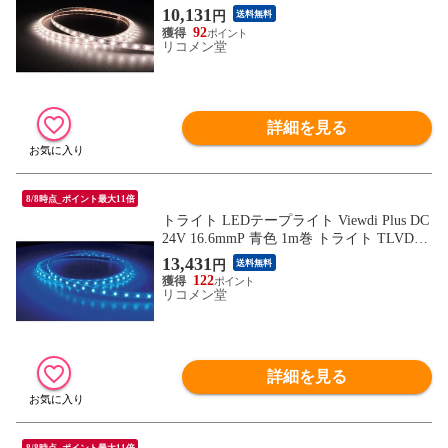
0216.6P1 工事 照明用品 作業灯 照明用品 照
10,131
円
送料無料
明器具【送料無料】
92
リコメン堂
詳細を見る
8/8時点_ポイント最大11倍
トライト LEDテープライト Viewdi Plus DC
24V 16.6mmP 青色 1m巻 トライト TLVDB2
16.6P1 工事 照明用品 作業灯 照明用品 照明
13,431
円
送料無料
器具【送料無料】
122
リコメン堂
詳細を見る
8/8時点_ポイント最大11倍