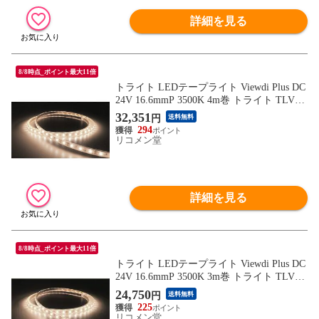
詳細を見る
8/8時点_ポイント最大11倍
トライト LEDテープライト Viewdi Plus DC
24V 16.6mmP 3500K 4m巻 トライト TLVD3
5216.6P4 工事 照明用品 作業灯 照明用品 照
32,351
円
送料無料
明器具【送料無料】
294
リコメン堂
詳細を見る
8/8時点_ポイント最大11倍
トライト LEDテープライト Viewdi Plus DC
24V 16.6mmP 3500K 3m巻 トライト TLVD3
5216.6P3 工事 照明用品 作業灯 照明用品 照
24,750
円
送料無料
明器具【送料無料】
225
リコメン堂