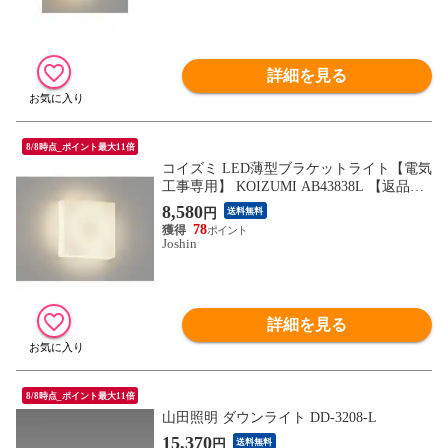
詳細を見る
8/8時点_ポイント最大11倍
コイズミ LED薄型ブラケットライト【電気
工事専用】 KOIZUMI AB43838L 【返品種
別B】
8,580
円
送料無料
78
Joshin
詳細を見る
8/8時点_ポイント最大11倍
山田照明 ダウンライト DD-3208-L
15,370
円
送料無料