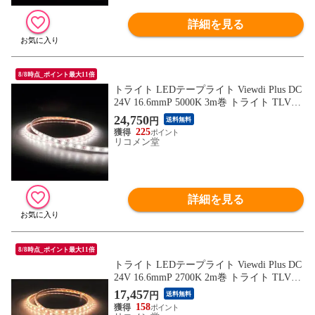
詳細を見る
8/8時点_ポイント最大11倍
トライト LEDテープライト Viewdi Plus DC
24V 16.6mmP 5000K 3m巻 トライト TLVD5
0216.6P3 工事 照明用品 作業灯 照明用品 照
24,750
円
送料無料
明器具【送料無料】
225
リコメン堂
詳細を見る
8/8時点_ポイント最大11倍
トライト LEDテープライト Viewdi Plus DC
24V 16.6mmP 2700K 2m巻 トライト TLVD2
7216.6P2 工事 照明用品 作業灯 照明用品 照
17,457
円
送料無料
明器具【送料無料】
158