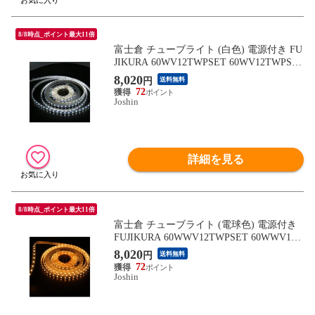
8/8時点_ポイント最大11倍
富士倉 チューブライト (白色) 電源付き FU
JIKURA 60WV12TWPSET 60WV12TWPSE
T 【返品種別A】
8,020
円
送料無料
72
Joshin
詳細を見る
8/8時点_ポイント最大11倍
富士倉 チューブライト (電球色) 電源付き
FUJIKURA 60WWV12TWPSET 60WWV12T
WPSET 【返品種別A】
8,020
円
送料無料
72
Joshin