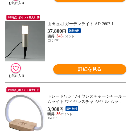
8/8時点_ポイント最大11倍
山田照明 ガーデンライト AD-2607-L
37,800
円
送料無料
343
コジマ
詳細を見る
8/8時点_ポイント最大11倍
トレードワン ワイヤレスチャージャールー
ムライト ワイヤレスチヤ-ジヤ-ル-ムライ
ト 【返品種別A】
3,980
円
送料無料
36
Joshin