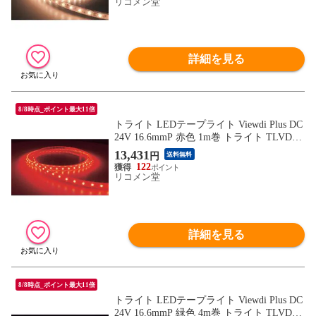
リコメン堂
詳細を見る
8/8時点_ポイント最大11倍
トライト LEDテープライト Viewdi Plus DC
24V 16.6mmP 赤色 1m巻 トライト TLVDR2
16.6P1 工事 照明用品 作業灯 照明用品 照明
13,431
円
送料無料
器具【送料無料】
122
リコメン堂
詳細を見る
8/8時点_ポイント最大11倍
トライト LEDテープライト Viewdi Plus DC
24V 16.6mmP 緑色 4m巻 トライト TLVDG2