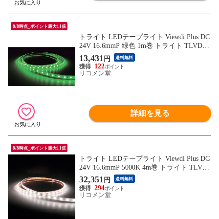
8/8時点_ポイント最大11倍
トライト LEDテープライト Viewdi Plus DC
24V 16.6mmP 緑色 1m巻 トライト TLVDG2
16.6P1 工事 照明用品 作業灯 照明用品 照明
13,431
円
送料無料
器具【送料無料】
122
リコメン堂
詳細を見る
8/8時点_ポイント最大11倍
トライト LEDテープライト Viewdi Plus DC
24V 16.6mmP 5000K 4m巻 トライト TLVD5
0216.6P4 工事 照明用品 作業灯 照明用品 照
32,351
円
送料無料
明器具【送料無料】
294
リコメン堂