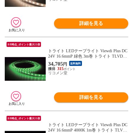
詳細を見る
8/8時点_ポイント最大11倍
トライト LEDテープライト Viewdi Plus DC
24V 16.6mmP 緑色 3m巻 トライト TLVDG2
16.6P3 工事 照明用品 作業灯 照明用品 照明
34,705
円
送料無料
器具【送料無料】
315
リコメン堂
詳細を見る
8/8時点_ポイント最大11倍
トライト LEDテープライト Viewdi Plus DC
24V 16.6mmP 4000K 1m巻 トライト TLVD4