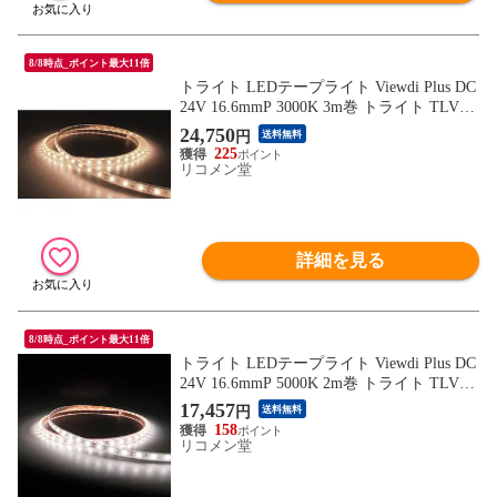
8/8時点_ポイント最大11倍
トライト LEDテープライト Viewdi Plus DC
24V 16.6mmP 3000K 3m巻 トライト TLVD3
0216.6P3 工事 照明用品 作業灯 照明用品 照
24,750
円
送料無料
明器具【送料無料】
225
リコメン堂
詳細を見る
8/8時点_ポイント最大11倍
トライト LEDテープライト Viewdi Plus DC
24V 16.6mmP 5000K 2m巻 トライト TLVD5
0216.6P2 工事 照明用品 作業灯 照明用品 照
17,457
円
送料無料
明器具【送料無料】
158
リコメン堂