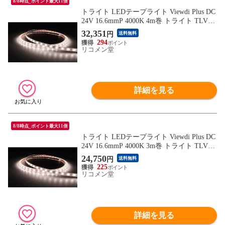
8/8時点_ポイント最大11倍
トライト LEDテープライト Viewdi Plus DC
24V 16.6mmP 4000K 4m巻 トライト TLVD4
0216.6P4 工事 照明用品 作業灯 照明用品 照
32,351
円
送料無料
明器具【送料無料】
294
リコメン堂
詳細を見る
8/8時点_ポイント最大11倍
トライト LEDテープライト Viewdi Plus DC
24V 16.6mmP 4000K 3m巻 トライト TLVD4
0216.6P3 工事 照明用品 作業灯 照明用品 照
24,750
円
送料無料
明器具【送料無料】
225
リコメン堂
詳細を見る