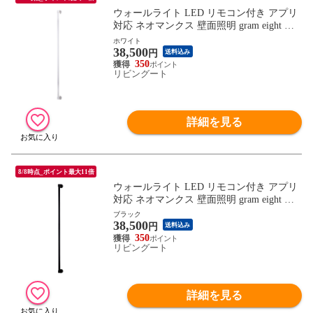
ウォールライト LED リモコン付き アプリ
対応 ネオマンクス 壁面照明 gram eight グ
ラムエイト （ 壁付け 間接照明 バーライト
ホワイト
38,500
照明器具 縦 横 調光 調色 壁掛けライト フ
円
送料込み
ロアライト リビング 階段 洗面所 おしゃれ
350
リビングート
） 【ホワイト】
詳細を見る
8/8時点_ポイント最大11倍
ウォールライト LED リモコン付き アプリ
対応 ネオマンクス 壁面照明 gram eight グ
ラムエイト （ 壁付け 間接照明 バーライト
ブラック
38,500
照明器具 縦 横 調光 調色 壁掛けライト フ
円
送料込み
ロアライト リビング 階段 洗面所 おしゃれ
350
リビングート
） 【ブラック】
詳細を見る