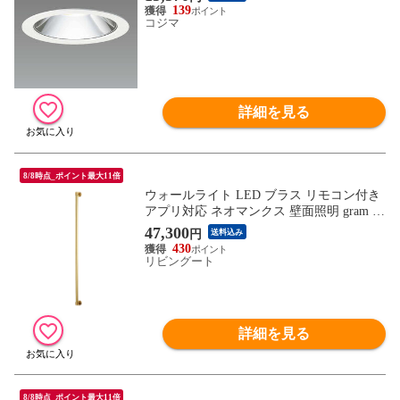
139
コジマ
詳細を見る
8/8時点_ポイント最大11倍
ウォールライト LED ブラス リモコン付き
アプリ対応 ネオマンクス 壁面照明 gram ei
ght グラムエイト （ 壁付け 間接照明 バー
47,300
円
送料込み
ライト 照明器具 縦 横 調光 調色 壁掛けラ
430
イト フロアライト リビング 階段 おしゃれ
リビングート
）
詳細を見る
8/8時点_ポイント最大11倍