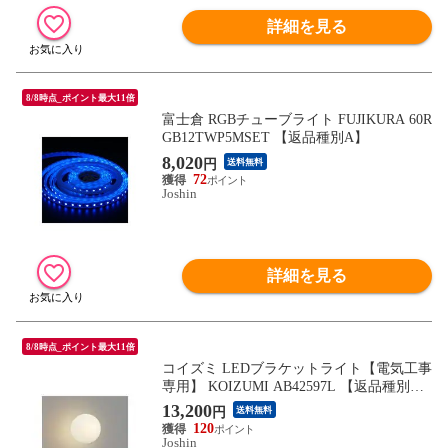
詳細を見る
8/8時点_ポイント最大11倍
富士倉 RGBチューブライト FUJIKURA 60R
GB12TWP5MSET 【返品種別A】
8,020
円
送料無料
72
Joshin
詳細を見る
8/8時点_ポイント最大11倍
コイズミ LEDブラケットライト【電気工事
専用】 KOIZUMI AB42597L 【返品種別
B】
13,200
円
送料無料
120
Joshin