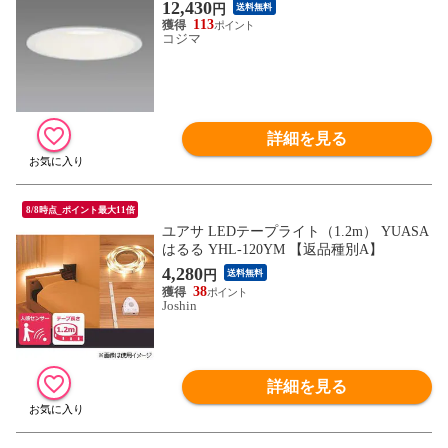
12,430
円
送料無料
113
コジマ
詳細を見る
8/8時点_ポイント最大11倍
ユアサ LEDテープライト（1.2m） YUASA
はるる YHL-120YM 【返品種別A】
4,280
円
送料無料
38
Joshin
詳細を見る