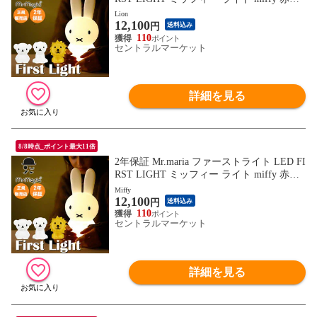
ゃん 授乳ライト 充電式 調光 間接照明 子
Lion
12,100
供部屋 寝室 おむつ替え USB タイプC ラン
円
送料込み
プ デスクライト おしゃれ 誕生日 プレゼン
110
セントラルマーケット
ト ギフト 出産祝い ミスターマリア 【送料
無料】
詳細を見る
8/8時点_ポイント最大11倍
2年保証 Mr.maria ファーストライト LED FI
RST LIGHT ミッフィー ライト miffy 赤ち
ゃん 授乳ライト 充電式 調光 間接照明 子
Miffy
12,100
供部屋 寝室 おむつ替え USB タイプC ラン
円
送料込み
プ デスクライト おしゃれ 誕生日 プレゼン
110
セントラルマーケット
ト ギフト 出産祝い ミスターマリア 【送料
無料】
詳細を見る