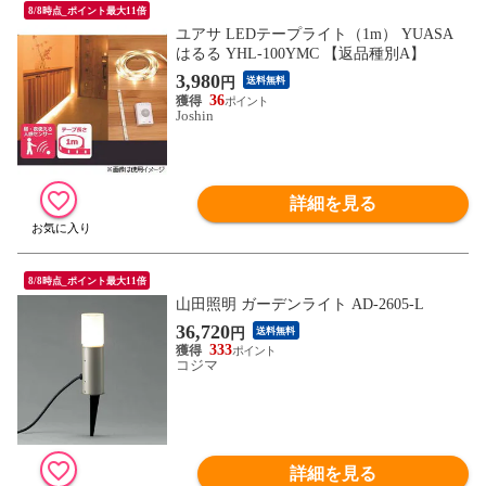
8/8時点_ポイント最大11倍
ユアサ LEDテープライト（1m） YUASA
はるる YHL-100YMC 【返品種別A】
3,980
円
送料無料
36
Joshin
詳細を見る
8/8時点_ポイント最大11倍
山田照明 ガーデンライト AD-2605-L
36,720
円
送料無料
333
コジマ
詳細を見る