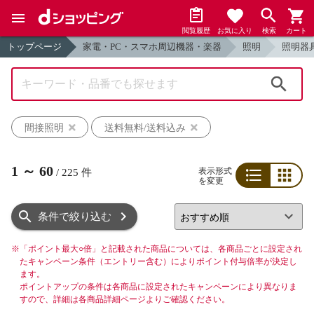
閲覧履歴
お気に入り
検索
カート
トップページ
家電・PC・スマホ周辺機器・楽器
照明
照明器
検索
間接照明
送料無料/送料込み
1
～
60
表示形式
/
225
件
を変更
リスト
グリッド
条件で絞り込む
※
「ポイント最大○倍」と記載された商品については、各商品ごとに設定され
たキャンペーン条件（エントリー含む）によりポイント付与倍率が決定し
ます。
ポイントアップの条件は各商品に設定されたキャンペーンにより異なりま
すので、詳細は各商品詳細ページよりご確認ください。