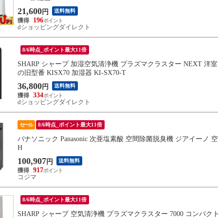
21,600
送料無料
円
196
dショッピングダイレクト
8/6時点_ポイント最大11倍
SHARP シャープ 加湿空気清浄機 プラズマクラスター NEXT 洋室 ~2
の旧型番 KISX70 加湿器 KI-SX70-T
36,800
送料無料
円
334
dショッピングダイレクト
セール
8/6時点_ポイント最大11倍
パナソニック Panasonic 次亜塩素酸 空間除菌脱臭機 ジアイーノ 空
H
100,907
送料無料
円
917
コジマ
8/6時点_ポイント最大11倍
SHARP シャープ 空気清浄機 プラズマクラスター 7000 コンパクト ~6