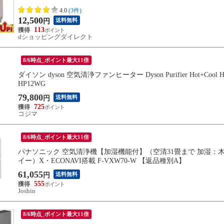
4.0
(3件)
12,500
送料無料
円
113
dショッピングダイレクト
8/6時点_ポイント最大11倍
ダイソン dyson 空気清浄ファンヒーター Dyson Purifier Hot+Co
HP12WG
79,800
送料無料
円
725
コジマ
8/6時点_ポイント最大11倍
パナソニック 空気清浄機【加湿機能付】（空清31畳まで 加湿：木造12畳
イー）X・ECONAVI搭載 F-VXW70-W 【返品種別A】
61,055
送料無料
円
555
Joshin
8/6時点_ポイント最大11倍