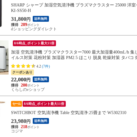
SHARP シャープ 加湿空気清浄機 プラズマクラスター 25000 洋室~17
KI-SS50-H
31,800
送料無料
円
289
dショッピングダイレクト
8/6時点_ポイント最大11倍
加湿 空気清浄機 プラズマクラスター7000 最大加湿量400mL/h 集
イルス対策 花粉対策 加湿器 PM2.5 ほこり 脱臭 乾燥対策 タバコ 
4.2
(7件)
クーポンあり
22,000
送料無料
円
200
くらしのeショップ
セール
8/6時点_ポイント最大11倍
SWITCHBOT 空気清浄機 Table 空気清浄:25畳まで W5302310
23,980
送料無料
円
218
コジマ