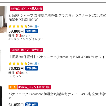
8/6時点_ポイント最大11倍
SHARP シャープ 加湿空気清浄機 プラズマクラスター NEXT 洋室 ~28
加湿器 KI-SX100-W
5.0
(1件)
59,800
送料無料
円
543
dショッピングダイレクト
8/6時点_ポイント最大11倍
【長期5年保証付】パナソニック(Panasonic) F-ML4000B-W
5.0
(1件)
76,929
送料無料
円
699
ECカレント
セール
8/6時点_ポイント最大11倍
パナソニック Panasonic 加湿空気清浄機 ナノイーX9.6兆 空気清浄:3
M
61,055
送料無料
円