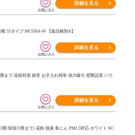
詳細を見る
 55タイプ MC556A-W 【返品種別A】
詳細を見る
畳まで 花粉対策 静音 お手入れ簡単 強力吸引 壁際設置 ハウ
詳細を見る
畳/加湿15畳まで) 花粉 脱臭 集じん PM2.5対応 ホワイト KC