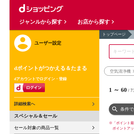
ジャンルから探す
お店から探す
トップページ
ユーザー設定
dポイントがつかえる＆たまる
空気清浄機
dアカウントでログイン・登録
1
～
60
/
7
詳細検索へ
条件で
スペシャル＆セール
※
「ポイント最
セール対象の商品一覧
ポイントアッ