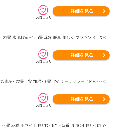
詳細を見る
1畳 木造和室 ~12.5畳 花粉 脱臭 集じん ブラウン KITX70
詳細を見る
気清浄～22畳目安 加湿～6畳目安 ダークグレー F-MV5000C-
詳細を見る
畳 花粉 ホワイト FU-TC01の旧型番 FUSC01 FU-SC01-W