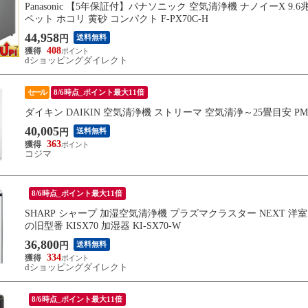
Panasonic 【5年保証付】パナソニック 空気清浄機 ナノイーX 
ペット ホコリ 黄砂 コンパクト F-PX70C-H
44,958
送料無料
円
408
dショッピングダイレクト
セール
8/6時点_ポイント最大11倍
ダイキン DAIKIN 空気清浄機 ストリーマ 空気清浄～25畳目安 PM2
40,005
送料無料
円
363
コジマ
8/6時点_ポイント最大11倍
SHARP シャープ 加湿空気清浄機 プラズマクラスター NEXT 洋室 ~2
の旧型番 KISX70 加湿器 KI-SX70-W
36,800
送料無料
円
334
dショッピングダイレクト
8/6時点_ポイント最大11倍