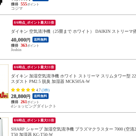
555
コジマ
8/6時点_ポイント最大11倍
ダイキン 空気清浄機（25畳まで ホワイト） DAIKIN ストリーマ搭載
40,000
送料無料
円
363
Joshin
8/6時点_ポイント最大11倍
ダイキン 加湿空気清浄機 ホワイト ストリーマ スリムタワー型 22
スダスト PM2.5 脱臭 加湿器 MCK505A-W
4.7
(3件)
28,800
送料無料
円
261
dショッピングダイレクト
8/6時点_ポイント最大11倍
SHARP シャープ 加湿空気清浄機 プラズマクラスター 7000 (空清23
T50 加湿器 KC-T50-W