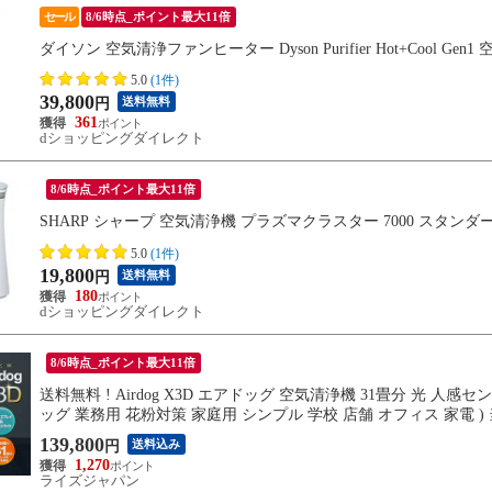
セール
8/6時点_ポイント最大11倍
ダイソン 空気清浄ファンヒーター Dyson Purifier Hot+Cool G
5.0
(1件)
39,800
送料無料
円
361
dショッピングダイレクト
8/6時点_ポイント最大11倍
SHARP シャープ 空気清浄機 プラズマクラスター 7000 スタンダードタ
5.0
(1件)
19,800
送料無料
円
180
dショッピングダイレクト
8/6時点_ポイント最大11倍
送料無料 ! Airdog X3D エアドッグ 空気清浄機 31畳分 光 
ッグ 業務用 花粉対策 家庭用 シンプル 学校 店舗 オフィス 家電 )
139,800
送料込み
円
1,270
ライズジャパン