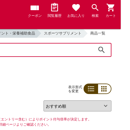
クーポン
閲覧履歴
お気に入り
検索
カート
メント・栄養補助食品
スポーツサプリメント
商品一覧
検索
表示形式
を変更
リスト
グリッド
（エントリー含む）によりポイント付与倍率が決定します。
詳細ページよりご確認ください。