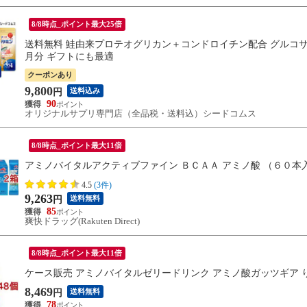
8/8時点_ポイント最大25倍
送料無料 鮭由来プロテオグリカン＋コンドロイチン配合 グルコサミ
月分 ギフトにも最適
クーポンあり
9,800
送料込み
円
90
オリジナルサプリ専門店（全品税・送料込）シードコムス
8/8時点_ポイント最大11倍
アミノバイタルアクティブファイン ＢＣＡＡ アミノ酸 （６０本
4.5
(3件)
9,263
送料無料
円
85
爽快ドラッグ(Rakuten Direct)
8/8時点_ポイント最大11倍
ケース販売 アミノバイタルゼリードリンク アミノ酸ガッツギア 
8,469
送料無料
円
78