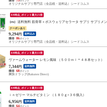
75
オリジナルサプリ専門店（全品税・送料込）シードコムス
8/8時点_ポイント最大25倍
送料無料 筋骨草＋ボスウェリアセラータ サプリ サプリメン
【PR】
クーポンあり
9,294
送料込み
円
86
オリジナルサプリ専門店（全品税・送料込）シードコムス
8/8時点_ポイント最大11倍
ヴァームウォーター レモン風味 （５００ｍｌ＊４８本セット）
7,344
送料無料
円
68
爽快ドラッグ(Rakuten Direct)
8/8時点_ポイント最大11倍
ｉｎゼリー マルチビタミン （１８０ｇ×３６個入）
6,956
送料無料
円
64