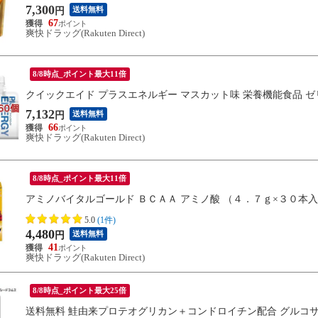
7,300
送料無料
円
67
爽快ドラッグ(Rakuten Direct)
8/8時点_ポイント最大11倍
クイックエイド プラスエネルギー マスカット味 栄養機能食品 
7,132
送料無料
円
66
爽快ドラッグ(Rakuten Direct)
8/8時点_ポイント最大11倍
アミノバイタルゴールド ＢＣＡＡ アミノ酸 （４．７ｇ×３０本
5.0
(1件)
4,480
送料無料
円
41
爽快ドラッグ(Rakuten Direct)
8/8時点_ポイント最大25倍
送料無料 鮭由来プロテオグリカン＋コンドロイチン配合 グルコサミ