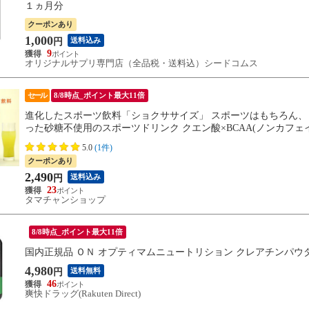
１ヵ月分
クーポンあり
1,000
送料込み
円
9
オリジナルサプリ専門店（全品税・送料込）シードコムス
セール
8/8時点_ポイント最大11倍
進化したスポーツ飲料「ショクササイズ」 スポーツはもちろん、
った砂糖不使用のスポーツドリンク クエン酸×BCAA(ノンカフェイ
上でシェイカー1個付き
5.0
(1件)
クーポンあり
2,490
送料込み
円
23
タマチャンショップ
8/8時点_ポイント最大11倍
国内正規品 ＯＮ オプティマムニュートリション クレアチンパウ
4,980
送料無料
円
46
爽快ドラッグ(Rakuten Direct)