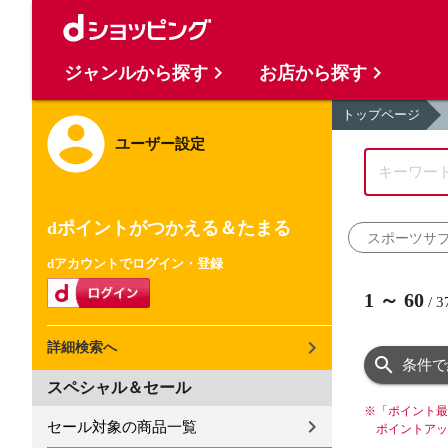
ジャンルから探す
お店から探す
トップページ
ユーザー設定
dポイントがつかえる＆たまる
スポーツサ
dアカウントでログイン・登録
1
～
60
/
3
詳細検索へ
条件で
スペシャル＆セール
※
「ポイント最
セール対象の商品一覧
ポイントアッ