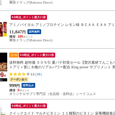
爽快ドラッグ(Rakuten Direct)
8/8時点_ポイント最大11倍
アミノバイタル アミノプロテイン レモン味 ＢＣＡＡ ＥＡＡ ア
11,847
送料無料
円
109
爽快ドラッグ(Rakuten Direct)
セール
8/8時点_ポイント最大25倍
送料無料 超特価 ５０％引 夏バテ対策セール【贅沢素材てんこ
トアリ＋更に８種のリアルパワー配合 King power サプリメン
【お一人様５ケ迄】
4.0
(3件)
クーポンあり
999
送料込み
円
9
オリジナルサプリ専門店（全品税・送料込）シードコムス
8/8時点_ポイント最大11倍
クイックエイド マルチビタミン １１種類のビタミン 栄養機能食