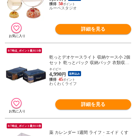
50
ルーペスタジオ
詳細を見る
8/7時点_ポイント最大11倍
乾っとデオケースライト 収納ケース小 2個
セット 乾っとパック 収納パック 衣類収納
布団収納 帝人 TEIJIN
ネイビー
4,990
円
送料込み
45
わくわくライフ
詳細を見る
8/7時点_ポイント最大11倍
薬 カレンダー 1週間 ライフ・エイド くす