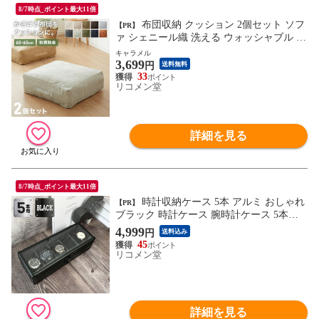
8/7時点_ポイント最大11倍
布団収納 クッション 2個セット ソフ
【PR】
ァ シェニール織 洗える ウォッシャブル 北
欧 おしゃれ 布団収納ケース 布団 クッショ
キャラメル
3,699
ンになる 収納 カバー ケース 座布団 布団
円
送料無料
収納袋 ファブリック 敷布団 掛布団 【送料
33
リコメン堂
無料】
詳細を見る
8/7時点_ポイント最大11倍
時計収納ケース 5本 アルミ おしゃれ
【PR】
ブラック 時計ケース 腕時計ケース 5本入
り クッション付き ギフト プレゼント イン
4,999
円
送料込み
テリア コレクション 高級 ウォッチケース
45
収納 ケース 腕時計 時計 ビジネス【送料無
リコメン堂
料】
詳細を見る