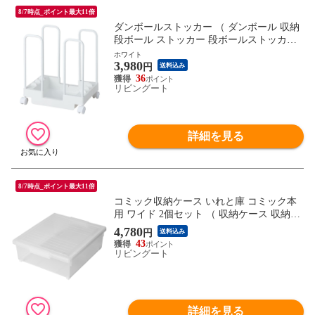
8/7時点_ポイント最大11倍
ダンボールストッカー （ ダンボール 収納
段ボール ストッカー 段ボールストッカー
キャスター付き ダンボール置き スタンド
ホワイト
3,980
ラック ダンボール立て 紙袋収納 紙袋スト
円
送料込み
ッカー 紙袋 まとめる 古紙 ストック 大容
36
リビングート
量 ）【 ホワイト 】
詳細を見る
8/7時点_ポイント最大11倍
コミック収納ケース いれと庫 コミック本
用 ワイド 2個セット （ 収納ケース 収納ボ
ックス 収納 漫画 ケース コミック ボック
4,780
円
送料込み
ス フタ付き クリア 大容量 日本製 簡易キ
43
ャスター 積み重ね プラスチック 本 マンガ
リビングート
大判 透明 保管 ）
詳細を見る