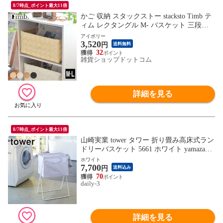
8/7時点_ポイント最大11倍
かご 収納 スタックストー stacksto Timb テ
ィム レクタングル M- バスケット 三段ボ
ックス 白樺風 おしゃれ 北欧 大きめ イン
アイボリー
3,520
テリア 洗える おもちゃ入れ 小物入れ キッ
円
送料無料
チン 収納ボックス シンプル
32
雑貨ショップドットコム
詳細を見る
8/7時点_ポイント最大11倍
山崎実業 tower タワー 折り畳み高床式ラン
ドリーバスケット 5661 ホワイト yamazaki
公式 オンラインショップ 洗濯かご 洗濯物
ホワイト
7,700
入れ 【北海道・沖縄は990円加算】 yaa409
円
送料込み
1-wh
70
daily-3
詳細を見る