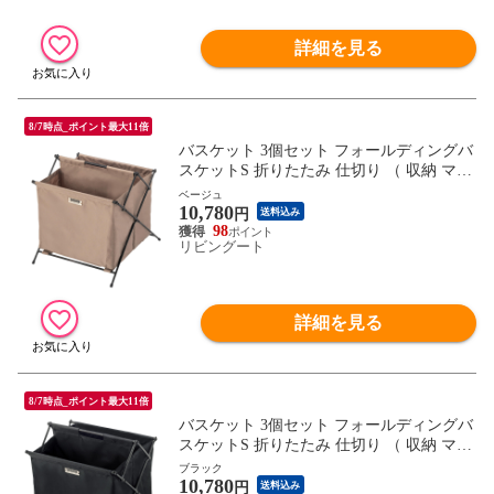
詳細を見る
8/7時点_ポイント最大11倍
バスケット 3個セット フォールディングバ
スケットS 折りたたみ 仕切り （ 収納 マガ
ジンラック 小物収納 持ち運び コンパクト
ベージュ
10,780
かばん置き アウトドア 軽量 リビング収納
円
送料込み
かばん収納 おもちゃ箱 脱衣所 玄関収納 小
98
リビングート
物入れ 底板付き ） 【ベージュ】
詳細を見る
8/7時点_ポイント最大11倍
バスケット 3個セット フォールディングバ
スケットS 折りたたみ 仕切り （ 収納 マガ
ジンラック 小物収納 持ち運び コンパクト
ブラック
10,780
かばん置き アウトドア 軽量 リビング収納
円
送料込み