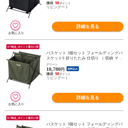
かばん収納 おもちゃ箱 脱衣所 玄関収納 小
98
リビングート
物入れ 底板付き ） 【ブラック】
詳細を見る
8/7時点_ポイント最大11倍
バスケット 3個セット フォールディングバ
スケットS 折りたたみ 仕切り （ 収納 マガ
ジンラック 小物収納 持ち運び コンパクト
グリーン
10,780
かばん置き アウトドア 軽量 リビング収納
円
送料込み
かばん収納 おもちゃ箱 脱衣所 玄関収納 小
98
リビングート
物入れ 底板付き ） 【グリーン】
詳細を見る
8/7時点_ポイント最大11倍
バスケット 3個セット フォールディングバ