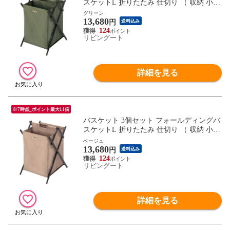
スケットL 折りたたみ 仕切り （ 収納 小物
収納 大容量 ランドリーバスケット 深型 コ
グリーン
13,680
ンパクト アウトドア 軽量 収納ケース 収納
円
送料込み
ボックス 脱衣所 玄関収納 小物入れ リビン
124
リビングート
グ収納 持ち運び ） 【グリーン】
詳細を見る
8/7時点_ポイント最大11倍
バスケット 3個セット フォールディングバ
スケットL 折りたたみ 仕切り （ 収納 小物
収納 大容量 ランドリーバスケット 深型 コ
ベージュ
13,680
ンパクト アウトドア 軽量 収納ケース 収納
円
送料込み
ボックス 脱衣所 玄関収納 小物入れ リビン
124
リビングート
グ収納 持ち運び ） 【ベージュ】
詳細を見る