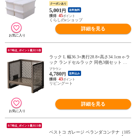
リーンパル 【送料無料】
クーポンあり
5,001
円
送料無料
45
くらしのeショップ
詳細を見る
8/7時点_ポイント最大11倍
ラック L 幅36.3×奥行28.8×高さ34.1cm e-ラ
ック ランドセルラック 同色3個セット （
収納ラック ペットボトル 収納 キッチンス
ブラウン
4,780
トッカー ペットボトル収納 スタッキング
円
送料込み
積み重ね プラスチック キッチン収納 スト
43
リビングート
ッカー ） 【ブラウン】
詳細を見る
8/7時点_ポイント最大11倍
ベストコ ガレージ ベランダコンテナ（105