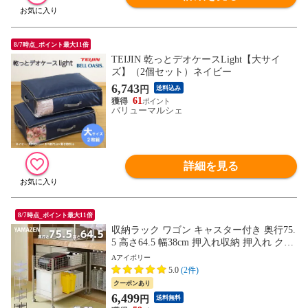
8/7時点_ポイント最大11倍
TEIJIN 乾っとデオケースLight【大サイ
ズ】（2個セット）ネイビー
6,743
円
送料込み
61
バリューマルシェ
詳細を見る
8/7時点_ポイント最大11倍
収納ラック ワゴン キャスター付き 奥行75.
5 高さ64.5 幅38cm 押入れ収納 押入れ クロ
ーゼット 階段下バッグ ランドセル ペット
Aアイボリー
ボトルボトル 収納 収納家具 前後 引き出し
5.0
(2件)
YAMAZEN 【送料無料】
クーポンあり
6,499
円
送料無料