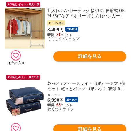
8/7時点_ポイント最大11倍
押入れ ハンガーラック 幅59-97 伸縮式 OB
M-SS(IV) アイボリー 押し入れハンガーラ
ック パイプハンガーラック クローゼット
クーポンあり
ハンガーラック 押入れ収納 収納 新生活 お
3,499
円
送料無料
しゃれ 山善 YAMAZEN 【送料無料】
31
くらしのeショップ
詳細を見る
8/7時点_ポイント最大11倍
乾っとデオケースライト 収納ケース大 2個
セット 乾っとパック 収納パック 衣類収納
布団収納 帝人 TEIJIN
ネイビー
6,990
円
送料込み
63
わくわくライフ
詳細を見る