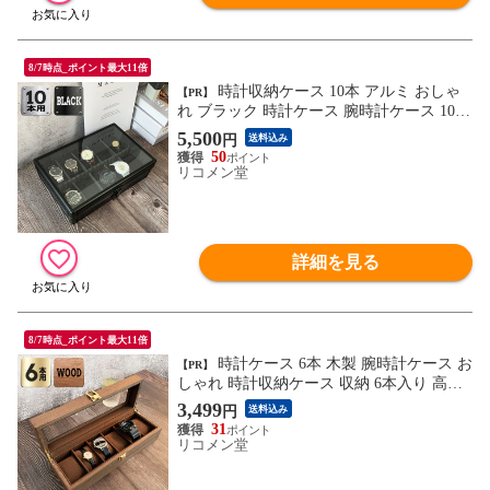
8/7時点_ポイント最大11倍
時計収納ケース 10本 アルミ おしゃ
【PR】
れ ブラック 時計ケース 腕時計ケース 10本
入り クッション付き ギフト プレゼント イ
5,500
円
送料込み
ンテリア コレクション 高級 ウォッチケー
50
ス 収納 ケース 腕時計 時計 ビジネス【送
リコメン堂
料無料】
詳細を見る
8/7時点_ポイント最大11倍
時計ケース 6本 木製 腕時計ケース お
【PR】
しゃれ 時計収納ケース 収納 6本入り 高級
ウォッチボックス コンパクト コレクショ
3,499
円
送料込み
ン ビジネス 父の日 腕時計ボックス プレゼ
31
ント 腕時計ボックス ウォッチケース ギフ
リコメン堂
ト【送料無料】