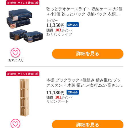
8/7時点_ポイント最大11倍
乾っとデオケースライト 収納ケース 大2個
＋小2個 乾っとパック 収納パック 衣類収
納 布団収納 帝人 TEIJIN
ネイビー
11,350
円
送料込み
103
わくわくライフ
詳細を見る
8/7時点_ポイント最大11倍
本棚 ブックラック 4個組み 積み重ね ブッ
クスタンド 木製 幅24.5×奥行25.5×高さ35c
m （ 本立て 本 収納 ブックエンド スタン
11,180
円
送料込み
ド 卓上 デスク 卓上収納 ファイルスタンド
101
デスク収納 ファイル収納 ファイル 雑誌 絵
リビングート
本 教科書 ）
詳細を見る