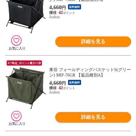
4,660
円
送料無料
42
Joshin
詳細を見る
8/7時点_ポイント最大11倍
東谷 フォールディングバスケットS(グリー
ン) MIP-76GR 【返品種別A】
4,660
円
送料無料
42
Joshin
詳細を見る