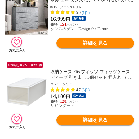
本製 国産 タンス ほこりが入らない 大容量
キャビネット 箪笥 収納棚 脱衣所 和室 衣
幅45cm／モルタルグレー
類 リビング 収納 ロータイプ 組み立て不要
5.0
(1件)
木製 北欧 17100012〔モルタルグレー〕
16,999
円
送料無料
154
タンスのゲン Design the Future
詳細を見る
8/7時点_ポイント最大11倍
収納ケース Fits フィッツ フィッツケース
ディープ 引き出し 3個セット 押入れ （ 収
納 衣装ケース 押入れ収納 積み重ね 幅39
ホワイトクリア
奥行74 高さ30 押し入れ収納ケース 引出し
4.7
(3件)
スタッキング 衣類ケース 収納ボックス 押
14,180
円
送料込み
し入れ ） 【ホワイトクリア】
128
リビングート
詳細を見る