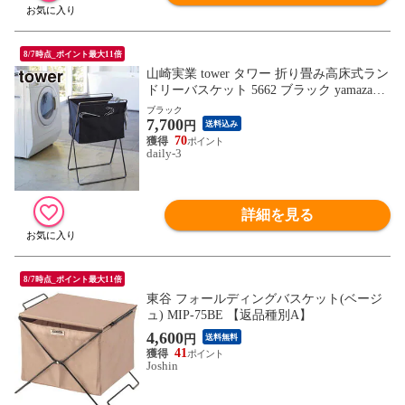
8/7時点_ポイント最大11倍
山崎実業 tower タワー 折り畳み高床式ラン
ドリーバスケット 5662 ブラック yamazaki
公式 オンラインショップ 洗濯かご 洗濯物
ブラック
7,700
入れ 【北海道・沖縄は990円加算】 yaa409
円
送料込み
1-bk
70
daily-3
詳細を見る
8/7時点_ポイント最大11倍
東谷 フォールディングバスケット(ベージ
ュ) MIP-75BE 【返品種別A】
4,600
円
送料無料
41
Joshin