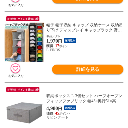
8/7時点_ポイント最大11倍
帽子 帽子収納 キャップ 収納ケース 収納吊
り下げ ディスプレイ キャップラック 野球
帽ラック 大容量 10段 帽子 折りたたみ 多
単品／グレー
1,970
機能 水洗い 型崩れ防止 省スペース クロー
円
送料込み
ゼット 送料無料
17
E-FINDS
詳細を見る
8/7時点_ポイント最大11倍
収納ボックス L 3個セット ハーフオープン
フィッツファブリック 幅43×奥行51×高さ2
0cm （ 収納ケース 衣装ケース 取っ手付き
4,980
円
送料込み
クローゼット 収納 Fits 天馬 フィッツ フタ
45
付き 布製 衣類 小物 折りたたみ コンパク
リビングート
ト 衣替え 棚上 ）