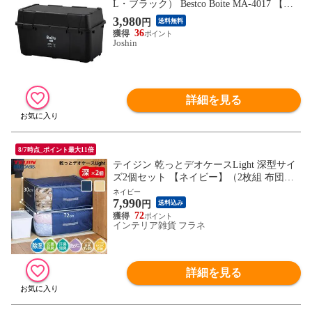
L・ブラック） Bestco Boite MA-4017 【返
品種別A】
3,980
円
送料無料
36
Joshin
詳細を見る
8/7時点_ポイント最大11倍
テイジン 乾っとデオケースLight 深型サイ
ズ2個セット 【ネイビー】（2枚組 布団収
納袋 自立 押入れ クローゼット 衣替え 入
ネイビー
7,990
れ替え ベルオアシス 帝人 軽圧縮 除湿 抗
円
送料込み
菌防臭 脱臭 コンパクト収納 TEIJIN 布団
72
インテリア雑貨 フラネ
ジャケット コート ダウン 靴）【送料無
料】
詳細を見る