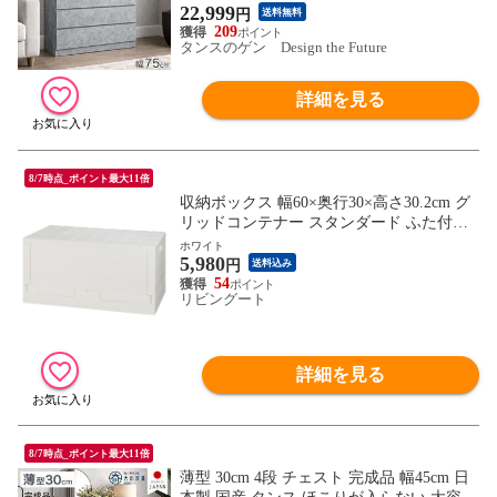
木製【超大型】 17100016〔モルタルグレ
22,999
円
送料無料
ー〕
209
タンスのゲン Design the Future
詳細を見る
8/7時点_ポイント最大11倍
収納ボックス 幅60×奥行30×高さ30.2cm グ
リッドコンテナー スタンダード ふた付き
（ 収納 コンテナボックス 折りたたみ 踏み
ホワイト
5,980
台 スツール プラスチック 積み重ね スタッ
円
送料込み
キング 箱 衣装ケース 頑丈 収納ケース 奥
54
リビングート
行30 ） 【ホワイト】
詳細を見る
8/7時点_ポイント最大11倍
薄型 30cm 4段 チェスト 完成品 幅45cm 日