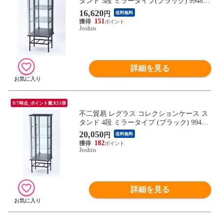
タンド 3段 ミラータイプ(ブラック) 99480
(フジボウエキ) 【返品種別B】
16,620
円
送料無料
151
Joshin
詳細を見る
8/7時点_ポイント最大11倍
不二貿易 レグラス コレクションケース ス
タンド 4段 ミラータイプ (ブラック) 99499
【返品種別B】
20,050
円
送料無料
182
Joshin
詳細を見る