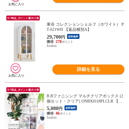
8/7時点_ポイント最大11倍
東谷 コレクションシェルフ（ホワイト） P
T-621WH 【返品種別A】
29,700
円
送料無料
270
Joshin
詳細を見る
8/7時点_ポイント最大11倍
B.Bファニシング マルチクリアボックス (2
個セット・クリア) ONBX0118PLCLR 【返
品種別A】
5,080
円
送料無料
46
Joshin