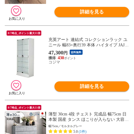
詳細を見る
8/7時点_ポイント最大11倍
充英アート 連結式 コレクションラック ユ
ニール 幅83×奥行39 本体 ハイタイプ JAJA
N ホワイト SCR-8339LHW
47,300
円
送料無料
430
コジマ
詳細を見る
8/7時点_ポイント最大11倍
薄型 30cm 4段 チェスト 完成品 幅75cm 日
本製 国産 タンス ほこりが入らない 大容量
キャビネット 箪笥 収納棚 脱衣所 和室 衣
幅75cm／モルタルグレー
類 リビング 収納 ロータイプ 組み立て不要
5.0
(1件)