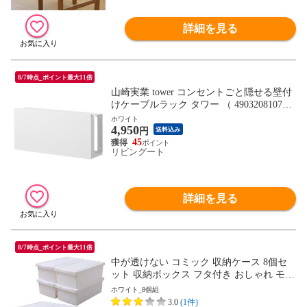
詳細を見る
8/7時点_ポイント最大11倍
山崎実業 tower コンセントごと隠せる壁付
けケーブルラック タワー （ 490320810785
3 タワーシリーズ ケーブルラック 収納 隠
ホワイト
4,950
せるケーブルラック コンセントごと隠せる
円
送料込み
壁付け ケーブル ラック ） 【ホワイト】
45
リビングート
詳細を見る
8/7時点_ポイント最大11倍
中が透けない コミック 収納ケース 8個セ
ット 収納ボックス フタ付き おしゃれ モノ
トーン コミック本ストッカー コミック本
ホワイト_8個組
マンガ 漫画 コミック B6対応 ふた付き グ
3.0
(1件)