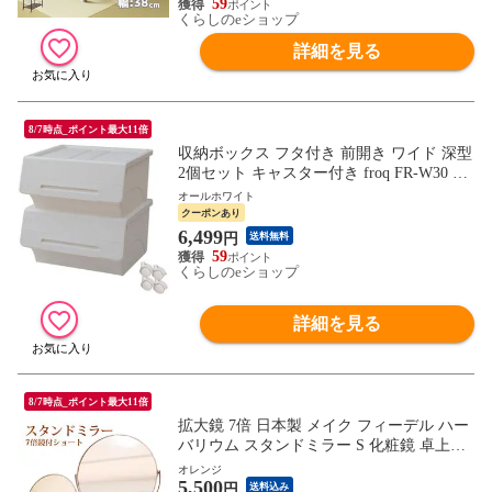
59
くらしのeショップ
詳細を見る
8/7時点_ポイント最大11倍
収納ボックス フタ付き 前開き ワイド 深型
2個セット キャスター付き froq FR-W30 オ
ープンボックス おもちゃ箱 ふた付き ラン
オールホワイト
ドリー収納 おもちゃ収納 隠す収納 サンカ
クーポンあり
(SANKA) 【送料無料】
6,499
円
送料無料
59
くらしのeショップ
詳細を見る
8/7時点_ポイント最大11倍
拡大鏡 7倍 日本製 メイク フィーデル ハー
バリウム スタンドミラー S 化粧鏡 卓上鏡
おしゃれ 大人 かわいい 玄関 ギフト イン
オレンジ
5,500
テリア
円
送料込み