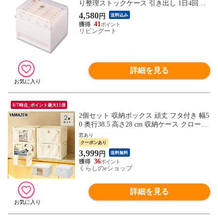
り整理ストックケース 引き出し 1日4回分
（ 薬ケース 薬箱 薬収納 ピルケース くす
4,580
円
送料込み
りケース 薬入れ 引き出し付き 飲み忘れ 防
41
止 お薬 服用 投薬 管理 整理 サプリメント
リビングート
間違え 介護 ）
詳細を見る
8/7時点_ポイント最大11倍
2個セット 収納ボックス 頑丈 フタ付き 幅5
0 奥行38.5 高さ28 cm 収納ケース クローゼ
ット 押入れ 上開き 前開き 布製 折りたた
窓あり
み ふた付き 整理整頓 衣替え 積み重ね 山
クーポンあり
善 YAMAZEN 【送料無料】
3,999
円
送料無料
36
くらしのeショップ
詳細を見る