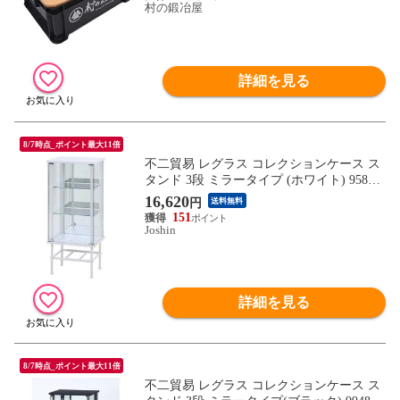
村の鍛冶屋
詳細を見る
8/7時点_ポイント最大11倍
不二貿易 レグラス コレクションケース ス
タンド 3段 ミラータイプ (ホワイト) 95850
(フジボウエキ) 【返品種別B】
16,620
円
送料無料
151
Joshin
詳細を見る
8/7時点_ポイント最大11倍
不二貿易 レグラス コレクションケース ス