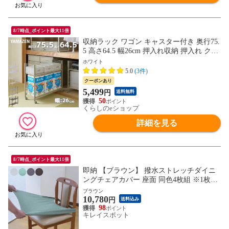
8/7時点_ポイント最大11倍
収納ラック ワゴン キャスター付き 奥行75.
5 高さ64.5 幅26cm 押入れ収納 押入れ クロ
ーゼット 階段下バッグ ランドセル ペット
ホワイト
ボトルボトル 収納 収納家具 前後 引き出し
5.0
(3件)
YAMAZEN 【送料無料】
クーポンあり
5,499
円
送料無料
50
くらしのeショップ
詳細を見る
8/7時点_ポイント最大11倍
即納 【ブラウン】 撥水ストレッチダイニ
ングチェアカバー 座面 同色4枚組 ※1枚目
の画像は代表イメージのため色・柄が異な
ブラウン
10,780
る場合がございます。2枚目以降で色・柄
円
送料込み
をご確認下さい。
98
キレイスポット