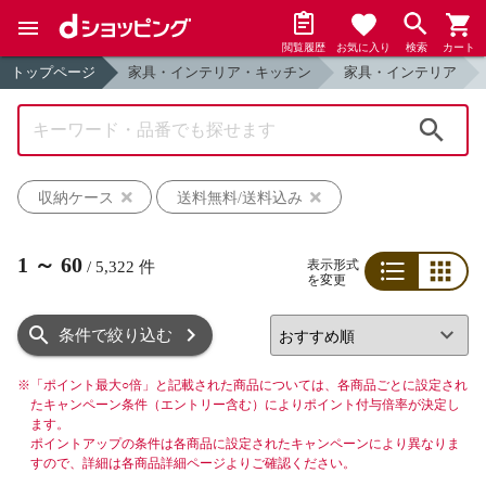
閲覧履歴
お気に入り
検索
カート
トップページ
家具・インテリア・キッチン
家具・インテリア
検索
収納ケース
送料無料/送料込み
1
～
60
表示形式
/
5,322
件
を変更
リスト
グリッド
条件で絞り込む
※
「ポイント最大○倍」と記載された商品については、各商品ごとに設定され
たキャンペーン条件（エントリー含む）によりポイント付与倍率が決定し
ます。
ポイントアップの条件は各商品に設定されたキャンペーンにより異なりま
すので、詳細は各商品詳細ページよりご確認ください。