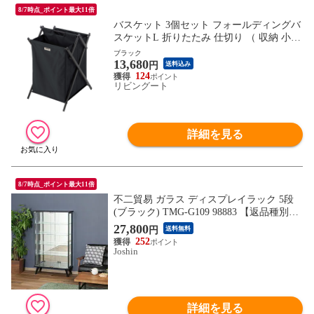
8/7時点_ポイント最大11倍
バスケット 3個セット フォールディングバ
スケットL 折りたたみ 仕切り （ 収納 小物
収納 大容量 ランドリーバスケット 深型 コ
ブラック
13,680
ンパクト アウトドア 軽量 収納ケース 収納
円
送料込み
ボックス 脱衣所 玄関収納 小物入れ リビン
124
リビングート
グ収納 持ち運び ） 【ブラック】
詳細を見る
8/7時点_ポイント最大11倍
不二貿易 ガラス ディスプレイラック 5段
(ブラック) TMG-G109 98883 【返品種別
B】
27,800
円
送料無料
252
Joshin
詳細を見る