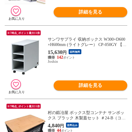
詳細を見る
8/7時点_ポイント最大11倍
サンワサプライ 収納ボックス W300×D600
×H600mm (ライトグレー） CP-050GY 【返
品種別A】
15,630
円
送料無料
142
Joshin
詳細を見る
8/7時点_ポイント最大11倍
村の鍛冶屋 ボックス型コンテナ サンボッ
クス ブラック 木製蓋セット ＃24-B（コン
テナボックスと木製蓋のセット）
4,840
円
送料込み
44