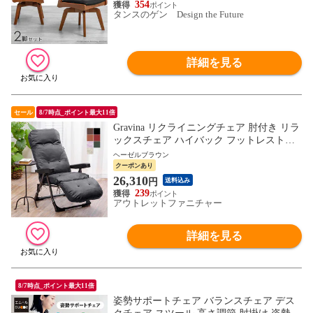
3612〔ブラウン〕
354
タンスのゲン Design the Future
詳細を見る
セール
8/7時点_ポイント最大11倍
Gravina リクライニングチェア 肘付き リラ
ックスチェア ハイバック フットレスト付
き くつろぎのリクライニングアームチェア
ヘーゼルブラウン
EX ラウンジチェア パーソナルチェア テレ
クーポンあり
ショッピング放送商品 dショッピング 出品
26,310
円
送料込み
協賛価格
239
アウトレットファニチャー
詳細を見る
8/7時点_ポイント最大11倍
姿勢サポートチェア バランスチェア デス