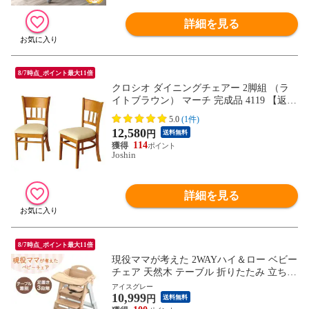
詳細を見る
8/7時点_ポイント最大11倍
クロシオ ダイニングチェアー 2脚組 （ラ
イトブラウン） マーチ 完成品 4119 【返品
種別A】
5.0
(1件)
12,580
円
送料無料
114
Joshin
詳細を見る
8/7時点_ポイント最大11倍
現役ママが考えた 2WAYハイ＆ロー ベビー
チェア 天然木 テーブル 折りたたみ 立ち上
がり防止 高さ調整 足置き ベビー キッズチ
アイスグレー
10,999
ェア 木製 子供 赤ちゃん 65200031〔アイス
円
送料無料