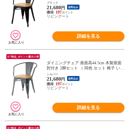
イス チェア スチール脚 完成品 ダイニング
ブラック
21,680
背もたれ おしゃれ インダストリアル調 ）
円
送料込み
【ブラック】
197
リビングート
詳細を見る
8/7時点_ポイント最大11倍
ダイニングチェア 座面高44.5cm 木製座面
肘付き 2脚セット （ 同色 セット 椅子 いす
イス チェア スチール脚 完成品 ダイニング
シルバー
21,680
背もたれ おしゃれ インダストリアル調 ）
円
送料込み
【シルバー】
197
リビングート
詳細を見る
8/7時点_ポイント最大11倍