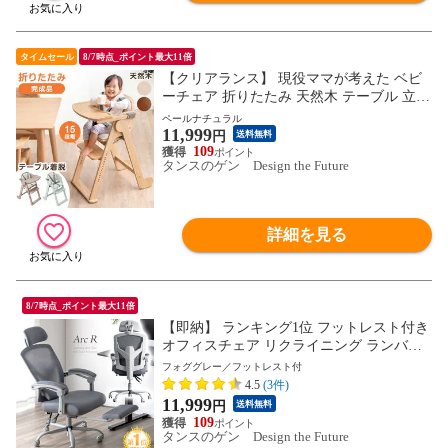
タイムセール
8/7時点_ポイント最大11倍
【クリアランス】 現役ママが考えた ベビ
ーチェア 折りたたみ 天然木 テーブル 立ち
上がり防止 5点式ベルト 高さ調整 足置き
ペールナチュラル
11,999
クッション 付き ハイチェア グローアップ
円
送料無料
チェア 木製 おしゃれ 49600311〔ペールナ
109
タンスのゲン Design the Future
チュラル(木目)〕【予約】9月上旬※9/10ま
でに出荷予定
詳細を見る
8/7時点_ポイント最大11倍
【即納】 ランキング1位 フットレスト付き
オフィスチェア リクライニング ランバー
クッション 肘付き チェア デスクチェア ハ
フォググレー／フットレスト付
イバック ワークチェア パソコンチェア メ
4.5
(3件)
ッシュ フットレスト オットマン アームレ
11,999
円
送料無料
スト ヘッドレスト 31500062〔フォググレ
109
ー〕
タンスのゲン Design the Future