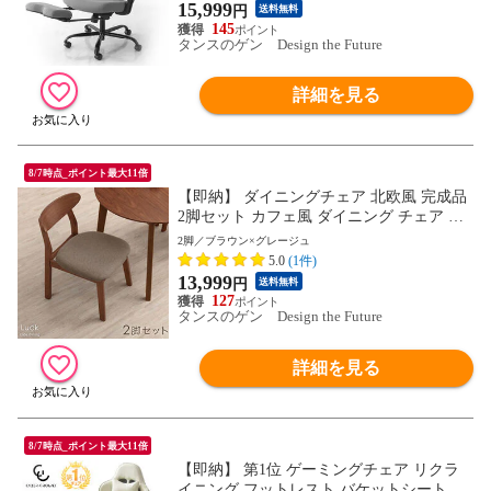
グレー〕
15,999
円
送料無料
145
タンスのゲン Design the Future
詳細を見る
8/7時点_ポイント最大11倍
【即納】 ダイニングチェア 北欧風 完成品
2脚セット カフェ風 ダイニング チェア リ
ビングチェア 食卓椅子 食卓 木製椅子 木製
2脚／ブラウン×グレージュ
チェア 食卓 クッション ファブリック PVC
5.0
(1件)
8210000313〔ブラウン×グレージュ〕
13,999
円
送料無料
127
タンスのゲン Design the Future
詳細を見る
8/7時点_ポイント最大11倍
【即納】 第1位 ゲーミングチェア リクラ
イニング フットレスト バケットシート ハ