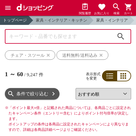
閲覧履歴
お気に入り
検索
カート
トップページ
家具・インテリア・キッチン
家具・インテリア
検索
チェア・スツール
送料無料/送料込み
1
～
60
表示形式
/
9,247
件
を変更
リスト
グリッド
条件で絞り込む
※
「ポイント最大○倍」と記載された商品については、各商品ごとに設定され
たキャンペーン条件（エントリー含む）によりポイント付与倍率が決定し
ます。
ポイントアップの条件は各商品に設定されたキャンペーンにより異なりま
すので、詳細は各商品詳細ページよりご確認ください。