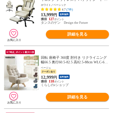
イバック アームレスト オフィスチェア オ
ホワイト／ベーシック
フィスチェアー ワークチェア パソコンチ
4.7
(7件)
ェア チェア レザー ゲーム椅子 31510016
13,999
円
送料無料
〔パールホワイト〕
127
タンスのゲン Design the Future
詳細を見る
8/7時点_ポイント最大11倍
回転 座椅子 360度 肘付き リクライニング
幅66.5 奥行60.5-82.5 高82.5-88cm WLC-65
リビングチェア リラックスチェア 座椅子
ベージュ
高座椅子 チェア チェアー 椅子 イス 山善 Y
クーポンあり
AMAZEN 【送料無料】
12,999
円
送料無料
118
くらしのeショップ
詳細を見る