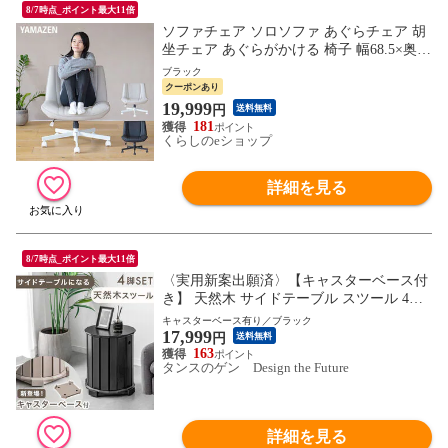
8/7時点_ポイント最大11倍
ソファチェア ソロソファ あぐらチェア 胡
坐チェア あぐらがかける 椅子 幅68.5×奥行
71.5×高さ77.5-83.5cm デスクチェア オフィ
ブラック
スチェア ワイド 座面 アームレス 高さ調節
クーポンあり
可能 キャスター付き 一人暮らし 山善 YAM
19,999
円
送料無料
AZEN 【送料無料】
181
くらしのeショップ
詳細を見る
8/7時点_ポイント最大11倍
〈実用新案出願済〉【キャスターベース付
き】 天然木 サイドテーブル スツール 4脚
セット 完成品 スタッキングチェア ダイニ
キャスターベース有り／ブラック
17,999
ングチェア 食卓椅子 木製 北欧 99907312
円
送料無料
〔ブラック〕【予約】8月中旬※8/20までに
163
タンスのゲン Design the Future
出荷予定
詳細を見る