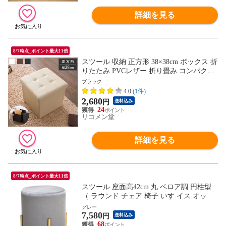
詳細を見る
8/7時点_ポイント最大11倍
スツール 収納 正方形 38×38cm ボックス 折
りたたみ PVCレザー 折り畳み コンパクト
レザー おしゃれ 北欧 収納スツール 収納ボ
ブラック
ックス 椅子 イス チェア いす オットマン
4.0
(1件)
【送料無料】
2,680
円
送料込み
24
リコメン堂
詳細を見る
8/7時点_ポイント最大11倍
スツール 座面高42cm 丸 ベロア調 円柱型
（ ラウンド チェア 椅子 いす イス オット
マン ドレッサーチェア 丸イス くすみカラ
グレー
7,580
ー ゴールド おしゃれ かわいい ） 【グレ
円
送料込み
ー】
68