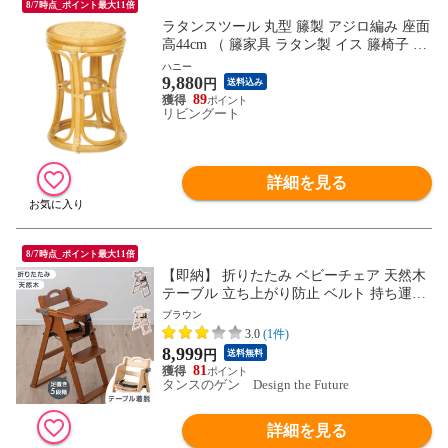
8/7時点_ポイント最大11倍
ラタンスツール 丸型 籐製 アジロ編み 座面
高44cm （ 籐家具 ラタン製 イス 籐椅子 腰
掛け アジアン家具 チェア 丸椅子 軽量 コ
ハニー
9,880
ンパクト ブラウン ナチュラル おしゃれ ）
円
送料込み
【 ハニー 】
89
リビングート
詳細を見る
8/7時点_ポイント最大11倍
【即納】 折りたたみ ベビーチェア 天然木
テーブル 立ち上がり防止 ベルト 持ち運び
高さ調整 足置き 折りたたみ式 ハイチェア
ブラウン
キッズチェア 机 木製 おしゃれ 49600342
3.0
(1件)
〔ブラウン(木目)〕
8,999
円
送料無料
81
タンスのゲン Design the Future
詳細を見る