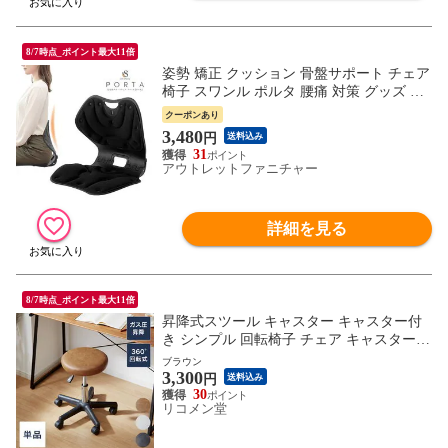
8/7時点_ポイント最大11倍
姿勢 矯正 クッション 骨盤サポート チェア
椅子 スワンル ポルタ 腰痛 対策 グッズ 美
姿勢 姿勢サポート 体幹 猫背 改善 デスク
クーポンあり
ワーク 座椅子 コンパクト 折りたたみ 持ち
3,480
円
送料込み
運び 軽量 1.3kg メッシュ 通気性
31
アウトレットファニチャー
詳細を見る
8/7時点_ポイント最大11倍
昇降式スツール キャスター キャスター付
き シンプル 回転椅子 チェア キャスター付
き椅子 スツール 椅子 昇降 クッション 作
ブラウン
3,300
業 丸椅子 コンパクト 美容室 カットチェア
円
送料込み
ネイル サロン 高さ調整【送料無料】
30
リコメン堂