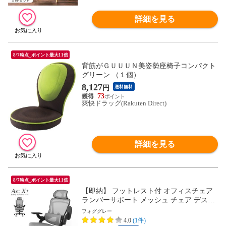
詳細を見る
8/7時点_ポイント最大11倍
背筋がＧＵＵＵＮ美姿勢座椅子コンパクト
グリーン （１個）
8,127
円
送料無料
73
爽快ドラッグ(Rakuten Direct)
詳細を見る
8/7時点_ポイント最大11倍
【即納】 フットレスト付 オフィスチェア
ランバーサポート メッシュ チェア デスク
チェア ハイバック ワークチェア パソコン
フォググレー
チェア 肘掛け 高さ調節 31500047〔フォグ
4.0
(1件)