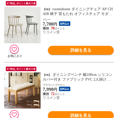
8/7時点_ポイント最大11倍
roomnhome ダイニングチェア AP CH
【PR】
AIR 椅子 背もたれ オフィスチェア モダン
リビングチェア インテリアコーディネート
グレー
7,700
おしゃれ リモートワーク ミニマル ワンル
円
送料込み
ーム くすみカラー ベージュ グレー【送料
70
リコメン堂
無料】
詳細を見る
8/7時点_ポイント最大11倍
ダイニングベンチ 幅100cm シリコン
【PR】
カバー付き ファブリック PVC 2人掛け ベ
ンチ ダイニング ベンチ 椅子 ダイニングチ
ブラウン×ブラウン
7,990
ェア スツール 食卓椅子 食卓チェア ナチュ
円
送料込み
ラル 木製 おしゃれ【送料無料】
72
リコメン堂
詳細を見る