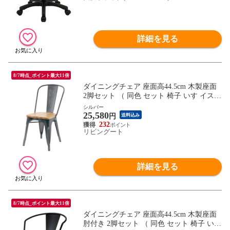
詳細を見る
8/7時点_ポイント最大11倍
ダイニングチェア 座面高44.5cm 木製座面
2脚セット （ 同色 セット 椅子 いす イス
チェア スチール脚 完成品 ダイニング 背も
シルバー
25,580
たれ おしゃれ インダストリアル調 ） 【シ
円
送料込み
ルバー】
232
リビングート
詳細を見る
8/7時点_ポイント最大11倍
ダイニングチェア 座面高44.5cm 木製座面
肘付き 2脚セット （ 同色 セット 椅子 いす