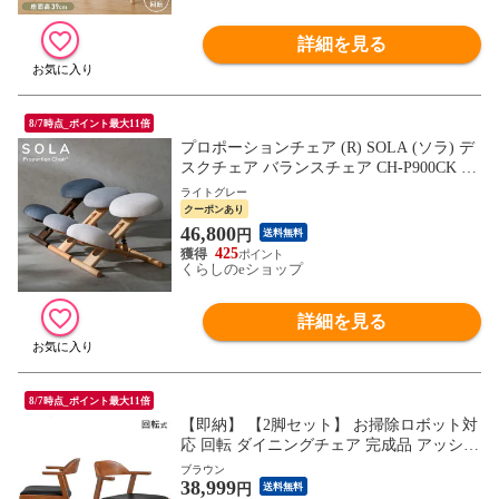
詳細を見る
8/7時点_ポイント最大11倍
プロポーションチェア (R) SOLA (ソラ) デ
スクチェア バランスチェア CH-P900CK 幅
48 奥行62-80 高さ46-67cm 高さ調節 ダイニ
ライトグレー
ングチェア パソコンチェア 姿勢矯正 おし
クーポンあり
ゃれ 子供 子ども キッズ プレゼント ギフ
46,800
円
送料無料
ト 贈り物 宮武製作所 【送料無料】
425
くらしのeショップ
詳細を見る
8/7時点_ポイント最大11倍
【即納】 【2脚セット】 お掃除ロボット対
応 回転 ダイニングチェア 完成品 アッシュ
無垢材 ハンギング ダイニングチェアー ダ
ブラウン
38,999
イニング チェアー チェア 回転椅子 805000
円
送料無料