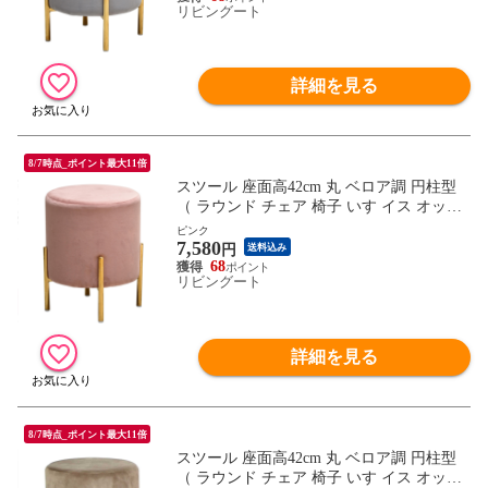
リビングート
詳細を見る
8/7時点_ポイント最大11倍
スツール 座面高42cm 丸 ベロア調 円柱型
（ ラウンド チェア 椅子 いす イス オット
マン ドレッサーチェア 丸イス くすみカラ
ピンク
7,580
ー ゴールド おしゃれ かわいい ） 【ピン
円
送料込み
ク】
68
リビングート
詳細を見る
8/7時点_ポイント最大11倍
スツール 座面高42cm 丸 ベロア調 円柱型
（ ラウンド チェア 椅子 いす イス オット