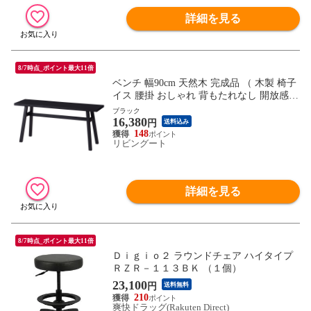
詳細を見る
8/7時点_ポイント最大11倍
ベンチ 幅90cm 天然木 完成品 （ 木製 椅子
イス 腰掛 おしゃれ 背もたれなし 開放感
エントランスベンチ フェルト付き いす ベ
ブラック
16,380
ンチチェア チェア長椅子 チェアー ディス
円
送料込み
プレイ 玄関 飾り台 ダイニングベンチ 食卓
148
リビングート
椅子 ） 【ブラック】
詳細を見る
8/7時点_ポイント最大11倍
Ｄｉｇｉｏ２ ラウンドチェア ハイタイプ
ＲＺＲ－１１３ＢＫ （１個）
23,100
円
送料無料
210
爽快ドラッグ(Rakuten Direct)