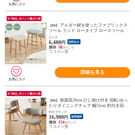
8/7時点_ポイント最大11倍
アルダー材を使ったファブリックス
【PR】
ツール ランド ロータイプ ロースツール ア
ルダー材 天然木 無垢材 ウッドスツール キ
ピンク
6,480
ッチンスツール おしゃれ 北欧 木製椅子 カ
円
送料込み
ウンタースツール【送料無料】
58
リコメン堂
詳細を見る
8/7時点_ポイント最大11倍
座面高39cm ひじ掛け付き 回転 ゆっ
【PR】
たりダイニングチェア 幅55cm 肘付き回転
ダイニングチェア お掃除ロボット対応 ロ
PVCブラック
16,980
ータイプ 天然木 ルンバブル ダイニング チ
円
送料無料
ェア パーソナルチェア 椅子 いす イス【送
154
リコメン堂
料無料】