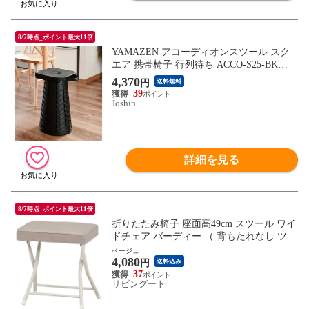
8/7時点_ポイント最大11倍
YAMAZEN アコーディオンスツール スク
エア 携帯椅子 行列待ち ACCO-S25-BK
【返品種別A】
4,370
円
送料無料
39
Joshin
詳細を見る
8/7時点_ポイント最大11倍
折りたたみ椅子 座面高49cm スツール ワイ
ドチェア バーディー （ 背もたれなし ツー
トン おしゃれ スリム チェア レザー調 フ
ベージュ
4,080
ァブリック 座面 ダイニング キッチン リビ
円
送料込み
ング デスク ） 【ベージュ】
37
リビングート