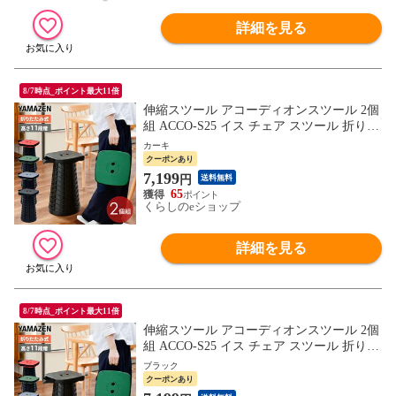
詳細を見る
8/7時点_ポイント最大11倍
伸縮スツール アコーディオンスツール 2個
組 ACCO-S25 イス チェア スツール 折りた
たみ 折りたたみチェア 折りたたみスツー
カーキ
ル 簡易チェア 簡易スツール 高さ調節 コン
クーポンあり
パクト おしゃれ 新生活 レジャー アウトド
7,199
円
送料無料
ア 完成品 山善 YAMAZEN 【送料無料】
65
くらしのeショップ
詳細を見る
8/7時点_ポイント最大11倍
伸縮スツール アコーディオンスツール 2個
組 ACCO-S25 イス チェア スツール 折りた
たみ 折りたたみチェア 折りたたみスツー
ブラック
ル 簡易チェア 簡易スツール 高さ調節 コン
クーポンあり
パクト おしゃれ 新生活 レジャー アウトド