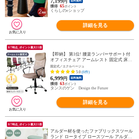
7,199
円
送料無料
ア 完成品 山善 YAMAZEN 【送料無料】
65
くらしのeショップ
詳細を見る
8/7時点_ポイント最大11倍
【即納】 第1位! 腰楽ランバーサポート付
オフィスチェア アームレスト 固定式 床傷
防止PUキャスター メッシュ ハイバック パ
固定式／エクルベージュ
ソコンチェア ワークチェア デスクチェア
5.0
(6件)
オフィスチェアー おしゃれ 65090108 〔エ
6,999
円
送料無料
クルベージュ〕
63
タンスのゲン Design the Future
詳細を見る
8/7時点_ポイント最大11倍
アルダー材を使ったファブリックスツール
ランド ロータイプ ロースツール アルダー