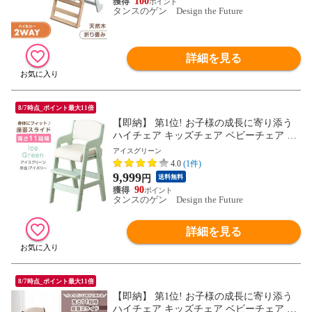
グレー〕【予約】8月下旬※8/31までに出荷
100
タンスのゲン Design the Future
予定
詳細を見る
8/7時点_ポイント最大11倍
【即納】 第1位! お子様の成長に寄り添う
ハイチェア キッズチェア ベビーチェア 高
さ調整 11段階 子供椅子 ダイニングチェア
アイスグリーン
ー 座面スライド 天然木 チェア 木製 子供
4.0
(1件)
用 椅子 入園 男の子 女の子 6510000143
9,999
円
送料無料
〔アイスグリーン〕
90
タンスのゲン Design the Future
詳細を見る
8/7時点_ポイント最大11倍
【即納】 第1位! お子様の成長に寄り添う
ハイチェア キッズチェア ベビーチェア 高