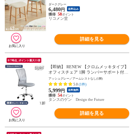
材 天然木 無垢材 ウッドスツール キッチン
ダークグレー
6,480
スツール おしゃれ 北欧 木製椅子 カウンタ
円
送料込み
ースツール【送料無料】
58
リコメン堂
詳細を見る
8/7時点_ポイント最大11倍
【即納】 RENEW 【クロムメッキタイプ】
オフィスチェア 1脚 ランバーサポート付
コンパクト ワークチェア メッシュ メッシ
アッシュグレー／アームレストなし(1脚)
ュバック 事務椅子 デスクチェア チェア 椅
5.0
(1件)
子 PCチェア パソコンチェアー 65090004
5,999
円
送料無料
〔アッシュグレー〕
54
タンスのゲン Design the Future
詳細を見る