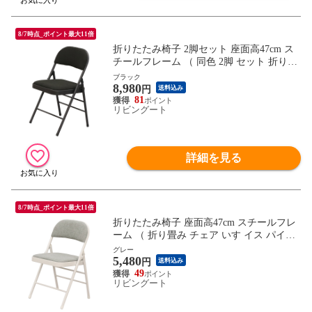
8/7時点_ポイント最大11倍
折りたたみ椅子 2脚セット 座面高47cm ス
チールフレーム （ 同色 2脚 セット 折り畳
み チェア いす イス パイプ椅子 デスクチ
ブラック
8,980
ェア ロータイプ 完成品 コンパクト 背もた
円
送料込み
れ おしゃれ ） 【ブラック】
81
リビングート
詳細を見る
8/7時点_ポイント最大11倍
折りたたみ椅子 座面高47cm スチールフレ
ーム （ 折り畳み チェア いす イス パイプ
椅子 デスクチェア ロータイプ 完成品 コン
グレー
5,480
パクト 背もたれ おしゃれ ） 【グレー】
円
送料込み
49
リビングート