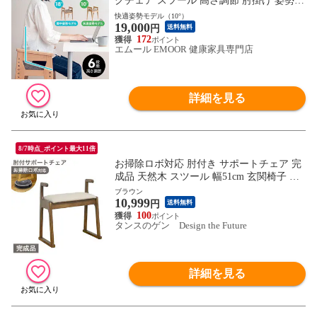
クチェア スツール 高さ調節 肘掛け 姿勢補
助 リビング オフィス 在宅 リモート デス
快適姿勢モデル（10°）
19,000
ク ワーク 勉強 学習 椅子 いす イス チェア
円
送料無料
腰掛け 猫背 前のめり 前傾 背筋 立ち座り
172
エムール EMOOR 健康家具専門店
サポート 大人 子供 高齢者 介護 送料無料
エムール
詳細を見る
8/7時点_ポイント最大11倍
お掃除ロボ対応 肘付き サポートチェア 完
成品 天然木 スツール 幅51cm 玄関椅子 木
製 立ち上がり補助 腰掛け椅子 肘掛け椅子
ブラウン
10,999
玄関 手すり付 高齢者 介護 介助 北欧 シン
円
送料無料
プル おしゃれ 母の日 父の日 敬老の日 235
100
タンスのゲン Design the Future
70257〔ブラウン〕
詳細を見る