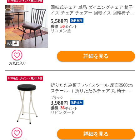
8/7時点_ポイント最大11倍
回転式チェア 単品 ダイニングチェア 椅子
イス チェア チェアー 回転イス 回転椅子
回転チェア PVC【送料無料】
5,580
円
送料無料
50
リコメン堂
詳細を見る
8/7時点_ポイント最大11倍
折りたたみ椅子 ハイスツール 座面高60cm
スチール （ 折りたたみチェア 丸 椅子 イ
ス カウンターチェア ハイチェア 完成品 折
ブラック
3,980
り畳み 簡易椅子 背もたれなし コンパクト
円
送料込み
北欧風 おしゃれ かわいい ベロア調 クッシ
36
リビングート
ョン ） 【ブラック】
詳細を見る