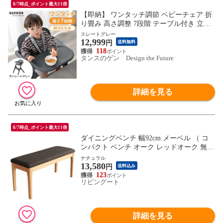
8/7時点_ポイント最大11倍
【即納】 ワンタッチ調節 ベビーチェア 折
り畳み 高さ調整 7段階 テーブル付き 立ち
上がり防止 ベルト ハイチェア グローアッ
スレートグレー
12,999
プチェア 足置き 子供 赤ちゃん ベビー お
円
送料無料
しゃれ 93000001〔スレートグレー〕
118
タンスのゲン Design the Future
詳細を見る
8/7時点_ポイント最大11倍
ダイニングベンチ 幅92cm メーベル （ コ
ンパクト ベンチ オーク レッドオーク 無垢
材 天然木 ナチュラル ブラウン ファブリッ
ナチュラル
13,580
ク 布張り 木目 北欧 モダン シンプル ）
円
送料込み
【ナチュラル】
123
リビングート
詳細を見る