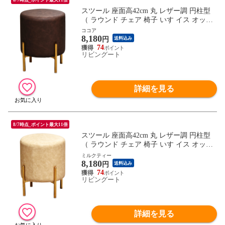
スツール 座面高42cm 丸 レザー調 円柱型
（ ラウンド チェア 椅子 いす イス オット
マン ドレッサーチェア 丸イス PUレザー
ココア
8,180
合皮 ゴールド アンティーク調 おしゃれ ）
円
送料込み
【ココア】
74
リビングート
詳細を見る
8/7時点_ポイント最大11倍
スツール 座面高42cm 丸 レザー調 円柱型
（ ラウンド チェア 椅子 いす イス オット
マン ドレッサーチェア 丸イス PUレザー
ミルクティー
8,180
合皮 ゴールド アンティーク調 おしゃれ ）
円
送料込み
【ミルクティー】
74
リビングート
詳細を見る