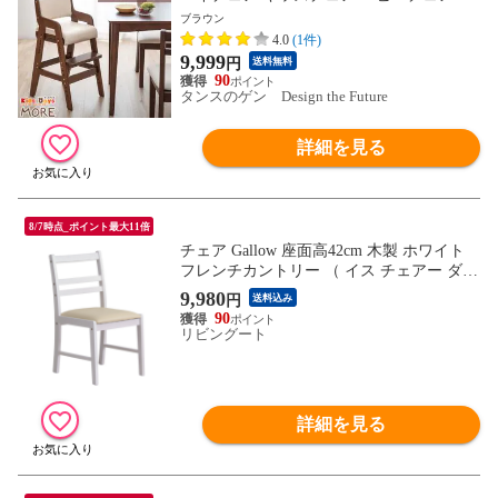
さ調整 11段階 子供椅子 ダイニングチェア
ブラウン
ー 座面スライド 天然木 チェア 木製 子供
4.0
(1件)
用 椅子 入園 男の子 女の子 6510000168
9,999
円
送料無料
〔ブラウン〕
90
タンスのゲン Design the Future
詳細を見る
8/7時点_ポイント最大11倍
チェア Gallow 座面高42cm 木製 ホワイト
フレンチカントリー （ イス チェアー ダイ
ニングチェアー ワークチェア デスクチェ
9,980
円
送料込み
ア 天然木 合皮レザー シンプル 白家具 北
90
欧風 おしゃれ 白 ）
リビングート
詳細を見る