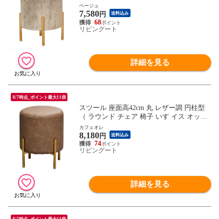
マン ドレッサーチェア 丸イス くすみカラ
ベージュ
7,580
ー ゴールド おしゃれ かわいい ） 【ベー
円
送料込み
ジュ】
68
リビングート
詳細を見る
8/7時点_ポイント最大11倍
スツール 座面高42cm 丸 レザー調 円柱型
（ ラウンド チェア 椅子 いす イス オット
マン ドレッサーチェア 丸イス PUレザー
カフェオレ
8,180
合皮 ゴールド アンティーク調 おしゃれ ）
円
送料込み
【カフェオレ】
74
リビングート
詳細を見る
8/7時点_ポイント最大11倍