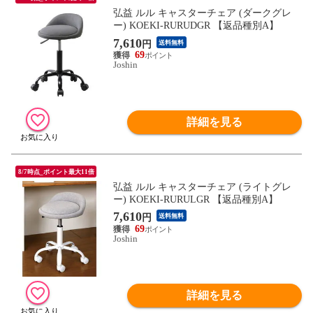
弘益 ルル キャスターチェア (ダークグレ
ー) KOEKI-RURUDGR 【返品種別A】
7,610
円
送料無料
69
Joshin
詳細を見る
8/7時点_ポイント最大11倍
弘益 ルル キャスターチェア (ライトグレ
ー) KOEKI-RURULGR 【返品種別A】
7,610
円
送料無料
69
Joshin
詳細を見る