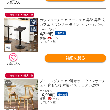
8/7時点_ポイント最大11倍
カウンターチェア バーチェア 昇降 昇降式
カフェ カウンター モダン おしゃれ バーチ
ェア バーチェアー チェアー ダイニングチ
オールブラック
4,299
ェアー ハイチェア イス カウンターチェア
円
送料込み
ー 椅子 いす ダイニングチェア スツール
39
リコメン堂
【Flusso】 【送料無料】
詳細を見る
8/7時点_ポイント最大11倍
ダイニングチェア 2脚セット ウィンザーチ
ェア 背もたれ 木製 イス チェア 天然木 お
しゃれ 北欧 カフェ ダイニング チェア チ
ナチュラル
16,990
ェアー 2点セット 肘なし 肘無し 食卓椅子
円
送料無料
2脚 コームバック おしゃれ【送料無料】
154
リコメン堂