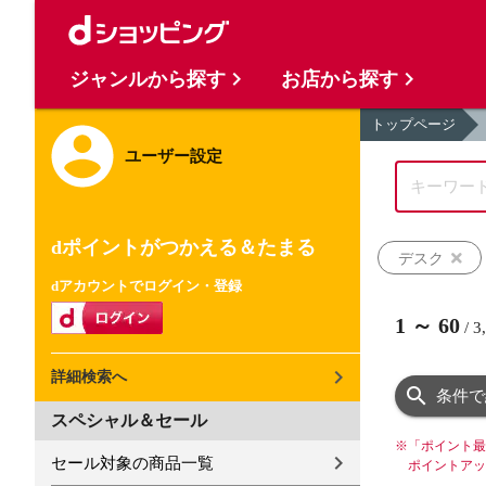
ジャンルから探す
お店から探す
トップページ
ユーザー設定
dポイントがつかえる＆たまる
デスク
dアカウントでログイン・登録
1
～
60
/
3
詳細検索へ
条件で
スペシャル＆セール
※
「ポイント最
セール対象の商品一覧
ポイントアッ