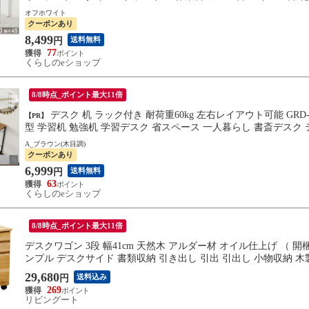
オフホワイト
クーポンあり
8,499
送料無料
円
77
くらしのeショップ
8/8時点_ポイント最大11倍
デスク 机 ラック付き 耐荷重60kg 左右レイアウト可能 GRD-1150 幅114 奥行52.5 高さ120cm パソコンデスク 棚付き 一体
【PR】
A_ブラウン(木目調)
クーポンあり
6,999
送料無料
円
63
くらしのeショップ
8/8時点_ポイント最大11倍
デスクワゴン 3段 幅41cm 天然木 アルダー材 オイル仕上げ （ 
ンプル デスクサイド 書類収納 引き出し 引出 引出し 小物収納 木
29,680
送料込み
円
269
リビングート