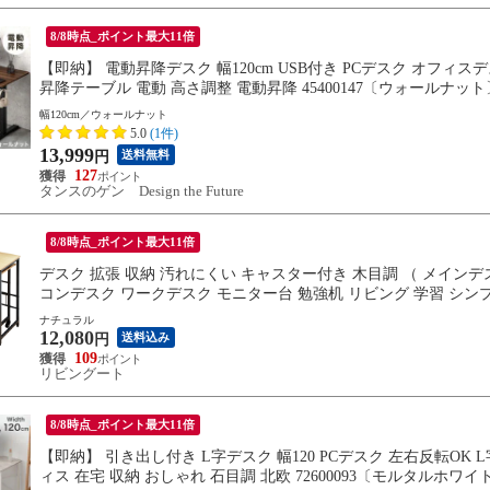
8/8時点_ポイント最大11倍
【即納】 電動昇降デスク 幅120cm USB付き PCデスク オフ
昇降テーブル 電動 高さ調整 電動昇降 45400147〔ウォールナット
幅120cm／ウォールナット
5.0
(1件)
13,999
送料無料
円
127
タンスのゲン Design the Future
8/8時点_ポイント最大11倍
デスク 拡張 収納 汚れにくい キャスター付き 木目調 （ メインデ
コンデスク ワークデスク モニター台 勉強机 リビング 学習 シン
ナチュラル
12,080
送料込み
円
109
リビングート
8/8時点_ポイント最大11倍
【即納】 引き出し付き L字デスク 幅120 PCデスク 左右反転OK
ィス 在宅 収納 おしゃれ 石目調 北欧 72600093〔モルタルホワイ