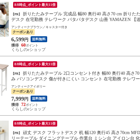
8/8時点_ポイント最大11倍
折りたたみテーブル 完成品 幅80 奥行40 高さ70 cm 折りたたみ テーブル 机 デスク 折りたたみデスク ミシン台 パソコン
【PR】
デスク 在宅勤務 テレワーク パタパタデスク 山善 YAMAZEN 【
アンティークブラウン／キャスター付き
クーポンあり
6,599
送料無料
円
60
くらしのeショップ
8/8時点_ポイント最大11倍
折りたたみテーブル 2口コンセント付き 幅80 奥行40 高さ70 EPST8040H 折りたたみデスク デスク テーブル 机 折りたた
【PR】
み パソコンデスク 傷が付きにくい コンセント 在宅勤務 テレワーク
無料】
アンティークアイボリー
クーポンあり
7,999
送料無料
円
72
くらしのeショップ
8/8時点_ポイント最大11倍
頑丈 デスク フラットデスク 机 幅120 奥行45 高さ70cm MFD-1245R シンプルデスク アジャスター付き パソコンデスク フ
【PR】