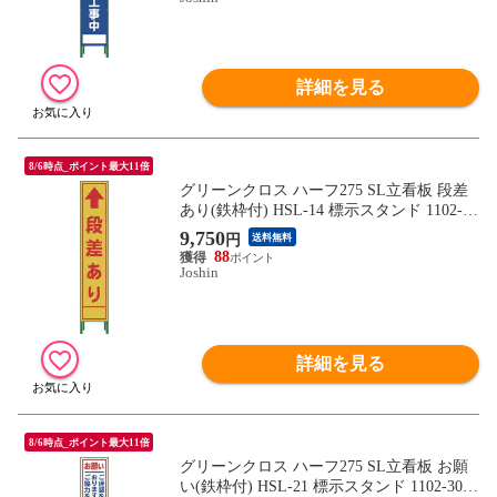
詳細を見る
8/6時点_ポイント最大11倍
グリーンクロス ハーフ275 SL立看板 段差
あり(鉄枠付) HSL-14 標示スタンド 1102-30
35-02 【返品種別B】
9,750
円
送料無料
88
Joshin
詳細を見る
8/6時点_ポイント最大11倍
グリーンクロス ハーフ275 SL立看板 お願
い(鉄枠付) HSL-21 標示スタンド 1102-3042