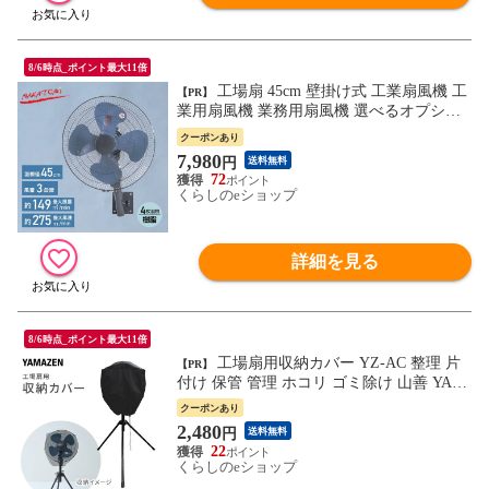
8/6時点_ポイント最大11倍
工場扇 45cm 壁掛け式 工業扇風機 工
【PR】
業用扇風機 業務用扇風機 選べるオプショ
ン 単管クランプ ミストキット TZW-45P 壁
クーポンあり
掛け扇風機 壁掛扇風機 工場用扇風機 大型
7,980
円
送料無料
サーキュレーター 換気 省エネ ナカトミ N
72
AKATOMI 【送料無料】
くらしのeショップ
詳細を見る
8/6時点_ポイント最大11倍
工場扇用収納カバー YZ-AC 整理 片
【PR】
付け 保管 管理 ホコリ ゴミ除け 山善 YAM
AZEN 【送料無料】
クーポンあり
2,480
円
送料無料
22
くらしのeショップ