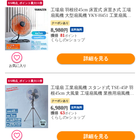
8/6時点_ポイント最大11倍
工場扇 羽根径45cm 床置式 床置き式 工場
扇風機 大型扇風機 YKY-H451 工業扇風機
業務用扇風機 サーキュレーター 工場用 工
クーポンあり
業用 扇風機 ガレージ 倉庫 アトリエ 体育
8,980
円
送料無料
館 スポーツ施設 銭湯 おしゃれ 山善 YAMA
81
ZEN 【送料無料】
くらしのeショップ
詳細を見る
8/6時点_ポイント最大11倍
工場扇 工業扇風機 スタンド式 TSE-45P 羽
根45cm 大風量 工場扇風機 業務用扇風機
送風 換気 暑さ 猛暑対策 TSE-45P アッシュ
クーポンあり
ブルー 大風量 省エネ 簡単設置 ナカトミ N
6,980
円
送料無料
AKATOMI 【送料無料】
63
くらしのeショップ
詳細を見る