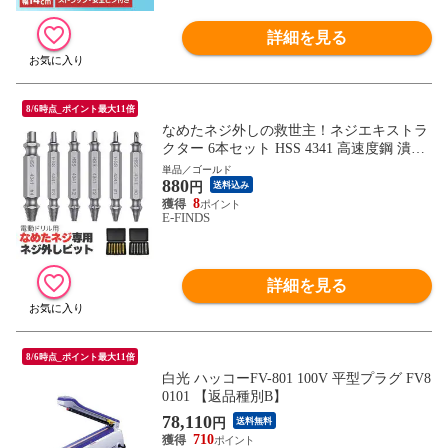
詳細を見る
8/6時点_ポイント最大11倍
なめたネジ外しの救世主！ネジエキストラ
クター 6本セット HSS 4341 高速度鋼 潰れ
たネジ/ボルト 抜き取り 逆タップ 電動ドリ
単品／ゴールド
880
ル対応 専用ケース付 ドライバー ねじ 回ら
円
送料込み
ない ネジ山 潰れた
8
E-FINDS
詳細を見る
8/6時点_ポイント最大11倍
白光 ハッコーFV-801 100V 平型プラグ FV8
0101 【返品種別B】
78,110
円
送料無料
710