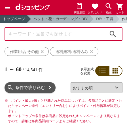
閲覧履歴
お気に入り
検索
カート
トップページ
ペット・花・ガーデニング・DIY
DIY・工具
作
検索
作業用品 その他
送料無料/送料込み
1
～
60
表示形式
/
14,541
件
を変更
リスト
グリッド
条件で絞り込む
※
「ポイント最大○倍」と記載された商品については、各商品ごとに設定され
たキャンペーン条件（エントリー含む）によりポイント付与倍率が決定し
ます。
ポイントアップの条件は各商品に設定されたキャンペーンにより異なりま
すので、詳細は各商品詳細ページよりご確認ください。