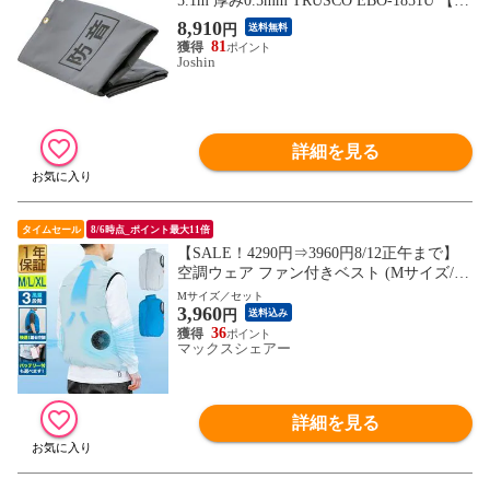
5.1m 厚み0.5mm TRUSCO EBO-1851U 【返
品種別B】
8,910
円
送料無料
81
Joshin
詳細を見る
タイムセール
8/6時点_ポイント最大11倍
【SALE！4290円⇒3960円8/12正午まで】
空調ウェア ファン付きベスト (Mサイズ/グ
レー/モバイルバッテリー付セット) 男女兼
Mサイズ／セット
3,960
用 空調ウェア 空調ファン付き 電動ファン
円
送料込み
付き USB電源供給 モバイルバッテリー対
36
マックスシェアー
応 熱中症対策 涼感 空調作業服 作業着 送
料無料
詳細を見る