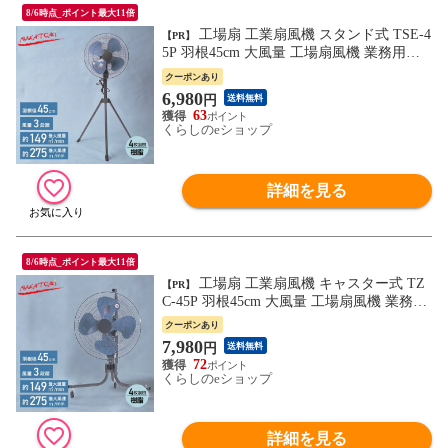
8/6時点_ポイント最大11倍
工場扇 工業扇風機 スタンド式 TSE-4
【PR】
5P 羽根45cm 大風量 工場扇風機 業務用扇
風機 送風 換気 暑さ 猛暑対策 TSE-45P ア
クーポンあり
ッシュブルー 大風量 省エネ 簡単設置 ナカ
6,980
円
送料無料
トミ NAKATOMI 【送料無料】
63
くらしのeショップ
詳細を見る
8/6時点_ポイント最大11倍
工場扇 工業扇風機 キャスター式 TZ
【PR】
C-45P 羽根45cm 大風量 工場扇風機 業務用
扇風機 送風 換気 暑さ 猛暑対策 TZC-45P
クーポンあり
アッシュブルー 大風量 簡単設置 ナカトミ
7,980
円
送料無料
NAKATOMI 【送料無料】
72
くらしのeショップ
詳細を見る