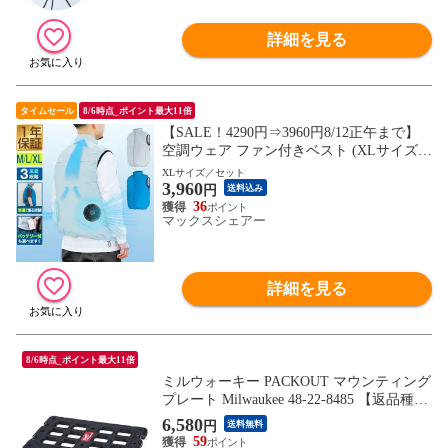
詳細を見る
タイムセール
8/6時点_ポイント最大11倍
【SALE！4290円⇒3960円8/12正午まで】
空調ウェア ファン付きベスト (XLサイズ/
グレー/モバイルバッテリー付セット) 男女
XLサイズ／セット
3,960
兼用 空調ウェア 空調ファン付き 電動ファ
円
送料込み
ン付き USB電源供給 モバイルバッテリー
36
マックスシェアー
対応 熱中症対策 涼感 空調作業服 作業着
送料無料
詳細を見る
8/6時点_ポイント最大11倍
ミルウォーキー PACKOUT マウンティング
プレート Milwaukee 48-22-8485 【返品種別
B】
6,580
円
送料無料
59