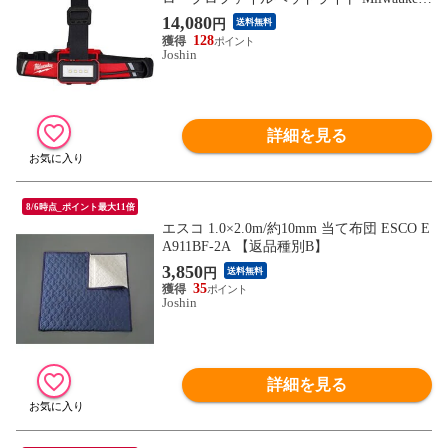
L4 HLRP-301 JP 【返品種別B】
14,080
円
送料無料
128
Joshin
詳細を見る
8/6時点_ポイント最大11倍
エスコ 1.0×2.0m/約10mm 当て布団 ESCO E
A911BF-2A 【返品種別B】
3,850
円
送料無料
35
Joshin
詳細を見る