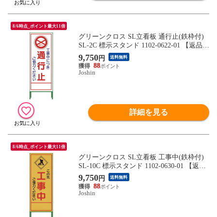
8/6時点_ポイント最大11倍
グリーンクロス SL立看板 通行止(鉄枠付)
SL-2C 標示スタンド 1102-0622-01 【返品種
別B】
9,750
円
送料無料
88
Joshin
詳細を見る
8/6時点_ポイント最大11倍
グリーンクロス SL立看板 工事中(鉄枠付)
SL-10C 標示スタンド 1102-0630-01 【返品
種別B】
9,750
円
送料無料
88
Joshin