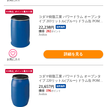
8/6時点_ポイント最大11倍
コダマ樹脂工業 パワードラム オープンタ
イプ 203リットル(ブルー) ドラム缶 POM-2
00 【返品種別B】
22,238
円
送料無料
202
Joshin
詳細を見る
8/6時点_ポイント最大11倍
コダマ樹脂工業 パワードラム オープンタ
イプ 220リットル(ブルー) ドラム缶 POM-2
20 【返品種別B】
21,657
円
送料無料
196
Joshin