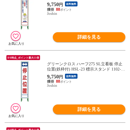
-02 【返品種別B】
9,750
円
送料無料
88
Joshin
詳細を見る
8/6時点_ポイント最大11倍
グリーンクロス ハーフ275 SL立看板 停止
位置(鉄枠付) HSL-23 標示スタンド 1102-30
44-02 【返品種別B】
9,750
円
送料無料
88
Joshin
詳細を見る
8/6時点_ポイント最大11倍