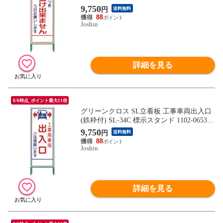
52-01 【返品種別B】
9,750
円
送料無料
88
Joshin
詳細を見る
8/6時点_ポイント最大11倍
グリーンクロス SL立看板 工事車両出入口
(鉄枠付) SL-34C 標示スタンド 1102-0653-0
1 【返品種別B】
9,750
円
送料無料
88
Joshin
詳細を見る