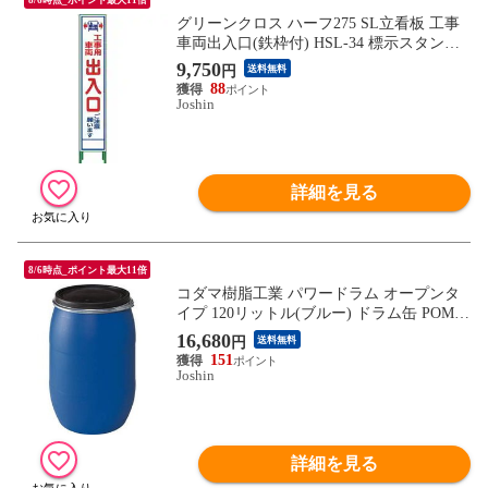
グリーンクロス ハーフ275 SL立看板 工事
車両出入口(鉄枠付) HSL-34 標示スタンド
1102-3053-02 【返品種別B】
9,750
円
送料無料
88
Joshin
詳細を見る
8/6時点_ポイント最大11倍
コダマ樹脂工業 パワードラム オープンタ
イプ 120リットル(ブルー) ドラム缶 POM-1
20 【返品種別B】
16,680
円
送料無料
151
Joshin
詳細を見る