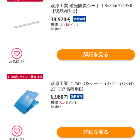
萩原工業 透光防炎シート 1.8×50m TOBSR
【返品種別B】
38,920
円
送料無料
353
Joshin
詳細を見る
8/6時点_ポイント最大11倍
萩原工業 ＃2500 OSシート 5.4×7.2m OS547
2T 【返品種別B】
6,980
円
送料無料
63
Joshin
詳細を見る