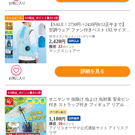
タイムセール
8/6時点_ポイント最大11倍
【SALE！2750円⇒2420円8/12正午まで】
空調ウェア ファン付きベスト (XLサイズ/
グレー/ウエア＆ファンのみ/バッテリー無)
XLサイズ／セット／バッテリー無
2,420
男女兼用 空調ウェア 空調ファン付き 電動
円
送料込み
ファン付き USB電源供給 モバイルバッテ
22
マックスシェアー
リー対応 熱中症対策 涼感 空調作業服 作業
着 送料無料
詳細を見る
8/6時点_ポイント最大11倍
オニヤンマ 虫除け 虫よけ 虫対策 安全ピン
付き ストラップ付き フィギュア リアル ト
ンボ おにやんま 鬼ヤンマ 虫よけ模型 ベラ
クーポンあり
ンダ 家庭菜園 屋外作業 HDL-3440
1,180
円
送料無料
10
アイリスオーヤマ公式通販サイト アイリスプ
ラザ