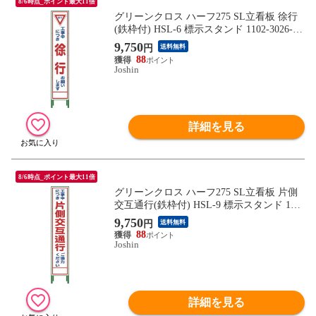
8/6時点_ポイント最大11倍
グリーンクロス ハーフ275 SL立看板 徐行
(鉄枠付) HSL-6 標示スタンド 1102-3026-02
【返品種別B】
9,750
円
送料無料
88
Joshin
詳細を見る
8/6時点_ポイント最大11倍
グリーンクロス ハーフ275 SL立看板 片側
交互通行(鉄枠付) HSL-9 標示スタンド 110
2-3029-02 【返品種別B】
9,750
円
送料無料
88
Joshin
詳細を見る