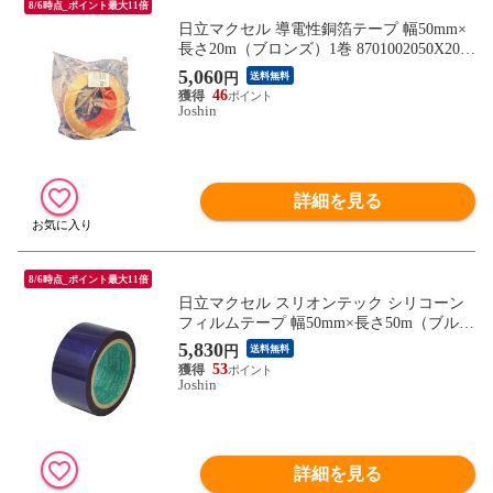
8/6時点_ポイント最大11倍
日立マクセル 導電性銅箔テープ 幅50mm×
長さ20m（ブロンズ）1巻 8701002050X20
【返品種別B】
5,060
円
送料無料
46
Joshin
詳細を見る
8/6時点_ポイント最大11倍
日立マクセル スリオンテック シリコーン
フィルムテープ 幅50mm×長さ50m（ブル
ー）1巻 表面保護テープ 626050-NB-20-50X
5,830
円
送料無料
50 【返品種別B】
53
Joshin
詳細を見る