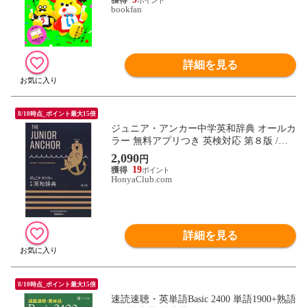
bookfan
詳細を見る
8/10時点_ポイント最大15倍
ジュニア・アンカー中学英和辞典 オールカ
ラー 無料アプリつき 英検対応 第８版 /羽
鳥博愛 永田博人
2,090
円
19
HonyaClub.com
詳細を見る
8/10時点_ポイント最大15倍
速読速聴・英単語Basic 2400 単語1900+熟語