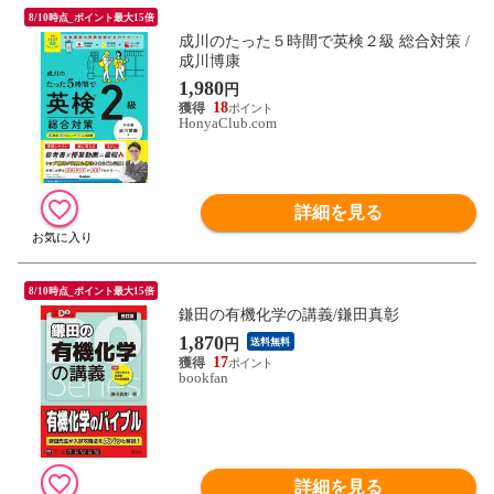
8/10時点_ポイント最大15倍
成川のたった５時間で英検２級 総合対策 /
成川博康
1,980
円
18
HonyaClub.com
詳細を見る
8/10時点_ポイント最大15倍
鎌田の有機化学の講義/鎌田真彰
1,870
円
送料無料
17
bookfan
詳細を見る