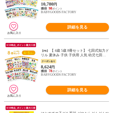
せいかつ めいろ そうぞう あんしょ…
10,780
円
98
BABYGOODS FACTORY
詳細を見る
8/10時点_ポイント最大15倍
【 4歳 5歳 8冊セット】 七田式知力ド
【PR】
リル 夏休み 子供 子供用 人気 幼児七田式
B5判 シルバーバック ちえ そうぞう みぎの
クーポンあり
う もじをならおう たしざん ひきざ…
8,624
円
78
BABYGOODS FACTORY
詳細を見る
8/10時点_ポイント最大15倍