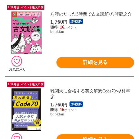
8/10時点_ポイント最大15倍
八澤のたった3時間で古文読解/八澤龍之介
1,760
円
送料無料
16
bookfan
詳細を見る
8/10時点_ポイント最大15倍
難関大に合格する英文解釈Code70/杉村年
彦
1,760
円
送料無料
16
bookfan