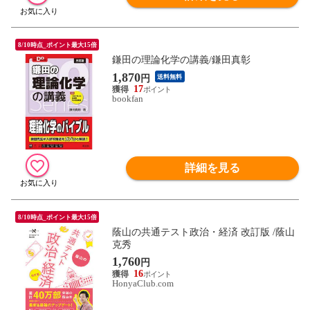
8/10時点_ポイント最大15倍
鎌田の理論化学の講義/鎌田真彰
1,870
円
送料無料
17
bookfan
詳細を見る
8/10時点_ポイント最大15倍
蔭山の共通テスト政治・経済 改訂版 /蔭山
克秀
1,760
円
16
HonyaClub.com