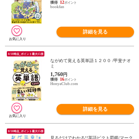
12
bookfan
詳細を見る
8/10時点_ポイント最大15倍
ながめて覚える英単語１２００ /甲斐ナオ
ミ
1,760
円
16
HonyaClub.com
詳細を見る
8/10時点_ポイント最大15倍
見るだけでわかる!!英語ピクト図鑑/マーク