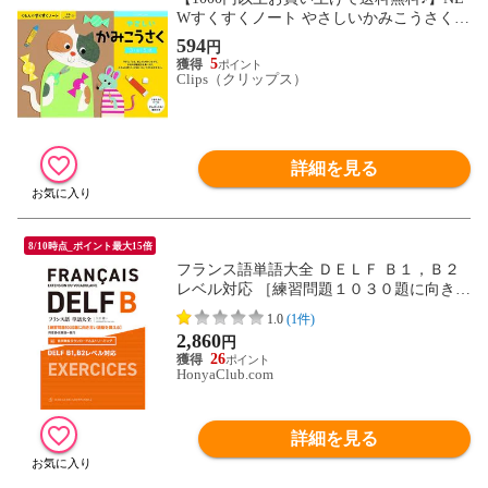
Wすくすくノート やさしいかみこうさく 3
～5歳向 ワークブック 教材 ドリル 子供 く
594
円
もん出版 - メール便発送
5
Clips（クリップス）
詳細を見る
8/10時点_ポイント最大15倍
フランス語単語大全 ＤＥＬＦ Ｂ１，Ｂ２
レベル対応 ［練習問題１０３０題に向き合
い語脳を鍛える］（同意語・反意語一覧
1.0
(1件)
付） /久松健一
2,860
円
26
HonyaClub.com
詳細を見る