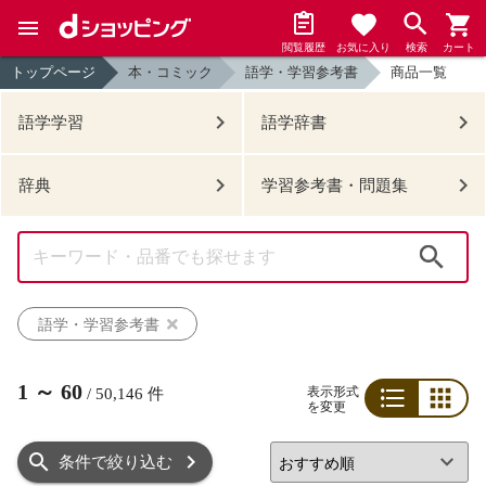
閲覧履歴
お気に入り
検索
カート
トップページ
本・コミック
語学・学習参考書
商品一覧
語学学習
語学辞書
辞典
学習参考書・問題集
検索
語学・学習参考書
1
～
60
表示形式
/
50,146
件
を変更
リスト
グリッド
条件で絞り込む