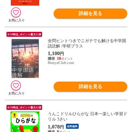
詳細を見る
8/10時点_ポイント最大15倍
全問ヒントつきでニガテでも解ける中学国
語読解 /学研プラス
1,100
円
10
HonyaClub.com
詳細を見る
8/10時点_ポイント最大15倍
うんこドリルひらがな 日本一楽しい学習ド
リル 3さい
1,078
円
送料無料
9