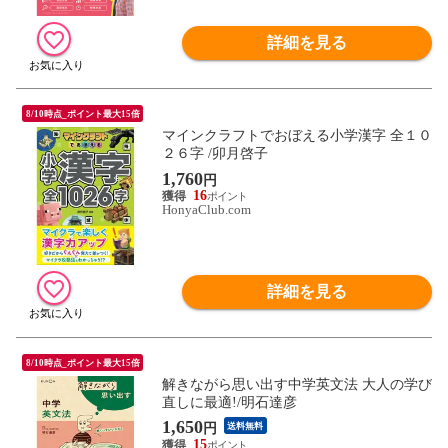
詳細を見る
8/10時点_ポイント最大15倍
マインクラフトでおぼえる小学漢字 全１０
２６字 /卯月啓子
1,760
円
16
HonyaClub.com
詳細を見る
8/10時点_ポイント最大15倍
解きながら思い出す中学英文法 大人の学び
直しに最適!/明石達彦
1,650
円
送料無料
15