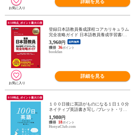
詳細を見る
8/10時点_ポイント最大15倍
登録日本語教員養成課程コアカリキュラム
完全攻略ガイド 日本語教員養成学習書/ヒ
ューマンアカデミー/伊藤健人/・著志賀玲
3,960
円
送料無料
子
36
bookfan
詳細を見る
8/10時点_ポイント最大15倍
１００日後に英語がものになる１日１０分
ネイティブ英語書き写し /ブレット・リン
ゼイ 井上麻衣
1,980
円
18
HonyaClub.com