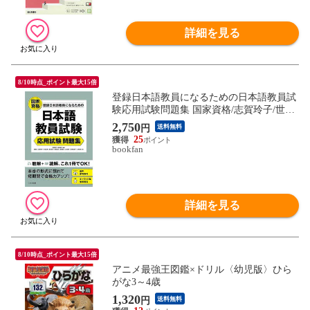
詳細を見る
8/10時点_ポイント最大15倍
登録日本語教員になるための日本語教員試
験応用試験問題集 国家資格/志賀玲子/世良
時子/猪塚元
2,750
円
送料無料
25
bookfan
詳細を見る
8/10時点_ポイント最大15倍
アニメ最強王図鑑×ドリル〈幼児版〉ひら
がな3～4歳
1,320
円
送料無料