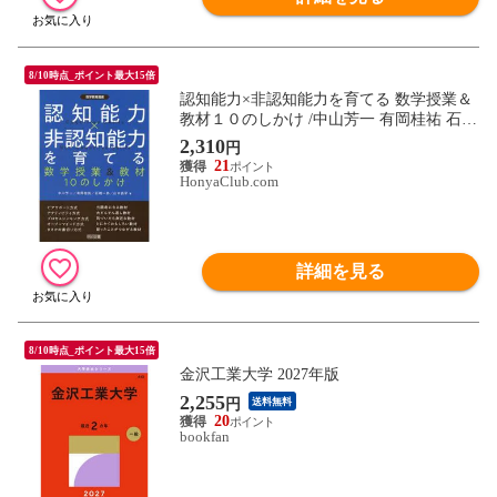
8/10時点_ポイント最大15倍
認知能力×非認知能力を育てる 数学授業＆
教材１０のしかけ /中山芳一 有岡桂祐 石橋
一昴
2,310
円
21
HonyaClub.com
詳細を見る
8/10時点_ポイント最大15倍
金沢工業大学 2027年版
2,255
円
送料無料
20
bookfan