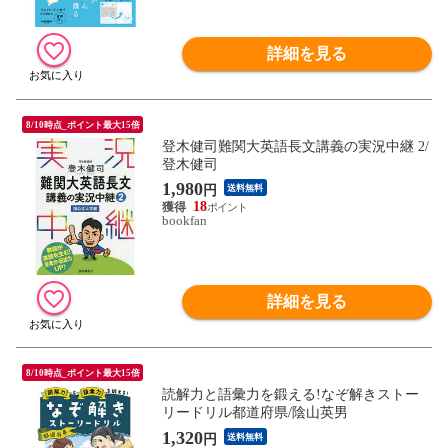
詳細を見る
8/10時点_ポイント最大15倍
登木健司難関大英語長文講義の実況中継 2/
登木健司
1,980
円
送料無料
18
bookfan
詳細を見る
8/10時点_ポイント最大15倍
読解力と語彙力を鍛える!なぞ解きストー
リードリル都道府県/陰山英男
1,320
円
送料無料