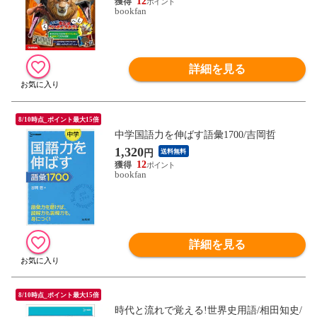
12
bookfan
詳細を見る
8/10時点_ポイント最大15倍
中学国語力を伸ばす語彙1700/吉岡哲
1,320
円
送料無料
12
bookfan
詳細を見る
8/10時点_ポイント最大15倍
時代と流れで覚える!世界史用語/相田知史/