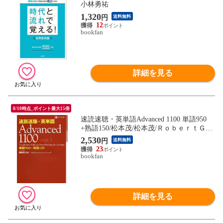
小林勇祐
1,320
円
送料無料
12
bookfan
詳細を見る
8/10時点_ポイント最大15倍
速読速聴・英単語Advanced 1100 単語950
+熟語150/松本茂/松本茂/ＲｏｂｅｒｔＧａ
ｙｎｏｒ
2,530
円
送料無料
23
bookfan
詳細を見る