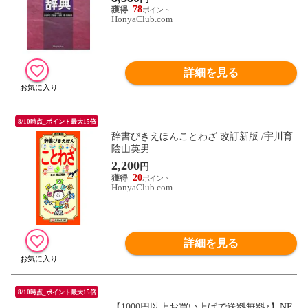
78
HonyaClub.com
詳細を見る
8/10時点_ポイント最大15倍
辞書びきえほんことわざ 改訂新版 /宇川育
陰山英男
2,200
円
20
HonyaClub.com
詳細を見る
8/10時点_ポイント最大15倍
【1000円以上お買い上げで送料無料♪】NE