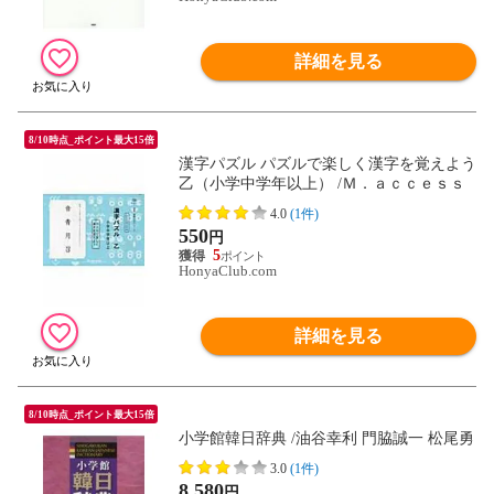
詳細を見る
8/10時点_ポイント最大15倍
漢字パズル パズルで楽しく漢字を覚えよう
乙（小学中学年以上） /Ｍ．ａｃｃｅｓｓ
4.0
(1件)
550
円
5
HonyaClub.com
詳細を見る
8/10時点_ポイント最大15倍
小学館韓日辞典 /油谷幸利 門脇誠一 松尾勇
3.0
(1件)
8,580
円