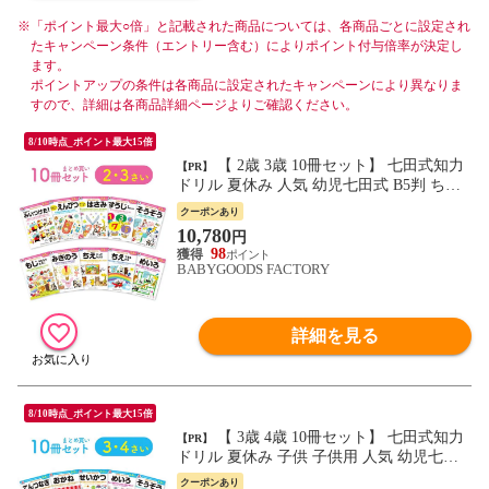
※
「ポイント最大○倍」と記載された商品については、各商品ごとに設定され
たキャンペーン条件（エントリー含む）によりポイント付与倍率が決定し
ます。
ポイントアップの条件は各商品に設定されたキャンペーンにより異なりま
すので、詳細は各商品詳細ページよりご確認ください。
8/10時点_ポイント最大15倍
【 2歳 3歳 10冊セット】 七田式知力
【PR】
ドリル 夏休み 人気 幼児七田式 B5判 ちえ
やってみよう めいろ もじをならうまえに
クーポンあり
すうじをおぼえよう そうぞう まちが…
10,780
円
98
BABYGOODS FACTORY
詳細を見る
8/10時点_ポイント最大15倍
【 3歳 4歳 10冊セット】 七田式知力
【PR】
ドリル 夏休み 子供 子供用 人気 幼児七田
式 B5判 シルバーバック てんつなぎ おかね
クーポンあり