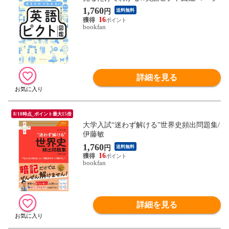
1,760
円
送料無料
16
bookfan
詳細を見る
8/10時点_ポイント最大15倍
大学入試“迷わず解ける”世界史頻出問題集/
伊藤敏
1,760
円
送料無料
16
bookfan
詳細を見る