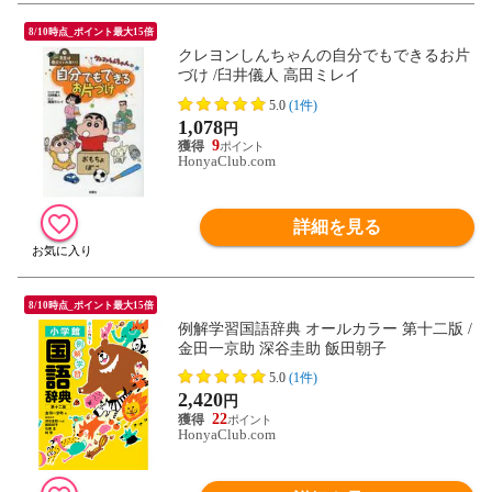
8/10時点_ポイント最大15倍
クレヨンしんちゃんの自分でもできるお片
づけ /臼井儀人 高田ミレイ
5.0
(1件)
1,078
円
9
HonyaClub.com
詳細を見る
8/10時点_ポイント最大15倍
例解学習国語辞典 オールカラー 第十二版 /
金田一京助 深谷圭助 飯田朝子
5.0
(1件)
2,420
円
22
HonyaClub.com