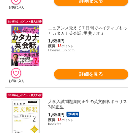
詳細を見る
8/10時点_ポイント最大15倍
ニュアンス覚えて７日間でネイティブもっ
とカタカナ英会話 /甲斐ナオミ
1,650
円
15
HonyaClub.com
詳細を見る
8/10時点_ポイント最大15倍
大学入試問題集関正生の英文解釈ポラリス
2/関正生
1,650
円
送料無料
15
bookfan