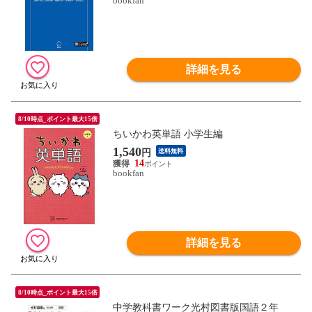
bookfan
詳細を見る
8/10時点_ポイント最大15倍
ちいかわ英単語 小学生編
1,540
円
送料無料
14
bookfan
詳細を見る
8/10時点_ポイント最大15倍
中学教科書ワーク光村図書版国語２年