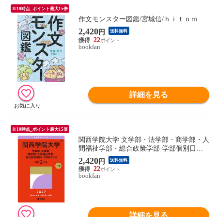
8/10時点_ポイント最大15倍
作文モンスター図鑑/宮城信/ｈｉｔｏｍ
2,420
円
送料無料
22
bookfan
詳細を見る
8/10時点_ポイント最大15倍
関西学院大学 文学部・法学部・商学部・人
間福祉学部・総合政策学部-学部個別日程 2
027年版
2,420
円
送料無料
22
bookfan
詳細を見る