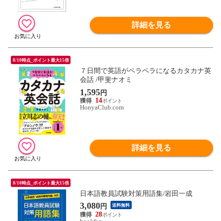
詳細を見る
8/10時点_ポイント最大15倍
７日間で英語がペラペラになるカタカナ英
会話 /甲斐ナオミ
1,595
円
14
HonyaClub.com
詳細を見る
8/10時点_ポイント最大15倍
日本語教員試験対策用語集/岩田一成
3,080
円
送料無料
28