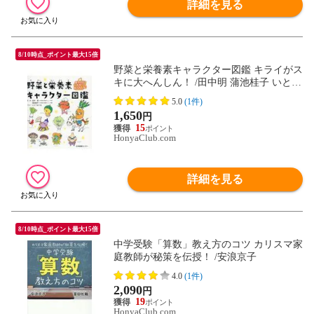
詳細を見る
8/10時点_ポイント最大15倍
野菜と栄養素キャラクター図鑑 キライがス
キに大へんしん！ /田中明 蒲池桂子 いとう
みつる
5.0
(1件)
1,650
円
15
HonyaClub.com
詳細を見る
8/10時点_ポイント最大15倍
中学受験「算数」教え方のコツ カリスマ家
庭教師が秘策を伝授！ /安浪京子
4.0
(1件)
2,090
円
19
HonyaClub.com