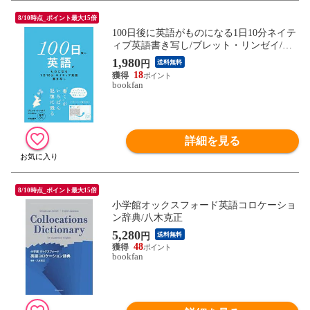
8/10時点_ポイント最大15倍
100日後に英語がものになる1日10分ネイテ
ィブ英語書き写し/ブレット・リンゼイ/井
上麻衣
1,980
円
送料無料
18
bookfan
詳細を見る
8/10時点_ポイント最大15倍
小学館オックスフォード英語コロケーショ
ン辞典/八木克正
5,280
円
送料無料
48
bookfan