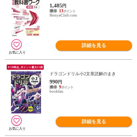
1,485
円
13
HonyaClub.com
詳細を見る
8/10時点_ポイント最大15倍
ドラゴンドリル小2文章読解のまき
990
円
9
bookfan
詳細を見る