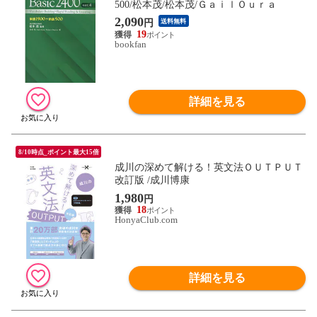
500/松本茂/松本茂/ＧａｉｌＯｕｒａ
2,090
円
送料無料
19
bookfan
詳細を見る
8/10時点_ポイント最大15倍
成川の深めて解ける！英文法ＯＵＴＰＵＴ
改訂版 /成川博康
1,980
円
18
HonyaClub.com
詳細を見る