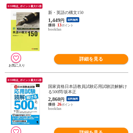
8/10時点_ポイント最大15倍
新・英語の構文150
1,449
円
送料無料
13
bookfan
詳細を見る
8/10時点_ポイント最大15倍
国家資格日本語教員試験応用試験読解解け
る500問/坂本正
2,860
円
送料無料
26
bookfan
詳細を見る