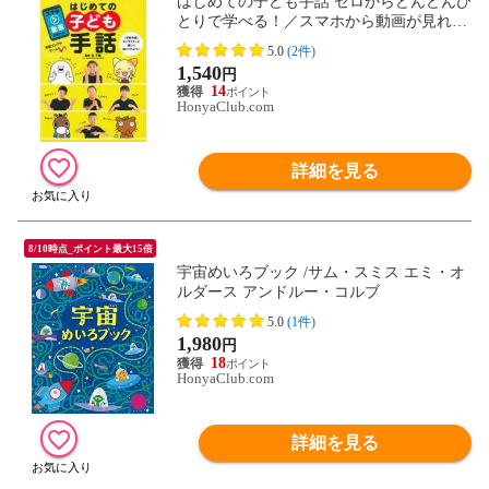
はじめての子ども手話 ゼロからどんどんひ
とりで学べる！／スマホから動画が見れ
る！ /谷千春
5.0
(2件)
1,540
円
14
HonyaClub.com
詳細を見る
8/10時点_ポイント最大15倍
宇宙めいろブック /サム・スミス エミ・オ
ルダース アンドルー・コルブ
5.0
(1件)
1,980
円
18
HonyaClub.com
詳細を見る