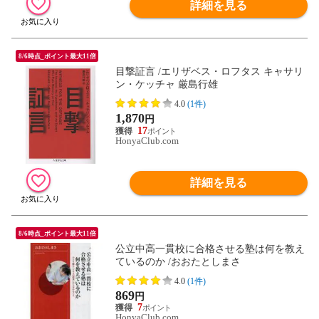
詳細を見る
8/6時点_ポイント最大11倍
目撃証言 /エリザベス・ロフタス キャサリ
ン・ケッチャ 厳島行雄
4.0
(1件)
1,870
円
17
HonyaClub.com
詳細を見る
8/6時点_ポイント最大11倍
公立中高一貫校に合格させる塾は何を教え
ているのか /おおたとしまさ
4.0
(1件)
869
円
7
HonyaClub.com