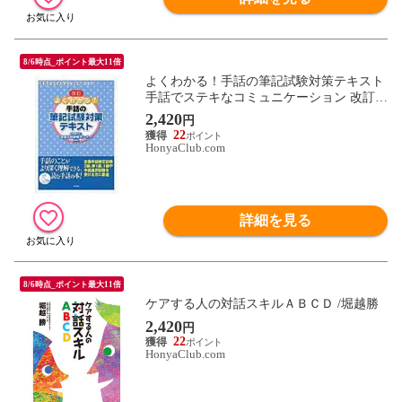
8/6時点_ポイント最大11倍
よくわかる！手話の筆記試験対策テキスト
手話でステキなコミュニケーション 改訂 /
全国手話研修センター
2,420
円
22
HonyaClub.com
詳細を見る
8/6時点_ポイント最大11倍
ケアする人の対話スキルＡＢＣＤ /堀越勝
2,420
円
22
HonyaClub.com