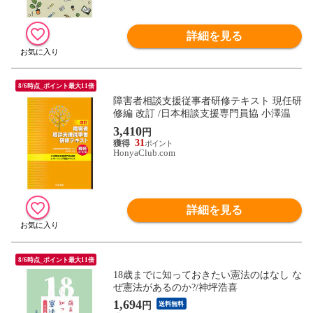
詳細を見る
8/6時点_ポイント最大11倍
障害者相談支援従事者研修テキスト 現任研
修編 改訂 /日本相談支援専門員協 小澤温
3,410
円
31
HonyaClub.com
詳細を見る
8/6時点_ポイント最大11倍
18歳までに知っておきたい憲法のはなし な
ぜ憲法があるのか?/神坪浩喜
1,694
円
送料無料