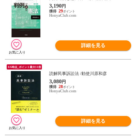
3,190
円
29
HonyaClub.com
詳細を見る
8/6時点_ポイント最大11倍
読解民事訴訟法 /勅使川原和彦
3,080
円
28
HonyaClub.com
詳細を見る