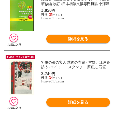
研修編 改訂 /日本相談支援専門員協 小澤温
3,850
円
35
HonyaClub.com
詳細を見る
8/6時点_ポイント最大11倍
将軍の都の客人 越後の寺娘・常野、江戸を
訪う /エイミー・スタンリー 原直史 石垣賀
子
3,740
円
34
HonyaClub.com
詳細を見る