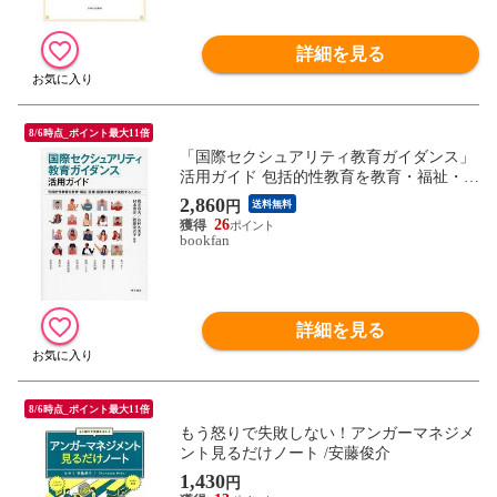
詳細を見る
8/6時点_ポイント最大11倍
「国際セクシュアリティ教育ガイダンス」
活用ガイド 包括的性教育を教育・福祉・医
療・保健の現場で実践するために/浅井春夫
2,860
円
送料無料
26
bookfan
詳細を見る
8/6時点_ポイント最大11倍
もう怒りで失敗しない！アンガーマネジメ
ント見るだけノート /安藤俊介
1,430
円