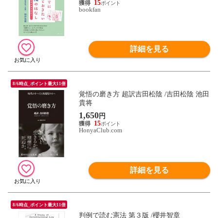
15
bookfan
詳細を見る
8/6時点_ポイント最大11倍
覚悟の磨き方 超訳吉田松陰 /吉田松陰 池田
貴将
1,650
円
15
HonyaClub.com
詳細を見る
8/6時点_ポイント最大11倍
判例で読む憲法 第３版 /櫻井智章