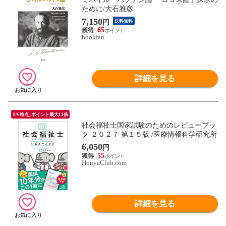
ために/大石雅彦
7,150
円
送料無料
65
bookfan
詳細を見る
8/6時点_ポイント最大11倍
社会福祉士国家試験のためのレビューブッ
ク ２０２７ 第１５版 /医療情報科学研究所
6,050
円
55
HonyaClub.com
詳細を見る