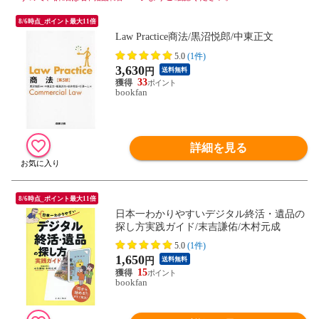
8/6時点_ポイント最大11倍
Law Practice商法/黒沼悦郎/中東正文
5.0
(1件)
3,630
円
送料無料
33
bookfan
詳細を見る
8/6時点_ポイント最大11倍
日本一わかりやすいデジタル終活・遺品の
探し方実践ガイド/末吉謙佑/木村元成
5.0
(1件)
1,650
円
送料無料
15
bookfan