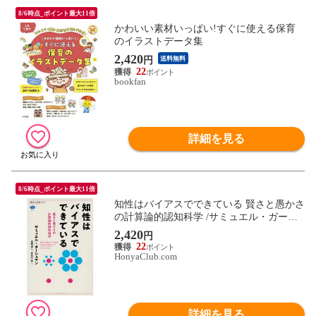
8/6時点_ポイント最大11倍
かわいい素材いっぱい!すぐに使える保育
のイラストデータ集
2,420
円
送料無料
22
bookfan
詳細を見る
8/6時点_ポイント最大11倍
知性はバイアスでできている 賢さと愚かさ
の計算論的認知科学 /サミュエル・ガーシ
ュ 高橋達二 長谷川珈
2,420
円
22
HonyaClub.com
詳細を見る