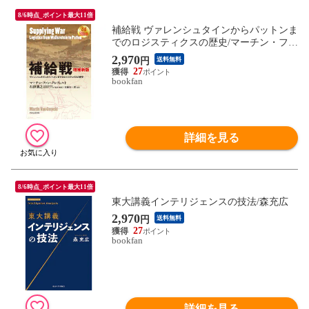
8/6時点_ポイント最大11倍
補給戦 ヴァレンシュタインからパットンま
でのロジスティクスの歴史/マーチン・ファ
ン・クレフェルト/石津朋之/・解説佐藤佐
2,970
円
送料無料
三郎
27
bookfan
詳細を見る
8/6時点_ポイント最大11倍
東大講義インテリジェンスの技法/森充広
2,970
円
送料無料
27
bookfan
詳細を見る