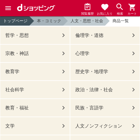
閲覧履歴
お気に入り
検索
カート
トップページ
本・コミック
人文・思想・社会
商品一覧
哲学・思想
倫理学・道徳
宗教・神話
心理学
教育学
歴史学・地理学
社会科学
政治・法律・社会
教育・福祉
民族・言語学
文学
人文ノンフィクション