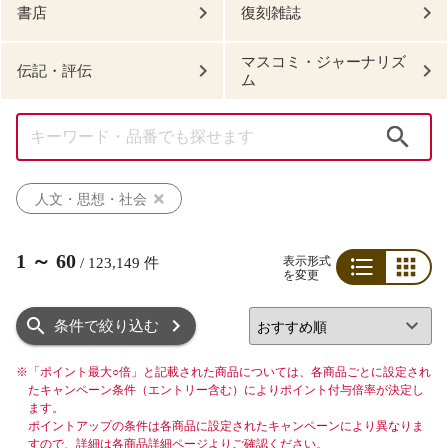
書店
復刻雑誌
マスコミ・ジャーナリズ
伝記・評伝
ム
検索
人文・思想・社会
1
～
60
表示形式
/
123,149
件
を変更
リスト
グリッド
条件で絞り込む
※
「ポイント最大○倍」と記載された商品については、各商品ごとに設定され
たキャンペーン条件（エントリー含む）によりポイント付与倍率が決定し
ます。
ポイントアップの条件は各商品に設定されたキャンペーンにより異なりま
すので、詳細は各商品詳細ページよりご確認ください。