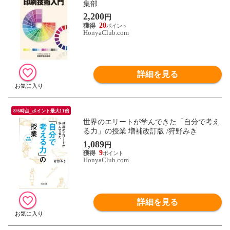
集部
2,200
円
20
HonyaClub.com
詳細を見る
8/6時点_ポイント最大11倍
世界のエリートが学んできた「自分で考え
る力」の授業 増補改訂版 /狩野みき
1,089
円
9
HonyaClub.com
詳細を見る