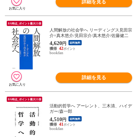
詳細を見る
8/6時点_ポイント最大11倍
人間解放の社会学へ リーディングス見田宗
介=真木悠介/見田宗介/真木悠介/佐藤健二
4,620
円
送料無料
42
bookfan
詳細を見る
8/6時点_ポイント最大11倍
活動的哲学へ アーレント、三木清、ハイデ
ガー/森一郎
4,510
円
送料無料
41
bookfan