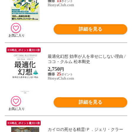
13
HonyaClub.com
詳細を見る
8/6時点_ポイント最大11倍
最適化幻想 効率が人を幸せにしない理由 /
ココ・クルム 松本剛史
2,750
円
25
HonyaClub.com
詳細を見る
8/6時点_ポイント最大11倍
カイロの死せる精霊/Ｐ．ジェリ・クラー