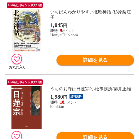
8/6時点_ポイント最大11倍
いちばんわかりやすい北欧神話 /杉原梨江
子
1,045
円
9
HonyaClub.com
詳細を見る
8/6時点_ポイント最大11倍
うちのお寺は日蓮宗/小松事務所/藤井正雄
1,980
円
送料無料
18
bookfan
詳細を見る