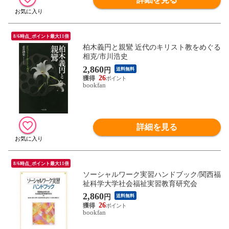
8/6時点_ポイント最大11倍
柏木義円と親鸞 近代のキリスト教をめぐる
相克/市川浩史
2,860
円
送料無料
26
bookfan
詳細を見る
8/6時点_ポイント最大11倍
ソーシャルワーク実習ハンドブック/関西福
祉科学大学社会福祉実習教育研究会
2,860
円
送料無料
26
bookfan