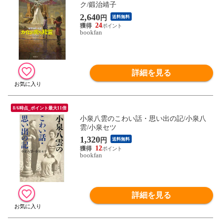
ク/鍛治靖子
2,640
円
送料無料
24
bookfan
詳細を見る
8/6時点_ポイント最大11倍
小泉八雲のこわい話・思い出の記/小泉八
雲/小泉セツ
1,320
円
送料無料
12
bookfan
詳細を見る