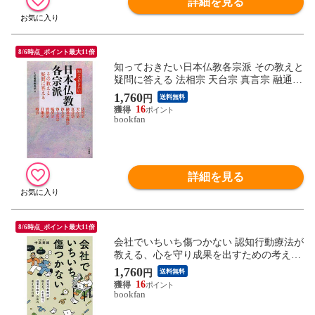
詳細を見る
8/6時点_ポイント最大11倍
知っておきたい日本仏教各宗派 その教えと
疑問に答える 法相宗 天台宗 真言宗 融通念
佛宗 浄土宗 浄土真宗 臨済宗 曹洞宗 日蓮
1,760
円
送料無料
16
bookfan
詳細を見る
8/6時点_ポイント最大11倍
会社でいちいち傷つかない 認知行動療法が
教える、心を守り成果を出すための考え方
と行動/中島美鈴
1,760
円
送料無料
16
bookfan