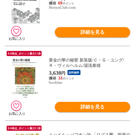
小里佳嵩
69
HonyaClub.com
詳細を見る
8/6時点_ポイント最大11倍
黄金の華の秘密 新装版/Ｃ・Ｇ・ユング/
Ｒ・ヴィルヘルム/湯浅泰雄
3,630
円
送料無料
33
bookfan
詳細を見る
8/6時点_ポイント最大11倍
ミハイル・バフチン論 「ロゴス圏」探求の