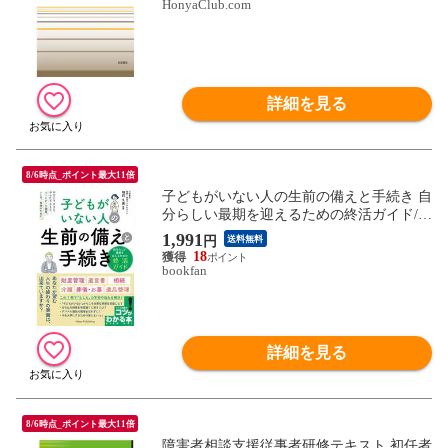
HonyaClub.com
詳細を見る
8/6時点_ポイント最大11倍
子どもがいない人の生前の備えと手続き 自
分らしい最期を迎えるための終活ガイド/明
石久美
1,991
円
送料無料
18
bookfan
詳細を見る
8/6時点_ポイント最大11倍
障害者相談支援従事者研修テキスト 初任者