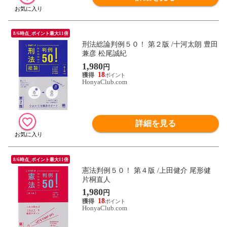
8/6時点_ポイント最大11倍
刑法総論判例５０！ 第２版 /十河太朗 豊田
兼彦 松尾誠紀
1,980
円
18
HonyaClub.com
詳細を見る
8/6時点_ポイント最大11倍
憲法判例５０！ 第４版 /上田健介 尾形健
片桐直人
1,980
円
18
HonyaClub.com