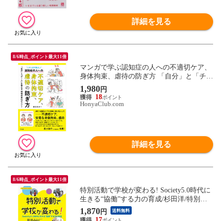
詳細を見る
8/6時点_ポイント最大11倍
マンガで学ぶ認知症の人への不適切ケア、
身体拘束、虐待の防ぎ方 「自分」と「チー
ム」を整える現場改善のポイント /高口光
1,980
円
子
18
HonyaClub.com
詳細を見る
8/6時点_ポイント最大11倍
特別活動で学校が変わる! Society5.0時代に
生きる“協働”する力の育成/杉田洋/特別活
動希望の会
1,870
円
送料無料
17