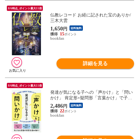
8/6時点_ポイント最大11倍
仏教レコード お経に記された宝のありか/
三木大雲
1,650
円
送料無料
15
bookfan
詳細を見る
8/6時点_ポイント最大11倍
発達が気になる子への「声かけ」と「問い
かけ」 肯定形×疑問形「言葉かけ」で子ど
もの力を伸ばす/増田謙太郎
2,486
円
送料無料
22
bookfan