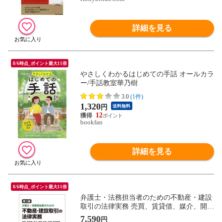
詳細を見る
8/6時点_ポイント最大11倍
やさしくわかるはじめての手話 オールカラ
ー/手話教室華乃樹
3.0
(1件)
1,320
円
送料無料
12
bookfan
詳細を見る
8/6時点_ポイント最大11倍
弁護士・法務担当者のための不動産・建設
取引の法律実務 売買、賃貸借、媒介、開
発、設計・監理、建設請負 第２版 /富田裕
7,590
円