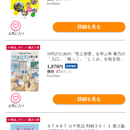
bookfan
詳細を見る
8/6時点_ポイント最大11倍
10代のための「性と加害」を学ぶ本 暴力の
「入口」「根っこ」「しくみ」を知る包括
的性教育マンガ/櫻井裕子/斉藤章佳/イゴカ
1,870
円
送料無料
オリ
17
bookfan
詳細を見る
8/6時点_ポイント最大11倍
ＳＴＡＲＴ ＵＰ民法 判例３０！ １ 第２版