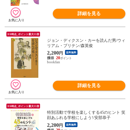
詳細を見る
8/6時点_ポイント最大11倍
ジョン・ディクスン・カーを読んだ男/ウィ
リアム・ブリテン/森英俊
2,200
円
送料無料
20
bookfan
詳細を見る
8/6時点_ポイント最大11倍
特別活動で学校を楽しくする45のヒント 笑
顔あふれる学校にしよう!/安部恭子
2,200
円
送料無料