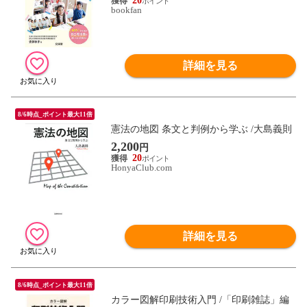
20
bookfan
詳細を見る
8/6時点_ポイント最大11倍
憲法の地図 条文と判例から学ぶ /大島義則
2,200
円
20
HonyaClub.com
詳細を見る
8/6時点_ポイント最大11倍
カラー図解印刷技術入門 /「印刷雑誌」編