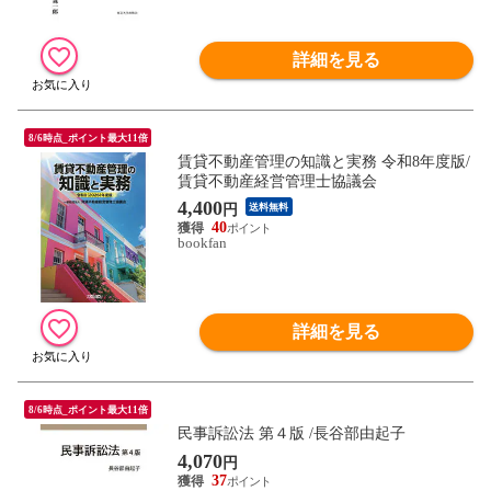
詳細を見る
8/6時点_ポイント最大11倍
賃貸不動産管理の知識と実務 令和8年度版/
賃貸不動産経営管理士協議会
4,400
円
送料無料
40
bookfan
詳細を見る
8/6時点_ポイント最大11倍
民事訴訟法 第４版 /長谷部由起子
4,070
円
37