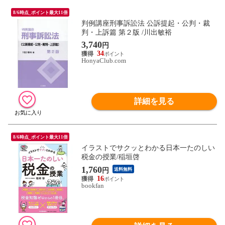
8/6時点_ポイント最大11倍
判例講座刑事訴訟法 公訴提起・公判・裁
判・上訴篇 第２版 /川出敏裕
3,740
円
34
HonyaClub.com
詳細を見る
8/6時点_ポイント最大11倍
イラストでサクッとわかる日本一たのしい
税金の授業/稲垣啓
1,760
円
送料無料
16
bookfan