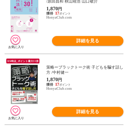
/原田昌和 秋山靖浩 山口敬介
1,870
円
17
HonyaClub.com
詳細を見る
8/6時点_ポイント最大11倍
策略ーブラックトーク術 子どもを騙す話し
方 /中村健一
1,870
円
17
HonyaClub.com
詳細を見る