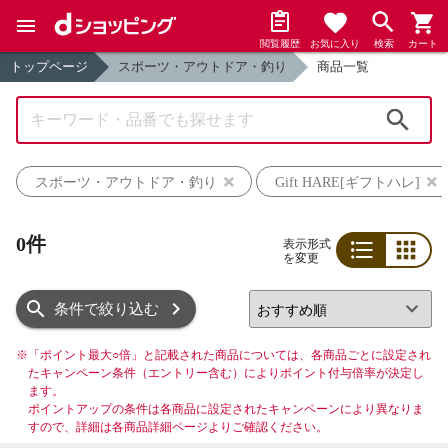
閲覧履歴
お気に入り
検索
カート
トップページ
スポーツ・アウトドア・釣り
商品一覧
検索
スポーツ・アウトドア・釣り
Gift HARE[ギフトハレ]
0件
表示形式
を変更
リスト
グリッド
条件で絞り込む
※
「ポイント最大○倍」と記載された商品については、各商品ごとに設定され
たキャンペーン条件（エントリー含む）によりポイント付与倍率が決定し
ます。
ポイントアップの条件は各商品に設定されたキャンペーンにより異なりま
すので、詳細は各商品詳細ページよりご確認ください。