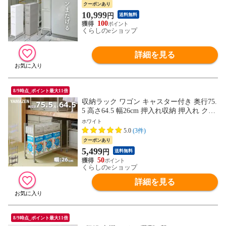
水パン 防水パン対応 収納 ランドリー収納
クーポンあり
すき間収納 隙間収納 すきま収納 スリム 洗
10,999
円
送料無料
濯機ラック 洗面所 洗濯機横 【送料無料】
100
くらしのeショップ
詳細を見る
8/9時点_ポイント最大11倍
収納ラック ワゴン キャスター付き 奥行75.
5 高さ64.5 幅26cm 押入れ収納 押入れ クロ
ーゼット 階段下バッグ ランドセル ペット
ホワイト
ボトルボトル 収納 収納家具 前後 引き出し
5.0
(3件)
YAMAZEN 【送料無料】
クーポンあり
5,499
円
送料無料
50
くらしのeショップ
詳細を見る
8/9時点_ポイント最大11倍