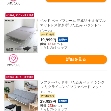
8/9時点_ポイント最大11倍
ベッド ベッドフレーム 完成品 セミダブル
マットレス付き 折りたたみ パタントベッ
ド PB-12195U 折りたたみベッド 並べる 連
グレージュ
結 ぱたんとベッド 折り畳み SD収納 組立
クーポンあり
不要 山善 YAMAZEN 【送料無料】
19,999
円
送料無料
181
くらしのeショップ
詳細を見る
8/9時点_ポイント最大11倍
ソファーベッド 折りたたみベッド シング
ル リクライニング ソファベッド マットレ
ス付き 収納 折り畳みベッド 折りたたみベ
グレージュ
ット シングルベッド 折りたたみ 折り畳み
クーポンあり
コンパクト 簡易ベッド 新生活 おしゃれ 山
29,999
円
送料無料
善 YAMAZEN 【送料無料】
272
くらしのeショップ