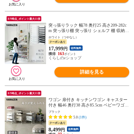
8/9時点_ポイント最大11倍
突っ張りラック 幅78 奥行25 高さ209-282c
m 突っ張り棚 突っ張り シェルフ 棚 収納
ラック 本棚 書棚 つっぱり棚 壁面収納 つ
ホワイト（つやなし）
っぱり モノトーン 山善 YAMAZEN 【送料
クーポンあり
無料】
17,999
円
送料無料
163
くらしのeショップ
詳細を見る
8/9時点_ポイント最大11倍
ワゴン 扉付き キッチンワゴン キャスター
付き 幅46 奥行38 高さ85.5cm ベビーワゴン
ランドセルラック 高さを変えられる バス
ブラック
ケットトローリー ワゴン収納 すきま 隙間
5.0
(1件)
収納 洗面所 キッチン 山善 YAMAZEN 【送
クーポンあり
料無料】
8,499
円
送料無料