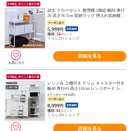
8/9時点_ポイント最大11倍
頑丈 クローゼット 整理棚 2個組 幅84 奥行
26 高さ36.5cm 収納ラック 押入れ収納棚 押
入れ整理棚 クローゼット 2個セット 2個組
クーポンあり
み 布団 収納 棚 ラック 隙間 整理 シンプル
5,999
円
送料無料
山善 YAMAZEN 【送料無料】
54
くらしのeショップ
詳細を見る
8/9時点_ポイント最大11倍
レンジ台 上棚付き スリム キャスター付き
幅48 奥行41 高さ141cm レンジボード レン
ジラック キッチンラック ラック キッチン
Aアイボリー(木目調)
収納 背面収納 山善 YAMAZEN 【送料無
クーポンあり
料】
8,999
円
送料無料
81
くらしのeショップ
詳細を見る