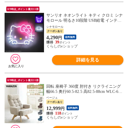
8/9時点_ポイント最大11倍
サンリオ ネオンライト キティ クロミ シナ
モロール 明るさ10段階 USB給電 インテリ
ア 232-HUXP092 キャラクター グッズ LED
シナモロール
テープライト 子供部屋 おしゃれ エクスプ
クーポンあり
ラス 【送料無料】
4,290
円
送料無料
39
くらしのeショップ
詳細を見る
8/9時点_ポイント最大11倍
回転 座椅子 360度 肘付き リクライニング
幅66.5 奥行60.5-82.5 高82.5-88cm WLC-65
リビングチェア リラックスチェア 座椅子
ベージュ
高座椅子 チェア チェアー 椅子 イス 山善 Y
クーポンあり
AMAZEN 【送料無料】
12,999
円
送料無料
118
くらしのeショップ