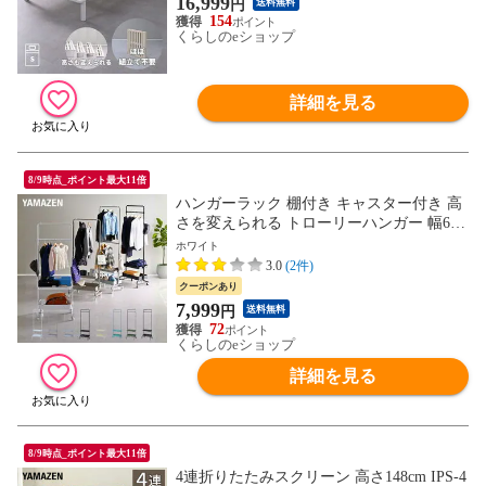
16,999
円
送料無料
すのこ きしみにくい 山善 YAMAZEN 【送
154
料無料】
くらしのeショップ
詳細を見る
8/9時点_ポイント最大11倍
ハンガーラック 棚付き キャスター付き 高
さを変えられる トローリーハンガー 幅61.
5 奥行43 高さ189cm バスケットトローリー
ホワイト
コートハンガー 寝室 玄関 リビング 収納
3.0
(2件)
バッグ 鞄 ランドセル 白 黒 山善のトロー
クーポンあり
リー 山善 YAMAZEN 【送料無料】
7,999
円
送料無料
72
くらしのeショップ
詳細を見る
8/9時点_ポイント最大11倍
4連折りたたみスクリーン 高さ148cm IPS-4