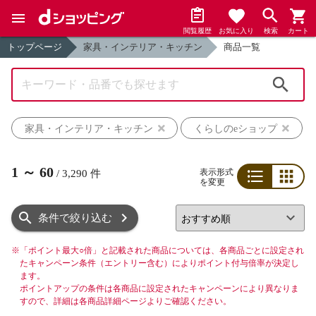
閲覧履歴
お気に入り
検索
カート
トップページ
家具・インテリア・キッチン
商品一覧
検索
家具・インテリア・キッチン
くらしのeショップ
1
～
60
表示形式
/
3,290
件
を変更
リスト
グリッド
条件で絞り込む
※
「ポイント最大○倍」と記載された商品については、各商品ごとに設定され
たキャンペーン条件（エントリー含む）によりポイント付与倍率が決定し
ます。
ポイントアップの条件は各商品に設定されたキャンペーンにより異なりま
すので、詳細は各商品詳細ページよりご確認ください。