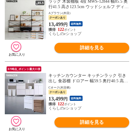
ラック 木製棚板 4段 MWS-12844 幅85.5 奥
行41.5 高さ123.5cm ウッドシェルフ ディス
プレイラック ワイヤーラック 棚 オープン
Aブラウン(木目)
ラック シェルフ 棚 収納 リビング 子供部
クーポンあり
屋 キッチン 洗面所 山善 YAMAZEN 【送料
13,499
円
送料無料
無料】
122
くらしのeショップ
詳細を見る
8/9時点_ポイント最大11倍
キッチンカウンター キッチンラック 引き
出し 食器棚 ドロアー 幅59.5 奥行40.5 高さ
90.5cm レンジボード キッチンボード 背面
Cオーク(木目柄)
収納 ラック 棚 キッチン 収納 山善 YAMAZ
クーポンあり
EN 【送料無料】
13,499
円
送料無料
122
くらしのeショップ
詳細を見る