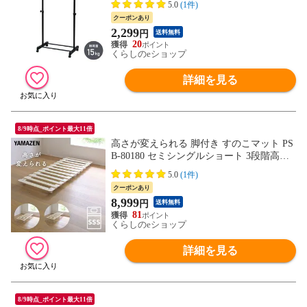
5.0
(1件)
納 頑丈 おしゃれ 新生活 シングルライフ
クーポンあり
山善 YAMAZEN 【送料無料】
2,299
円
送料無料
20
くらしのeショップ
詳細を見る
8/9時点_ポイント最大11倍
高さが変えられる 脚付き すのこマット PS
B-80180 セミシングルショート 3段階高さ
調整 すのこベッド ベッドフレーム 高床 高
5.0
(1件)
足 高脚 木製 すのこ 木製ベッド 湿気対策
クーポンあり
組み立て簡単 山善 YAMAZEN 【送料無
8,999
円
送料無料
料】
81
くらしのeショップ
詳細を見る
8/9時点_ポイント最大11倍