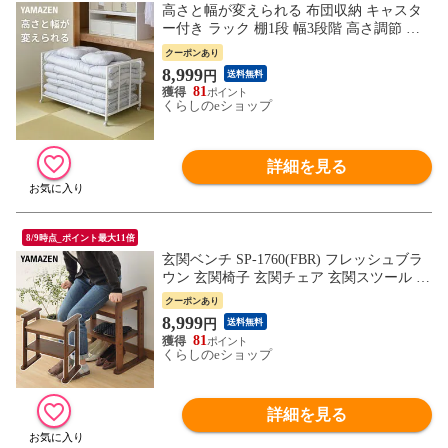
高さと幅が変えられる 布団収納 キャスタ
ー付き ラック 棚1段 幅3段階 高さ調節 収
納ラック 押入れ 押入れ収納 クローゼット
クーポンあり
収納 布団 布団ラック 収納棚 YAMAZEN 山
8,999
円
送料無料
善 【送料無料】
81
くらしのeショップ
詳細を見る
8/9時点_ポイント最大11倍
玄関ベンチ SP-1760(FBR) フレッシュブラ
ウン 玄関椅子 玄関チェア 玄関スツール 山
善 YAMAZEN 【送料無料】
クーポンあり
8,999
円
送料無料
81
くらしのeショップ
詳細を見る