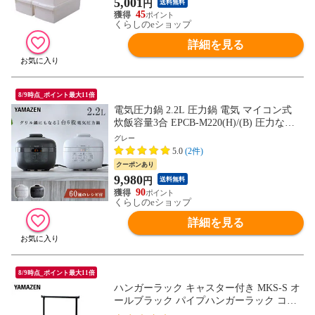
5,001
円
送料無料
45
くらしのeショップ
詳細を見る
8/9時点_ポイント最大11倍
電気圧力鍋 2.2L 圧力鍋 電気 マイコン式
炊飯容量3合 EPCB-M220(H)/(B) 圧力なべ
保温 タイマー 簡単 時短 簡単調理 ほった
グレー
らかし 一人暮らし 炊飯 煮込み 手軽 おし
5.0
(2件)
ゃれ 山善 YAMAZEN 【送料無料】
クーポンあり
9,980
円
送料無料
90
くらしのeショップ
詳細を見る
8/9時点_ポイント最大11倍
ハンガーラック キャスター付き MKS-S オ
ールブラック パイプハンガーラック コー
トハンガー ワードローブ クローゼット 収