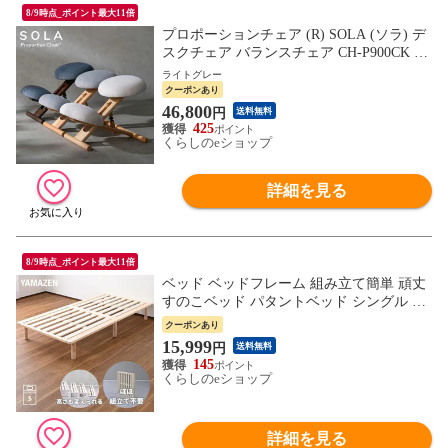
8/9時点_ポイント最大11倍
プロポーションチェア (R) SOLA (ソラ) デ
スクチェア バランスチェア CH-P900CK 幅
48 奥行62-80 高さ46-67cm 高さ調節 ダイニ
ライトグレー
ングチェア パソコンチェア 姿勢矯正 おし
クーポンあり
ゃれ 子供 子ども キッズ プレゼント ギフ
46,800
円
送料無料
ト 贈り物 宮武製作所 【送料無料】
425
くらしのeショップ
詳細を見る
8/9時点_ポイント最大11倍
ベッド ベッドフレーム 組み立て簡単 頑丈
すのこベッド パタントベッド シングル ナ
チュラル(無塗装) 本体完成品 高さ調節 木
クーポンあり
製 折りたたみベッド 並べる 連結 すのこ
15,999
円
送料無料
きしみにくい 山善 YAMAZEN 【送料無
145
料】
くらしのeショップ
詳細を見る