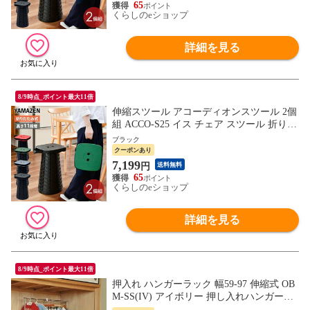
ア 完成品 山善 YAMAZEN 【送料無料】
65
くらしのeショップ
詳細を見る
8/9時点_ポイント最大11倍
伸縮スツール アコーディオンスツール 2個
組 ACCO-S25 イス チェア スツール 折りた
たみ 折りたたみチェア 折りたたみスツー
ブラック
ル 簡易チェア 簡易スツール 高さ調節 コン
クーポンあり
パクト おしゃれ 新生活 レジャー アウトド
7,199
円
送料無料
ア 完成品 山善 YAMAZEN 【送料無料】
65
くらしのeショップ
詳細を見る
8/9時点_ポイント最大11倍
押入れ ハンガーラック 幅59-97 伸縮式 OB
M-SS(IV) アイボリー 押し入れハンガーラ
ック パイプハンガーラック クローゼット