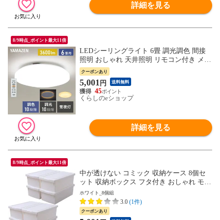
詳細を見る
8/9時点_ポイント最大11倍
LEDシーリングライト 6畳 調光調色 間接
照明 おしゃれ 天井照明 リモコン付き メー
カー保証1年 LC-H06VK シーリング 照明器
クーポンあり
具 LED リビング 和室 寝室 ダイニング お
5,001
円
送料無料
しゃれ 日本照明工業会基準 OFFタイマー
45
山善 YAMAZEN 【送料無料】
くらしのeショップ
詳細を見る
8/9時点_ポイント最大11倍
中が透けない コミック 収納ケース 8個セ
ット 収納ボックス フタ付き おしゃれ モノ
トーン コミック本ストッカー コミック本
ホワイト_8個組
マンガ 漫画 コミック B6対応 ふた付き グ
3.0
(1件)
リーンパル 【送料無料】
クーポンあり