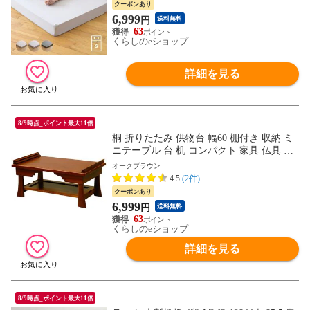
発マットレス ベッド 山善 YAMAZEN 【送
クーポンあり
料無料】
6,999
円
送料無料
63
くらしのeショップ
詳細を見る
8/9時点_ポイント最大11倍
桐 折りたたみ 供物台 幅60 棚付き 収納 ミ
ニテーブル 台 机 コンパクト 家具 仏具 経
台 経つくえ お供え机 お供え台 御供え机
オークブラウン
完成品 天然木 山善 YAMAZEN 【送料無
4.5
(2件)
料】
クーポンあり
6,999
円
送料無料
63
くらしのeショップ
詳細を見る
8/9時点_ポイント最大11倍