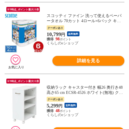
8/9時点_ポイント最大11倍
スコッティ ファイン 洗って使えるペーパ
ータオル 70カット 4ロール×6パック キッ
チンペーパー キッチンタオル ふきん ダス
クーポンあり
ター 日本製 日本製紙クレシア 【送料無
10,799
円
送料無料
料】
98
くらしのeショップ
詳細を見る
8/9時点_ポイント最大11倍
収納ラック キャスター付き 幅26 奥行き48
高さ65 cm ECSR-4526 ホワイト(無地) クロ
ーゼット クローゼット収納 クローゼット
クーポンあり
の中 ウォークインクローゼット 階段下 収
5,299
円
送料無料
納 押入れ 押入れ収納 押入れ改造 整理収納
48
収納見直し 山善 YAMAZEN 【送料無料】
くらしのeショップ