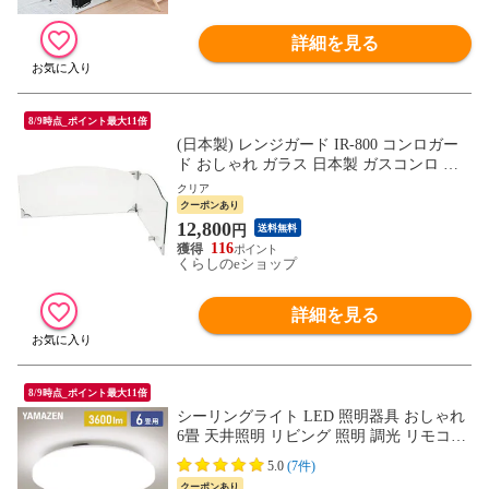
詳細を見る
8/9時点_ポイント最大11倍
(日本製) レンジガード IR-800 コンロガー
ド おしゃれ ガラス 日本製 ガスコンロ ビ
ルトインコンロ IH システムキッチン 油は
クリア
ねガード 強化ガラス L字型 コーナー 池永
クーポンあり
鉄工 【送料無料】
12,800
円
送料無料
116
くらしのeショップ
詳細を見る
8/9時点_ポイント最大11倍
シーリングライト LED 照明器具 おしゃれ
6畳 天井照明 リビング 照明 調光 リモコン
付き LC-G06 ホワイト シーリング 照明器
5.0
(7件)
具 LED リビング 和室 寝室 ダイニング お
クーポンあり