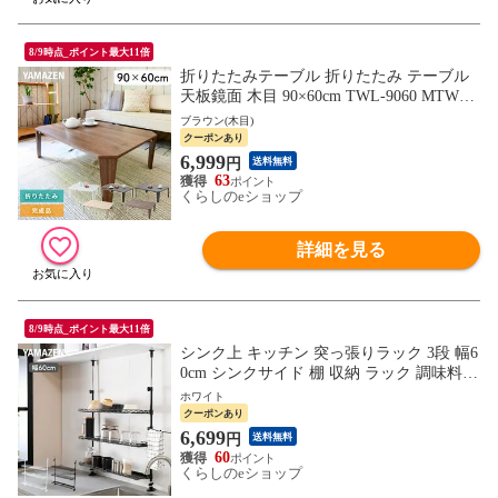
8/9時点_ポイント最大11倍
折りたたみテーブル 折りたたみ テーブル
天板鏡面 木目 90×60cm TWL-9060 MTWL-
9060 折りたたみデスク デスク テーブル ロ
ブラウン(木目)
ーテーブル センターテーブル リビングテ
クーポンあり
ーブル 折り畳み 折畳み 山善 YAMAZEN
6,999
円
送料無料
【送料無料】
63
くらしのeショップ
詳細を見る
8/9時点_ポイント最大11倍
シンク上 キッチン 突っ張りラック 3段 幅6
0cm シンクサイド 棚 収納 ラック 調味料ラ
ック スパイスラック 可動棚 跳ね上げ 隙間
ホワイト
すき間 賃貸 【送料無料】
クーポンあり
6,699
円
送料無料
60
くらしのeショップ