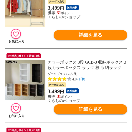
クーポンあり
ハンガーラック 押入れ収納 収納 新生活 お
3,499
円
送料無料
しゃれ 山善 YAMAZEN 【送料無料】
31
くらしのeショップ
詳細を見る
8/9時点_ポイント最大11倍
カラーボックス 3段 GCB-3 収納ボックス 3
段カラーボックス ラック 棚 収納ラック 本
棚 ボックス収納 BOX 山善 YAMAZEN
ダークブラウンJ(木目)
【送料無料】
4.0
(1件)
クーポンあり
3,499
円
送料無料
31
くらしのeショップ
詳細を見る
8/9時点_ポイント最大11倍