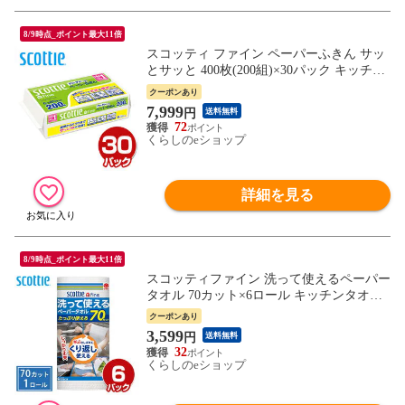
8/9時点_ポイント最大11倍
スコッティ ファイン ペーパーふきん サッ
とサッと 400枚(200組)×30パック キッチン
タオル ボックス BOX キッチンペーパー 台
クーポンあり
所 キッチンタオルペーパー 超吸収 掃除 日
7,999
円
送料無料
本製紙クレシア 【送料無料】
72
くらしのeショップ
詳細を見る
8/9時点_ポイント最大11倍
スコッティファイン 洗って使えるペーパー
タオル 70カット×6ロール キッチンタオル
キッチンペーパー クッキングペーパー 大
クーポンあり
判 厚手 食器拭き 台拭き ふきん 床拭き 拭
3,599
円
送料無料
き掃除 破れにくい まとめ買い 日本製 日本
32
製紙クレシア 【送料無料】
くらしのeショップ