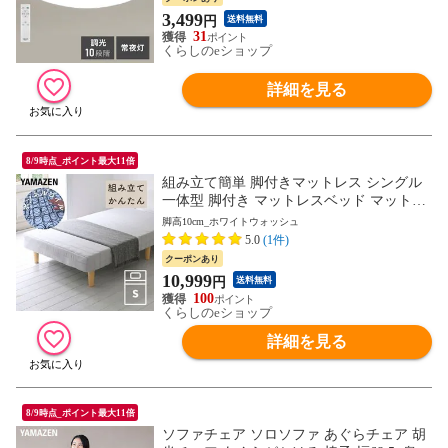
しゃれ 山善 YAMAZEN 【送料無料】
3,499
円
送料無料
31
くらしのeショップ
詳細を見る
8/9時点_ポイント最大11倍
組み立て簡単 脚付きマットレス シングル
一体型 脚付き マットレスベッド マットレ
ス ベッド 脚付きベッド 脚付マット 山善 Y
脚高10cm_ホワイトウォッシュ
AMAZEN 【送料無料】
5.0
(1件)
クーポンあり
10,999
円
送料無料
100
くらしのeショップ
詳細を見る
8/9時点_ポイント最大11倍
ソファチェア ソロソファ あぐらチェア 胡