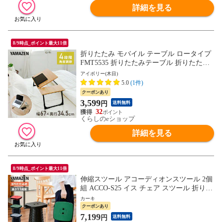
詳細を見る
8/9時点_ポイント最大11倍
折りたたみ モバイル テーブル ロータイプ
FMT5535 折りたたみテーブル 折りたたみ
デスク ローテーブル ミニテーブル トレー
アイボリー(木目)
テーブル 机 在宅 在宅勤務 テレワーク お
5.0
(1件)
しゃれ 山善 YAMAZEN 【送料無料】
クーポンあり
3,599
円
送料無料
32
くらしのeショップ
詳細を見る
8/9時点_ポイント最大11倍
伸縮スツール アコーディオンスツール 2個
組 ACCO-S25 イス チェア スツール 折りた
たみ 折りたたみチェア 折りたたみスツー
カーキ
ル 簡易チェア 簡易スツール 高さ調節 コン
クーポンあり
パクト おしゃれ 新生活 レジャー アウトド
7,199
円
送料無料