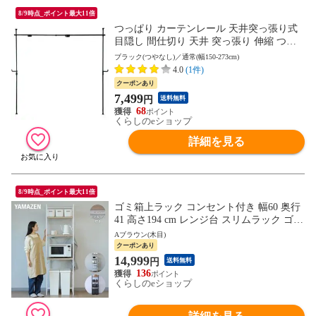
8/9時点_ポイント最大11倍
つっぱり カーテンレール 天井突っ張り式
目隠し 間仕切り 天井 突っ張り 伸縮 つっ
ぱり棒 シンプル おしゃれ 山善 YAMAZEN
ブラック(つやなし)／通常(幅150-273cm)
【送料無料】
4.0
(1件)
クーポンあり
7,499
円
送料無料
68
くらしのeショップ
詳細を見る
8/9時点_ポイント最大11倍
ゴミ箱上ラック コンセント付き 幅60 奥行
41 高さ194 cm レンジ台 スリムラック ゴミ
箱 上 収納 ラック ごみ箱上ラック 冷蔵庫
Aブラウン(木目)
上ラック レンジラック キッチンラック す
クーポンあり
きま すき間 すき間 一人暮らし 山善 YAMA
14,999
円
送料無料
ZEN 【送料無料】
136
くらしのeショップ