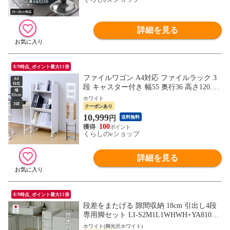
詳細を見る
8/9時点_ポイント最大11倍
ファイルワゴン A4対応 ファイルラック 3
段 キャスター付き 幅55 奥行36 高さ120.5
A4ファイル収納 教科書収納 絵本棚 ワゴン
ホワイト
書類 収納 ラック 棚 白 山善 YAMAZEN
クーポンあり
【送料無料】
10,999
円
送料無料
100
くらしのeショップ
詳細を見る
8/9時点_ポイント最大11倍
段差をまたげる 隙間収納 18cm 引出し4段
専用脚セット LI-S2M1L1WHWH+YA81010
2 幅18.4 奥行き40.9 高さ94.5cm ラック 防
ホワイト(脚光沢ホワイト)