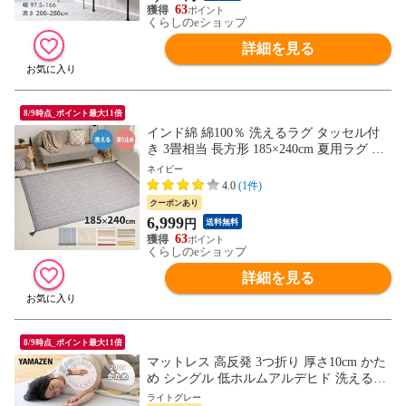
63
くらしのeショップ
詳細を見る
8/9時点_ポイント最大11倍
インド綿 綿100％ 洗えるラグ タッセル付
き 3畳相当 長方形 185×240cm 夏用ラグ ラ
グマット カーペット カラフル センターラ
ネイビー
グ 柄 ボーダー 幾何学 北欧 ナチュラル シ
4.0
(1件)
ンプル レトロ 西海岸 ホットカーペット対
クーポンあり
応 リビングラグ 萩原 【送料無料】
6,999
円
送料無料
63
くらしのeショップ
詳細を見る
8/9時点_ポイント最大11倍
マットレス 高反発 3つ折り 厚さ10cm かた
め シングル 低ホルムアルデヒド 洗えるカ
バー 高密度 200N 敷き布団 三つ折り 高反
ライトグレー