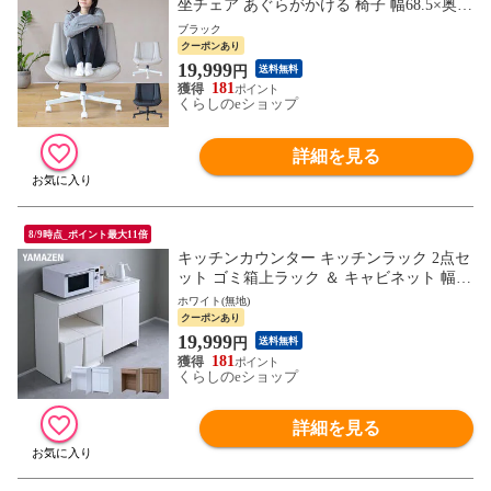
坐チェア あぐらがかける 椅子 幅68.5×奥行
71.5×高さ77.5-83.5cm デスクチェア オフィ
ブラック
スチェア ワイド 座面 アームレス 高さ調節
クーポンあり
可能 キャスター付き 一人暮らし 山善 YAM
19,999
円
送料無料
AZEN 【送料無料】
181
くらしのeショップ
詳細を見る
8/9時点_ポイント最大11倍
キッチンカウンター キッチンラック 2点セ
ット ゴミ箱上ラック ＆ キャビネット 幅5
9.5 奥行40.5 高さ90.5cm レンジボード キッ
ホワイト(無地)
チンボード 背面収納 ラック 棚 キッチン
クーポンあり
収納 山善 YAMAZEN 【送料無料】
19,999
円
送料無料
181
くらしのeショップ
詳細を見る