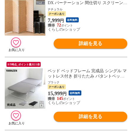
DX パーテーション 間仕切り スクリーン
衝立 4連 山善 YAMAZEN 【送料無料】
ナチュラル
クーポンあり
7,999
円
送料無料
72
くらしのeショップ
詳細を見る
8/9時点_ポイント最大11倍
ベッド ベッドフレーム 完成品 シングル マ
ットレス付き 折りたたみ パタントベッド
PB-97195U 折りたたみベッド 並べる 連結
ブラック
ぱたんとベッド 折り畳み S 収納 組立不要
クーポンあり
山善 YAMAZEN 【送料無料】
15,999
円
送料無料
145
くらしのeショップ
詳細を見る