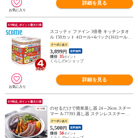
詳細を見る
8/9時点_ポイント最大11倍
スコッティ ファイン 3倍巻 キッチンタオ
ル 150カット 4ロール×4パック(16ロール)
キッチンペーパー 三倍巻 長尺 ロール まと
クーポンあり
め買い 備蓄 ストック 破れにくい 日本製
3,899
円
送料無料
油切り 水切り 揚げ物 天ぷら 肉 魚 野菜 日
35
本製紙クレシア 【送料無料】
くらしのeショップ
詳細を見る
8/9時点_ポイント最大11倍
のせるだけで簡単蒸し器 24～26cm スチー
マー A-77393 蒸し器 ステンレススチーマ
ー スチーム 蒸し料理 せいろ レシピ付き
クーポンあり
燕三条 日本製 アーネスト 【送料無料】
5,500
円
送料無料
50
くらしのeショップ