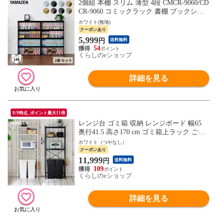
2個組 本棚 スリム 薄型 4段 CMCR-9060/CD
CR-9060 コミックラック 書棚 ブックシェ
ルフ 収納ラック CDラック DVDラック 収
ホワイト(無地)
納ボックス ホワイト ブラック 白 黒 2個セ
クーポンあり
ット 山善 YAMAZEN 【送料無料】
5,999
円
送料無料
54
くらしのeショップ
詳細を見る
8/9時点_ポイント最大11倍
レンジ台 ゴミ箱 収納 レンジボード 幅65
奥行41.5 高さ170 cm ゴミ箱上ラック ごみ
箱上ラック キッチン収納 キッチンラック
ホワイト（つやなし）
キッチンボード レンジラック 収納棚 収納
クーポンあり
ラック ごみ箱 ゴミ箱置き場 キッチンすっ
11,999
円
送料無料
きりラック 山善 YAMAZEN 【送料無料】
109
くらしのeショップ
詳細を見る