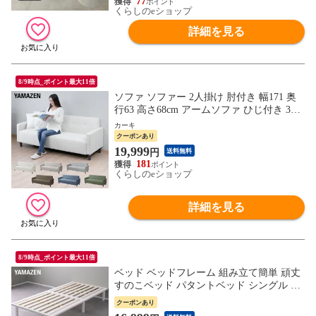
77
くらしのeショップ
詳細を見る
8/9時点_ポイント最大11倍
ソファ ソファー 2人掛け 肘付き 幅171 奥
行63 高さ68cm アームソファ ひじ付き 3人
掛け 二人掛け 三人掛け アームソファ 山善
カーキ
YAMAZEN 【送料無料】
クーポンあり
19,999
円
送料無料
181
くらしのeショップ
詳細を見る
8/9時点_ポイント最大11倍
ベッド ベッドフレーム 組み立て簡単 頑丈
すのこベッド パタントベッド シングル ホ
ワイトウォッシュ(フレーム) 本体完成品 高
クーポンあり
さ調節 木製 折りたたみベッド 並べる 連結