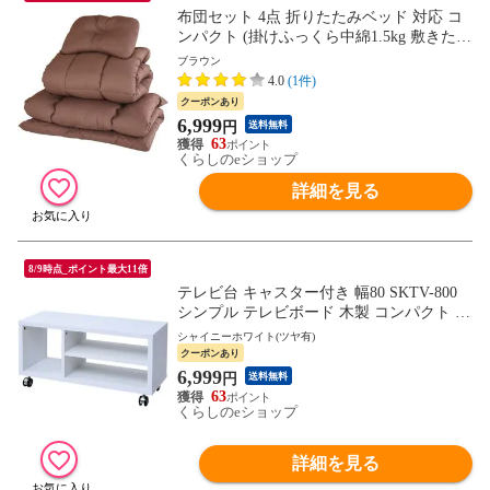
布団セット 4点 折りたたみベッド 対応 コ
ンパクト (掛けふっくら中綿1.5kg 敷きたっ
ぷり2.5kg) YEF-4 布団セット 組布団 ふと
ブラウン
んセット 寝具セット 来客用 山善 YAMAZE
4.0
(1件)
N 【送料無料】
クーポンあり
6,999
円
送料無料
63
くらしのeショップ
詳細を見る
8/9時点_ポイント最大11倍
テレビ台 キャスター付き 幅80 SKTV-800
シンプル テレビボード 木製 コンパクト テ
レビボード リビング コーナーラック 32イ
シャイニーホワイト(ツヤ有)
ンチ コーナーテレビ台 ローボード 山善 Y
クーポンあり
AMAZEN 【送料無料】
6,999
円
送料無料
63
くらしのeショップ
詳細を見る