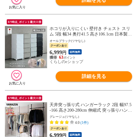
詳細を見る
8/9時点_ポイント最大11倍
ホコリが入りにくい 壁付き チェスト スリ
ム 5段 幅34 奥行41.5 高さ106.1cm 日本製
収納ケース プラスチック 引き出し たんす
オールブラック(ツヤなし)
衣装ケース 洗面所 子供部屋 【送料無料】
クーポンあり
6,999
円
送料無料
63
くらしのeショップ
詳細を見る
8/9時点_ポイント最大11倍
天井突っ張り式 ハンガーラック 2段 幅97.5
-166 高さ200-280cm 伸縮式 突っ張りハンガ
ーラック つっぱり ラック クローゼット 突
グレージュ(ツヤなし)
っ張り 収納 壁面収納 頑丈 山善 YAMAZEN
4.0
(1件)
【送料無料】
クーポンあり
6,999
円
送料無料