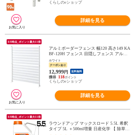
くらしのeショップ
詳細を見る
8/8時点_ポイント最大11倍
アルミボーダーフェンス 幅120 高さ149 KA
BF-120H フェンス 目隠しフェンス アルミ
ルーバー 衝立 屋外 固定金具 おしゃれ 山
ホワイト
善 YAMAZEN ガーデンマスター 【送料無
クーポンあり
料】
12,999
円
送料無料
118
くらしのeショップ
詳細を見る
8/8時点_ポイント最大11倍
ラウンドアップ マックスロード 5.5L 希釈
タイプ 5L ＋500ml増量 日産化学 【 除草剤
グリホサート 原液 農薬 ガーデニング 雑草