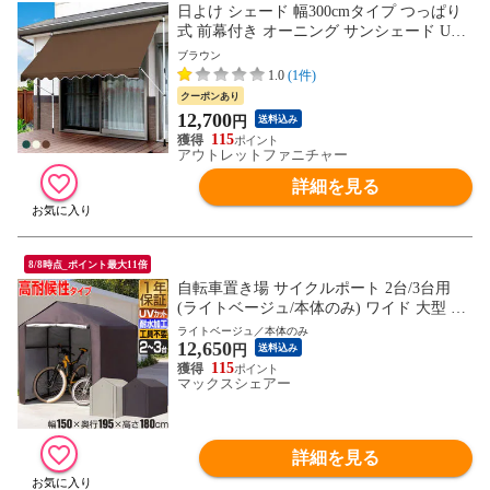
日よけ シェード 幅300cmタイプ つっぱり
式 前幕付き オーニング サンシェード UV
カット スクリーン ブラインド 屋外 目隠し
ブラウン
窓 オーニングテント 夏 紫外線 節電 自宅
1.0
(1件)
熱中症対策 エクステリア
クーポンあり
12,700
円
送料込み
115
アウトレットファニチャー
詳細を見る
8/8時点_ポイント最大11倍
自転車置き場 サイクルポート 2台/3台用
(ライトベージュ/本体のみ) ワイド 大型 UV
カット 耐候 防水 耐水 420D カバー 雨除け
ライトベージュ／本体のみ
12,650
屋外 駐輪場 バイク 自転車 収納庫 屋根 サ
円
送料込み
イクルガレージ サイクルハウス テント 家
115
マックスシェアー
庭用 保管 ガレージ 三角屋根 おしゃれ DIY
物置 送料無料
詳細を見る