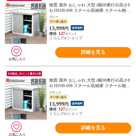
物置 屋外 おしゃれ 大型 (幅90奥行45高さ8
4) HSSB-098 スチール収納庫 スチール物置
物置き 大容量 山善 YAMAZEN ガーデンマ
グレー
スター 【送料無料】
クーポンあり
13,999
円
送料無料
127
くらしのeショップ
詳細を見る
8/8時点_ポイント最大11倍
物置 屋外 おしゃれ 大型 (幅90奥行45高さ8
4) HSSB-098 スチール収納庫 スチール物置
物置き 大容量 山善 YAMAZEN ガーデンマ
ブラック
スター 【送料無料】
クーポンあり
13,999
円
送料無料
127
くらしのeショップ
詳細を見る