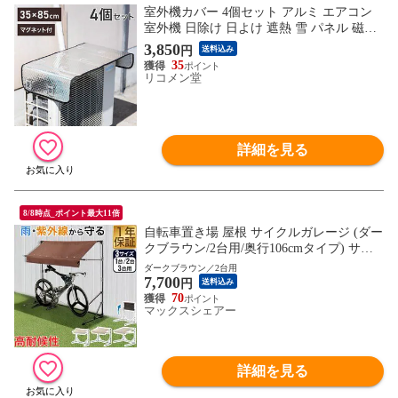
室外機カバー 4個セット アルミ エアコン
室外機 日除け 日よけ 遮熱 雪 パネル 磁石
直射日光 エアコン室外機サンガード マグ
3,850
円
送料込み
ネット式 ワンタッチ エアコンカバー 省エ
35
ネ 節電 簡単脱着 ホコリ【送料無料】
リコメン堂
詳細を見る
8/8時点_ポイント最大11倍
自転車置き場 屋根 サイクルガレージ (ダー
クブラウン/2台用/奥行106cmタイプ) サイ
クルパーキング 折りたたみ 日よけ 雨よけ
ダークブラウン／2台用
7,700
オーニング UVカット 耐水 高耐久 400D カ
円
送料込み
バー 家庭用 DIY 駐輪場 庭 ベランダ 自転
70
マックスシェアー
車 バイク サイクルポート 送料無料
詳細を見る