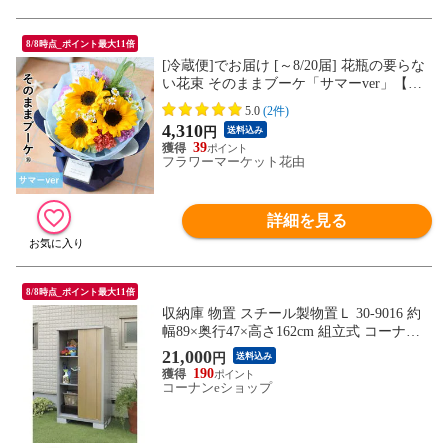
8/8時点_ポイント最大11倍
[冷蔵便]でお届け [～8/20届] 花瓶の要らな
い花束 そのままブーケ「サマーver」【手
提げ袋付】※北海道・沖縄はお届け不可 花
5.0
(2件)
由
4,310
円
送料込み
39
フラワーマーケット花由
詳細を見る
8/8時点_ポイント最大11倍
収納庫 物置 スチール製物置Ｌ 30-9016 約
幅89×奥行47×高さ162cm 組立式 コーナン
オリジナル LIFELEX 【送料込み】スチー
21,000
円
送料込み
ル製 収納庫 おうちの外壁やお庭に馴染む
190
カラー 移動棚２枚・カギ付・Ｌ型金具付２
コーナンeショップ
梱包 物置 園芸用品の収納に DIY工具の収
納に 樹脂塗装