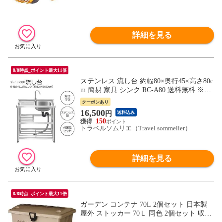
詳細を見る
8/8時点_ポイント最大11倍
ステンレス 流し台 約幅80×奥行45×高さ80c
m 簡易 家具 シンク RC-A80 送料無料 ※北
海道、沖縄県、離島を除く 【ロジ発送】
クーポンあり
トラベルソムリエ w-setu6 w-dayall
16,500
円
送料込み
150
トラベルソムリエ（Travel sommelier）
詳細を見る
8/8時点_ポイント最大11倍
ガーデン コンテナ 70L 2個セット 日本製
屋外 ストッカー 70Ｌ 同色 2個セット 収納