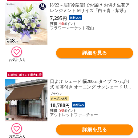
[8/22～届][冷蔵便]でお届け お供え生花ア
レンジメント Mサイズ「白＋青・紫系」フ
ラワーアレンジ 仏花 供花 お悔み お盆 新
7,295
円
送料込み
盆 初盆
66
フラワーマーケット花由
詳細を見る
8/8時点_ポイント最大11倍
日よけ シェード 幅200cmタイプ つっぱり
式 前幕付き オーニング サンシェード UV
カット スクリーン ブラインド 屋外 目隠し
ブラウン
窓 オーニングテント 夏 紫外線 節電 自宅
クーポンあり
熱中症対策 エクステリア
10,780
円
送料込み
98
アウトレットファニチャー
詳細を見る