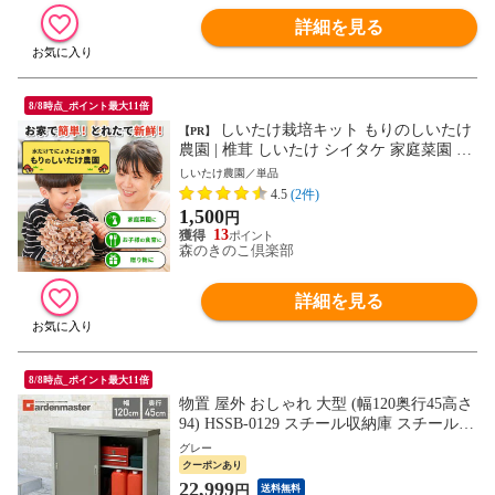
詳細を見る
8/8時点_ポイント最大11倍
しいたけ栽培キット もりのしいたけ
【PR】
農園 | 椎茸 しいたけ シイタケ 家庭菜園 自
由研究 観察 初心者向け 室内 きのこ栽培
しいたけ農園／単品
栽培キット 栽培セット 菌床 生しいたけ お
4.5
(2件)
うち時間 食育 きのこ狩り 食育キット 学習
1,500
円
キット きのこ キット
13
森のきのこ倶楽部
詳細を見る
8/8時点_ポイント最大11倍
物置 屋外 おしゃれ 大型 (幅120奥行45高さ
94) HSSB-0129 スチール収納庫 スチール物
置 物置き 大容量 山善 YAMAZEN ガーデン
グレー
マスター 【送料無料】
クーポンあり
22,999
円
送料無料