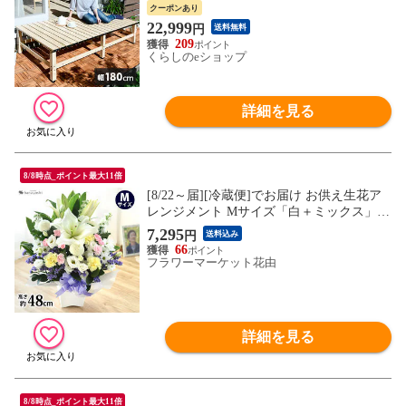
縁台 アルミ縁台 ガーデンベンチ おしゃれ
クーポンあり
山善 YAMAZEN ガーデンマスター 【送料
22,999
円
送料無料
無料】
209
くらしのeショップ
詳細を見る
8/8時点_ポイント最大11倍
[8/22～届][冷蔵便]でお届け お供え生花ア
レンジメント Mサイズ「白＋ミックス」フ
ラワーアレンジ 仏花 供花 お悔み お盆 新
7,295
円
送料込み
盆 初盆
66
フラワーマーケット花由
詳細を見る
8/8時点_ポイント最大11倍