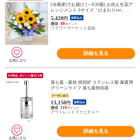
[冷蔵便]でお届け [～8/20届] お供え生花ア
レンジメント Sサイズ「ひまわりver」 フ
ラワーアレンジ 仏花 供花 お悔み お盆 新
5,420
円
送料込み
盆 初盆
49
フラワーマーケット花由
詳細を見る
8/8時点_ポイント最大11倍
落ち葉・庭枝 焼却炉 ステンレス製 家庭用
グリーンライフ 落ち葉焼却器
クーポンあり
13,150
円
送料込み
119
アウトレットファニチャー
詳細を見る