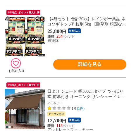
8/8時点_ポイント最大11倍
【4袋セット 合計20kg】レインボー薬品 ネ
コソギトップF 粒剤 5kg 【除草剤 頑固な雑
草も枯らす 粒のまま地面にパラパラまくタ
25,800
円
送料込み
イプ そのまま散布 約5～9ヶ月間持続 笹 サ
234
サ ススキ スギナ 頑固な雑草も枯らす 雑草
買援隊
対策 顆粒 黒 シリーズ ネコソギトップw粒
剤 の後継品 おすすめ】
詳細を見る
8/8時点_ポイント最大11倍
日よけ シェード 幅300cmタイプ つっぱり
式 前幕付き オーニング サンシェード UV
カット スクリーン ブラインド 屋外 目隠し
アイボリー
窓 オーニングテント 夏 紫外線 節電 自宅
1.0
(1件)
熱中症対策 エクステリア
クーポンあり
12,700
円
送料込み
115
アウトレットファニチャー