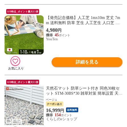
8/8時点_ポイント最大11倍
【発売記念価格】人工芝 1mx10m 芝丈 7m
m 送料無料 防草 芝生 人工芝生 人口芝 防
草シート 人工芝リアル ガーデニング ガー
4,980
円
デン ベランダ バルコニー 屋上 テラス ロ
45
ール ピン ガーデン 芝 人工芝生 人工芝マ
YouTen
ット 人工芝ロール おさえピン ガーデン
詳細を見る
8/8時点_ポイント最大11倍
天然石マット 防草シート付き 同色30枚セ
ット STM-30BS*30 雑草対策 簡単設置 天然
石タイル おしゃれ 山善 YAMAZEN ガーデ
ベージュ
ンマスター 【送料無料】
クーポンあり
16,999
円
送料無料
154
くらしのeショップ