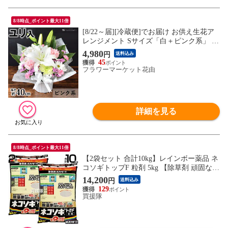
8/8時点_ポイント最大11倍
[8/22～届][冷蔵便]でお届け お供え生花ア
レンジメント Sサイズ「白＋ピンク系」 フ
ラワーアレンジ 仏花 供花 お悔み お盆 新
4,980
円
送料込み
盆 初盆
45
フラワーマーケット花由
詳細を見る
8/8時点_ポイント最大11倍
【2袋セット 合計10kg】レインボー薬品 ネ
コソギトップF 粒剤 5kg 【除草剤 頑固な雑
草も枯らす 粒のまま地面にパラパラまくタ
14,200
円
送料込み
イプ そのまま散布 約5～9ヶ月間持続 笹 サ
129
サ ススキ スギナ 頑固な雑草も枯らす 雑草
買援隊
対策 園芸 薬剤 顆粒 黒 ネコソギトップw粒
剤 の後継品 おすすめ】