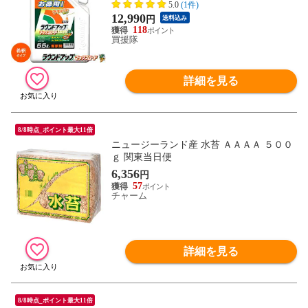
5.0
(1件)
対策 雑草対策 園芸 薬剤 薬 安心 ミカン 果
12,990
円
送料込み
樹 経済的 噴霧器 散布】【おしゃれ おすす
118
め】
買援隊
詳細を見る
8/8時点_ポイント最大11倍
ニュージーランド産 水苔 ＡＡＡＡ ５００
ｇ 関東当日便
6,356
円
57
チャーム
詳細を見る
8/8時点_ポイント最大11倍