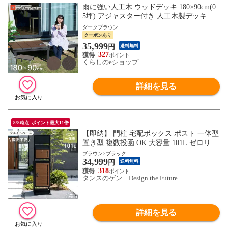
雨に強い人工木 ウッドデッキ 180×90cm(0.
5坪) アジャスター付き 人工木製デッキ 人
工木ウッドデッキ ウッドデッキタイル 縁
ダークブラウン
台 おしゃれ 山善 YAMAZEN ガーデンマス
クーポンあり
ター 【送料無料】
35,999
円
送料無料
327
くらしのeショップ
詳細を見る
8/8時点_ポイント最大11倍
【即納】 門柱 宅配ボックス ポスト 一体型
置き型 複数投函 OK 大容量 101L ゼロリタ
ーン ダイヤル式 鍵付き 一戸建て用 戸建て
ブラウン×ブラック
34,999
宅配box 置き型 置き配 ボックス 盗難防止
円
送料無料
屋外 17600209〔ブラウン×ブラック〕
318
タンスのゲン Design the Future
詳細を見る