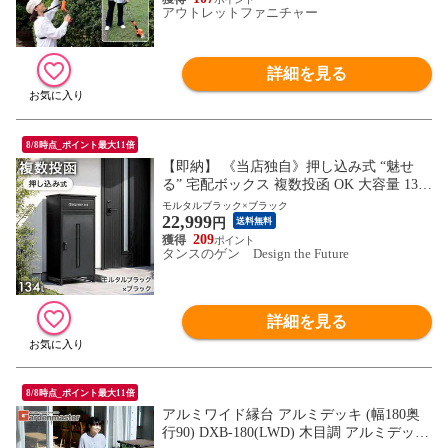
アウトレットファニチャー
詳細を見る
8/8時点_ポイント最大11倍
【即納】 《当店独自》押し込み式 “魅せ
る” 宅配ボックス 複数投函 OK 大容量 134
L ゼロリターン ダイヤル式 鍵付き 脚付き
モルタルブラック×ブラック
22,999
一戸建て用 盗難防止 屋外 防水 大型 17600
円
送料無料
225〔モルタルブラック×ブラック〕
209
タンスのゲン Design the Future
詳細を見る
8/8時点_ポイント最大11倍
アルミワイド縁台 アルミデッキ (幅180奥
行90) DXB-180(LWD) 木目調 アルミデッキ