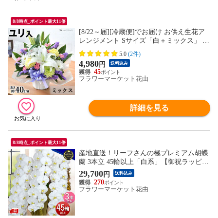
8/8時点_ポイント最大11倍
[8/22～届][冷蔵便]でお届け お供え生花ア
レンジメント Sサイズ「白＋ミックス」 フ
ラワーアレンジ 仏花 供花 お悔み お盆 新
5.0
(2件)
盆 初盆
4,980
円
送料込み
45
フラワーマーケット花由
詳細を見る
8/8時点_ポイント最大11倍
産地直送！リーフさんの極プレミアム胡蝶
蘭 3本立 45輪以上「白系」【御祝ラッピン
グ】※北海道・沖縄はお届け不可 花由
29,700
円
送料込み
270
フラワーマーケット花由