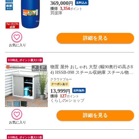
除草剤 グリホサート 農薬 ガーデニング 雑
369,000
円
送料込み
草 対策 雑草対策 プロ 業務用 大容量 広範
3,354
囲 薬剤 薬 安心 ミカン 果樹 経済的 噴霧器
買援隊
散布 おすすめ】
詳細を見る
8/8時点_ポイント最大11倍
物置 屋外 おしゃれ 大型 (幅90奥行45高さ8
4) HSSB-098 スチール収納庫 スチール物置
物置き 大容量 山善 YAMAZEN ガーデンマ
クラウドブルー
スター 【送料無料】
クーポンあり
13,999
円
送料無料
127
くらしのeショップ
詳細を見る
8/8時点_ポイント最大11倍