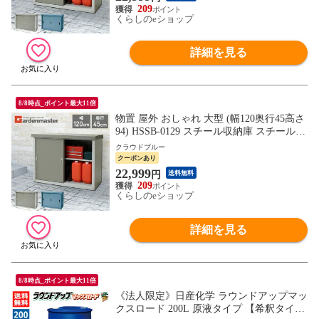
209
くらしのeショップ
詳細を見る
8/8時点_ポイント最大11倍
物置 屋外 おしゃれ 大型 (幅120奥行45高さ
94) HSSB-0129 スチール収納庫 スチール物
置 物置き 大容量 山善 YAMAZEN ガーデン
クラウドブルー
マスター 【送料無料】
クーポンあり
22,999
円
送料無料
209
くらしのeショップ
詳細を見る
8/8時点_ポイント最大11倍
《法人限定》日産化学 ラウンドアップマッ
クスロード 200L 原液タイプ 【希釈タイプ