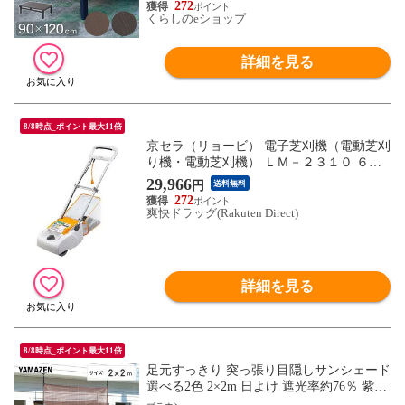
272
くらしのeショップ
詳細を見る
8/8時点_ポイント最大11倍
京セラ（リョービ） 電子芝刈機（電動芝刈
り機・電動芝刈機） ＬＭ－２３１０ ６９
３７５０Ａ （１個）
29,966
円
送料無料
272
爽快ドラッグ(Rakuten Direct)
詳細を見る
8/8時点_ポイント最大11倍
足元すっきり 突っ張り目隠しサンシェード
選べる2色 2×2m 日よけ 遮光率約76％ 紫外
線遮蔽約85％ 通気性 SPSH-2020 涼風 日除