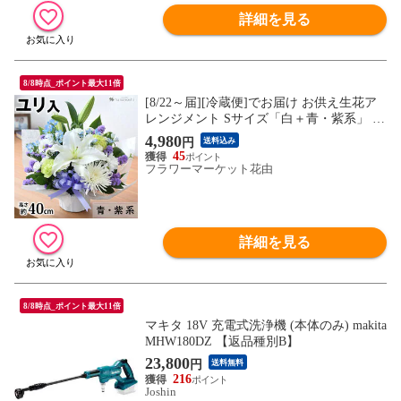
詳細を見る
8/8時点_ポイント最大11倍
[8/22～届][冷蔵便]でお届け お供え生花ア
レンジメント Sサイズ「白＋青・紫系」 フ
ラワーアレンジ 仏花 供花 お悔み お盆 新
4,980
円
送料込み
盆 初盆
45
フラワーマーケット花由
詳細を見る
8/8時点_ポイント最大11倍
マキタ 18V 充電式洗浄機 (本体のみ) makita
MHW180DZ 【返品種別B】
23,800
円
送料無料
216
Joshin