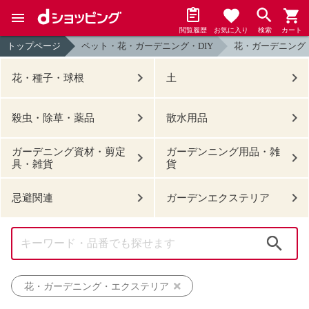
閲覧履歴
お気に入り
検索
カート
トップページ
ペット・花・ガーデニング・DIY
花・ガーデニング
花・種子・球根
土
殺虫・除草・薬品
散水用品
ガーデニング資材・剪定
ガーデンニング用品・雑
具・雑貨
貨
忌避関連
ガーデンエクステリア
検索
花・ガーデニング・エクステリア