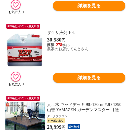
詳細を見る
8/8時点_ポイント最大11倍
ザクサ液剤 10L
30,580
円
278
農家のお店おてんとさん
詳細を見る
8/8時点_ポイント最大11倍
人工木 ウッドデッキ 90×120cm YJD-1290
山善 YAMAZEN ガーデンマスター 【送料
無料】
ダークブラウン
クーポンあり
29,999
円
送料無料