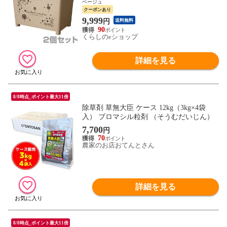
ケース コンテナ 収納庫 ガーデニング ベラ
ベージュ
ンダ ガレージ 灯油 ゴミ箱 ふた付き ポリ
クーポンあり
タンク 平和工業 【送料無料】
9,999
円
送料無料
90
くらしのeショップ
詳細を見る
8/8時点_ポイント最大11倍
除草剤 草無大臣 ケース 12kg（3kg×4袋
入） ブロマシル粒剤 （そうむだいじん）
7,700
円
70
農家のお店おてんとさん
詳細を見る
8/8時点_ポイント最大11倍