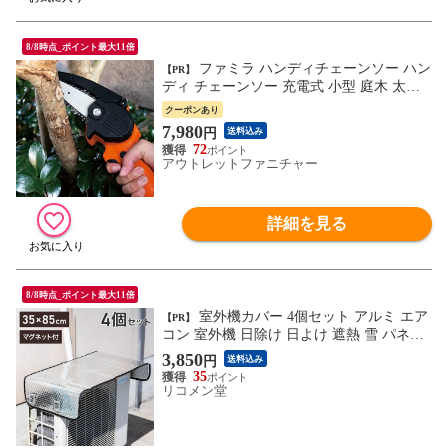
8/8時点_ポイント最大11倍
ファミラ ハンディチェーンソー ハン
【PR】
ディ チェーンソー 充電式 小型 庭木 太枝
剪定 切断 LEDライト付き カバー付き 滑り
クーポンあり
止めハンドル 誤作動防止セーフティーボタ
7,980
円
送料込み
ン付き 収納ケース付き テレビショッピン
72
グ放送商品 dショッピング・ｄ払い出品協
アウトレットファニチャー
賛価格
詳細を見る
8/8時点_ポイント最大11倍
室外機カバー 4個セット アルミ エア
【PR】
コン 室外機 日除け 日よけ 遮熱 雪 パネル
磁石 直射日光 エアコン室外機サンガード
3,850
円
送料込み
マグネット式 ワンタッチ エアコンカバー
35
省エネ 節電 簡単脱着 ホコリ【送料無料】
リコメン堂