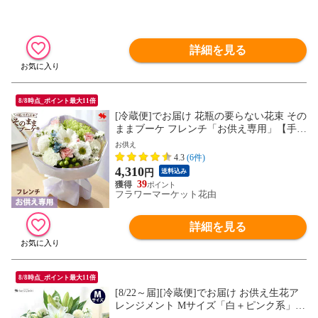
詳細を見る
8/8時点_ポイント最大11倍
[冷蔵便]でお届け 花瓶の要らない花束 その
ままブーケ フレンチ「お供え専用」【手提
げ袋付】※北海道・沖縄はお届け不可 花由
お供え
4.3
(6件)
4,310
円
送料込み
39
フラワーマーケット花由
詳細を見る
8/8時点_ポイント最大11倍
[8/22～届][冷蔵便]でお届け お供え生花ア
レンジメント Mサイズ「白＋ピンク系」フ