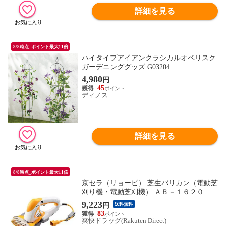
詳細を見る
8/8時点_ポイント最大11倍
ハイタイプアイアンクラシカルオベリスク
ガーデニンググッズ G03204
4,980
円
45
ディノス
詳細を見る
8/8時点_ポイント最大11倍
京セラ（リョービ） 芝生バリカン（電動芝
刈り機・電動芝刈機） ＡＢ－１６２０ ６
９３９５１Ａ （１個）
9,223
円
送料無料
83
爽快ドラッグ(Rakuten Direct)