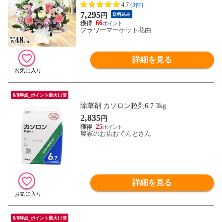
ラワーアレンジ 仏花 供花 お悔み お盆 新
4.7
(3件)
盆 初盆
7,295
円
送料込み
66
フラワーマーケット花由
詳細を見る
8/8時点_ポイント最大11倍
除草剤 カソロン粒剤6.7 3kg
2,835
円
25
農家のお店おてんとさん
詳細を見る
8/8時点_ポイント最大11倍