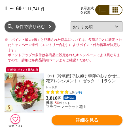
1
～
60
表示形式
/
111,741
件
を変更
リスト
グリッド
条件で絞り込む
※
「ポイント最大○倍」と記載された商品については、各商品ごとに設定され
たキャンペーン条件（エントリー含む）によりポイント付与倍率が決定し
ます。
ポイントアップの条件は各商品に設定されたキャンペーンにより異なりま
すので、詳細は各商品詳細ページよりご確認ください。
8/8時点_ポイント最大11倍
[冷蔵便]でお届け 季節のおまかせ生
【PR】
花アレンジメント ロゼッタ 「【ラウン
ド】レッド系」【手提げ袋付】※北海道・
レッド系
沖縄はお届け不可 花由
5.0
(2件)
3,810
円
送料込み
34
フラワーマーケット花由
詳細を見る