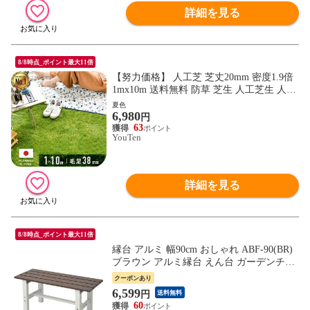
詳細を見る
8/8時点_ポイント最大11倍
【努力価格】 人工芝 芝丈20mm 密度1.9倍
1mx10m 送料無料 防草 芝生 人工芝生 人口
芝 防草シート 人工芝リアル ガーデニング
夏色
6,980
ガーデン ベランダ バルコニー 屋上 テラス
円
ロール ピン
63
YouTen
詳細を見る
8/8時点_ポイント最大11倍
縁台 アルミ 幅90cm おしゃれ ABF-90(BR)
ブラウン アルミ縁台 えん台 ガーデンチェ
ア ガーデンベンチ 山善 YAMAZEN ガーデ
クーポンあり
ンマスター 【送料無料】
6,599
円
送料無料
60