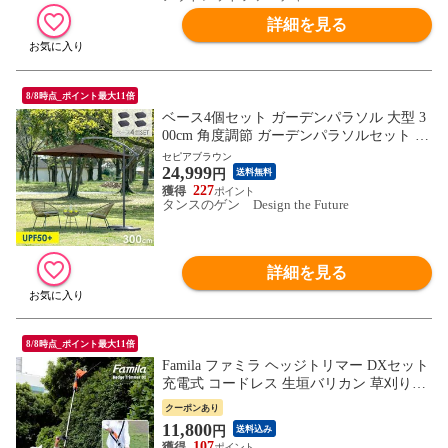
詳細を見る
8/8時点_ポイント最大11倍
ベース4個セット ガーデンパラソル 大型 3
00cm 角度調節 ガーデンパラソルセット 3
m ハンギングパラソル パラソル ガーデン
セピアブラウン
24,999
ファニチャー 日除け UVカット 折り畳み 7
円
送料無料
850000305〔セピアブラウン〕
227
タンスのゲン Design the Future
詳細を見る
8/8時点_ポイント最大11倍
Famila ファミラ ヘッジトリマー DXセット
充電式 コードレス 生垣バリカン 草刈りバ
リカン 生垣 草刈り 手入れ 刈り込み 剪定
クーポンあり
バリカン 植木バリカン トリマー ガーデニ
11,800
円
送料込み
ングばさみ
107