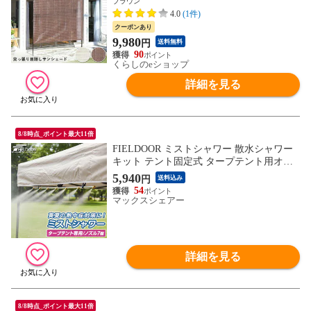
ブラウン
け オーニング サンシェード おしゃれ 山善
4.0
(1件)
YAMAZEN 【送料無料】
クーポンあり
9,980
円
送料無料
90
くらしのeショップ
詳細を見る
8/8時点_ポイント最大11倍
FIELDOOR ミストシャワー 散水シャワー
キット テント固定式 タープテント用オプ
ション ドライミスト 熱中症対策 夏 暑さ対
5,940
円
送料込み
策 屋外 冷却 ミストノズル 散水 ベランダ
54
庭 ミスト 涼しい 家庭用 水道 アウトドア
マックスシェアー
BBQ 水遊び 簡単 自作 DIY 送料無料
詳細を見る
8/8時点_ポイント最大11倍