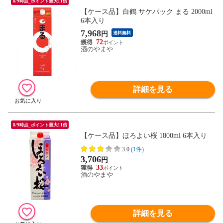
8/9時点_ポイント最大11倍
【ケース品】白鶴 サケパック まる 2000ml
6本入り
7,968
円
送料無料
72
酒のやまや
詳細を見る
8/9時点_ポイント最大11倍
【ケース品】ほろよい桜 1800ml 6本入り
3.0
(1件)
3,706
円
33
酒のやまや
詳細を見る