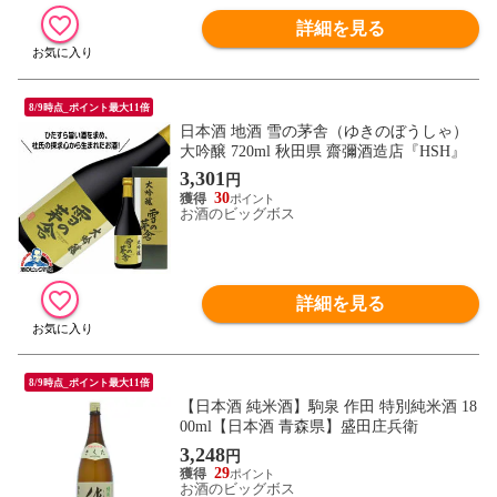
詳細を見る
8/9時点_ポイント最大11倍
日本酒 地酒 雪の茅舎（ゆきのぼうしゃ）
大吟醸 720ml 秋田県 齋彌酒造店『HSH』
3,301
円
30
お酒のビッグボス
詳細を見る
8/9時点_ポイント最大11倍
【日本酒 純米酒】駒泉 作田 特別純米酒 18
00ml【日本酒 青森県】盛田庄兵衛
3,248
円
29
お酒のビッグボス