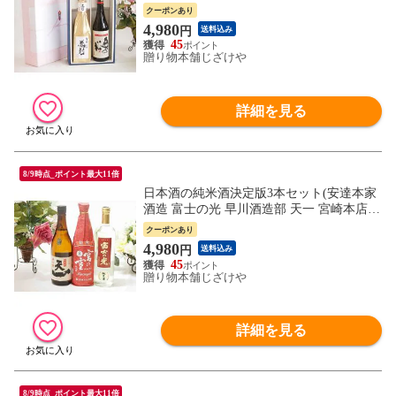
(福島)) 720ml×2本
クーポンあり
4,980
円
送料込み
45
贈り物本舗じざけや
詳細を見る
8/9時点_ポイント最大11倍
日本酒の純米酒決定版3本セット(安達本家
酒造 富士の光 早川酒造部 天一 宮崎本店
宮の雪) 720ml×3本 ギフト飲み比べ セット
クーポンあり
4,980
円
送料込み
45
贈り物本舗じざけや
詳細を見る
8/9時点_ポイント最大11倍