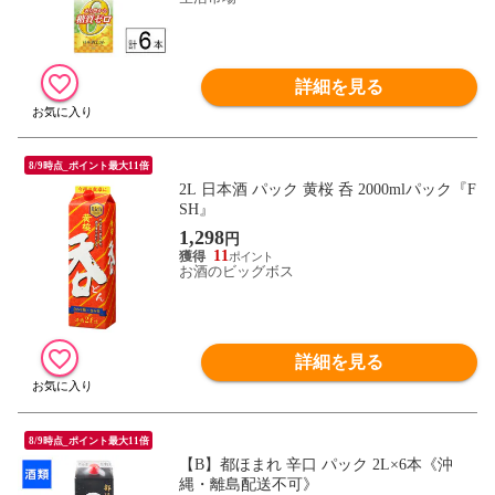
詳細を見る
8/9時点_ポイント最大11倍
2L 日本酒 パック 黄桜 呑 2000mlパック『F
SH』
1,298
円
11
お酒のビッグボス
詳細を見る
8/9時点_ポイント最大11倍
【B】都ほまれ 辛口 パック 2L×6本《沖
縄・離島配送不可》