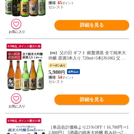
円！］プレゼント 家飲み【7営業日以内に
65
出荷】
セレスト
詳細を見る
8/9時点_ポイント最大11倍
父の日 ギフト 銀盤酒造 全て純米大
【PR】
吟醸 原酒3本入り 720ml×5本[JS106] 父 ギ
フト 飲み比べ セット 720ml 日本酒 プレゼ
クーポンあり
ント お酒 母の日 敬老 お中元 お歳暮 お祝
5,980
円
送料込み
い 贈答 70代 60代 50代 【送料無料】【7営
54
業日内に発送】
セレスト
詳細を見る
8/9時点_ポイント最大11倍
［単品合計価格より23％OFF！16,700円⇒1
2,800円］ 5酒蔵の純米大吟醸 飲み比べ720