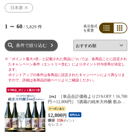
日本酒
1
～
60
表示形式
/
5,829
件
を変更
リスト
グリッド
条件で絞り込む
※
「ポイント最大○倍」と記載された商品については、各商品ごとに設定され
たキャンペーン条件（エントリー含む）によりポイント付与倍率が決定し
ます。
ポイントアップの条件は各商品に設定されたキャンペーンにより異なりま
すので、詳細は各商品詳細ページよりご確認ください。
8/9時点_ポイント最大11倍
［単品合計価格より23％OFF！16,700
【PR】
円⇒12,800円］ 5酒蔵の純米大吟醸 飲み比
べ720ml 5本組セット[ワイングラスで飲み
クーポンあり
たい日本酒]【送料無料】［常温］［JS13］
12,800
円
送料込み
【7営業日以内に出荷】
116
セレスト