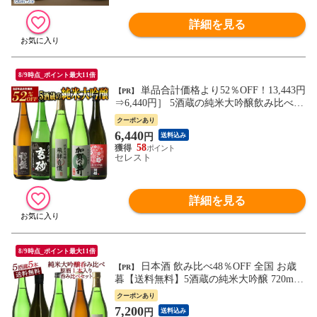
詳細を見る
8/9時点_ポイント最大11倍
単品合計価格より52％OFF！13,443円
【PR】
⇒6,440円］ 5酒蔵の純米大吟醸飲み比べ72
0ml 5本組セット[JS32]【送料無料】［常
クーポンあり
温］ 【7営業日以内に出荷】
6,440
円
送料込み
58
セレスト
詳細を見る
8/9時点_ポイント最大11倍
日本酒 飲み比べ48％OFF 全国 お歳
【PR】
暮【送料無料】5酒蔵の純米大吟醸 720ml 5
本組セット[原酒1本入り]［JS19］［単品合
クーポンあり
計価格より48％OFF！13,960円⇒7,200
7,200
円
送料込み