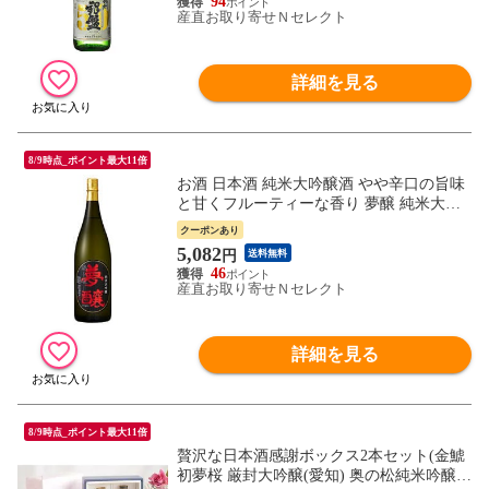
94
産直お取り寄せＮセレクト
詳細を見る
8/9時点_ポイント最大11倍
お酒 日本酒 純米大吟醸酒 やや辛口の旨味
と甘くフルーティーな香り 夢醸 純米大吟
醸 宮本酒造店 石川県
クーポンあり
5,082
円
送料無料
46
産直お取り寄せＮセレクト
詳細を見る
8/9時点_ポイント最大11倍
贅沢な日本酒感謝ボックス2本セット(金鯱
初夢桜 厳封大吟醸(愛知) 奥の松純米吟醸