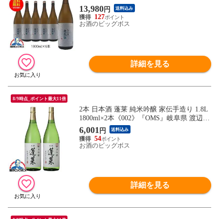
13,980
円
送料込み
127
お酒のビッグボス
詳細を見る
8/9時点_ポイント最大11倍
2本 日本酒 蓬莱 純米吟醸 家伝手造り 1.8L
1800ml×2本《002》『OMS』岐阜県 渡辺酒
造店
6,001
円
送料込み
54
お酒のビッグボス
詳細を見る