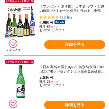
8/9時点_ポイント最大11倍
【プレゼント 贈り物】 日本酒 ギフト 1/20
の確率でどれかが久保田に代わる！全部大
吟醸飲み比べラッキーセット 720ml×5本
4.8
(14件)
『OMS』【本州のみ 送料無料】
6,980
円
送料込み
63
お酒のビッグボス
詳細を見る
8/9時点_ポイント最大11倍
【日本酒 純米酒】奥の松 特別純米酒 1800
ml2007モンドセレクション最高金賞受賞
【福島県】
2,636
円
23
お酒のビッグボス
詳細を見る