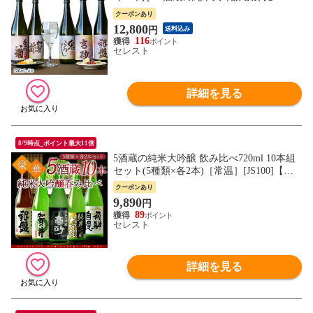
ml 5本組セット[ワイングラスで飲みたい日
クーポンあり
本酒]【送料無料】［常温］［JS13］【7営
12,800
円
送料込み
業日以内に出荷】
116
セレスト
詳細を見る
8/9時点_ポイント最大11倍
5酒蔵の純米大吟醸 飲み比べ720ml 10本組
セット(5種類×各2本)［常温］[JS100]【送
料無料】 日本酒ギフト プレゼント お祝い
クーポンあり
オリジナル 贈答 父の日 お中元 敬老の日
9,890
円
還暦 退職
89
セレスト
詳細を見る