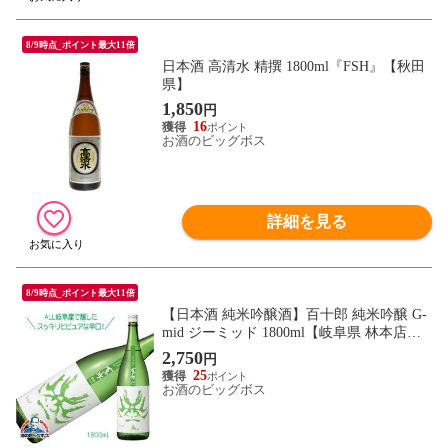
8/9時点_ポイント最大11倍
日本酒 高清水 精撰 1800ml『FSH』【秋田
県】
1,850
円
16
お酒のビッグボス
詳細を見る
8/9時点_ポイント最大11倍
【日本酒 純米吟醸酒】百十郎 純米吟醸 G-
mid ジーミッド 1800ml【岐阜県 林本店】
『HSH』
2,750
円
25
お酒のビッグボス