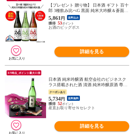
【プレゼント 贈り物】 日本酒 ギフト 百十
郎 3種飲み比べG 黒面 純米大吟醸＆蒼面
純米吟醸＆赤面 純米酒 720ml×3本 日本酒
5,861
円
送料込み
岐阜県 林本店『HSH』【本州のみ 送料無
53
料】
お酒のビッグボス
詳細を見る
8/9時点_ポイント最大11倍
日本酒 純米吟醸酒 航空会社のビジネスク
ラス搭載された酒 清酒 純米吟醸原酒 尊皇
袋入 1.8L 山崎合資会社 愛知県
クーポンあり
5,734
円
送料無料
52
産直お取り寄せＮセレクト
詳細を見る