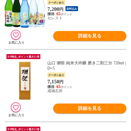
瓶 日本酒 お酒【送料無料】［4～5営業日
クーポンあり
内に発送］
7,200
円
送料込み
65
セレスト
詳細を見る
8/9時点_ポイント最大11倍
山口 獺祭 純米大吟醸 磨き二割三分 720ml |
D+5
クーポンあり
7,150
円
65
成城石井
詳細を見る
8/9時点_ポイント最大11倍