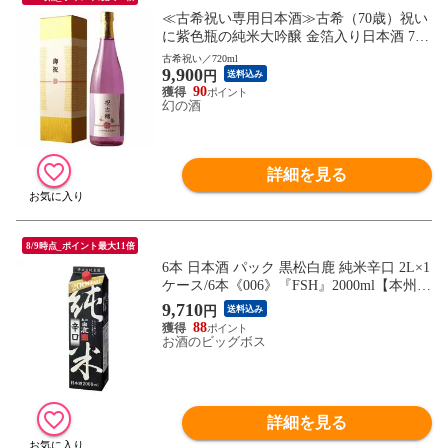
≪古希祝い専用日本酒≫古希（70歳）祝い
に紫色瓶の純米大吟醸 金箔入り日本酒 720
ml ［化粧箱入り］【古希祝い 敬老の日 男
古希祝い／720ml
9,900
性 女性 上司ギフト プレゼント 内祝い お
円
送料込み
返し 紫の風呂敷包装 父 母 】
90
幻の酒
詳細を見る
8/9時点_ポイント最大11倍
6本 日本酒 パック 黒松白鹿 純米辛口 2L×1
ケース/6本《006》『FSH』2000ml【本州の
み 送料無料】
9,710
円
送料込み
88
お酒のビッグボス
詳細を見る