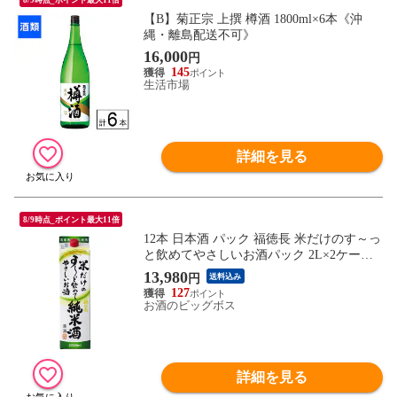
【B】菊正宗 上撰 樽酒 1800ml×6本《沖
縄・離島配送不可》
16,000
円
145
生活市場
詳細を見る
8/9時点_ポイント最大11倍
12本 日本酒 パック 福徳長 米だけのす～っ
と飲めてやさしいお酒パック 2L×2ケース/1
2本《012》『FSH』2000ml【本州のみ 送料
13,980
円
送料込み
無料】
127
お酒のビッグボス
詳細を見る