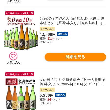
8/9時点_ポイント最大11倍
6酒蔵の全て純米大吟醸 飲み比べ720ml 10
本組セット[原酒5本入り]【送料無料】［常
温］ 日本酒 お酒 お祝い 贈答 還暦 誕生日
クーポンあり
退職祝 退職祝い 退職 お礼 御礼 プレゼン
12,500
円
送料込み
ト 女性 男性 ギフト 食べ物 60代 卒業祝い
113
異動【7営業日以内に出荷】［JS6］
セレスト
詳細を見る
8/9時点_ポイント最大11倍
父の日 ギフト 銀盤酒造 全て純米大吟醸 原
酒3本入り 720ml×5本[JS106] 父 ギフト 飲
み比べ セット 720ml 日本酒 プレゼント お
クーポンあり
酒 母の日 敬老 お中元 お歳暮 お祝い 贈答
5,980
円
送料込み
70代 60代 50代 【送料無料】【7営業日内
54
に発送】
セレスト