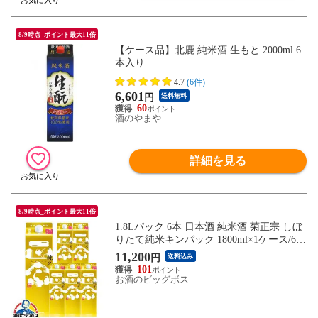
8/9時点_ポイント最大11倍
【ケース品】北鹿 純米酒 生もと 2000ml 6
本入り
4.7
(6件)
6,601
円
送料無料
60
酒のやまや
詳細を見る
8/9時点_ポイント最大11倍
1.8Lパック 6本 日本酒 純米酒 菊正宗 しぼ
りたて純米キンパック 1800ml×1ケース/6本
《006》『FSH』【本州のみ 送料無料】
11,200
円
送料込み
101
お酒のビッグボス