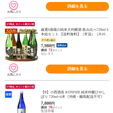
詳細を見る
8/9時点_ポイント最大11倍
厳選6酒蔵の純米大吟醸酒 飲み比べ720ml 6
本組セット 【送料無料】［常温］［JS10］
【7営業日以内に出荷】 ［日本酒 酒 プレ
クーポンあり
ゼント ギフト 晩酌 お父さん お中元 父の
7,980
円
送料込み
日
72
セレスト
詳細を見る
8/9時点_ポイント最大11倍
【B】小西酒造 KONISHI 純米吟醸ひやし
ぼり 720ml×6本《沖縄・離島配送不可》
7,800
円
70
生活市場