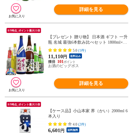
詳細を見る
8/9時点_ポイント最大11倍
【プレゼント 贈り物】 日本酒 ギフト 一升
瓶 名城 最強6本飲み比べセット 1800ml×6
本 名城酒造『OMS』【本州のみ 送料無
5.0
(1件)
料】
11,110
円
送料込み
101
お酒のビッグボス
詳細を見る
8/9時点_ポイント最大11倍
【ケース品】小山本家 界（かい）2000ml 6
本入り
4.0
(2件)
6,601
円
送料無料