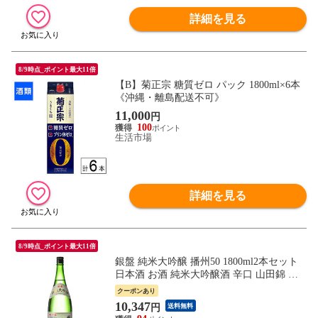
詳細を見る
8/9時点_ポイント最大11倍
【B】菊正宗 糖質ゼロ パック 1800ml×6本
《沖縄・離島配送不可》
11,000
円
100
生活市場
詳細を見る
8/9時点_ポイント最大11倍
銀盤 純米大吟醸 播州50 1800ml2本セット
日本酒 お酒 純米大吟醸酒 辛口 山田錦 和
食 清酒 イタリアン 酒 家飲み 地酒 富山 銀
クーポンあり
盤酒造【北海道・沖縄県・離島 配送不可】
10,347
円
送料無料