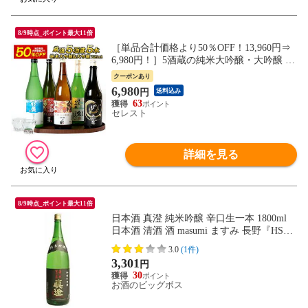
8/9時点_ポイント最大11倍
［単品合計価格より50％OFF！13,960円⇒
6,980円！］5酒蔵の純米大吟醸・大吟醸 飲
み比べ720ml 5本組セット[詰め日：2025年1
クーポンあり
2月以降] 【送料無料】【7営業日以内に出
6,980
円
送料込み
荷】［JS9］ 日本酒 酒 プレゼント ギフト
63
セレスト
詳細を見る
8/9時点_ポイント最大11倍
日本酒 真澄 純米吟醸 辛口生一本 1800ml
日本酒 清酒 酒 masumi ますみ 長野『HS
H』
3.0
(1件)
3,301
円
30
お酒のビッグボス