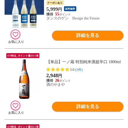
焼酎 クラフト焼酎 地酒 お酒 飲み比べ セ
クーポンあり
ット 焼酎飲み比べ 詰め合わせ ボトル お祝
5,999
円
送料無料
い 誕生日 父の日 母の日 プレゼント ギフ
55
ト 92200002
タンスのゲン Design the Future
詳細を見る
8/9時点_ポイント最大11倍
【単品】一ノ蔵 特別純米酒超辛口 1800ml
5.0
(1件)
2,948
円
26
酒のやまや
詳細を見る
8/9時点_ポイント最大11倍