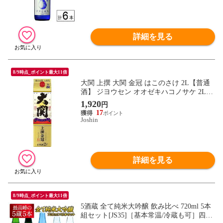
詳細を見る
8/9時点_ポイント最大11倍
大関 上撰 大関 金冠 はこのさけ 2L【普通
酒】 ジヨウセン オオゼキハコノサケ 2L
【返品種別B】
1,920
円
17
Joshin
詳細を見る
8/9時点_ポイント最大11倍
5酒蔵 全て純米大吟醸 飲み比べ 720ml 5本
組セット[JS35]［基本常温/冷蔵も可］四合