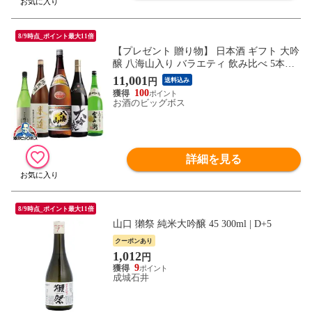
8/9時点_ポイント最大11倍
【プレゼント 贈り物】 日本酒 ギフト 大吟
醸 八海山入り バラエティ 飲み比べ 5本セ
ット 1800ml×5本 日本酒セット『OMS』
11,001
円
送料込み
【本州のみ 送料無料】
100
お酒のビッグボス
詳細を見る
8/9時点_ポイント最大11倍
山口 獺祭 純米大吟醸 45 300ml | D+5
クーポンあり
1,012
円
9
成城石井