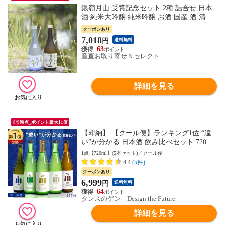
銀嶺月山 受賞記念セット 2種 詰合せ 日本
酒 純米大吟醸 純米吟醸 お酒 国産 酒 清酒
銀嶺月山純米吟醸 月山の雪 がっさん 限定
クーポンあり
醸造 山形 月山酒造
7,018
円
送料無料
63
産直お取り寄せＮセレクト
詳細を見る
8/9時点_ポイント最大11倍
【即納】 【クール便】ランキング1位 “違
い”が分かる 日本酒 飲み比べセット 720ml
5本セット 純米大吟醸 純米吟醸 うすにご
1点【720ml】(5本セット)／クール便
り 生酒 純米酒 福岡 地酒 酒 お酒 辛口 甘口
4.4
(5件)
飲み比べ セット 詰め合わせ お祝い 父の日
クーポンあり
贈り物 ギフト 99987001
6,999
円
送料無料
64
タンスのゲン Design the Future
詳細を見る