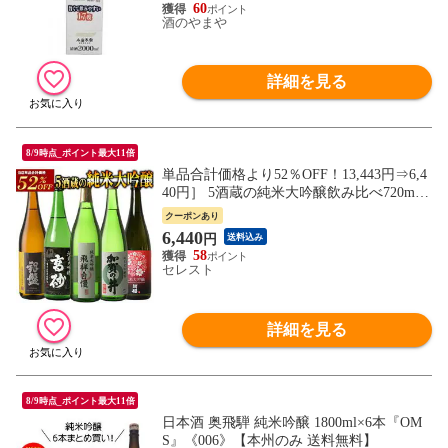
60
酒のやまや
詳細を見る
8/9時点_ポイント最大11倍
単品合計価格より52％OFF！13,443円⇒6,4
40円］ 5酒蔵の純米大吟醸飲み比べ720ml 5
本組セット[JS32]【送料無料】［常温］
クーポンあり
【7営業日以内に出荷】
6,440
円
送料込み
58
セレスト
詳細を見る
8/9時点_ポイント最大11倍
日本酒 奥飛騨 純米吟醸 1800ml×6本『OM
S』《006》【本州のみ 送料無料】