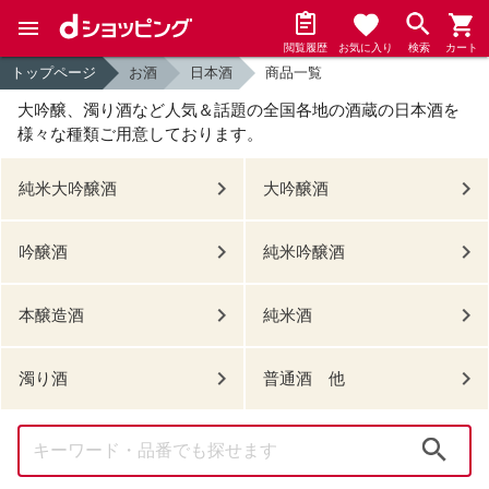
閲覧履歴
お気に入り
検索
カート
トップページ
お酒
日本酒
商品一覧
大吟醸、濁り酒など人気＆話題の全国各地の酒蔵の日本酒を
様々な種類ご用意しております。
純米大吟醸酒
大吟醸酒
吟醸酒
純米吟醸酒
本醸造酒
純米酒
濁り酒
普通酒 他
検索