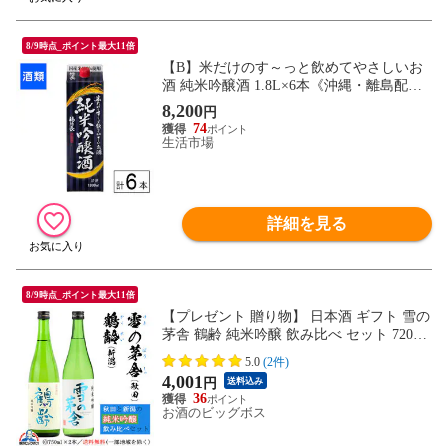
8/9時点_ポイント最大11倍
【B】米だけのす～っと飲めてやさしいお
酒 純米吟醸酒 1.8L×6本《沖縄・離島配送
不可》
8,200
円
74
生活市場
詳細を見る
8/9時点_ポイント最大11倍
【プレゼント 贈り物】 日本酒 ギフト 雪の
茅舎 鶴齢 純米吟醸 飲み比べ セット 720ml
×2本『HSH』【本州のみ 送料無料】
5.0
(2件)
4,001
円
送料込み
36
お酒のビッグボス