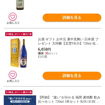
詳細を見る
8/9時点_ポイント最大11倍
お酒 ギフト お中元 暑中見舞い 日本酒 プ
レゼント 大吟醸【北雪YK35】720ml 化粧
箱入り ギフト 男性 女性 上司 新潟地酒 高
6,050
円
級 誕生日 内祝い お返し 結婚祝い 退職祝
55
い おすすめ おしゃれ 記念品 お祝い 手土
幻の酒
産 贈り物
詳細を見る
8/9時点_ポイント最大11倍
【即納】 “違い”が分かる 福岡 麦焼酎 飲み
比べセット 720ml 3本セット KOU-ICHI 麦