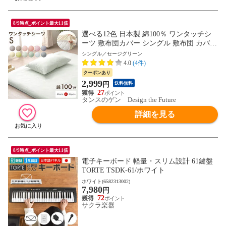
8/9時点_ポイント最大11倍
選べる12色 日本製 綿100％ ワンタッチシ
ーツ 敷布団カバー シングル 敷布団 カバー
ベッドシーツ ベッドカバー ワンタッチシ
シングル／セージグリーン
ーツ 洗える コットン 国産 おしゃれ 22700
4.0
(4件)
128〔セージグリーン〕
クーポンあり
2,999
円
送料無料
27
タンスのゲン Design the Future
詳細を見る
8/9時点_ポイント最大11倍
電子キーボード 軽量・スリム設計 61鍵盤
TORTE TSDK-61/ホワイト
ホワイト(6582313002)
7,980
円
72
サクラ楽器