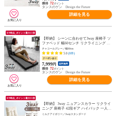
72
タンスのゲン Design the Future
詳細を見る
8/9時点_ポイント最大11倍
【即納】 シーンに合わせて3way 座椅子 ソ
ファベッド 幅60センチ リクライニング 1
人掛け ソファ ベッド ソファーベッド フロ
チャコールグレー／幅60cm
アソファ ソファー ローソファ ハイバック
5.0
(8件)
コンパクト 1521005317〔チャコールグレ
クーポンあり
ー〕
7,999
円
送料無料
72
タンスのゲン Design the Future
詳細を見る
8/9時点_ポイント最大11倍
【即納】 3way ニュアンスカラー リクライ
ニング 座椅子 42段ギア ハイバック 一人掛
け リクライニング座椅子 座イス 椅子 イス
ミルクアイボリー／3wayスタンダード