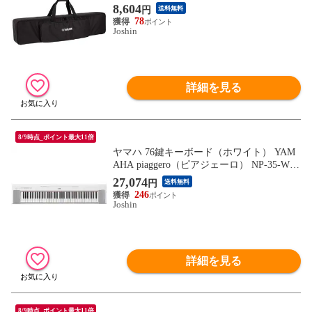
8,604
円
送料無料
78
Joshin
詳細を見る
8/9時点_ポイント最大11倍
ヤマハ 76鍵キーボード（ホワイト） YAM
AHA piaggero（ピアジェーロ） NP-35-WH
【返品種別A】
27,074
円
送料無料
246
Joshin
詳細を見る
8/9時点_ポイント最大11倍