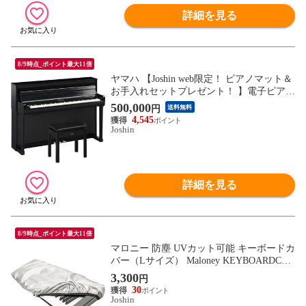
詳細を見る
8/9時点_ポイント最大11倍
ヤマハ 【Joshin web限定！ ピアノマット＆
お手入れセットプレゼント！ 】電子ピアノ
(黒鏡面艶出し)【高低自在椅子＆ヘッドホ
500,000
円
送料無料
ン＆ソングブック付き】 YAMAHA Clavino
4,545
va(クラビノーバ) CLP-885-PE 【返品種別
Joshin
A】
詳細を見る
8/9時点_ポイント最大11倍
マロニー 防塵 UVカット可能 キーボードカ
バー（Lサイズ） Maloney KEYBOARDCOV
ER-L 【返品種別A】
3,300
円
30
Joshin