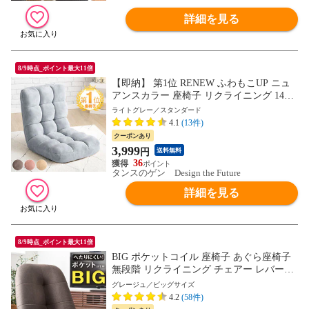
詳細を見る
8/9時点_ポイント最大11倍
【即納】 第1位 RENEW ふわもこUP ニュ
アンスカラー 座椅子 リクライニング 14段
ギア フロア チェア チェアー リクライニン
ライトグレー／スタンダード
グ座椅子 座イス 椅子 いす コンパクト 折
4.1
(13件)
り畳み 小さい 1人 ギフト プレゼント 6517
クーポンあり
000384A〔ライトグレー〕
3,999
円
送料無料
36
タンスのゲン Design the Future
詳細を見る
8/9時点_ポイント最大11倍
BIG ポケットコイル 座椅子 あぐら座椅子
無段階 リクライニング チェアー レバー式
座いす おしゃれ コンパクト リクライニン
グレージュ／ビッグサイズ
グチェア 16210001 〔グレージュ〕【予
4.2
(58件)
約】8月下旬※8/31までに出荷予定