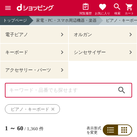
閲覧履歴
お気に入り
検索
カート
トップページ
家電・PC・スマホ周辺機器・楽器
ピアノ・キーボ
電子ピアノ
オルガン
キーボード
シンセサイザー
アクセサリー・パーツ
検索
ピアノ・キーボード
1
～
60
表示形式
/
1,360
件
を変更