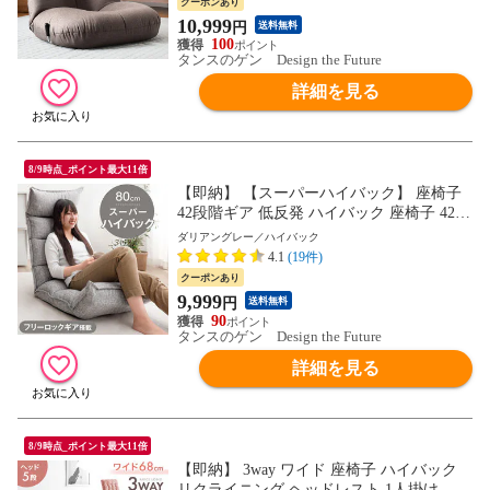
クーポンあり
10,999
円
送料無料
100
タンスのゲン Design the Future
詳細を見る
8/9時点_ポイント最大11倍
【即納】 【スーパーハイバック】 座椅子
42段階ギア 低反発 ハイバック 座椅子 42段
階 リクライニング チェアー 座イス 椅子
ダリアングレー／ハイバック
チェア ファブリック おしゃれ フロアチェ
4.1
(19件)
ア 座いす 布地 15210015〔ダリアングレ
クーポンあり
ー〕
9,999
円
送料無料
90
タンスのゲン Design the Future
詳細を見る
8/9時点_ポイント最大11倍
【即納】 3way ワイド 座椅子 ハイバック
リクライニング ヘッドレスト 1人掛け ソ