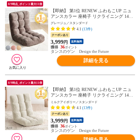
8/9時点_ポイント最大11倍
【即納】 第1位 RENEW ふわもこUP ニュ
アンスカラー 座椅子 リクライニング 14段
ギア フロア チェア チェアー リクライニン
グレージュ／スタンダード
グ座椅子 座イス 椅子 いす コンパクト 折
4.1
(13件)
り畳み 小さい 1人 ギフト プレゼント 6517
クーポンあり
000382A〔グレージュ〕
3,999
円
送料無料
36
タンスのゲン Design the Future
詳細を見る
8/9時点_ポイント最大11倍
【即納】 第1位 RENEW ふわもこUP ニュ
アンスカラー 座椅子 リクライニング 14段
ギア フロア チェア チェアー リクライニン
ミルクアイボリー／スタンダード
グ座椅子 座イス 椅子 いす コンパクト 折
4.1
(13件)
り畳み 小さい 1人 ギフト プレゼント 6517
クーポンあり
000381A〔ミルクアイボリー〕
3,999
円
送料無料
36
タンスのゲン Design the Future
詳細を見る