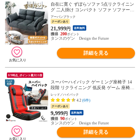
自在に寛ぐ ずぼらソファ 5点リクライニン
グ 二人掛け コンパクト ソファ ソファー
リクライニングソファ ローソファ フロア
アーバンブラック
ソファ ソファベッド リクライニング 一人
クーポンあり
掛け 15200119〔アーバンブラック〕【予
21,999
円
送料無料
約】8月下旬※8/31までに出荷予定
200
タンスのゲン Design the Future
詳細を見る
8/9時点_ポイント最大11倍
スーパーハイバック ゲーミング座椅子 14
段階 リクライニング 低反発 ゲーム 座椅子
メッシュ コンパクト 一人掛け 座いす 座イ
レッド／ハイバック
ス イス 椅子 1人掛け ソファー チェア ハイ
4.2
(6件)
バック 15210057〔レッド〕【予約】8月下
クーポンあり
旬※8/31までに出荷予定
9,999
円
送料無料
90
タンスのゲン Design the Future
詳細を見る