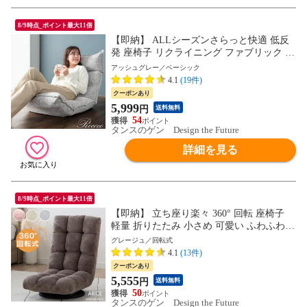
8/9時点_ポイント最大11倍
【即納】 ALLシーズンさらっと快適 低反
発 座椅子 リクライニング ファブリック 14
段ギア リクライニングチェアー 座イス 椅
アッシュグレー／ベーシック
子 チェアー フロアチェア ギフト プレゼン
4.1
(19件)
ト 65170001〔アッシュグレー〕
クーポンあり
5,999
円
送料無料
54
タンスのゲン Design the Future
詳細を見る
8/9時点_ポイント最大11倍
【即納】 立ち座り楽々 360° 回転 座椅子
軽量 折りたたみ 小さめ 可愛い ふわふわ
シンプル モダン 一人掛け テレワーク クッ
グレージュ／回転式
ション 持ち運び フロアチェア 15200108
4.1
(13件)
〔グレージュ〕
クーポンあり
5,555
円
送料無料
50
タンスのゲン Design the Future