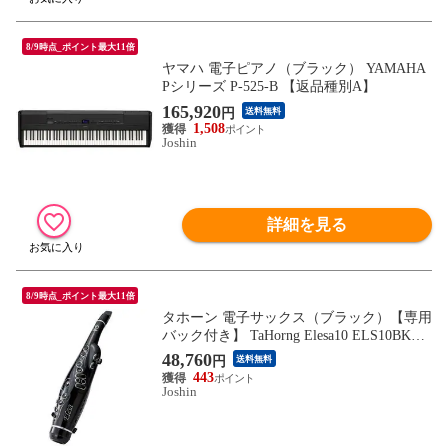
8/9時点_ポイント最大11倍
ヤマハ 電子ピアノ（ブラック） YAMAHA
Pシリーズ P-525-B 【返品種別A】
165,920
円
送料無料
1,508
Joshin
詳細を見る
8/9時点_ポイント最大11倍
タホーン 電子サックス（ブラック）【専用
バック付き】 TaHorng Elesa10 ELS10BK
【返品種別B】
48,760
円
送料無料
443
Joshin