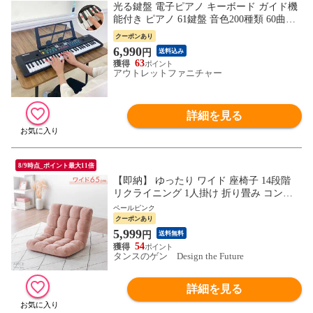
光る鍵盤 電子ピアノ キーボード ガイド機
能付き ピアノ 61鍵盤 音色200種類 60曲収
録 楽譜スタンド マイク付き
クーポンあり
6,990
円
送料込み
63
アウトレットファニチャー
詳細を見る
8/9時点_ポイント最大11倍
【即納】 ゆったり ワイド 座椅子 14段階
リクライニング 1人掛け 折り畳み コンパ
クト フラット あぐら フロアチェア かわい
ペールピンク
い モコモコ ふわふわ 1P 北欧 おしゃれ 152
クーポンあり
00127〔ペールピンク〕
5,999
円
送料無料
54
タンスのゲン Design the Future
詳細を見る