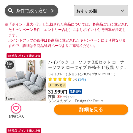
リスト
グリッド
条件で絞り込む
※
「ポイント最大○倍」と記載された商品については、各商品ごとに設定され
たキャンペーン条件（エントリー含む）によりポイント付与倍率が決定し
ます。
ポイントアップの条件は各商品に設定されたキャンペーンにより異なりま
すので、詳細は各商品詳細ページよりご確認ください。
8/9時点_ポイント最大11倍
ハイバック ローソファ 3点セット コーナ
ーソファ ロータイプ 座椅子 14段階 リクラ
イニング ローソファー 3人掛け フロアソ
ライトグレー(3点セット)／Bタイプ(1.5P+2P+ｺｰﾅｰ)
ファー フロアソファ ソファー 【超大型】
5.0
(1件)
15210200〔ライトグレー【3点Bタイプ】〕
クーポンあり
【予約】9月上旬※9/10までに出荷予定
31,999
円
送料無料
290
タンスのゲン Design the Future
詳細を見る
8/9時点_ポイント最大11倍