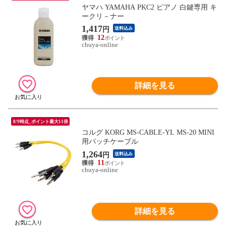
ヤマハ YAMAHA PKC2 ピアノ 白鍵専用 キ
ークリ－ナー
1,417
円
送料込み
12
chuya-online
詳細を見る
8/9時点_ポイント最大11倍
コルグ KORG MS-CABLE-YL MS-20 MINI
用パッチケーブル
1,264
円
送料込み
11
chuya-online
詳細を見る