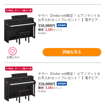
8/9時点_ポイント最大11倍
ヤマハ 【Joshin web限定！ ピアノマット＆
お手入れセットプレゼント！ 】電子ピアノ
(ブラックウッド調)【高低自在椅子＆ヘッ
350,000
円
送料無料
ドホン＆ソングブック付き】 YAMAHA Cla
3,181
vinova(クラビノーバ) CLP-875-B 【返品種
Joshin
別A】
詳細を見る
8/9時点_ポイント最大11倍
ヤマハ 【Joshin web限定！ ピアノマット＆
お手入れセットプレゼント！ 】電子ピアノ
(ニューダークローズウッド調)【高低自在
350,000
円
送料無料
椅子＆ヘッドホン＆ソングブック付き】 Y
3,181
AMAHA Clavinova(クラビノーバ) CLP-875-
Joshin
R 【返品種別A】