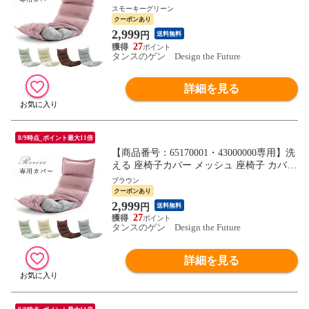
ウォッシャブル カバー 1人掛け チェアカ
スモーキーグリーン
バー 座いす 座イス ソファ 椅子 カバー 座
クーポンあり
椅子用 おしゃれ 15110001 〔スモーキーグ
2,999
円
送料無料
リーン〕【予約】9月中旬※9/20までに出荷
27
予定
タンスのゲン Design the Future
詳細を見る
8/9時点_ポイント最大11倍
【商品番号：65170001・43000000専用】洗
える 座椅子カバー メッシュ 座椅子 カバー
ウォッシャブル カバー 1人掛け チェアカ
ブラウン
バー 座いす 座イス ソファ 椅子 カバー 座
クーポンあり
椅子用 おしゃれ 15110001 〔ブラウン〕
2,999
円
送料無料
【予約】9月中旬※9/20までに出荷予定
27
タンスのゲン Design the Future
詳細を見る