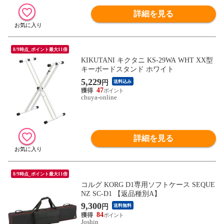
詳細を見る
8/9時点_ポイント最大11倍
KIKUTANI キクタニ KS-29WA WHT XX型
キーボードスタンド ホワイト
5,229
円
送料込み
47
chuya-online
詳細を見る
8/9時点_ポイント最大11倍
コルグ KORG D1専用ソフトケース SEQUE
NZ SC-D1 【返品種別A】
9,300
円
送料無料
84
Joshin