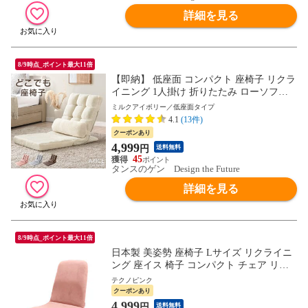
詳細を見る
8/9時点_ポイント最大11倍
【即納】 低座面 コンパクト 座椅子 リクラ
イニング 1人掛け 折りたたみ ローソファ
フロアソファ 背もたれ座椅子 チェア こた
ミルクアイボリー／低座面タイプ
つ 軽量 スリム 1P 北欧 おしゃれ 15200109
4.1
(13件)
〔ミルクアイボリー〕
クーポンあり
4,999
円
送料無料
45
タンスのゲン Design the Future
詳細を見る
8/9時点_ポイント最大11倍
日本製 美姿勢 座椅子 Lサイズ リクライニ
ング 座イス 椅子 コンパクト チェア リク
ライニングチェアー リクライニングチェア
テクノピンク
折りたたみ フロアチェアー 座いす 440300
クーポンあり
66〔テクノピンク〕
4,999
円
送料無料