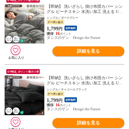
8/9時点_ポイント最大11倍
【即納】 洗いざらし 掛け布団カバー シン
グル ピーチスキン 水洗い加工 洗える U字
ファスナー スナップボタン 掛布団カバー
シングル／ダークグレー
掛ふとんカバー 布団カバー 掛けカバー 掛
クーポンあり
け布団 おしゃれ 81900224〔ダークグレ
1,799
円
送料無料
ー〕
16
タンスのゲン Design the Future
詳細を見る
8/9時点_ポイント最大11倍
【即納】 洗いざらし 掛け布団カバー シン
グル ピーチスキン 水洗い加工 洗える U字
ファスナー スナップボタン 掛布団カバー
シングル／チャコールブラック
掛ふとんカバー 布団カバー 掛けカバー 掛
クーポンあり
け布団 おしゃれ 81900224〔チャコールブ
1,799
円
送料無料
ラック〕
16
タンスのゲン Design the Future
詳細を見る