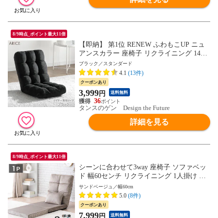
8/9時点_ポイント最大11倍
【即納】 第1位 RENEW ふわもこUP ニュ
アンスカラー 座椅子 リクライニング 14段
ギア フロア チェア チェアー リクライニン
ブラック／スタンダード
グ座椅子 座イス 椅子 いす コンパクト 折
4.1
(13件)
り畳み 小さい 1人 ギフト プレゼント 6517
クーポンあり
0003〔ブラック〕
3,999
円
送料無料
36
タンスのゲン Design the Future
詳細を見る
8/9時点_ポイント最大11倍
シーンに合わせて3way 座椅子 ソファベッ
ド 幅60センチ リクライニング 1人掛け ソ
ファ ベッド ソファーベッド フロアソファ
サンドベージュ／幅60cm
ソファー ローソファ ハイバック コンパク
5.0
(8件)
ト 1521005318〔サンドベージュ〕【予約】
クーポンあり
8月中旬※8/20までに出荷予定
7,999
円
送料無料