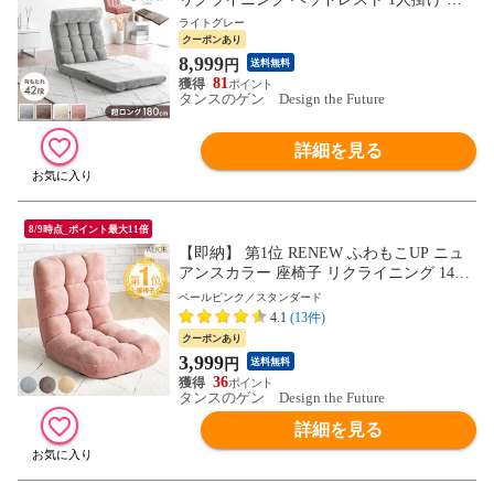
ファベッド フロアソファ ソファ 座椅子 コ
ライトグレー
ンパクト 折り畳み 北欧 おしゃれ 15200128
クーポンあり
〔ライトグレー〕
8,999
円
送料無料
81
タンスのゲン Design the Future
詳細を見る
8/9時点_ポイント最大11倍
【即納】 第1位 RENEW ふわもこUP ニュ
アンスカラー 座椅子 リクライニング 14段
ギア フロア チェア チェアー リクライニン
ペールピンク／スタンダード
グ座椅子 座イス 椅子 いす コンパクト 折
4.1
(13件)
り畳み 小さい 1人 ギフト プレゼント 6517
クーポンあり
000383〔ペールピンク〕
3,999
円
送料無料
36
タンスのゲン Design the Future
詳細を見る