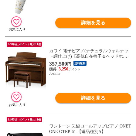
詳細を見る
8/9時点_ポイント最大11倍
カワイ 電子ピアノ(ナチュラルウォルナッ
ト調仕上げ)【高低自在椅子＆ヘッドホン
＆楽譜集付き】 KAWAI Concert Artist SERI
357,500
円
送料無料
ES CA701-NW 【返品種別A】
3,250
Joshin
詳細を見る
8/9時点_ポイント最大11倍
ワントーン 61鍵ロールアップピアノ ONET
ONE OTRP-61 【返品種別A】