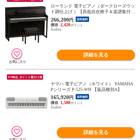
ローランド 電子ピアノ（ダークローズウッ
ド調仕上げ ）【高低自在椅子＆楽譜集付
き】 Roland LX Series LX-5-DRS 【返品種
266,200
円
送料無料
別A】
2,420
Joshin
詳細を見る
8/9時点_ポイント最大11倍
ヤマハ 電子ピアノ（ホワイト） YAMAHA
Pシリーズ P-525-WH 【返品種別A】
165,920
円
送料無料
1,508
Joshin
詳細を見る