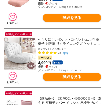
45
タンスのゲン Design the Future
詳細を見る
8/9時点_ポイント最大11倍
へたりにくいポケットコイル シェル型 座
椅子 14段階 リクライニング ポケットコイ
ル フロアチェア コンパクト 極厚 シェル
オフホワイト／スタンダード
貝殻 椅子 いす チェア 女性 おしゃれ ベロ
5.0
(3件)
ア 北欧 ギフト 15210185 〔オフホワイト〕
クーポンあり
【予約】9月下旬※9/30までに出荷予定
4,999
円
送料無料
45
タンスのゲン Design the Future
詳細を見る
8/9時点_ポイント最大11倍
【商品番号：65170001・43000000専用】 洗
える 座椅子カバー メッシュ 座椅子 カバー