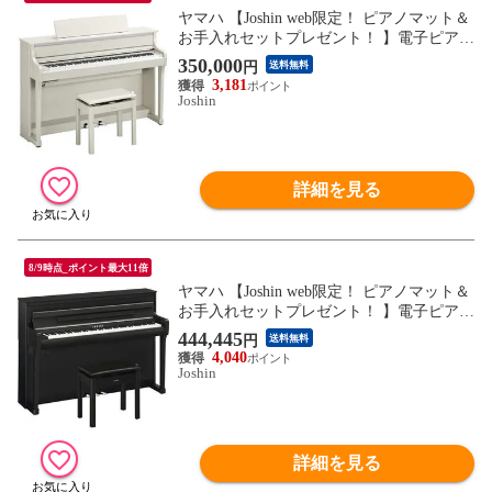
ヤマハ 【Joshin web限定！ ピアノマット＆
お手入れセットプレゼント！ 】電子ピアノ
(ホワイトバーチ調)【高低自在椅子＆ヘッ
350,000
円
送料無料
ドホン＆ソングブック付き】 YAMAHA Cla
3,181
vinova(クラビノーバ) CLP-875-WB 【返品
Joshin
種別A】
詳細を見る
8/9時点_ポイント最大11倍
ヤマハ 【Joshin web限定！ ピアノマット＆
お手入れセットプレゼント！ 】電子ピアノ
(ブラックウッド調)【高低自在椅子＆ヘッ
444,445
円
送料無料
ドホン＆ソングブック付き】 YAMAHA Cla
4,040
vinova(クラビノーバ) CLP-885-B 【返品種
Joshin
別A】
詳細を見る