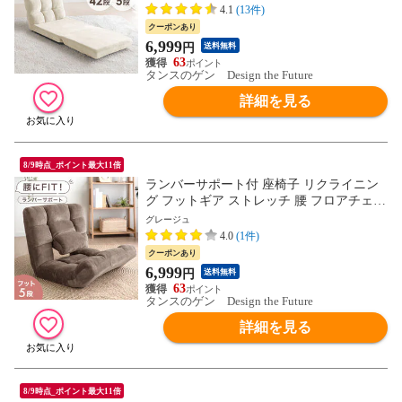
フロア チェア チェアー ソファ ソファー
4.1
(13件)
ソファーベッド 折り畳み 15210104〔ミル
クーポンあり
クアイボリー〕
6,999
円
送料無料
63
タンスのゲン Design the Future
詳細を見る
8/9時点_ポイント最大11倍
ランバーサポート付 座椅子 リクライニン
グ フットギア ストレッチ 腰 フロアチェア
コンパクト 軽量 こたつ用 折り畳み 持ち運
グレージュ
び おしゃれ 可愛い 15200126〔グレージ
4.0
(1件)
ュ〕【予約】8月下旬※8/31までに出荷予定
クーポンあり
6,999
円
送料無料
63
タンスのゲン Design the Future
詳細を見る
8/9時点_ポイント最大11倍